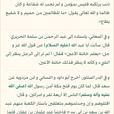
ذنب يرتكبه فليس بمؤمن و لم تجب له شفاعة و كان
ظالما و الله تعالى يقول: «ما للظالمين من حميم و لا شفيع
يطاع».
و في المعاني، بإسناده إلى عبد الرحمن بن سلمة الحريري
قال: سألت أبا عبد الله
(عليه السلام)
عن قول الله عز و
جل: «يعلم خائنة الأعين» فقال: أ لم تر إلى الرجل ينظر إلى
الشيء و كأنه لا ينظر فذلك خائنة الأعين.
و في الدر المنثور، أخرج أبو داود و النسائي و ابن مردويه عن
سعد قال: لما كان يوم فتح مكة أمن رسول الله
(صلى الله
عليه وآله وسلم)
الناس إلا أربعة نفر و امرأتين، و قال:
اقتلوهم و إن وجدتموهم متعلقين بأستار الكعبة منهم عبد
الله بن سعد بن أبي سرح فاختبأ عند عثمان بن عفان. فلما