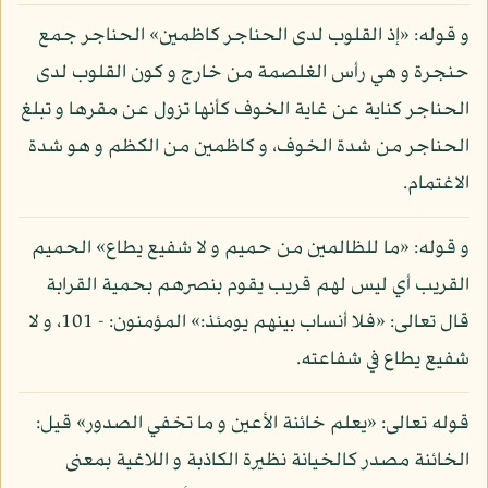
و قوله: «إذ القلوب لدى الحناجر كاظمين» الحناجر جمع
حنجرة و هي رأس الغلصمة من خارج و كون القلوب لدى
الحناجر كناية عن غاية الخوف كأنها تزول عن مقرها و تبلغ
الحناجر من شدة الخوف، و كاظمين من الكظم و هو شدة
الاغتمام.
و قوله: «ما للظالمين من حميم و لا شفيع يطاع» الحميم
القريب أي ليس لهم قريب يقوم بنصرهم بحمية القرابة
قال تعالى: «فلا أنساب بينهم يومئذ:» المؤمنون: - 101، و لا
شفيع يطاع في شفاعته.
قوله تعالى: «يعلم خائنة الأعين و ما تخفي الصدور» قيل:
الخائنة مصدر كالخيانة نظيرة الكاذبة و اللاغية بمعنى