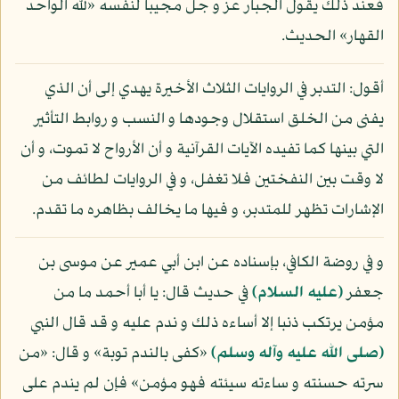
فعند ذلك يقول الجبار عز و جل مجيبا لنفسه «لله الواحد
القهار» الحديث.
أقول: التدبر في الروايات الثلاث الأخيرة يهدي إلى أن الذي
يفنى من الخلق استقلال وجودها و النسب و روابط التأثير
التي بينها كما تفيده الآيات القرآنية و أن الأرواح لا تموت، و أن
لا وقت بين النفختين فلا تغفل، و في الروايات لطائف من
الإشارات تظهر للمتدبر، و فيها ما يخالف بظاهره ما تقدم.
و في روضة الكافي، بإسناده عن ابن أبي عمير عن موسى بن
جعفر
(عليه السلام)
في حديث قال: يا أبا أحمد ما من
مؤمن يرتكب ذنبا إلا أساءه ذلك و ندم عليه و قد قال النبي
(صلى الله عليه وآله وسلم)
«كفى بالندم توبة» و قال: «من
سرته حسنته و ساءته سيئته فهو مؤمن» فإن لم يندم على