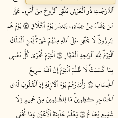
ٱلدَّرَجَٰتِ ذُو ٱلۡعَرۡشِ يُلۡقِي ٱلرُّوحَ مِنۡ أَمۡرِهِۦ عَلَىٰ
مَن يَشَآءُ مِنۡ عِبَادِهِۦ لِيُنذِرَ يَوۡمَ ٱلتَّلَاقِ ١٥
يَوۡمَ هُم
بَٰرِزُونَۖ لَا يَخۡفَىٰ عَلَى ٱللَّهِ مِنۡهُمۡ شَيۡءٞۚ لِّمَنِ ٱلۡمُلۡكُ
ٱلۡيَوۡمَۖ لِلَّهِ ٱلۡوَٰحِدِ ٱلۡقَهَّارِ ١٦
ٱلۡيَوۡمَ تُجۡزَىٰ كُلُّ نَفۡسِۭ
بِمَا كَسَبَتۡۚ لَا ظُلۡمَ ٱلۡيَوۡمَۚ إِنَّ ٱللَّهَ سَرِيعُ
ٱلۡحِسَابِ ١٧
وَأَنذِرۡهُمۡ يَوۡمَ ٱلۡأٓزِفَةِ إِذِ ٱلۡقُلُوبُ لَدَى
ٱلۡحَنَاجِرِ كَٰظِمِينَۚ مَا لِلظَّٰلِمِينَ مِنۡ حَمِيمٖ وَلَا
شَفِيعٖ يُطَاعُ ١٨
يَعۡلَمُ خَآئِنَةَ ٱلۡأَعۡيُنِ وَمَا تُخۡفِي