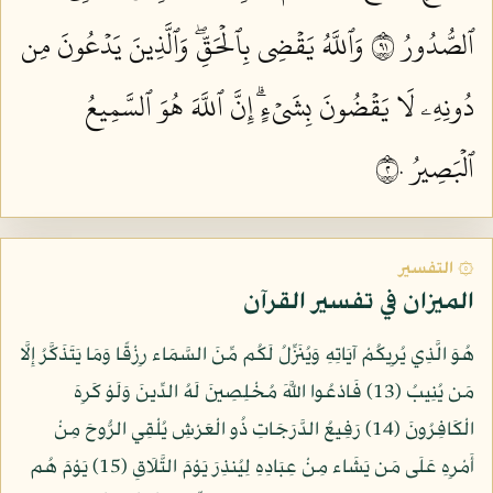
ٱلصُّدُورُ ١٩
وَٱللَّهُ يَقۡضِي بِٱلۡحَقِّۖ وَٱلَّذِينَ يَدۡعُونَ مِن
دُونِهِۦ لَا يَقۡضُونَ بِشَيۡءٍۗ إِنَّ ٱللَّهَ هُوَ ٱلسَّمِيعُ
ٱلۡبَصِيرُ ٢٠
۞ التفسير
الميزان في تفسير القرآن
هُوَ الَّذِي يُرِيكُمْ آيَاتِهِ وَيُنَزِّلُ لَكُم مِّنَ السَّمَاء رِزْقًا وَمَا يَتَذَكَّرُ إِلَّا
مَن يُنِيبُ (13) فَادْعُوا اللَّهَ مُخْلِصِينَ لَهُ الدِّينَ وَلَوْ كَرِهَ
الْكَافِرُونَ (14) رَفِيعُ الدَّرَجَاتِ ذُو الْعَرْشِ يُلْقِي الرُّوحَ مِنْ
أَمْرِهِ عَلَى مَن يَشَاء مِنْ عِبَادِهِ لِيُنذِرَ يَوْمَ التَّلَاقِ (15) يَوْمَ هُم