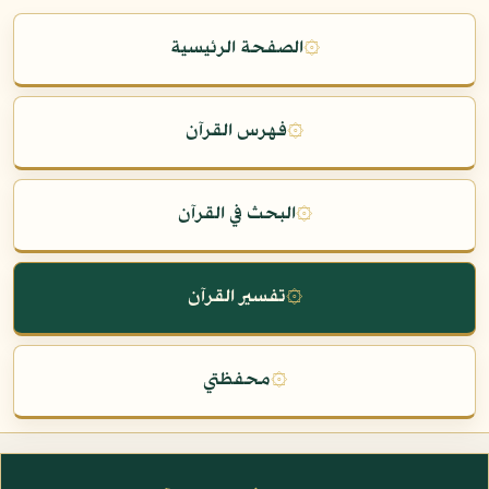
۞
الصفحة الرئيسية
۞
فهرس القرآن
۞
البحث في القرآن
۞
تفسير القرآن
۞
محفظتي