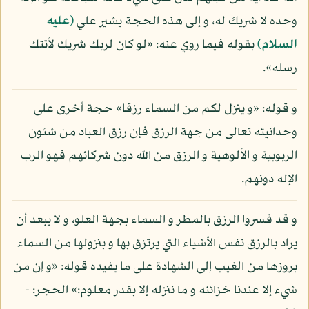
وحده لا شريك له، و إلى هذه الحجة يشير علي
(عليه
السلام)
بقوله فيما روي عنه: «لو كان لربك شريك لأتتك
رسله».
و قوله: «و ينزل لكم من السماء رزقا» حجة أخرى على
وحدانيته تعالى من جهة الرزق فإن رزق العباد من شئون
الربوبية و الألوهية و الرزق من الله دون شركائهم فهو الرب
الإله دونهم.
و قد فسروا الرزق بالمطر و السماء بجهة العلو، و لا يبعد أن
يراد بالرزق نفس الأشياء التي يرتزق بها و بنزولها من السماء
بروزها من الغيب إلى الشهادة على ما يفيده قوله: «و إن من
شيء إلا عندنا خزائنه و ما ننزله إلا بقدر معلوم:» الحجر: -