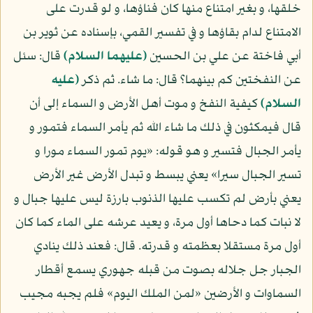
خلقها، و بغير امتناع منها كان فناؤها، و لو قدرت على
الامتناع لدام بقاؤها و في تفسير القمي، بإسناده عن ثوير بن
أبي فاختة عن علي بن الحسين
(عليهما السلام)
قال: سئل
عن النفختين كم بينهما؟ قال: ما شاء. ثم ذكر
(عليه
السلام)
كيفية النفخ و موت أهل الأرض و السماء إلى أن
قال فيمكثون في ذلك ما شاء الله ثم يأمر السماء فتمور و
يأمر الجبال فتسير و هو قوله: «يوم تمور السماء مورا و
تسير الجبال سيرا» يعني يبسط و تبدل الأرض غير الأرض
يعني بأرض لم تكسب عليها الذنوب بارزة ليس عليها جبال و
لا نبات كما دحاها أول مرة، و يعيد عرشه على الماء كما كان
أول مرة مستقلا بعظمته و قدرته. قال: فعند ذلك ينادي
الجبار جل جلاله بصوت من قبله جهوري يسمع أقطار
السماوات و الأرضين «لمن الملك اليوم» فلم يجبه مجيب