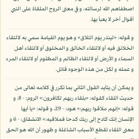
اصطفاهم الله لرسالته، و في معنى الروح الملقاة على النبي
أقوال أخر لا يعبأ بها.
و قوله: «لينذر يوم التلاق» و هو يوم القيامة سمي به لالتقاء
الخلائق فيه أو لالتقاء الخالق و المخلوق أو لالتقاء أهل
السماء و الأرض أو لالتقاء الظالم و المظلوم أو لالتقاء المرء
و عمله و لكل من هذه الوجوه قائل.
و يمكن أن يتأيد القول الثاني بما تكرر في كلامه تعالى من
حديث اللقاء كقوله: «بلقاء ربهم لكافرون:» الروم: - 8، و
قوله: «إنهم ملاقوا ربهم:» هود: - 29، و قوله: «يا أيها
الإنسان إنك كادح إلى ربك كدحا فملاقيه:» الانشقاق: - 6 و
معنى اللقاء تقطع الأسباب الشاغلة و ظهور أن الله هو الحق