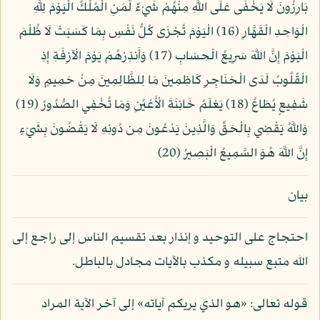
بَارِزُونَ لَا يَخْفَى عَلَى اللَّهِ مِنْهُمْ شَيْءٌ لِّمَنِ الْمُلْكُ الْيَوْمَ لِلَّهِ
الْوَاحِدِ الْقَهَّارِ (16) الْيَوْمَ تُجْزَى كُلُّ نَفْسٍ بِمَا كَسَبَتْ لَا ظُلْمَ
الْيَوْمَ إِنَّ اللَّهَ سَرِيعُ الْحِسَابِ (17) وَأَنذِرْهُمْ يَوْمَ الْآزِفَةِ إِذِ
الْقُلُوبُ لَدَى الْحَنَاجِرِ كَاظِمِينَ مَا لِلظَّالِمِينَ مِنْ حَمِيمٍ وَلَا
شَفِيعٍ يُطَاعُ (18) يَعْلَمُ خَائِنَةَ الْأَعْيُنِ وَمَا تُخْفِي الصُّدُورُ (19)
وَاللَّهُ يَقْضِي بِالْحَقِّ وَالَّذِينَ يَدْعُونَ مِن دُونِهِ لَا يَقْضُونَ بِشَيْءٍ
إِنَّ اللَّهَ هُوَ السَّمِيعُ الْبَصِيرُ (20)
بيان
احتجاج على التوحيد و إنذار بعد تقسيم الناس إلى راجع إلى
الله متبع سبيله و مكذب بالآيات مجادل بالباطل.
قوله تعالى: «هو الذي يريكم آياته» إلى آخر الآية المراد