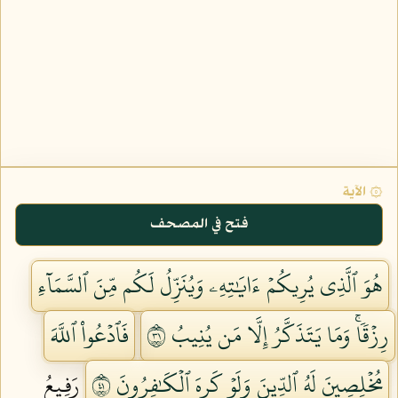
۞ الآية
فتح في المصحف
هُوَ ٱلَّذِي يُرِيكُمۡ ءَايَٰتِهِۦ وَيُنَزِّلُ لَكُم مِّنَ ٱلسَّمَآءِ
رِزۡقٗاۚ وَمَا يَتَذَكَّرُ إِلَّا مَن يُنِيبُ ١٣
فَٱدۡعُواْ ٱللَّهَ
مُخۡلِصِينَ لَهُ ٱلدِّينَ وَلَوۡ كَرِهَ ٱلۡكَٰفِرُونَ ١٤
رَفِيعُ