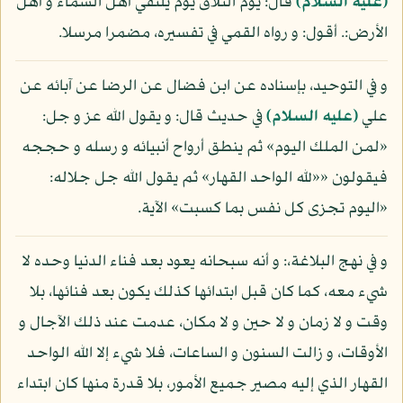
(عليه السلام)
قال: يوم التلاق يوم يلتقي أهل السماء و أهل
الأرض:. أقول: و رواه القمي في تفسيره، مضمرا مرسلا.
و في التوحيد، بإسناده عن ابن فضال عن الرضا عن آبائه عن
علي
(عليه السلام)
في حديث قال: و يقول الله عز و جل:
«لمن الملك اليوم» ثم ينطق أرواح أنبيائه و رسله و حججه
فيقولون ««لله الواحد القهار» ثم يقول الله جل جلاله:
«اليوم تجزى كل نفس بما كسبت» الآية.
و في نهج البلاغة،: و أنه سبحانه يعود بعد فناء الدنيا وحده لا
شيء معه، كما كان قبل ابتدائها كذلك يكون بعد فنائها، بلا
وقت و لا زمان و لا حين و لا مكان، عدمت عند ذلك الآجال و
الأوقات، و زالت السنون و الساعات، فلا شيء إلا الله الواحد
القهار الذي إليه مصير جميع الأمور، بلا قدرة منها كان ابتداء