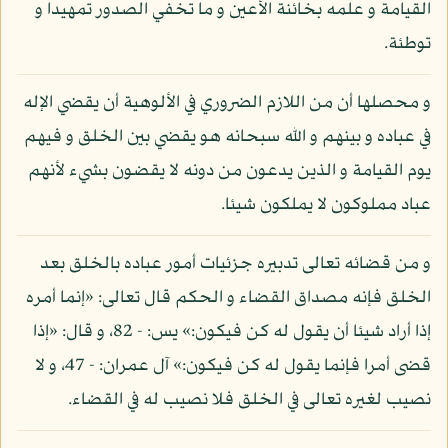
القيامة و علمه بخائنة الأعين و ما تخفي الصدور تمهيدا و
توطئة.
و محصلها أن من اللازم الضروري في الألوهية أن يقضي الإله
في عباده و بينهم و الله سبحانه هو يقضي بين الخلق و فيهم
يوم القيامة و الذين يدعون من دونه لا يقضون بشيء لأنهم
عباد مملوكون لا يملكون شيئا.
و من قضائه تعالى تدبيره جزئيات أمور عباده بالخلق بعد
الخلق فإنه مصداق القضاء و الحكم قال تعالى: «إنما أمره
إذا أراد شيئا أن يقول له كن فيكون:» يس: - 82، و قال: «إذا
قضى أمرا فإنما يقول له كن فيكون:» آل عمران: - 47، و لا
نصيب لغيره تعالى في الخلق فلا نصيب له في القضاء.