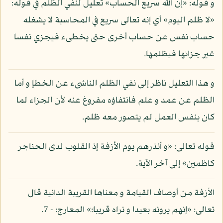
و قوله: «إن الله سريع الحساب» تعليل لنفي الظلم في قوله:
«لا ظلم اليوم» أي إنه تعالى سريع في المحاسبة لا يشغله
حساب نفس عن حساب أخرى حتى يخطىء فيجزي نفسا
غير جزائها فيظلمها.
و هذا التعليل ناظر إلى نفي الظلم الناشىء عن الخطإ و أما
الظلم عن عمد و علم فانتفاؤه مفروغ عنه لأن الجزاء لما
كان بنفس العمل لم يتصور معه ظلم.
قوله تعالى: «و أنذرهم يوم الأزفة إذ القلوب لدى الحناجر
كاظمين» إلى آخر الآية.
الأزفة من أوصاف القيامة و معناها القريبة الدانية قال
تعالى: «إنهم يرونه بعيدا و نراه قريبا:» المعارج: - 7.