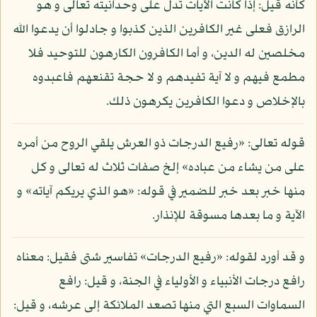
كأنه قيل: إذا كانت الآيات تدل على وحدانيته تعالى و هو
الرازق فعلى غير الكافرين الذين كذبوا و جادلوا أن يدعوا الله
مخلصين له الدين، و أما الكافرون الكارهون للتوحيد فلا
مطمع فيهم و لا آية تفيدهم و لا حجة تقنعهم فاعبدوه
بالإخلاص و دعوا الكافرين يكرهون ذلك.
قوله تعالى: «رفيع الدرجات ذو العرش يلقي الروح من أمره
على من يشاء من عباده» إلخ صفات ثلاث له تعالى و كل
منها خبر بعد خبر للضمير في قوله: «هو الذي يريكم آياته» و
الآية و ما بعدها مسوقة للإنذار.
و قد أورد لقوله: «رفيع الدرجات» تفاسير شتى فقيل: معناه
رافع درجات الأنبياء و الأولياء في الجنة، و قيل: رافع
السماوات السبع التي منها تصعد الملائكة إلى عرشه، و قيل: