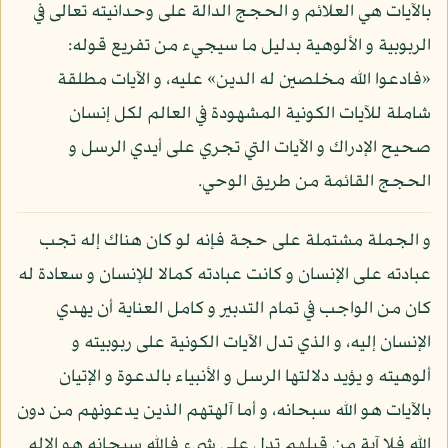
بالآيات هي العلائم و الحجج الدالة على وحدانيته تعالى في
الربوبية و الألوهية بدليل ما سيجيء من تفريع قوله:
«فادعوا الله مخلصين له الدين» عليه، و الآيات مطلقة
شاملة للآيات الكونية المشهودة في العالم لكل إنسان
صحيح الإدراك و الآيات التي تجري على أيدي الرسل و
الحجج القائمة من طريق الوحي.
و الجملة مشتملة على حجة فإنه لو كان هناك إله تجب
عبادته على الإنسان و كانت عبادته كمالا للإنسان و سعادة له
كان من الواجب في تمام التدبير و كامل العناية أن يهدي
الإنسان إليه، و الذي تدل الآيات الكونية على ربوبيته و
ألوهيته و يؤيد دلالتها الرسل و الأنبياء بالدعوة و الإتيان
بالآيات هو الله سبحانه، و أما آلهتهم الذين يدعونهم من دون
الله فلا آية من قبلهم تدل على شيء فالله سبحانه هو الإله