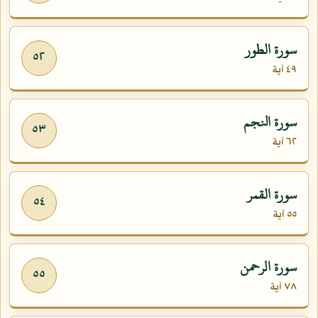
سورة الطور
٥٢
٤٩ آية
سورة النجم
٥٣
٦٢ آية
سورة القمر
٥٤
٥٥ آية
سورة الرحمن
٥٥
٧٨ آية