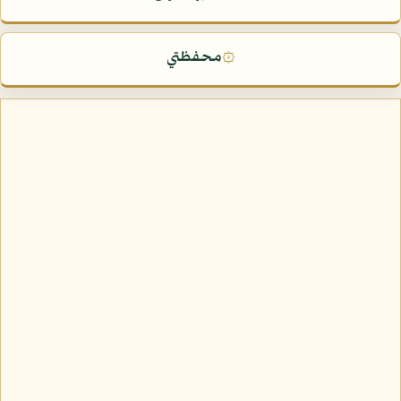
محفظتي
۞