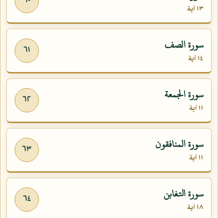
٦٠
١٣ آية
سورة الصف
٦١
١٤ آية
سورة الجمعة
٦٢
١١ آية
سورة المنافقون
٦٣
١١ آية
سورة التغابن
٦٤
١٨ آية