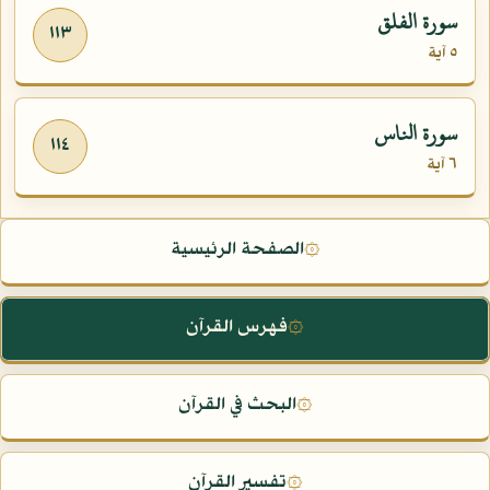
سورة الفلق
١١٣
٥ آية
سورة الناس
١١٤
٦ آية
الصفحة الرئيسية
۞
فهرس القرآن
۞
البحث في القرآن
۞
تفسير القرآن
۞