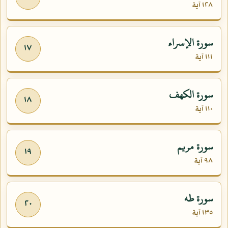
١٢٨ آية
سورة الإسراء
١٧
١١١ آية
سورة الكهف
١٨
١١٠ آية
سورة مريم
١٩
٩٨ آية
سورة طه
٢٠
١٣٥ آية