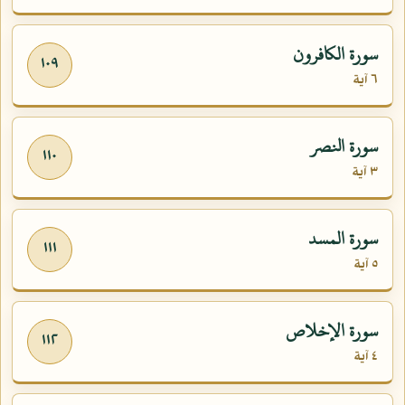
سورة الكافرون
١٠٩
٦ آية
سورة النصر
١١٠
٣ آية
سورة المسد
١١١
٥ آية
سورة الإخلاص
١١٢
٤ آية