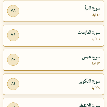
سورة النبأ
٧٨
٤٠ آية
سورة النازعات
٧٩
٤٦ آية
سورة عبس
٨٠
٤٢ آية
سورة التكوير
٨١
٢٩ آية
سورة الإنفطار