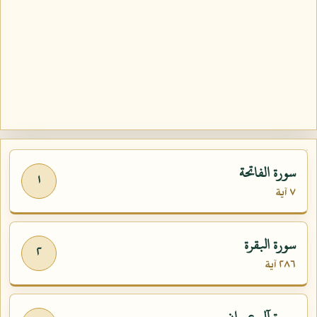
سورة الفاتحة
١
٧ آية
سورة البقرة
٢
٢٨٦ آية
سورة آل عمران