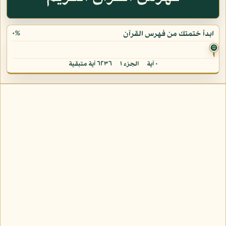
٠%
ابدأ ختمتك من فهرس القرآن
۞
٠ آية
الجزء ١
٦٢٣٦ آية متبقية