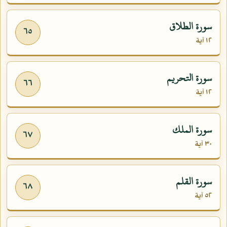
سورة الطلاق
٦٥
١٢ آية
سورة التحريم
٦٦
١٢ آية
سورة الملك
٦٧
٣٠ آية
سورة القلم
٦٨
٥٢ آية