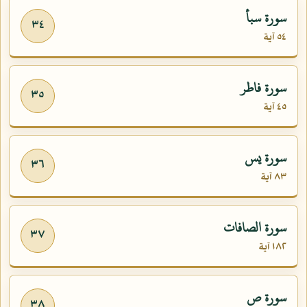
سورة سبأ
٣٤
٥٤ آية
سورة فاطر
٣٥
٤٥ آية
سورة يس
٣٦
٨٣ آية
سورة الصافات
٣٧
١٨٢ آية
سورة ص
٣٨