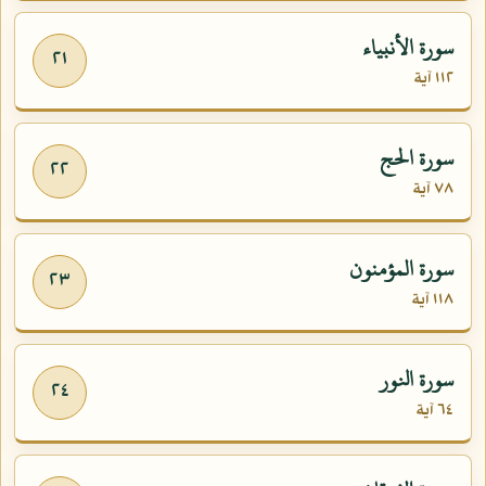
سورة الأنبياء
٢١
١١٢ آية
سورة الحج
٢٢
٧٨ آية
سورة المؤمنون
٢٣
١١٨ آية
سورة النور
٢٤
٦٤ آية