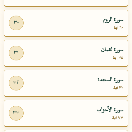
سورة الروم
٣٠
٦٠ آية
سورة لقمان
٣١
٣٤ آية
سورة السجدة
٣٢
٣٠ آية
سورة الأحزاب
٣٣
٧٣ آية