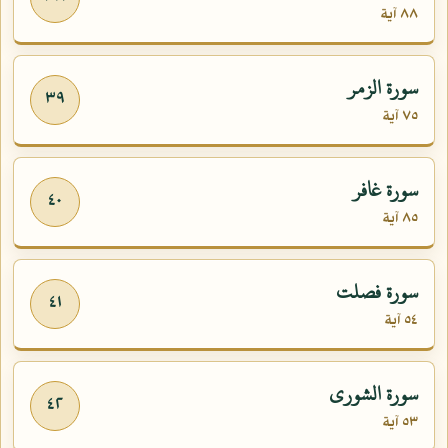
٨٨ آية
سورة الزمر
٣٩
٧٥ آية
سورة غافر
٤٠
٨٥ آية
سورة فصلت
٤١
٥٤ آية
سورة الشورى
٤٢
٥٣ آية