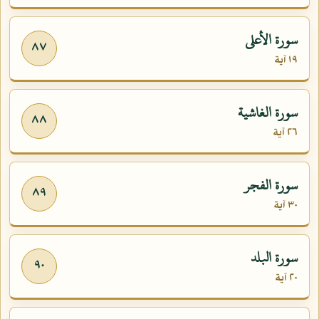
سورة الأعلى
٨٧
١٩ آية
سورة الغاشية
٨٨
٢٦ آية
سورة الفجر
٨٩
٣٠ آية
سورة البلد
٩٠
٢٠ آية