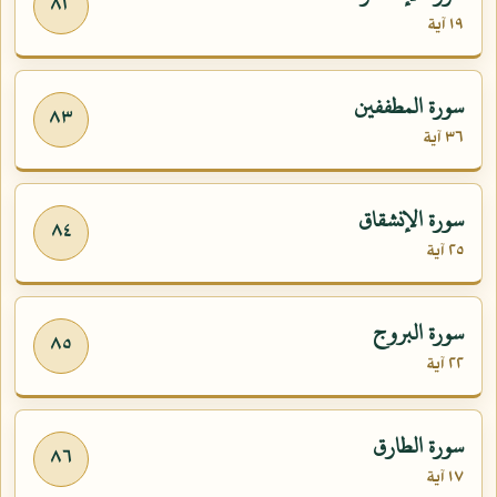
٨٢
١٩ آية
سورة المطففين
٨٣
٣٦ آية
سورة الإنشقاق
٨٤
٢٥ آية
سورة البروج
٨٥
٢٢ آية
سورة الطارق
٨٦
١٧ آية