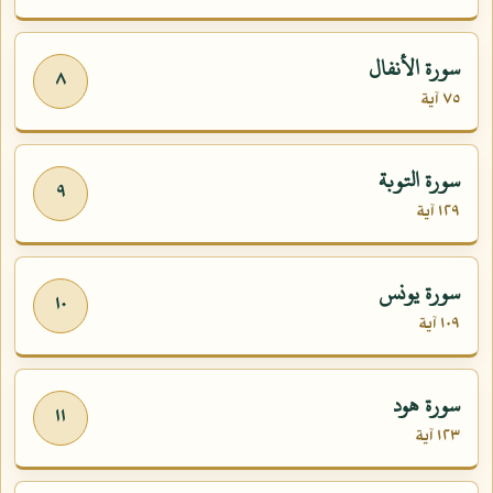
سورة الأنفال
٨
٧٥ آية
سورة التوبة
٩
١٢٩ آية
سورة يونس
١٠
١٠٩ آية
سورة هود
١١
١٢٣ آية