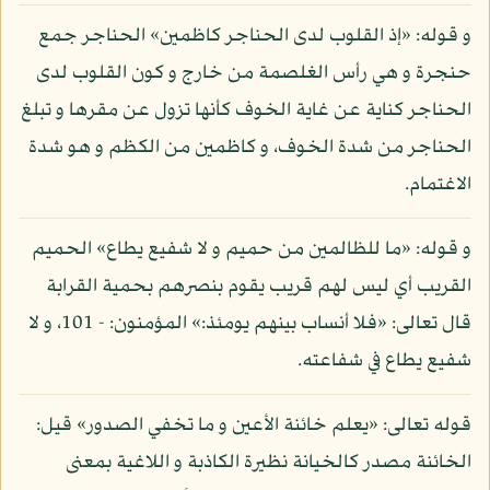
و قوله: «إذ القلوب لدى الحناجر كاظمين» الحناجر جمع
حنجرة و هي رأس الغلصمة من خارج و كون القلوب لدى
الحناجر كناية عن غاية الخوف كأنها تزول عن مقرها و تبلغ
الحناجر من شدة الخوف، و كاظمين من الكظم و هو شدة
الاغتمام.
و قوله: «ما للظالمين من حميم و لا شفيع يطاع» الحميم
القريب أي ليس لهم قريب يقوم بنصرهم بحمية القرابة
قال تعالى: «فلا أنساب بينهم يومئذ:» المؤمنون: - 101، و لا
شفيع يطاع في شفاعته.
قوله تعالى: «يعلم خائنة الأعين و ما تخفي الصدور» قيل:
الخائنة مصدر كالخيانة نظيرة الكاذبة و اللاغية بمعنى