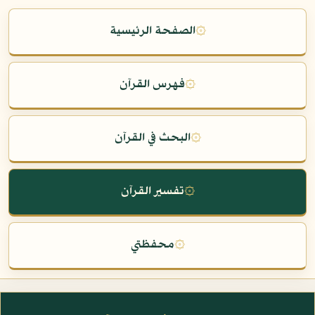
۞
الصفحة الرئيسية
۞
فهرس القرآن
۞
البحث في القرآن
۞
تفسير القرآن
۞
محفظتي