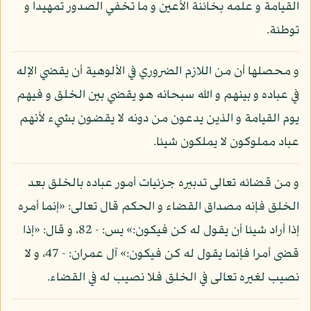
القيامة و علمه بخائنة الأعين و ما تخفي الصدور تمهيدا و
توطئة.
و محصلها أن من اللازم الضروري في الألوهية أن يقضي الإله
في عباده و بينهم و الله سبحانه هو يقضي بين الخلق و فيهم
يوم القيامة و الذين يدعون من دونه لا يقضون بشيء لأنهم
عباد مملوكون لا يملكون شيئا.
و من قضائه تعالى تدبيره جزئيات أمور عباده بالخلق بعد
الخلق فإنه مصداق القضاء و الحكم قال تعالى: «إنما أمره
إذا أراد شيئا أن يقول له كن فيكون:» يس: - 82، و قال: «إذا
قضى أمرا فإنما يقول له كن فيكون:» آل عمران: - 47، و لا
نصيب لغيره تعالى في الخلق فلا نصيب له في القضاء.