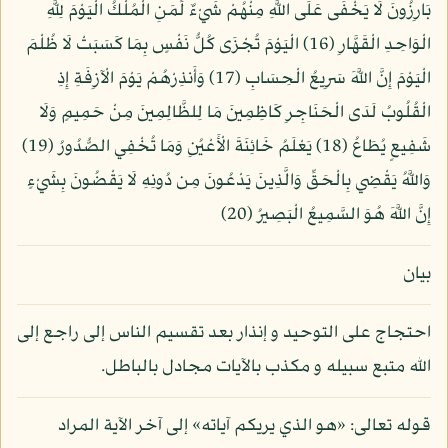
بَارِزُونَ لَا يَخْفَى عَلَى اللَّهِ مِنْهُمْ شَيْءٌ لِّمَنِ الْمُلْكُ الْيَوْمَ لِلَّهِ
الْوَاحِدِ الْقَهَّارِ (16) الْيَوْمَ تُجْزَى كُلُّ نَفْسٍ بِمَا كَسَبَتْ لَا ظُلْمَ
الْيَوْمَ إِنَّ اللَّهَ سَرِيعُ الْحِسَابِ (17) وَأَنذِرْهُمْ يَوْمَ الْآزِفَةِ إِذِ
الْقُلُوبُ لَدَى الْحَنَاجِرِ كَاظِمِينَ مَا لِلظَّالِمِينَ مِنْ حَمِيمٍ وَلَا
شَفِيعٍ يُطَاعُ (18) يَعْلَمُ خَائِنَةَ الْأَعْيُنِ وَمَا تُخْفِي الصُّدُورُ (19)
وَاللَّهُ يَقْضِي بِالْحَقِّ وَالَّذِينَ يَدْعُونَ مِن دُونِهِ لَا يَقْضُونَ بِشَيْءٍ
إِنَّ اللَّهَ هُوَ السَّمِيعُ الْبَصِيرُ (20)
بيان
احتجاج على التوحيد و إنذار بعد تقسيم الناس إلى راجع إلى
الله متبع سبيله و مكذب بالآيات مجادل بالباطل.
قوله تعالى: «هو الذي يريكم آياته» إلى آخر الآية المراد