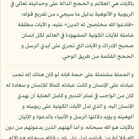
بالآيات هي العلائم و الحجج الدالة على وحدانيته تعالى في
الربوبية و الألوهية بدليل ما سيجيء من تفريع قوله:
«فادعوا الله مخلصين له الدين» عليه، و الآيات مطلقة
شاملة للآيات الكونية المشهودة في العالم لكل إنسان
صحيح الإدراك و الآيات التي تجري على أيدي الرسل و
الحجج القائمة من طريق الوحي.
و الجملة مشتملة على حجة فإنه لو كان هناك إله تجب
عبادته على الإنسان و كانت عبادته كمالا للإنسان و سعادة له
كان من الواجب في تمام التدبير و كامل العناية أن يهدي
الإنسان إليه، و الذي تدل الآيات الكونية على ربوبيته و
ألوهيته و يؤيد دلالتها الرسل و الأنبياء بالدعوة و الإتيان
بالآيات هو الله سبحانه، و أما آلهتهم الذين يدعونهم من دون
الله فلا آية من قبلهم تدل على شيء فالله سبحانه هو الإله