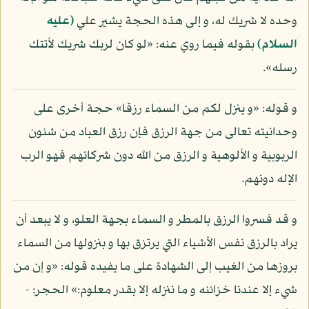
وحده لا شريك له، و إلى هذه الحجة يشير علي
(عليه
السلام)
بقوله فيما روي عنه: «لو كان لربك شريك لأتتك
رسله».
و قوله: «و ينزل لكم من السماء رزقا» حجة أخرى على
وحدانيته تعالى من جهة الرزق فإن رزق العباد من شئون
الربوبية و الألوهية و الرزق من الله دون شركائهم فهو الرب
الإله دونهم.
و قد فسروا الرزق بالمطر و السماء بجهة العلو، و لا يبعد أن
يراد بالرزق نفس الأشياء التي يرتزق بها و بنزولها من السماء
بروزها من الغيب إلى الشهادة على ما يفيده قوله: «و إن من
شيء إلا عندنا خزائنه و ما ننزله إلا بقدر معلوم:» الحجر: -