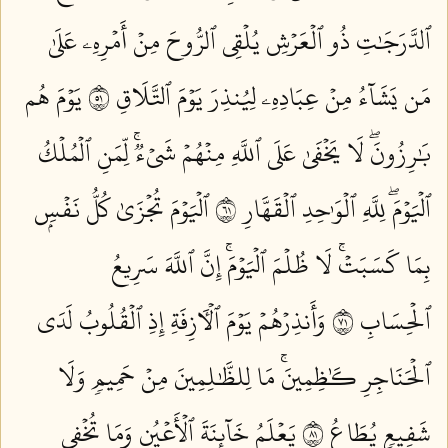
ٱلدَّرَجَٰتِ ذُو ٱلۡعَرۡشِ يُلۡقِي ٱلرُّوحَ مِنۡ أَمۡرِهِۦ عَلَىٰ
مَن يَشَآءُ مِنۡ عِبَادِهِۦ لِيُنذِرَ يَوۡمَ ٱلتَّلَاقِ ١٥
يَوۡمَ هُم
بَٰرِزُونَۖ لَا يَخۡفَىٰ عَلَى ٱللَّهِ مِنۡهُمۡ شَيۡءٞۚ لِّمَنِ ٱلۡمُلۡكُ
ٱلۡيَوۡمَۖ لِلَّهِ ٱلۡوَٰحِدِ ٱلۡقَهَّارِ ١٦
ٱلۡيَوۡمَ تُجۡزَىٰ كُلُّ نَفۡسِۭ
بِمَا كَسَبَتۡۚ لَا ظُلۡمَ ٱلۡيَوۡمَۚ إِنَّ ٱللَّهَ سَرِيعُ
ٱلۡحِسَابِ ١٧
وَأَنذِرۡهُمۡ يَوۡمَ ٱلۡأٓزِفَةِ إِذِ ٱلۡقُلُوبُ لَدَى
ٱلۡحَنَاجِرِ كَٰظِمِينَۚ مَا لِلظَّٰلِمِينَ مِنۡ حَمِيمٖ وَلَا
شَفِيعٖ يُطَاعُ ١٨
يَعۡلَمُ خَآئِنَةَ ٱلۡأَعۡيُنِ وَمَا تُخۡفِي