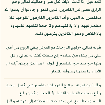
كأنه قيل: إذا كانت الآيات تدل على وحدانيته تعالى و هو
الرازق فعلى غير الكافرين الذين كذبوا و جادلوا أن يدعوا الله
مخلصين له الدين، و أما الكافرون الكارهون للتوحيد فلا
مطمع فيهم و لا آية تفيدهم و لا حجة تقنعهم فاعبدوه
بالإخلاص و دعوا الكافرين يكرهون ذلك.
قوله تعالى: «رفيع الدرجات ذو العرش يلقي الروح من أمره
على من يشاء من عباده» إلخ صفات ثلاث له تعالى و كل
منها خبر بعد خبر للضمير في قوله: «هو الذي يريكم آياته» و
الآية و ما بعدها مسوقة للإنذار.
و قد أورد لقوله: «رفيع الدرجات» تفاسير شتى فقيل: معناه
رافع درجات الأنبياء و الأولياء في الجنة، و قيل: رافع
السماوات السبع التي منها تصعد الملائكة إلى عرشه، و قيل: