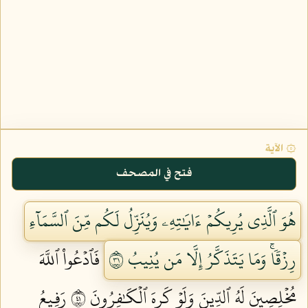
۞ الآية
فتح في المصحف
هُوَ ٱلَّذِي يُرِيكُمۡ ءَايَٰتِهِۦ وَيُنَزِّلُ لَكُم مِّنَ ٱلسَّمَآءِ
رِزۡقٗاۚ وَمَا يَتَذَكَّرُ إِلَّا مَن يُنِيبُ ١٣
فَٱدۡعُواْ ٱللَّهَ
مُخۡلِصِينَ لَهُ ٱلدِّينَ وَلَوۡ كَرِهَ ٱلۡكَٰفِرُونَ ١٤
رَفِيعُ