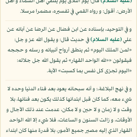
(عليه السلام)
قال: يوم التلاق يوم يلتقي أهل السماء و أهل
الأرض:. أقول: و رواه القمي في تفسيره، مضمرا مرسلا.
و في التوحيد، بإسناده عن ابن فضال عن الرضا عن آبائه عن
علي
(عليه السلام)
في حديث قال: و يقول الله عز و جل:
«لمن الملك اليوم» ثم ينطق أرواح أنبيائه و رسله و حججه
فيقولون ««لله الواحد القهار» ثم يقول الله جل جلاله:
«اليوم تجزى كل نفس بما كسبت» الآية.
و في نهج البلاغة،: و أنه سبحانه يعود بعد فناء الدنيا وحده لا
شيء معه، كما كان قبل ابتدائها كذلك يكون بعد فنائها، بلا
وقت و لا زمان و لا حين و لا مكان، عدمت عند ذلك الآجال و
الأوقات، و زالت السنون و الساعات، فلا شيء إلا الله الواحد
القهار الذي إليه مصير جميع الأمور، بلا قدرة منها كان ابتداء