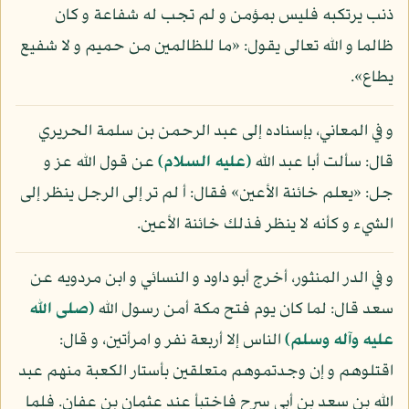
ذنب يرتكبه فليس بمؤمن و لم تجب له شفاعة و كان
ظالما و الله تعالى يقول: «ما للظالمين من حميم و لا شفيع
يطاع».
و في المعاني، بإسناده إلى عبد الرحمن بن سلمة الحريري
قال: سألت أبا عبد الله
(عليه السلام)
عن قول الله عز و
جل: «يعلم خائنة الأعين» فقال: أ لم تر إلى الرجل ينظر إلى
الشيء و كأنه لا ينظر فذلك خائنة الأعين.
و في الدر المنثور، أخرج أبو داود و النسائي و ابن مردويه عن
سعد قال: لما كان يوم فتح مكة أمن رسول الله
(صلى الله
عليه وآله وسلم)
الناس إلا أربعة نفر و امرأتين، و قال:
اقتلوهم و إن وجدتموهم متعلقين بأستار الكعبة منهم عبد
الله بن سعد بن أبي سرح فاختبأ عند عثمان بن عفان. فلما