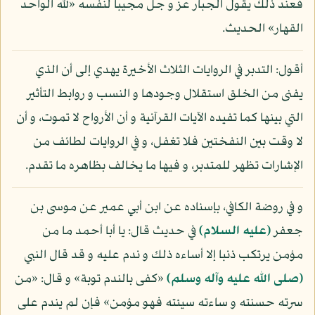
فعند ذلك يقول الجبار عز و جل مجيبا لنفسه «لله الواحد
القهار» الحديث.
أقول: التدبر في الروايات الثلاث الأخيرة يهدي إلى أن الذي
يفنى من الخلق استقلال وجودها و النسب و روابط التأثير
التي بينها كما تفيده الآيات القرآنية و أن الأرواح لا تموت، و أن
لا وقت بين النفختين فلا تغفل، و في الروايات لطائف من
الإشارات تظهر للمتدبر، و فيها ما يخالف بظاهره ما تقدم.
و في روضة الكافي، بإسناده عن ابن أبي عمير عن موسى بن
جعفر
(عليه السلام)
في حديث قال: يا أبا أحمد ما من
مؤمن يرتكب ذنبا إلا أساءه ذلك و ندم عليه و قد قال النبي
(صلى الله عليه وآله وسلم)
«كفى بالندم توبة» و قال: «من
سرته حسنته و ساءته سيئته فهو مؤمن» فإن لم يندم على