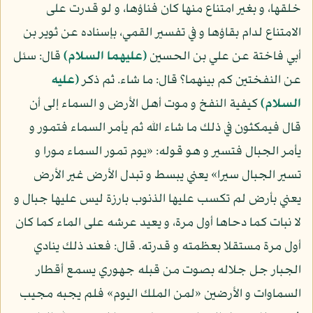
خلقها، و بغير امتناع منها كان فناؤها، و لو قدرت على
الامتناع لدام بقاؤها و في تفسير القمي، بإسناده عن ثوير بن
أبي فاختة عن علي بن الحسين
(عليهما السلام)
قال: سئل
عن النفختين كم بينهما؟ قال: ما شاء. ثم ذكر
(عليه
السلام)
كيفية النفخ و موت أهل الأرض و السماء إلى أن
قال فيمكثون في ذلك ما شاء الله ثم يأمر السماء فتمور و
يأمر الجبال فتسير و هو قوله: «يوم تمور السماء مورا و
تسير الجبال سيرا» يعني يبسط و تبدل الأرض غير الأرض
يعني بأرض لم تكسب عليها الذنوب بارزة ليس عليها جبال و
لا نبات كما دحاها أول مرة، و يعيد عرشه على الماء كما كان
أول مرة مستقلا بعظمته و قدرته. قال: فعند ذلك ينادي
الجبار جل جلاله بصوت من قبله جهوري يسمع أقطار
السماوات و الأرضين «لمن الملك اليوم» فلم يجبه مجيب