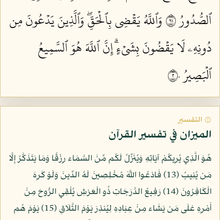
ٱلصُّدُورُ ١٩
وَٱللَّهُ يَقۡضِي بِٱلۡحَقِّۖ وَٱلَّذِينَ يَدۡعُونَ مِن
دُونِهِۦ لَا يَقۡضُونَ بِشَيۡءٍۗ إِنَّ ٱللَّهَ هُوَ ٱلسَّمِيعُ
ٱلۡبَصِيرُ ٢٠
۞ التفسير
الميزان في تفسير القرآن
هُوَ الَّذِي يُرِيكُمْ آيَاتِهِ وَيُنَزِّلُ لَكُم مِّنَ السَّمَاء رِزْقًا وَمَا يَتَذَكَّرُ إِلَّا
مَن يُنِيبُ (13) فَادْعُوا اللَّهَ مُخْلِصِينَ لَهُ الدِّينَ وَلَوْ كَرِهَ
الْكَافِرُونَ (14) رَفِيعُ الدَّرَجَاتِ ذُو الْعَرْشِ يُلْقِي الرُّوحَ مِنْ
أَمْرِهِ عَلَى مَن يَشَاء مِنْ عِبَادِهِ لِيُنذِرَ يَوْمَ التَّلَاقِ (15) يَوْمَ هُم