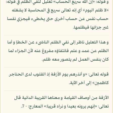
و قوله: «إن الله سريع الحساب» تعليل لنفي الظلم في قوله:
«لا ظلم اليوم» أي إنه تعالى سريع في المحاسبة لا يشغله
حساب نفس عن حساب أخرى حتى يخطىء فيجزي نفسا
غير جزائها فيظلمها.
و هذا التعليل ناظر إلى نفي الظلم الناشىء عن الخطإ و أما
الظلم عن عمد و علم فانتفاؤه مفروغ عنه لأن الجزاء لما
كان بنفس العمل لم يتصور معه ظلم.
قوله تعالى: «و أنذرهم يوم الأزفة إذ القلوب لدى الحناجر
كاظمين» إلى آخر الآية.
الأزفة من أوصاف القيامة و معناها القريبة الدانية قال
تعالى: «إنهم يرونه بعيدا و نراه قريبا:» المعارج: - 7.