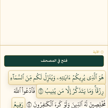
۞ الآية
فتح في المصحف
هُوَ ٱلَّذِي يُرِيكُمۡ ءَايَٰتِهِۦ وَيُنَزِّلُ لَكُم مِّنَ ٱلسَّمَآءِ
رِزۡقٗاۚ وَمَا يَتَذَكَّرُ إِلَّا مَن يُنِيبُ ١٣
فَٱدۡعُواْ ٱللَّهَ
مُخۡلِصِينَ لَهُ ٱلدِّينَ وَلَوۡ كَرِهَ ٱلۡكَٰفِرُونَ ١٤
رَفِيعُ