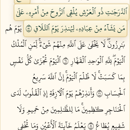
ٱلدَّرَجَٰتِ ذُو ٱلۡعَرۡشِ يُلۡقِي ٱلرُّوحَ مِنۡ أَمۡرِهِۦ عَلَىٰ
مَن يَشَآءُ مِنۡ عِبَادِهِۦ لِيُنذِرَ يَوۡمَ ٱلتَّلَاقِ ١٥
يَوۡمَ هُم
بَٰرِزُونَۖ لَا يَخۡفَىٰ عَلَى ٱللَّهِ مِنۡهُمۡ شَيۡءٞۚ لِّمَنِ ٱلۡمُلۡكُ
ٱلۡيَوۡمَۖ لِلَّهِ ٱلۡوَٰحِدِ ٱلۡقَهَّارِ ١٦
ٱلۡيَوۡمَ تُجۡزَىٰ كُلُّ نَفۡسِۭ
بِمَا كَسَبَتۡۚ لَا ظُلۡمَ ٱلۡيَوۡمَۚ إِنَّ ٱللَّهَ سَرِيعُ
ٱلۡحِسَابِ ١٧
وَأَنذِرۡهُمۡ يَوۡمَ ٱلۡأٓزِفَةِ إِذِ ٱلۡقُلُوبُ لَدَى
ٱلۡحَنَاجِرِ كَٰظِمِينَۚ مَا لِلظَّٰلِمِينَ مِنۡ حَمِيمٖ وَلَا
شَفِيعٖ يُطَاعُ ١٨
يَعۡلَمُ خَآئِنَةَ ٱلۡأَعۡيُنِ وَمَا تُخۡفِي