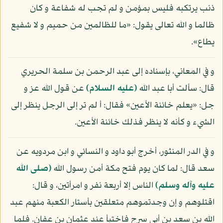
ذنب يرتكبه فليس بمؤمن و لم تجب له شفاعة و كان
ظالما و الله تعالى يقول: «ما للظالمين من حميم و لا شفيع
يطاع».
و في المعاني، بإسناده إلى عبد الرحمن بن سلمة الحريري
قال: سألت أبا عبد الله
(عليه السلام)
عن قول الله عز و
جل: «يعلم خائنة الأعين» فقال: أ لم تر إلى الرجل ينظر إلى
الشيء و كأنه لا ينظر فذلك خائنة الأعين.
و في الدر المنثور، أخرج أبو داود و النسائي و ابن مردويه عن
سعد قال: لما كان يوم فتح مكة أمن رسول الله
(صلى الله
عليه وآله وسلم)
الناس إلا أربعة نفر و امرأتين، و قال:
اقتلوهم و إن وجدتموهم متعلقين بأستار الكعبة منهم عبد
الله بن سعد بن أبي سرح فاختبأ عند عثمان بن عفان. فلما