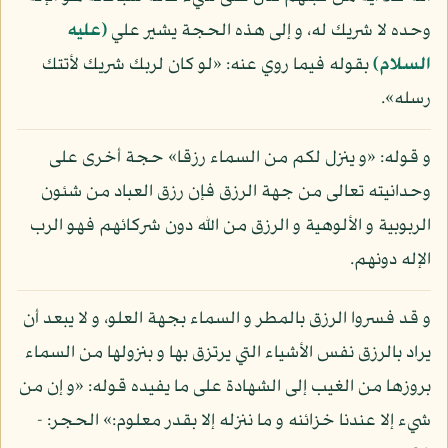
وحده لا شريك له، و إلى هذه الحجة يشير علي
(عليه
السلام)
بقوله فيما روي عنه: «لو كان لربك شريك لأتتك
رسله».
و قوله: «و ينزل لكم من السماء رزقا» حجة أخرى على
وحدانيته تعالى من جهة الرزق فإن رزق العباد من شئون
الربوبية و الألوهية و الرزق من الله دون شركائهم فهو الرب
الإله دونهم.
و قد فسروا الرزق بالمطر و السماء بجهة العلو، و لا يبعد أن
يراد بالرزق نفس الأشياء التي يرتزق بها و بنزولها من السماء
بروزها من الغيب إلى الشهادة على ما يفيده قوله: «و إن من
شيء إلا عندنا خزائنه و ما ننزله إلا بقدر معلوم:» الحجر: -