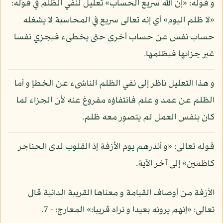
و قوله: «إن الله سريع الحساب» تعليل لنفي الظلم في قوله:
«لا ظلم اليوم» أي إنه تعالى سريع في المحاسبة لا يشغله
حساب نفس عن حساب أخرى حتى يخطىء فيجزي نفسا
غير جزائها فيظلمها.
و هذا التعليل ناظر إلى نفي الظلم الناشىء عن الخطإ و أما
الظلم عن عمد و علم فانتفاؤه مفروغ عنه لأن الجزاء لما
كان بنفس العمل لم يتصور معه ظلم.
قوله تعالى: «و أنذرهم يوم الأزفة إذ القلوب لدى الحناجر
كاظمين» إلى آخر الآية.
الأزفة من أوصاف القيامة و معناها القريبة الدانية قال
تعالى: «إنهم يرونه بعيدا و نراه قريبا:» المعارج: - 7.