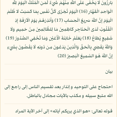
بَارِزُونَ لَا يَخْفَى عَلَى اللَّهِ مِنْهُمْ شَيْءٌ لِّمَنِ الْمُلْكُ الْيَوْمَ لِلَّهِ
الْوَاحِدِ الْقَهَّارِ (16) الْيَوْمَ تُجْزَى كُلُّ نَفْسٍ بِمَا كَسَبَتْ لَا ظُلْمَ
الْيَوْمَ إِنَّ اللَّهَ سَرِيعُ الْحِسَابِ (17) وَأَنذِرْهُمْ يَوْمَ الْآزِفَةِ إِذِ
الْقُلُوبُ لَدَى الْحَنَاجِرِ كَاظِمِينَ مَا لِلظَّالِمِينَ مِنْ حَمِيمٍ وَلَا
شَفِيعٍ يُطَاعُ (18) يَعْلَمُ خَائِنَةَ الْأَعْيُنِ وَمَا تُخْفِي الصُّدُورُ (19)
وَاللَّهُ يَقْضِي بِالْحَقِّ وَالَّذِينَ يَدْعُونَ مِن دُونِهِ لَا يَقْضُونَ بِشَيْءٍ
إِنَّ اللَّهَ هُوَ السَّمِيعُ الْبَصِيرُ (20)
بيان
احتجاج على التوحيد و إنذار بعد تقسيم الناس إلى راجع إلى
الله متبع سبيله و مكذب بالآيات مجادل بالباطل.
قوله تعالى: «هو الذي يريكم آياته» إلى آخر الآية المراد