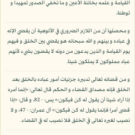
القيامة و علمه بخائنة الأعين و ما تخفي الصدور تمهيدا و
توطئة.
و محصلها أن من اللازم الضروري في الألوهية أن يقضي الإله
في عباده و بينهم و الله سبحانه هو يقضي بين الخلق و فيهم
يوم القيامة و الذين يدعون من دونه لا يقضون بشيء لأنهم
عباد مملوكون لا يملكون شيئا.
و من قضائه تعالى تدبيره جزئيات أمور عباده بالخلق بعد
الخلق فإنه مصداق القضاء و الحكم قال تعالى: «إنما أمره
إذا أراد شيئا أن يقول له كن فيكون:» يس: - 82، و قال: «إذا
قضى أمرا فإنما يقول له كن فيكون:» آل عمران: - 47، و لا
نصيب لغيره تعالى في الخلق فلا نصيب له في القضاء.