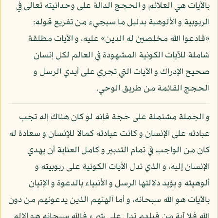
بالآيات هي العلائم و الحجج الدالة على وحدانيته تعالى في
الربوبية و الألوهية بدليل ما سيجيء من تفريع قوله:
«فادعوا الله مخلصين له الدين» عليه، و الآيات مطلقة
شاملة للآيات الكونية المشهودة في العالم لكل إنسان
صحيح الإدراك و الآيات التي تجري على أيدي الرسل و
الحجج القائمة من طريق الوحي.
و الجملة مشتملة على حجة فإنه لو كان هناك إله تجب
عبادته على الإنسان و كانت عبادته كمالا للإنسان و سعادة له
كان من الواجب في تمام التدبير و كامل العناية أن يهدي
الإنسان إليه، و الذي تدل الآيات الكونية على ربوبيته و
ألوهيته و يؤيد دلالتها الرسل و الأنبياء بالدعوة و الإتيان
بالآيات هو الله سبحانه، و أما آلهتهم الذين يدعونهم من دون
الله فلا آية من قبلهم تدل على شيء فالله سبحانه هو الإله