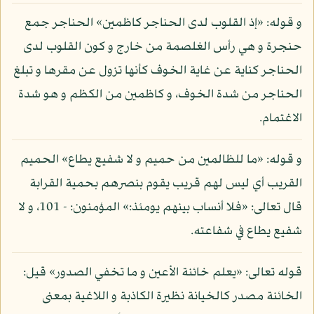
و قوله: «إذ القلوب لدى الحناجر كاظمين» الحناجر جمع
حنجرة و هي رأس الغلصمة من خارج و كون القلوب لدى
الحناجر كناية عن غاية الخوف كأنها تزول عن مقرها و تبلغ
الحناجر من شدة الخوف، و كاظمين من الكظم و هو شدة
الاغتمام.
و قوله: «ما للظالمين من حميم و لا شفيع يطاع» الحميم
القريب أي ليس لهم قريب يقوم بنصرهم بحمية القرابة
قال تعالى: «فلا أنساب بينهم يومئذ:» المؤمنون: - 101، و لا
شفيع يطاع في شفاعته.
قوله تعالى: «يعلم خائنة الأعين و ما تخفي الصدور» قيل:
الخائنة مصدر كالخيانة نظيرة الكاذبة و اللاغية بمعنى