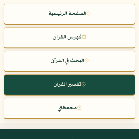
۞
الصفحة الرئيسية
۞
فهرس القرآن
۞
البحث في القرآن
۞
تفسير القرآن
۞
محفظتي