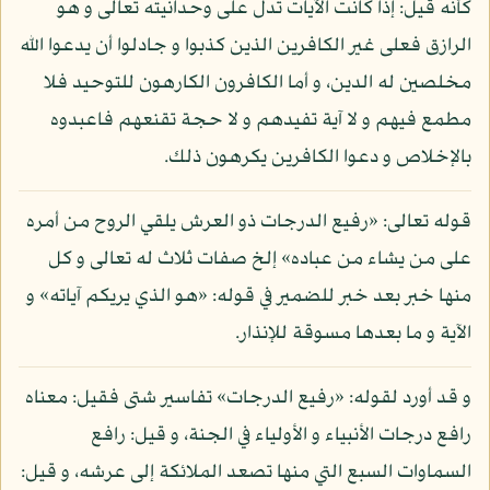
كأنه قيل: إذا كانت الآيات تدل على وحدانيته تعالى و هو
الرازق فعلى غير الكافرين الذين كذبوا و جادلوا أن يدعوا الله
مخلصين له الدين، و أما الكافرون الكارهون للتوحيد فلا
مطمع فيهم و لا آية تفيدهم و لا حجة تقنعهم فاعبدوه
بالإخلاص و دعوا الكافرين يكرهون ذلك.
قوله تعالى: «رفيع الدرجات ذو العرش يلقي الروح من أمره
على من يشاء من عباده» إلخ صفات ثلاث له تعالى و كل
منها خبر بعد خبر للضمير في قوله: «هو الذي يريكم آياته» و
الآية و ما بعدها مسوقة للإنذار.
و قد أورد لقوله: «رفيع الدرجات» تفاسير شتى فقيل: معناه
رافع درجات الأنبياء و الأولياء في الجنة، و قيل: رافع
السماوات السبع التي منها تصعد الملائكة إلى عرشه، و قيل: