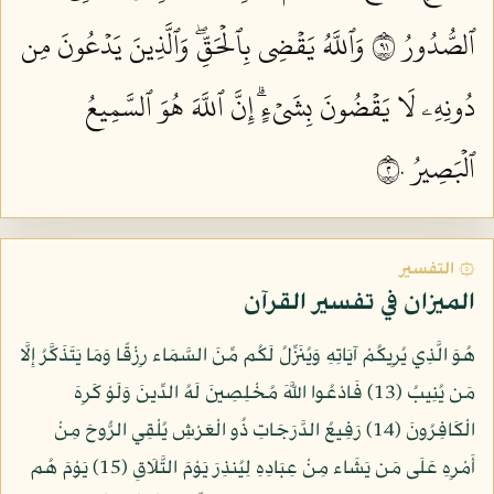
ٱلصُّدُورُ ١٩
وَٱللَّهُ يَقۡضِي بِٱلۡحَقِّۖ وَٱلَّذِينَ يَدۡعُونَ مِن
دُونِهِۦ لَا يَقۡضُونَ بِشَيۡءٍۗ إِنَّ ٱللَّهَ هُوَ ٱلسَّمِيعُ
ٱلۡبَصِيرُ ٢٠
۞ التفسير
الميزان في تفسير القرآن
هُوَ الَّذِي يُرِيكُمْ آيَاتِهِ وَيُنَزِّلُ لَكُم مِّنَ السَّمَاء رِزْقًا وَمَا يَتَذَكَّرُ إِلَّا
مَن يُنِيبُ (13) فَادْعُوا اللَّهَ مُخْلِصِينَ لَهُ الدِّينَ وَلَوْ كَرِهَ
الْكَافِرُونَ (14) رَفِيعُ الدَّرَجَاتِ ذُو الْعَرْشِ يُلْقِي الرُّوحَ مِنْ
أَمْرِهِ عَلَى مَن يَشَاء مِنْ عِبَادِهِ لِيُنذِرَ يَوْمَ التَّلَاقِ (15) يَوْمَ هُم