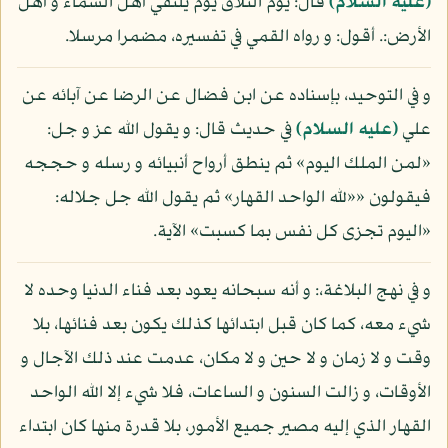
(عليه السلام)
قال: يوم التلاق يوم يلتقي أهل السماء و أهل
الأرض:. أقول: و رواه القمي في تفسيره، مضمرا مرسلا.
و في التوحيد، بإسناده عن ابن فضال عن الرضا عن آبائه عن
علي
(عليه السلام)
في حديث قال: و يقول الله عز و جل:
«لمن الملك اليوم» ثم ينطق أرواح أنبيائه و رسله و حججه
فيقولون ««لله الواحد القهار» ثم يقول الله جل جلاله:
«اليوم تجزى كل نفس بما كسبت» الآية.
و في نهج البلاغة،: و أنه سبحانه يعود بعد فناء الدنيا وحده لا
شيء معه، كما كان قبل ابتدائها كذلك يكون بعد فنائها، بلا
وقت و لا زمان و لا حين و لا مكان، عدمت عند ذلك الآجال و
الأوقات، و زالت السنون و الساعات، فلا شيء إلا الله الواحد
القهار الذي إليه مصير جميع الأمور، بلا قدرة منها كان ابتداء