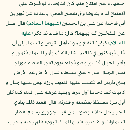
خلقها، و بغير امتناع منها كان فناؤها، و لو قدرت على
الامتناع لدام بقاؤها و في تفسير القمي، بإسناده عن ثوير بن
أبي فاختة عن علي بن الحسين
(عليهما السلام)
قال: سئل
عن النفختين كم بينهما؟ قال: ما شاء. ثم ذكر
(عليه
السلام)
كيفية النفخ و موت أهل الأرض و السماء إلى أن
قال فيمكثون في ذلك ما شاء الله ثم يأمر السماء فتمور و
يأمر الجبال فتسير و هو قوله: «يوم تمور السماء مورا و
تسير الجبال سيرا» يعني يبسط و تبدل الأرض غير الأرض
يعني بأرض لم تكسب عليها الذنوب بارزة ليس عليها جبال و
لا نبات كما دحاها أول مرة، و يعيد عرشه على الماء كما كان
أول مرة مستقلا بعظمته و قدرته. قال: فعند ذلك ينادي
الجبار جل جلاله بصوت من قبله جهوري يسمع أقطار
السماوات و الأرضين «لمن الملك اليوم» فلم يجبه مجيب