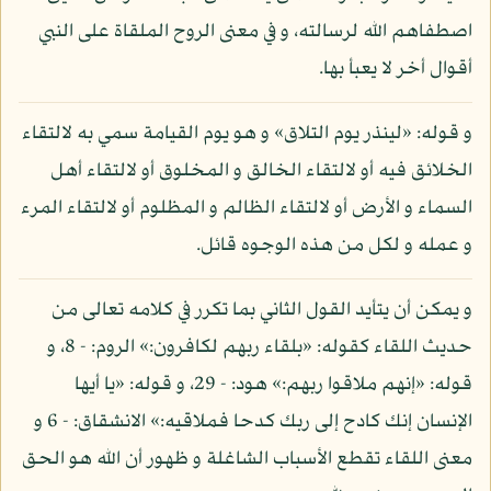
اصطفاهم الله لرسالته، و في معنى الروح الملقاة على النبي
أقوال أخر لا يعبأ بها.
و قوله: «لينذر يوم التلاق» و هو يوم القيامة سمي به لالتقاء
الخلائق فيه أو لالتقاء الخالق و المخلوق أو لالتقاء أهل
السماء و الأرض أو لالتقاء الظالم و المظلوم أو لالتقاء المرء
و عمله و لكل من هذه الوجوه قائل.
و يمكن أن يتأيد القول الثاني بما تكرر في كلامه تعالى من
حديث اللقاء كقوله: «بلقاء ربهم لكافرون:» الروم: - 8، و
قوله: «إنهم ملاقوا ربهم:» هود: - 29، و قوله: «يا أيها
الإنسان إنك كادح إلى ربك كدحا فملاقيه:» الانشقاق: - 6 و
معنى اللقاء تقطع الأسباب الشاغلة و ظهور أن الله هو الحق