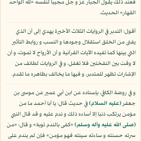
فعند ذلك يقول الجبار عز و جل مجيبا لنفسه «لله الواحد
القهار» الحديث.
أقول: التدبر في الروايات الثلاث الأخيرة يهدي إلى أن الذي
يفنى من الخلق استقلال وجودها و النسب و روابط التأثير
التي بينها كما تفيده الآيات القرآنية و أن الأرواح لا تموت، و أن
لا وقت بين النفختين فلا تغفل، و في الروايات لطائف من
الإشارات تظهر للمتدبر، و فيها ما يخالف بظاهره ما تقدم.
و في روضة الكافي، بإسناده عن ابن أبي عمير عن موسى بن
جعفر
(عليه السلام)
في حديث قال: يا أبا أحمد ما من
مؤمن يرتكب ذنبا إلا أساءه ذلك و ندم عليه و قد قال النبي
(صلى الله عليه وآله وسلم)
«كفى بالندم توبة» و قال: «من
سرته حسنته و ساءته سيئته فهو مؤمن» فإن لم يندم على