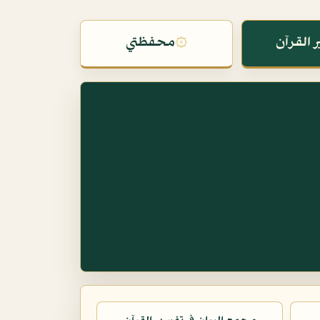
 القرآن
۞
محفظتي