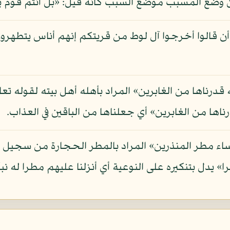
ضع المسبب موضع السبب كأنه قيل: «بل أنتم قوم ي
 أن قالوا أخرجوا آل لوط من قريتكم إنهم أناس يتطهرو
ته قدرناها من الغابرين» المراد بأهله أهل بيته لقوله ت
ساء مطر المنذرين» المراد بالمطر الحجارة من سجيل ل