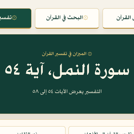
القرآن
۞
البحث في القرآن
۞
تفسير
۞ الميزان في تفسير القرآن
سورة النمل، آية ٥٤
التفسير يعرض الآيات ٥٤ إلى ٥٨