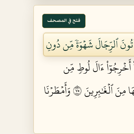
فتح في المصحف
َأۡتُونَ ٱلرِّجَالَ شَهۡوَةٗ مِّن دُونِ
ْ أَخۡرِجُوٓاْ ءَالَ لُوطٖ مِّن
ٰهَا مِنَ ٱلۡغَٰبِرِينَ ٥٧
وَأَمۡطَرۡنَا