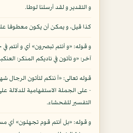
و التقدير و لقد أرسلنا لوطا.
كذا قيل، و يمكن أن يكون معطوفا على 
و قوله: «و أنتم تبصرون» أي و أنتم
آخر: «و تأتون في ناديكم المنكر: العنكبوت: 29، و قيل: المراد إبصار القلب و محصله العلم بالشناعة
قوله تعالى: «أ ئنكم لتأتون الرجال شهو
- على الجملة الاستفهامية للدلالة 
التفسير للفحشاء.
و قوله: «بل أنتم قوم تجهلون» أي مس