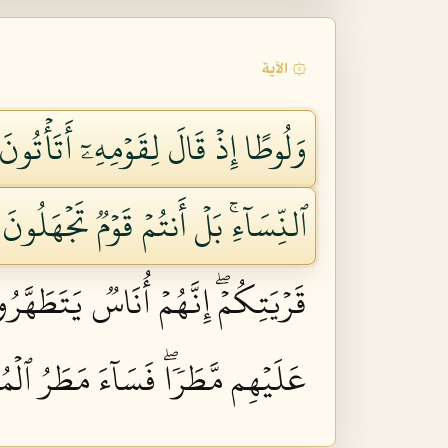
۞ الآية
وَلُوطًا إِذۡ قَالَ لِقَوۡمِهِۦٓ أَتَأۡتُون
ٱلنِّسَآءِۚ بَلۡ أَنتُمۡ قَوۡمٞ تَجۡهَلُونَ ٥٥
قَرۡيَتِكُمۡۖ إِنَّهُمۡ أُنَاسٞ يَتَطَهَّرُون
عَلَيۡهِم مَّطَرٗاۖ فَسَآءَ مَطَرُ ٱلۡمُ