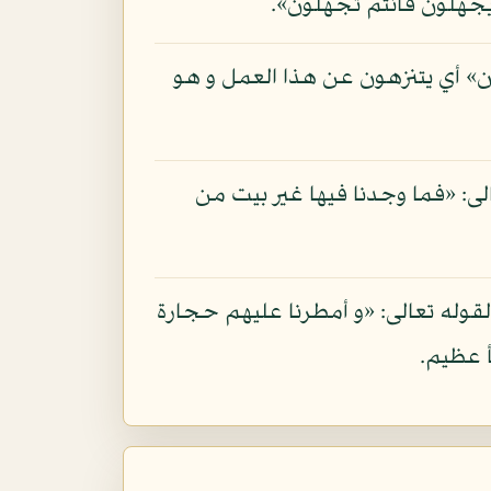
جهلون فأنتم تجهلون».
ن» أي يتنزهون عن هذا العمل و هو
عالى: «فما وجدنا فيها غير بيت من
قوله تعالى: «و أمطرنا عليهم حجارة