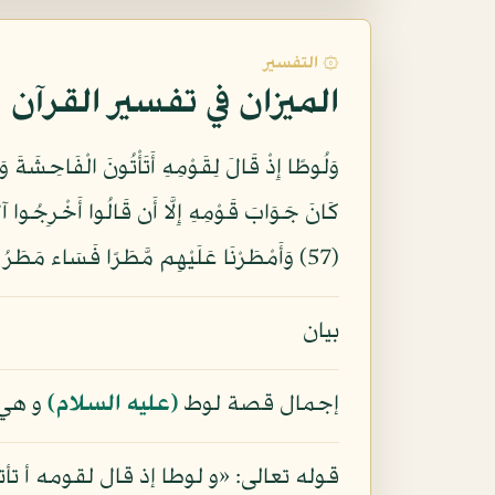
۞ التفسير
الميزان في تفسير القرآن
(57) وَأَمْطَرْنَا عَلَيْهِم مَّطَرًا فَسَاء مَطَرُ الْمُنذَرِينَ (58)
بيان
إجمال قصة لوط
(عليه السلام)
و هي 
قوله تعالى: «و لوطا إذ قال لقومه أ