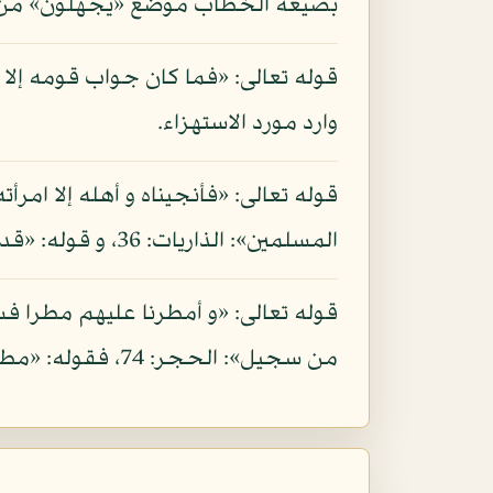
بصيغة الخطاب موضع «يجهلون» من و
قوله تعالى: «فما كان جواب قومه إلا
وارد مورد الاستهزاء.
قوله تعالى: «فأنجيناه و أهله إلا امرأ
المسلمين»: الذاريات: 36، و قوله: «قدرناها من الغابرين» أي جعلناها من الباقين في العذاب.
قوله تعالى: «و أمطرنا عليهم مطرا ف
من سجيل»: الحجر: 74، فقوله: «مطرا» يدل بتنكيره على النوعية أي أنزلنا عليهم مطرا له نبأ عظيم.