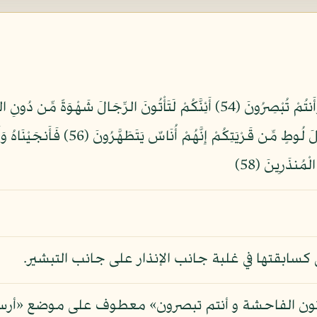
كَانَ جَوَابَ قَوْمِهِ إِلَّا أَن قَالُوا أَخْرِجُ
كسابقتها في غلبة جانب الإنذار على جانب التبشير.
 تأتون الفاحشة و أنتم تبصرون» معطوف على موضع «أر