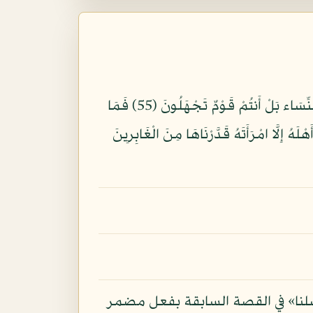
وَلُوطًا إِذْ قَالَ لِقَوْمِهِ أَتَأْتُونَ الْفَاحِشَةَ وَأَنتُمْ تُبْصِرُونَ (54) أَئِنَّكُمْ لَتَأْتُونَ الرِّجَالَ شَهْوَةً مِّن دُونِ النِّسَاء بَلْ أَنتُمْ قَوْمٌ تَجْهَلُونَ (55) فَمَا
وا آلَ لُوطٍ مِّن قَرْيَتِكُمْ إِنَّهُمْ أُنَاسٌ يَتَطَهَّرُونَ (56) فَأَنجَيْنَاهُ وَأَهْلَهُ إِلَّا امْرَأَتَهُ قَدَّرْنَاهَا مِنَ الْغَابِرِينَ
سلنا» في القصة السابقة بفعل مضمر