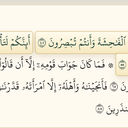
َ ٱلۡفَٰحِشَةَ وَأَنتُمۡ تُبۡصِرُونَ ٥٤
أَئِنَّكُمۡ لَت
۞ فَمَا كَانَ جَوَابَ قَوۡمِهِۦٓ إِلَّآ أَن قَالُوٓا
َ ٥٦
فَأَنجَيۡنَٰهُ وَأَهۡلَهُۥٓ إِلَّا ٱمۡرَأَتَهُۥ قَدَّرۡنَ
نذَرِينَ ٥٨