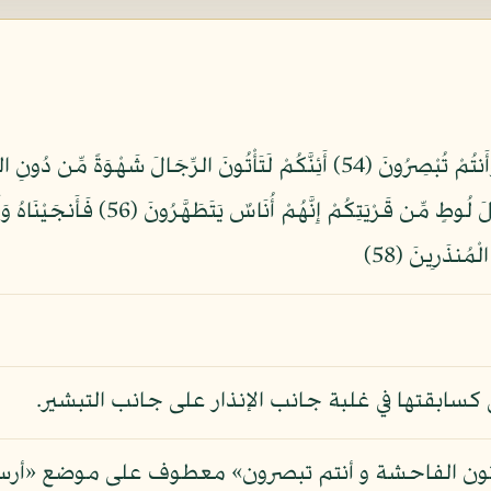
كَانَ جَوَابَ قَوْمِهِ إِلَّا أَن قَالُوا أَخْرِجُ
كسابقتها في غلبة جانب الإنذار على جانب التبشير.
 تأتون الفاحشة و أنتم تبصرون» معطوف على موضع «أر