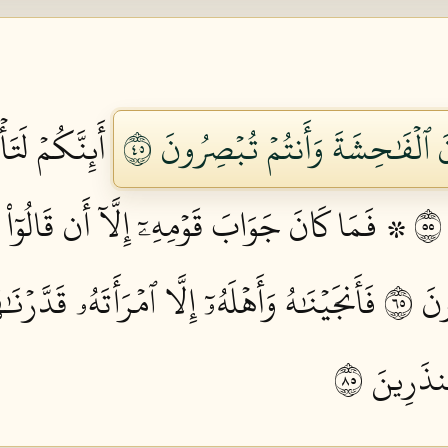
نَ ٱلۡفَٰحِشَةَ وَأَنتُمۡ تُبۡصِرُونَ ٥٤
أَئِنَّكُمۡ لَت
۞ فَمَا كَانَ جَوَابَ قَوۡمِهِۦٓ إِلَّآ أَن قَالُوٓاْ
َ ٥٦
فَأَنجَيۡنَٰهُ وَأَهۡلَهُۥٓ إِلَّا ٱمۡرَأَتَهُۥ قَدَّرۡنَ
نذَرِينَ ٥٨