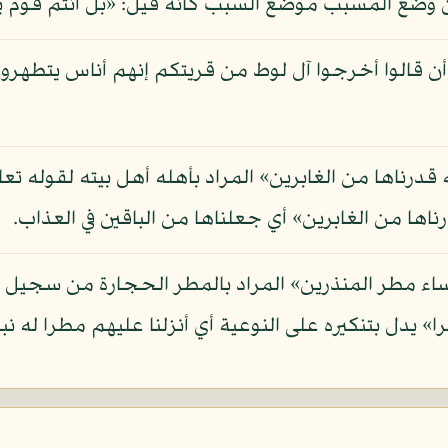
ضع المسبب موضع السبب كأنه قيل: «بل أنتم قوم ي
 أن قالوا أخرجوا آل لوط من قريتكم إنهم أناس يتطهرو
ته قدرناها من الغابرين» المراد بأهله أهل بيته لقوله ت
ساء مطر المنذرين» المراد بالمطر الحجارة من سجيل ل