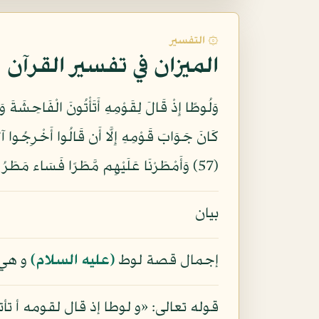
۞ التفسير
الميزان في تفسير القرآن
(57) وَأَمْطَرْنَا عَلَيْهِم مَّطَرًا فَسَاء مَطَرُ الْمُنذَرِينَ (58)
بيان
إجمال قصة لوط
(عليه السلام)
و هي 
قوله تعالى: «و لوطا إذ قال لقومه أ