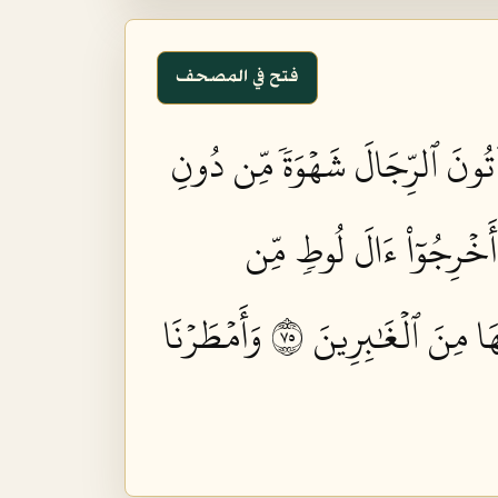
فتح في المصحف
َأۡتُونَ ٱلرِّجَالَ شَهۡوَةٗ مِّن دُونِ
 أَخۡرِجُوٓاْ ءَالَ لُوطٖ مِّن
ٰهَا مِنَ ٱلۡغَٰبِرِينَ ٥٧
وَأَمۡطَرۡنَا