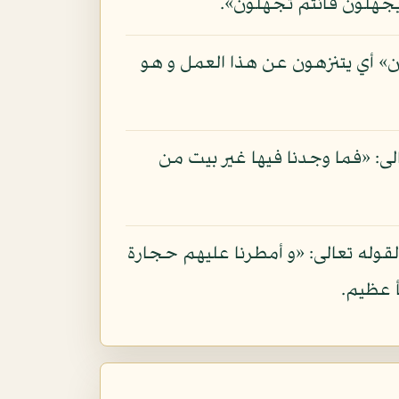
جهلون فأنتم تجهلون».
ن» أي يتنزهون عن هذا العمل و هو
عالى: «فما وجدنا فيها غير بيت من
قوله تعالى: «و أمطرنا عليهم حجارة