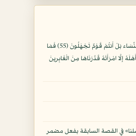
وَلُوطًا إِذْ قَالَ لِقَوْمِهِ أَتَأْتُونَ الْفَاحِشَةَ وَأَنتُمْ تُبْصِرُونَ (54) أَئِنَّكُمْ لَتَأْتُونَ الرِّجَالَ شَهْوَةً مِّن دُونِ النِّسَاء بَلْ أَنتُمْ قَوْمٌ تَجْهَلُونَ (55) فَمَا
وا آلَ لُوطٍ مِّن قَرْيَتِكُمْ إِنَّهُمْ أُنَاسٌ يَتَطَهَّرُونَ (56) فَأَنجَيْنَاهُ وَأَهْلَهُ إِلَّا امْرَأَتَهُ قَدَّرْنَاهَا مِنَ الْغَابِرِينَ
سلنا» في القصة السابقة بفعل مضمر