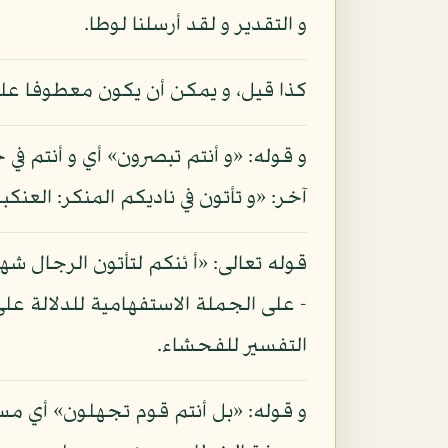
و التقدير و لقد أرسلنا لوطا.
كذا قيل، و يمكن أن يكون معطوفا على 
و قوله: «و أنتم تبصرون» أي و أنتم
آخر: «و تأتون في ناديكم المنكر: العنكبوت: 29، و قيل: المراد إبصار القلب و محصله العلم بالشناعة
قوله تعالى: «أ ئنكم لتأتون الرجال شهو
- على الجملة الاستفهامية للدلالة 
التفسير للفحشاء.
و قوله: «بل أنتم قوم تجهلون» أي مس