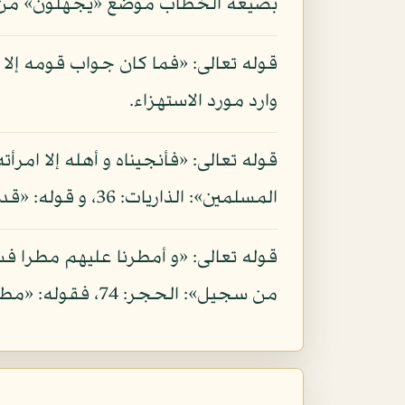
بصيغة الخطاب موضع «يجهلون» من و
قوله تعالى: «فما كان جواب قومه إلا
وارد مورد الاستهزاء.
قوله تعالى: «فأنجيناه و أهله إلا امرأ
المسلمين»: الذاريات: 36، و قوله: «قدرناها من الغابرين» أي جعلناها من الباقين في العذاب.
قوله تعالى: «و أمطرنا عليهم مطرا ف
من سجيل»: الحجر: 74، فقوله: «مطرا» يدل بتنكيره على النوعية أي أنزلنا عليهم مطرا له نبأ عظيم.