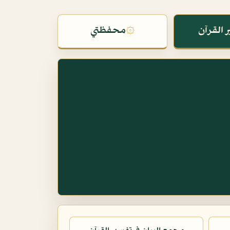
 القرآن
۞
محفظتي