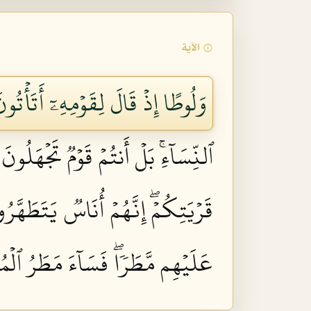
۞ الآية
وَلُوطًا إِذۡ قَالَ لِقَوۡمِهِۦٓ أَتَأۡتُو
ٱلنِّسَآءِۚ بَلۡ أَنتُمۡ قَوۡمٞ تَجۡهَلُونَ ٥٥
قَرۡيَتِكُمۡۖ إِنَّهُمۡ أُنَاسٞ يَتَطَهَّرُون
عَلَيۡهِم مَّطَرٗاۖ فَسَآءَ مَطَرُ ٱلۡمُ