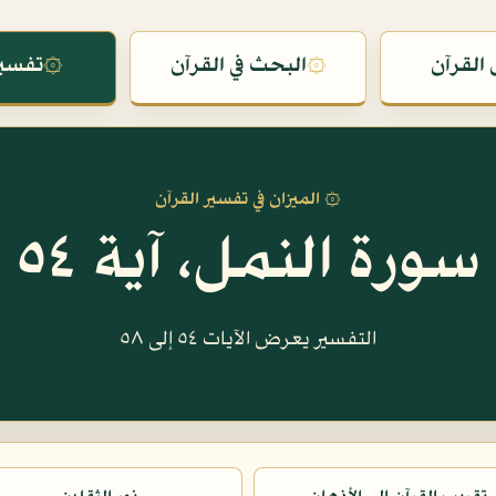
القرآن
۞
البحث في القرآن
۞
تفسير
۞ الميزان في تفسير القرآن
سورة النمل، آية ٥٤
التفسير يعرض الآيات ٥٤ إلى ٥٨