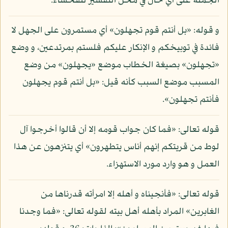
الجملة على أي حال في محل التفسير للفحشاء.
و قوله: «بل أنتم قوم تجهلون» أي مستمرون على الجهل لا
فائدة في توبيخكم و الإنكار عليكم فلستم بمرتدعين، و وضع
«تجهلون» بصيغة الخطاب موضع «يجهلون» من وضع
المسبب موضع السبب كأنه قيل: «بل أنتم قوم يجهلون
فأنتم تجهلون».
قوله تعالى: «فما كان جواب قومه إلا أن قالوا أخرجوا آل
لوط من قريتكم إنهم أناس يتطهرون» أي يتنزهون عن هذا
العمل و هو وارد مورد الاستهزاء.
قوله تعالى: «فأنجيناه و أهله إلا امرأته قدرناها من
الغابرين» المراد بأهله أهل بيته لقوله تعالى: «فما وجدنا