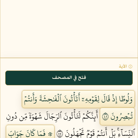
۞ الآية
فتح في المصحف
وَلُوطًا إِذۡ قَالَ لِقَوۡمِهِۦٓ أَتَأۡتُونَ ٱلۡفَٰحِشَةَ وَأَنتُمۡ
تُبۡصِرُونَ ٥٤
أَئِنَّكُمۡ لَتَأۡتُونَ ٱلرِّجَالَ شَهۡوَةٗ مِّن دُونِ
ٱلنِّسَآءِۚ بَلۡ أَنتُمۡ قَوۡمٞ تَجۡهَلُونَ ٥٥
۞ فَمَا كَانَ جَوَابَ