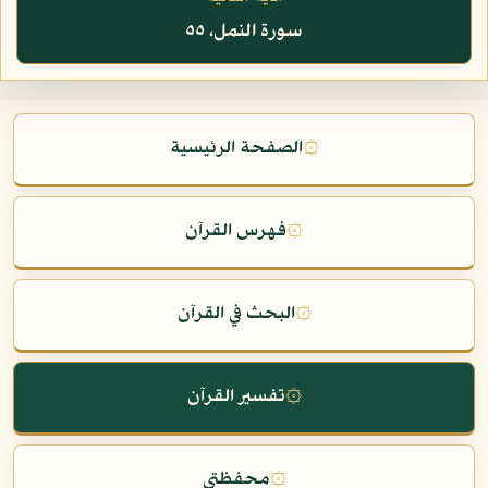
سورة النمل، ٥٥
۞
الصفحة الرئيسية
۞
فهرس القرآن
۞
البحث في القرآن
۞
تفسير القرآن
۞
محفظتي