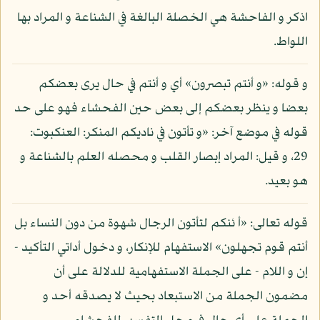
اذكر و الفاحشة هي الخصلة البالغة في الشناعة و المراد بها
اللواط.
و قوله: «و أنتم تبصرون» أي و أنتم في حال يرى بعضكم
بعضا و ينظر بعضكم إلى بعض حين الفحشاء فهو على حد
قوله في موضع آخر: «و تأتون في ناديكم المنكر: العنكبوت:
29، و قيل: المراد إبصار القلب و محصله العلم بالشناعة و
هو بعيد.
قوله تعالى: «أ ئنكم لتأتون الرجال شهوة من دون النساء بل
أنتم قوم تجهلون» الاستفهام للإنكار، و دخول أداتي التأكيد -
إن و اللام - على الجملة الاستفهامية للدلالة على أن
مضمون الجملة من الاستبعاد بحيث لا يصدقه أحد و