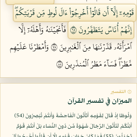
قَوۡمِهِۦٓ إِلَّآ أَن قَالُوٓاْ أَخۡرِجُوٓاْ ءَالَ لُوطٖ مِّن قَرۡيَتِكُمۡۖ
إِنَّهُمۡ أُنَاسٞ يَتَطَهَّرُونَ ٥٦
فَأَنجَيۡنَٰهُ وَأَهۡلَهُۥٓ إِلَّا
ٱمۡرَأَتَهُۥ قَدَّرۡنَٰهَا مِنَ ٱلۡغَٰبِرِينَ ٥٧
وَأَمۡطَرۡنَا عَلَيۡهِم
مَّطَرٗاۖ فَسَآءَ مَطَرُ ٱلۡمُنذَرِينَ ٥٨
۞ التفسير
الميزان في تفسير القرآن
وَلُوطًا إِذْ قَالَ لِقَوْمِهِ أَتَأْتُونَ الْفَاحِشَةَ وَأَنتُمْ تُبْصِرُونَ (54)
أَئِنَّكُمْ لَتَأْتُونَ الرِّجَالَ شَهْوَةً مِّن دُونِ النِّسَاء بَلْ أَنتُمْ قَوْمٌ
تَجْهَلُونَ (55) فَمَا كَانَ جَوَابَ قَوْمِهِ إِلَّا أَن قَالُوا أَخْرِجُوا آلَ