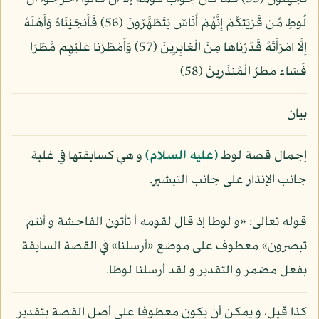
لُوطٍ مِّن قَرْيَتِكُمْ إِنَّهُمْ أُنَاسٌ يَتَطَهَّرُونَ (56) فَأَنجَيْنَاهُ وَأَهْلَهُ
إِلَّا امْرَأَتَهُ قَدَّرْنَاهَا مِنَ الْغَابِرِينَ (57) وَأَمْطَرْنَا عَلَيْهِم مَّطَرًا
فَسَاء مَطَرُ الْمُنذَرِينَ (58)
بيان
إجمال قصة لوط
(عليه السلام)
و هي كسابقتها في غلبة
جانب الإنذار على جانب التبشير.
قوله تعالى: «و لوطا إذ قال لقومه أ تأتون الفاحشة و أنتم
تبصرون» معطوف على موضع «أرسلنا» في القصة السابقة
بفعل مضمر و التقدير و لقد أرسلنا لوطا.
كذا قيل، و يمكن أن يكون معطوفا على أصل القصة بتقدير