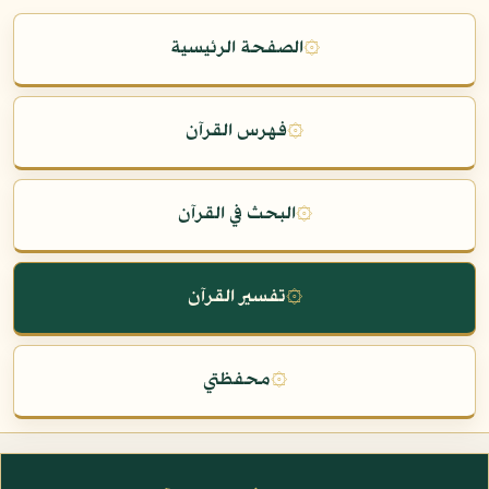
۞
الصفحة الرئيسية
۞
فهرس القرآن
۞
البحث في القرآن
۞
تفسير القرآن
۞
محفظتي