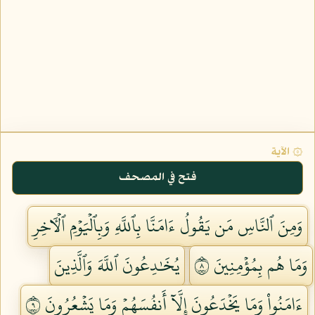
۞ الآية
فتح في المصحف
وَمِنَ ٱلنَّاسِ مَن يَقُولُ ءَامَنَّا بِٱللَّهِ وَبِٱلۡيَوۡمِ ٱلۡأٓخِرِ
وَمَا هُم بِمُؤۡمِنِينَ ٨
يُخَٰدِعُونَ ٱللَّهَ وَٱلَّذِينَ
ءَامَنُواْ وَمَا يَخۡدَعُونَ إِلَّآ أَنفُسَهُمۡ وَمَا يَشۡعُرُونَ ٩