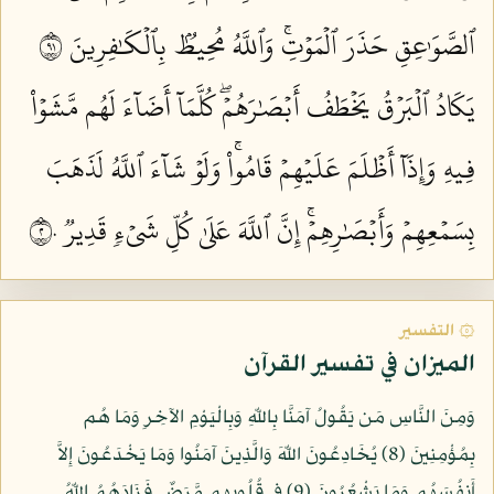
ٱلصَّوَٰعِقِ حَذَرَ ٱلۡمَوۡتِۚ وَٱللَّهُ مُحِيطُۢ بِٱلۡكَٰفِرِينَ ١٩
يَكَادُ ٱلۡبَرۡقُ يَخۡطَفُ أَبۡصَٰرَهُمۡۖ كُلَّمَآ أَضَآءَ لَهُم مَّشَوۡاْ
فِيهِ وَإِذَآ أَظۡلَمَ عَلَيۡهِمۡ قَامُواْۚ وَلَوۡ شَآءَ ٱللَّهُ لَذَهَبَ
بِسَمۡعِهِمۡ وَأَبۡصَٰرِهِمۡۚ إِنَّ ٱللَّهَ عَلَىٰ كُلِّ شَيۡءٖ قَدِيرٞ ٢٠
۞ التفسير
الميزان في تفسير القرآن
وَمِنَ النَّاسِ مَن يَقُولُ آمَنَّا بِاللّهِ وَبِالْيَوْمِ الآخِرِ وَمَا هُم
بِمُؤْمِنِينَ (8) يُخَادِعُونَ اللّهَ وَالَّذِينَ آمَنُوا وَمَا يَخْدَعُونَ إِلاَّ
أَنفُسَهُم وَمَا يَشْعُرُونَ (9) فِي قُلُوبِهِم مَّرَضٌ فَزَادَهُمُ اللّهُ