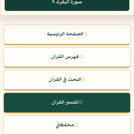
سورة البقرة، ٩
۞
الصفحة الرئيسية
۞
فهرس القرآن
۞
البحث في القرآن
۞
تفسير القرآن
۞
محفظتي