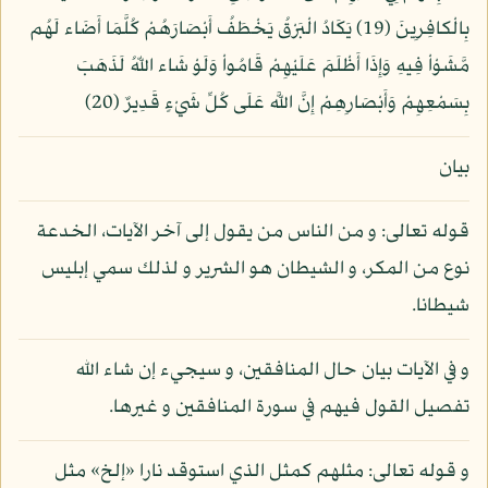
بِالْكافِرِينَ (19) يَكَادُ الْبَرْقُ يَخْطَفُ أَبْصَارَهُمْ كُلَّمَا أَضَاء لَهُم
مَّشَوْاْ فِيهِ وَإِذَا أَظْلَمَ عَلَيْهِمْ قَامُواْ وَلَوْ شَاء اللّهُ لَذَهَبَ
بِسَمْعِهِمْ وَأَبْصَارِهِمْ إِنَّ اللَّه عَلَى كُلِّ شَيْءٍ قَدِيرٌ (20)
بيان
قوله تعالى: و من الناس من يقول إلى آخر الآيات، الخدعة
نوع من المكر، و الشيطان هو الشرير و لذلك سمي إبليس
شيطانا.
و في الآيات بيان حال المنافقين، و سيجيء إن شاء الله
تفصيل القول فيهم في سورة المنافقين و غيرها.
و قوله تعالى: مثلهم كمثل الذي استوقد نارا «إلخ» مثل