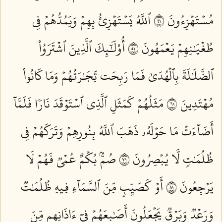
مُسۡتَهۡزِءُونَ ١٤
ٱللَّهُ يَسۡتَهۡزِئُ بِهِمۡ وَيَمُدُّهُمۡ فِي
طُغۡيَٰنِهِمۡ يَعۡمَهُونَ ١٥
أُوْلَٰٓئِكَ ٱلَّذِينَ ٱشۡتَرَوُاْ
ٱلضَّلَٰلَةَ بِٱلۡهُدَىٰ فَمَا رَبِحَت تِّجَٰرَتُهُمۡ وَمَا كَانُواْ
مُهۡتَدِينَ ١٦
مَثَلُهُمۡ كَمَثَلِ ٱلَّذِي ٱسۡتَوۡقَدَ نَارٗا فَلَمَّآ
أَضَآءَتۡ مَا حَوۡلَهُۥ ذَهَبَ ٱللَّهُ بِنُورِهِمۡ وَتَرَكَهُمۡ فِي
ظُلُمَٰتٖ لَّا يُبۡصِرُونَ ١٧
صُمُّۢ بُكۡمٌ عُمۡيٞ فَهُمۡ لَا
يَرۡجِعُونَ ١٨
أَوۡ كَصَيِّبٖ مِّنَ ٱلسَّمَآءِ فِيهِ ظُلُمَٰتٞ
وَرَعۡدٞ وَبَرۡقٞ يَجۡعَلُونَ أَصَٰبِعَهُمۡ فِيٓ ءَاذَانِهِم مِّنَ