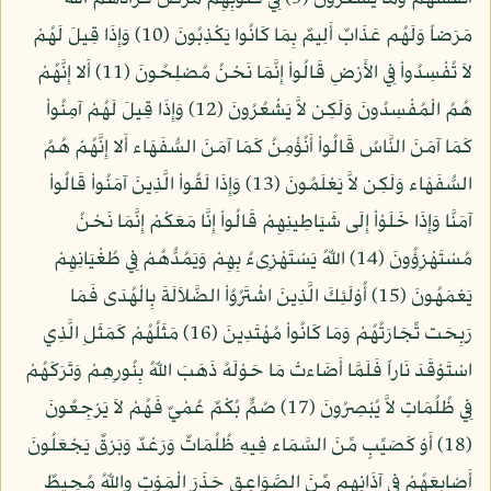
مَرَضاً وَلَهُم عَذَابٌ أَلِيمٌ بِمَا كَانُوا يَكْذِبُونَ (10) وَإِذَا قِيلَ لَهُمْ
لاَ تُفْسِدُواْ فِي الأَرْضِ قَالُواْ إِنَّمَا نَحْنُ مُصْلِحُونَ (11) أَلا إِنَّهُمْ
هُمُ الْمُفْسِدُونَ وَلَكِن لاَّ يَشْعُرُونَ (12) وَإِذَا قِيلَ لَهُمْ آمِنُواْ
كَمَا آمَنَ النَّاسُ قَالُواْ أَنُؤْمِنُ كَمَا آمَنَ السُّفَهَاء أَلا إِنَّهُمْ هُمُ
السُّفَهَاء وَلَكِن لاَّ يَعْلَمُونَ (13) وَإِذَا لَقُواْ الَّذِينَ آمَنُواْ قَالُواْ
آمَنَّا وَإِذَا خَلَوْاْ إِلَى شَيَاطِينِهِمْ قَالُواْ إِنَّا مَعَكْمْ إِنَّمَا نَحْنُ
مُسْتَهْزِؤُونَ (14) اللّهُ يَسْتَهْزِىءُ بِهِمْ وَيَمُدُّهُمْ فِي طُغْيَانِهِمْ
يَعْمَهُونَ (15) أُوْلَئِكَ الَّذِينَ اشْتَرُوُاْ الضَّلاَلَةَ بِالْهُدَى فَمَا
رَبِحَت تِّجَارَتُهُمْ وَمَا كَانُواْ مُهْتَدِينَ (16) مَثَلُهُمْ كَمَثَلِ الَّذِي
اسْتَوْقَدَ نَاراً فَلَمَّا أَضَاءتْ مَا حَوْلَهُ ذَهَبَ اللّهُ بِنُورِهِمْ وَتَرَكَهُمْ
فِي ظُلُمَاتٍ لاَّ يُبْصِرُونَ (17) صُمٌّ بُكْمٌ عُمْيٌ فَهُمْ لاَ يَرْجِعُونَ
(18) أَوْ كَصَيِّبٍ مِّنَ السَّمَاء فِيهِ ظُلُمَاتٌ وَرَعْدٌ وَبَرْقٌ يَجْعَلُونَ
أَصْابِعَهُمْ فِي آذَانِهِم مِّنَ الصَّوَاعِقِ حَذَرَ الْمَوْتِ واللّهُ مُحِيطٌ