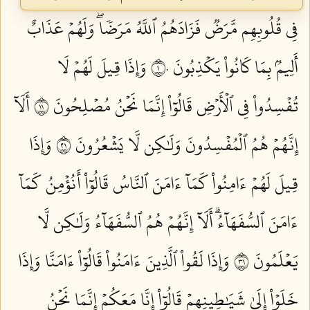
فِي قُلُوبِهِم مَّرَضٞ فَزَادَهُمُ ٱللَّهُ مَرَضٗاۖ وَلَهُمۡ عَذَابٌ
أَلِيمُۢ بِمَا كَانُواْ يَكۡذِبُونَ ١٠
وَإِذَا قِيلَ لَهُمۡ لَا
تُفۡسِدُواْ فِي ٱلۡأَرۡضِ قَالُوٓاْ إِنَّمَا نَحۡنُ مُصۡلِحُونَ ١١
أَلَآ
إِنَّهُمۡ هُمُ ٱلۡمُفۡسِدُونَ وَلَٰكِن لَّا يَشۡعُرُونَ ١٢
وَإِذَا
قِيلَ لَهُمۡ ءَامِنُواْ كَمَآ ءَامَنَ ٱلنَّاسُ قَالُوٓاْ أَنُؤۡمِنُ كَمَآ
ءَامَنَ ٱلسُّفَهَآءُۗ أَلَآ إِنَّهُمۡ هُمُ ٱلسُّفَهَآءُ وَلَٰكِن لَّا
يَعۡلَمُونَ ١٣
وَإِذَا لَقُواْ ٱلَّذِينَ ءَامَنُواْ قَالُوٓاْ ءَامَنَّا وَإِذَا
خَلَوۡاْ إِلَىٰ شَيَٰطِينِهِمۡ قَالُوٓاْ إِنَّا مَعَكُمۡ إِنَّمَا نَحۡنُ