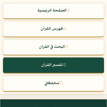
۞
الصفحة الرئيسية
۞
فهرس القرآن
۞
البحث في القرآن
۞
تفسير القرآن
۞
محفظتي