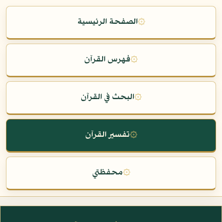
۞
الصفحة الرئيسية
۞
فهرس القرآن
۞
البحث في القرآن
۞
تفسير القرآن
۞
محفظتي