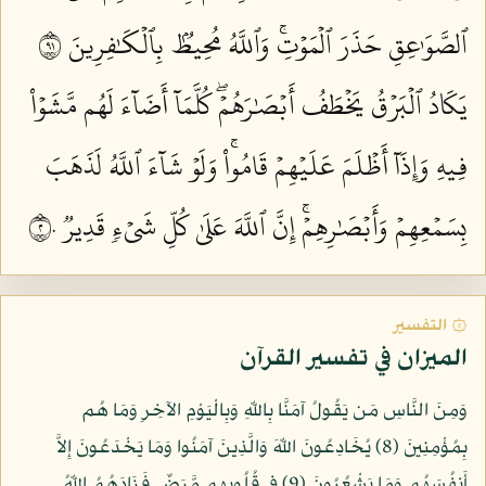
ٱلصَّوَٰعِقِ حَذَرَ ٱلۡمَوۡتِۚ وَٱللَّهُ مُحِيطُۢ بِٱلۡكَٰفِرِينَ ١٩
يَكَادُ ٱلۡبَرۡقُ يَخۡطَفُ أَبۡصَٰرَهُمۡۖ كُلَّمَآ أَضَآءَ لَهُم مَّشَوۡاْ
فِيهِ وَإِذَآ أَظۡلَمَ عَلَيۡهِمۡ قَامُواْۚ وَلَوۡ شَآءَ ٱللَّهُ لَذَهَبَ
بِسَمۡعِهِمۡ وَأَبۡصَٰرِهِمۡۚ إِنَّ ٱللَّهَ عَلَىٰ كُلِّ شَيۡءٖ قَدِيرٞ ٢٠
۞ التفسير
الميزان في تفسير القرآن
وَمِنَ النَّاسِ مَن يَقُولُ آمَنَّا بِاللّهِ وَبِالْيَوْمِ الآخِرِ وَمَا هُم
بِمُؤْمِنِينَ (8) يُخَادِعُونَ اللّهَ وَالَّذِينَ آمَنُوا وَمَا يَخْدَعُونَ إِلاَّ
أَنفُسَهُم وَمَا يَشْعُرُونَ (9) فِي قُلُوبِهِم مَّرَضٌ فَزَادَهُمُ اللّهُ