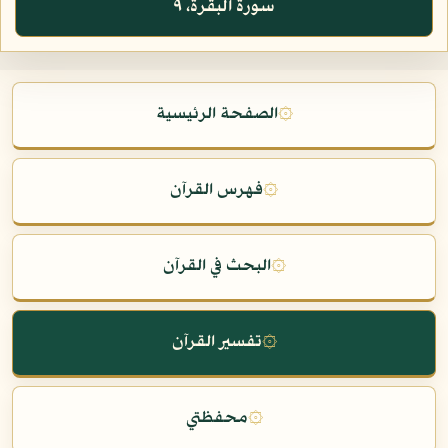
سورة البقرة، ٩
۞
الصفحة الرئيسية
۞
فهرس القرآن
۞
البحث في القرآن
۞
تفسير القرآن
۞
محفظتي