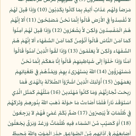
مَرَضاً وَلَهُم عَذَابٌ أَلِيمٌ بِمَا كَانُوا يَكْذِبُونَ (10) وَإِذَا قِيلَ لَهُمْ
لاَ تُفْسِدُواْ فِي الأَرْضِ قَالُواْ إِنَّمَا نَحْنُ مُصْلِحُونَ (11) أَلا إِنَّهُمْ
هُمُ الْمُفْسِدُونَ وَلَكِن لاَّ يَشْعُرُونَ (12) وَإِذَا قِيلَ لَهُمْ آمِنُواْ
كَمَا آمَنَ النَّاسُ قَالُواْ أَنُؤْمِنُ كَمَا آمَنَ السُّفَهَاء أَلا إِنَّهُمْ هُمُ
السُّفَهَاء وَلَكِن لاَّ يَعْلَمُونَ (13) وَإِذَا لَقُواْ الَّذِينَ آمَنُواْ قَالُواْ
آمَنَّا وَإِذَا خَلَوْاْ إِلَى شَيَاطِينِهِمْ قَالُواْ إِنَّا مَعَكْمْ إِنَّمَا نَحْنُ
مُسْتَهْزِؤُونَ (14) اللّهُ يَسْتَهْزِىءُ بِهِمْ وَيَمُدُّهُمْ فِي طُغْيَانِهِمْ
يَعْمَهُونَ (15) أُوْلَئِكَ الَّذِينَ اشْتَرُوُاْ الضَّلاَلَةَ بِالْهُدَى فَمَا
رَبِحَت تِّجَارَتُهُمْ وَمَا كَانُواْ مُهْتَدِينَ (16) مَثَلُهُمْ كَمَثَلِ الَّذِي
اسْتَوْقَدَ نَاراً فَلَمَّا أَضَاءتْ مَا حَوْلَهُ ذَهَبَ اللّهُ بِنُورِهِمْ وَتَرَكَهُمْ
فِي ظُلُمَاتٍ لاَّ يُبْصِرُونَ (17) صُمٌّ بُكْمٌ عُمْيٌ فَهُمْ لاَ يَرْجِعُونَ
(18) أَوْ كَصَيِّبٍ مِّنَ السَّمَاء فِيهِ ظُلُمَاتٌ وَرَعْدٌ وَبَرْقٌ يَجْعَلُونَ
أَصْابِعَهُمْ فِي آذَانِهِم مِّنَ الصَّوَاعِقِ حَذَرَ الْمَوْتِ واللّهُ مُحِيطٌ