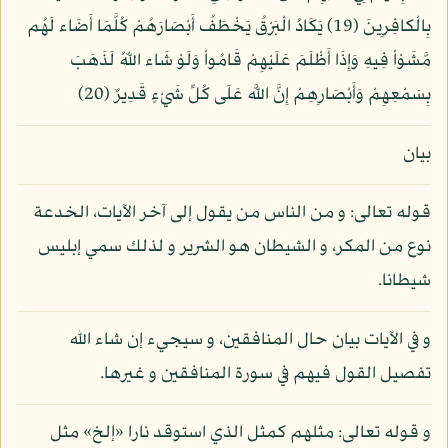
بِالْكافِرِينَ (19) يَكَادُ الْبَرْقُ يَخْطَفُ أَبْصَارَهُمْ كُلَّمَا أَضَاء لَهُم
مَّشَوْاْ فِيهِ وَإِذَا أَظْلَمَ عَلَيْهِمْ قَامُواْ وَلَوْ شَاء اللّهُ لَذَهَبَ
بِسَمْعِهِمْ وَأَبْصَارِهِمْ إِنَّ اللَّه عَلَى كُلِّ شَيْءٍ قَدِيرٌ (20)
بيان
قوله تعالى: و من الناس من يقول إلى آخر الآيات، الخدعة
نوع من المكر، و الشيطان هو الشرير و لذلك سمي إبليس
شيطانا.
و في الآيات بيان حال المنافقين، و سيجيء إن شاء الله
تفصيل القول فيهم في سورة المنافقين و غيرها.
و قوله تعالى: مثلهم كمثل الذي استوقد نارا «إلخ» مثل