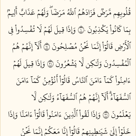
قُلُوبِهِم مَّرَضٞ فَزَادَهُمُ ٱللَّهُ مَرَضٗاۖ وَلَهُمۡ عَذَابٌ أَلِيمُۢ
بِمَا كَانُواْ يَكۡذِبُونَ ١٠
وَإِذَا قِيلَ لَهُمۡ لَا تُفۡسِدُواْ فِي
ٱلۡأَرۡضِ قَالُوٓاْ إِنَّمَا نَحۡنُ مُصۡلِحُونَ ١١
أَلَآ إِنَّهُمۡ هُمُ
ٱلۡمُفۡسِدُونَ وَلَٰكِن لَّا يَشۡعُرُونَ ١٢
وَإِذَا قِيلَ لَهُمۡ
ءَامِنُواْ كَمَآ ءَامَنَ ٱلنَّاسُ قَالُوٓاْ أَنُؤۡمِنُ كَمَآ ءَامَنَ
ٱلسُّفَهَآءُۗ أَلَآ إِنَّهُمۡ هُمُ ٱلسُّفَهَآءُ وَلَٰكِن لَّا
يَعۡلَمُونَ ١٣
وَإِذَا لَقُواْ ٱلَّذِينَ ءَامَنُواْ قَالُوٓاْ ءَامَنَّا وَإِذَا
خَلَوۡاْ إِلَىٰ شَيَٰطِينِهِمۡ قَالُوٓاْ إِنَّا مَعَكُمۡ إِنَّمَا نَحۡنُ