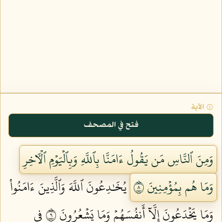
۞ الآية
فتح في المصحف
وَمِنَ ٱلنَّاسِ مَن يَقُولُ ءَامَنَّا بِٱللَّهِ وَبِٱلۡيَوۡمِ ٱلۡأٓخِرِ
وَمَا هُم بِمُؤۡمِنِينَ ٨
يُخَٰدِعُونَ ٱللَّهَ وَٱلَّذِينَ ءَامَنُواْ
وَمَا يَخۡدَعُونَ إِلَّآ أَنفُسَهُمۡ وَمَا يَشۡعُرُونَ ٩
فِي