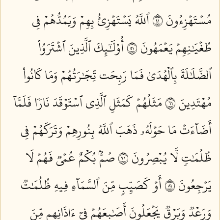
مُسۡتَهۡزِءُونَ ١٤
ٱللَّهُ يَسۡتَهۡزِئُ بِهِمۡ وَيَمُدُّهُمۡ فِي
طُغۡيَٰنِهِمۡ يَعۡمَهُونَ ١٥
أُوْلَٰٓئِكَ ٱلَّذِينَ ٱشۡتَرَوُاْ
ٱلضَّلَٰلَةَ بِٱلۡهُدَىٰ فَمَا رَبِحَت تِّجَٰرَتُهُمۡ وَمَا كَانُواْ
مُهۡتَدِينَ ١٦
مَثَلُهُمۡ كَمَثَلِ ٱلَّذِي ٱسۡتَوۡقَدَ نَارٗا فَلَمَّآ
أَضَآءَتۡ مَا حَوۡلَهُۥ ذَهَبَ ٱللَّهُ بِنُورِهِمۡ وَتَرَكَهُمۡ فِي
ظُلُمَٰتٖ لَّا يُبۡصِرُونَ ١٧
صُمُّۢ بُكۡمٌ عُمۡيٞ فَهُمۡ لَا
يَرۡجِعُونَ ١٨
أَوۡ كَصَيِّبٖ مِّنَ ٱلسَّمَآءِ فِيهِ ظُلُمَٰتٞ
وَرَعۡدٞ وَبَرۡقٞ يَجۡعَلُونَ أَصَٰبِعَهُمۡ فِيٓ ءَاذَانِهِم مِّنَ