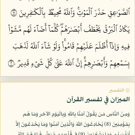
ٱلصَّوَٰعِقِ حَذَرَ ٱلۡمَوۡتِۚ وَٱللَّهُ مُحِيطُۢ بِٱلۡكَٰفِرِينَ ١٩
يَكَادُ ٱلۡبَرۡقُ يَخۡطَفُ أَبۡصَٰرَهُمۡۖ كُلَّمَآ أَضَآءَ لَهُم مَّشَوۡاْ
فِيهِ وَإِذَآ أَظۡلَمَ عَلَيۡهِمۡ قَامُواْۚ وَلَوۡ شَآءَ ٱللَّهُ لَذَهَبَ
بِسَمۡعِهِمۡ وَأَبۡصَٰرِهِمۡۚ إِنَّ ٱللَّهَ عَلَىٰ كُلِّ شَيۡءٖ قَدِيرٞ ٢٠
۞ التفسير
الميزان في تفسير القرآن
وَمِنَ النَّاسِ مَن يَقُولُ آمَنَّا بِاللّهِ وَبِالْيَوْمِ الآخِرِ وَمَا هُم
بِمُؤْمِنِينَ (8) يُخَادِعُونَ اللّهَ وَالَّذِينَ آمَنُوا وَمَا يَخْدَعُونَ إِلاَّ
أَنفُسَهُم وَمَا يَشْعُرُونَ (9) فِي قُلُوبِهِم مَّرَضٌ فَزَادَهُمُ اللّهُ