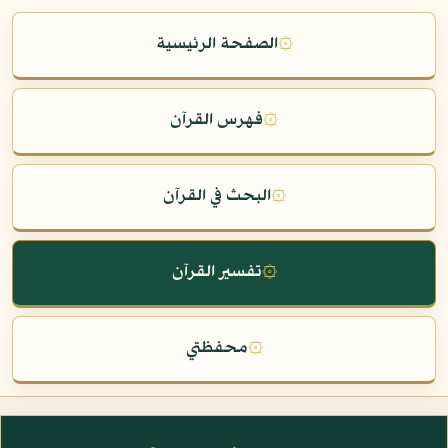
۞
الصفحة الرئيسية
۞
فهرس القرآن
۞
البحث في القرآن
۞
تفسير القرآن
۞
محفظتي