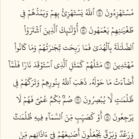
مُسۡتَهۡزِءُونَ ١٤
ٱللَّهُ يَسۡتَهۡزِئُ بِهِمۡ وَيَمُدُّهُمۡ فِي
طُغۡيَٰنِهِمۡ يَعۡمَهُونَ ١٥
أُوْلَٰٓئِكَ ٱلَّذِينَ ٱشۡتَرَوُاْ
ٱلضَّلَٰلَةَ بِٱلۡهُدَىٰ فَمَا رَبِحَت تِّجَٰرَتُهُمۡ وَمَا كَانُواْ
مُهۡتَدِينَ ١٦
مَثَلُهُمۡ كَمَثَلِ ٱلَّذِي ٱسۡتَوۡقَدَ نَارٗا فَلَمَّآ
أَضَآءَتۡ مَا حَوۡلَهُۥ ذَهَبَ ٱللَّهُ بِنُورِهِمۡ وَتَرَكَهُمۡ فِي
ظُلُمَٰتٖ لَّا يُبۡصِرُونَ ١٧
صُمُّۢ بُكۡمٌ عُمۡيٞ فَهُمۡ لَا
يَرۡجِعُونَ ١٨
أَوۡ كَصَيِّبٖ مِّنَ ٱلسَّمَآءِ فِيهِ ظُلُمَٰتٞ
وَرَعۡدٞ وَبَرۡقٞ يَجۡعَلُونَ أَصَٰبِعَهُمۡ فِيٓ ءَاذَانِهِم مِّنَ