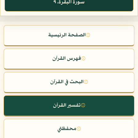
سورة البقرة، ٩
۞
الصفحة الرئيسية
۞
فهرس القرآن
۞
البحث في القرآن
۞
تفسير القرآن
۞
محفظتي