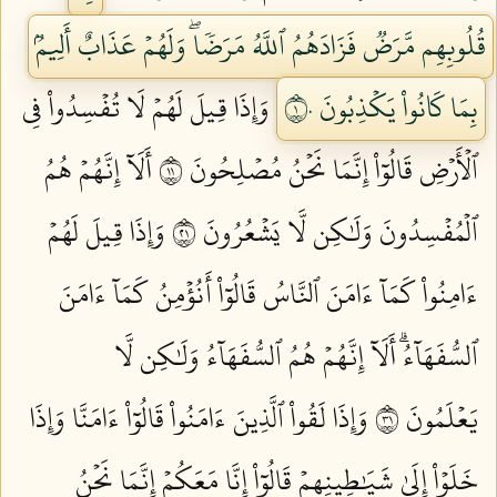
قُلُوبِهِم مَّرَضٞ فَزَادَهُمُ ٱللَّهُ مَرَضٗاۖ وَلَهُمۡ عَذَابٌ أَلِيمُۢ
بِمَا كَانُواْ يَكۡذِبُونَ ١٠
وَإِذَا قِيلَ لَهُمۡ لَا تُفۡسِدُواْ فِي
ٱلۡأَرۡضِ قَالُوٓاْ إِنَّمَا نَحۡنُ مُصۡلِحُونَ ١١
أَلَآ إِنَّهُمۡ هُمُ
ٱلۡمُفۡسِدُونَ وَلَٰكِن لَّا يَشۡعُرُونَ ١٢
وَإِذَا قِيلَ لَهُمۡ
ءَامِنُواْ كَمَآ ءَامَنَ ٱلنَّاسُ قَالُوٓاْ أَنُؤۡمِنُ كَمَآ ءَامَنَ
ٱلسُّفَهَآءُۗ أَلَآ إِنَّهُمۡ هُمُ ٱلسُّفَهَآءُ وَلَٰكِن لَّا
يَعۡلَمُونَ ١٣
وَإِذَا لَقُواْ ٱلَّذِينَ ءَامَنُواْ قَالُوٓاْ ءَامَنَّا وَإِذَا
خَلَوۡاْ إِلَىٰ شَيَٰطِينِهِمۡ قَالُوٓاْ إِنَّا مَعَكُمۡ إِنَّمَا نَحۡنُ