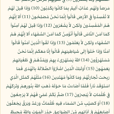
مَرَضاً وَلَهُم عَذَابٌ أَلِيمٌ بِمَا كَانُوا يَكْذِبُونَ (10) وَإِذَا قِيلَ لَهُمْ
لاَ تُفْسِدُواْ فِي الأَرْضِ قَالُواْ إِنَّمَا نَحْنُ مُصْلِحُونَ (11) أَلا إِنَّهُمْ
هُمُ الْمُفْسِدُونَ وَلَكِن لاَّ يَشْعُرُونَ (12) وَإِذَا قِيلَ لَهُمْ آمِنُواْ
كَمَا آمَنَ النَّاسُ قَالُواْ أَنُؤْمِنُ كَمَا آمَنَ السُّفَهَاء أَلا إِنَّهُمْ هُمُ
السُّفَهَاء وَلَكِن لاَّ يَعْلَمُونَ (13) وَإِذَا لَقُواْ الَّذِينَ آمَنُواْ قَالُواْ
آمَنَّا وَإِذَا خَلَوْاْ إِلَى شَيَاطِينِهِمْ قَالُواْ إِنَّا مَعَكْمْ إِنَّمَا نَحْنُ
مُسْتَهْزِؤُونَ (14) اللّهُ يَسْتَهْزِىءُ بِهِمْ وَيَمُدُّهُمْ فِي طُغْيَانِهِمْ
يَعْمَهُونَ (15) أُوْلَئِكَ الَّذِينَ اشْتَرُوُاْ الضَّلاَلَةَ بِالْهُدَى فَمَا
رَبِحَت تِّجَارَتُهُمْ وَمَا كَانُواْ مُهْتَدِينَ (16) مَثَلُهُمْ كَمَثَلِ الَّذِي
اسْتَوْقَدَ نَاراً فَلَمَّا أَضَاءتْ مَا حَوْلَهُ ذَهَبَ اللّهُ بِنُورِهِمْ وَتَرَكَهُمْ
فِي ظُلُمَاتٍ لاَّ يُبْصِرُونَ (17) صُمٌّ بُكْمٌ عُمْيٌ فَهُمْ لاَ يَرْجِعُونَ
(18) أَوْ كَصَيِّبٍ مِّنَ السَّمَاء فِيهِ ظُلُمَاتٌ وَرَعْدٌ وَبَرْقٌ يَجْعَلُونَ
أَصْابِعَهُمْ فِي آذَانِهِم مِّنَ الصَّوَاعِقِ حَذَرَ الْمَوْتِ واللّهُ مُحِيطٌ