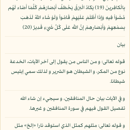
بِالْكافِرِينَ (19) يَكَادُ الْبَرْقُ يَخْطَفُ أَبْصَارَهُمْ كُلَّمَا أَضَاء لَهُم
مَّشَوْاْ فِيهِ وَإِذَا أَظْلَمَ عَلَيْهِمْ قَامُواْ وَلَوْ شَاء اللّهُ لَذَهَبَ
بِسَمْعِهِمْ وَأَبْصَارِهِمْ إِنَّ اللَّه عَلَى كُلِّ شَيْءٍ قَدِيرٌ (20)
بيان
قوله تعالى: و من الناس من يقول إلى آخر الآيات، الخدعة
نوع من المكر، و الشيطان هو الشرير و لذلك سمي إبليس
شيطانا.
و في الآيات بيان حال المنافقين، و سيجيء إن شاء الله
تفصيل القول فيهم في سورة المنافقين و غيرها.
و قوله تعالى: مثلهم كمثل الذي استوقد نارا «إلخ» مثل