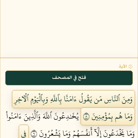
۞ الآية
فتح في المصحف
وَمِنَ ٱلنَّاسِ مَن يَقُولُ ءَامَنَّا بِٱللَّهِ وَبِٱلۡيَوۡمِ ٱلۡأٓخِرِ
وَمَا هُم بِمُؤۡمِنِينَ ٨
يُخَٰدِعُونَ ٱللَّهَ وَٱلَّذِينَ ءَامَنُواْ
وَمَا يَخۡدَعُونَ إِلَّآ أَنفُسَهُمۡ وَمَا يَشۡعُرُونَ ٩
فِي