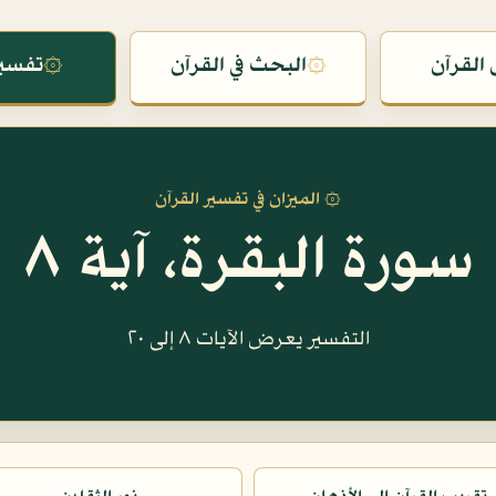
القرآن
۞
البحث في القرآن
۞
تفسير
۞ الميزان في تفسير القرآن
سورة البقرة، آية ٨
التفسير يعرض الآيات ٨ إلى ٢٠