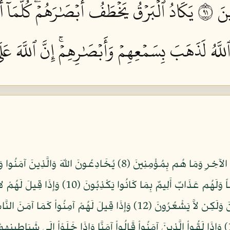
َ ١٩
يَكَادُ ٱلۡبَرۡقُ يَخۡطَفُ أَبۡصَٰرَهُمۡۖ كُلَّمَآ أَ
ٱللَّهُ لَذَهَبَ بِسَمۡعِهِمۡ وَأَبۡصَٰرِهِمۡۚ إِنَّ ٱللَّهَ عَلَ
وَمِنَ النَّاسِ مَن يَقُولُ آمَنَّا بِاللّهِ وَبِالْيَوْمِ الآخِرِ وَمَا هُم بِمُؤْ
(9) فِي قُلُوبِهِم مَّرَضٌ فَزَادَهُمُ اللّهُ مَرَضاً وَلَه
مُصْلِحُونَ (11) أَلا إِنَّهُمْ هُمُ الْمُفْسِدُونَ وَلَكِن لاَّ يَشْعُرُونَ (12) وَإِذَ
إِنَّهُمْ هُمُ السُّفَهَاء وَلَكِن لاَّ يَعْلَمُونَ (13) وَإِذَا لَقُواْ الَّذِينَ آمَنُواْ قَالُواْ آمَنَّا وَإِذَا خَلَ