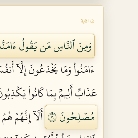
۞ الآية
وَمِنَ ٱلنَّاسِ مَن يَقُولُ ءَامَنَّا بِٱ
ءَامَنُواْ وَمَا يَخۡدَعُونَ إِلَّآ أَنفُ
عَذَابٌ أَلِيمُۢ بِمَا كَانُواْ يَكۡذِبُونَ 
مُصۡلِحُونَ ١١
أَلَآ إِنَّهُمۡ هُ