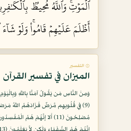
ٱلۡمَوۡتِۚ وَٱللَّهُ مُحِيطُۢ بِٱلۡكَٰفِرِين
أَظۡلَمَ عَلَيۡهِمۡ قَامُواْۚ وَلَوۡ شَآءَ 
۞ التفسير
الميزان في تفسير القرآن