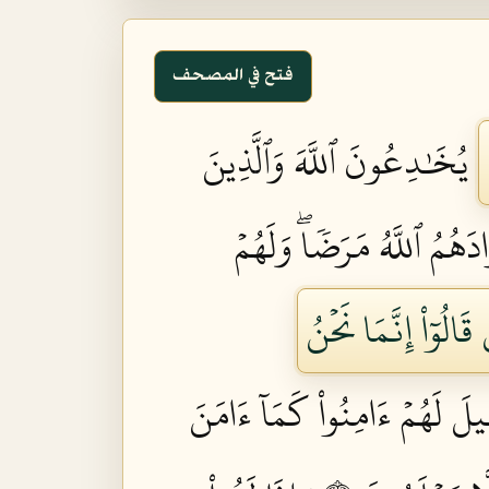
فتح في المصحف
يُخَٰدِعُونَ ٱللَّهَ وَٱلَّذِينَ
َهُمُ ٱللَّهُ مَرَضٗاۖ وَلَهُمۡ
الُوٓاْ إِنَّمَا نَحۡنُ
ِيلَ لَهُمۡ ءَامِنُواْ كَمَآ ءَامَنَ