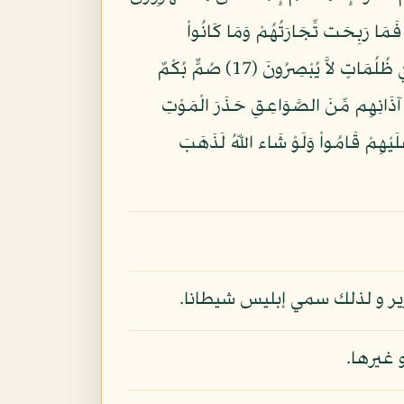
نَ اشْتَرُوُاْ الضَّلاَلَةَ بِالْهُدَى فَمَا رَبِحَت تِّجَارَتُهُمْ وَمَا كَانُواْ
مُهْتَدِينَ (16) مَثَلُهُمْ كَمَثَلِ الَّذِي اسْتَوْقَدَ نَاراً فَلَمَّا أَضَاءتْ مَا حَوْلَهُ ذَهَبَ اللّهُ بِنُورِهِمْ وَتَرَكَهُمْ فِي ظُلُمَاتٍ لاَّ يُبْصِرُونَ (17) صُمٌّ بُكْمٌ
ِعَهُمْ فِي آذَانِهِم مِّنَ الصَّوَاعِقِ حَذَرَ الْمَوْتِ
أَظْلَمَ عَلَيْهِمْ قَامُواْ وَلَوْ شَاء اللّهُ لَذَهَبَ
ير و لذلك سمي إبليس شيطانا.
 غيرها.