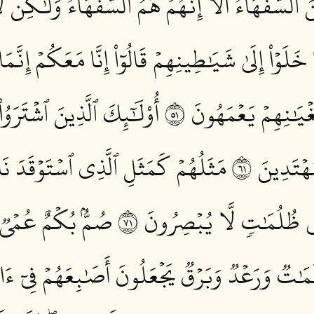
 ٱلسُّفَهَآءُۗ أَلَآ إِنَّهُمۡ هُمُ ٱلسُّفَهَآءُ وَلَٰكِن لّ
َا خَلَوۡاْ إِلَىٰ شَيَٰطِينِهِمۡ قَالُوٓاْ إِنَّا مَعَكُمۡ إِنَّم
يَٰنِهِمۡ يَعۡمَهُونَ ١٥
أُوْلَٰٓئِكَ ٱلَّذِينَ ٱشۡتَرَوُ
ۡتَدِينَ ١٦
مَثَلُهُمۡ كَمَثَلِ ٱلَّذِي ٱسۡتَوۡقَدَ نَا
ِي ظُلُمَٰتٖ لَّا يُبۡصِرُونَ ١٧
صُمُّۢ بُكۡمٌ عُمۡيٞ 
َٰتٞ وَرَعۡدٞ وَبَرۡقٞ يَجۡعَلُونَ أَصَٰبِعَهُمۡ فِيٓ ءَا