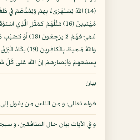
عُمْيٌ فَهُمْ لاَ يَرْ
واللّهُ مُحِيطٌ بِالْك
بِسَمْعِهِمْ وَأَبْصَارِهِمْ إِنَّ اللَّه عَلَى كُلِّ شَيْ
بيان
قوله تعالى: و من الناس من يقول إلى 
و في الآيات بيان حال المنافقين، و سي