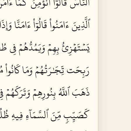
ٱلنَّاسُ قَالُوٓاْ أَنُؤۡمِنُ كَمَآ ءَامَنَ
ٱلَّذِينَ ءَامَنُواْ قَالُوٓاْ ءَامَنَّا وَإِذ
يَسۡتَهۡزِئُ بِهِمۡ وَيَمُدُّهُمۡ فِي طُغۡ
رَبِحَت تِّجَٰرَتُهُمۡ وَمَا كَانُواْ مُه
ذَهَبَ ٱللَّهُ بِنُورِهِمۡ وَتَرَكَهُمۡ ف
كَصَيِّبٖ مِّنَ ٱلسَّمَآءِ فِيهِ ظُلُم