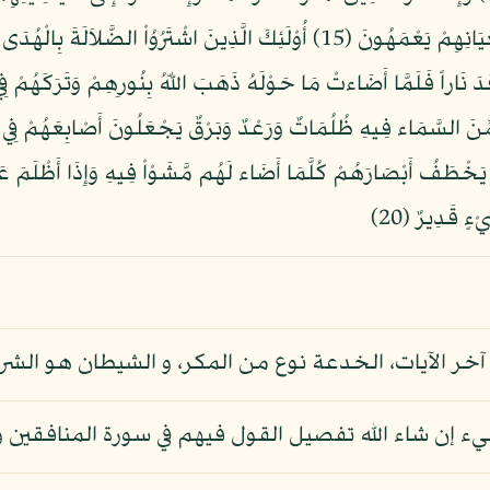
(14) اللّهُ يَسْتَهْزِىءُ بِهِمْ وَيَمُدُّهُمْ فِي طُغْيَانِهِمْ يَعْمَهُونَ (15) أُوْلَئِكَ الَّذِي
جِعُونَ (18) أَوْ كَصَيِّبٍ مِّنَ السَّمَاء فِيهِ ظُلُمَاتٌ وَرَعْدٌ وَبَرْقٌ يَجْعَلُونَ أَصْاب
افِرِينَ (19) يَكَادُ الْبَرْقُ يَخْطَفُ أَبْصَارَهُمْ كُلَّمَا أَضَاء لَهُم مَّشَوْاْ فِيهِ وَإِذَا 
ءٍ قَدِيرٌ (20)
آخر الآيات، الخدعة نوع من المكر، و الشيطان هو الشر
جيء إن شاء الله تفصيل القول فيهم في سورة المنافقين و