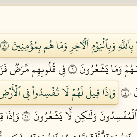
للَّهِ وَبِٱلۡيَوۡمِ ٱلۡأٓخِرِ وَمَا هُم بِمُؤۡمِنِينَ ٨
سَهُمۡ وَمَا يَشۡعُرُونَ ٩
فِي قُلُوبِهِم مَّرَضٞ فَزَاد
١٠
وَإِذَا قِيلَ لَهُمۡ لَا تُفۡسِدُواْ فِي ٱلۡأَرۡضِ قَ
مُ ٱلۡمُفۡسِدُونَ وَلَٰكِن لَّا يَشۡعُرُونَ ١٢
وَإِذَا ق