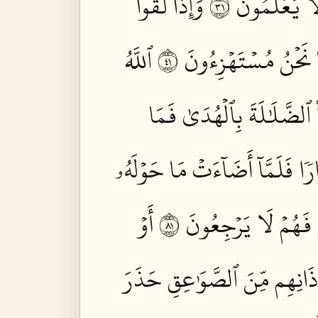
َا يَعۡلَمُونَ ١٣
وَإِذَا لَقُواْ
َا نَحۡنُ مُسۡتَهۡزِءُونَ ١٤
ٱللَّهُ
اْ ٱلضَّلَٰلَةَ بِٱلۡهُدَىٰ فَمَا
رٗا فَلَمَّآ أَضَآءَتۡ مَا حَوۡلَهُۥ
فَهُمۡ لَا يَرۡجِعُونَ ١٨
أَوۡ
ذَانِهِم مِّنَ ٱلصَّوَٰعِقِ حَذَرَ