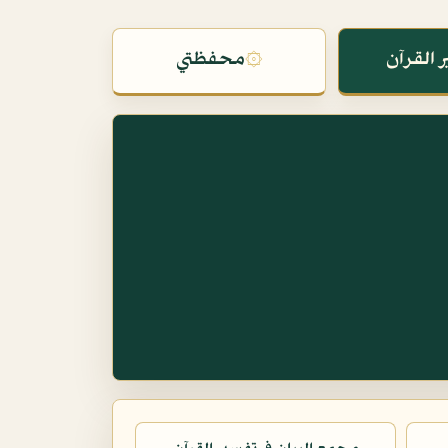
 القرآن
۞
محفظتي