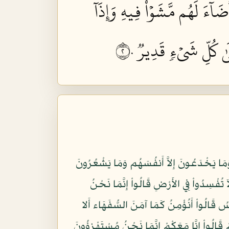
ضَآءَ لَهُم مَّشَوۡاْ فِيهِ وَإِذَآ
ىٰ كُلِّ شَيۡءٖ قَدِيرٞ ٢٠
مِنِينَ (8) يُخَادِعُونَ اللّهَ وَالَّذِينَ آمَنُوا وَمَا يَخْدَعُونَ إِلاَّ أَنفُسَهُم وَمَا يَشْعُرُونَ
ُم عَذَابٌ أَلِيمٌ بِمَا كَانُوا يَكْذِبُونَ (10) وَإِذَا قِيلَ لَهُمْ لاَ تُفْسِدُواْ فِي الأَرْضِ قَالُواْ إِنَّمَا نَحْنُ
ا قِيلَ لَهُمْ آمِنُواْ كَمَا آمَنَ النَّاسُ قَالُواْ أَنُؤْمِنُ كَمَا آمَنَ السُّفَهَاء أَلا
وْاْ إِلَى شَيَاطِينِهِمْ قَالُواْ إِنَّا مَعَكْمْ إِنَّمَا نَحْنُ مُسْتَهْزِؤُونَ