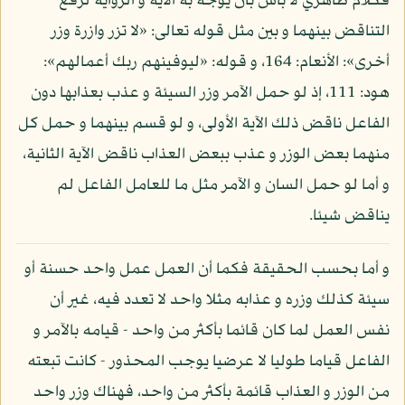
فكلام ظاهري لا بأس بأن يوجه به الآية و الرواية لرفع
التناقض بينهما و بين مثل قوله تعالى: «لا تزر وازرة وزر
أخرى»: الأنعام: 164، و قوله: «ليوفينهم ربك أعمالهم»:
هود: 111، إذ لو حمل الآمر وزر السيئة و عذب بعذابها دون
الفاعل ناقض ذلك الآية الأولى، و لو قسم بينهما و حمل كل
منهما بعض الوزر و عذب ببعض العذاب ناقض الآية الثانية،
و أما لو حمل السان و الآمر مثل ما للعامل الفاعل لم
يناقض شيئا.
و أما بحسب الحقيقة فكما أن العمل عمل واحد حسنة أو
سيئة كذلك وزره و عذابه مثلا واحد لا تعدد فيه، غير أن
نفس العمل لما كان قائما بأكثر من واحد - قيامه بالآمر و
الفاعل قياما طوليا لا عرضيا يوجب المحذور - كانت تبعته
من الوزر و العذاب قائمة بأكثر من واحد، فهناك وزر واحد