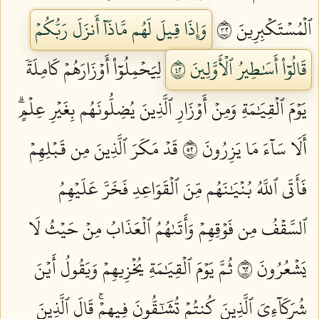
ٱلۡمُسۡتَكۡبِرِينَ ٢٣
وَإِذَا قِيلَ لَهُم مَّاذَآ أَنزَلَ رَبُّكُمۡ
قَالُوٓاْ أَسَٰطِيرُ ٱلۡأَوَّلِينَ ٢٤
لِيَحۡمِلُوٓاْ أَوۡزَارَهُمۡ كَامِلَةٗ
يَوۡمَ ٱلۡقِيَٰمَةِ وَمِنۡ أَوۡزَارِ ٱلَّذِينَ يُضِلُّونَهُم بِغَيۡرِ عِلۡمٍۗ
أَلَا سَآءَ مَا يَزِرُونَ ٢٥
قَدۡ مَكَرَ ٱلَّذِينَ مِن قَبۡلِهِمۡ
فَأَتَى ٱللَّهُ بُنۡيَٰنَهُم مِّنَ ٱلۡقَوَاعِدِ فَخَرَّ عَلَيۡهِمُ
ٱلسَّقۡفُ مِن فَوۡقِهِمۡ وَأَتَىٰهُمُ ٱلۡعَذَابُ مِنۡ حَيۡثُ لَا
يَشۡعُرُونَ ٢٦
ثُمَّ يَوۡمَ ٱلۡقِيَٰمَةِ يُخۡزِيهِمۡ وَيَقُولُ أَيۡنَ
شُرَكَآءِيَ ٱلَّذِينَ كُنتُمۡ تُشَٰٓقُّونَ فِيهِمۡۚ قَالَ ٱلَّذِينَ