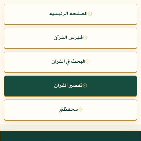
۞
الصفحة الرئيسية
۞
فهرس القرآن
۞
البحث في القرآن
۞
تفسير القرآن
۞
محفظتي