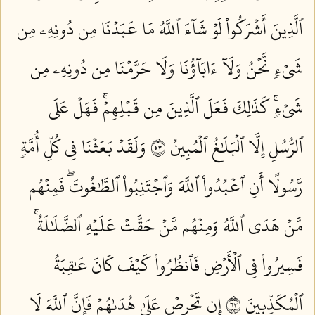
ٱلَّذِينَ أَشۡرَكُواْ لَوۡ شَآءَ ٱللَّهُ مَا عَبَدۡنَا مِن دُونِهِۦ مِن
شَيۡءٖ نَّحۡنُ وَلَآ ءَابَآؤُنَا وَلَا حَرَّمۡنَا مِن دُونِهِۦ مِن
شَيۡءٖۚ كَذَٰلِكَ فَعَلَ ٱلَّذِينَ مِن قَبۡلِهِمۡۚ فَهَلۡ عَلَى
ٱلرُّسُلِ إِلَّا ٱلۡبَلَٰغُ ٱلۡمُبِينُ ٣٥
وَلَقَدۡ بَعَثۡنَا فِي كُلِّ أُمَّةٖ
رَّسُولًا أَنِ ٱعۡبُدُواْ ٱللَّهَ وَٱجۡتَنِبُواْ ٱلطَّٰغُوتَۖ فَمِنۡهُم
مَّنۡ هَدَى ٱللَّهُ وَمِنۡهُم مَّنۡ حَقَّتۡ عَلَيۡهِ ٱلضَّلَٰلَةُۚ
فَسِيرُواْ فِي ٱلۡأَرۡضِ فَٱنظُرُواْ كَيۡفَ كَانَ عَٰقِبَةُ
ٱلۡمُكَذِّبِينَ ٣٦
إِن تَحۡرِصۡ عَلَىٰ هُدَىٰهُمۡ فَإِنَّ ٱللَّهَ لَا