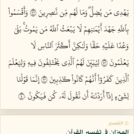
يَهۡدِي مَن يُضِلُّۖ وَمَا لَهُم مِّن نَّٰصِرِينَ ٣٧
وَأَقۡسَمُواْ
بِٱللَّهِ جَهۡدَ أَيۡمَٰنِهِمۡ لَا يَبۡعَثُ ٱللَّهُ مَن يَمُوتُۚ بَلَىٰ
وَعۡدًا عَلَيۡهِ حَقّٗا وَلَٰكِنَّ أَكۡثَرَ ٱلنَّاسِ لَا
يَعۡلَمُونَ ٣٨
لِيُبَيِّنَ لَهُمُ ٱلَّذِي يَخۡتَلِفُونَ فِيهِ وَلِيَعۡلَمَ
ٱلَّذِينَ كَفَرُوٓاْ أَنَّهُمۡ كَانُواْ كَٰذِبِينَ ٣٩
إِنَّمَا قَوۡلُنَا
لِشَيۡءٍ إِذَآ أَرَدۡنَٰهُ أَن نَّقُولَ لَهُۥ كُن فَيَكُونُ ٤٠
۞ التفسير
الميزان في تفسير القرآن