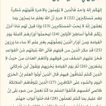
إِلَهُكُمْ إِلَهٌ وَاحِدٌ فَالَّذِينَ لاَ يُؤْمِنُونَ بِالآخِرَةِ قُلُوبُهُم مُّنكِرَةٌ
وَهُم مُّسْتَكْبِرُونَ (22) لاَ جَرَمَ أَنَّ اللّهَ يَعْلَمُ مَا يُسِرُّونَ وَمَا
يُعْلِنُونَ إِنَّهُ لاَ يُحِبُّ الْمُسْتَكْبِرِينَ (23) وَإِذَا قِيلَ لَهُم مَّاذَا أَنزَلَ
رَبُّكُمْ قَالُواْ أَسَاطِيرُ الأَوَّلِينَ (24) لِيَحْمِلُواْ أَوْزَارَهُمْ كَامِلَةً يَوْمَ
الْقِيَامَةِ وَمِنْ أَوْزَارِ الَّذِينَ يُضِلُّونَهُم بِغَيْرِ عِلْمٍ أَلاَ سَاء مَا يَزِرُونَ
(25) قَدْ مَكَرَ الَّذِينَ مِن قَبْلِهِمْ فَأَتَى اللّهُ بُنْيَانَهُم مِّنَ الْقَوَاعِدِ
فَخَرَّ عَلَيْهِمُ السَّقْفُ مِن فَوْقِهِمْ وَأَتَاهُمُ الْعَذَابُ مِنْ حَيْثُ لاَ
يَشْعُرُونَ (26) ثُمَّ يَوْمَ الْقِيَامَةِ يُخْزِيهِمْ وَيَقُولُ أَيْنَ شُرَكَآئِيَ
الَّذِينَ كُنتُمْ تُشَاقُّونَ فِيهِمْ قَالَ الَّذِينَ أُوتُواْ الْعِلْمَ إِنَّ الْخِزْيَ
الْيَوْمَ وَالْسُّوءَ عَلَى الْكَافِرِينَ (27) الَّذِينَ تَتَوَفَّاهُمُ الْمَلائِكَةُ
ظَالِمِي أَنفُسِهِمْ فَأَلْقَوُاْ السَّلَمَ مَا كُنَّا نَعْمَلُ مِن سُوءٍ بَلَى إِنَّ
اللّهَ عَلِيمٌ بِمَا كُنتُمْ تَعْمَلُونَ (28) فَادْخُلُواْ أَبْوَابَ جَهَنَّمَ