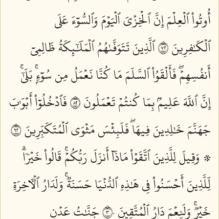
أُوتُواْ ٱلۡعِلۡمَ إِنَّ ٱلۡخِزۡيَ ٱلۡيَوۡمَ وَٱلسُّوٓءَ عَلَى
ٱلۡكَٰفِرِينَ ٢٧
ٱلَّذِينَ تَتَوَفَّىٰهُمُ ٱلۡمَلَٰٓئِكَةُ ظَالِمِيٓ
أَنفُسِهِمۡۖ فَأَلۡقَوُاْ ٱلسَّلَمَ مَا كُنَّا نَعۡمَلُ مِن سُوٓءِۭۚ بَلَىٰٓۚ
إِنَّ ٱللَّهَ عَلِيمُۢ بِمَا كُنتُمۡ تَعۡمَلُونَ ٢٨
فَٱدۡخُلُوٓاْ أَبۡوَٰبَ
جَهَنَّمَ خَٰلِدِينَ فِيهَاۖ فَلَبِئۡسَ مَثۡوَى ٱلۡمُتَكَبِّرِينَ ٢٩
۞ وَقِيلَ لِلَّذِينَ ٱتَّقَوۡاْ مَاذَآ أَنزَلَ رَبُّكُمۡۚ قَالُواْ خَيۡرٗاۗ
لِّلَّذِينَ أَحۡسَنُواْ فِي هَٰذِهِ ٱلدُّنۡيَا حَسَنَةٞۚ وَلَدَارُ ٱلۡأٓخِرَةِ
خَيۡرٞۚ وَلَنِعۡمَ دَارُ ٱلۡمُتَّقِينَ ٣٠
جَنَّٰتُ عَدۡنٖ