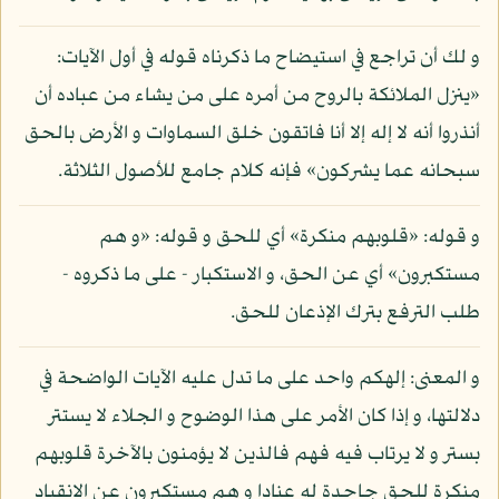
و لك أن تراجع في استيضاح ما ذكرناه قوله في أول الآيات:
«ينزل الملائكة بالروح من أمره على من يشاء من عباده أن
أنذروا أنه لا إله إلا أنا فاتقون خلق السماوات و الأرض بالحق
سبحانه عما يشركون» فإنه كلام جامع للأصول الثلاثة.
و قوله: «قلوبهم منكرة» أي للحق و قوله: «و هم
مستكبرون» أي عن الحق، و الاستكبار - على ما ذكروه -
طلب الترفع بترك الإذعان للحق.
و المعنى: إلهكم واحد على ما تدل عليه الآيات الواضحة في
دلالتها، و إذا كان الأمر على هذا الوضوح و الجلاء لا يستتر
بستر و لا يرتاب فيه فهم فالذين لا يؤمنون بالآخرة قلوبهم
منكرة للحق جاحدة له عنادا و هم مستكبرون عن الانقياد