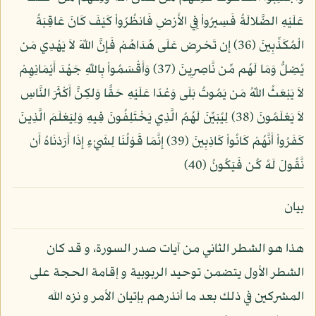
عَلَيْهِ الضَّلالَةُ فَسِيرُواْ فِي الأَرْضِ فَانظُرُواْ كَيْفَ كَانَ عَاقِبَةُ
الْمُكَذِّبِينَ (36) إِن تَحْرِصْ عَلَى هُدَاهُمْ فَإِنَّ اللّهَ لاَ يَهْدِي مَن
يُضِلُّ وَمَا لَهُم مِّن نَّاصِرِينَ (37) وَأَقْسَمُواْ بِاللّهِ جَهْدَ أَيْمَانِهِمْ
لاَ يَبْعَثُ اللّهُ مَن يَمُوتُ بَلَى وَعْدًا عَلَيْهِ حَقًّا وَلكِنَّ أَكْثَرَ النَّاسِ
لاَ يَعْلَمُونَ (38) لِيُبَيِّنَ لَهُمُ الَّذِي يَخْتَلِفُونَ فِيهِ وَلِيَعْلَمَ الَّذِينَ
كَفَرُواْ أَنَّهُمْ كَانُواْ كَاذِبِينَ (39) إِنَّمَا قَوْلُنَا لِشَيْءٍ إِذَا أَرَدْنَاهُ أَن
نَّقُولَ لَهُ كُن فَيَكُونُ (40)
بيان
هذا هو الشطر الثاني من آيات صدر السورة، و قد كان
الشطر الأول يتضمن توحيد الربوبية و إقامة الحجة على
المشركين في ذلك بعد ما أنذرهم بإتيان الأمر و نزه الله