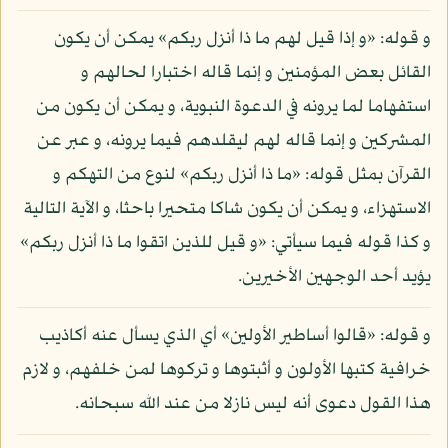
و قوله: «و إذا قيل لهم ما ذا أنزل ربكم» يمكن أن يكون
القائل بعض المؤمنين و إنما قاله اختبارا لحالهم و
استفهاما لما يرونه في الدعوة النبوية، و يمكن أن يكون من
المشركين و إنما قاله لهم ليقلدهم فيما يرونه، و عبر عن
القرآن بمثل قوله: «ما ذا أنزل ربكم» لنوع من التهكم و
الاستهزاء، و يمكن أن يكون شاكا متحيرا باحثا، و الآية التالية
و كذا قوله فيما سيأتي: «و قيل للذين اتقوا ما ذا أنزل ربكم»
يؤيد أحد الوجهين الأخيرين.
و قوله: «قالوا أساطير الأولين» أي الذي يسأل عنه أكاذيب
خرافية كتبها الأولون و أثبتوها و تركوها لمن خلفهم، و لازم
هذا القول دعوى أنه ليس نازلا من عند الله سبحانه.