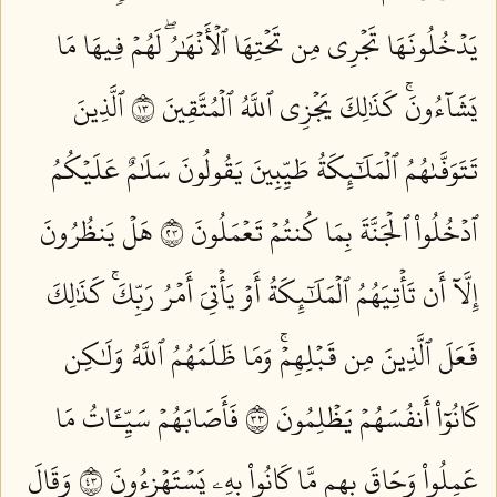
يَدۡخُلُونَهَا تَجۡرِي مِن تَحۡتِهَا ٱلۡأَنۡهَٰرُۖ لَهُمۡ فِيهَا مَا
يَشَآءُونَۚ كَذَٰلِكَ يَجۡزِي ٱللَّهُ ٱلۡمُتَّقِينَ ٣١
ٱلَّذِينَ
تَتَوَفَّىٰهُمُ ٱلۡمَلَٰٓئِكَةُ طَيِّبِينَ يَقُولُونَ سَلَٰمٌ عَلَيۡكُمُ
ٱدۡخُلُواْ ٱلۡجَنَّةَ بِمَا كُنتُمۡ تَعۡمَلُونَ ٣٢
هَلۡ يَنظُرُونَ
إِلَّآ أَن تَأۡتِيَهُمُ ٱلۡمَلَٰٓئِكَةُ أَوۡ يَأۡتِيَ أَمۡرُ رَبِّكَۚ كَذَٰلِكَ
فَعَلَ ٱلَّذِينَ مِن قَبۡلِهِمۡۚ وَمَا ظَلَمَهُمُ ٱللَّهُ وَلَٰكِن
كَانُوٓاْ أَنفُسَهُمۡ يَظۡلِمُونَ ٣٣
فَأَصَابَهُمۡ سَيِّـَٔاتُ مَا
عَمِلُواْ وَحَاقَ بِهِم مَّا كَانُواْ بِهِۦ يَسۡتَهۡزِءُونَ ٣٤
وَقَالَ