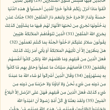
خَالِدِينَ فِيهَا فَلَبِئْسَ مَثْوَى الْمُتَكَبِّرِينَ (29) وَقِيلَ لِلَّذِينَ
اتَّقَوْاْ مَاذَا أَنزَلَ رَبُّكُمْ قَالُواْ خَيْرًا لِّلَّذِينَ أَحْسَنُواْ فِي هَذِهِ الدُّنْيَا
حَسَنَةٌ وَلَدَارُ الآخِرَةِ خَيْرٌ وَلَنِعْمَ دَارُ الْمُتَّقِينَ (30) جَنَّاتُ عَدْنٍ
يَدْخُلُونَهَا تَجْرِي مِن تَحْتِهَا الأَنْهَارُ لَهُمْ فِيهَا مَا يَشَآؤُونَ كَذَلِكَ
يَجْزِي اللّهُ الْمُتَّقِينَ (31) الَّذِينَ تَتَوَفَّاهُمُ الْمَلآئِكَةُ طَيِّبِينَ
يَقُولُونَ سَلامٌ عَلَيْكُمُ ادْخُلُواْ الْجَنَّةَ بِمَا كُنتُمْ تَعْمَلُونَ (32)
هَلْ يَنظُرُونَ إِلاَّ أَن تَأْتِيَهُمُ الْمَلائِكَةُ أَوْ يَأْتِيَ أَمْرُ رَبِّكَ كَذَلِكَ
فَعَلَ الَّذِينَ مِن قَبْلِهِمْ وَمَا ظَلَمَهُمُ اللّهُ وَلكِن كَانُواْ أَنفُسَهُمْ
يَظْلِمُونَ (33) فَأَصَابَهُمْ سَيِّئَاتُ مَا عَمِلُواْ وَحَاقَ بِهِم مَّا كَانُواْ
بِهِ يَسْتَهْزِؤُونَ (34) وَقَالَ الَّذِينَ أَشْرَكُواْ لَوْ شَاء اللّهُ مَا عَبَدْنَا
مِن دُونِهِ مِن شَيْءٍ نَّحْنُ وَلا آبَاؤُنَا وَلاَ حَرَّمْنَا مِن دُونِهِ مِن
شَيْءٍ كَذَلِكَ فَعَلَ الَّذِينَ مِن قَبْلِهِمْ فَهَلْ عَلَى الرُّسُلِ إِلاَّ الْبَلاغُ
الْمُبِينُ (35) وَلَقَدْ بَعَثْنَا فِي كُلِّ أُمَّةٍ رَّسُولاً أَنِ اعْبُدُواْ اللّهَ
وَاجْتَنِبُواْ الطَّاغُوتَ فَمِنْهُم مَّنْ هَدَى اللّهُ وَمِنْهُم مَّنْ حَقَّتْ