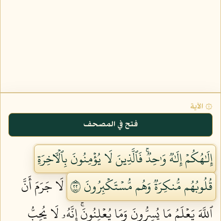
۞ الآية
فتح في المصحف
إِلَٰهُكُمۡ إِلَٰهٞ وَٰحِدٞۚ فَٱلَّذِينَ لَا يُؤۡمِنُونَ بِٱلۡأٓخِرَةِ
قُلُوبُهُم مُّنكِرَةٞ وَهُم مُّسۡتَكۡبِرُونَ ٢٢
لَا جَرَمَ أَنَّ
ٱللَّهَ يَعۡلَمُ مَا يُسِرُّونَ وَمَا يُعۡلِنُونَۚ إِنَّهُۥ لَا يُحِبُّ