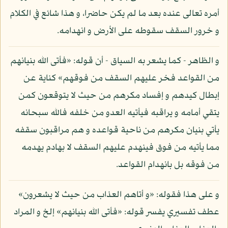
أمره تعالى عنده بعد ما لم يكن حاضرا، و هذا شائع في الكلام
و خرور السقف سقوطه على الأرض و انهدامه.
و الظاهر - كما يشعر به السياق - أن قوله: «فأتى الله بنيانهم
من القواعد فخر عليهم السقف من فوقهم» كناية عن
إبطال كيدهم و إفساد مكرهم من حيث لا يتوقعون كمن
يتقي أمامه و يراقبه فيأتيه العدو من خلفه فالله سبحانه
يأتي بنيان مكرهم من ناحية قواعده و هم مراقبون سقفه
مما يأتيه من فوق فينهدم عليهم السقف لا بهادم يهدمه
من فوقه بل بانهدام القواعد.
و على هذا فقوله: «و أتاهم العذاب من حيث لا يشعرون»
عطف تفسيري يفسر قوله: «فأتى الله بنيانهم» إلخ و المراد