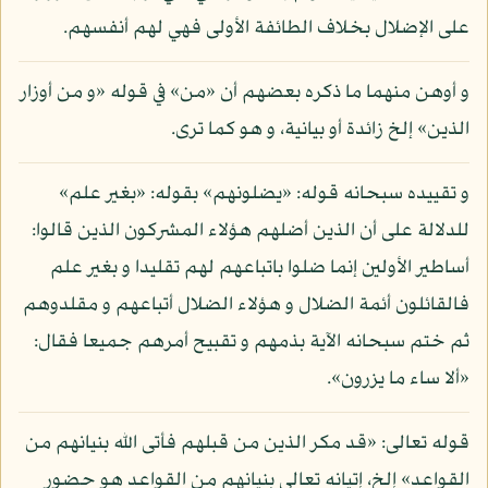
على الإضلال بخلاف الطائفة الأولى فهي لهم أنفسهم.
و أوهن منهما ما ذكره بعضهم أن «من» في قوله «و من أوزار
الذين» إلخ زائدة أو بيانية، و هو كما ترى.
و تقييده سبحانه قوله: «يضلونهم» بقوله: «بغير علم»
للدلالة على أن الذين أضلهم هؤلاء المشركون الذين قالوا:
أساطير الأولين إنما ضلوا باتباعهم لهم تقليدا و بغير علم
فالقائلون أئمة الضلال و هؤلاء الضلال أتباعهم و مقلدوهم
ثم ختم سبحانه الآية بذمهم و تقبيح أمرهم جميعا فقال:
«ألا ساء ما يزرون».
قوله تعالى: «قد مكر الذين من قبلهم فأتى الله بنيانهم من
القواعد» إلخ، إتيانه تعالى بنيانهم من القواعد هو حضور