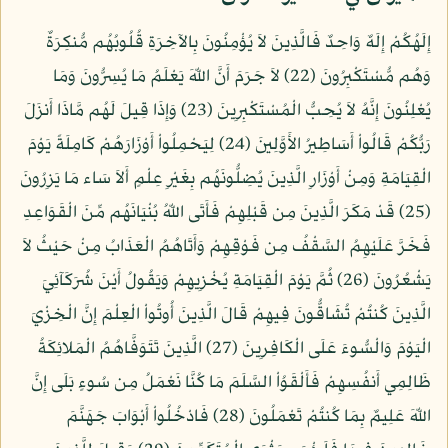
إِلَهُكُمْ إِلَهٌ وَاحِدٌ فَالَّذِينَ لاَ يُؤْمِنُونَ بِالآخِرَةِ قُلُوبُهُم مُّنكِرَةٌ
وَهُم مُّسْتَكْبِرُونَ (22) لاَ جَرَمَ أَنَّ اللّهَ يَعْلَمُ مَا يُسِرُّونَ وَمَا
يُعْلِنُونَ إِنَّهُ لاَ يُحِبُّ الْمُسْتَكْبِرِينَ (23) وَإِذَا قِيلَ لَهُم مَّاذَا أَنزَلَ
رَبُّكُمْ قَالُواْ أَسَاطِيرُ الأَوَّلِينَ (24) لِيَحْمِلُواْ أَوْزَارَهُمْ كَامِلَةً يَوْمَ
الْقِيَامَةِ وَمِنْ أَوْزَارِ الَّذِينَ يُضِلُّونَهُم بِغَيْرِ عِلْمٍ أَلاَ سَاء مَا يَزِرُونَ
(25) قَدْ مَكَرَ الَّذِينَ مِن قَبْلِهِمْ فَأَتَى اللّهُ بُنْيَانَهُم مِّنَ الْقَوَاعِدِ
فَخَرَّ عَلَيْهِمُ السَّقْفُ مِن فَوْقِهِمْ وَأَتَاهُمُ الْعَذَابُ مِنْ حَيْثُ لاَ
يَشْعُرُونَ (26) ثُمَّ يَوْمَ الْقِيَامَةِ يُخْزِيهِمْ وَيَقُولُ أَيْنَ شُرَكَآئِيَ
الَّذِينَ كُنتُمْ تُشَاقُّونَ فِيهِمْ قَالَ الَّذِينَ أُوتُواْ الْعِلْمَ إِنَّ الْخِزْيَ
الْيَوْمَ وَالْسُّوءَ عَلَى الْكَافِرِينَ (27) الَّذِينَ تَتَوَفَّاهُمُ الْمَلائِكَةُ
ظَالِمِي أَنفُسِهِمْ فَأَلْقَوُاْ السَّلَمَ مَا كُنَّا نَعْمَلُ مِن سُوءٍ بَلَى إِنَّ
اللّهَ عَلِيمٌ بِمَا كُنتُمْ تَعْمَلُونَ (28) فَادْخُلُواْ أَبْوَابَ جَهَنَّمَ