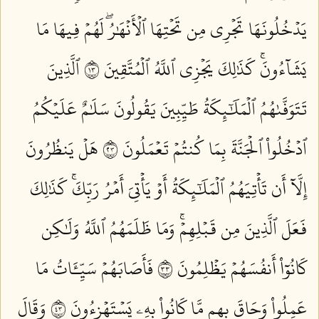
يَدۡخُلُونَهَا تَجۡرِي مِن تَحۡتِهَا ٱلۡأَنۡهَٰرُۖ لَهُمۡ فِيهَا مَا
يَشَآءُونَۚ كَذَٰلِكَ يَجۡزِي ٱللَّهُ ٱلۡمُتَّقِينَ ٣١
ٱلَّذِينَ
تَتَوَفَّىٰهُمُ ٱلۡمَلَٰٓئِكَةُ طَيِّبِينَ يَقُولُونَ سَلَٰمٌ عَلَيۡكُمُ
ٱدۡخُلُواْ ٱلۡجَنَّةَ بِمَا كُنتُمۡ تَعۡمَلُونَ ٣٢
هَلۡ يَنظُرُونَ
إِلَّآ أَن تَأۡتِيَهُمُ ٱلۡمَلَٰٓئِكَةُ أَوۡ يَأۡتِيَ أَمۡرُ رَبِّكَۚ كَذَٰلِكَ
فَعَلَ ٱلَّذِينَ مِن قَبۡلِهِمۡۚ وَمَا ظَلَمَهُمُ ٱللَّهُ وَلَٰكِن
كَانُوٓاْ أَنفُسَهُمۡ يَظۡلِمُونَ ٣٣
فَأَصَابَهُمۡ سَيِّـَٔاتُ مَا
عَمِلُواْ وَحَاقَ بِهِم مَّا كَانُواْ بِهِۦ يَسۡتَهۡزِءُونَ ٣٤
وَقَالَ