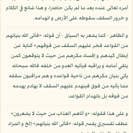
أمره تعالى عنده بعد ما لم يكن حاضرا، و هذا شائع في الكلام
و خرور السقف سقوطه على الأرض و انهدامه.
و الظاهر - كما يشعر به السياق - أن قوله: «فأتى الله بنيانهم
من القواعد فخر عليهم السقف من فوقهم» كناية عن
إبطال كيدهم و إفساد مكرهم من حيث لا يتوقعون كمن
يتقي أمامه و يراقبه فيأتيه العدو من خلفه فالله سبحانه
يأتي بنيان مكرهم من ناحية قواعده و هم مراقبون سقفه
مما يأتيه من فوق فينهدم عليهم السقف لا بهادم يهدمه
من فوقه بل بانهدام القواعد.
و على هذا فقوله: «و أتاهم العذاب من حيث لا يشعرون»
عطف تفسيري يفسر قوله: «فأتى الله بنيانهم» إلخ و المراد