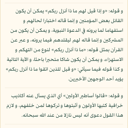
و قوله: «و إذا قيل لهم ما ذا أنزل ربكم» يمكن أن يكون
القائل بعض المؤمنين و إنما قاله اختبارا لحالهم و
استفهاما لما يرونه في الدعوة النبوية، و يمكن أن يكون من
المشركين و إنما قاله لهم ليقلدهم فيما يرونه، و عبر عن
القرآن بمثل قوله: «ما ذا أنزل ربكم» لنوع من التهكم و
الاستهزاء، و يمكن أن يكون شاكا متحيرا باحثا، و الآية التالية
و كذا قوله فيما سيأتي: «و قيل للذين اتقوا ما ذا أنزل ربكم»
يؤيد أحد الوجهين الأخيرين.
و قوله: «قالوا أساطير الأولين» أي الذي يسأل عنه أكاذيب
خرافية كتبها الأولون و أثبتوها و تركوها لمن خلفهم، و لازم
هذا القول دعوى أنه ليس نازلا من عند الله سبحانه.