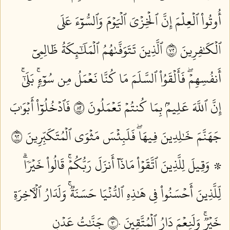
أُوتُواْ ٱلۡعِلۡمَ إِنَّ ٱلۡخِزۡيَ ٱلۡيَوۡمَ وَٱلسُّوٓءَ عَلَى
ٱلۡكَٰفِرِينَ ٢٧
ٱلَّذِينَ تَتَوَفَّىٰهُمُ ٱلۡمَلَٰٓئِكَةُ ظَالِمِيٓ
أَنفُسِهِمۡۖ فَأَلۡقَوُاْ ٱلسَّلَمَ مَا كُنَّا نَعۡمَلُ مِن سُوٓءِۭۚ بَلَىٰٓۚ
إِنَّ ٱللَّهَ عَلِيمُۢ بِمَا كُنتُمۡ تَعۡمَلُونَ ٢٨
فَٱدۡخُلُوٓاْ أَبۡوَٰبَ
جَهَنَّمَ خَٰلِدِينَ فِيهَاۖ فَلَبِئۡسَ مَثۡوَى ٱلۡمُتَكَبِّرِينَ ٢٩
۞ وَقِيلَ لِلَّذِينَ ٱتَّقَوۡاْ مَاذَآ أَنزَلَ رَبُّكُمۡۚ قَالُواْ خَيۡرٗاۗ
لِّلَّذِينَ أَحۡسَنُواْ فِي هَٰذِهِ ٱلدُّنۡيَا حَسَنَةٞۚ وَلَدَارُ ٱلۡأٓخِرَةِ
خَيۡرٞۚ وَلَنِعۡمَ دَارُ ٱلۡمُتَّقِينَ ٣٠
جَنَّٰتُ عَدۡنٖ