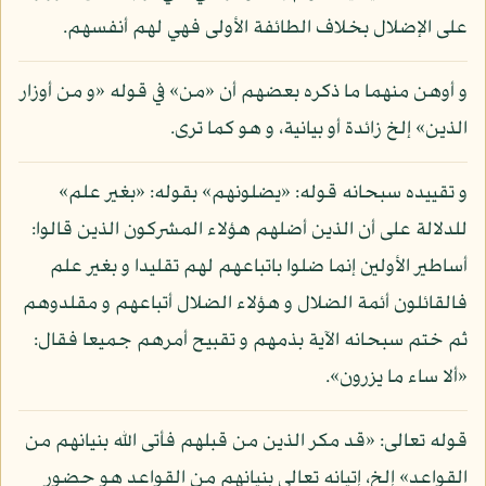
على الإضلال بخلاف الطائفة الأولى فهي لهم أنفسهم.
و أوهن منهما ما ذكره بعضهم أن «من» في قوله «و من أوزار
الذين» إلخ زائدة أو بيانية، و هو كما ترى.
و تقييده سبحانه قوله: «يضلونهم» بقوله: «بغير علم»
للدلالة على أن الذين أضلهم هؤلاء المشركون الذين قالوا:
أساطير الأولين إنما ضلوا باتباعهم لهم تقليدا و بغير علم
فالقائلون أئمة الضلال و هؤلاء الضلال أتباعهم و مقلدوهم
ثم ختم سبحانه الآية بذمهم و تقبيح أمرهم جميعا فقال:
«ألا ساء ما يزرون».
قوله تعالى: «قد مكر الذين من قبلهم فأتى الله بنيانهم من
القواعد» إلخ، إتيانه تعالى بنيانهم من القواعد هو حضور