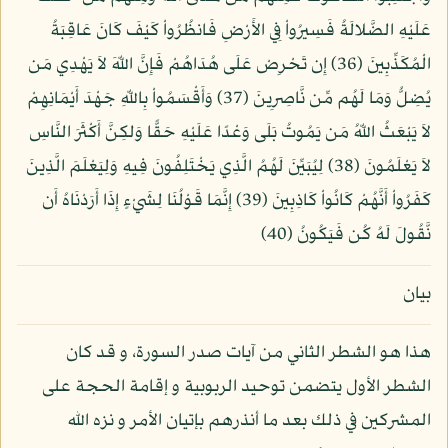
عَلَيْهِ الضَّلالَةُ فَسِيرُواْ فِي الأَرْضِ فَانظُرُواْ كَيْفَ كَانَ عَاقِبَةُ
الْمُكَذِّبِينَ (36) إِن تَحْرِصْ عَلَى هُدَاهُمْ فَإِنَّ اللّهَ لاَ يَهْدِي مَن
يُضِلُّ وَمَا لَهُم مِّن نَّاصِرِينَ (37) وَأَقْسَمُواْ بِاللّهِ جَهْدَ أَيْمَانِهِمْ
لاَ يَبْعَثُ اللّهُ مَن يَمُوتُ بَلَى وَعْدًا عَلَيْهِ حَقًّا وَلكِنَّ أَكْثَرَ النَّاسِ
لاَ يَعْلَمُونَ (38) لِيُبَيِّنَ لَهُمُ الَّذِي يَخْتَلِفُونَ فِيهِ وَلِيَعْلَمَ الَّذِينَ
كَفَرُواْ أَنَّهُمْ كَانُواْ كَاذِبِينَ (39) إِنَّمَا قَوْلُنَا لِشَيْءٍ إِذَا أَرَدْنَاهُ أَن
نَّقُولَ لَهُ كُن فَيَكُونُ (40)
بيان
هذا هو الشطر الثاني من آيات صدر السورة، و قد كان
الشطر الأول يتضمن توحيد الربوبية و إقامة الحجة على
المشركين في ذلك بعد ما أنذرهم بإتيان الأمر و نزه الله