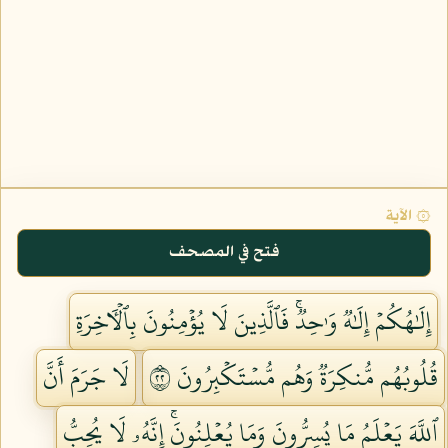
۞ الآية
فتح في المصحف
إِلَٰهُكُمۡ إِلَٰهٞ وَٰحِدٞۚ فَٱلَّذِينَ لَا يُؤۡمِنُونَ بِٱلۡأٓخِرَةِ
قُلُوبُهُم مُّنكِرَةٞ وَهُم مُّسۡتَكۡبِرُونَ ٢٢
لَا جَرَمَ أَنَّ
ٱللَّهَ يَعۡلَمُ مَا يُسِرُّونَ وَمَا يُعۡلِنُونَۚ إِنَّهُۥ لَا يُحِبُّ