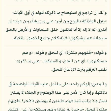
و لك أن تراجع في استيضاح ما ذكرناه قوله في أول الآيات:
«ينزل الملائكة بالروح من أمره على من يشاء من عباده أن
أنذروا أنه لا إله إلا أنا فاتقون خلق السماوات و الأرض بالحق
سبحانه عما يشركون» فإنه كلام جامع للأصول الثلاثة.
و قوله: «قلوبهم منكرة» أي للحق و قوله: «و هم
مستكبرون» أي عن الحق، و الاستكبار - على ما ذكروه -
طلب الترفع بترك الإذعان للحق.
و المعنى: إلهكم واحد على ما تدل عليه الآيات الواضحة في
دلالتها، و إذا كان الأمر على هذا الوضوح و الجلاء لا يستتر
بستر و لا يرتاب فيه فهم فالذين لا يؤمنون بالآخرة قلوبهم
منكرة للحق جاحدة له عنادا و هم مستكبرون عن الانقياد