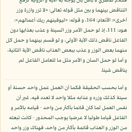
فكلام ظاهري لا بأس بأن يوجه به الآية و الرواية لرفع
التناقض بينهما و بين مثل قوله تعالى: «لا تزر وازرة وزر
أخرى»: الأنعام: 164، و قوله: «ليوفينهم ربك أعمالهم»:
هود: 111، إذ لو حمل الآمر وزر السيئة و عذب بعذابها دون
الفاعل ناقض ذلك الآية الأولى، و لو قسم بينهما و حمل كل
منهما بعض الوزر و عذب ببعض العذاب ناقض الآية الثانية،
و أما لو حمل السان و الآمر مثل ما للعامل الفاعل لم
يناقض شيئا.
و أما بحسب الحقيقة فكما أن العمل عمل واحد حسنة أو
سيئة كذلك وزره و عذابه مثلا واحد لا تعدد فيه، غير أن
نفس العمل لما كان قائما بأكثر من واحد - قيامه بالآمر و
الفاعل قياما طوليا لا عرضيا يوجب المحذور - كانت تبعته
من الوزر و العذاب قائمة بأكثر من واحد، فهناك وزر واحد