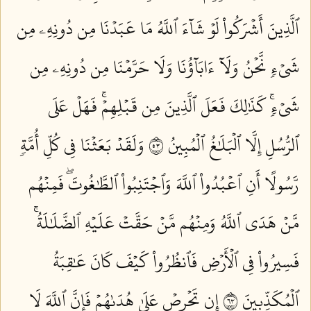
ٱلَّذِينَ أَشۡرَكُواْ لَوۡ شَآءَ ٱللَّهُ مَا عَبَدۡنَا مِن دُونِهِۦ مِن
شَيۡءٖ نَّحۡنُ وَلَآ ءَابَآؤُنَا وَلَا حَرَّمۡنَا مِن دُونِهِۦ مِن
شَيۡءٖۚ كَذَٰلِكَ فَعَلَ ٱلَّذِينَ مِن قَبۡلِهِمۡۚ فَهَلۡ عَلَى
ٱلرُّسُلِ إِلَّا ٱلۡبَلَٰغُ ٱلۡمُبِينُ ٣٥
وَلَقَدۡ بَعَثۡنَا فِي كُلِّ أُمَّةٖ
رَّسُولًا أَنِ ٱعۡبُدُواْ ٱللَّهَ وَٱجۡتَنِبُواْ ٱلطَّٰغُوتَۖ فَمِنۡهُم
مَّنۡ هَدَى ٱللَّهُ وَمِنۡهُم مَّنۡ حَقَّتۡ عَلَيۡهِ ٱلضَّلَٰلَةُۚ
فَسِيرُواْ فِي ٱلۡأَرۡضِ فَٱنظُرُواْ كَيۡفَ كَانَ عَٰقِبَةُ
ٱلۡمُكَذِّبِينَ ٣٦
إِن تَحۡرِصۡ عَلَىٰ هُدَىٰهُمۡ فَإِنَّ ٱللَّهَ لَا