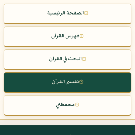
۞
الصفحة الرئيسية
۞
فهرس القرآن
۞
البحث في القرآن
۞
تفسير القرآن
۞
محفظتي