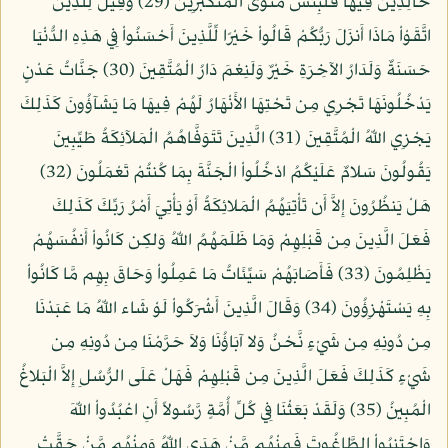
خَالِدِينَ فِيهَا فَلَبِئْسَ مَثْوَى الْمُتَكَبِّرِينَ (29) وَقِيلَ لِلَّذِينَ
اتَّقَوْاْ مَاذَا أَنزَلَ رَبُّكُمْ قَالُواْ خَيْرًا لِّلَّذِينَ أَحْسَنُواْ فِي هَذِهِ الدُّنْيَا
حَسَنَةٌ وَلَدَارُ الآخِرَةِ خَيْرٌ وَلَنِعْمَ دَارُ الْمُتَّقِينَ (30) جَنَّاتُ عَدْنٍ
يَدْخُلُونَهَا تَجْرِي مِن تَحْتِهَا الأَنْهَارُ لَهُمْ فِيهَا مَا يَشَآؤُونَ كَذَلِكَ
يَجْزِي اللّهُ الْمُتَّقِينَ (31) الَّذِينَ تَتَوَفَّاهُمُ الْمَلآئِكَةُ طَيِّبِينَ
يَقُولُونَ سَلامٌ عَلَيْكُمُ ادْخُلُواْ الْجَنَّةَ بِمَا كُنتُمْ تَعْمَلُونَ (32)
هَلْ يَنظُرُونَ إِلاَّ أَن تَأْتِيَهُمُ الْمَلائِكَةُ أَوْ يَأْتِيَ أَمْرُ رَبِّكَ كَذَلِكَ
فَعَلَ الَّذِينَ مِن قَبْلِهِمْ وَمَا ظَلَمَهُمُ اللّهُ وَلكِن كَانُواْ أَنفُسَهُمْ
يَظْلِمُونَ (33) فَأَصَابَهُمْ سَيِّئَاتُ مَا عَمِلُواْ وَحَاقَ بِهِم مَّا كَانُواْ
بِهِ يَسْتَهْزِؤُونَ (34) وَقَالَ الَّذِينَ أَشْرَكُواْ لَوْ شَاء اللّهُ مَا عَبَدْنَا
مِن دُونِهِ مِن شَيْءٍ نَّحْنُ وَلا آبَاؤُنَا وَلاَ حَرَّمْنَا مِن دُونِهِ مِن
شَيْءٍ كَذَلِكَ فَعَلَ الَّذِينَ مِن قَبْلِهِمْ فَهَلْ عَلَى الرُّسُلِ إِلاَّ الْبَلاغُ
الْمُبِينُ (35) وَلَقَدْ بَعَثْنَا فِي كُلِّ أُمَّةٍ رَّسُولاً أَنِ اعْبُدُواْ اللّهَ
وَاجْتَنِبُواْ الطَّاغُوتَ فَمِنْهُم مَّنْ هَدَى اللّهُ وَمِنْهُم مَّنْ حَقَّتْ