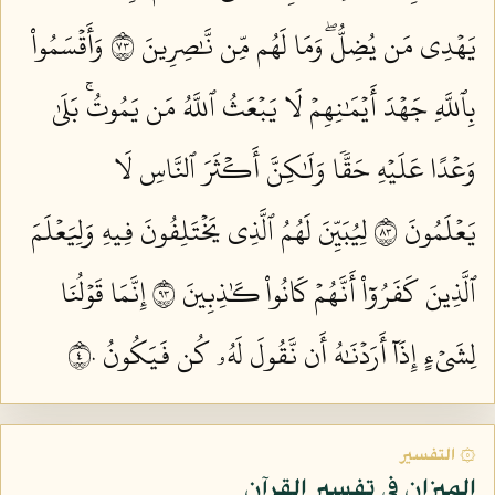
يَهۡدِي مَن يُضِلُّۖ وَمَا لَهُم مِّن نَّٰصِرِينَ ٣٧
وَأَقۡسَمُواْ
بِٱللَّهِ جَهۡدَ أَيۡمَٰنِهِمۡ لَا يَبۡعَثُ ٱللَّهُ مَن يَمُوتُۚ بَلَىٰ
وَعۡدًا عَلَيۡهِ حَقّٗا وَلَٰكِنَّ أَكۡثَرَ ٱلنَّاسِ لَا
يَعۡلَمُونَ ٣٨
لِيُبَيِّنَ لَهُمُ ٱلَّذِي يَخۡتَلِفُونَ فِيهِ وَلِيَعۡلَمَ
ٱلَّذِينَ كَفَرُوٓاْ أَنَّهُمۡ كَانُواْ كَٰذِبِينَ ٣٩
إِنَّمَا قَوۡلُنَا
لِشَيۡءٍ إِذَآ أَرَدۡنَٰهُ أَن نَّقُولَ لَهُۥ كُن فَيَكُونُ ٤٠
۞ التفسير
الميزان في تفسير القرآن