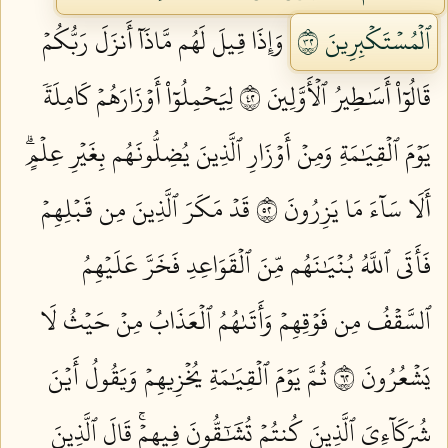
ٱلۡمُسۡتَكۡبِرِينَ ٢٣
وَإِذَا قِيلَ لَهُم مَّاذَآ أَنزَلَ رَبُّكُمۡ
قَالُوٓاْ أَسَٰطِيرُ ٱلۡأَوَّلِينَ ٢٤
لِيَحۡمِلُوٓاْ أَوۡزَارَهُمۡ كَامِلَةٗ
يَوۡمَ ٱلۡقِيَٰمَةِ وَمِنۡ أَوۡزَارِ ٱلَّذِينَ يُضِلُّونَهُم بِغَيۡرِ عِلۡمٍۗ
أَلَا سَآءَ مَا يَزِرُونَ ٢٥
قَدۡ مَكَرَ ٱلَّذِينَ مِن قَبۡلِهِمۡ
فَأَتَى ٱللَّهُ بُنۡيَٰنَهُم مِّنَ ٱلۡقَوَاعِدِ فَخَرَّ عَلَيۡهِمُ
ٱلسَّقۡفُ مِن فَوۡقِهِمۡ وَأَتَىٰهُمُ ٱلۡعَذَابُ مِنۡ حَيۡثُ لَا
يَشۡعُرُونَ ٢٦
ثُمَّ يَوۡمَ ٱلۡقِيَٰمَةِ يُخۡزِيهِمۡ وَيَقُولُ أَيۡنَ
شُرَكَآءِيَ ٱلَّذِينَ كُنتُمۡ تُشَٰٓقُّونَ فِيهِمۡۚ قَالَ ٱلَّذِينَ