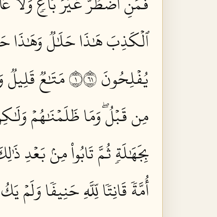
فَمَنِ ٱضۡطُرَّ غَيۡرَ بَاغٖ وَلَا عَادٖ ف
ٱلۡكَذِبَ هَٰذَا حَلَٰلٞ وَهَٰذَا حَرَامٞ
يُفۡلِحُونَ ١١٦
مَتَٰعٞ قَلِيلٞ وَل
مِن قَبۡلُۖ وَمَا ظَلَمۡنَٰهُمۡ وَلَٰكِن 
بِجَهَٰلَةٖ ثُمَّ تَابُواْ مِنۢ بَعۡدِ ذَٰلِ
أُمَّةٗ قَانِتٗا لِّلَّهِ حَنِيفٗا وَلَمۡ يَكُ