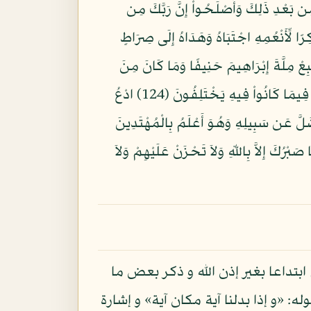
ِجَهَالَةٍ ثُمَّ تَابُواْ مِن بَعْدِ ذَلِكَ وَأَصْلَحُواْ إِنَّ رَبَّكَ مِن
حِيمٌ (119) إِنَّ إِبْرَاهِيمَ كَانَ أُمَّةً قَانِتًا لِلّهِ حَنِيفًا وَلَمْ يَكُ مِنَ الْمُشْرِكِينَ (120) شَاكِرًا لِّأَنْعُمِهِ اجْتَبَاهُ وَهَدَاهُ إِلَى صِرَاطٍ
ِرَةِ لَمِنَ الصَّالِحِينَ (122) ثُمَّ أَوْحَيْنَا إِلَيْكَ أَنِ اتَّبِعْ مِلَّةَ إِبْرَاهِيمَ حَنِيفًا وَمَا كَانَ مِنَ
الْمُشْرِكِينَ (123) إِنَّمَا جُعِلَ السَّبْتُ عَلَى الَّذِينَ اخْتَلَفُواْ فِيهِ وَإِنَّ رَبَّكَ لَيَحْكُمُ بَيْنَهُمْ يَوْمَ الْقِيَامَةِ فِيمَا كَانُواْ فِيهِ يَخْتَلِفُونَ (124) ادْعُ
لَّ عَن سَبِيلِهِ وَهُوَ أَعْلَمُ بِالْمُهْتَدِينَ
ِ مَا عُوقِبْتُم بِهِ وَلَئِن صَبَرْتُمْ لَهُوَ خَيْرٌ لِّلصَّابِرينَ (126) وَاصْبِرْ وَمَا صَبْرُكَ إِلاَّ بِاللّهِ وَلاَ تَحْزَنْ عَلَيْهِمْ وَلاَ
بتداعا بغير إذن الله و ذكر بعض ما
«و إذا بدلنا آية مكان آية» و إشارة