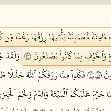
ءَامِنَةٗ مُّطۡمَئِنَّةٗ يَأۡتِيهَا رِزۡقُهَا رَغَدٗا مِّن ك
ِ وَٱلۡخَوۡفِ بِمَا كَانُواْ يَصۡنَعُونَ ١١٢
وَلَقَدۡ جَ
 ١١٣
فَكُلُواْ مِمَّا رَزَقَكُمُ ٱللَّهُ حَلَٰلٗا طَ
َمَا حَرَّمَ عَلَيۡكُمُ ٱلۡمَيۡتَةَ وَٱلدَّمَ وَلَحۡمَ ٱلۡخِنزِيرِ 