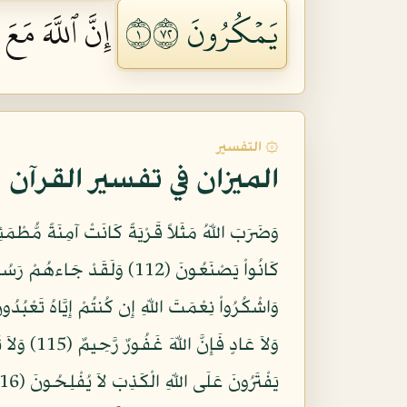
يَمۡكُرُونَ ١٢٧
إِنَّ ٱللَّهَ مَعَ 
۞ التفسير
الميزان في تفسير القرآن
وَضَرَبَ اللّهُ مَثَلاً قَرْيَةً كَانَتْ آمِنَةً مُّطْمَئِ
وَلاَ عَادٍ