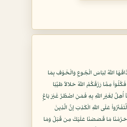
أَذَاقَهَا اللّهُ لِبَاسَ الْجُوعِ وَالْخَوْفِ بِمَا
اْ يَصْنَعُونَ (112) وَلَقَدْ جَاءهُمْ رَسُولٌ مِّنْهُمْ فَكَذَّبُوهُ فَأَخَذَهُمُ الْعَذَابُ وَهُمْ ظَالِمُونَ (113) فَكُلُواْ مِمَّا رَزَقَكُمُ اللّهُ حَلالاً طَيِّبًا
مَ وَلَحْمَ الْخَنزِيرِ وَمَآ أُهِلَّ لِغَيْرِ اللّهِ بِهِ فَمَنِ اضْطُرَّ غَيْرَ بَاغٍ
َا حَرَامٌ لِّتَفْتَرُواْ عَلَى اللّهِ الْكَذِبَ إِنَّ الَّذِينَ
 قَلِيلٌ وَلَهُمْ عَذَابٌ أَلِيمٌ (117) وَعَلَى الَّذِينَ هَادُواْ حَرَّمْنَا مَا قَصَصْنَا عَلَيْكَ مِن قَبْلُ وَمَا