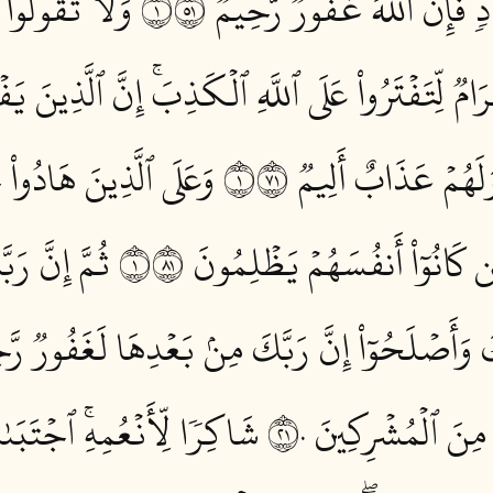
َإِنَّ ٱللَّهَ غَفُورٞ رَّحِيمٞ ١١٥
وَلَا تَقُولُواْ
 لِّتَفۡتَرُواْ عَلَى ٱللَّهِ ٱلۡكَذِبَۚ إِنَّ ٱلَّذِينَ يَ
َهُمۡ عَذَابٌ أَلِيمٞ ١١٧
وَعَلَى ٱلَّذِينَ هَادُوا
كَانُوٓاْ أَنفُسَهُمۡ يَظۡلِمُونَ ١١٨
ثُمَّ إِنَّ رَب
كَ وَأَصۡلَحُوٓاْ إِنَّ رَبَّكَ مِنۢ بَعۡدِهَا لَغَفُورٞ رَّحِي
 مِنَ ٱلۡمُشۡرِكِينَ ١٢٠
شَاكِرٗا لِّأَنۡعُمِهِۚ ٱجۡتَبَىٰ