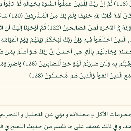
ظَلَمْنَاهُمْ وَلَكِن كَانُواْ أَنفُسَهُمْ يَظْلِمُونَ (118) ثُمَّ إِنَّ رَبَّكَ لِلَّذِينَ عَمِلُواْ السُّوءَ ب
بَعْدِهَا لَغَفُورٌ رَّ
مُّسْتَقِيمٍ (121) وَآتَيْنَاهُ فِي الْدُّنْيَا حَسَنَةً وَإِنَّهُ فِي الآخ
َسَنَةِ وَجَادِلْهُم بِالَّتِي هِيَ أَحْسَنُ إِنَّ رَبَّكَ هُوَ أَعْلَمُ بِمَن ضَ
(125) وَإِنْ عَاقَبْتُمْ فَعَاقِبُواْ بِمِثْل
محرمات الأكل و محللاته و نهي عن التحليل و التحريم ا
، و في ذلك عطف على ما تقدم من حديث النسخ في قوله: 