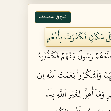
فتح في المصحف
ُلِّ مَكَانٖ فَكَفَرَتۡ بِأَنۡعُمِ
آءَهُمۡ رَسُولٞ مِّنۡهُمۡ فَكَذَّبُوهُ
يِّبٗا وَٱشۡكُرُواْ نِعۡمَتَ ٱللَّهِ إِن
وَمَآ أُهِلَّ لِغَيۡرِ ٱللَّهِ بِهِۦۖ