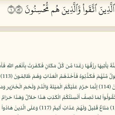
ٱلَّذِينَ ٱتَّقَواْ وَّٱلَّذِينَ هُم مُّحۡسِنُونَ ١٢٨
نَّةً يَأْتِيهَا رِزْقُهَا رَغَدًا مِّن كُلِّ مَكَانٍ فَكَفَرَتْ بِأَنْعُمِ اللّهِ فَ
كَانُو
وَاشْكُرُواْ نِعْمَتَ اللّهِ إِن كُنتُمْ إِيَّاهُ تَعْبُدُونَ (114) إِنَّمَا حَرَّمَ عَلَيْكُمُ الْمَيْتَةَ وَالْدَّ
 فَإِنَّ اللّهَ غَفُورٌ رَّحِيمٌ (115) وَلاَ تَقُولُواْ لِمَا تَصِفُ أَلْسِنَتُكُمُ الْكَذِبَ هَذَا حَلاَلٌ وَهَذ
يَفْتَرُونَ عَلَى اللّهِ الْكَذِبَ لاَ يُفْلِحُونَ (116) مَتَاعٌ