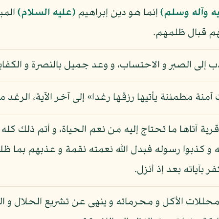
يه وآله وسلم)
إنما هو دين إبراهيم
(عليه السلام)
المبن
هم قبال ظلمهم.
دب إلى الصبر و الاحتساب، و وعد جميل بالنصرة و الكفاية
 آمنة مطمئنة يأتيها رزقها رغدا» إلى آخر الآية، الرغد
ة آتاها ما تحتاج إليه من نعم الحياة، و أتم ذلك كله 
و كذبوا رسوله فبدل الله نعمته نقمة و عذبهم بما ظلم
 بآياته بعد إذ أنزل.
حللات الأكل و محرماته و ينهى عن تشريع الحلال و الح