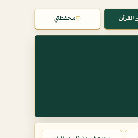
 القرآن
۞
محفظتي