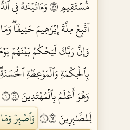
مُّسۡتَقِيمٖ ١٢١
وَءَاتَيۡنَٰهُ فِي ٱلدُّ
ٱتَّبِعۡ مِلَّةَ إِبۡرَٰهِيمَ حَنِيفٗاۖ وَمَ
وَإِنَّ رَبَّكَ لَيَحۡكُمُ بَيۡنَهُمۡ يَوۡمَ
بِٱلۡحِكۡمَةِ وَٱلۡمَوۡعِظَةِ ٱلۡحَسَنَة
وَهُوَ أَعۡلَمُ بِٱلۡمُهۡتَدِينَ ١٢٥
لِّلصَّٰبِرِينَ ١٢٦
وَٱصۡبِرۡ وَمَا ص