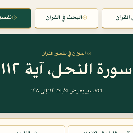
القرآن
۞
البحث في القرآن
۞
تفسير
۞ الميزان في تفسير القرآن
سورة النحل، آية ١١٢
التفسير يعرض الآيات ١١٢ إلى ١٢٨