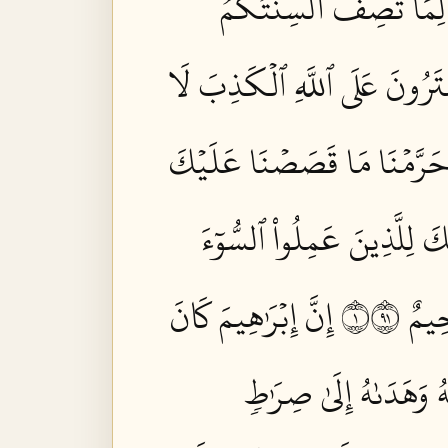
 لِمَا تَصِفُ أَلۡسِنَتُكُمُ
فۡتَرُونَ عَلَى ٱللَّهِ ٱلۡكَذِبَ لَا
ْ حَرَّمۡنَا مَا قَصَصۡنَا عَلَيۡكَ
َّكَ لِلَّذِينَ عَمِلُواْ ٱلسُّوٓءَ
مٌ ١١٩
إِنَّ إِبۡرَٰهِيمَ كَانَ
هُ وَهَدَىٰهُ إِلَىٰ صِرَٰطٖ