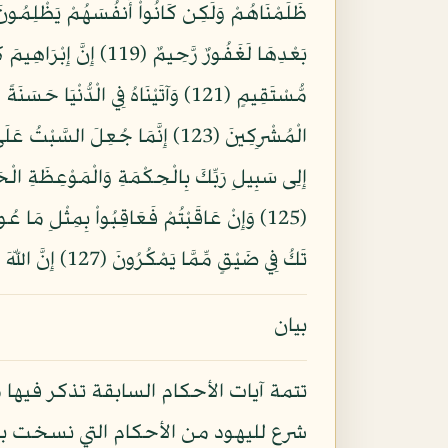
إِلِى سَبِيلِ رَبِّكَ بِالْحِكْمَةِ وَالْمَوْعِظَةِ الْح
تَكُ فِي ضَيْقٍ مِّمَّا يَمْكُرُونَ (127) إِنَّ اللّهَ مَعَ الَّذِينَ اتَّقَواْ وَّالَّذِينَ هُم مُّحْسِنُونَ (128)
بيان
تتمة آيات الأحكام السابقة تذكر فيها 
شرع لليهود من الأحكام التي نسخت بعد