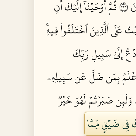
١٢٢
ثُمَّ أَوۡحَيۡنَآ إِلَيۡكَ أَنِ
ۡتُ عَلَى ٱلَّذِينَ ٱخۡتَلَفُواْ فِيهِۚ
ۡعُ إِلَىٰ سَبِيلِ رَبِّكَ
َ أَعۡلَمُ بِمَن ضَلَّ عَن سَبِيلِهِۦ
ۖ وَلَئِن صَبَرۡتُمۡ لَهُوَ خَيۡرٞ
كُ فِي ضَيۡقٖ مِّمَّا