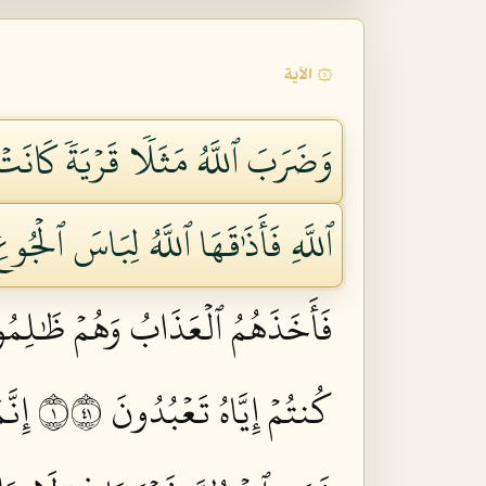
۞ الآية
وَضَرَبَ ٱللَّهُ مَثَلٗا قَرۡيَةٗ كَانَتۡ 
ٱللَّهِ فَأَذَٰقَهَا ٱللَّهُ لِبَاسَ ٱلۡجُوع
فَأَخَذَهُمُ ٱلۡعَذَابُ وَهُمۡ ظَٰلِمُونَ
كُنتُمۡ إِيَّاهُ تَعۡبُدُونَ ١١٤
إِنّ