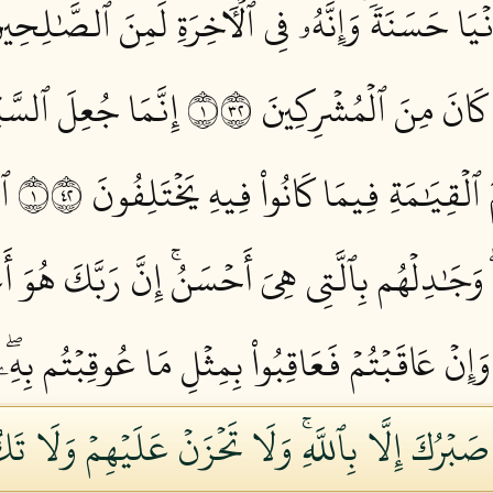
نۡيَا حَسَنَةٗۖ وَإِنَّهُۥ فِي ٱلۡأٓخِرَةِ لَمِنَ ٱلصَّٰلِحِينَ 
ا كَانَ مِنَ ٱلۡمُشۡرِكِينَ ١٢٣
إِنَّمَا جُعِلَ ٱلسَّب
 ٱلۡقِيَٰمَةِ فِيمَا كَانُواْ فِيهِ يَخۡتَلِفُونَ ١٢٤
ٱد
ِۖ وَجَٰدِلۡهُم بِٱلَّتِي هِيَ أَحۡسَنُۚ إِنَّ رَبَّكَ هُو
وَإِنۡ عَاقَبۡتُمۡ فَعَاقِبُواْ بِمِثۡلِ مَا عُوقِبۡتُم بِهِۦ
َبۡرُكَ إِلَّا بِٱللَّهِۚ وَلَا تَحۡزَنۡ عَلَيۡهِمۡ وَلَا تَ