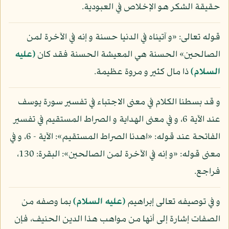
حقيقة الشكر هو الإخلاص في العبودية.
قوله تعالى: «و آتيناه في الدنيا حسنة و إنه في الآخرة لمن
الصالحين» الحسنة هي المعيشة الحسنة فقد كان
(عليه
السلام)
ذا مال كثير و مروة عظيمة.
و قد بسطنا الكلام في معنى الاجتباء في تفسير سورة يوسف
عند الآية 6، و في معنى الهداية و الصراط المستقيم في تفسير
الفاتحة عند قوله: «اهدنا الصراط المستقيم»: الآية - 6، و في
معنى قوله: «و إنه في الآخرة لمن الصالحين»: البقرة: 130،
فراجع.
و في توصيفه تعالى إبراهيم
(عليه السلام)
بما وصفه من
الصفات إشارة إلى أنها من مواهب هذا الدين الحنيف، فإن