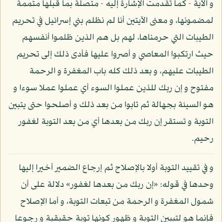
و الآية - كما تقدمت الإشارة إليه - متصلة بما قبلها متممة
لمضمونها، و معنى الآيتين أنا لم نظلم بني إسرائيل في تحريم
الطيبات التي حرمناها، لهم بل هم الذين ظلموا أنفسهم
حيث ارتكبوا المعاصي و أصروا عليها فأدى ذلك إلى تحريم
الطيبات عليهم، و بعد ذلك كله باب المغفرة و الرحمة
مفتوح و إن ربك للذين عملوا السوء أي عملوا عملا سوءا و
هو السيئة بجهالة ثم تابوا من بعد ذلك و أصلحوا حتى يتبين
التوبة و تستقر إن ربك من بعدها أي من بعد التوبة لغفور
رحيم.
و في تقييد التوبة أولا بالإصلاح ثم إرجاع الضمير أخيرا إليها
وحدها في قوله: «إن ربك من بعدها لغفور» دلالة على أن
شمول المغفرة و الرحمة من تبعات التوبة، و أما الإصلاح
فإنما هو لتبيين التوبة و ظهور كونها توبة حقيقية و رجوعا