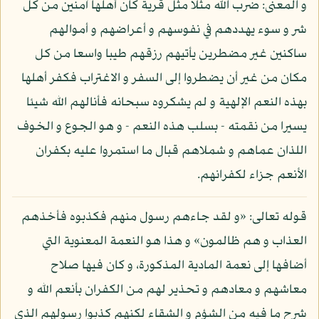
و المعنى: ضرب الله مثلا مثل قرية كان أهلها آمنين من كل
شر و سوء يهددهم في نفوسهم و أعراضهم و أموالهم
ساكنين غير مضطرين يأتيهم رزقهم طيبا واسعا من كل
مكان من غير أن يضطروا إلى السفر و الاغتراب فكفر أهلها
بهذه النعم الإلهية و لم يشكروه سبحانه فأنالهم الله شيئا
يسيرا من نقمته - بسلب هذه النعم - و هو الجوع و الخوف
اللذان عماهم و شملاهم قبال ما استمروا عليه بكفران
الأنعم جزاء لكفرانهم.
قوله تعالى: «و لقد جاءهم رسول منهم فكذبوه فأخذهم
العذاب و هم ظالمون» و هذا هو النعمة المعنوية التي
أضافها إلى نعمة المادية المذكورة، و كان فيها صلاح
معاشهم و معادهم و تحذير لهم من الكفران بأنعم الله و
شرح ما فيه من الشؤم و الشقاء لكنهم كذبوا رسولهم الذي