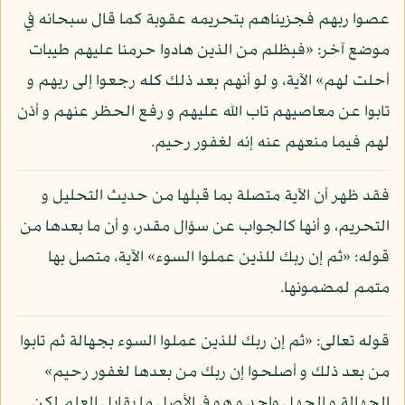
عصوا ربهم فجزيناهم بتحريمه عقوبة كما قال سبحانه في
موضع آخر: «فبظلم من الذين هادوا حرمنا عليهم طيبات
أحلت لهم» الآية، و لو أنهم بعد ذلك كله رجعوا إلى ربهم و
تابوا عن معاصيهم تاب الله عليهم و رفع الحظر عنهم و أذن
لهم فيما منعهم عنه إنه لغفور رحيم.
فقد ظهر أن الآية متصلة بما قبلها من حديث التحليل و
التحريم، و أنها كالجواب عن سؤال مقدر، و أن ما بعدها من
قوله: «ثم إن ربك للذين عملوا السوء» الآية، متصل بها
متمم لمضمونها.
قوله تعالى: «ثم إن ربك للذين عملوا السوء بجهالة ثم تابوا
من بعد ذلك و أصلحوا إن ربك من بعدها لغفور رحيم»
الجهالة و الجهل واحد و هو في الأصل ما يقابل العلم لكن