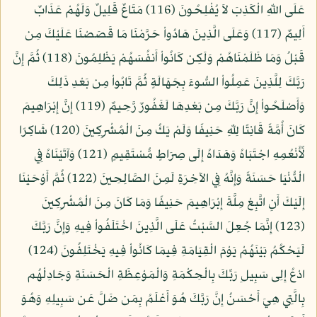
عَلَى اللّهِ الْكَذِبَ لاَ يُفْلِحُونَ (116) مَتَاعٌ قَلِيلٌ وَلَهُمْ عَذَابٌ
أَلِيمٌ (117) وَعَلَى الَّذِينَ هَادُواْ حَرَّمْنَا مَا قَصَصْنَا عَلَيْكَ مِن
قَبْلُ وَمَا ظَلَمْنَاهُمْ وَلَكِن كَانُواْ أَنفُسَهُمْ يَظْلِمُونَ (118) ثُمَّ إِنَّ
رَبَّكَ لِلَّذِينَ عَمِلُواْ السُّوءَ بِجَهَالَةٍ ثُمَّ تَابُواْ مِن بَعْدِ ذَلِكَ
وَأَصْلَحُواْ إِنَّ رَبَّكَ مِن بَعْدِهَا لَغَفُورٌ رَّحِيمٌ (119) إِنَّ إِبْرَاهِيمَ
كَانَ أُمَّةً قَانِتًا لِلّهِ حَنِيفًا وَلَمْ يَكُ مِنَ الْمُشْرِكِينَ (120) شَاكِرًا
لِّأَنْعُمِهِ اجْتَبَاهُ وَهَدَاهُ إِلَى صِرَاطٍ مُّسْتَقِيمٍ (121) وَآتَيْنَاهُ فِي
الْدُّنْيَا حَسَنَةً وَإِنَّهُ فِي الآخِرَةِ لَمِنَ الصَّالِحِينَ (122) ثُمَّ أَوْحَيْنَا
إِلَيْكَ أَنِ اتَّبِعْ مِلَّةَ إِبْرَاهِيمَ حَنِيفًا وَمَا كَانَ مِنَ الْمُشْرِكِينَ
(123) إِنَّمَا جُعِلَ السَّبْتُ عَلَى الَّذِينَ اخْتَلَفُواْ فِيهِ وَإِنَّ رَبَّكَ
لَيَحْكُمُ بَيْنَهُمْ يَوْمَ الْقِيَامَةِ فِيمَا كَانُواْ فِيهِ يَخْتَلِفُونَ (124)
ادْعُ إِلِى سَبِيلِ رَبِّكَ بِالْحِكْمَةِ وَالْمَوْعِظَةِ الْحَسَنَةِ وَجَادِلْهُم
بِالَّتِي هِيَ أَحْسَنُ إِنَّ رَبَّكَ هُوَ أَعْلَمُ بِمَن ضَلَّ عَن سَبِيلِهِ وَهُوَ