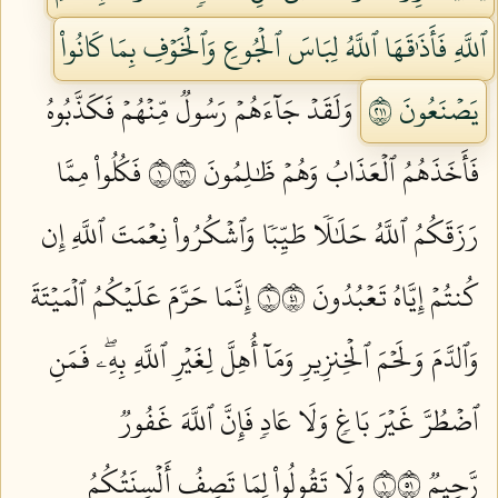
ٱللَّهِ فَأَذَٰقَهَا ٱللَّهُ لِبَاسَ ٱلۡجُوعِ وَٱلۡخَوۡفِ بِمَا كَانُواْ
يَصۡنَعُونَ ١١٢
وَلَقَدۡ جَآءَهُمۡ رَسُولٞ مِّنۡهُمۡ فَكَذَّبُوهُ
فَأَخَذَهُمُ ٱلۡعَذَابُ وَهُمۡ ظَٰلِمُونَ ١١٣
فَكُلُواْ مِمَّا
رَزَقَكُمُ ٱللَّهُ حَلَٰلٗا طَيِّبٗا وَٱشۡكُرُواْ نِعۡمَتَ ٱللَّهِ إِن
كُنتُمۡ إِيَّاهُ تَعۡبُدُونَ ١١٤
إِنَّمَا حَرَّمَ عَلَيۡكُمُ ٱلۡمَيۡتَةَ
وَٱلدَّمَ وَلَحۡمَ ٱلۡخِنزِيرِ وَمَآ أُهِلَّ لِغَيۡرِ ٱللَّهِ بِهِۦۖ فَمَنِ
ٱضۡطُرَّ غَيۡرَ بَاغٖ وَلَا عَادٖ فَإِنَّ ٱللَّهَ غَفُورٞ
رَّحِيمٞ ١١٥
وَلَا تَقُولُواْ لِمَا تَصِفُ أَلۡسِنَتُكُمُ