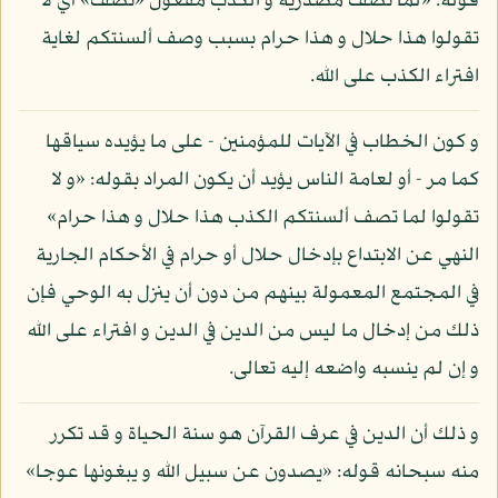
قوله: «لما تصف مصدرية و الكذب مفعول «تصف» أي لا
تقولوا هذا حلال و هذا حرام بسبب وصف ألسنتكم لغاية
افتراء الكذب على الله.
و كون الخطاب في الآيات للمؤمنين - على ما يؤيده سياقها
كما مر - أو لعامة الناس يؤيد أن يكون المراد بقوله: «و لا
تقولوا لما تصف ألسنتكم الكذب هذا حلال و هذا حرام»
النهي عن الابتداع بإدخال حلال أو حرام في الأحكام الجارية
في المجتمع المعمولة بينهم من دون أن ينزل به الوحي فإن
ذلك من إدخال ما ليس من الدين في الدين و افتراء على الله
و إن لم ينسبه واضعه إليه تعالى.
و ذلك أن الدين في عرف القرآن هو سنة الحياة و قد تكرر
منه سبحانه قوله: «يصدون عن سبيل الله و يبغونها عوجا»