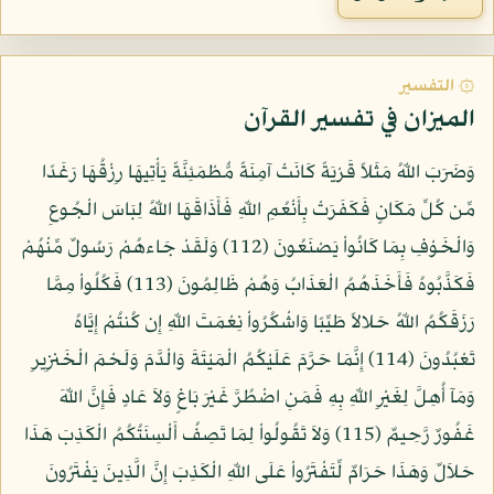
۞ التفسير
الميزان في تفسير القرآن
وَضَرَبَ اللّهُ مَثَلاً قَرْيَةً كَانَتْ آمِنَةً مُّطْمَئِنَّةً يَأْتِيهَا رِزْقُهَا رَغَدًا
مِّن كُلِّ مَكَانٍ فَكَفَرَتْ بِأَنْعُمِ اللّهِ فَأَذَاقَهَا اللّهُ لِبَاسَ الْجُوعِ
وَالْخَوْفِ بِمَا كَانُواْ يَصْنَعُونَ (112) وَلَقَدْ جَاءهُمْ رَسُولٌ مِّنْهُمْ
فَكَذَّبُوهُ فَأَخَذَهُمُ الْعَذَابُ وَهُمْ ظَالِمُونَ (113) فَكُلُواْ مِمَّا
رَزَقَكُمُ اللّهُ حَلالاً طَيِّبًا وَاشْكُرُواْ نِعْمَتَ اللّهِ إِن كُنتُمْ إِيَّاهُ
تَعْبُدُونَ (114) إِنَّمَا حَرَّمَ عَلَيْكُمُ الْمَيْتَةَ وَالْدَّمَ وَلَحْمَ الْخَنزِيرِ
وَمَآ أُهِلَّ لِغَيْرِ اللّهِ بِهِ فَمَنِ اضْطُرَّ غَيْرَ بَاغٍ وَلاَ عَادٍ فَإِنَّ اللّهَ
غَفُورٌ رَّحِيمٌ (115) وَلاَ تَقُولُواْ لِمَا تَصِفُ أَلْسِنَتُكُمُ الْكَذِبَ هَذَا
حَلاَلٌ وَهَذَا حَرَامٌ لِّتَفْتَرُواْ عَلَى اللّهِ الْكَذِبَ إِنَّ الَّذِينَ يَفْتَرُونَ