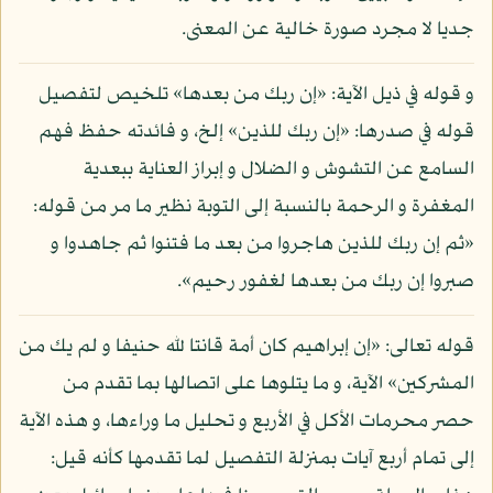
جديا لا مجرد صورة خالية عن المعنى.
و قوله في ذيل الآية: «إن ربك من بعدها» تلخيص لتفصيل
قوله في صدرها: «إن ربك للذين» إلخ، و فائدته حفظ فهم
السامع عن التشوش و الضلال و إبراز العناية ببعدية
المغفرة و الرحمة بالنسبة إلى التوبة نظير ما مر من قوله:
«ثم إن ربك للذين هاجروا من بعد ما فتنوا ثم جاهدوا و
صبروا إن ربك من بعدها لغفور رحيم».
قوله تعالى: «إن إبراهيم كان أمة قانتا لله حنيفا و لم يك من
المشركين» الآية، و ما يتلوها على اتصالها بما تقدم من
حصر محرمات الأكل في الأربع و تحليل ما وراءها، و هذه الآية
إلى تمام أربع آيات بمنزلة التفصيل لما تقدمها كأنه قيل: