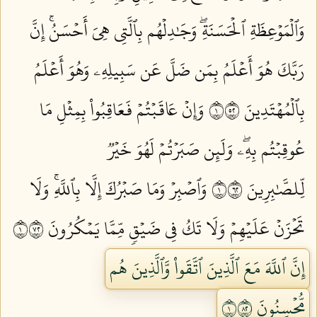
وَٱلۡمَوۡعِظَةِ ٱلۡحَسَنَةِۖ وَجَٰدِلۡهُم بِٱلَّتِي هِيَ أَحۡسَنُۚ إِنَّ
رَبَّكَ هُوَ أَعۡلَمُ بِمَن ضَلَّ عَن سَبِيلِهِۦ وَهُوَ أَعۡلَمُ
بِٱلۡمُهۡتَدِينَ ١٢٥
وَإِنۡ عَاقَبۡتُمۡ فَعَاقِبُواْ بِمِثۡلِ مَا
عُوقِبۡتُم بِهِۦۖ وَلَئِن صَبَرۡتُمۡ لَهُوَ خَيۡرٞ
لِّلصَّٰبِرِينَ ١٢٦
وَٱصۡبِرۡ وَمَا صَبۡرُكَ إِلَّا بِٱللَّهِۚ وَلَا
تَحۡزَنۡ عَلَيۡهِمۡ وَلَا تَكُ فِي ضَيۡقٖ مِّمَّا يَمۡكُرُونَ ١٢٧
إِنَّ ٱللَّهَ مَعَ ٱلَّذِينَ ٱتَّقَواْ وَّٱلَّذِينَ هُم
مُّحۡسِنُونَ ١٢٨