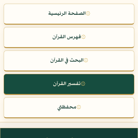
۞
الصفحة الرئيسية
۞
فهرس القرآن
۞
البحث في القرآن
۞
تفسير القرآن
۞
محفظتي