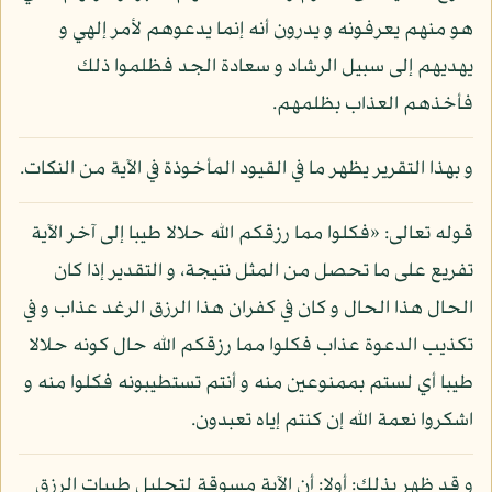
هو منهم يعرفونه و يدرون أنه إنما يدعوهم لأمر إلهي و
يهديهم إلى سبيل الرشاد و سعادة الجد فظلموا ذلك
فأخذهم العذاب بظلمهم.
و بهذا التقرير يظهر ما في القيود المأخوذة في الآية من النكات.
قوله تعالى: «فكلوا مما رزقكم الله حلالا طيبا إلى آخر الآية
تفريع على ما تحصل من المثل نتيجة، و التقدير إذا كان
الحال هذا الحال و كان في كفران هذا الرزق الرغد عذاب و في
تكذيب الدعوة عذاب فكلوا مما رزقكم الله حال كونه حلالا
طيبا أي لستم بممنوعين منه و أنتم تستطيبونه فكلوا منه و
اشكروا نعمة الله إن كنتم إياه تعبدون.
و قد ظهر بذلك: أولا: أن الآية مسوقة لتحليل طيبات الرزق