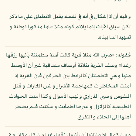
و فيه أن لا إشكال في أنه في نفسه يقبل الانطباق على ما ذكر
لكن سياق الآيات إنما يلائم كونه مثلا عاما مذكورا توطئة و
تمهيدا لما بيناه.
فقوله: «ضرب الله مثلا قرية كانت آمنة مطمئنة يأتيها رزقها
رغدا» وصف القرية بثلاثة أوصاف متعاقبة غير أن الأوسط
منها و هي الاطمئنان كالرابط بين الطرفين فإن القرية إذا
أمنت المخاطرات كمهاجمة الأشرار و شن الغارات و قتل
النفوس و سبي الذراري و نهب الأموال و كذا أمنت الحوادث
الطبيعية كالزلازل و غيرها اطمأنت و سكنت فلم يضطر
أهلها إلى الجلاء و التفرق.
و من كمال اطمئنانها أن يأتيها رزقها رغدا من كل مكان و لا