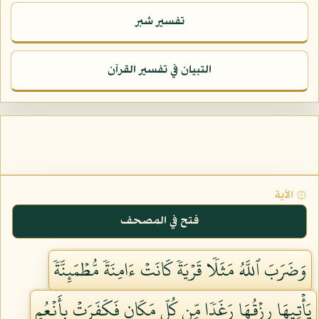
تفسير شبر
التبيان في تفسير القرآن
۞ الآية
فتح في المصحف
وَضَرَبَ ٱللَّهُ مَثَلٗا قَرۡيَةٗ كَانَتۡ ءَامِنَةٗ مُّطۡمَئِنَّةٗ
يَأۡتِيهَا رِزۡقُهَا رَغَدٗا مِّن كُلِّ مَكَانٖ فَكَفَرَتۡ بِأَنۡعُمِ