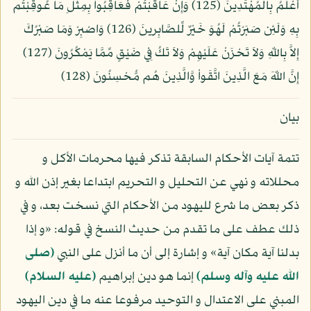
أَعْلَمُ بِالْمُهْتَدِينَ (125) وَإِنْ عَاقَبْتُمْ فَعَاقِبُواْ بِمِثْلِ مَا عُوقِبْتُم
بِهِ وَلَئِن صَبَرْتُمْ لَهُوَ خَيْرٌ لِّلصَّابِرينَ (126) وَاصْبِرْ وَمَا صَبْرُكَ
إِلاَّ بِاللّهِ وَلاَ تَحْزَنْ عَلَيْهِمْ وَلاَ تَكُ فِي ضَيْقٍ مِّمَّا يَمْكُرُونَ (127)
إِنَّ اللّهَ مَعَ الَّذِينَ اتَّقَواْ وَّالَّذِينَ هُم مُّحْسِنُونَ (128)
بيان
تتمة آيات الأحكام السابقة تذكر فيها محرمات الأكل و
محللاته و نهي عن التحليل و التحريم ابتداعا بغير إذن الله و
ذكر بعض ما شرع لليهود من الأحكام التي نسخت بعد، و في
ذلك عطف على ما تقدم من حديث النسخ في قوله: «و إذا
بدلنا آية مكان آية» و إشارة إلى أن ما أنزل على النبي
(صلى
الله عليه وآله وسلم)
إنما هو دين إبراهيم
(عليه السلام)
المبني على الاعتدال و التوحيد مرفوعا عنه ما في دين اليهود