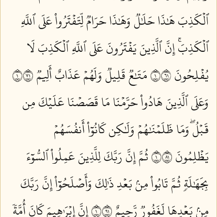
ٱلۡكَذِبَ هَٰذَا حَلَٰلٞ وَهَٰذَا حَرَامٞ لِّتَفۡتَرُواْ عَلَى ٱللَّهِ
ٱلۡكَذِبَۚ إِنَّ ٱلَّذِينَ يَفۡتَرُونَ عَلَى ٱللَّهِ ٱلۡكَذِبَ لَا
يُفۡلِحُونَ ١١٦
مَتَٰعٞ قَلِيلٞ وَلَهُمۡ عَذَابٌ أَلِيمٞ ١١٧
وَعَلَى ٱلَّذِينَ هَادُواْ حَرَّمۡنَا مَا قَصَصۡنَا عَلَيۡكَ مِن
قَبۡلُۖ وَمَا ظَلَمۡنَٰهُمۡ وَلَٰكِن كَانُوٓاْ أَنفُسَهُمۡ
يَظۡلِمُونَ ١١٨
ثُمَّ إِنَّ رَبَّكَ لِلَّذِينَ عَمِلُواْ ٱلسُّوٓءَ
بِجَهَٰلَةٖ ثُمَّ تَابُواْ مِنۢ بَعۡدِ ذَٰلِكَ وَأَصۡلَحُوٓاْ إِنَّ رَبَّكَ
مِنۢ بَعۡدِهَا لَغَفُورٞ رَّحِيمٌ ١١٩
إِنَّ إِبۡرَٰهِيمَ كَانَ أُمَّةٗ