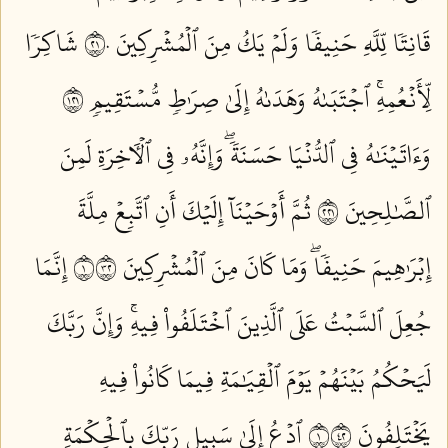
قَانِتٗا لِّلَّهِ حَنِيفٗا وَلَمۡ يَكُ مِنَ ٱلۡمُشۡرِكِينَ ١٢٠
شَاكِرٗا
لِّأَنۡعُمِهِۚ ٱجۡتَبَىٰهُ وَهَدَىٰهُ إِلَىٰ صِرَٰطٖ مُّسۡتَقِيمٖ ١٢١
وَءَاتَيۡنَٰهُ فِي ٱلدُّنۡيَا حَسَنَةٗۖ وَإِنَّهُۥ فِي ٱلۡأٓخِرَةِ لَمِنَ
ٱلصَّٰلِحِينَ ١٢٢
ثُمَّ أَوۡحَيۡنَآ إِلَيۡكَ أَنِ ٱتَّبِعۡ مِلَّةَ
إِبۡرَٰهِيمَ حَنِيفٗاۖ وَمَا كَانَ مِنَ ٱلۡمُشۡرِكِينَ ١٢٣
إِنَّمَا
جُعِلَ ٱلسَّبۡتُ عَلَى ٱلَّذِينَ ٱخۡتَلَفُواْ فِيهِۚ وَإِنَّ رَبَّكَ
لَيَحۡكُمُ بَيۡنَهُمۡ يَوۡمَ ٱلۡقِيَٰمَةِ فِيمَا كَانُواْ فِيهِ
يَخۡتَلِفُونَ ١٢٤
ٱدۡعُ إِلَىٰ سَبِيلِ رَبِّكَ بِٱلۡحِكۡمَةِ