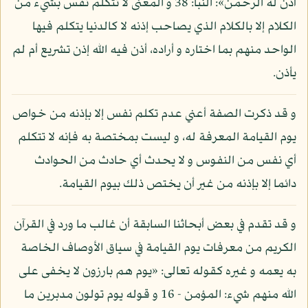
أذن له الرحمن»: النبأ: 38 و المعنى لا تتكلم نفس بشيء من
الكلام إلا بالكلام الذي يصاحب إذنه لا كالدنيا يتكلم فيها
الواحد منهم بما اختاره و أراده، أذن فيه الله إذن تشريع أم لم
يأذن.
و قد ذكرت الصفة أعني عدم تكلم نفس إلا بإذنه من خواص
يوم القيامة المعرفة له، و ليست بمختصة به فإنه لا تتكلم
أي نفس من النفوس و لا يحدث أي حادث من الحوادث
دائما إلا بإذنه من غير أن يختص ذلك بيوم القيامة.
و قد تقدم في بعض أبحاثنا السابقة أن غالب ما ورد في القرآن
الكريم من معرفات يوم القيامة في سياق الأوصاف الخاصة
به يعمه و غيره كقوله تعالى: «يوم هم بارزون لا يخفى على
الله منهم شيء: المؤمن - 16 و قوله يوم تولون مدبرين ما