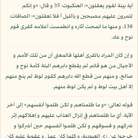
آية بينة لقوم يعقلون»: العنكبوت: 35 و قال: «و إنكم
لتمرون عليهم مصبحين و بالليل أ فلا تعقلون»: الصافات:
138، و منها ما انمحت آثاره و انطمست أعلامه كقرى قوم
نوح و عاد.
و إن كان المراد بالقرى أهلها فالمعنى أن من تلك الأمم و
الأجيال من هو قائم لم يقطع دابرهم البتة كأمة نوح و
صالح، و منهم من قطع الله دابرهم كقوم لوط لم ينج منهم
إلا أهل بيت لوط و لم يكن لوط منهم.
قوله تعالى: «و ما ظلمناهم و لكن ظلموا أنفسهم» إلى آخر
الآية، أي ما ظلمناهم في إنزال العذاب عليهم و إهلاكهم إثر
شركهم و فسوقهم و لكن ظلموا أنفسهم حين أشركوا و
خرجوا عن زي العبودية، و كلما كان عمل و عقوبة عليه كان