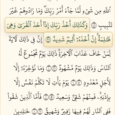
ٱللَّهِ مِن شَيۡءٖ لَّمَّا جَآءَ أَمۡرُ رَبِّكَۖ وَمَا زَادُوهُمۡ غَيۡرَ
تَتۡبِيبٖ ١٠١
وَكَذَٰلِكَ أَخۡذُ رَبِّكَ إِذَآ أَخَذَ ٱلۡقُرَىٰ وَهِيَ
ظَٰلِمَةٌۚ إِنَّ أَخۡذَهُۥٓ أَلِيمٞ شَدِيدٌ ١٠٢
إِنَّ فِي ذَٰلِكَ لَأٓيَةٗ
لِّمَنۡ خَافَ عَذَابَ ٱلۡأٓخِرَةِۚ ذَٰلِكَ يَوۡمٞ مَّجۡمُوعٞ لَّهُ
ٱلنَّاسُ وَذَٰلِكَ يَوۡمٞ مَّشۡهُودٞ ١٠٣
وَمَا نُؤَخِّرُهُۥٓ إِلَّا
لِأَجَلٖ مَّعۡدُودٖ ١٠٤
يَوۡمَ يَأۡتِ لَا تَكَلَّمُ نَفۡسٌ إِلَّا
بِإِذۡنِهِۦۚ فَمِنۡهُمۡ شَقِيّٞ وَسَعِيدٞ ١٠٥
فَأَمَّا ٱلَّذِينَ شَقُواْ
فَفِي ٱلنَّارِ لَهُمۡ فِيهَا زَفِيرٞ وَشَهِيقٌ ١٠٦
خَٰلِدِينَ