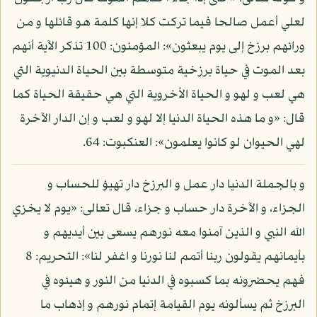
لعلي أعمل صالحا فيما تركت كلا إنها كلمة هو قائلها و من
ورائهم برزخ إلى يوم يبعثون»: المؤمنون: 100 تذكر الآية أنهم
بعد الموت في حياة برزخية متوسطة بين الحياة الدنيوية التي
هي لعب و لهو و الحياة الأخروية التي هي حقيقة الحياة كما
قال: «و ما هذه الحياة الدنيا إلا لهو و لعب و إن الدار الآخرة
لهي الحيوان لو كانوا يعلمون»: العنكبوت: 64.
و بالجملة الدنيا دار عمل و البرزخ دار تهيؤ للحساب و
الجزاء، و الآخرة دار حساب و جزاء، قال تعالى: «يوم لا يخزي
الله النبي و الذين آمنوا معه نورهم يسعى بين أيديهم و
بأيمانهم يقولون ربنا أتمم لنا نورنا و اغفر لنا»: التحريم: 8
فهم يحضرونه بما كسبوه في الدنيا من النور و هيئوه في
البرزخ ثم يسألونه يوم القيامة إتمام نورهم و إذهاب ما