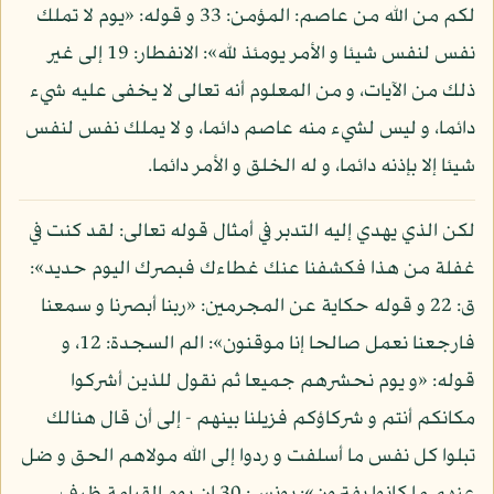
لكم من الله من عاصم: المؤمن: 33 و قوله: «يوم لا تملك
نفس لنفس شيئا و الأمر يومئذ لله»: الانفطار: 19 إلى غير
ذلك من الآيات، و من المعلوم أنه تعالى لا يخفى عليه شيء
دائما، و ليس لشيء منه عاصم دائما، و لا يملك نفس لنفس
شيئا إلا بإذنه دائما، و له الخلق و الأمر دائما.
لكن الذي يهدي إليه التدبر في أمثال قوله تعالى: لقد كنت في
غفلة من هذا فكشفنا عنك غطاءك فبصرك اليوم حديد»:
ق: 22 و قوله حكاية عن المجرمين: «ربنا أبصرنا و سمعنا
فارجعنا نعمل صالحا إنا موقنون»: الم السجدة: 12، و
قوله: «و يوم نحشرهم جميعا ثم نقول للذين أشركوا
مكانكم أنتم و شركاؤكم فزيلنا بينهم - إلى أن قال هنالك
تبلوا كل نفس ما أسلفت و ردوا إلى الله مولاهم الحق و ضل