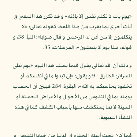
«يوم يأت لا تكلم نفس إلا بإذنه» و قد تكرر هذا المعنى في
آيات أخرى بما يقرب من هذا اللفظ كقوله تعالى: «لا
يتكلمون إلا من أذن له الرحمن و قال صوابا»: النبأ: 38، و
قوله: هذا يوم لا ينطقون»: المرسلات: 35.
و ذلك أن الله تعالى يقول فيما يصف هذا اليوم «يوم تبلى
السرائر: الطارق - 9 و يقول: «إن تبدوا ما في أنفسكم أو
تخفوه يحاسبكم به الله»: البقرة: 284 فيبين أن الحساب
يومئذ بما في النفوس من الأحوال و الأعراض الحسنة أو
السيئة لا بما يستكشف منها بأسباب الكشف كما في هذه
النشأة الدنيوية.
فما كان تحت أستار الخفاء في الدنيا من خبايا النفوس و