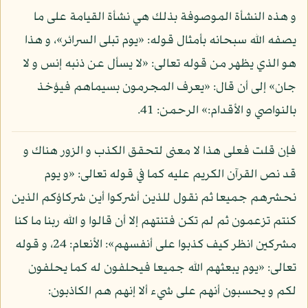
و هذه النشأة الموصوفة بذلك هي نشأة القيامة على ما
يصفه الله سبحانه بأمثال قوله: «يوم تبلى السرائر»، و هذا
هو الذي يظهر من قوله تعالى: «لا يسأل عن ذنبه إنس و لا
جان» إلى أن قال: «يعرف المجرمون بسيماهم فيؤخذ
بالنواصي و الأقدام:» الرحمن: 41.
فإن قلت فعلى هذا لا معنى لتحقق الكذب و الزور هناك و
قد نص القرآن الكريم عليه كما في قوله تعالى: «و يوم
نحشرهم جميعا ثم نقول للذين أشركوا أين شركاؤكم الذين
كنتم تزعمون ثم لم تكن فتنتهم إلا أن قالوا و الله ربنا ما كنا
مشركين انظر كيف كذبوا على أنفسهم»: الأنعام: 24، و قوله
تعالى: «يوم يبعثهم الله جميعا فيحلفون له كما يحلفون
لكم و يحسبون أنهم على شيء ألا إنهم هم الكاذبون: