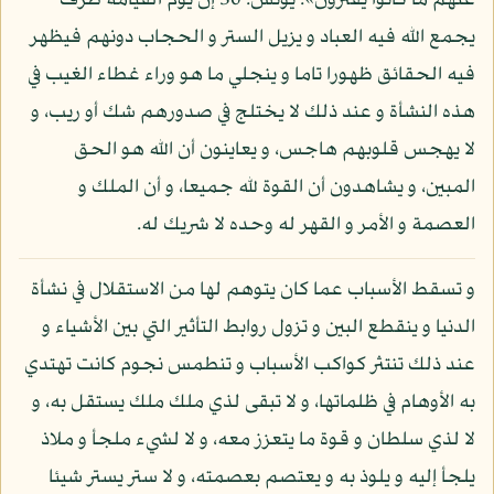
عنهم ما كانوا يفترون»: يونس: 30 إن يوم القيامة ظرف
يجمع الله فيه العباد و يزيل الستر و الحجاب دونهم فيظهر
فيه الحقائق ظهورا تاما و ينجلي ما هو وراء غطاء الغيب في
هذه النشأة و عند ذلك لا يختلج في صدورهم شك أو ريب، و
لا يهجس قلوبهم هاجس، و يعاينون أن الله هو الحق
المبين، و يشاهدون أن القوة لله جميعا، و أن الملك و
العصمة و الأمر و القهر له وحده لا شريك له.
و تسقط الأسباب عما كان يتوهم لها من الاستقلال في نشأة
الدنيا و ينقطع البين و تزول روابط التأثير التي بين الأشياء و
عند ذلك تنتثر كواكب الأسباب و تنطمس نجوم كانت تهتدي
به الأوهام في ظلماتها، و لا تبقى لذي ملك ملك يستقل به، و
لا لذي سلطان و قوة ما يتعزز معه، و لا لشيء ملجأ و ملاذ
يلجأ إليه و يلوذ به و يعتصم بعصمته، و لا ستر يستر شيئا