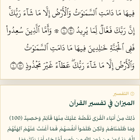
فِيهَا مَا دَامَتِ ٱلسَّمَٰوَٰتُ وَٱلۡأَرۡضُ إِلَّا مَا شَآءَ رَبُّكَۚ
إِنَّ رَبَّكَ فَعَّالٞ لِّمَا يُرِيدُ ١٠٧
۞ وَأَمَّا ٱلَّذِينَ سُعِدُواْ
فَفِي ٱلۡجَنَّةِ خَٰلِدِينَ فِيهَا مَا دَامَتِ ٱلسَّمَٰوَٰتُ
وَٱلۡأَرۡضُ إِلَّا مَا شَآءَ رَبُّكَۖ عَطَآءً غَيۡرَ مَجۡذُوذٖ ١٠٨
۞ التفسير
الميزان في تفسير القرآن
ذَلِكَ مِنْ أَنبَاء الْقُرَى نَقُصُّهُ عَلَيْكَ مِنْهَا قَآئِمٌ وَحَصِيدٌ (100)
وَمَا ظَلَمْنَاهُمْ وَلَكِن ظَلَمُواْ أَنفُسَهُمْ فَمَا أَغْنَتْ عَنْهُمْ آلِهَتُهُمُ
الَّتِي يَدْعُونَ مِن دُونِ اللّهِ مِن شَيْءٍ لِّمَّا جَاء أَمْرُ رَبِّكَ وَمَا