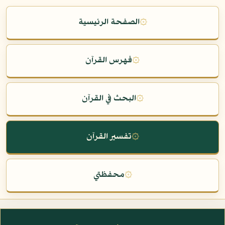
۞
الصفحة الرئيسية
۞
فهرس القرآن
۞
البحث في القرآن
۞
تفسير القرآن
۞
محفظتي