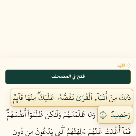
۞ الآية
فتح في المصحف
ذَٰلِكَ مِنۡ أَنۢبَآءِ ٱلۡقُرَىٰ نَقُصُّهُۥ عَلَيۡكَۖ مِنۡهَا قَآئِمٞ
وَحَصِيدٞ ١٠٠
وَمَا ظَلَمۡنَٰهُمۡ وَلَٰكِن ظَلَمُوٓاْ أَنفُسَهُمۡۖ
فَمَآ أَغۡنَتۡ عَنۡهُمۡ ءَالِهَتُهُمُ ٱلَّتِي يَدۡعُونَ مِن دُونِ