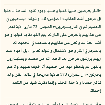
«النار يعرضون عليها غدوا و عشيا و يوم تقوم الساعة أدخلوا
آل فرعون أشد العذاب»: المؤمن: 46، و قوله: «يسحبون في
الحميم ثم في النار يسجرون»: المؤمن: 72 فترى الآية تعبر
عن عذابهم بالعرض على النار ثم يوم القيامة بدخولها و هو
أشد العذاب، و تعبر عن عذابهم بالسحب في الحميم ثم
بالسجر في النار و هو الاشتعال و قوله تعالى: «بل أحياء عند
ربهم يرزقون فرحين بما آتاهم الله من فضله و يستبشرون
بالذين لم يلحقوا بهم من خلفهم ألا خوف عليهم و لا هم
يحزنون»: آل عمران: 170 فالآية صريحة في عالم القبر و لم
تذكر حسابا و لا جنة الخلد و إنما ذكرت شيئا من التنعم
إجمالا.
و قوله تعالى: «حتى إذا جاء أحدهم الموت قال رب ارجعون