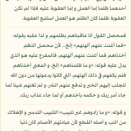
أحدهما ظلما إما العمل و إما العقوبة عليه فإذا لم تكن
العقوبة ظلما كان الظلم هو العمل استتبع العقوبة.
فمحصل القول أنا عاقبناهم بظلمهم و لذا عقبه بقوله:
«فما أغنت عنهم آلهتهم» إلخ... لأن محصل النظم
أخذناهم فما أغنت عنهم آلهتهم، فالمفرع عليه هو الذي
يدل عليه قوله: «و ما ظلمناهم» إلخ، و المعنى أخذناهم
فلم يكفهم في ذلك آلهتهم، التي كانوا يدعونها من دون الله
لتجلب إليهم الخير و تدفع عنهم الشر، و لم تغنهم شيئا لما
جاء أمر ربك و حكمه بأخذهم أو لما جاء عذاب ربك.
و قوله: «و ما زادوهم غير تتبيب» التتبيب التدمير و الإهلاك
من التب و أصله القطع لأن عبادتهم الأصنام كان ذنبا