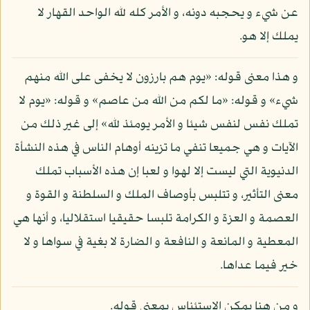
عن شيء و يحجبه دونه، و الأمر كله لله الواحد القهار لا
يملك إلا هو.
و هذا معنى قوله: «يوم هم بارزون لا يخفى على الله منهم
شيء» و قوله: «ما لكم من الله من عاصم» و قوله: «يوم لا
تملك نفس لنفس شيئا و الأمر يومئذ لله» إلى غير ذلك من
الآيات و هي جميعا تنفي ما تزينه أوهام الناس في هذه النشأة
الدنيوية التي ليست إلا لهوا و لعبا إن هذه الأسباب تملك
معنى التأثير، و تتلبس بأوصاف الملك و السلطنة و القوة و
العصمة و العزة و الكرامة تلبسا حقيقيا استقلاليا، و أنها هي
المعطية و المانعة و النافعة و الضارة لا بغية في سواها و لا
خير فيما عداها.
و من هنا يمكن الاستئناس بمعنى قوله.