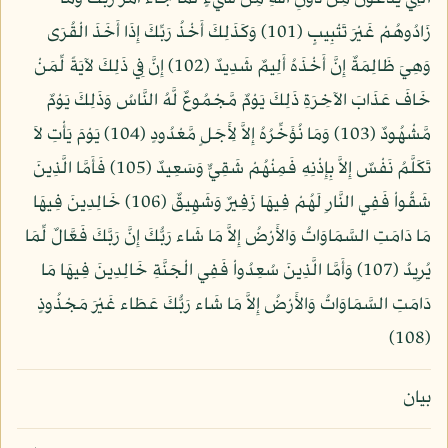
زَادُوهُمْ غَيْرَ تَتْبِيبٍ (101) وَكَذَلِكَ أَخْذُ رَبِّكَ إِذَا أَخَذَ الْقُرَى
وَهِيَ ظَالِمَةٌ إِنَّ أَخْذَهُ أَلِيمٌ شَدِيدٌ (102) إِنَّ فِي ذَلِكَ لآيَةً لِّمَنْ
خَافَ عَذَابَ الآخِرَةِ ذَلِكَ يَوْمٌ مَّجْمُوعٌ لَّهُ النَّاسُ وَذَلِكَ يَوْمٌ
مَّشْهُودٌ (103) وَمَا نُؤَخِّرُهُ إِلاَّ لِأَجَلٍ مَّعْدُودٍ (104) يَوْمَ يَأْتِ لاَ
تَكَلَّمُ نَفْسٌ إِلاَّ بِإِذْنِهِ فَمِنْهُمْ شَقِيٌّ وَسَعِيدٌ (105) فَأَمَّا الَّذِينَ
شَقُواْ فَفِي النَّارِ لَهُمْ فِيهَا زَفِيرٌ وَشَهِيقٌ (106) خَالِدِينَ فِيهَا
مَا دَامَتِ السَّمَاوَاتُ وَالأَرْضُ إِلاَّ مَا شَاء رَبُّكَ إِنَّ رَبَّكَ فَعَّالٌ لِّمَا
يُرِيدُ (107) وَأَمَّا الَّذِينَ سُعِدُواْ فَفِي الْجَنَّةِ خَالِدِينَ فِيهَا مَا
دَامَتِ السَّمَاوَاتُ وَالأَرْضُ إِلاَّ مَا شَاء رَبُّكَ عَطَاء غَيْرَ مَجْذُوذٍ
(108)
بيان