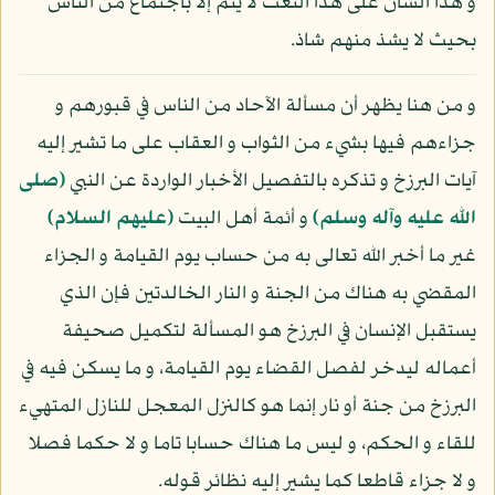
و هذا الشأن على هذا النعت لا يتم إلا باجتماع من الناس
بحيث لا يشذ منهم شاذ.
و من هنا يظهر أن مسألة الآحاد من الناس في قبورهم و
جزاءهم فيها بشيء من الثواب و العقاب على ما تشير إليه
آيات البرزخ و تذكره بالتفصيل الأخبار الواردة عن النبي
(صلى
الله عليه وآله وسلم)
و أئمة أهل البيت
(عليهم السلام)
غير ما أخبر الله تعالى به من حساب يوم القيامة و الجزاء
المقضي به هناك من الجنة و النار الخالدتين فإن الذي
يستقبل الإنسان في البرزخ هو المسألة لتكميل صحيفة
أعماله ليدخر لفصل القضاء يوم القيامة، و ما يسكن فيه في
البرزخ من جنة أو نار إنما هو كالنزل المعجل للنازل المتهيء
للقاء و الحكم، و ليس ما هناك حسابا تاما و لا حكما فصلا
و لا جزاء قاطعا كما يشير إليه نظائر قوله.