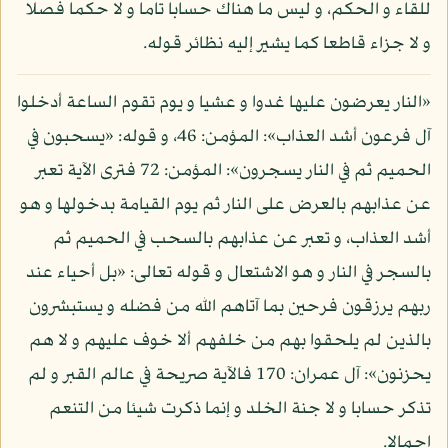
للقاء و الحكم، و ليس ما هناك حسابا تاما و لا حكما فصلا
و لا جزاء قاطعا كما يشير إليه نظائر قوله.
«النار يعرضون عليها غدوا و عشيا و يوم تقوم الساعة أدخلوا
آل فرعون أشد العذاب»: المؤمن: 46، و قوله: «يسحبون في
الحميم ثم في النار يسجرون»: المؤمن: 72 فترى الآية تعبر
عن عذابهم بالعرض على النار ثم يوم القيامة بدخولها و هو
أشد العذاب، و تعبر عن عذابهم بالسحب في الحميم ثم
بالسجر في النار و هو الاشتعال و قوله تعالى: «بل أحياء عند
ربهم يرزقون فرحين بما آتاهم الله من فضله و يستبشرون
بالذين لم يلحقوا بهم من خلفهم ألا خوف عليهم و لا هم
يحزنون»: آل عمران: 170 فالآية صريحة في عالم القبر و لم
تذكر حسابا و لا جنة الخلد و إنما ذكرت شيئا من التنعم
إجمالا.