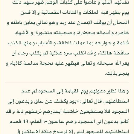
نشأتهم الدنيا و عاشوا على كذبات الوهم ظهر منهم ذلك
يوم يظهر فيه الملكات و العادات النفسانية و إلا فمن
المحال أن يوقف الإنسان عند ربه و هو تعالى يعاين باطنه و
ظاهره و أعماله محضرة، و صحيفته منشورة، و الأشهاد
قائمة و جوارحه بما عملت ناطقة، و الأسباب و منها الكذب
ساقطة هالكة، و قد انقلب سره علانية ثم يكذب رجاء أن
يغر الله سبحانه و تعالى فيظهر عليه بحجة مدلسة كاذبة، و
ينجو بذلك.
و هذا نظير دعوتهم يوم القيامة إلى السجود ثم عدم
استطاعتهم، قال تعالى: «يوم يكشف عن ساق و يدعون إلى
السجود فلا يستطيعون خاشعة أبصارهم ترهقهم ذلة و قد
كانوا يدعون إلى السجود و هم سالمون»: القلم: 43 فعدم
استطاعتهم للسجود ليس إلا لرسوخ ملكة الاستكبار في