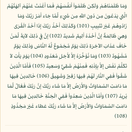
وَمَا ظَلَمْنَاهُمْ وَلَكِن ظَلَمُواْ أَنفُسَهُمْ فَمَا أَغْنَتْ عَنْهُمْ آلِهَتُهُمُ
الَّتِي يَدْعُونَ مِن دُونِ اللّهِ مِن شَيْءٍ لِّمَّا جَاء أَمْرُ رَبِّكَ وَمَا
زَادُوهُمْ غَيْرَ تَتْبِيبٍ (101) وَكَذَلِكَ أَخْذُ رَبِّكَ إِذَا أَخَذَ الْقُرَى
وَهِيَ ظَالِمَةٌ إِنَّ أَخْذَهُ أَلِيمٌ شَدِيدٌ (102) إِنَّ فِي ذَلِكَ لآيَةً لِّمَنْ
خَافَ عَذَابَ الآخِرَةِ ذَلِكَ يَوْمٌ مَّجْمُوعٌ لَّهُ النَّاسُ وَذَلِكَ يَوْمٌ
مَّشْهُودٌ (103) وَمَا نُؤَخِّرُهُ إِلاَّ لِأَجَلٍ مَّعْدُودٍ (104) يَوْمَ يَأْتِ لاَ
تَكَلَّمُ نَفْسٌ إِلاَّ بِإِذْنِهِ فَمِنْهُمْ شَقِيٌّ وَسَعِيدٌ (105) فَأَمَّا الَّذِينَ
شَقُواْ فَفِي النَّارِ لَهُمْ فِيهَا زَفِيرٌ وَشَهِيقٌ (106) خَالِدِينَ فِيهَا
مَا دَامَتِ السَّمَاوَاتُ وَالأَرْضُ إِلاَّ مَا شَاء رَبُّكَ إِنَّ رَبَّكَ فَعَّالٌ لِّمَا
يُرِيدُ (107) وَأَمَّا الَّذِينَ سُعِدُواْ فَفِي الْجَنَّةِ خَالِدِينَ فِيهَا مَا
دَامَتِ السَّمَاوَاتُ وَالأَرْضُ إِلاَّ مَا شَاء رَبُّكَ عَطَاء غَيْرَ مَجْذُوذٍ
(108)