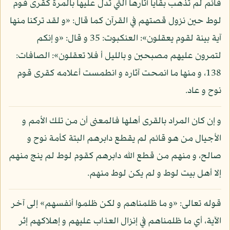
قائم لم تذهب بقايا آثارها التي تدل عليها بالمرة كقرى قوم
لوط حين نزول قصتهم في القرآن كما قال: «و لقد تركنا منها
آية بينة لقوم يعقلون»: العنكبوت: 35 و قال: «و إنكم
لتمرون عليهم مصبحين و بالليل أ فلا تعقلون»: الصافات:
138، و منها ما انمحت آثاره و انطمست أعلامه كقرى قوم
نوح و عاد.
و إن كان المراد بالقرى أهلها فالمعنى أن من تلك الأمم و
الأجيال من هو قائم لم يقطع دابرهم البتة كأمة نوح و
صالح، و منهم من قطع الله دابرهم كقوم لوط لم ينج منهم
إلا أهل بيت لوط و لم يكن لوط منهم.
قوله تعالى: «و ما ظلمناهم و لكن ظلموا أنفسهم» إلى آخر
الآية، أي ما ظلمناهم في إنزال العذاب عليهم و إهلاكهم إثر