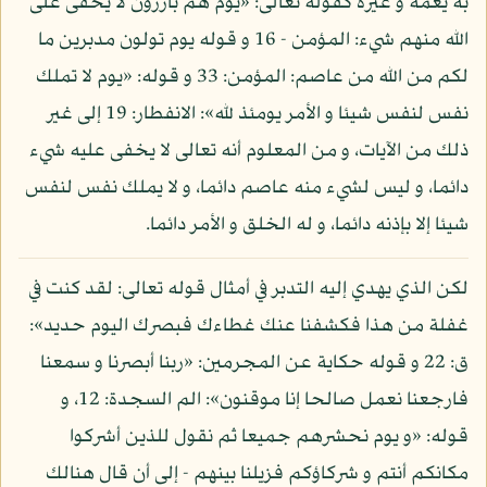
به يعمه و غيره كقوله تعالى: «يوم هم بارزون لا يخفى على
الله منهم شيء: المؤمن - 16 و قوله يوم تولون مدبرين ما
لكم من الله من عاصم: المؤمن: 33 و قوله: «يوم لا تملك
نفس لنفس شيئا و الأمر يومئذ لله»: الانفطار: 19 إلى غير
ذلك من الآيات، و من المعلوم أنه تعالى لا يخفى عليه شيء
دائما، و ليس لشيء منه عاصم دائما، و لا يملك نفس لنفس
شيئا إلا بإذنه دائما، و له الخلق و الأمر دائما.
لكن الذي يهدي إليه التدبر في أمثال قوله تعالى: لقد كنت في
غفلة من هذا فكشفنا عنك غطاءك فبصرك اليوم حديد»:
ق: 22 و قوله حكاية عن المجرمين: «ربنا أبصرنا و سمعنا
فارجعنا نعمل صالحا إنا موقنون»: الم السجدة: 12، و
قوله: «و يوم نحشرهم جميعا ثم نقول للذين أشركوا
مكانكم أنتم و شركاؤكم فزيلنا بينهم - إلى أن قال هنالك