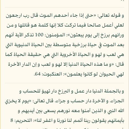
و قوله تعالى: «حتى إذا جاء أحدهم الموت قال رب ارجعون
لعلي أعمل صالحا فيما تركت كلا إنها كلمة هو قائلها و من
ورائهم برزخ إلى يوم يبعثون»: المؤمنون: 100 تذكر الآية أنهم
بعد الموت في حياة برزخية متوسطة بين الحياة الدنيوية التي
هي لعب و لهو و الحياة الأخروية التي هي حقيقة الحياة كما
قال: «و ما هذه الحياة الدنيا إلا لهو و لعب و إن الدار الآخرة
لهي الحيوان لو كانوا يعلمون»: العنكبوت: 64.
و بالجملة الدنيا دار عمل و البرزخ دار تهيؤ للحساب و
الجزاء، و الآخرة دار حساب و جزاء، قال تعالى: «يوم لا يخزي
الله النبي و الذين آمنوا معه نورهم يسعى بين أيديهم و
بأيمانهم يقولون ربنا أتمم لنا نورنا و اغفر لنا»: التحريم: 8