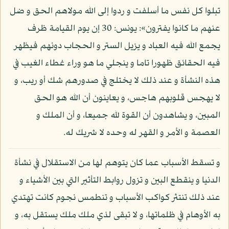
تبلوا كل نفس ما أسلفت و ردوا إلى الله مولاهم الحق و ضل
عنهم ما كانوا يفترون»: يونس: 30 إن يوم القيامة ظرف
يجمع الله فيه العباد و يزيل الستر و الحجاب دونهم فيظهر
فيه الحقائق ظهورا تاما و ينجلي ما هو وراء غطاء الغيب في
هذه النشأة و عند ذلك لا يختلج في صدورهم شك أو ريب، و
لا يهجس قلوبهم هاجس، و يعاينون أن الله هو الحق
المبين، و يشاهدون أن القوة لله جميعا، و أن الملك و
العصمة و الأمر و القهر له وحده لا شريك له.
و تسقط الأسباب عما كان يتوهم لها من الاستقلال في نشأة
الدنيا و ينقطع البين و تزول روابط التأثير التي بين الأشياء و
عند ذلك تنتثر كواكب الأسباب و تنطمس نجوم كانت تهتدي
به الأوهام في ظلماتها، و لا تبقى لذي ملك ملك يستقل به، و