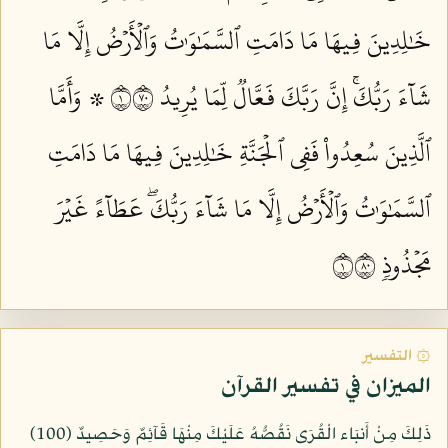
خَٰلِدِينَ فِيهَا مَا دَامَتِ ٱلسَّمَٰوَٰتُ وَٱلۡأَرۡضُ إِلَّا مَا
شَآءَ رَبُّكَۚ إِنَّ رَبَّكَ فَعَّالٞ لِّمَا يُرِيدُ ١٠٧
۞ وَأَمَّا
ٱلَّذِينَ سُعِدُواْ فَفِي ٱلۡجَنَّةِ خَٰلِدِينَ فِيهَا مَا دَامَتِ
ٱلسَّمَٰوَٰتُ وَٱلۡأَرۡضُ إِلَّا مَا شَآءَ رَبُّكَۖ عَطَآءً غَيۡرَ
مَجۡذُوذٖ ١٠٨
۞ التفسير
الميزان في تفسير القرآن
ذَلِكَ مِنْ أَنبَاء الْقُرَى نَقُصُّهُ عَلَيْكَ مِنْهَا قَآئِمٌ وَحَصِيدٌ (100)