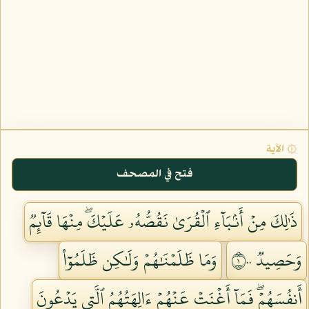
۞ الآية
فتح في المصحف
ذَٰلِكَ مِنۡ أَنۢبَآءِ ٱلۡقُرَىٰ نَقُصُّهُۥ عَلَيۡكَۖ مِنۡهَا قَآئِمٞ
وَحَصِيدٞ ١٠٠
وَمَا ظَلَمۡنَٰهُمۡ وَلَٰكِن ظَلَمُوٓاْ
أَنفُسَهُمۡۖ فَمَآ أَغۡنَتۡ عَنۡهُمۡ ءَالِهَتُهُمُ ٱلَّتِي يَدۡعُونَ