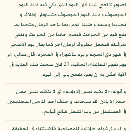
تصوير لا تغني شيئا فإن اليوم الذي يأتي فيه ذلك اليوم
الموصوف و ذلك اليوم الموصوف متساويان إطلاقا و
تحديدا و سعة و ضيقا، نعم ربما يؤخذ الزمان متحدا بما
يقع فيه من الحوادث فيصير حادثا من الحوادث و تلغى
ظرفيته فيجعل مظروفا لزمان آخر كما يقال يوم الأضحى
في شهر ذي الحجة و يوم عاشوراء في المحرم، قال تعالى: «و
يوم تقوم الساعة»: الجاثية: 27 فإن صحت هذه العناية في
الآية أمكن به أن يعود ضمير يأتي إلى اليوم.
و قوله: «لا تكلم نفس إلا بإذنه» أي لا تتكلم نفس ممن
حضر إلا بإذن الله سبحانه، و حذف أحد التاءين المجتمعين
في المستقبل من باب التفعل شائع قياسي.
و الباء في قوله: «بإذنه» للمصاحبة فالاستثناء في الحقيقة