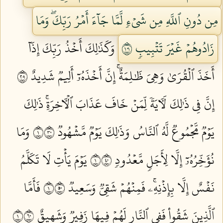
مِن دُونِ ٱللَّهِ مِن شَيۡءٖ لَّمَّا جَآءَ أَمۡرُ رَبِّكَۖ وَمَا
زَادُوهُمۡ غَيۡرَ تَتۡبِيبٖ ١٠١
وَكَذَٰلِكَ أَخۡذُ رَبِّكَ إِذَآ
أَخَذَ ٱلۡقُرَىٰ وَهِيَ ظَٰلِمَةٌۚ إِنَّ أَخۡذَهُۥٓ أَلِيمٞ شَدِيدٌ ١٠٢
إِنَّ فِي ذَٰلِكَ لَأٓيَةٗ لِّمَنۡ خَافَ عَذَابَ ٱلۡأٓخِرَةِۚ ذَٰلِكَ
يَوۡمٞ مَّجۡمُوعٞ لَّهُ ٱلنَّاسُ وَذَٰلِكَ يَوۡمٞ مَّشۡهُودٞ ١٠٣
وَمَا
نُؤَخِّرُهُۥٓ إِلَّا لِأَجَلٖ مَّعۡدُودٖ ١٠٤
يَوۡمَ يَأۡتِ لَا تَكَلَّمُ
نَفۡسٌ إِلَّا بِإِذۡنِهِۦۚ فَمِنۡهُمۡ شَقِيّٞ وَسَعِيدٞ ١٠٥
فَأَمَّا
ٱلَّذِينَ شَقُواْ فَفِي ٱلنَّارِ لَهُمۡ فِيهَا زَفِيرٞ وَشَهِيقٌ ١٠٦