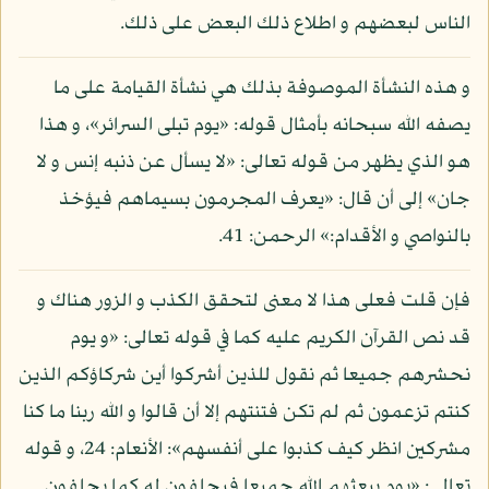
الناس لبعضهم و اطلاع ذلك البعض على ذلك.
و هذه النشأة الموصوفة بذلك هي نشأة القيامة على ما
يصفه الله سبحانه بأمثال قوله: «يوم تبلى السرائر»، و هذا
هو الذي يظهر من قوله تعالى: «لا يسأل عن ذنبه إنس و لا
جان» إلى أن قال: «يعرف المجرمون بسيماهم فيؤخذ
بالنواصي و الأقدام:» الرحمن: 41.
فإن قلت فعلى هذا لا معنى لتحقق الكذب و الزور هناك و
قد نص القرآن الكريم عليه كما في قوله تعالى: «و يوم
نحشرهم جميعا ثم نقول للذين أشركوا أين شركاؤكم الذين
كنتم تزعمون ثم لم تكن فتنتهم إلا أن قالوا و الله ربنا ما كنا
مشركين انظر كيف كذبوا على أنفسهم»: الأنعام: 24، و قوله
تعالى: «يوم يبعثهم الله جميعا فيحلفون له كما يحلفون