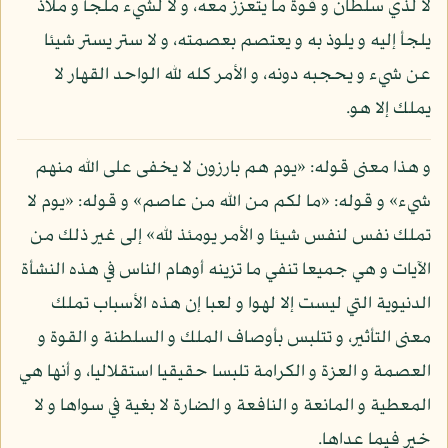
لا لذي سلطان و قوة ما يتعزز معه، و لا لشيء ملجأ و ملاذ
يلجأ إليه و يلوذ به و يعتصم بعصمته، و لا ستر يستر شيئا
عن شيء و يحجبه دونه، و الأمر كله لله الواحد القهار لا
يملك إلا هو.
و هذا معنى قوله: «يوم هم بارزون لا يخفى على الله منهم
شيء» و قوله: «ما لكم من الله من عاصم» و قوله: «يوم لا
تملك نفس لنفس شيئا و الأمر يومئذ لله» إلى غير ذلك من
الآيات و هي جميعا تنفي ما تزينه أوهام الناس في هذه النشأة
الدنيوية التي ليست إلا لهوا و لعبا إن هذه الأسباب تملك
معنى التأثير، و تتلبس بأوصاف الملك و السلطنة و القوة و
العصمة و العزة و الكرامة تلبسا حقيقيا استقلاليا، و أنها هي
المعطية و المانعة و النافعة و الضارة لا بغية في سواها و لا
خير فيما عداها.