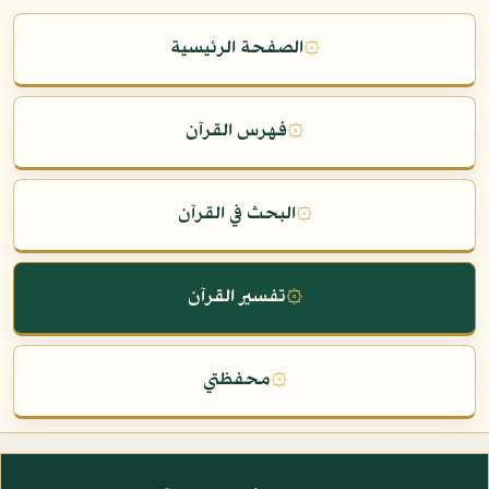
۞
الصفحة الرئيسية
۞
فهرس القرآن
۞
البحث في القرآن
۞
تفسير القرآن
۞
محفظتي