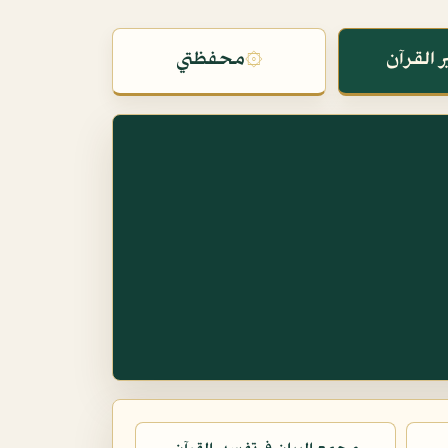
 القرآن
۞
محفظتي