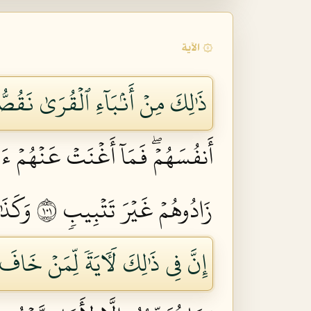
۞ الآية
ذَٰلِكَ مِنۡ أَنۢبَآءِ ٱلۡقُرَىٰ نَقُصُّ
أَنفُسَهُمۡۖ فَمَآ أَغۡنَتۡ عَنۡهُمۡ ءَا
زَادُوهُمۡ غَيۡرَ تَتۡبِيبٖ ١٠١
وَكَذَٰ
إِنَّ فِي ذَٰلِكَ لَأٓيَةٗ لِّمَنۡ خَافَ ع