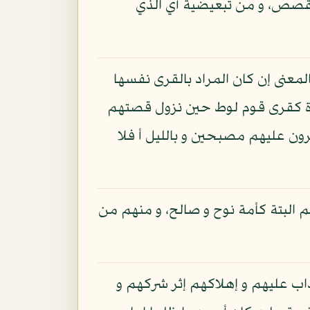
القصص، و من تبعيضية أي الذي
معنى إن كان المراد بالقرى نفسها
لمرة كقرى قوم لوط حين نزول قصتهم
ة لقوم يعقلون»: العنكبوت: 35 و قال: «و إنكم لتمرون عليهم مصبحين و بالليل أ فلا
م البتة كأمة نوح و صالح، و منهم من
ذاب عليهم و إهلاكهم إثر شركهم و