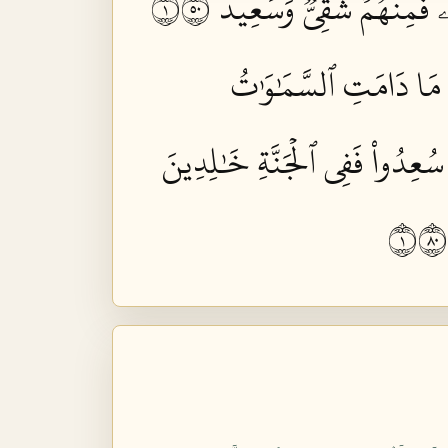
ۚ فَمِنۡهُمۡ شَقِيّٞ وَسَعِيدٞ ١٠٥
مَا دَامَتِ ٱلسَّمَٰوَٰتُ
 سُعِدُواْ فَفِي ٱلۡجَنَّةِ خَٰلِدِينَ