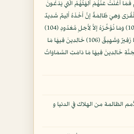
نَاهُمْ وَلَكِن ظَلَمُواْ أَنفُسَهُمْ فَمَا أَغْنَتْ عَنْهُمْ آلِهَتُهُمُ الَّتِي يَدْعُونَ
َتْبِيبٍ (101) وَكَذَلِكَ أَخْذُ رَبِّكَ إِذَا أَخَذَ الْقُرَى وَهِيَ ظَالِمَةٌ إِنَّ أَخْذَهُ أَلِيمٌ شَدِيدٌ
(102) إِنَّ فِي ذَلِكَ لآيَةً لِّمَنْ خَافَ عَذَابَ الآخِرَةِ ذَلِكَ يَوْمٌ مَّجْمُوعٌ لَّهُ النَّاسُ وَذَلِكَ يَوْمٌ مَّشْهُودٌ (103) وَمَا نُؤَخِّرُهُ إِلاَّ لِأَجَلٍ مَّعْدُودٍ (104)
يَوْمَ يَأْتِ لاَ تَكَلَّمُ نَفْسٌ إِلاَّ بِإِذْنِهِ فَمِنْهُمْ شَقِيٌّ وَسَعِيدٌ (105) فَأَمَّا الَّذِينَ شَقُواْ فَفِي النَّارِ لَهُمْ فِيهَا زَفِيرٌ وَشَهِيقٌ (106) خَالِدِينَ فِيهَا مَا
لِّمَا يُرِيدُ (107) وَأَمَّا الَّذِينَ سُعِدُواْ فَفِي الْجَنَّةِ خَالِدِينَ فِيهَا مَا دَامَتِ السَّمَاوَاتُ
 الظالمة من الهلاك في الدنيا و