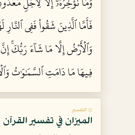
وَمَا نُؤَخِّرُهُۥٓ إِلَّا لِأَجَلٖ مَّعۡدُودٖ ٤
فَأَمَّا ٱلَّذِينَ شَقُواْ فَفِي ٱلنَّارِ لَ
وَٱلۡأَرۡضُ إِلَّا مَا شَآءَ رَبُّكَۚ إِنَّ ر
فِيهَا مَا دَامَتِ ٱلسَّمَٰوَٰتُ وَٱلۡأَرۡ
۞ التفسير
الميزان في تفسير القرآن