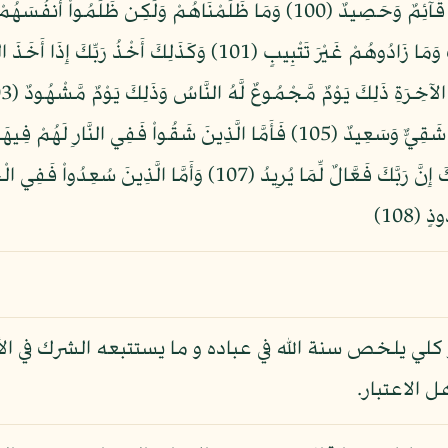
ذَلِكَ مِنْ أَنبَاء الْقُرَى نَقُصُّهُ عَلَيْكَ مِنْهَا قَآئِمٌ وَحَصِيدٌ (100) وَمَا ظَلَمْ
مِن دُونِ اللّهِ مِن شَيْءٍ لِّمَّا جَاء أَمْرُ رَبِّكَ وَمَا زَادُوهُمْ غَيْرَ ت
دَامَتِ السَّمَاوَاتُ وَالأَرْضُ إِلاَّ مَا شَاء رَبُّكَ إِنَّ رَبَّكَ فَعَّالٌ 
 (108)
 يلخص سنة الله في عباده و ما يستتبعه الشرك في الأمم
ل الاعتبار.