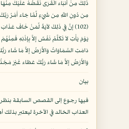
وَالأَرْضُ إِلاَّ مَا شَاء رَبُّكَ عَطَاء غَيْرَ مَجْذُوذٍ
بيان
فيها رجوع إلى القصص السابقة بنظر كلي
العذاب الخالد في الآخرة ليعتبر بذلك أه