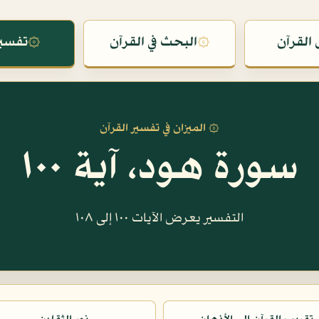
القرآن
۞
البحث في القرآن
۞
تفسير
۞ الميزان في تفسير القرآن
سورة هود، آية ١٠٠
التفسير يعرض الآيات ١٠٠ إلى ١٠٨