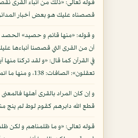
قوله تعالى: «ذلك من أنباء القرى نق
قصصناه عليك هو بعض أخبار المدائن و
و قوله: «منها قائم و حصيد» الحصد قط
أن من القرى التي قصصنا أنباءها عليك
تعقلون»: الصافات: 138، و منها ما انمحت آثاره و انطمست أعلامه كقرى قوم نوح و عاد.
و إن كان المراد بالقرى أهلها فالمعنى
قطع الله دابرهم كقوم لوط لم ينج من
قوله تعالى: «و ما ظلمناهم و لكن ظلمو