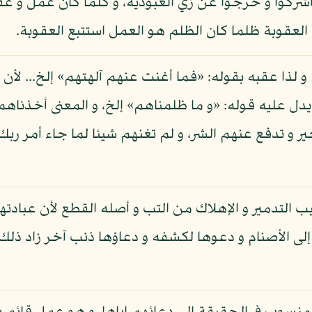
كوا و خرجوا عن زي العبودية، و كلما كان عمل و عقو
 العقوبة ظلما كان الظلم هو العمل استتبع العقوبة.
 لذا عقبه بقوله: «فما أغنت عنهم آلهتهم» إلخ... ل
ل عليه قوله: «و ما ظلمناهم» إلخ، و المعنى أخذناهم ف
ير و تدفع عنهم الشر، و لم تغنهم شيئا لما جاء أمر ر
بيب التدمير و الإهلاك من التب و أصله القطع لأن عبادته
إلى الأصنام و دعوها لكشفه و دعاؤها ذنب آخر زاد ذلك