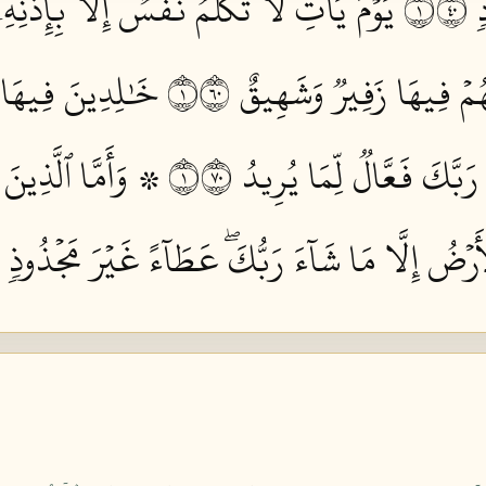
١٠
يَوۡمَ يَأۡتِ لَا تَكَلَّمُ نَفۡسٌ إِلَّا بِإِذۡنِهِۦ
هُمۡ فِيهَا زَفِيرٞ وَشَهِيقٌ ١٠٦
خَٰلِدِينَ فِيهَا 
َبَّكَ فَعَّالٞ لِّمَا يُرِيدُ ١٠٧
۞ وَأَمَّا ٱلَّذِينَ
ضُ إِلَّا مَا شَآءَ رَبُّكَۖ عَطَآءً غَيۡرَ مَجۡذُوذٖ ١٠٨