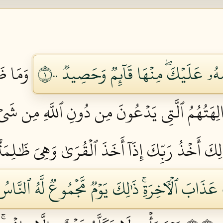
هُۥ عَلَيۡكَۖ مِنۡهَا قَآئِمٞ وَحَصِيدٞ ١٠٠
وَمَا ظَ
لِهَتُهُمُ ٱلَّتِي يَدۡعُونَ مِن دُونِ ٱللَّهِ مِن شَيۡءٖ لّ
لِكَ أَخۡذُ رَبِّكَ إِذَآ أَخَذَ ٱلۡقُرَىٰ وَهِيَ ظَٰلِمَةٌۚ إ
َذَابَ ٱلۡأٓخِرَةِۚ ذَٰلِكَ يَوۡمٞ مَّجۡمُوعٞ لَّهُ ٱلنَّاسُ و