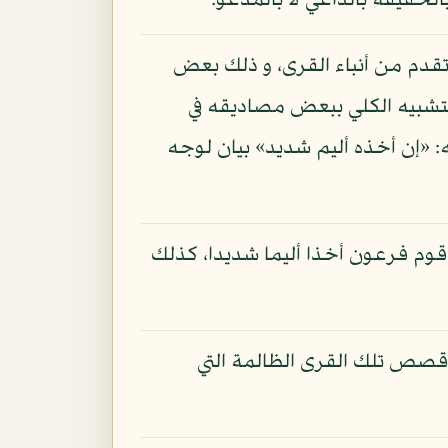
لحقيقة بالداعي لا بالمدعو.
 تقدم من أنباء القرى، و ذلك بعض
لتشبيه الكلي ببعض مصاديقه في
: «إن أخذه أليم شديد» بيان لوجه
 قوم فرعون أخذا أليما شديدا، كذلك
من قصص تلك القرى الظالمة التي