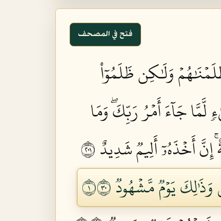
فتح في المصحف
لَمۡنَٰهُمۡ وَلَٰكِن ظَلَمُوٓاْ
َمَّا جَآءَ أَمۡرُ رَبِّكَۖ وَمَا
ِنَّ أَخۡذَهُۥٓ أَلِيمٞ شَدِيدٌ ١٠٢
َذَٰلِكَ يَوۡمٞ مَّشۡهُودٞ ١٠٣