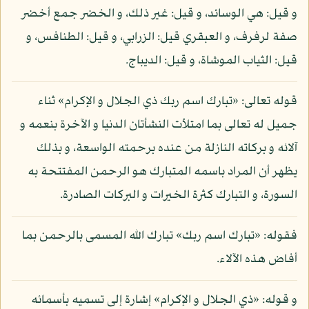
و قيل: هي الوسائد، و قيل: غير ذلك، و الخضر جمع أخضر
صفة لرفرف، و العبقري قيل: الزرابي، و قيل: الطنافس، و
قيل: الثياب الموشاة، و قيل: الديباج.
قوله تعالى: «تبارك اسم ربك ذي الجلال و الإكرام» ثناء
جميل له تعالى بما امتلأت النشأتان الدنيا و الآخرة بنعمه و
آلائه و بركاته النازلة من عنده برحمته الواسعة، و بذلك
يظهر أن المراد باسمه المتبارك هو الرحمن المفتتحة به
السورة، و التبارك كثرة الخيرات و البركات الصادرة.
فقوله: «تبارك اسم ربك» تبارك الله المسمى بالرحمن بما
أفاض هذه الآلاء.
و قوله: «ذي الجلال و الإكرام» إشارة إلى تسميه بأسمائه