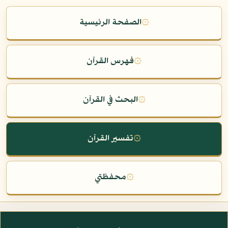
۞
الصفحة الرئيسية
۞
فهرس القرآن
۞
البحث في القرآن
۞
تفسير القرآن
۞
محفظتي