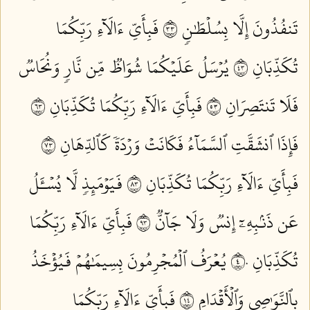
تَنفُذُونَ إِلَّا بِسُلۡطَٰنٖ ٣٣
فَبِأَيِّ ءَالَآءِ رَبِّكُمَا
تُكَذِّبَانِ ٣٤
يُرۡسَلُ عَلَيۡكُمَا شُوَاظٞ مِّن نَّارٖ وَنُحَاسٞ
فَلَا تَنتَصِرَانِ ٣٥
فَبِأَيِّ ءَالَآءِ رَبِّكُمَا تُكَذِّبَانِ ٣٦
فَإِذَا ٱنشَقَّتِ ٱلسَّمَآءُ فَكَانَتۡ وَرۡدَةٗ كَٱلدِّهَانِ ٣٧
فَبِأَيِّ ءَالَآءِ رَبِّكُمَا تُكَذِّبَانِ ٣٨
فَيَوۡمَئِذٖ لَّا يُسۡـَٔلُ
عَن ذَنۢبِهِۦٓ إِنسٞ وَلَا جَآنّٞ ٣٩
فَبِأَيِّ ءَالَآءِ رَبِّكُمَا
تُكَذِّبَانِ ٤٠
يُعۡرَفُ ٱلۡمُجۡرِمُونَ بِسِيمَٰهُمۡ فَيُؤۡخَذُ
بِٱلنَّوَٰصِي وَٱلۡأَقۡدَامِ ٤١
فَبِأَيِّ ءَالَآءِ رَبِّكُمَا