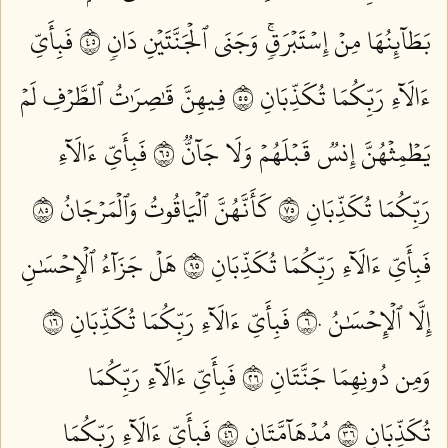
بَطَآئِنُهَا مِنۡ إِسۡتَبۡرَقٖۚ وَجَنَى ٱلۡجَنَّتَيۡنِ دَانٖ ٥٤
فَبِأَيِّ
ءَالَآءِ رَبِّكُمَا تُكَذِّبَانِ ٥٥
فِيهِنَّ قَٰصِرَٰتُ ٱلطَّرۡفِ لَمۡ
يَطۡمِثۡهُنَّ إِنسٞ قَبۡلَهُمۡ وَلَا جَآنّٞ ٥٦
فَبِأَيِّ ءَالَآءِ
رَبِّكُمَا تُكَذِّبَانِ ٥٧
كَأَنَّهُنَّ ٱلۡيَاقُوتُ وَٱلۡمَرۡجَانُ ٥٨
فَبِأَيِّ ءَالَآءِ رَبِّكُمَا تُكَذِّبَانِ ٥٩
هَلۡ جَزَآءُ ٱلۡإِحۡسَٰنِ
إِلَّا ٱلۡإِحۡسَٰنُ ٦٠
فَبِأَيِّ ءَالَآءِ رَبِّكُمَا تُكَذِّبَانِ ٦١
وَمِن دُونِهِمَا جَنَّتَانِ ٦٢
فَبِأَيِّ ءَالَآءِ رَبِّكُمَا
تُكَذِّبَانِ ٦٣
مُدۡهَآمَّتَانِ ٦٤
فَبِأَيِّ ءَالَآءِ رَبِّكُمَا