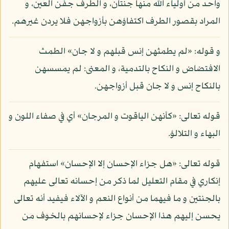
واحد من أولياء الله منها جنتان، و الطرف جفن العين، و
المراد بقصور الطرف اكتفاؤهن بأزواجهن فلا يردن غيرهم.
و قوله: «لم يطمثهن إنس قبلهم و لا جان» الطمث
الافتضاض و النكاح بالتدمية، و المعنى: لم يمسسهن
بالنكاح إنس و لا جان قبل أزواجهن.
قوله تعالى: «كأنهن الياقوت و المرجان» أي في صفاء اللون و
البهاء و التلالؤ.
قوله تعالى: «هل جزاء الإحسان إلا الإحسان» استفهام
إنكاري في مقام التعليل لما ذكر من إحسانه تعالى عليهم
بالجنتين و ما فيهما من أنواع النعم و الآلاء فيفيد أنه تعالى
يحسن إليهم هذا الإحسان جزاء لإحسانهم بالخوف من