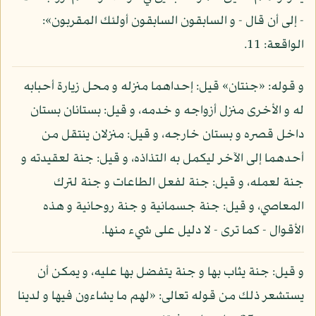
- إلى أن قال - و السابقون السابقون أولئك المقربون»:
الواقعة: 11.
و قوله: «جنتان» قيل: إحداهما منزله و محل زيارة أحبابه
له و الأخرى منزل أزواجه و خدمه، و قيل: بستانان بستان
داخل قصره و بستان خارجه، و قيل: منزلان ينتقل من
أحدهما إلى الآخر ليكمل به التذاذه، و قيل: جنة لعقيدته و
جنة لعمله، و قيل: جنة لفعل الطاعات و جنة لترك
المعاصي، و قيل: جنة جسمانية و جنة روحانية و هذه
الأقوال - كما ترى - لا دليل على شيء منها.
و قيل: جنة يثاب بها و جنة يتفضل بها عليه، و يمكن أن
يستشعر ذلك من قوله تعالى: «لهم ما يشاءون فيها و لدينا