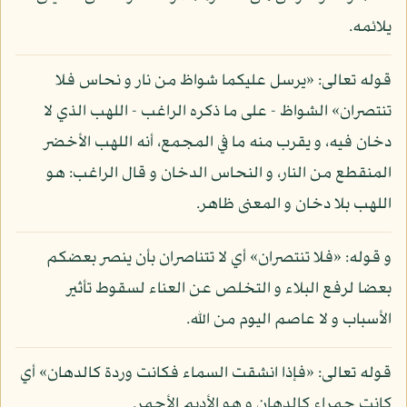
يلائمه.
قوله تعالى: «يرسل عليكما شواظ من نار و نحاس فلا
تنتصران» الشواظ - على ما ذكره الراغب - اللهب الذي لا
دخان فيه، و يقرب منه ما في المجمع، أنه اللهب الأخضر
المنقطع من النار، و النحاس الدخان و قال الراغب: هو
اللهب بلا دخان و المعنى ظاهر.
و قوله: «فلا تنتصران» أي لا تتناصران بأن ينصر بعضكم
بعضا لرفع البلاء و التخلص عن العناء لسقوط تأثير
الأسباب و لا عاصم اليوم من الله.
قوله تعالى: «فإذا انشقت السماء فكانت وردة كالدهان» أي
كانت حمراء كالدهان و هو الأديم الأحمر.