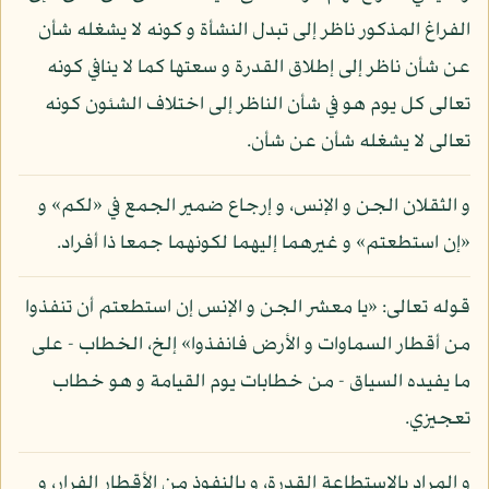
الفراغ المذكور ناظر إلى تبدل النشأة و كونه لا يشغله شأن
عن شأن ناظر إلى إطلاق القدرة و سعتها كما لا ينافي كونه
تعالى كل يوم هو في شأن الناظر إلى اختلاف الشئون كونه
تعالى لا يشغله شأن عن شأن.
و الثقلان الجن و الإنس، و إرجاع ضمير الجمع في «لكم» و
«إن استطعتم» و غيرهما إليهما لكونهما جمعا ذا أفراد.
قوله تعالى: «يا معشر الجن و الإنس إن استطعتم أن تنفذوا
من أقطار السماوات و الأرض فانفذوا» إلخ، الخطاب - على
ما يفيده السياق - من خطابات يوم القيامة و هو خطاب
تعجيزي.
و المراد بالاستطاعة القدرة، و بالنفوذ من الأقطار الفرار، و