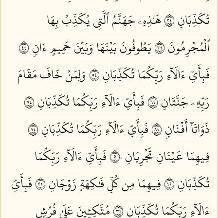
تُكَذِّبَانِ ٤٢
هَٰذِهِۦ جَهَنَّمُ ٱلَّتِي يُكَذِّبُ بِهَا
ٱلۡمُجۡرِمُونَ ٤٣
يَطُوفُونَ بَيۡنَهَا وَبَيۡنَ حَمِيمٍ ءَانٖ ٤٤
فَبِأَيِّ ءَالَآءِ رَبِّكُمَا تُكَذِّبَانِ ٤٥
وَلِمَنۡ خَافَ مَقَامَ
رَبِّهِۦ جَنَّتَانِ ٤٦
فَبِأَيِّ ءَالَآءِ رَبِّكُمَا تُكَذِّبَانِ ٤٧
ذَوَاتَآ أَفۡنَانٖ ٤٨
فَبِأَيِّ ءَالَآءِ رَبِّكُمَا تُكَذِّبَانِ ٤٩
فِيهِمَا عَيۡنَانِ تَجۡرِيَانِ ٥٠
فَبِأَيِّ ءَالَآءِ رَبِّكُمَا
تُكَذِّبَانِ ٥١
فِيهِمَا مِن كُلِّ فَٰكِهَةٖ زَوۡجَانِ ٥٢
فَبِأَيِّ
ءَالَآءِ رَبِّكُمَا تُكَذِّبَانِ ٥٣
مُتَّكِـِٔينَ عَلَىٰ فُرُشِۭ