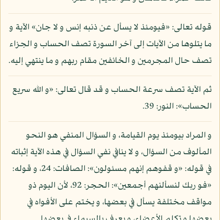
قوله تعالى: «فيومئذ لا يسأل عن ذنبه إنس و لا جان» الآية و
ما يتلوها من الآيات إلى آخر السورة تصف الحساب و الجزاء
تصف حال المجرمين و الخائفين مقام ربهم و ما ينتهي إليه.
ثم الآية تصف سرعة الحساب و قد قال تعالى: «و الله سريع
الحساب»: النور: 39.
و المراد بيومئذ يوم القيامة، و السؤال المنفي هو النحو
المألوف من السؤال، و لا ينافي نفي السؤال في هذه الآية إثباته
في قوله: «و قفوهم إنهم مسئولون»: الصافات: 24، و قوله:
«فو ربك لنسألنهم أجمعين»: الحجر: 92، لأن اليوم ذو
مواقف مختلفة يسأل في بعضها، و يختم على الأفواه في
بعضها و تكلم الأعضاء، و يعرف بالسيماء في بعضها.