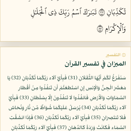
تُكَذِّبَانِ ٧٧
تَبَٰرَكَ ٱسۡمُ رَبِّكَ ذِي ٱلۡجَلَٰلِ
وَٱلۡإِكۡرَامِ ٧٨
۞ التفسير
الميزان في تفسير القرآن
سَنَفْرُغُ لَكُمْ أَيُّهَا الثَّقَلَانِ (31) فَبِأَيِّ آلَاء رَبِّكُمَا تُكَذِّبَانِ (32) يَا
مَعْشَرَ الْجِنِّ وَالْإِنسِ إِنِ اسْتَطَعْتُمْ أَن تَنفُذُوا مِنْ أَقْطَارِ
السَّمَاوَاتِ وَالْأَرْضِ فَانفُذُوا لَا تَنفُذُونَ إِلَّا بِسُلْطَانٍ (33) فَبِأَيِّ
آلَاء رَبِّكُمَا تُكَذِّبَانِ (34) يُرْسَلُ عَلَيْكُمَا شُوَاظٌ مِّن نَّارٍ وَنُحَاسٌ
فَلَا تَنتَصِرَانِ (35) فَبِأَيِّ آلَاء رَبِّكُمَا تُكَذِّبَانِ (36) فَإِذَا انشَقَّتِ
السَّمَاء فَكَانَتْ وَرْدَةً كَالدِّهَانِ (37) فَبِأَيِّ آلَاء رَبِّكُمَا تُكَذِّبَانِ