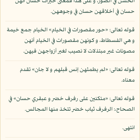
الحسن في الصور، و على هذا فمعنى خيرات حسان أنهن
حسان في أخلاقهن حسان في وجوههن.
قوله تعالى: «حور مقصورات في الخيام» الخيام جمع خيمة
و هي الفسطاط، و كونهن مقصورات في الخيام أنهن
مصونات غير مبتذلات لا نصيب لغير أزواجهن فيهن.
قوله تعالى: «لم يطمثهن إنس قبلهم و لا جان» تقدم
معناه.
قوله تعالى: «متكئين على رفرف خضر و عبقري حسان» في
الصحاح،: الرفرف ثياب خضر تتخذ منها المجالس.
انتهى.