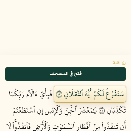
۞ الآية
فتح في المصحف
سَنَفۡرُغُ لَكُمۡ أَيُّهَ ٱلثَّقَلَانِ ٣١
فَبِأَيِّ ءَالَآءِ رَبِّكُمَا
تُكَذِّبَانِ ٣٢
يَٰمَعۡشَرَ ٱلۡجِنِّ وَٱلۡإِنسِ إِنِ ٱسۡتَطَعۡتُمۡ
أَن تَنفُذُواْ مِنۡ أَقۡطَارِ ٱلسَّمَٰوَٰتِ وَٱلۡأَرۡضِ فَٱنفُذُواْۚ لَا