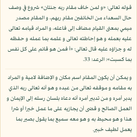
قوله تعالى: «و لمن خاف مقام ربه جنتان» شروع في وصف
حال السعداء من الخائفين مقام ربهم، و المقام مصدر
ميمي بمعنى القيام مضاف إلى فاعله، و المراد قيامه تعالى
عليه بعمله و هو إحاطته تعالى و علمه بما عمله و حفظه
له و جزاؤه عليه قال تعالى: «أ فمن هو قائم على كل نفس
بما كسبت»: الرعد: 33.
و يمكن أن يكون المقام اسم مكان و الإضافة لامية و المراد
به مقامه و موقفه تعالى من عبده و هو أنه تعالى ربه الذي
يدبر أمره و من تدبير أمره أنه دعاه بلسان رسله إلى الإيمان و
العمل الصالح و قضى أن يجازيه على ما عمل خيرا أو شرا
هذا و هو محيط به و هو معه سميع بما يقول بصير بما
يعمل لطيف خبير.