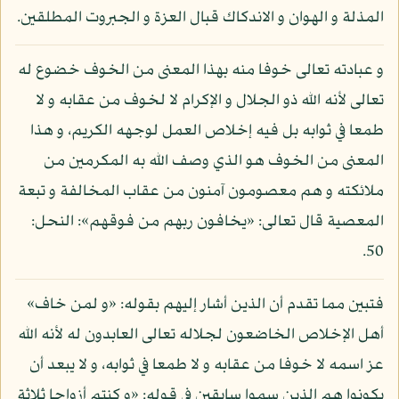
المذلة و الهوان و الاندكاك قبال العزة و الجبروت المطلقين.
و عبادته تعالى خوفا منه بهذا المعنى من الخوف خضوع له
تعالى لأنه الله ذو الجلال و الإكرام لا لخوف من عقابه و لا
طمعا في ثوابه بل فيه إخلاص العمل لوجهه الكريم، و هذا
المعنى من الخوف هو الذي وصف الله به المكرمين من
ملائكته و هم معصومون آمنون من عقاب المخالفة و تبعة
المعصية قال تعالى: «يخافون ربهم من فوقهم»: النحل:
50.
فتبين مما تقدم أن الذين أشار إليهم بقوله: «و لمن خاف»
أهل الإخلاص الخاضعون لجلاله تعالى العابدون له لأنه الله
عز اسمه لا خوفا من عقابه و لا طمعا في ثوابه، و لا يبعد أن
يكونوا هم الذين سموا سابقين في قوله: «و كنتم أزواجا ثلاثة