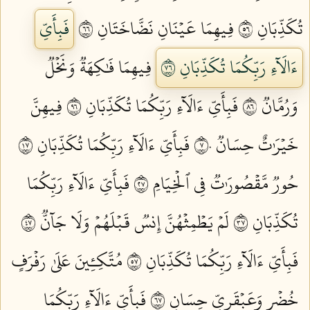
تُكَذِّبَانِ ٦٥
فِيهِمَا عَيۡنَانِ نَضَّاخَتَانِ ٦٦
فَبِأَيِّ
ءَالَآءِ رَبِّكُمَا تُكَذِّبَانِ ٦٧
فِيهِمَا فَٰكِهَةٞ وَنَخۡلٞ
وَرُمَّانٞ ٦٨
فَبِأَيِّ ءَالَآءِ رَبِّكُمَا تُكَذِّبَانِ ٦٩
فِيهِنَّ
خَيۡرَٰتٌ حِسَانٞ ٧٠
فَبِأَيِّ ءَالَآءِ رَبِّكُمَا تُكَذِّبَانِ ٧١
حُورٞ مَّقۡصُورَٰتٞ فِي ٱلۡخِيَامِ ٧٢
فَبِأَيِّ ءَالَآءِ رَبِّكُمَا
تُكَذِّبَانِ ٧٣
لَمۡ يَطۡمِثۡهُنَّ إِنسٞ قَبۡلَهُمۡ وَلَا جَآنّٞ ٧٤
فَبِأَيِّ ءَالَآءِ رَبِّكُمَا تُكَذِّبَانِ ٧٥
مُتَّكِـِٔينَ عَلَىٰ رَفۡرَفٍ
خُضۡرٖ وَعَبۡقَرِيٍّ حِسَانٖ ٧٦
فَبِأَيِّ ءَالَآءِ رَبِّكُمَا