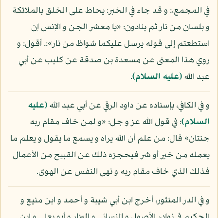
في المجمع،: و قد جاء في الخبر: يحاط على الخلق بالملائكة
و بلسان من نار ثم ينادون: «يا معشر الجن و الإنس إن
استطعتم إلى قوله يرسل عليكما شواظ من نار»:. أقول: و
روي هذا المعنى عن مسعدة بن صدقة عن كليب عن أبي
عبد الله
(عليه السلام)
.
و في الكافي، بإسناده عن داود الرقي عن أبي عبد الله
(عليه
السلام)
: في قول الله عز و جل: «و لمن خاف مقام ربه
جنتان» قال: من علم أن الله يراه و يسمع ما يقول و يعلم ما
يعمله من خير أو شر فيحجزه ذلك عن القبيح من الأعمال
فذلك الذي خاف مقام ربه و نهى النفس عن الهوى.
و في الدر المنثور، أخرج ابن أبي شيبة و أحمد و ابن منيع و
الحكيم في نوادر الأصول و النسائي و البزار و أبو يعلى و ابن