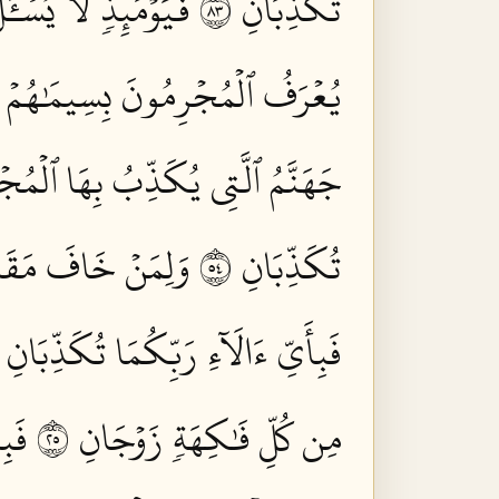
تُكَذِّبَانِ ٣٨
فَيَوۡمَئِذٖ لَّا يُسۡـٔ
يُعۡرَفُ ٱلۡمُجۡرِمُونَ بِسِيمَٰهُمۡ فَيُ
جَهَنَّمُ ٱلَّتِي يُكَذِّبُ بِهَا ٱلۡمُجۡ
تُكَذِّبَانِ ٤٥
وَلِمَنۡ خَافَ مَقَامَ 
فَبِأَيِّ ءَالَآءِ رَبِّكُمَا تُكَذِّبَانِ ٤٩
مِن كُلِّ فَٰكِهَةٖ زَوۡجَانِ ٥٢
فَبِ