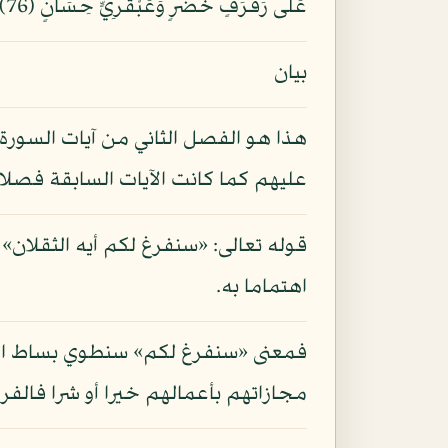
عَلَى رَفْرَفٍ خُضْرٍ وَعَبْقَرِيٍّ حِسَانٍ (76) فَبِأَيِّ آلَاء رَبِّكُمَا تُكَذِّبَانِ (77) تَبَارَكَ اسْمُ رَبِّكَ ذِي الْجَلَالِ وَالْإِكْرَامِ (78)
بيان
هذا هو الفصل الثاني من آيات السورة يص
عليهم كما كانت الآيات السابقة فصلا أو
قوله تعالى: «سنفرغ لكم أيه الثقلان» ي
اهتماما به.
فمعنى «سنفرغ لكم» سنطوي بساط النشأة
مجازاتهم بأعمالهم خيرا أو شرا فالفرا