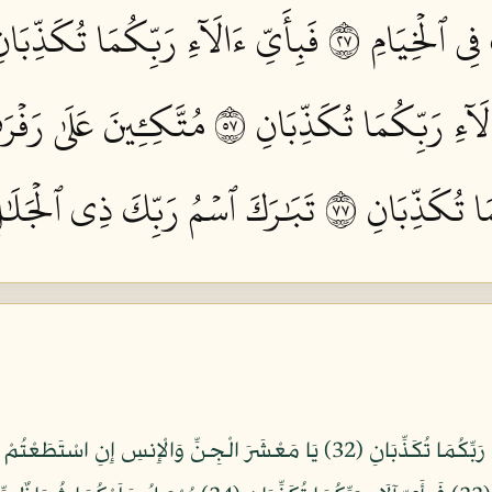
ي ٱلۡخِيَامِ ٧٢
فَبِأَيِّ ءَالَآءِ رَبِّكُمَا تُكَذِّبَانِ 
لَآءِ رَبِّكُمَا تُكَذِّبَانِ ٧٥
مُتَّكِـِٔينَ عَلَىٰ رَف
َا تُكَذِّبَانِ ٧٧
تَبَٰرَكَ ٱسۡمُ رَبِّكَ ذِي ٱلۡجَلَٰلِ 
سَنَفْرُغُ لَكُمْ أَيُّهَا الثَّقَلَانِ (31) فَبِأَيِّ آلَاء رَبِّكُمَا تُكَذِّبَانِ (32) يَا مَعْشَرَ