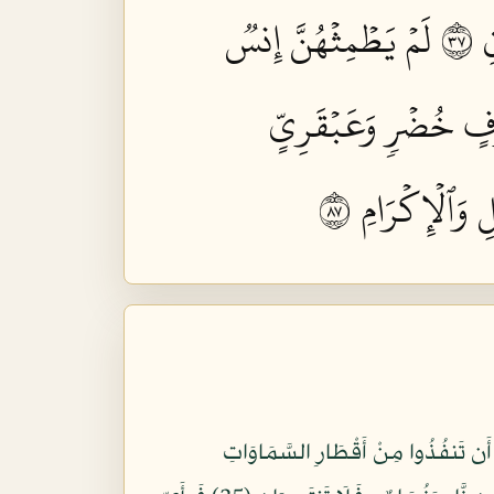
٧٣
لَمۡ يَطۡمِثۡهُنَّ إِنسٞ
ۡرَفٍ خُضۡرٖ وَعَبۡقَرِيٍّ
وَٱلۡإِكۡرَامِ ٧٨
 الْجِنِّ وَالْإِنسِ إِنِ اسْتَطَعْتُمْ أَن تَنفُذُوا مِنْ أَقْطَارِ السَّمَاوَاتِ