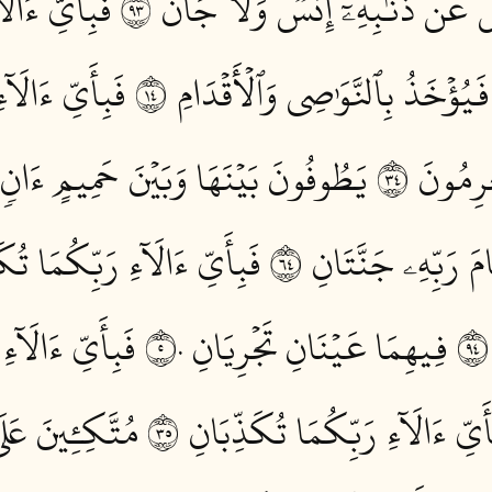
َلُ عَن ذَنۢبِهِۦٓ إِنسٞ وَلَا جَآنّٞ ٣٩
فَبِأَيِّ ءَالَا
ؤۡخَذُ بِٱلنَّوَٰصِي وَٱلۡأَقۡدَامِ ٤١
فَبِأَيِّ ءَالَآء
رِمُونَ ٤٣
يَطُوفُونَ بَيۡنَهَا وَبَيۡنَ حَمِيمٍ ءَانٖ ٤
رَبِّهِۦ جَنَّتَانِ ٤٦
فَبِأَيِّ ءَالَآءِ رَبِّكُمَا تُكَذ
فِيهِمَا عَيۡنَانِ تَجۡرِيَانِ ٥٠
فَبِأَيِّ ءَالَآءِ
أَيِّ ءَالَآءِ رَبِّكُمَا تُكَذِّبَانِ ٥٣
مُتَّكِـِٔينَ عَلَ