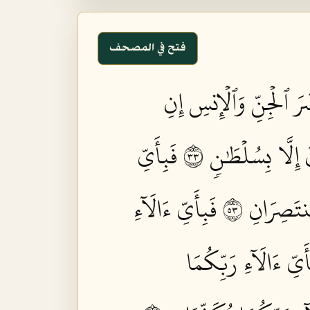
فتح في المصحف
رَ ٱلۡجِنِّ وَٱلۡإِنسِ إِنِ
ِلَّا بِسُلۡطَٰنٖ ٣٣
فَبِأَيِّ
تَصِرَانِ ٣٥
فَبِأَيِّ ءَالَآءِ
أَيِّ ءَالَآءِ رَبِّكُمَا