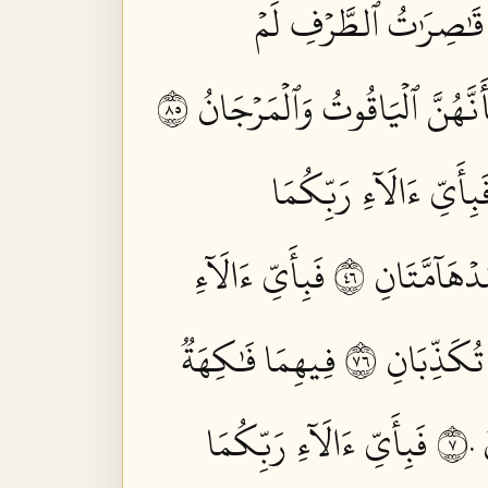
قَٰصِرَٰتُ ٱلطَّرۡفِ لَمۡ
نَّهُنَّ ٱلۡيَاقُوتُ وَٱلۡمَرۡجَانُ ٥٨
َبِأَيِّ ءَالَآءِ رَبِّكُمَا
دۡهَآمَّتَانِ ٦٤
فَبِأَيِّ ءَالَآءِ
ُكَذِّبَانِ ٦٧
فِيهِمَا فَٰكِهَةٞ
٧
فَبِأَيِّ ءَالَآءِ رَبِّكُمَا