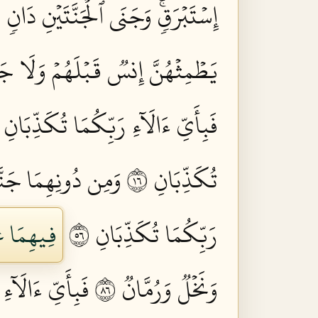
إِسۡتَبۡرَقٖۚ وَجَنَى ٱلۡجَنَّتَيۡنِ دَانٖ ٥٤
يَطۡمِثۡهُنَّ إِنسٞ قَبۡلَهُمۡ وَلَا جَآن
فَبِأَيِّ ءَالَآءِ رَبِّكُمَا تُكَذِّبَانِ ٥٩
تُكَذِّبَانِ ٦١
وَمِن دُونِهِمَا جَنَّت
رَبِّكُمَا تُكَذِّبَانِ ٦٥
فِيهِمَا عَ
وَنَخۡلٞ وَرُمَّانٞ ٦٨
فَبِأَيِّ ءَالَآءِ