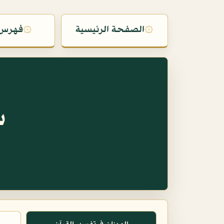
۞
الصفحة الرئيسية
۞
فهرس 
س