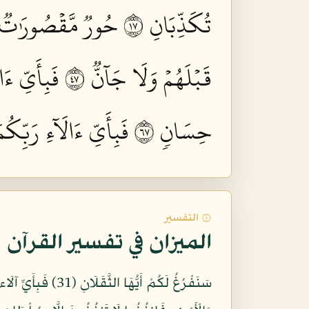
تُكَذِّبَانِ ٧١
حُورٞ مَّقۡصُورَٰتٞ فِ
قَبۡلَهُمۡ وَلَا جَآنّٞ ٧٤
فَبِأَيِّ ءَا
حِسَانٖ ٧٦
فَبِأَيِّ ءَالَآءِ رَبِّكُم
۞ التفسير
الميزان في تفسير القرآن