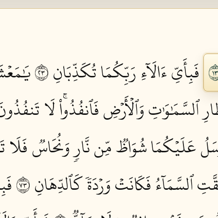
فَبِأَيِّ ءَالَآءِ رَبِّكُمَا تُكَذِّبَانِ ٣٢
يَٰمَعۡشَ
رِ ٱلسَّمَٰوَٰتِ وَٱلۡأَرۡضِ فَٱنفُذُواْۚ لَا تَنفُذُونَ إ
سَلُ عَلَيۡكُمَا شُوَاظٞ مِّن نَّارٖ وَنُحَاسٞ فَلَا تَن
َّتِ ٱلسَّمَآءُ فَكَانَتۡ وَرۡدَةٗ كَٱلدِّهَانِ ٣٧
فَبِ