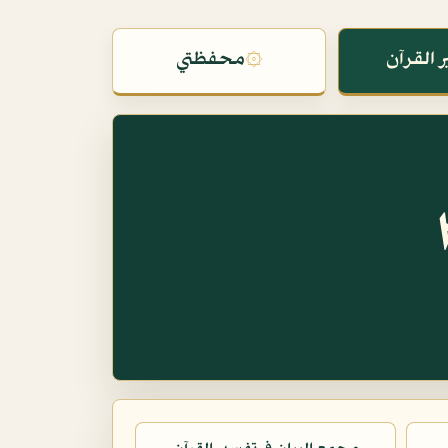
 القرآن
۞
محفظتي