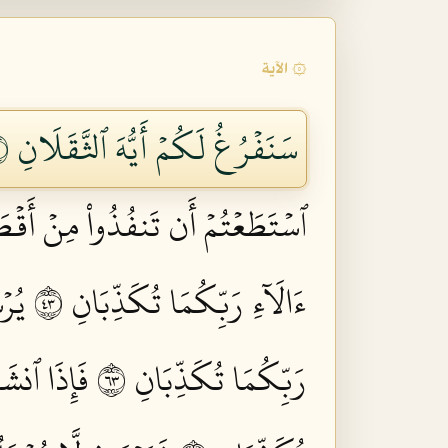
۞ الآية
سَنَفۡرُغُ لَكُمۡ أَيُّهَ ٱلثَّقَلَانِ ٣١
ٱسۡتَطَعۡتُمۡ أَن تَنفُذُواْ مِنۡ أَقۡطَا
ءَالَآءِ رَبِّكُمَا تُكَذِّبَانِ ٣٤
يُرۡ
رَبِّكُمَا تُكَذِّبَانِ ٣٦
فَإِذَا ٱنشَق