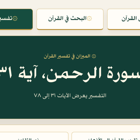
القرآن
۞
البحث في القرآن
۞
تفسير
۞ الميزان في تفسير القرآن
ورة الرحمن، آية ٣١
التفسير يعرض الآيات ٣١ إلى ٧٨