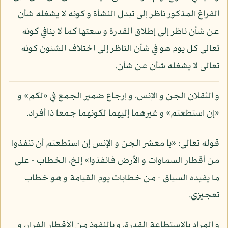
الفراغ المذكور ناظر إلى تبدل النشأة و كونه لا يشغله شأن
عن شأن ناظر إلى إطلاق القدرة و سعتها كما لا ينافي كونه
تعالى كل يوم هو في شأن الناظر إلى اختلاف الشئون كونه
تعالى لا يشغله شأن عن شأن.
و الثقلان الجن و الإنس، و إرجاع ضمير الجمع في «لكم» و
«إن استطعتم» و غيرهما إليهما لكونهما جمعا ذا أفراد.
قوله تعالى: «يا معشر الجن و الإنس إن استطعتم أن تنفذوا
من أقطار السماوات و الأرض فانفذوا» إلخ، الخطاب - على
ما يفيده السياق - من خطابات يوم القيامة و هو خطاب
تعجيزي.
و المراد بالاستطاعة القدرة، و بالنفوذ من الأقطار الفرار، و