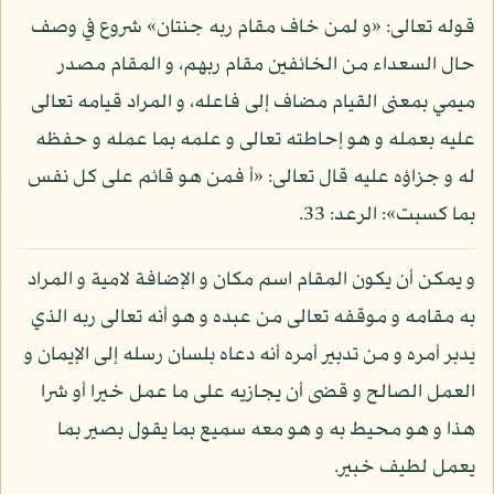
قوله تعالى: «و لمن خاف مقام ربه جنتان» شروع في وصف
حال السعداء من الخائفين مقام ربهم، و المقام مصدر
ميمي بمعنى القيام مضاف إلى فاعله، و المراد قيامه تعالى
عليه بعمله و هو إحاطته تعالى و علمه بما عمله و حفظه
له و جزاؤه عليه قال تعالى: «أ فمن هو قائم على كل نفس
بما كسبت»: الرعد: 33.
و يمكن أن يكون المقام اسم مكان و الإضافة لامية و المراد
به مقامه و موقفه تعالى من عبده و هو أنه تعالى ربه الذي
يدبر أمره و من تدبير أمره أنه دعاه بلسان رسله إلى الإيمان و
العمل الصالح و قضى أن يجازيه على ما عمل خيرا أو شرا
هذا و هو محيط به و هو معه سميع بما يقول بصير بما
يعمل لطيف خبير.