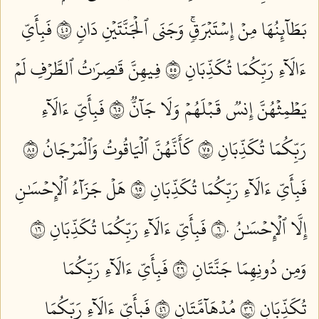
بَطَآئِنُهَا مِنۡ إِسۡتَبۡرَقٖۚ وَجَنَى ٱلۡجَنَّتَيۡنِ دَانٖ ٥٤
فَبِأَيِّ
ءَالَآءِ رَبِّكُمَا تُكَذِّبَانِ ٥٥
فِيهِنَّ قَٰصِرَٰتُ ٱلطَّرۡفِ لَمۡ
يَطۡمِثۡهُنَّ إِنسٞ قَبۡلَهُمۡ وَلَا جَآنّٞ ٥٦
فَبِأَيِّ ءَالَآءِ
رَبِّكُمَا تُكَذِّبَانِ ٥٧
كَأَنَّهُنَّ ٱلۡيَاقُوتُ وَٱلۡمَرۡجَانُ ٥٨
فَبِأَيِّ ءَالَآءِ رَبِّكُمَا تُكَذِّبَانِ ٥٩
هَلۡ جَزَآءُ ٱلۡإِحۡسَٰنِ
إِلَّا ٱلۡإِحۡسَٰنُ ٦٠
فَبِأَيِّ ءَالَآءِ رَبِّكُمَا تُكَذِّبَانِ ٦١
وَمِن دُونِهِمَا جَنَّتَانِ ٦٢
فَبِأَيِّ ءَالَآءِ رَبِّكُمَا
تُكَذِّبَانِ ٦٣
مُدۡهَآمَّتَانِ ٦٤
فَبِأَيِّ ءَالَآءِ رَبِّكُمَا