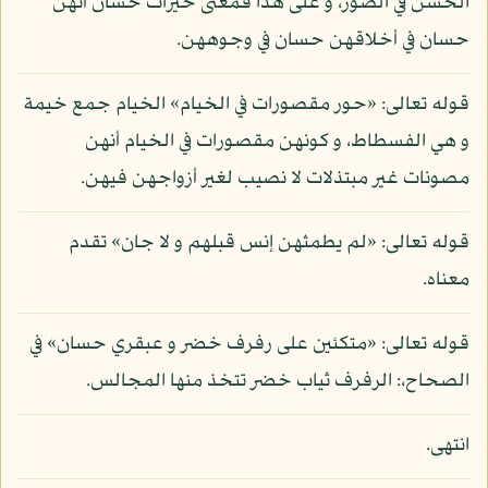
الحسن في الصور، و على هذا فمعنى خيرات حسان أنهن
حسان في أخلاقهن حسان في وجوههن.
قوله تعالى: «حور مقصورات في الخيام» الخيام جمع خيمة
و هي الفسطاط، و كونهن مقصورات في الخيام أنهن
مصونات غير مبتذلات لا نصيب لغير أزواجهن فيهن.
قوله تعالى: «لم يطمثهن إنس قبلهم و لا جان» تقدم
معناه.
قوله تعالى: «متكئين على رفرف خضر و عبقري حسان» في
الصحاح،: الرفرف ثياب خضر تتخذ منها المجالس.
انتهى.