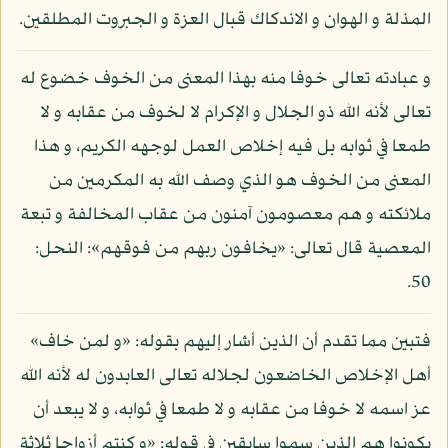
المذلة و الهوان و الاندكاك قبال العزة و الجبروت المطلقين.
و عبادته تعالى خوفا منه بهذا المعنى من الخوف خضوع له
تعالى لأنه الله ذو الجلال و الإكرام لا لخوف من عقابه و لا
طمعا في ثوابه بل فيه إخلاص العمل لوجهه الكريم، و هذا
المعنى من الخوف هو الذي وصف الله به المكرمين من
ملائكته و هم معصومون آمنون من عقاب المخالفة و تبعة
المعصية قال تعالى: «يخافون ربهم من فوقهم»: النحل:
50.
فتبين مما تقدم أن الذين أشار إليهم بقوله: «و لمن خاف»
أهل الإخلاص الخاضعون لجلاله تعالى العابدون له لأنه الله
عز اسمه لا خوفا من عقابه و لا طمعا في ثوابه، و لا يبعد أن
يكونوا هم الذين سموا سابقين في قوله: «و كنتم أزواجا ثلاثة