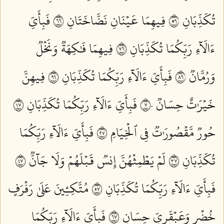
تُكَذِّبَانِ ٦٥
فِيهِمَا عَيۡنَانِ نَضَّاخَتَانِ ٦٦
فَبِأَيِّ
ءَالَآءِ رَبِّكُمَا تُكَذِّبَانِ ٦٧
فِيهِمَا فَٰكِهَةٞ وَنَخۡلٞ
وَرُمَّانٞ ٦٨
فَبِأَيِّ ءَالَآءِ رَبِّكُمَا تُكَذِّبَانِ ٦٩
فِيهِنَّ
خَيۡرَٰتٌ حِسَانٞ ٧٠
فَبِأَيِّ ءَالَآءِ رَبِّكُمَا تُكَذِّبَانِ ٧١
حُورٞ مَّقۡصُورَٰتٞ فِي ٱلۡخِيَامِ ٧٢
فَبِأَيِّ ءَالَآءِ رَبِّكُمَا
تُكَذِّبَانِ ٧٣
لَمۡ يَطۡمِثۡهُنَّ إِنسٞ قَبۡلَهُمۡ وَلَا جَآنّٞ ٧٤
فَبِأَيِّ ءَالَآءِ رَبِّكُمَا تُكَذِّبَانِ ٧٥
مُتَّكِـِٔينَ عَلَىٰ رَفۡرَفٍ
خُضۡرٖ وَعَبۡقَرِيٍّ حِسَانٖ ٧٦
فَبِأَيِّ ءَالَآءِ رَبِّكُمَا