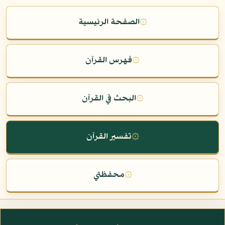
۞
الصفحة الرئيسية
۞
فهرس القرآن
۞
البحث في القرآن
۞
تفسير القرآن
۞
محفظتي