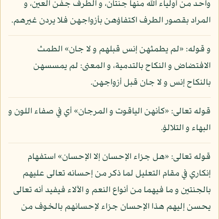
واحد من أولياء الله منها جنتان، و الطرف جفن العين، و
المراد بقصور الطرف اكتفاؤهن بأزواجهن فلا يردن غيرهم.
و قوله: «لم يطمثهن إنس قبلهم و لا جان» الطمث
الافتضاض و النكاح بالتدمية، و المعنى: لم يمسسهن
بالنكاح إنس و لا جان قبل أزواجهن.
قوله تعالى: «كأنهن الياقوت و المرجان» أي في صفاء اللون و
البهاء و التلالؤ.
قوله تعالى: «هل جزاء الإحسان إلا الإحسان» استفهام
إنكاري في مقام التعليل لما ذكر من إحسانه تعالى عليهم
بالجنتين و ما فيهما من أنواع النعم و الآلاء فيفيد أنه تعالى
يحسن إليهم هذا الإحسان جزاء لإحسانهم بالخوف من