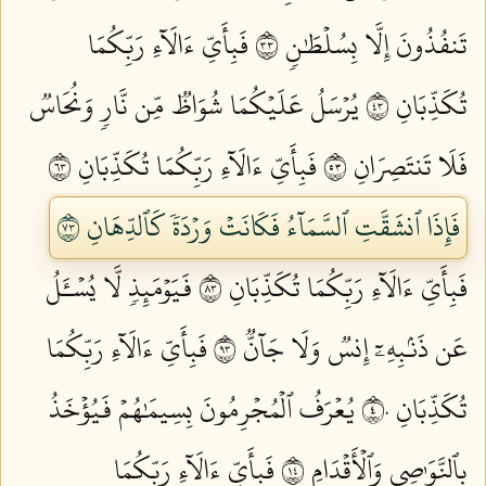
تَنفُذُونَ إِلَّا بِسُلۡطَٰنٖ ٣٣
فَبِأَيِّ ءَالَآءِ رَبِّكُمَا
تُكَذِّبَانِ ٣٤
يُرۡسَلُ عَلَيۡكُمَا شُوَاظٞ مِّن نَّارٖ وَنُحَاسٞ
فَلَا تَنتَصِرَانِ ٣٥
فَبِأَيِّ ءَالَآءِ رَبِّكُمَا تُكَذِّبَانِ ٣٦
فَإِذَا ٱنشَقَّتِ ٱلسَّمَآءُ فَكَانَتۡ وَرۡدَةٗ كَٱلدِّهَانِ ٣٧
فَبِأَيِّ ءَالَآءِ رَبِّكُمَا تُكَذِّبَانِ ٣٨
فَيَوۡمَئِذٖ لَّا يُسۡـَٔلُ
عَن ذَنۢبِهِۦٓ إِنسٞ وَلَا جَآنّٞ ٣٩
فَبِأَيِّ ءَالَآءِ رَبِّكُمَا
تُكَذِّبَانِ ٤٠
يُعۡرَفُ ٱلۡمُجۡرِمُونَ بِسِيمَٰهُمۡ فَيُؤۡخَذُ
بِٱلنَّوَٰصِي وَٱلۡأَقۡدَامِ ٤١
فَبِأَيِّ ءَالَآءِ رَبِّكُمَا