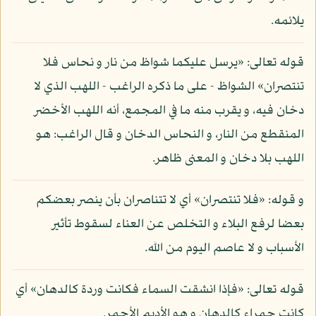
يلائمه.
قوله تعالى: «يرسل عليكما شواظ من نار و نحاس فلا
تنتصران» الشواظ - على ما ذكره الراغب - اللهب الذي لا
دخان فيه، و يقرب منه ما في المجمع، أنه اللهب الأخضر
المنقطع من النار، و النحاس الدخان و قال الراغب: هو
اللهب بلا دخان و المعنى ظاهر.
و قوله: «فلا تنتصران» أي لا تتناصران بأن ينصر بعضكم
بعضا لرفع البلاء و التخلص عن العناء لسقوط تأثير
الأسباب و لا عاصم اليوم من الله.
قوله تعالى: «فإذا انشقت السماء فكانت وردة كالدهان» أي
كانت حمراء كالدهان و هو الأديم الأحمر.