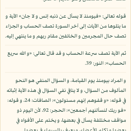
قوله تعالى: «فيومئذ لا يسأل عن ذنبه إنس و لا جان» الآية و
ما يتلوها من الآيات إلى آخر السورة تصف الحساب و الجزاء
تصف حال المجرمين و الخائفين مقام ربهم و ما ينتهي إليه.
ثم الآية تصف سرعة الحساب و قد قال تعالى: «و الله سريع
الحساب»: النور: 39.
و المراد بيومئذ يوم القيامة، و السؤال المنفي هو النحو
المألوف من السؤال، و لا ينافي نفي السؤال في هذه الآية إثباته
في قوله: «و قفوهم إنهم مسئولون»: الصافات: 24، و قوله:
«فو ربك لنسألنهم أجمعين»: الحجر: 92، لأن اليوم ذو
مواقف مختلفة يسأل في بعضها، و يختم على الأفواه في
بعضها و تكلم الأعضاء، و يعرف بالسيماء في بعضها.