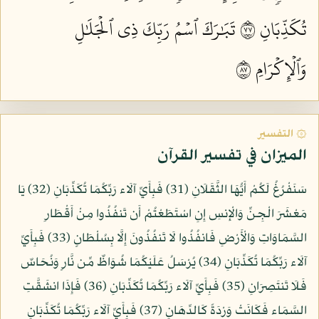
تُكَذِّبَانِ ٧٧
تَبَٰرَكَ ٱسۡمُ رَبِّكَ ذِي ٱلۡجَلَٰلِ
وَٱلۡإِكۡرَامِ ٧٨
۞ التفسير
الميزان في تفسير القرآن
سَنَفْرُغُ لَكُمْ أَيُّهَا الثَّقَلَانِ (31) فَبِأَيِّ آلَاء رَبِّكُمَا تُكَذِّبَانِ (32) يَا
مَعْشَرَ الْجِنِّ وَالْإِنسِ إِنِ اسْتَطَعْتُمْ أَن تَنفُذُوا مِنْ أَقْطَارِ
السَّمَاوَاتِ وَالْأَرْضِ فَانفُذُوا لَا تَنفُذُونَ إِلَّا بِسُلْطَانٍ (33) فَبِأَيِّ
آلَاء رَبِّكُمَا تُكَذِّبَانِ (34) يُرْسَلُ عَلَيْكُمَا شُوَاظٌ مِّن نَّارٍ وَنُحَاسٌ
فَلَا تَنتَصِرَانِ (35) فَبِأَيِّ آلَاء رَبِّكُمَا تُكَذِّبَانِ (36) فَإِذَا انشَقَّتِ
السَّمَاء فَكَانَتْ وَرْدَةً كَالدِّهَانِ (37) فَبِأَيِّ آلَاء رَبِّكُمَا تُكَذِّبَانِ