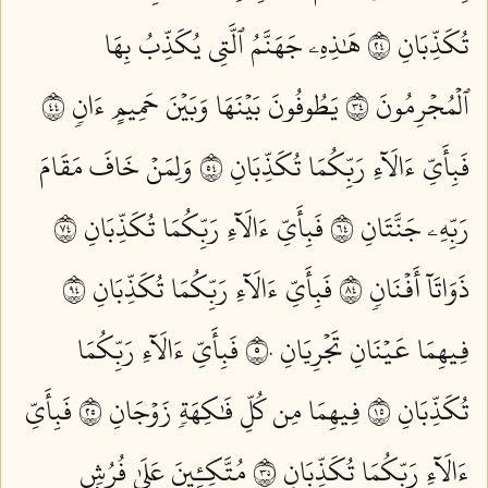
تُكَذِّبَانِ ٤٢
هَٰذِهِۦ جَهَنَّمُ ٱلَّتِي يُكَذِّبُ بِهَا
ٱلۡمُجۡرِمُونَ ٤٣
يَطُوفُونَ بَيۡنَهَا وَبَيۡنَ حَمِيمٍ ءَانٖ ٤٤
فَبِأَيِّ ءَالَآءِ رَبِّكُمَا تُكَذِّبَانِ ٤٥
وَلِمَنۡ خَافَ مَقَامَ
رَبِّهِۦ جَنَّتَانِ ٤٦
فَبِأَيِّ ءَالَآءِ رَبِّكُمَا تُكَذِّبَانِ ٤٧
ذَوَاتَآ أَفۡنَانٖ ٤٨
فَبِأَيِّ ءَالَآءِ رَبِّكُمَا تُكَذِّبَانِ ٤٩
فِيهِمَا عَيۡنَانِ تَجۡرِيَانِ ٥٠
فَبِأَيِّ ءَالَآءِ رَبِّكُمَا
تُكَذِّبَانِ ٥١
فِيهِمَا مِن كُلِّ فَٰكِهَةٖ زَوۡجَانِ ٥٢
فَبِأَيِّ
ءَالَآءِ رَبِّكُمَا تُكَذِّبَانِ ٥٣
مُتَّكِـِٔينَ عَلَىٰ فُرُشِۭ