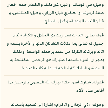
و قيل: هي الوسائد، و قيل: غير ذلك، و الخضر جمع أخضر
صفة لرفرف، و العبقري قيل: الزرابي، و قيل: الطنافس، و
قيل: الثياب الموشاة، و قيل: الديباج.
قوله تعالى: «تبارك اسم ربك ذي الجلال و الإكرام» ثناء
جميل له تعالى بما امتلأت النشأتان الدنيا و الآخرة بنعمه و
آلائه و بركاته النازلة من عنده برحمته الواسعة، و بذلك
يظهر أن المراد باسمه المتبارك هو الرحمن المفتتحة به
السورة، و التبارك كثرة الخيرات و البركات الصادرة.
فقوله: «تبارك اسم ربك» تبارك الله المسمى بالرحمن بما
أفاض هذه الآلاء.
و قوله: «ذي الجلال و الإكرام» إشارة إلى تسميه بأسمائه