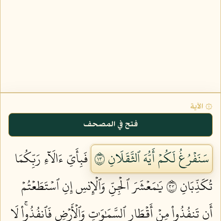
۞ الآية
فتح في المصحف
سَنَفۡرُغُ لَكُمۡ أَيُّهَ ٱلثَّقَلَانِ ٣١
فَبِأَيِّ ءَالَآءِ رَبِّكُمَا
تُكَذِّبَانِ ٣٢
يَٰمَعۡشَرَ ٱلۡجِنِّ وَٱلۡإِنسِ إِنِ ٱسۡتَطَعۡتُمۡ
أَن تَنفُذُواْ مِنۡ أَقۡطَارِ ٱلسَّمَٰوَٰتِ وَٱلۡأَرۡضِ فَٱنفُذُواْۚ لَا