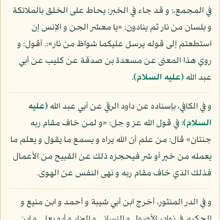
في المجمع،: و قد جاء في الخبر: يحاط على الخلق بالملائكة
و بلسان من نار ثم ينادون: «يا معشر الجن و الإنس إن
استطعتم إلى قوله يرسل عليكما شواظ من نار»:. أقول: و
روي هذا المعنى عن مسعدة بن صدقة عن كليب عن أبي
عبد الله
(عليه السلام)
.
و في الكافي، بإسناده عن داود الرقي عن أبي عبد الله
(عليه
السلام)
: في قول الله عز و جل: «و لمن خاف مقام ربه
جنتان» قال: من علم أن الله يراه و يسمع ما يقول و يعلم ما
يعمله من خير أو شر فيحجزه ذلك عن القبيح من الأعمال
فذلك الذي خاف مقام ربه و نهى النفس عن الهوى.
و في الدر المنثور، أخرج ابن أبي شيبة و أحمد و ابن منيع و
الحكيم في نوادر الأصول و النسائي و البزار و أبو يعلى و ابن