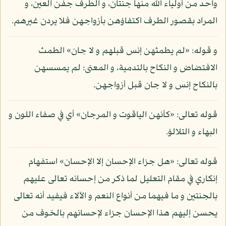
واحد من أولياء الله منها جنتان، و الطرف جفن العين، و
المراد بقصور الطرف اكتفاؤهن بأزواجهن فلا يردن غيرهم.
و قوله: «لم يطمثهن إنس قبلهم و لا جان» الطمث
الافتضاض و النكاح بالتدمية، و المعنى: لم يمسسهن
بالنكاح إنس و لا جان قبل أزواجهن.
قوله تعالى: «كأنهن الياقوت و المرجان» أي في صفاء اللون و
البهاء و التلالؤ.
قوله تعالى: «هل جزاء الإحسان إلا الإحسان» استفهام
إنكاري في مقام التعليل لما ذكر من إحسانه تعالى عليهم
بالجنتين و ما فيهما من أنواع النعم و الآلاء فيفيد أنه تعالى
يحسن إليهم هذا الإحسان جزاء لإحسانهم بالخوف من