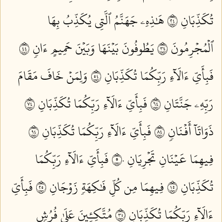
تُكَذِّبَانِ ٤٢
هَٰذِهِۦ جَهَنَّمُ ٱلَّتِي يُكَذِّبُ بِهَا
ٱلۡمُجۡرِمُونَ ٤٣
يَطُوفُونَ بَيۡنَهَا وَبَيۡنَ حَمِيمٍ ءَانٖ ٤٤
فَبِأَيِّ ءَالَآءِ رَبِّكُمَا تُكَذِّبَانِ ٤٥
وَلِمَنۡ خَافَ مَقَامَ
رَبِّهِۦ جَنَّتَانِ ٤٦
فَبِأَيِّ ءَالَآءِ رَبِّكُمَا تُكَذِّبَانِ ٤٧
ذَوَاتَآ أَفۡنَانٖ ٤٨
فَبِأَيِّ ءَالَآءِ رَبِّكُمَا تُكَذِّبَانِ ٤٩
فِيهِمَا عَيۡنَانِ تَجۡرِيَانِ ٥٠
فَبِأَيِّ ءَالَآءِ رَبِّكُمَا
تُكَذِّبَانِ ٥١
فِيهِمَا مِن كُلِّ فَٰكِهَةٖ زَوۡجَانِ ٥٢
فَبِأَيِّ
ءَالَآءِ رَبِّكُمَا تُكَذِّبَانِ ٥٣
مُتَّكِـِٔينَ عَلَىٰ فُرُشِۭ