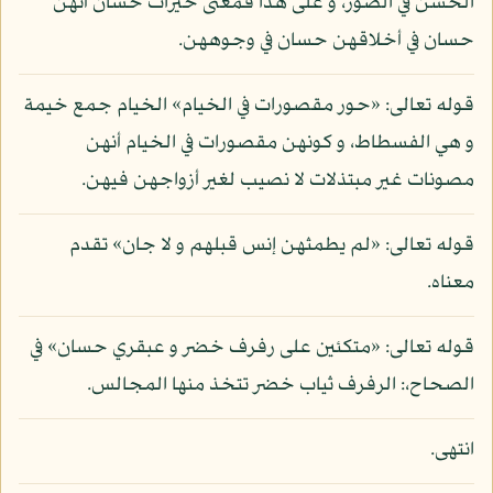
الحسن في الصور، و على هذا فمعنى خيرات حسان أنهن
حسان في أخلاقهن حسان في وجوههن.
قوله تعالى: «حور مقصورات في الخيام» الخيام جمع خيمة
و هي الفسطاط، و كونهن مقصورات في الخيام أنهن
مصونات غير مبتذلات لا نصيب لغير أزواجهن فيهن.
قوله تعالى: «لم يطمثهن إنس قبلهم و لا جان» تقدم
معناه.
قوله تعالى: «متكئين على رفرف خضر و عبقري حسان» في
الصحاح،: الرفرف ثياب خضر تتخذ منها المجالس.
انتهى.