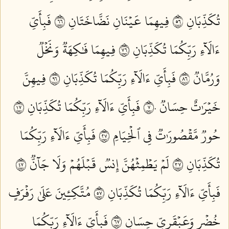
تُكَذِّبَانِ ٦٥
فِيهِمَا عَيۡنَانِ نَضَّاخَتَانِ ٦٦
فَبِأَيِّ
ءَالَآءِ رَبِّكُمَا تُكَذِّبَانِ ٦٧
فِيهِمَا فَٰكِهَةٞ وَنَخۡلٞ
وَرُمَّانٞ ٦٨
فَبِأَيِّ ءَالَآءِ رَبِّكُمَا تُكَذِّبَانِ ٦٩
فِيهِنَّ
خَيۡرَٰتٌ حِسَانٞ ٧٠
فَبِأَيِّ ءَالَآءِ رَبِّكُمَا تُكَذِّبَانِ ٧١
حُورٞ مَّقۡصُورَٰتٞ فِي ٱلۡخِيَامِ ٧٢
فَبِأَيِّ ءَالَآءِ رَبِّكُمَا
تُكَذِّبَانِ ٧٣
لَمۡ يَطۡمِثۡهُنَّ إِنسٞ قَبۡلَهُمۡ وَلَا جَآنّٞ ٧٤
فَبِأَيِّ ءَالَآءِ رَبِّكُمَا تُكَذِّبَانِ ٧٥
مُتَّكِـِٔينَ عَلَىٰ رَفۡرَفٍ
خُضۡرٖ وَعَبۡقَرِيٍّ حِسَانٖ ٧٦
فَبِأَيِّ ءَالَآءِ رَبِّكُمَا