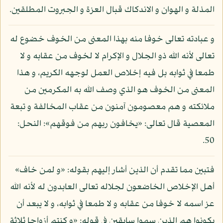
المذلة و الهوان و الاندكاك قبال العزة و الجبروت المطلقين.
و عبادته تعالى خوفا منه بهذا المعنى من الخوف خضوع له
تعالى لأنه الله ذو الجلال و الإكرام لا لخوف من عقابه و لا
طمعا في ثوابه بل فيه إخلاص العمل لوجهه الكريم، و هذا
المعنى من الخوف هو الذي وصف الله به المكرمين من
ملائكته و هم معصومون آمنون من عقاب المخالفة و تبعة
المعصية قال تعالى: «يخافون ربهم من فوقهم»: النحل:
50.
فتبين مما تقدم أن الذين أشار إليهم بقوله: «و لمن خاف»
أهل الإخلاص الخاضعون لجلاله تعالى العابدون له لأنه الله
عز اسمه لا خوفا من عقابه و لا طمعا في ثوابه، و لا يبعد أن
يكونوا هم الذين سموا سابقين في قوله: «و كنتم أزواجا ثلاثة