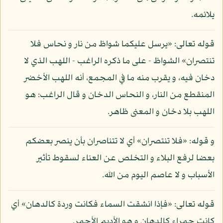
يلائمه.
قوله تعالى: «يرسل عليكما شواظ من نار و نحاس فلا
تنتصران» الشواظ - على ما ذكره الراغب - اللهب الذي لا
دخان فيه، و يقرب منه ما في المجمع، أنه اللهب الأخضر
المنقطع من النار، و النحاس الدخان و قال الراغب: هو
اللهب بلا دخان و المعنى ظاهر.
و قوله: «فلا تنتصران» أي لا تتناصران بأن ينصر بعضكم
بعضا لرفع البلاء و التخلص عن العناء لسقوط تأثير
الأسباب و لا عاصم اليوم من الله.
قوله تعالى: «فإذا انشقت السماء فكانت وردة كالدهان» أي
كانت حمراء كالدهان و هو الأديم الأحمر.