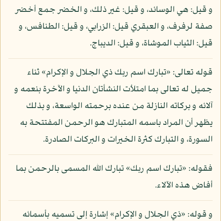
و قيل: هي الوسائد، و قيل: غير ذلك، و الخضر جمع أخضر
صفة لرفرف، و العبقري قيل: الزرابي، و قيل: الطنافس، و
قيل: الثياب الموشاة، و قيل: الديباج.
قوله تعالى: «تبارك اسم ربك ذي الجلال و الإكرام» ثناء
جميل له تعالى بما امتلأت النشأتان الدنيا و الآخرة بنعمه و
آلائه و بركاته النازلة من عنده برحمته الواسعة، و بذلك
يظهر أن المراد باسمه المتبارك هو الرحمن المفتتحة به
السورة، و التبارك كثرة الخيرات و البركات الصادرة.
فقوله: «تبارك اسم ربك» تبارك الله المسمى بالرحمن بما
أفاض هذه الآلاء.
و قوله: «ذي الجلال و الإكرام» إشارة إلى تسميه بأسمائه