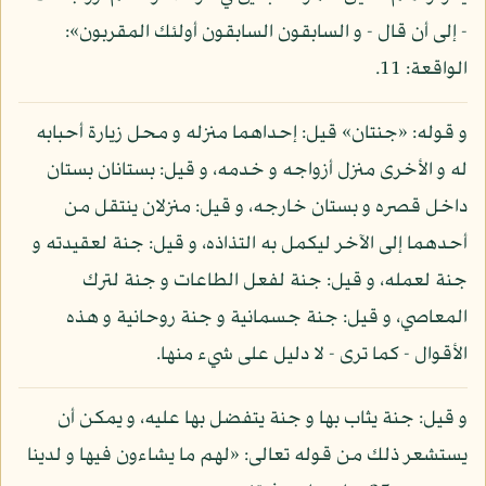
- إلى أن قال - و السابقون السابقون أولئك المقربون»:
الواقعة: 11.
و قوله: «جنتان» قيل: إحداهما منزله و محل زيارة أحبابه
له و الأخرى منزل أزواجه و خدمه، و قيل: بستانان بستان
داخل قصره و بستان خارجه، و قيل: منزلان ينتقل من
أحدهما إلى الآخر ليكمل به التذاذه، و قيل: جنة لعقيدته و
جنة لعمله، و قيل: جنة لفعل الطاعات و جنة لترك
المعاصي، و قيل: جنة جسمانية و جنة روحانية و هذه
الأقوال - كما ترى - لا دليل على شيء منها.
و قيل: جنة يثاب بها و جنة يتفضل بها عليه، و يمكن أن
يستشعر ذلك من قوله تعالى: «لهم ما يشاءون فيها و لدينا