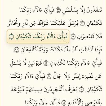
تَنفُذُونَ إِلَّا بِسُلۡطَٰنٖ ٣٣
فَبِأَيِّ ءَالَآءِ رَبِّكُمَا
تُكَذِّبَانِ ٣٤
يُرۡسَلُ عَلَيۡكُمَا شُوَاظٞ مِّن نَّارٖ وَنُحَاسٞ
فَلَا تَنتَصِرَانِ ٣٥
فَبِأَيِّ ءَالَآءِ رَبِّكُمَا تُكَذِّبَانِ ٣٦
فَإِذَا ٱنشَقَّتِ ٱلسَّمَآءُ فَكَانَتۡ وَرۡدَةٗ كَٱلدِّهَانِ ٣٧
فَبِأَيِّ ءَالَآءِ رَبِّكُمَا تُكَذِّبَانِ ٣٨
فَيَوۡمَئِذٖ لَّا يُسۡـَٔلُ
عَن ذَنۢبِهِۦٓ إِنسٞ وَلَا جَآنّٞ ٣٩
فَبِأَيِّ ءَالَآءِ رَبِّكُمَا
تُكَذِّبَانِ ٤٠
يُعۡرَفُ ٱلۡمُجۡرِمُونَ بِسِيمَٰهُمۡ فَيُؤۡخَذُ
بِٱلنَّوَٰصِي وَٱلۡأَقۡدَامِ ٤١
فَبِأَيِّ ءَالَآءِ رَبِّكُمَا