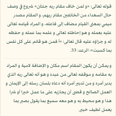
قوله تعالى: «و لمن خاف مقام ربه جنتان» شروع في وصف
حال السعداء من الخائفين مقام ربهم، و المقام مصدر
ميمي بمعنى القيام مضاف إلى فاعله، و المراد قيامه تعالى
عليه بعمله و هو إحاطته تعالى و علمه بما عمله و حفظه
له و جزاؤه عليه قال تعالى: «أ فمن هو قائم على كل نفس
بما كسبت»: الرعد: 33.
و يمكن أن يكون المقام اسم مكان و الإضافة لامية و المراد
به مقامه و موقفه تعالى من عبده و هو أنه تعالى ربه الذي
يدبر أمره و من تدبير أمره أنه دعاه بلسان رسله إلى الإيمان و
العمل الصالح و قضى أن يجازيه على ما عمل خيرا أو شرا
هذا و هو محيط به و هو معه سميع بما يقول بصير بما
يعمل لطيف خبير.