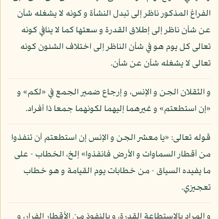
الفراغ المذكور ناظر إلى تبدل النشأة و كونه لا يشغله شأن
عن شأن ناظر إلى إطلاق القدرة و سعتها كما لا ينافي كونه
تعالى كل يوم هو في شأن الناظر إلى اختلاف الشئون كونه
تعالى لا يشغله شأن عن شأن.
و الثقلان الجن و الإنس، و إرجاع ضمير الجمع في «لكم» و
«إن استطعتم» و غيرهما إليهما لكونهما جمعا ذا أفراد.
قوله تعالى: «يا معشر الجن و الإنس إن استطعتم أن تنفذوا
من أقطار السماوات و الأرض فانفذوا» إلخ، الخطاب - على
ما يفيده السياق - من خطابات يوم القيامة و هو خطاب
تعجيزي.
و المراد بالاستطاعة القدرة، و بالنفوذ من الأقطار الفرار، و