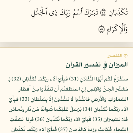
تُكَذِّبَانِ ٧٧
تَبَٰرَكَ ٱسۡمُ رَبِّكَ ذِي ٱلۡجَلَٰلِ
وَٱلۡإِكۡرَامِ ٧٨
۞ التفسير
الميزان في تفسير القرآن
سَنَفْرُغُ لَكُمْ أَيُّهَا الثَّقَلَانِ (31) فَبِأَيِّ آلَاء رَبِّكُمَا تُكَذِّبَانِ (32) يَا
مَعْشَرَ الْجِنِّ وَالْإِنسِ إِنِ اسْتَطَعْتُمْ أَن تَنفُذُوا مِنْ أَقْطَارِ
السَّمَاوَاتِ وَالْأَرْضِ فَانفُذُوا لَا تَنفُذُونَ إِلَّا بِسُلْطَانٍ (33) فَبِأَيِّ
آلَاء رَبِّكُمَا تُكَذِّبَانِ (34) يُرْسَلُ عَلَيْكُمَا شُوَاظٌ مِّن نَّارٍ وَنُحَاسٌ
فَلَا تَنتَصِرَانِ (35) فَبِأَيِّ آلَاء رَبِّكُمَا تُكَذِّبَانِ (36) فَإِذَا انشَقَّتِ
السَّمَاء فَكَانَتْ وَرْدَةً كَالدِّهَانِ (37) فَبِأَيِّ آلَاء رَبِّكُمَا تُكَذِّبَانِ