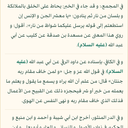
في المجمع،: و قد جاء في الخبر: يحاط على الخلق بالملائكة
و بلسان من نار ثم ينادون: «يا معشر الجن و الإنس إن
استطعتم إلى قوله يرسل عليكما شواظ من نار»:. أقول: و
روي هذا المعنى عن مسعدة بن صدقة عن كليب عن أبي
عبد الله
(عليه السلام)
.
و في الكافي، بإسناده عن داود الرقي عن أبي عبد الله
(عليه
السلام)
: في قول الله عز و جل: «و لمن خاف مقام ربه
جنتان» قال: من علم أن الله يراه و يسمع ما يقول و يعلم ما
يعمله من خير أو شر فيحجزه ذلك عن القبيح من الأعمال
فذلك الذي خاف مقام ربه و نهى النفس عن الهوى.
و في الدر المنثور، أخرج ابن أبي شيبة و أحمد و ابن منيع و
الحكيم في نوادر الأصول و النسائي و البزار و أبو يعلى و ابن