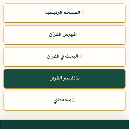
۞
الصفحة الرئيسية
۞
فهرس القرآن
۞
البحث في القرآن
۞
تفسير القرآن
۞
محفظتي