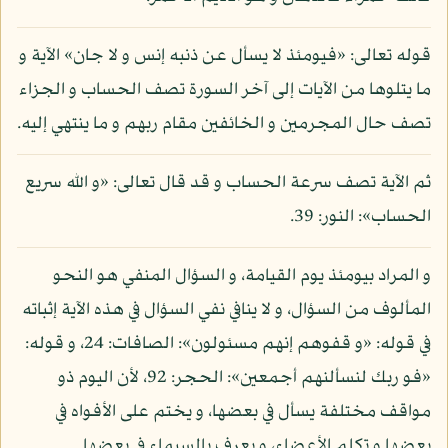
قوله تعالى: «فيومئذ لا يسأل عن ذنبه إنس و لا جان» الآية و
ما يتلوها من الآيات إلى آخر السورة تصف الحساب و الجزاء
تصف حال المجرمين و الخائفين مقام ربهم و ما ينتهي إليه.
ثم الآية تصف سرعة الحساب و قد قال تعالى: «و الله سريع
الحساب»: النور: 39.
و المراد بيومئذ يوم القيامة، و السؤال المنفي هو النحو
المألوف من السؤال، و لا ينافي نفي السؤال في هذه الآية إثباته
في قوله: «و قفوهم إنهم مسئولون»: الصافات: 24، و قوله:
«فو ربك لنسألنهم أجمعين»: الحجر: 92، لأن اليوم ذو
مواقف مختلفة يسأل في بعضها، و يختم على الأفواه في
بعضها و تكلم الأعضاء، و يعرف بالسيماء في بعضها.