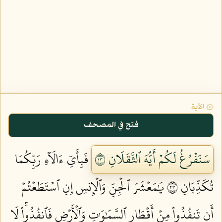
۞ الآية
فتح في المصحف
سَنَفۡرُغُ لَكُمۡ أَيُّهَ ٱلثَّقَلَانِ ٣١
فَبِأَيِّ ءَالَآءِ رَبِّكُمَا
تُكَذِّبَانِ ٣٢
يَٰمَعۡشَرَ ٱلۡجِنِّ وَٱلۡإِنسِ إِنِ ٱسۡتَطَعۡتُمۡ
أَن تَنفُذُواْ مِنۡ أَقۡطَارِ ٱلسَّمَٰوَٰتِ وَٱلۡأَرۡضِ فَٱنفُذُواْۚ لَا