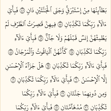
بَطَآئِنُهَا مِنۡ إِسۡتَبۡرَقٖۚ وَجَنَى ٱلۡجَنَّتَيۡنِ دَانٖ ٥٤
فَبِأَيِّ
ءَالَآءِ رَبِّكُمَا تُكَذِّبَانِ ٥٥
فِيهِنَّ قَٰصِرَٰتُ ٱلطَّرۡفِ لَمۡ
يَطۡمِثۡهُنَّ إِنسٞ قَبۡلَهُمۡ وَلَا جَآنّٞ ٥٦
فَبِأَيِّ ءَالَآءِ
رَبِّكُمَا تُكَذِّبَانِ ٥٧
كَأَنَّهُنَّ ٱلۡيَاقُوتُ وَٱلۡمَرۡجَانُ ٥٨
فَبِأَيِّ ءَالَآءِ رَبِّكُمَا تُكَذِّبَانِ ٥٩
هَلۡ جَزَآءُ ٱلۡإِحۡسَٰنِ
إِلَّا ٱلۡإِحۡسَٰنُ ٦٠
فَبِأَيِّ ءَالَآءِ رَبِّكُمَا تُكَذِّبَانِ ٦١
وَمِن دُونِهِمَا جَنَّتَانِ ٦٢
فَبِأَيِّ ءَالَآءِ رَبِّكُمَا
تُكَذِّبَانِ ٦٣
مُدۡهَآمَّتَانِ ٦٤
فَبِأَيِّ ءَالَآءِ رَبِّكُمَا