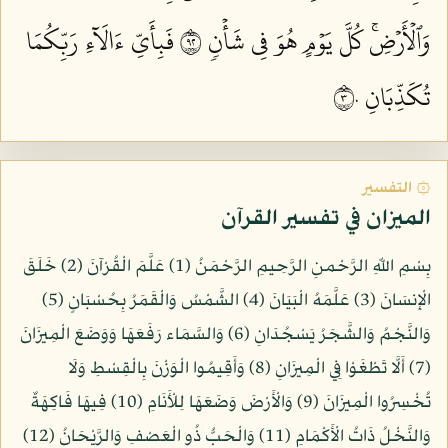
وَٱلۡأَرۡضِۚ كُلَّ يَوۡمٍ هُوَ فِي شَأۡنٖ ٢٩
فَبِأَيِّ ءَالَآءِ رَبِّكُمَا
تُكَذِّبَانِ ٣٠
۞ التفسير
الميزان في تفسير القرآن
بِسْمِ اللّهِ الرَّحْمنِ الرَّحِيمِ الرَّحْمَنُ (1) عَلَّمَ الْقُرْآنَ (2) خَلَقَ
الْإِنسَانَ (3) عَلَّمَهُ الْبَيَانَ (4) الشَّمْسُ وَالْقَمَرُ بِحُسْبَانٍ (5)
وَالنَّجْمُ وَالشَّجَرُ يَسْجُدَانِ (6) وَالسَّمَاء رَفَعَهَا وَوَضَعَ الْمِيزَانَ
(7) أَلَّا تَطْغَوْا فِي الْمِيزَانِ (8) وَأَقِيمُوا الْوَزْنَ بِالْقِسْطِ وَلَا
تُخْسِرُوا الْمِيزَانَ (9) وَالْأَرْضَ وَضَعَهَا لِلْأَنَامِ (10) فِيهَا فَاكِهَةٌ
وَالنَّخْلُ ذَاتُ الْأَكْمَامِ (11) وَالْحَبُّ ذُو الْعَصْفِ وَالرَّيْحَانُ (12)