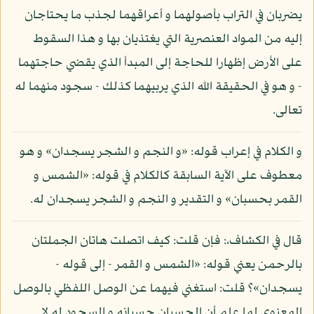
يضربان في التراب بأصولهما و أعراقهما لجذب ما يحتاجان
إليه من المواد العنصرية التي يغتذيان بها و هذا السقوط
على الأرض إظهارا للحاجة إلى المبدأ الذي يقضي حاجتهما
- و هو في الحقيقة الله الذي يربيهما كذلك - سجود منهما له
تعالى.
و الكلام في إعراب قوله: «و النجم و الشجر يسجدان» و هو
معطوف على الآية السابقة كالكلام في قوله: «الشمس و
القمر بحسبان» و التقدير و النجم و الشجر يسجدان له.
قال في الكشاف،: فإن قلت: كيف اتصلت هاتان الجملتان
بالرحمن يعني قوله: «الشمس و القمر - إلى قوله -
يسجدان»؟ قلت: استغني فيهما عن الوصل اللفظي بالوصل
المعنوي لما علم أن الحسبان حسبانه و السجود له لا