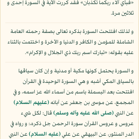
«فبأي آلاء ربكما تكذبان» فقد كررت الآية في السورة إحدى و
ثلاثين مرة.
و لذلك افتتحت السورة بذكره تعالى بصفة رحمته العامة
الشاملة للمؤمن و الكافر و الدنيا و الآخرة و اختتمت بالثناء
عليه بقوله: «تبارك اسم ربك ذي الجلال و الإكرام».
و السورة يحتمل كونها مكية أو مدنية و إن كان سياقها
بالسياق المكي أشبه و هي السورة الوحيدة في القرآن
افتتحت بعد البسملة باسم من أسماء الله عز اسمه، و في
المجمع، عن موسى بن جعفر عن آبائه
(عليهم السلام)
عن النبي
(صلى الله عليه وآله وسلم)
قال: لكل شيء
عروس و عروس القرآن سورة الرحمن جل ذكره،: و رواه في
الدر المنثور، عن البيهقي عن علي
(عليه السلام)
عن النبي