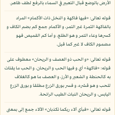
الأرض بالوضع قبال التعبير في السماء بالرفع لطف ظاهر.
قوله تعالى: «فيها فاكهة و النخل ذات الأكمام» المراد
بالفاكهة الثمرة غير التمر، و الأكمام جمع كم بضم الكاف و
كسرها وعاء التمر و هو الطلع، و أما كم القميص فهو
مضموم الكاف لا غير كما قيل.
قوله تعالى: «و الحب ذو العصف و الريحان» معطوف على
قوله: «فاكهة» أي و فيها الحب و الريحان، و الحب ما يقتات
به كالحنطة و الشعير و الأرز، و العصف ما هو كالغلاف
للحب و هو قشره، و فسر بورق الزرع مطلقا و بورق الزرع
اليابس، و الريحان النبات الطيب الرائحة.
قوله تعالى: «فبأي آلاء ربكما تكذبان» الآلاء جمع إلى بمعنى