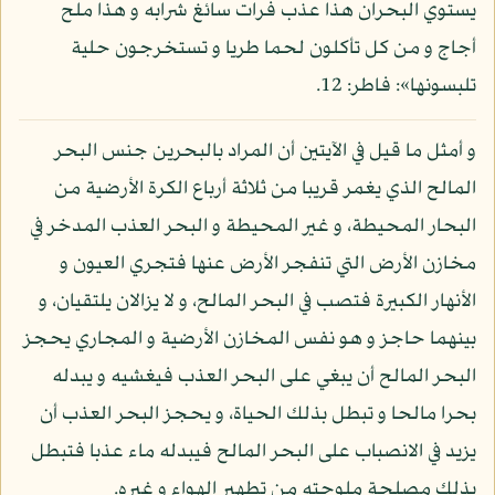
يستوي البحران هذا عذب فرات سائغ شرابه و هذا ملح
أجاج و من كل تأكلون لحما طريا و تستخرجون حلية
تلبسونها»: فاطر: 12.
و أمثل ما قيل في الآيتين أن المراد بالبحرين جنس البحر
المالح الذي يغمر قريبا من ثلاثة أرباع الكرة الأرضية من
البحار المحيطة، و غير المحيطة و البحر العذب المدخر في
مخازن الأرض التي تنفجر الأرض عنها فتجري العيون و
الأنهار الكبيرة فتصب في البحر المالح، و لا يزالان يلتقيان، و
بينهما حاجز و هو نفس المخازن الأرضية و المجاري يحجز
البحر المالح أن يبغي على البحر العذب فيغشيه و يبدله
بحرا مالحا و تبطل بذلك الحياة، و يحجز البحر العذب أن
يزيد في الانصباب على البحر المالح فيبدله ماء عذبا فتبطل
بذلك مصلحة ملوحته من تطهير الهواء و غيره.