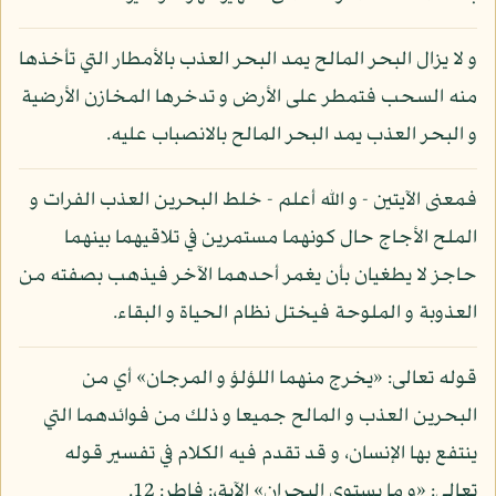
و لا يزال البحر المالح يمد البحر العذب بالأمطار التي تأخذها
منه السحب فتمطر على الأرض و تدخرها المخازن الأرضية
و البحر العذب يمد البحر المالح بالانصباب عليه.
فمعنى الآيتين - و الله أعلم - خلط البحرين العذب الفرات و
الملح الأجاج حال كونهما مستمرين في تلاقيهما بينهما
حاجز لا يطغيان بأن يغمر أحدهما الآخر فيذهب بصفته من
العذوبة و الملوحة فيختل نظام الحياة و البقاء.
قوله تعالى: «يخرج منهما اللؤلؤ و المرجان» أي من
البحرين العذب و المالح جميعا و ذلك من فوائدهما التي
ينتفع بها الإنسان، و قد تقدم فيه الكلام في تفسير قوله
تعالى: «و ما يستوي البحران» الآية،: فاطر: 12.