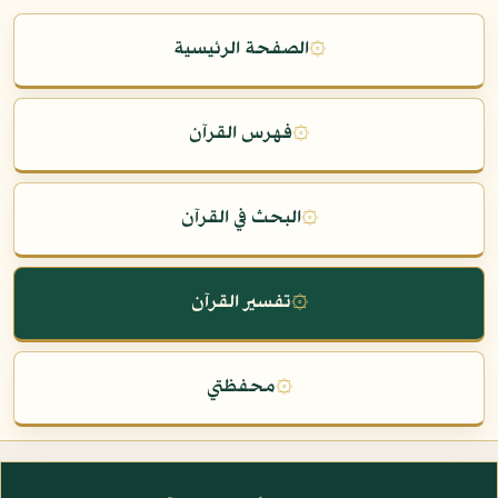
۞
الصفحة الرئيسية
۞
فهرس القرآن
۞
البحث في القرآن
۞
تفسير القرآن
۞
محفظتي