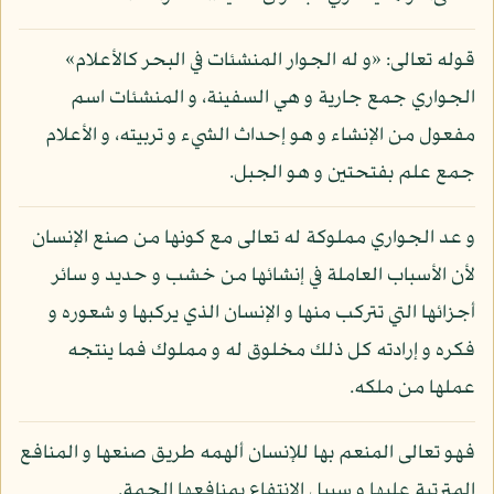
قوله تعالى: «و له الجوار المنشئات في البحر كالأعلام»
الجواري جمع جارية و هي السفينة، و المنشئات اسم
مفعول من الإنشاء و هو إحداث الشيء و تربيته، و الأعلام
جمع علم بفتحتين و هو الجبل.
و عد الجواري مملوكة له تعالى مع كونها من صنع الإنسان
لأن الأسباب العاملة في إنشائها من خشب و حديد و سائر
أجزائها التي تتركب منها و الإنسان الذي يركبها و شعوره و
فكره و إرادته كل ذلك مخلوق له و مملوك فما ينتجه
عملها من ملكه.
فهو تعالى المنعم بها للإنسان ألهمه طريق صنعها و المنافع
المترتبة عليها و سبيل الانتفاع بمنافعها الجمة.