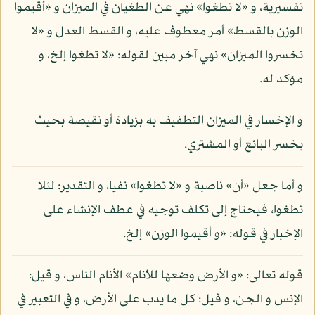
تفسيرية، و «لا تطغوا» نهي عن الطغيان في الميزان و «أقيموا
الوزن بالقسط» أمر معطوف عليه، و القسط العدل و «لا
تخسروا الميزان» نهي آخر مبين لقوله: «لا تطغوا إلخ، و
مؤكد له.
و الإخسار في الميزان التطفيف به بزيادة أو نقيصة بحيث
يخسر البائع أو المشتري.
و أما جعل «أن» ناصبة و «لا تطغوا» نفيا، و التقدير: لئلا
تطغوا، فيحتاج إلى تكلف توجيه في عطف الإنشاء على
الإخبار في قوله: «و أقيموا الوزن» إلخ.
قوله تعالى: «و الأرض وضعها للأنام» الأنام الناس، و قيل:
الإنس و الجن، و قيل: كل ما يدب على الأرض، و في التعبير في