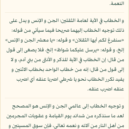
النعمة.
و الخطاب في الآية لعامة الثقلين: الجن و الإنس و يدل على
ذلك توجيه الخطاب إليهما صريحا فيما سيأتي من قوله:
«سنفرغ لكم أيها الثقلان» و قوله: «يا معشر الجن و الإنس»
إلخ، و قوله: «يرسل عليكما شواظ» إلخ، فلا يصغى إلى قول
من قال: إن الخطاب في الآية للذكر و الأنثى من بني آدم، و لا
إلى قول من قال: إنه من خطاب الواحد بخطاب الاثنين و
يفيد تكرر الخطاب نحو يا شرطي اضربا عنقه أي اضرب
عنقه اضرب عنقه.
و توجيه الخطاب إلى عالمي الجن و الإنس هو المصحح
لعد ما سنذكره من شدائد يوم القيامة و عقوبات المجرمين
من أهل النار من آلائه و نعمه تعالى، فإن سوق المسيئين و