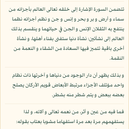
تتضمن السورة الإشارة إلى خلقه تعالى العالم بأجزائه من
سماء و أرض و بر و بحر و إنس و جن و نظم أجزائه نظما
ينتفع به الثقلان الإنس و الجن في حياتهما و ينقسم بذلك
العالم إلى نشأتين: نشأة دنيا ستفنى بفناء أهلها، و نشأة
أخرى باقية تتميز فيها السعادة من الشقاء و النعمة من
النقمة.
و بذلك يظهر أن دار الوجود من دنياها و آخرتها ذات نظام
واحد مؤتلف الأجزاء مرتبط الأبعاض قويم الأركان يصلح
بعضه ببعض و يتم شطر منه بشطر.
فما فيه من عين و أثر، من نعمه تعالى و آلائه، و لذا
يستفهمهم مرة بعد مرة استفهاما مشوبا بعتاب بقوله: