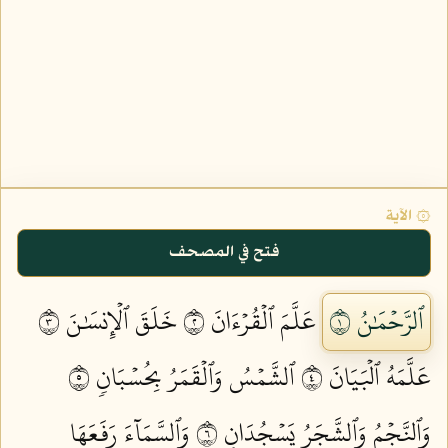
۞ الآية
فتح في المصحف
ٱلرَّحۡمَٰنُ ١
عَلَّمَ ٱلۡقُرۡءَانَ ٢
خَلَقَ ٱلۡإِنسَٰنَ ٣
عَلَّمَهُ ٱلۡبَيَانَ ٤
ٱلشَّمۡسُ وَٱلۡقَمَرُ بِحُسۡبَانٖ ٥
وَٱلنَّجۡمُ وَٱلشَّجَرُ يَسۡجُدَانِ ٦
وَٱلسَّمَآءَ رَفَعَهَا