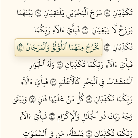
تُكَذِّبَانِ ١٨
مَرَجَ ٱلۡبَحۡرَيۡنِ يَلۡتَقِيَانِ ١٩
بَيۡنَهُمَا
بَرۡزَخٞ لَّا يَبۡغِيَانِ ٢٠
فَبِأَيِّ ءَالَآءِ رَبِّكُمَا
تُكَذِّبَانِ ٢١
يَخۡرُجُ مِنۡهُمَا ٱللُّؤۡلُؤُ وَٱلۡمَرۡجَانُ ٢٢
فَبِأَيِّ ءَالَآءِ رَبِّكُمَا تُكَذِّبَانِ ٢٣
وَلَهُ ٱلۡجَوَارِ
ٱلۡمُنشَـَٔاتُ فِي ٱلۡبَحۡرِ كَٱلۡأَعۡلَٰمِ ٢٤
فَبِأَيِّ ءَالَآءِ
رَبِّكُمَا تُكَذِّبَانِ ٢٥
كُلُّ مَنۡ عَلَيۡهَا فَانٖ ٢٦
وَيَبۡقَىٰ
وَجۡهُ رَبِّكَ ذُو ٱلۡجَلَٰلِ وَٱلۡإِكۡرَامِ ٢٧
فَبِأَيِّ ءَالَآءِ
رَبِّكُمَا تُكَذِّبَانِ ٢٨
يَسۡـَٔلُهُۥ مَن فِي ٱلسَّمَٰوَٰتِ