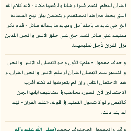
القرآن أعظم النعم قدرا و شأنا و أرفعها مكانا - لأنه كلام الله
الذي يخط صراطه المستقيم و يتضمن بيان نهج السعادة
التي هي غاية ما يأمله آمل و نهاية ما يسأله سائل - قدم ذكر
تعليمه على سائر النعم حتى على خلق الإنس و الجن اللذين
نزل القرآن لأجل تعليمهما.
و حذف مفعول «علم» الأول و هو الإنسان أو الإنس و الجن
و التقدير علم الإنسان القرآن أو علم الإنس و الجن القرآن، و
هذا الاحتمال الثاني و إن لم يتعرضوا له لكنه أقرب
الاحتمالين لأن السورة تخاطب في تضاعيف آياتها الجن
كالإنس و لو لا شمول التعليم في قوله: «علم القرآن» لهم
لم يتم ذلك.
و قيل: المفعول المحذوف محمد
(صلى الله عليه وآله