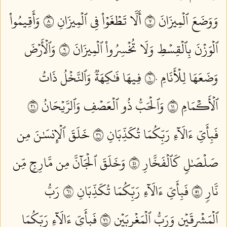
وَوَضَعَ ٱلۡمِيزَانَ ٧
أَلَّا تَطۡغَوۡاْ فِي ٱلۡمِيزَانِ ٨
وَأَقِيمُواْ
ٱلۡوَزۡنَ بِٱلۡقِسۡطِ وَلَا تُخۡسِرُواْ ٱلۡمِيزَانَ ٩
وَٱلۡأَرۡضَ
وَضَعَهَا لِلۡأَنَامِ ١٠
فِيهَا فَٰكِهَةٞ وَٱلنَّخۡلُ ذَاتُ
ٱلۡأَكۡمَامِ ١١
وَٱلۡحَبُّ ذُو ٱلۡعَصۡفِ وَٱلرَّيۡحَانُ ١٢
فَبِأَيِّ ءَالَآءِ رَبِّكُمَا تُكَذِّبَانِ ١٣
خَلَقَ ٱلۡإِنسَٰنَ مِن
صَلۡصَٰلٖ كَٱلۡفَخَّارِ ١٤
وَخَلَقَ ٱلۡجَآنَّ مِن مَّارِجٖ مِّن
نَّارٖ ١٥
فَبِأَيِّ ءَالَآءِ رَبِّكُمَا تُكَذِّبَانِ ١٦
رَبُّ
ٱلۡمَشۡرِقَيۡنِ وَرَبُّ ٱلۡمَغۡرِبَيۡنِ ١٧
فَبِأَيِّ ءَالَآءِ رَبِّكُمَا