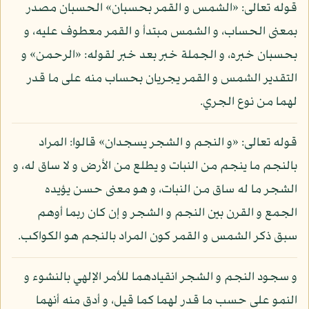
قوله تعالى: «الشمس و القمر بحسبان» الحسبان مصدر
بمعنى الحساب، و الشمس مبتدأ و القمر معطوف عليه، و
بحسبان خبره، و الجملة خبر بعد خبر لقوله: «الرحمن» و
التقدير الشمس و القمر يجريان بحساب منه على ما قدر
لهما من نوع الجري.
قوله تعالى: «و النجم و الشجر يسجدان» قالوا: المراد
بالنجم ما ينجم من النبات و يطلع من الأرض و لا ساق له، و
الشجر ما له ساق من النبات، و هو معنى حسن يؤيده
الجمع و القرن بين النجم و الشجر و إن كان ربما أوهم
سبق ذكر الشمس و القمر كون المراد بالنجم هو الكواكب.
و سجود النجم و الشجر انقيادهما للأمر الإلهي بالنشوء و
النمو على حسب ما قدر لهما كما قيل، و أدق منه أنهما