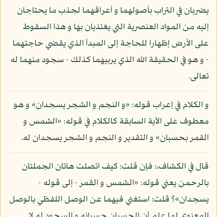
يضربان في التراب بأصولهما و أعراقهما لجذب ما يحتاجان
إليه من المواد العنصرية التي يغتذيان بها و هذا السقوط
على الأرض إظهارا للحاجة إلى المبدأ الذي يقضي حاجتهما
- و هو في الحقيقة الله الذي يربيهما كذلك - سجود منهما له
تعالى.
و الكلام في إعراب قوله: «و النجم و الشجر يسجدان» و هو
معطوف على الآية السابقة كالكلام في قوله: «الشمس و
القمر بحسبان» و التقدير و النجم و الشجر يسجدان له.
قال في الكشاف،: فإن قلت: كيف اتصلت هاتان الجملتان
بالرحمن يعني قوله: «الشمس و القمر - إلى قوله -
يسجدان»؟ قلت: استغني فيهما عن الوصل اللفظي بالوصل
المعنوي لما علم أن الحسبان حسبانه و السجود له لا