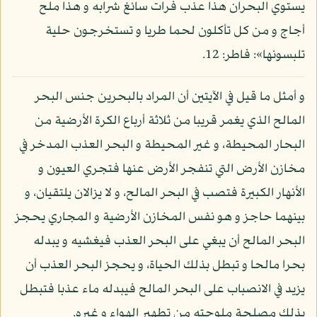
يستوي البحران هذا عذب فرات سائغ شرابه و هذا ملح
أجاج و من كل تأكلون لحما طريا و تستخرجون حلية
تلبسونها»: فاطر: 12.
و أمثل ما قيل في الآيتين أن المراد بالبحرين جنس البحر
المالح الذي يغمر قريبا من ثلاثة أرباع الكرة الأرضية من
البحار المحيطة، و غير المحيطة و البحر العذب المدخر في
مخازن الأرض التي تنفجر الأرض عنها فتجري العيون و
الأنهار الكبيرة فتصب في البحر المالح، و لا يزالان يلتقيان، و
بينهما حاجز و هو نفس المخازن الأرضية و المجاري يحجز
البحر المالح أن يبغي على البحر العذب فيغشيه و يبدله
بحرا مالحا و تبطل بذلك الحياة، و يحجز البحر العذب أن
يزيد في الانصباب على البحر المالح فيبدله ماء عذبا فتبطل
بذلك مصلحة ملوحته من تطهير الهواء و غيره.