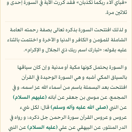
«فبأي آلاء ربكما تكذبان» فقد كررت الآية في السورة إحدى و
ثلاثين مرة.
و لذلك افتتحت السورة بذكره تعالى بصفة رحمته العامة
الشاملة للمؤمن و الكافر و الدنيا و الآخرة و اختتمت بالثناء
عليه بقوله: «تبارك اسم ربك ذي الجلال و الإكرام».
و السورة يحتمل كونها مكية أو مدنية و إن كان سياقها
بالسياق المكي أشبه و هي السورة الوحيدة في القرآن
افتتحت بعد البسملة باسم من أسماء الله عز اسمه، و في
المجمع، عن موسى بن جعفر عن آبائه
(عليهم السلام)
عن النبي
(صلى الله عليه وآله وسلم)
قال: لكل شيء
عروس و عروس القرآن سورة الرحمن جل ذكره،: و رواه في
الدر المنثور، عن البيهقي عن علي
(عليه السلام)
عن النبي