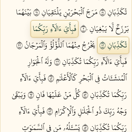
تُكَذِّبَانِ ١٨
مَرَجَ ٱلۡبَحۡرَيۡنِ يَلۡتَقِيَانِ ١٩
بَيۡنَهُمَا
بَرۡزَخٞ لَّا يَبۡغِيَانِ ٢٠
فَبِأَيِّ ءَالَآءِ رَبِّكُمَا
تُكَذِّبَانِ ٢١
يَخۡرُجُ مِنۡهُمَا ٱللُّؤۡلُؤُ وَٱلۡمَرۡجَانُ ٢٢
فَبِأَيِّ ءَالَآءِ رَبِّكُمَا تُكَذِّبَانِ ٢٣
وَلَهُ ٱلۡجَوَارِ
ٱلۡمُنشَـَٔاتُ فِي ٱلۡبَحۡرِ كَٱلۡأَعۡلَٰمِ ٢٤
فَبِأَيِّ ءَالَآءِ
رَبِّكُمَا تُكَذِّبَانِ ٢٥
كُلُّ مَنۡ عَلَيۡهَا فَانٖ ٢٦
وَيَبۡقَىٰ
وَجۡهُ رَبِّكَ ذُو ٱلۡجَلَٰلِ وَٱلۡإِكۡرَامِ ٢٧
فَبِأَيِّ ءَالَآءِ
رَبِّكُمَا تُكَذِّبَانِ ٢٨
يَسۡـَٔلُهُۥ مَن فِي ٱلسَّمَٰوَٰتِ