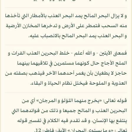
و لا يزال البحر المالح يمد البحر العذب بالأمطار التي تأخذها
منه السحب فتمطر على الأرض و تدخرها المخازن الأرضية
و البحر العذب يمد البحر المالح بالانصباب عليه.
فمعنى الآيتين - و الله أعلم - خلط البحرين العذب الفرات و
الملح الأجاج حال كونهما مستمرين في تلاقيهما بينهما
حاجز لا يطغيان بأن يغمر أحدهما الآخر فيذهب بصفته من
العذوبة و الملوحة فيختل نظام الحياة و البقاء.
قوله تعالى: «يخرج منهما اللؤلؤ و المرجان» أي من
البحرين العذب و المالح جميعا و ذلك من فوائدهما التي
ينتفع بها الإنسان، و قد تقدم فيه الكلام في تفسير قوله
تعالى: «و ما يستوي البحران» الآية،: فاطر: 12.