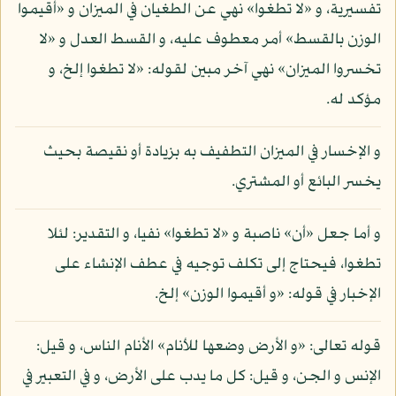
تفسيرية، و «لا تطغوا» نهي عن الطغيان في الميزان و «أقيموا
الوزن بالقسط» أمر معطوف عليه، و القسط العدل و «لا
تخسروا الميزان» نهي آخر مبين لقوله: «لا تطغوا إلخ، و
مؤكد له.
و الإخسار في الميزان التطفيف به بزيادة أو نقيصة بحيث
يخسر البائع أو المشتري.
و أما جعل «أن» ناصبة و «لا تطغوا» نفيا، و التقدير: لئلا
تطغوا، فيحتاج إلى تكلف توجيه في عطف الإنشاء على
الإخبار في قوله: «و أقيموا الوزن» إلخ.
قوله تعالى: «و الأرض وضعها للأنام» الأنام الناس، و قيل:
الإنس و الجن، و قيل: كل ما يدب على الأرض، و في التعبير في