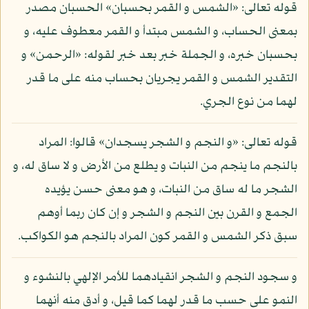
قوله تعالى: «الشمس و القمر بحسبان» الحسبان مصدر
بمعنى الحساب، و الشمس مبتدأ و القمر معطوف عليه، و
بحسبان خبره، و الجملة خبر بعد خبر لقوله: «الرحمن» و
التقدير الشمس و القمر يجريان بحساب منه على ما قدر
لهما من نوع الجري.
قوله تعالى: «و النجم و الشجر يسجدان» قالوا: المراد
بالنجم ما ينجم من النبات و يطلع من الأرض و لا ساق له، و
الشجر ما له ساق من النبات، و هو معنى حسن يؤيده
الجمع و القرن بين النجم و الشجر و إن كان ربما أوهم
سبق ذكر الشمس و القمر كون المراد بالنجم هو الكواكب.
و سجود النجم و الشجر انقيادهما للأمر الإلهي بالنشوء و
النمو على حسب ما قدر لهما كما قيل، و أدق منه أنهما