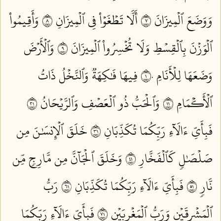
وَوَضَعَ ٱلۡمِيزَانَ ٧
أَلَّا تَطۡغَوۡاْ فِي ٱلۡمِيزَانِ ٨
وَأَقِيمُواْ
ٱلۡوَزۡنَ بِٱلۡقِسۡطِ وَلَا تُخۡسِرُواْ ٱلۡمِيزَانَ ٩
وَٱلۡأَرۡضَ
وَضَعَهَا لِلۡأَنَامِ ١٠
فِيهَا فَٰكِهَةٞ وَٱلنَّخۡلُ ذَاتُ
ٱلۡأَكۡمَامِ ١١
وَٱلۡحَبُّ ذُو ٱلۡعَصۡفِ وَٱلرَّيۡحَانُ ١٢
فَبِأَيِّ ءَالَآءِ رَبِّكُمَا تُكَذِّبَانِ ١٣
خَلَقَ ٱلۡإِنسَٰنَ مِن
صَلۡصَٰلٖ كَٱلۡفَخَّارِ ١٤
وَخَلَقَ ٱلۡجَآنَّ مِن مَّارِجٖ مِّن
نَّارٖ ١٥
فَبِأَيِّ ءَالَآءِ رَبِّكُمَا تُكَذِّبَانِ ١٦
رَبُّ
ٱلۡمَشۡرِقَيۡنِ وَرَبُّ ٱلۡمَغۡرِبَيۡنِ ١٧
فَبِأَيِّ ءَالَآءِ رَبِّكُمَا