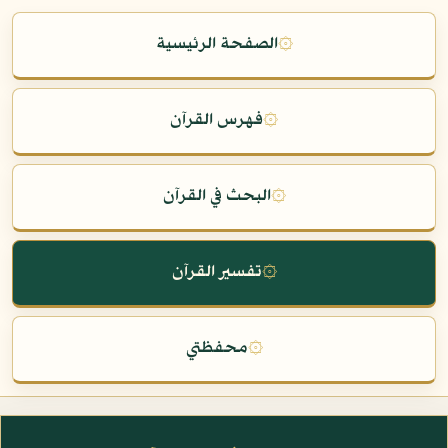
۞
الصفحة الرئيسية
۞
فهرس القرآن
۞
البحث في القرآن
۞
تفسير القرآن
۞
محفظتي