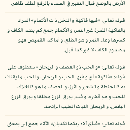
الأرض بالوضع قبال التعبير في السماء بالرفع لطف ظاهر.
قوله تعالى: «فيها فاكهة و النخل ذات الأكمام» المراد
بالفاكهة الثمرة غير التمر، و الأكمام جمع كم بضم الكاف و
كسرها وعاء التمر و هو الطلع، و أما كم القميص فهو
مضموم الكاف لا غير كما قيل.
قوله تعالى: «و الحب ذو العصف و الريحان» معطوف على
قوله: «فاكهة» أي و فيها الحب و الريحان، و الحب ما يقتات
به كالحنطة و الشعير و الأرز، و العصف ما هو كالغلاف
للحب و هو قشره، و فسر بورق الزرع مطلقا و بورق الزرع
اليابس، و الريحان النبات الطيب الرائحة.
قوله تعالى: «فبأي آلاء ربكما تكذبان» الآلاء جمع إلى بمعنى