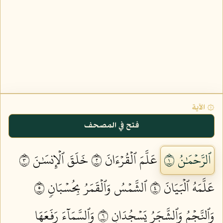
۞ الآية
فتح في المصحف
ٱلرَّحۡمَٰنُ ١
عَلَّمَ ٱلۡقُرۡءَانَ ٢
خَلَقَ ٱلۡإِنسَٰنَ ٣
عَلَّمَهُ ٱلۡبَيَانَ ٤
ٱلشَّمۡسُ وَٱلۡقَمَرُ بِحُسۡبَانٖ ٥
وَٱلنَّجۡمُ وَٱلشَّجَرُ يَسۡجُدَانِ ٦
وَٱلسَّمَآءَ رَفَعَهَا