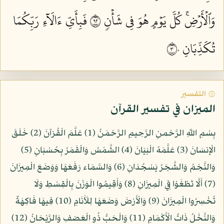
وَٱلۡأَرۡضِۚ كُلَّ يَوۡمٍ هُوَ فِي شَأۡنٖ ٢٩
فَبِأَيِّ ءَالَآءِ رَبِّكُمَا
تُكَذِّبَانِ ٣٠
۞ التفسير
الميزان في تفسير القرآن
بِسْمِ اللّهِ الرَّحْمنِ الرَّحِيمِ الرَّحْمَنُ (1) عَلَّمَ الْقُرْآنَ (2) خَلَقَ
الْإِنسَانَ (3) عَلَّمَهُ الْبَيَانَ (4) الشَّمْسُ وَالْقَمَرُ بِحُسْبَانٍ (5)
وَالنَّجْمُ وَالشَّجَرُ يَسْجُدَانِ (6) وَالسَّمَاء رَفَعَهَا وَوَضَعَ الْمِيزَانَ
(7) أَلَّا تَطْغَوْا فِي الْمِيزَانِ (8) وَأَقِيمُوا الْوَزْنَ بِالْقِسْطِ وَلَا
تُخْسِرُوا الْمِيزَانَ (9) وَالْأَرْضَ وَضَعَهَا لِلْأَنَامِ (10) فِيهَا فَاكِهَةٌ
وَالنَّخْلُ ذَاتُ الْأَكْمَامِ (11) وَالْحَبُّ ذُو الْعَصْفِ وَالرَّيْحَانُ (12)