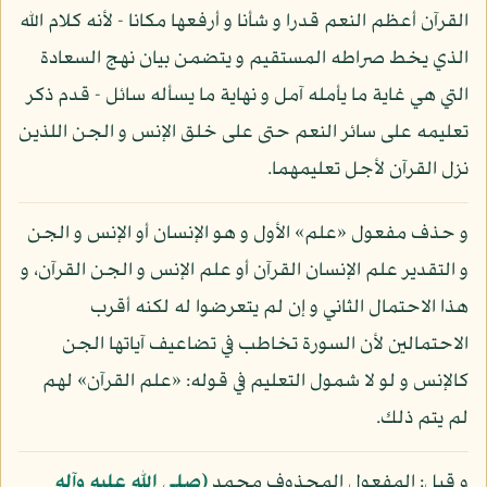
القرآن أعظم النعم قدرا و شأنا و أرفعها مكانا - لأنه كلام الله
الذي يخط صراطه المستقيم و يتضمن بيان نهج السعادة
التي هي غاية ما يأمله آمل و نهاية ما يسأله سائل - قدم ذكر
تعليمه على سائر النعم حتى على خلق الإنس و الجن اللذين
نزل القرآن لأجل تعليمهما.
و حذف مفعول «علم» الأول و هو الإنسان أو الإنس و الجن
و التقدير علم الإنسان القرآن أو علم الإنس و الجن القرآن، و
هذا الاحتمال الثاني و إن لم يتعرضوا له لكنه أقرب
الاحتمالين لأن السورة تخاطب في تضاعيف آياتها الجن
كالإنس و لو لا شمول التعليم في قوله: «علم القرآن» لهم
لم يتم ذلك.
و قيل: المفعول المحذوف محمد
(صلى الله عليه وآله