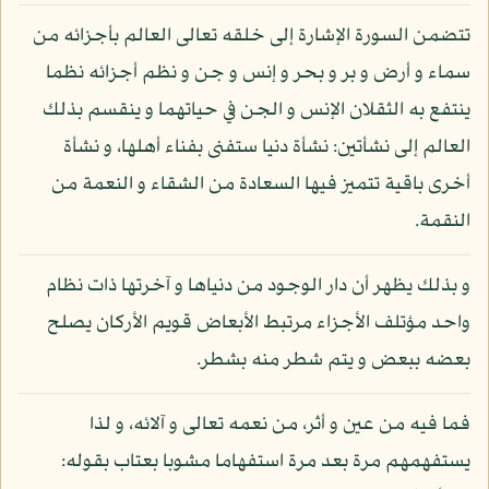
تتضمن السورة الإشارة إلى خلقه تعالى العالم بأجزائه من
سماء و أرض و بر و بحر و إنس و جن و نظم أجزائه نظما
ينتفع به الثقلان الإنس و الجن في حياتهما و ينقسم بذلك
العالم إلى نشأتين: نشأة دنيا ستفنى بفناء أهلها، و نشأة
أخرى باقية تتميز فيها السعادة من الشقاء و النعمة من
النقمة.
و بذلك يظهر أن دار الوجود من دنياها و آخرتها ذات نظام
واحد مؤتلف الأجزاء مرتبط الأبعاض قويم الأركان يصلح
بعضه ببعض و يتم شطر منه بشطر.
فما فيه من عين و أثر، من نعمه تعالى و آلائه، و لذا
يستفهمهم مرة بعد مرة استفهاما مشوبا بعتاب بقوله: