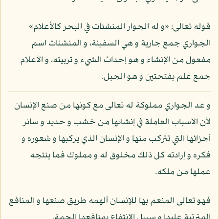
قوله تعالى: «و له الجوار المنشئات في البحر كالأعلام»
الجواري جمع جارية و هي السفينة، و المنشئات اسم
مفعول من الإنشاء و هو إحداث الشيء و تربيته، و الأعلام
جمع علم بفتحتين و هو الجبل.
و عد الجواري مملوكة له تعالى مع كونها من صنع الإنسان
لأن الأسباب العاملة في إنشائها من خشب و حديد و سائر
أجزائها التي تتركب منها و الإنسان الذي يركبها و شعوره و
فكره و إرادته كل ذلك مخلوق له و مملوك فما ينتجه
عملها من ملكه.
فهو تعالى المنعم بها للإنسان ألهمه طريق صنعها و المنافع
المترتبة عليها و سبيل الانتفاع بمنافعها الجمة.