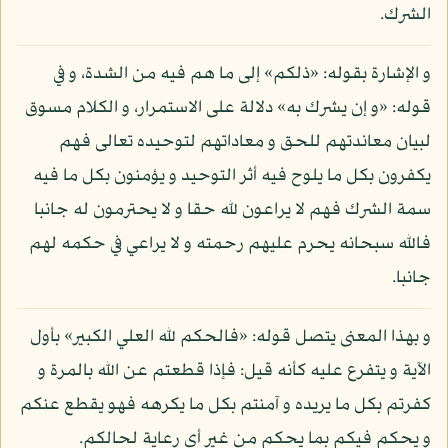
الشرك.
و الإشارة بقوله: «ذلكم» إلى ما هم فيه من الشدة، و في
قوله: «و إن يشرك به» دلالة على الاستمرار، و الكلام مسوق
لبيان معاندتهم للحق و معاداتهم لتوحيده تعالى فهم
يكفرون بكل ما يلوح فيه أثر التوحيد و يؤمنون بكل ما فيه
سمة الشرك فهم لا يراعون لله حقا و لا يحترمون له جانبا
فالله سبحانه يحرم عليهم رحمته و لا يراعي في حكمه لهم
جانبا.
و بهذا المعنى يتصل قوله: «فالحكم لله العلي الكبير» بأول
الآية و يتفرع عليه كأنه قيل: فإذا قطعتم عن الله بالمرة و
كفرتم بكل ما يريده و آمنتم بكل ما يكرهه فهو يقطع عنكم
و يحكم فيكم بما يحكم من غير أي رعاية لحالكم.