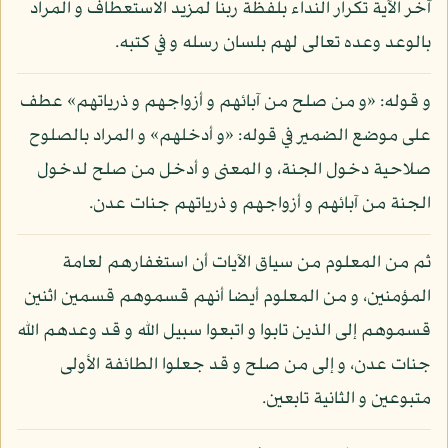
آخر الآية تكرار النداء بلفظة ربنا لمزيد الاستعطاف و المراد
بالوعد وعده تعالى لهم بلسان رسله و في كتبه.
و قوله: «و من صلح من آبائهم و أزواجهم و ذرياتهم» عطف
على موضع الضمير في قوله: «و أدخلهم» و المراد بالصلوح
صلاحية دخول الجنة، و المعنى و أدخل من صلح لدخول
الجنة من آبائهم و أزواجهم و ذرياتهم جنات عدن.
ثم من المعلوم من سياق الآيات أن استغفارهم لعامة
المؤمنين، و من المعلوم أيضا أنهم قسموهم قسمين اثنين
قسموهم إلى الذين تابوا و اتبعوا سبيل الله و قد وعدهم الله
جنات عدن، و إلى من صلح و قد جعلوا الطائفة الأولى
متبوعين و الثانية تابعين.