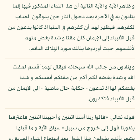
و ظاهر الآية و الآية التالية أن هذا النداء المذكور فيها إنما
ينادون به في الآخرة بعد دخول النار حين يذوقون العذاب
لكفرهم فيظهر لهم أن كفرهم في الدنيا إذ كانوا يدعون من
قبل الأنبياء إلى الإيمان كان مقتا و شدة بغض منهم
لأنفسهم حيث أوردوها بذلك مورد الهلاك الدائم.
و ينادون من جانب الله سبحانه فيقال لهم: أقسم لمقت
الله و شدة بغضه لكم أكبر من مقتكم أنفسكم و شدة
بغضكم لها إذ تدعون - حكاية حال ماضية - إلى الإيمان من
قبل الأنبياء فتكفرون.
قوله تعالى: «قالوا ربنا أمتنا اثنتين و أحييتنا اثنتين فاعترفنا
بذنوبنا فهل إلى خروج من سبيل» سياق الآية و ما قبلها
يشعر بأنهم يقولون هذا القول بعد استماع النداء السابق، و