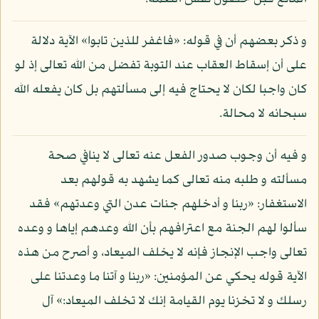
و ذكر بعضهم أن في قوله: «فاغفر للذين تابوا» الآية دلالة
على أن إسقاط العقاب عند التوبة تفضل من الله تعالى إذ لو
كان واجبا لكان لا يحتاج فيه إلى مسألتهم بل كان يفعله الله
سبحانه لا محالة.
و فيه أن وجوب صدور الفعل عنه تعالى لا ينافي صحة
مسألته و طلبه منه تعالى كما يشهد به قولهم بعد
الاستغفار: «ربنا و أدخلهم جنات عدن التي وعدتهم» فقد
سألوا لهم الجنة مع اعترافهم بأن الله وعدهم إياها و وعده
تعالى واجب الإنجاز فإنه لا يخلف الميعاد، و أصرح من هذه
الآية قوله يحكي عن المؤمنين: «ربنا و آتنا ما وعدتنا على
رسلك و لا تخزنا يوم القيامة إنك لا تخلف الميعاد:» آل