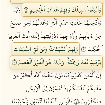
وَٱتَّبَعُواْ سَبِيلَكَ وَقِهِمۡ عَذَابَ ٱلۡجَحِيمِ ٧
رَبَّنَا
وَأَدۡخِلۡهُمۡ جَنَّٰتِ عَدۡنٍ ٱلَّتِي وَعَدتَّهُمۡ وَمَن صَلَحَ
مِنۡ ءَابَآئِهِمۡ وَأَزۡوَٰجِهِمۡ وَذُرِّيَّٰتِهِمۡۚ إِنَّكَ أَنتَ ٱلۡعَزِيزُ
ٱلۡحَكِيمُ ٨
وَقِهِمُ ٱلسَّيِّـَٔاتِۚ وَمَن تَقِ ٱلسَّيِّـَٔاتِ
يَوۡمَئِذٖ فَقَدۡ رَحِمۡتَهُۥۚ وَذَٰلِكَ هُوَ ٱلۡفَوۡزُ ٱلۡعَظِيمُ ٩
إِنَّ ٱلَّذِينَ كَفَرُواْ يُنَادَوۡنَ لَمَقۡتُ ٱللَّهِ أَكۡبَرُ مِن
مَّقۡتِكُمۡ أَنفُسَكُمۡ إِذۡ تُدۡعَوۡنَ إِلَى ٱلۡإِيمَٰنِ
فَتَكۡفُرُونَ ١٠
قَالُواْ رَبَّنَآ أَمَتَّنَا ٱثۡنَتَيۡنِ وَأَحۡيَيۡتَنَا