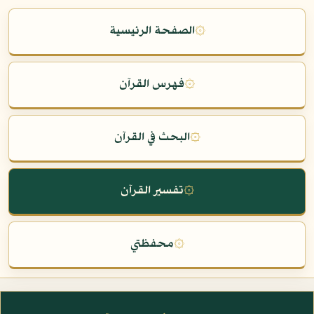
۞
الصفحة الرئيسية
۞
فهرس القرآن
۞
البحث في القرآن
۞
تفسير القرآن
۞
محفظتي