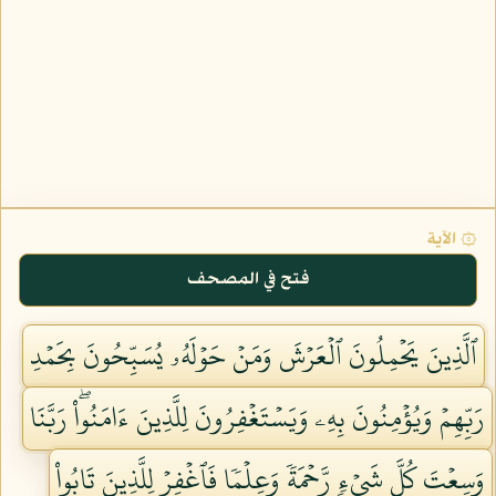
۞ الآية
فتح في المصحف
ٱلَّذِينَ يَحۡمِلُونَ ٱلۡعَرۡشَ وَمَنۡ حَوۡلَهُۥ يُسَبِّحُونَ بِحَمۡدِ
رَبِّهِمۡ وَيُؤۡمِنُونَ بِهِۦ وَيَسۡتَغۡفِرُونَ لِلَّذِينَ ءَامَنُواْۖ رَبَّنَا
وَسِعۡتَ كُلَّ شَيۡءٖ رَّحۡمَةٗ وَعِلۡمٗا فَٱغۡفِرۡ لِلَّذِينَ تَابُواْ