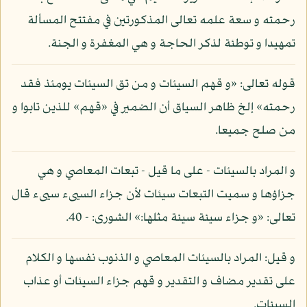
رحمته و سعة علمه تعالى المذكورتين في مفتتح المسألة
تمهيدا و توطئة لذكر الحاجة و هي المغفرة و الجنة.
قوله تعالى: «و قهم السيئات و من تق السيئات يومئذ فقد
رحمته» إلخ ظاهر السياق أن الضمير في «قهم» للذين تابوا و
من صلح جميعا.
و المراد بالسيئات - على ما قيل - تبعات المعاصي و هي
جزاؤها و سميت التبعات سيئات لأن جزاء السيىء سيىء قال
تعالى: «و جزاء سيئة سيئة مثلها:» الشورى: - 40.
و قيل: المراد بالسيئات المعاصي و الذنوب نفسها و الكلام
على تقدير مضاف و التقدير و قهم جزاء السيئات أو عذاب
السيئات.