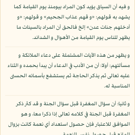
و فيه أن السياق يؤيد كون المراد بيومئذ يوم القيامة كما
يشهد به قولهم: «و قهم عذاب الجحيم» و قولهم: «و
أدخلهم جنات عدن» إلخ فالحق أن المراد بالسيئات ما
يظهر للناس يوم القيامة من الأهوال و الشدائد.
و يظهر من هذه الآيات المشتملة على دعاء الملائكة و
مسألتهم: أولا: أن من الأدب في الدعاء أن يبدأ بحمده و الثناء
عليه تعالى ثم يذكر الحاجة ثم يستشفع بأسمائه الحسنى
المناسبة له.
و ثانيا: أن سؤال المغفرة قبل سؤال الجنة و قد كثر ذكر
المغفرة قبل الجنة في كلامه تعالى إذا ذكرا معا، و هو
الموافق للاعتبار فإن حصول استعداد أي نعمة كانت بزوال
المانع قبل حصول نفس النعمة.