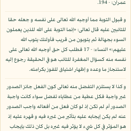
عمران: - 194.
و قبول التوبة مما أوجبه الله تعالى على نفسه و جعله حقا
للتائبين عليه قال تعالى: «إنما التوبة على الله للذين يعملون
السوء بجهالة ثم يتوبون من قريب فأولئك يتوب الله
عليهم:» النساء: - 17 فطلب كل حق أوجبه الله تعالى على
نفسه منه كسؤال المغفرة للتائب هو في الحقيقة رجوع إليه
لاستنجاز ما وعده و إظهار اشتياق للفوز بكرامته.
و كذا لا يستلزم التفضل منه تعالى كون الفعل جائز الصدور
غير واجبة فكل عطية من عطاياه تفضل سواء كانت واجبة
الصدور أم لم تكن إذ لو كان فعل من أفعاله واجب الصدور
عنه لم يكن إيجابه عليه بتأثير من غيره فيه و قهره عليه إذ
هو المؤثر في كل شيء لا يؤثر فيه غيره بل كان ذلك بإيجاب