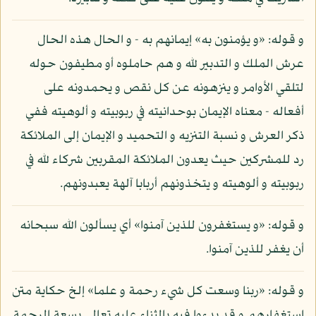
و قوله: «و يؤمنون به» إيمانهم به - و الحال هذه الحال
عرش الملك و التدبير لله و هم حاملوه أو مطيفون حوله
لتلقي الأوامر و ينزهونه عن كل نقص و يحمدونه على
أفعاله - معناه الإيمان بوحدانيته في ربوبيته و ألوهيته ففي
ذكر العرش و نسبة التنزيه و التحميد و الإيمان إلى الملائكة
رد للمشركين حيث يعدون الملائكة المقربين شركاء لله في
ربوبيته و ألوهيته و يتخذونهم أربابا آلهة يعبدونهم.
و قوله: «و يستغفرون للذين آمنوا» أي يسألون الله سبحانه
أن يغفر للذين آمنوا.
و قوله: «ربنا وسعت كل شيء رحمة و علما» إلخ حكاية متن
استغفارهم و قد بدءوا فيه بالثناء عليه تعالى بسعة الرحمة