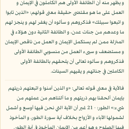
و يظهر منه أن الطائفة الأولى هم الكاملون في الإيمان و
العمل على ما هو مقتضى حقيقة معنى قولهم: «الذين تابوا
و اتبعوا سبيلك» فذكروهم و سألوه أن يغفر لهم و ينجز لهم
ما وعدهم من جنات عدن، و الطائفة الثانية دون هؤلاء في
المنزلة ممن لم يستكمل الإيمان و العمل من ناقص الإيمان
و مستضعف و سيىء العمل من منسوبي الطائفة الأولى
فذكروهم و سألوه تعالى أن يلحقهم بالطائفة الأولى
الكاملين في جناتهم و يقيهم السيئات.
فالآية في معنى قوله تعالى: «و الذين آمنوا و اتبعتهم ذريتهم
بإيمان ألحقنا بهم ذريتهم و ما ألتناهم من عملهم من
شيء:» الطور: - 21 غير أن الآية التي نحن فيها أوسع و أشمل
لشمولها الآباء و الأزواج بخلاف آية سورة الطور، و المأخوذ
فيها الصلوح و هو أعم من الإيمان المأخوذ في آية الطور.