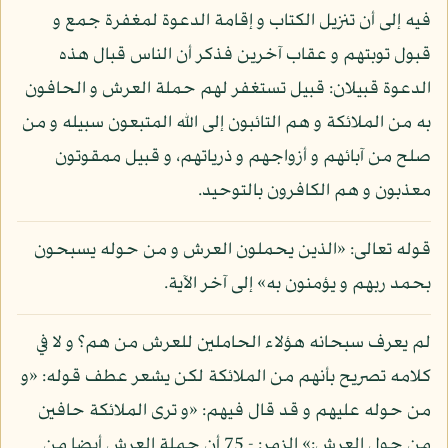
فيه إلى أن تنزيل الكتاب و إقامة الدعوة لمغفرة جمع و
قبول توبتهم و عقاب آخرين فذكر أن الناس قبال هذه
الدعوة قبيلان: قبيل تستغفر لهم حملة العرش و الحافون
به من الملائكة و هم التائبون إلى الله المتبعون سبيله و من
صلح من آبائهم و أزواجهم و ذرياتهم، و قبيل ممقوتون
معذبون و هم الكافرون بالتوحيد.
قوله تعالى: «الذين يحملون العرش و من حوله يسبحون
بحمد ربهم و يؤمنون به» إلى آخر الآية.
لم يعرف سبحانه هؤلاء الحاملين للعرش من هم؟ و لا في
كلامه تصريح بأنهم من الملائكة لكن يشعر عطف قوله: «و
من حوله عليهم و قد قال فيهم: «و ترى الملائكة حافين
من حول العرش:» الزمر: - 75 أن حملة العرش أيضا من