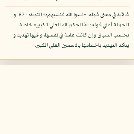
فالآية في معنى قوله: «نسوا الله فنسيهم:» التوبة: - 67، و
الجملة أعني قوله: «فالحكم لله العلي الكبير» خاصة
بحسب السياق و إن كانت عامة في نفسها، و فيها تهديد و
يتأكد التهديد باختتامها بالاسمين العلي الكبير.