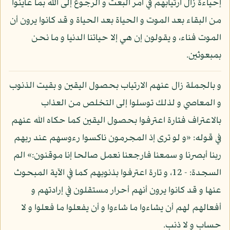
إحياءة زال ارتيابهم في أمر البعث و الرجوع إلى الله بما عاينوا
من البقاء بعد الموت و الحياة بعد الحياة و قد كانوا يرون أن
الموت فناء، و يقولون إن هي إلا حياتنا الدنيا و ما نحن
بمبعوثين.
و بالجملة زال عنهم الارتياب بحصول اليقين و بقيت الذنوب
و المعاصي و لذلك توسلوا إلى التخلص من العذاب
بالاعتراف فتارة اعترفوا بحصول اليقين كما حكاه الله عنهم
في قوله: «و لو ترى إذ المجرمون ناكسوا رءوسهم عند ربهم
ربنا أبصرنا و سمعنا فارجعنا نعمل صالحا إنا موقنون:» الم
السجدة: - 12، و تارة اعترفوا بذنوبهم كما في الآية المبحوث
عنها و قد كانوا يرون أنهم أحرار مستقلون في إرادتهم و
أفعالهم لهم أن يشاءوا ما شاءوا و أن يفعلوا ما فعلوا و لا
حساب و لا ذنب.