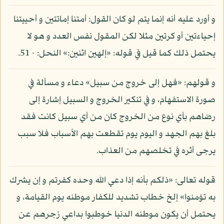
و أورد عليه أنه إنما يتم لو كان القول: أمتنا إماتتين و أحييتنا
إحياءتين أو كرتين مثلا لكن المقول نفس العدد و هو لا
يحتمل ذلك كما قيل في قوله: «إلهين اثنين:» النحل: - 51.
و قولهم: «فهل إلى خروج من سبيل» دعاء و مسألة في
صورة الاستفهام، و في تنكير الخروج و السبيل إشارة إلى
رضاهم بأي نوع من الخروج كان من أي سبيل كانت فقد
بلغ بهم الجهد و اليوم يوم تقطعت بهم الأسباب فلا سبب
يرجى أثره في تخلصهم من العذاب.
قوله تعالى: «ذلكم بأنه إذا دعي الله وحده كفرتم و إن يشرك
به تؤمنوا» إلخ خطاب تشديد للكفار موطنه يوم القيامة، و
يحتمل أن يكون موطنه الدنيا خوطبوا بداعي زجرهم عن