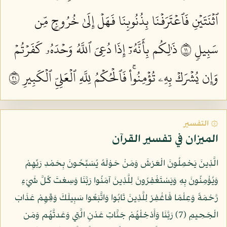
ٱثۡنَتَيۡنِ فَٱعۡتَرَفۡنَا بِذُنُوبِنَا فَهَلۡ إِلَىٰ خُرُوجٖ مِّن
سَبِيلٖ ١١
ذَٰلِكُم بِأَنَّهُۥٓ إِذَا دُعِيَ ٱللَّهُ وَحۡدَهُۥ كَفَرۡتُمۡ
وَإِن يُشۡرَكۡ بِهِۦ تُؤۡمِنُواْۚ فَٱلۡحُكۡمُ لِلَّهِ ٱلۡعَلِيِّ ٱلۡكَبِيرِ ١٢
۞ التفسير
الميزان في تفسير القرآن
الَّذِينَ يَحْمِلُونَ الْعَرْشَ وَمَنْ حَوْلَهُ يُسَبِّحُونَ بِحَمْدِ رَبِّهِمْ
وَيُؤْمِنُونَ بِهِ وَيَسْتَغْفِرُونَ لِلَّذِينَ آمَنُوا رَبَّنَا وَسِعْتَ كُلَّ شَيْءٍ
رَّحْمَةً وَعِلْمًا فَاغْفِرْ لِلَّذِينَ تَابُوا وَاتَّبَعُوا سَبِيلَكَ وَقِهِمْ عَذَابَ
الْجَحِيمِ (7) رَبَّنَا وَأَدْخِلْهُمْ جَنَّاتِ عَدْنٍ الَّتِي وَعَدتَّهُم وَمَن