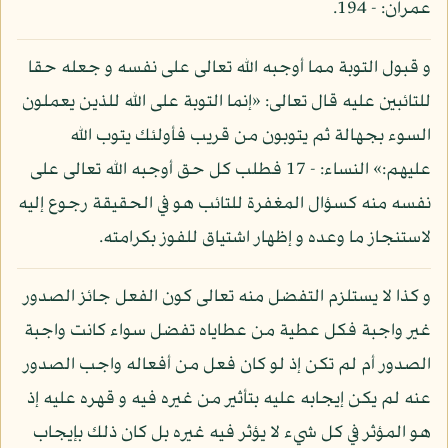
عمران: - 194.
و قبول التوبة مما أوجبه الله تعالى على نفسه و جعله حقا
للتائبين عليه قال تعالى: «إنما التوبة على الله للذين يعملون
السوء بجهالة ثم يتوبون من قريب فأولئك يتوب الله
عليهم:» النساء: - 17 فطلب كل حق أوجبه الله تعالى على
نفسه منه كسؤال المغفرة للتائب هو في الحقيقة رجوع إليه
لاستنجاز ما وعده و إظهار اشتياق للفوز بكرامته.
و كذا لا يستلزم التفضل منه تعالى كون الفعل جائز الصدور
غير واجبة فكل عطية من عطاياه تفضل سواء كانت واجبة
الصدور أم لم تكن إذ لو كان فعل من أفعاله واجب الصدور
عنه لم يكن إيجابه عليه بتأثير من غيره فيه و قهره عليه إذ
هو المؤثر في كل شيء لا يؤثر فيه غيره بل كان ذلك بإيجاب