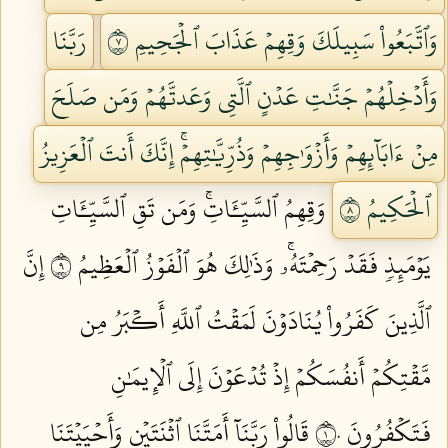
وَٱتَّبَعُواْ سَبِيلَكَ وَقِهِمۡ عَذَابَ ٱلۡجَحِيمِ ٧
رَبَّنَا
وَأَدۡخِلۡهُمۡ جَنَّٰتِ عَدۡنٍ ٱلَّتِي وَعَدتَّهُمۡ وَمَن صَلَحَ
مِنۡ ءَابَآئِهِمۡ وَأَزۡوَٰجِهِمۡ وَذُرِّيَّٰتِهِمۡۚ إِنَّكَ أَنتَ ٱلۡعَزِيزُ
ٱلۡحَكِيمُ ٨
وَقِهِمُ ٱلسَّيِّـَٔاتِۚ وَمَن تَقِ ٱلسَّيِّـَٔاتِ
يَوۡمَئِذٖ فَقَدۡ رَحِمۡتَهُۥۚ وَذَٰلِكَ هُوَ ٱلۡفَوۡزُ ٱلۡعَظِيمُ ٩
إِنَّ
ٱلَّذِينَ كَفَرُواْ يُنَادَوۡنَ لَمَقۡتُ ٱللَّهِ أَكۡبَرُ مِن
مَّقۡتِكُمۡ أَنفُسَكُمۡ إِذۡ تُدۡعَوۡنَ إِلَى ٱلۡإِيمَٰنِ
فَتَكۡفُرُونَ ١٠
قَالُواْ رَبَّنَآ أَمَتَّنَا ٱثۡنَتَيۡنِ وَأَحۡيَيۡتَنَا