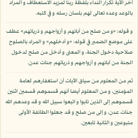
آخر الآية تكرار النداء بلفظة ربنا لمزيد الاستعطاف و المراد
بالوعد وعده تعالى لهم بلسان رسله و في كتبه.
و قوله: «و من صلح من آبائهم و أزواجهم و ذرياتهم» عطف
على موضع الضمير في قوله: «و أدخلهم» و المراد بالصلوح
صلاحية دخول الجنة، و المعنى و أدخل من صلح لدخول
الجنة من آبائهم و أزواجهم و ذرياتهم جنات عدن.
ثم من المعلوم من سياق الآيات أن استغفارهم لعامة
المؤمنين، و من المعلوم أيضا أنهم قسموهم قسمين اثنين
قسموهم إلى الذين تابوا و اتبعوا سبيل الله و قد وعدهم الله
جنات عدن، و إلى من صلح و قد جعلوا الطائفة الأولى
متبوعين و الثانية تابعين.