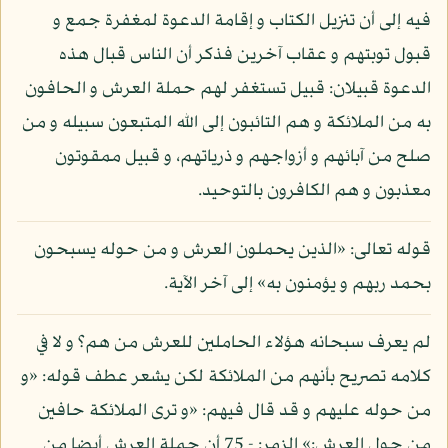
فيه إلى أن تنزيل الكتاب و إقامة الدعوة لمغفرة جمع و
قبول توبتهم و عقاب آخرين فذكر أن الناس قبال هذه
الدعوة قبيلان: قبيل تستغفر لهم حملة العرش و الحافون
به من الملائكة و هم التائبون إلى الله المتبعون سبيله و من
صلح من آبائهم و أزواجهم و ذرياتهم، و قبيل ممقوتون
معذبون و هم الكافرون بالتوحيد.
قوله تعالى: «الذين يحملون العرش و من حوله يسبحون
بحمد ربهم و يؤمنون به» إلى آخر الآية.
لم يعرف سبحانه هؤلاء الحاملين للعرش من هم؟ و لا في
كلامه تصريح بأنهم من الملائكة لكن يشعر عطف قوله: «و
من حوله عليهم و قد قال فيهم: «و ترى الملائكة حافين
من حول العرش:» الزمر: - 75 أن حملة العرش أيضا من