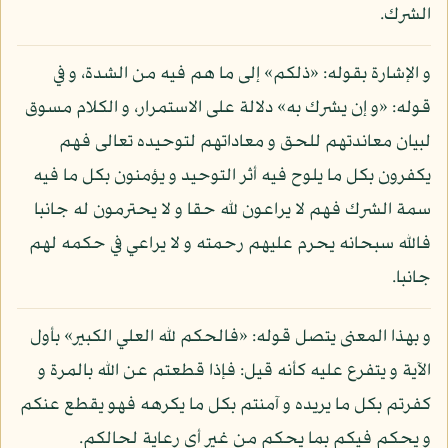
الشرك.
و الإشارة بقوله: «ذلكم» إلى ما هم فيه من الشدة، و في
قوله: «و إن يشرك به» دلالة على الاستمرار، و الكلام مسوق
لبيان معاندتهم للحق و معاداتهم لتوحيده تعالى فهم
يكفرون بكل ما يلوح فيه أثر التوحيد و يؤمنون بكل ما فيه
سمة الشرك فهم لا يراعون لله حقا و لا يحترمون له جانبا
فالله سبحانه يحرم عليهم رحمته و لا يراعي في حكمه لهم
جانبا.
و بهذا المعنى يتصل قوله: «فالحكم لله العلي الكبير» بأول
الآية و يتفرع عليه كأنه قيل: فإذا قطعتم عن الله بالمرة و
كفرتم بكل ما يريده و آمنتم بكل ما يكرهه فهو يقطع عنكم
و يحكم فيكم بما يحكم من غير أي رعاية لحالكم.