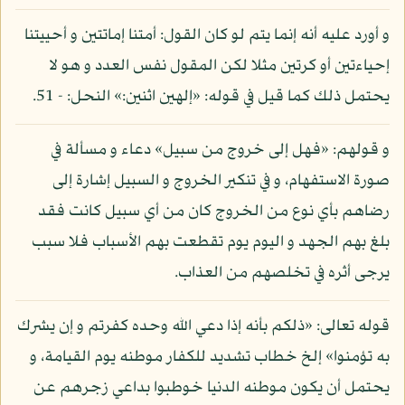
و أورد عليه أنه إنما يتم لو كان القول: أمتنا إماتتين و أحييتنا
إحياءتين أو كرتين مثلا لكن المقول نفس العدد و هو لا
يحتمل ذلك كما قيل في قوله: «إلهين اثنين:» النحل: - 51.
و قولهم: «فهل إلى خروج من سبيل» دعاء و مسألة في
صورة الاستفهام، و في تنكير الخروج و السبيل إشارة إلى
رضاهم بأي نوع من الخروج كان من أي سبيل كانت فقد
بلغ بهم الجهد و اليوم يوم تقطعت بهم الأسباب فلا سبب
يرجى أثره في تخلصهم من العذاب.
قوله تعالى: «ذلكم بأنه إذا دعي الله وحده كفرتم و إن يشرك
به تؤمنوا» إلخ خطاب تشديد للكفار موطنه يوم القيامة، و
يحتمل أن يكون موطنه الدنيا خوطبوا بداعي زجرهم عن