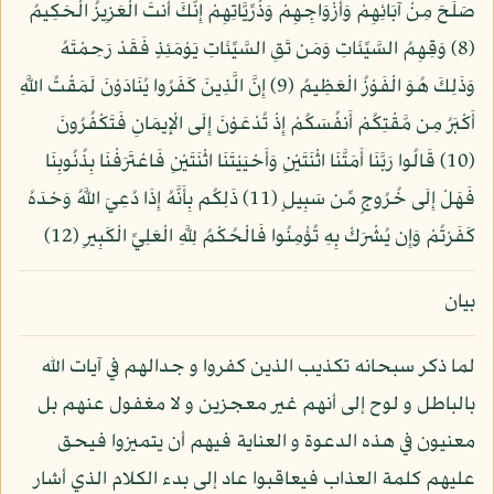
صَلَحَ مِنْ آبَائِهِمْ وَأَزْوَاجِهِمْ وَذُرِّيَّاتِهِمْ إِنَّكَ أَنتَ الْعَزِيزُ الْحَكِيمُ
(8) وَقِهِمُ السَّيِّئَاتِ وَمَن تَقِ السَّيِّئَاتِ يَوْمَئِذٍ فَقَدْ رَحِمْتَهُ
وَذَلِكَ هُوَ الْفَوْزُ الْعَظِيمُ (9) إِنَّ الَّذِينَ كَفَرُوا يُنَادَوْنَ لَمَقْتُ اللَّهِ
أَكْبَرُ مِن مَّقْتِكُمْ أَنفُسَكُمْ إِذْ تُدْعَوْنَ إِلَى الْإِيمَانِ فَتَكْفُرُونَ
(10) قَالُوا رَبَّنَا أَمَتَّنَا اثْنَتَيْنِ وَأَحْيَيْتَنَا اثْنَتَيْنِ فَاعْتَرَفْنَا بِذُنُوبِنَا
فَهَلْ إِلَى خُرُوجٍ مِّن سَبِيلٍ (11) ذَلِكُم بِأَنَّهُ إِذَا دُعِيَ اللَّهُ وَحْدَهُ
كَفَرْتُمْ وَإِن يُشْرَكْ بِهِ تُؤْمِنُوا فَالْحُكْمُ لِلَّهِ الْعَلِيِّ الْكَبِيرِ (12)
بيان
لما ذكر سبحانه تكذيب الذين كفروا و جدالهم في آيات الله
بالباطل و لوح إلى أنهم غير معجزين و لا مغفول عنهم بل
معنيون في هذه الدعوة و العناية فيهم أن يتميزوا فيحق
عليهم كلمة العذاب فيعاقبوا عاد إلى بدء الكلام الذي أشار