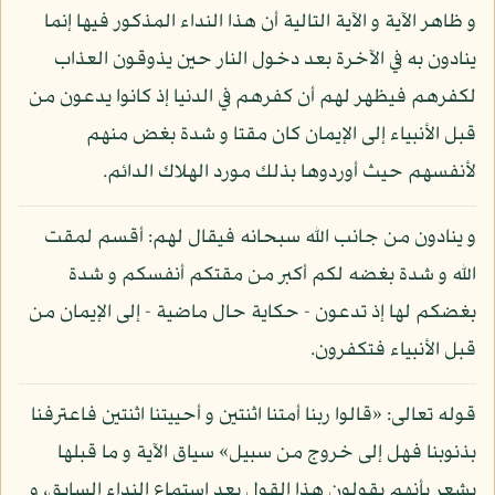
و ظاهر الآية و الآية التالية أن هذا النداء المذكور فيها إنما
ينادون به في الآخرة بعد دخول النار حين يذوقون العذاب
لكفرهم فيظهر لهم أن كفرهم في الدنيا إذ كانوا يدعون من
قبل الأنبياء إلى الإيمان كان مقتا و شدة بغض منهم
لأنفسهم حيث أوردوها بذلك مورد الهلاك الدائم.
و ينادون من جانب الله سبحانه فيقال لهم: أقسم لمقت
الله و شدة بغضه لكم أكبر من مقتكم أنفسكم و شدة
بغضكم لها إذ تدعون - حكاية حال ماضية - إلى الإيمان من
قبل الأنبياء فتكفرون.
قوله تعالى: «قالوا ربنا أمتنا اثنتين و أحييتنا اثنتين فاعترفنا
بذنوبنا فهل إلى خروج من سبيل» سياق الآية و ما قبلها
يشعر بأنهم يقولون هذا القول بعد استماع النداء السابق، و