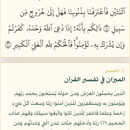
ٱثۡنَتَيۡنِ فَٱعۡتَرَفۡنَا بِذُنُوبِنَا فَهَلۡ إِلَىٰ خُرُوجٖ مِّن
سَبِيلٖ ١١
ذَٰلِكُم بِأَنَّهُۥٓ إِذَا دُعِيَ ٱللَّهُ وَحۡدَهُۥ كَفَرۡتُمۡ
وَإِن يُشۡرَكۡ بِهِۦ تُؤۡمِنُواْۚ فَٱلۡحُكۡمُ لِلَّهِ ٱلۡعَلِيِّ ٱلۡكَبِيرِ ١٢
۞ التفسير
الميزان في تفسير القرآن
الَّذِينَ يَحْمِلُونَ الْعَرْشَ وَمَنْ حَوْلَهُ يُسَبِّحُونَ بِحَمْدِ رَبِّهِمْ
وَيُؤْمِنُونَ بِهِ وَيَسْتَغْفِرُونَ لِلَّذِينَ آمَنُوا رَبَّنَا وَسِعْتَ كُلَّ شَيْءٍ
رَّحْمَةً وَعِلْمًا فَاغْفِرْ لِلَّذِينَ تَابُوا وَاتَّبَعُوا سَبِيلَكَ وَقِهِمْ عَذَابَ
الْجَحِيمِ (7) رَبَّنَا وَأَدْخِلْهُمْ جَنَّاتِ عَدْنٍ الَّتِي وَعَدتَّهُم وَمَن