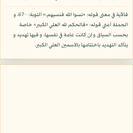
فالآية في معنى قوله: «نسوا الله فنسيهم:» التوبة: - 67، و
الجملة أعني قوله: «فالحكم لله العلي الكبير» خاصة
بحسب السياق و إن كانت عامة في نفسها، و فيها تهديد و
يتأكد التهديد باختتامها بالاسمين العلي الكبير.