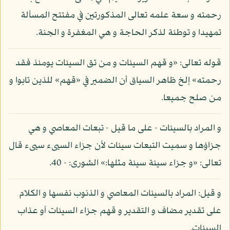
رحمته و سعة علمه تعالى المذكورتين في مفتتح المسألة
تمهيدا و توطئة لذكر الحاجة و هي المغفرة و الجنة.
قوله تعالى: «و قهم السيئات و من تق السيئات يومئذ فقد
رحمته» إلخ ظاهر السياق أن الضمير في «قهم» للذين تابوا و
من صلح جميعا.
و المراد بالسيئات - على ما قيل - تبعات المعاصي و هي
جزاؤها و سميت التبعات سيئات لأن جزاء السيىء سيىء قال
تعالى: «و جزاء سيئة سيئة مثلها:» الشورى: - 40.
و قيل: المراد بالسيئات المعاصي و الذنوب نفسها و الكلام
على تقدير مضاف و التقدير و قهم جزاء السيئات أو عذاب
السيئات.