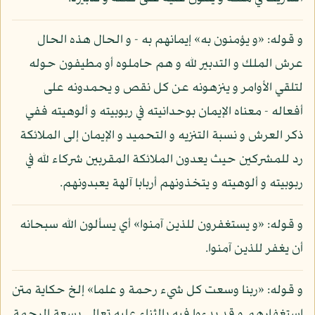
و قوله: «و يؤمنون به» إيمانهم به - و الحال هذه الحال
عرش الملك و التدبير لله و هم حاملوه أو مطيفون حوله
لتلقي الأوامر و ينزهونه عن كل نقص و يحمدونه على
أفعاله - معناه الإيمان بوحدانيته في ربوبيته و ألوهيته ففي
ذكر العرش و نسبة التنزيه و التحميد و الإيمان إلى الملائكة
رد للمشركين حيث يعدون الملائكة المقربين شركاء لله في
ربوبيته و ألوهيته و يتخذونهم أربابا آلهة يعبدونهم.
و قوله: «و يستغفرون للذين آمنوا» أي يسألون الله سبحانه
أن يغفر للذين آمنوا.
و قوله: «ربنا وسعت كل شيء رحمة و علما» إلخ حكاية متن
استغفارهم و قد بدءوا فيه بالثناء عليه تعالى بسعة الرحمة