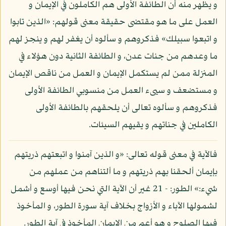
و يظهر منه أن الطائفة الأولى هم الكاملون في الإيمان و
العمل على ما هو مقتضى حقيقة معنى قولهم: «الذين تابوا
و اتبعوا سبيلك» فذكروهم و سألوه أن يغفر لهم و ينجز لهم
ما وعدهم من جنات عدن، و الطائفة الثانية دون هؤلاء في
المنزلة ممن لم يستكمل الإيمان و العمل من ناقص الإيمان
و مستضعف و سيىء العمل من منسوبي الطائفة الأولى
فذكروهم و سألوه تعالى أن يلحقهم بالطائفة الأولى
الكاملين في جناتهم و يقيهم السيئات.
فالآية في معنى قوله تعالى: «و الذين آمنوا و اتبعتهم ذريتهم
بإيمان ألحقنا بهم ذريتهم و ما ألتناهم من عملهم من
شيء:» الطور: - 21 غير أن الآية التي نحن فيها أوسع و أشمل
لشمولها الآباء و الأزواج بخلاف آية سورة الطور، و المأخوذ
فيها الصلوح و هو أعم من الإيمان المأخوذ في آية الطور.