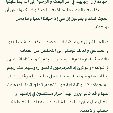
إحياءة زال ارتيابهم في أمر البعث و الرجوع إلى الله بما عاينوا
من البقاء بعد الموت و الحياة بعد الحياة و قد كانوا يرون أن
الموت فناء، و يقولون إن هي إلا حياتنا الدنيا و ما نحن
بمبعوثين.
و بالجملة زال عنهم الارتياب بحصول اليقين و بقيت الذنوب
و المعاصي و لذلك توسلوا إلى التخلص من العذاب
بالاعتراف فتارة اعترفوا بحصول اليقين كما حكاه الله عنهم
في قوله: «و لو ترى إذ المجرمون ناكسوا رءوسهم عند ربهم
ربنا أبصرنا و سمعنا فارجعنا نعمل صالحا إنا موقنون:» الم
السجدة: - 12، و تارة اعترفوا بذنوبهم كما في الآية المبحوث
عنها و قد كانوا يرون أنهم أحرار مستقلون في إرادتهم و
أفعالهم لهم أن يشاءوا ما شاءوا و أن يفعلوا ما فعلوا و لا
حساب و لا ذنب.