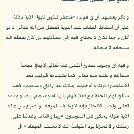
و ذكر بعضهم أن في قوله: «فاغفر للذين تابوا» الآية دلالة
على أن إسقاط العقاب عند التوبة تفضل من الله تعالى إذ لو
كان واجبا لكان لا يحتاج فيه إلى مسألتهم بل كان يفعله الله
سبحانه لا محالة.
و فيه أن وجوب صدور الفعل عنه تعالى لا ينافي صحة
مسألته و طلبه منه تعالى كما يشهد به قولهم بعد
الاستغفار: «ربنا و أدخلهم جنات عدن التي وعدتهم» فقد
سألوا لهم الجنة مع اعترافهم بأن الله وعدهم إياها و وعده
تعالى واجب الإنجاز فإنه لا يخلف الميعاد، و أصرح من هذه
الآية قوله يحكي عن المؤمنين: «ربنا و آتنا ما وعدتنا على
رسلك و لا تخزنا يوم القيامة إنك لا تخلف الميعاد:» آل