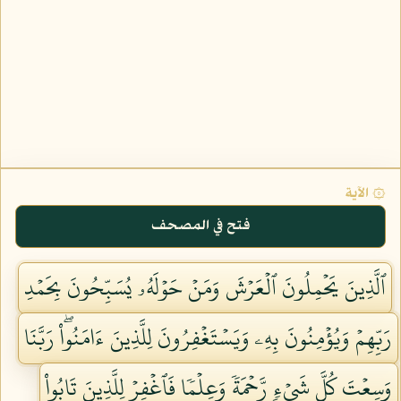
۞ الآية
فتح في المصحف
ٱلَّذِينَ يَحۡمِلُونَ ٱلۡعَرۡشَ وَمَنۡ حَوۡلَهُۥ يُسَبِّحُونَ بِحَمۡدِ
رَبِّهِمۡ وَيُؤۡمِنُونَ بِهِۦ وَيَسۡتَغۡفِرُونَ لِلَّذِينَ ءَامَنُواْۖ رَبَّنَا
وَسِعۡتَ كُلَّ شَيۡءٖ رَّحۡمَةٗ وَعِلۡمٗا فَٱغۡفِرۡ لِلَّذِينَ تَابُواْ