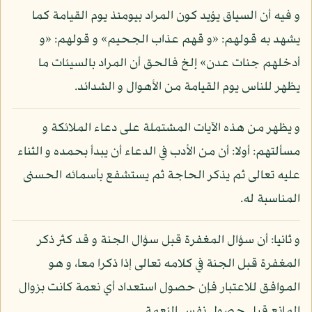
و فيه أن السياق يؤيد كون المراد بيومئذ يوم القيامة كما
يشهد به قولهم: «و قهم عذاب الجحيم» و قولهم: «و
أدخلهم جنات عدن» إلخ فالحق أن المراد بالسيئات ما
يظهر للناس يوم القيامة من الأهوال و الشدائد.
و يظهر من هذه الآيات المشتملة على دعاء الملائكة و
مسألتهم: أولا: أن من الأدب في الدعاء أن يبدأ بحمده و الثناء
عليه تعالى ثم يذكر الحاجة ثم يستشفع بأسمائه الحسنى
المناسبة له.
و ثانيا: أن سؤال المغفرة قبل سؤال الجنة و قد كثر ذكر
المغفرة قبل الجنة في كلامه تعالى إذا ذكرا معا، و هو
الموافق للاعتبار فإن حصول استعداد أي نعمة كانت بزوال
المانع قبل حصول نفس النعمة.