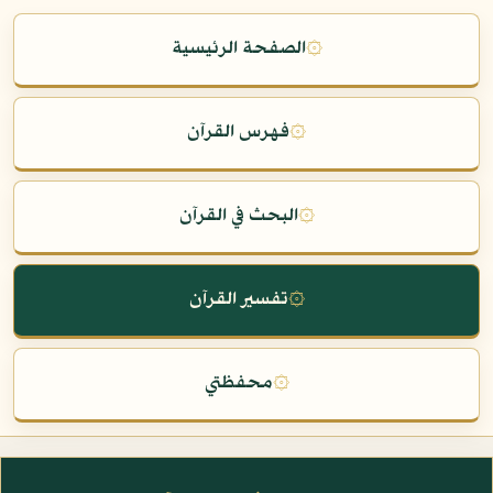
۞
الصفحة الرئيسية
۞
فهرس القرآن
۞
البحث في القرآن
۞
تفسير القرآن
۞
محفظتي