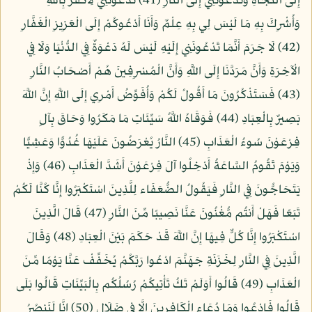
إِلَى النَّجَاةِ وَتَدْعُونَنِي إِلَى النَّارِ (41) تَدْعُونَنِي لِأَكْفُرَ بِاللَّهِ
وَأُشْرِكَ بِهِ مَا لَيْسَ لِي بِهِ عِلْمٌ وَأَنَا أَدْعُوكُمْ إِلَى الْعَزِيزِ الْغَفَّارِ
(42) لَا جَرَمَ أَنَّمَا تَدْعُونَنِي إِلَيْهِ لَيْسَ لَهُ دَعْوَةٌ فِي الدُّنْيَا وَلَا فِي
الْآخِرَةِ وَأَنَّ مَرَدَّنَا إِلَى اللَّهِ وَأَنَّ الْمُسْرِفِينَ هُمْ أَصْحَابُ النَّارِ
(43) فَسَتَذْكُرُونَ مَا أَقُولُ لَكُمْ وَأُفَوِّضُ أَمْرِي إِلَى اللَّهِ إِنَّ اللَّهَ
بَصِيرٌ بِالْعِبَادِ (44) فَوَقَاهُ اللَّهُ سَيِّئَاتِ مَا مَكَرُوا وَحَاقَ بِآلِ
فِرْعَوْنَ سُوءُ الْعَذَابِ (45) النَّارُ يُعْرَضُونَ عَلَيْهَا غُدُوًّا وَعَشِيًّا
وَيَوْمَ تَقُومُ السَّاعَةُ أَدْخِلُوا آلَ فِرْعَوْنَ أَشَدَّ الْعَذَابِ (46) وَإِذْ
يَتَحَاجُّونَ فِي النَّارِ فَيَقُولُ الضُّعَفَاء لِلَّذِينَ اسْتَكْبَرُوا إِنَّا كُنَّا لَكُمْ
تَبَعًا فَهَلْ أَنتُم مُّغْنُونَ عَنَّا نَصِيبًا مِّنَ النَّارِ (47) قَالَ الَّذِينَ
اسْتَكْبَرُوا إِنَّا كُلٌّ فِيهَا إِنَّ اللَّهَ قَدْ حَكَمَ بَيْنَ الْعِبَادِ (48) وَقَالَ
الَّذِينَ فِي النَّارِ لِخَزَنَةِ جَهَنَّمَ ادْعُوا رَبَّكُمْ يُخَفِّفْ عَنَّا يَوْمًا مِّنَ
الْعَذَابِ (49) قَالُوا أَوَلَمْ تَكُ تَأْتِيكُمْ رُسُلُكُم بِالْبَيِّنَاتِ قَالُوا بَلَى
قَالُوا فَادْعُوا وَمَا دُعَاء الْكَافِرِينَ إِلَّا فِي ضَلَالٍ (50) إِنَّا لَنَنصُرُ