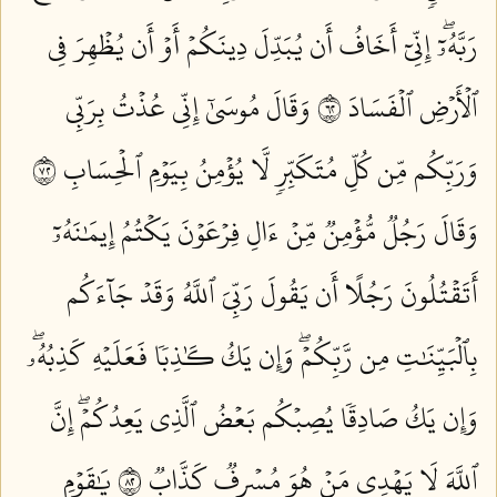
رَبَّهُۥٓۖ إِنِّيٓ أَخَافُ أَن يُبَدِّلَ دِينَكُمۡ أَوۡ أَن يُظۡهِرَ فِي
ٱلۡأَرۡضِ ٱلۡفَسَادَ ٢٦
وَقَالَ مُوسَىٰٓ إِنِّي عُذۡتُ بِرَبِّي
وَرَبِّكُم مِّن كُلِّ مُتَكَبِّرٖ لَّا يُؤۡمِنُ بِيَوۡمِ ٱلۡحِسَابِ ٢٧
وَقَالَ رَجُلٞ مُّؤۡمِنٞ مِّنۡ ءَالِ فِرۡعَوۡنَ يَكۡتُمُ إِيمَٰنَهُۥٓ
أَتَقۡتُلُونَ رَجُلًا أَن يَقُولَ رَبِّيَ ٱللَّهُ وَقَدۡ جَآءَكُم
بِٱلۡبَيِّنَٰتِ مِن رَّبِّكُمۡۖ وَإِن يَكُ كَٰذِبٗا فَعَلَيۡهِ كَذِبُهُۥۖ
وَإِن يَكُ صَادِقٗا يُصِبۡكُم بَعۡضُ ٱلَّذِي يَعِدُكُمۡۖ إِنَّ
ٱللَّهَ لَا يَهۡدِي مَنۡ هُوَ مُسۡرِفٞ كَذَّابٞ ٢٨
يَٰقَوۡمِ