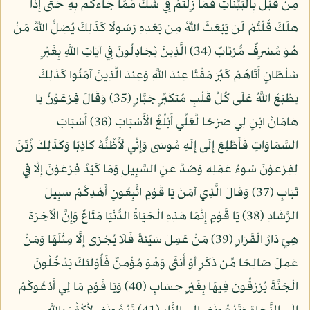
مِن قَبْلُ بِالْبَيِّنَاتِ فَمَا زِلْتُمْ فِي شَكٍّ مِّمَّا جَاءكُم بِهِ حَتَّى إِذَا
هَلَكَ قُلْتُمْ لَن يَبْعَثَ اللَّهُ مِن بَعْدِهِ رَسُولًا كَذَلِكَ يُضِلُّ اللَّهُ مَنْ
هُوَ مُسْرِفٌ مُّرْتَابٌ (34) الَّذِينَ يُجَادِلُونَ فِي آيَاتِ اللَّهِ بِغَيْرِ
سُلْطَانٍ أَتَاهُمْ كَبُرَ مَقْتًا عِندَ اللَّهِ وَعِندَ الَّذِينَ آمَنُوا كَذَلِكَ
يَطْبَعُ اللَّهُ عَلَى كُلِّ قَلْبِ مُتَكَبِّرٍ جَبَّارٍ (35) وَقَالَ فِرْعَوْنُ يَا
هَامَانُ ابْنِ لِي صَرْحًا لَّعَلِّي أَبْلُغُ الْأَسْبَابَ (36) أَسْبَابَ
السَّمَاوَاتِ فَأَطَّلِعَ إِلَى إِلَهِ مُوسَى وَإِنِّي لَأَظُنُّهُ كَاذِبًا وَكَذَلِكَ زُيِّنَ
لِفِرْعَوْنَ سُوءُ عَمَلِهِ وَصُدَّ عَنِ السَّبِيلِ وَمَا كَيْدُ فِرْعَوْنَ إِلَّا فِي
تَبَابٍ (37) وَقَالَ الَّذِي آمَنَ يَا قَوْمِ اتَّبِعُونِ أَهْدِكُمْ سَبِيلَ
الرَّشَادِ (38) يَا قَوْمِ إِنَّمَا هَذِهِ الْحَيَاةُ الدُّنْيَا مَتَاعٌ وَإِنَّ الْآخِرَةَ
هِيَ دَارُ الْقَرَارِ (39) مَنْ عَمِلَ سَيِّئَةً فَلَا يُجْزَى إِلَّا مِثْلَهَا وَمَنْ
عَمِلَ صَالِحًا مِّن ذَكَرٍ أَوْ أُنثَى وَهُوَ مُؤْمِنٌ فَأُوْلَئِكَ يَدْخُلُونَ
الْجَنَّةَ يُرْزَقُونَ فِيهَا بِغَيْرِ حِسَابٍ (40) وَيَا قَوْمِ مَا لِي أَدْعُوكُمْ