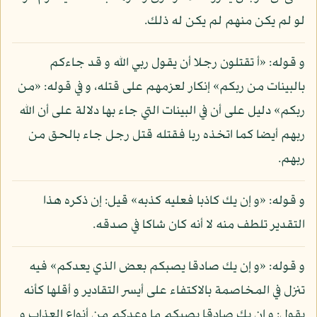
لو لم يكن منهم لم يكن له ذلك.
و قوله: «أ تقتلون رجلا أن يقول ربي الله و قد جاءكم
بالبينات من ربكم» إنكار لعزمهم على قتله، و في قوله: «من
ربكم» دليل على أن في البينات التي جاء بها دلالة على أن الله
ربهم أيضا كما اتخذه ربا فقتله قتل رجل جاء بالحق من
ربهم.
و قوله: «و إن يك كاذبا فعليه كذبه» قيل: إن ذكره هذا
التقدير تلطف منه لا أنه كان شاكا في صدقه.
و قوله: «و إن يك صادقا يصبكم بعض الذي يعدكم» فيه
تنزل في المخاصمة بالاكتفاء على أيسر التقادير و أقلها كأنه
يقول: و إن يك صادقا يصبكم ما وعدكم من أنواع العذاب و