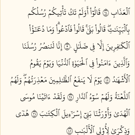
ٱلۡعَذَابِ ٤٩
قَالُوٓاْ أَوَلَمۡ تَكُ تَأۡتِيكُمۡ رُسُلُكُم
بِٱلۡبَيِّنَٰتِۖ قَالُواْ بَلَىٰۚ قَالُواْ فَٱدۡعُواْۗ وَمَا دُعَٰٓؤُاْ
ٱلۡكَٰفِرِينَ إِلَّا فِي ضَلَٰلٍ ٥٠
إِنَّا لَنَنصُرُ رُسُلَنَا
وَٱلَّذِينَ ءَامَنُواْ فِي ٱلۡحَيَوٰةِ ٱلدُّنۡيَا وَيَوۡمَ يَقُومُ
ٱلۡأَشۡهَٰدُ ٥١
يَوۡمَ لَا يَنفَعُ ٱلظَّٰلِمِينَ مَعۡذِرَتُهُمۡۖ وَلَهُمُ
ٱللَّعۡنَةُ وَلَهُمۡ سُوٓءُ ٱلدَّارِ ٥٢
وَلَقَدۡ ءَاتَيۡنَا مُوسَى
ٱلۡهُدَىٰ وَأَوۡرَثۡنَا بَنِيٓ إِسۡرَٰٓءِيلَ ٱلۡكِتَٰبَ ٥٣
هُدٗى
وَذِكۡرَىٰ لِأُوْلِي ٱلۡأَلۡبَٰبِ ٥٤