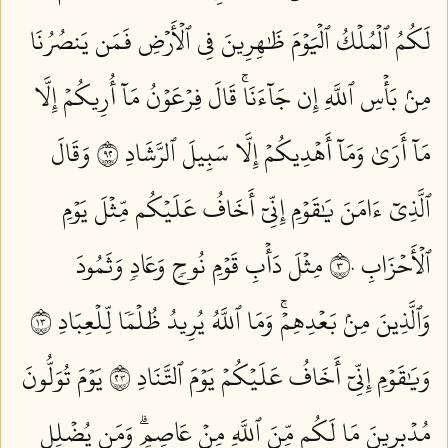
لَكُمُ ٱلۡمُلۡكُ ٱلۡيَوۡمَ ظَٰهِرِينَ فِي ٱلۡأَرۡضِ فَمَن يَنصُرُنَا
مِنۢ بَأۡسِ ٱللَّهِ إِن جَآءَنَاۚ قَالَ فِرۡعَوۡنُ مَآ أُرِيكُمۡ إِلَّا
مَآ أَرَىٰ وَمَآ أَهۡدِيكُمۡ إِلَّا سَبِيلَ ٱلرَّشَادِ ٢٩
وَقَالَ
ٱلَّذِيٓ ءَامَنَ يَٰقَوۡمِ إِنِّيٓ أَخَافُ عَلَيۡكُم مِّثۡلَ يَوۡمِ
ٱلۡأَحۡزَابِ ٣٠
مِثۡلَ دَأۡبِ قَوۡمِ نُوحٖ وَعَادٖ وَثَمُودَ
وَٱلَّذِينَ مِنۢ بَعۡدِهِمۡۚ وَمَا ٱللَّهُ يُرِيدُ ظُلۡمٗا لِّلۡعِبَادِ ٣١
وَيَٰقَوۡمِ إِنِّيٓ أَخَافُ عَلَيۡكُمۡ يَوۡمَ ٱلتَّنَادِ ٣٢
يَوۡمَ تُوَلُّونَ
مُدۡبِرِينَ مَا لَكُم مِّنَ ٱللَّهِ مِنۡ عَاصِمٖۗ وَمَن يُضۡلِلِ