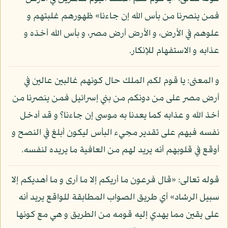
فمن ينصرنا من بأس الله إن جاءنا» ظهورهم غلبتهم و
علوهم في الأرض، و الأرض أرض مصر، و بأس الله أخذه و
عذابه و الاستفهام للإنكار.
و المعنى: يا قوم لكم الملك حال كونهم غالبين عالين في
أرض مصر على من دونكم من بني إسرائيل فمن ينصرنا من
أخذ الله و عذابه كما يعدنا به موسى إن جاءنا؟ و قد أدخل
نفسه فيهم على تقدير مجيء البأس ليكون أبلغ في النصح و
أوقع في قلوبهم أنه يريد لهم من العافية ما يريده لنفسه.
قوله تعالى: «قال فرعون ما أريكم إلا ما أرى و ما أهديكم إلا
سبيل الرشاد» أي طريق الصواب المطابقة للواقع يريد أنه
على يقين مما يهدي إليه قومه من الطريق و هي مع كونها