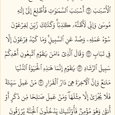
ٱلۡأَسۡبَٰبَ ٣٦
أَسۡبَٰبَ ٱلسَّمَٰوَٰتِ فَأَطَّلِعَ إِلَىٰٓ إِلَٰهِ
مُوسَىٰ وَإِنِّي لَأَظُنُّهُۥ كَٰذِبٗاۚ وَكَذَٰلِكَ زُيِّنَ لِفِرۡعَوۡنَ
سُوٓءُ عَمَلِهِۦ وَصُدَّ عَنِ ٱلسَّبِيلِۚ وَمَا كَيۡدُ فِرۡعَوۡنَ إِلَّا
فِي تَبَابٖ ٣٧
وَقَالَ ٱلَّذِيٓ ءَامَنَ يَٰقَوۡمِ ٱتَّبِعُونِ أَهۡدِكُمۡ
سَبِيلَ ٱلرَّشَادِ ٣٨
يَٰقَوۡمِ إِنَّمَا هَٰذِهِ ٱلۡحَيَوٰةُ ٱلدُّنۡيَا
مَتَٰعٞ وَإِنَّ ٱلۡأٓخِرَةَ هِيَ دَارُ ٱلۡقَرَارِ ٣٩
مَنۡ عَمِلَ سَيِّئَةٗ
فَلَا يُجۡزَىٰٓ إِلَّا مِثۡلَهَاۖ وَمَنۡ عَمِلَ صَٰلِحٗا مِّن ذَكَرٍ أَوۡ
أُنثَىٰ وَهُوَ مُؤۡمِنٞ فَأُوْلَٰٓئِكَ يَدۡخُلُونَ ٱلۡجَنَّةَ يُرۡزَقُونَ