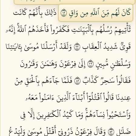
كَانَ لَهُم مِّنَ ٱللَّهِ مِن وَاقٖ ٢١
ذَٰلِكَ بِأَنَّهُمۡ كَانَت
تَّأۡتِيهِمۡ رُسُلُهُم بِٱلۡبَيِّنَٰتِ فَكَفَرُواْ فَأَخَذَهُمُ ٱللَّهُۚ إِنَّهُۥ
قَوِيّٞ شَدِيدُ ٱلۡعِقَابِ ٢٢
وَلَقَدۡ أَرۡسَلۡنَا مُوسَىٰ بِـَٔايَٰتِنَا
وَسُلۡطَٰنٖ مُّبِينٍ ٢٣
إِلَىٰ فِرۡعَوۡنَ وَهَٰمَٰنَ وَقَٰرُونَ
فَقَالُواْ سَٰحِرٞ كَذَّابٞ ٢٤
فَلَمَّا جَآءَهُم بِٱلۡحَقِّ مِنۡ
عِندِنَا قَالُواْ ٱقۡتُلُوٓاْ أَبۡنَآءَ ٱلَّذِينَ ءَامَنُواْ مَعَهُۥ
وَٱسۡتَحۡيُواْ نِسَآءَهُمۡۚ وَمَا كَيۡدُ ٱلۡكَٰفِرِينَ إِلَّا فِي
ضَلَٰلٖ ٢٥
وَقَالَ فِرۡعَوۡنُ ذَرُونِيٓ أَقۡتُلۡ مُوسَىٰ وَلۡيَدۡعُ