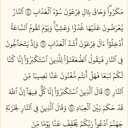
مَكَرُواْۖ وَحَاقَ بِـَٔالِ فِرۡعَوۡنَ سُوٓءُ ٱلۡعَذَابِ ٤٥
ٱلنَّارُ
يُعۡرَضُونَ عَلَيۡهَا غُدُوّٗا وَعَشِيّٗاۚ وَيَوۡمَ تَقُومُ ٱلسَّاعَةُ
أَدۡخِلُوٓاْ ءَالَ فِرۡعَوۡنَ أَشَدَّ ٱلۡعَذَابِ ٤٦
وَإِذۡ يَتَحَآجُّونَ
فِي ٱلنَّارِ فَيَقُولُ ٱلضُّعَفَٰٓؤُاْ لِلَّذِينَ ٱسۡتَكۡبَرُوٓاْ إِنَّا كُنَّا
لَكُمۡ تَبَعٗا فَهَلۡ أَنتُم مُّغۡنُونَ عَنَّا نَصِيبٗا مِّنَ
ٱلنَّارِ ٤٧
قَالَ ٱلَّذِينَ ٱسۡتَكۡبَرُوٓاْ إِنَّا كُلّٞ فِيهَآ إِنَّ ٱللَّهَ
قَدۡ حَكَمَ بَيۡنَ ٱلۡعِبَادِ ٤٨
وَقَالَ ٱلَّذِينَ فِي ٱلنَّارِ لِخَزَنَةِ
جَهَنَّمَ ٱدۡعُواْ رَبَّكُمۡ يُخَفِّفۡ عَنَّا يَوۡمٗا مِّنَ