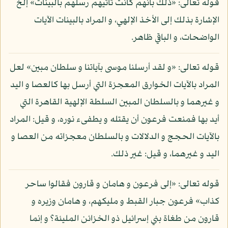
قوله تعالى: «ذلك بأنهم كانت تأتيهم رسلهم بالبينات» إلخ
الإشارة بذلك إلى الأخذ الإلهي، و المراد بالبينات الآيات
الواضحات، و الباقي ظاهر.
قوله تعالى: «و لقد أرسلنا موسى بآياتنا و سلطان مبين» لعل
المراد بالآيات الخوارق المعجزة التي أرسل بها كالعصا و اليد
و غيرهما و بالسلطان المبين السلطة الإلهية القاهرة التي
أيد بها فمنعت فرعون أن يقتله و يطفىء نوره، و قيل: المراد
بالآيات الحجج و الدلالات و بالسلطان معجزاته من العصا و
اليد و غيرهما، و قيل: غير ذلك.
قوله تعالى: «إلى فرعون و هامان و قارون فقالوا ساحر
كذاب» فرعون جبار القبط و مليكهم، و هامان وزيره و
قارون من طغاة بني إسرائيل ذو الخزائن المليئة؟ و إنما