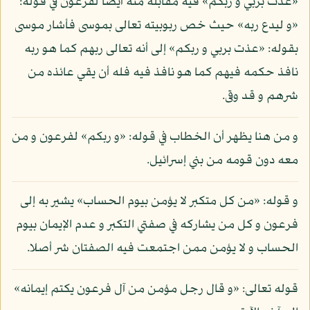
«عذت بربي و ربكم» فيه مقابلة منه أيضا لفرعون في قوله:
«و ليدع ربه» حيث خص ربوبيته تعالى بموسى فأشار موسى
بقوله: «عذت بربي و ربكم» إلى أنه تعالى ربهم كما هو ربه
نافذ حكمه فيهم كما هو نافذ فيه فله أن يقي عائذه من
شرهم و قد وقى.
و من هنا يظهر أن الخطاب في قوله: «و ربكم» لفرعون و من
معه دون قومه من بني إسرائيل.
و قوله: «من كل متكبر لا يؤمن بيوم الحساب» يشير به إلى
فرعون و كل من يشاركه في صفتي التكبر و عدم الإيمان بيوم
الحساب و لا يؤمن ممن اجتمعت فيه الصفتان شر أصلا.
قوله تعالى: «و قال رجل مؤمن من آل فرعون يكتم إيمانه»