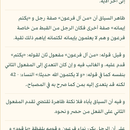
إلى آخر الآية.
ظاهر السياق أن «من آل فرعون» صفة رجل و «يكتم
إيمانه» صفة أخرى فكان الرجل من القبط من خاصة
فرعون و هم لا يعلمون بإيمانه لكتمانه إياهم ذلك تقية.
و قيل: قوله: «من آل فرعون» مفعول ثان لقوله: «يكتم»
قدم عليه، و الغالب فيه و إن كان التعدي إلى المفعول الثاني
بنفسه كما في قوله: «و لا يكتمون الله حديثا:» النساء: - 42
لكنه قد يتعدى إليه بمن كما صرح به في المصباح،.
و فيه أن السياق يأباه فلا نكتة ظاهرة تقتضي تقدم المفعول
الثاني على الفعل من حصر و نحوه.
على أن الرجل يكرر نداء فرعون و قومه بلفظة «يا قوم» و