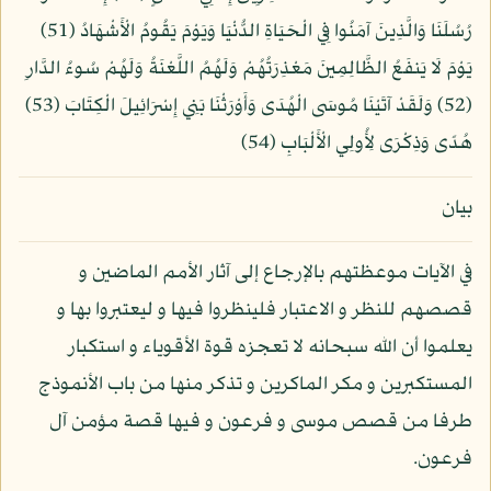
رُسُلَنَا وَالَّذِينَ آمَنُوا فِي الْحَيَاةِ الدُّنْيَا وَيَوْمَ يَقُومُ الْأَشْهَادُ (51)
يَوْمَ لَا يَنفَعُ الظَّالِمِينَ مَعْذِرَتُهُمْ وَلَهُمُ اللَّعْنَةُ وَلَهُمْ سُوءُ الدَّارِ
(52) وَلَقَدْ آتَيْنَا مُوسَى الْهُدَى وَأَوْرَثْنَا بَنِي إِسْرَائِيلَ الْكِتَابَ (53)
هُدًى وَذِكْرَى لِأُولِي الْأَلْبَابِ (54)
بيان
في الآيات موعظتهم بالإرجاع إلى آثار الأمم الماضين و
قصصهم للنظر و الاعتبار فلينظروا فيها و ليعتبروا بها و
يعلموا أن الله سبحانه لا تعجزه قوة الأقوياء و استكبار
المستكبرين و مكر الماكرين و تذكر منها من باب الأنموذج
طرفا من قصص موسى و فرعون و فيها قصة مؤمن آل
فرعون.