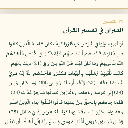
۞ التفسير
الميزان في تفسير القرآن
أَوَ لَمْ يَسِيرُوا فِي الْأَرْضِ فَيَنظُرُوا كَيْفَ كَانَ عَاقِبَةُ الَّذِينَ كَانُوا
مِن قَبْلِهِمْ كَانُوا هُمْ أَشَدَّ مِنْهُمْ قُوَّةً وَآثَارًا فِي الْأَرْضِ فَأَخَذَهُمُ
اللَّهُ بِذُنُوبِهِمْ وَمَا كَانَ لَهُم مِّنَ اللَّهِ مِن وَاقٍ (21) ذَلِكَ بِأَنَّهُمْ
كَانَت تَّأْتِيهِمْ رُسُلُهُم بِالْبَيِّنَاتِ فَكَفَرُوا فَأَخَذَهُمُ اللَّهُ إِنَّهُ قَوِيٌّ
شَدِيدُ الْعِقَابِ (22) وَلَقَدْ أَرْسَلْنَا مُوسَى بِآيَاتِنَا وَسُلْطَانٍ مُّبِينٍ
(23) إِلَى فِرْعَوْنَ وَهَامَانَ وَقَارُونَ فَقَالُوا سَاحِرٌ كَذَّابٌ (24)
فَلَمَّا جَاءهُم بِالْحَقِّ مِنْ عِندِنَا قَالُوا اقْتُلُوا أَبْنَاء الَّذِينَ آمَنُوا
مَعَهُ وَاسْتَحْيُوا نِسَاءهُمْ وَمَا كَيْدُ الْكَافِرِينَ إِلَّا فِي ضَلَالٍ (25)
وَقَالَ فِرْعَوْنُ ذَرُونِي أَقْتُلْ مُوسَى وَلْيَدْعُ رَبَّهُ إِنِّي أَخَافُ أَن يُبَدِّلَ