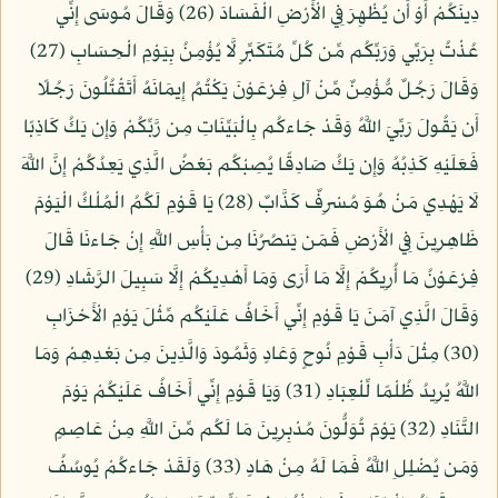
دِينَكُمْ أَوْ أَن يُظْهِرَ فِي الْأَرْضِ الْفَسَادَ (26) وَقَالَ مُوسَى إِنِّي
عُذْتُ بِرَبِّي وَرَبِّكُم مِّن كُلِّ مُتَكَبِّرٍ لَّا يُؤْمِنُ بِيَوْمِ الْحِسَابِ (27)
وَقَالَ رَجُلٌ مُّؤْمِنٌ مِّنْ آلِ فِرْعَوْنَ يَكْتُمُ إِيمَانَهُ أَتَقْتُلُونَ رَجُلًا
أَن يَقُولَ رَبِّيَ اللَّهُ وَقَدْ جَاءكُم بِالْبَيِّنَاتِ مِن رَّبِّكُمْ وَإِن يَكُ كَاذِبًا
فَعَلَيْهِ كَذِبُهُ وَإِن يَكُ صَادِقًا يُصِبْكُم بَعْضُ الَّذِي يَعِدُكُمْ إِنَّ اللَّهَ
لَا يَهْدِي مَنْ هُوَ مُسْرِفٌ كَذَّابٌ (28) يَا قَوْمِ لَكُمُ الْمُلْكُ الْيَوْمَ
ظَاهِرِينَ فِي الْأَرْضِ فَمَن يَنصُرُنَا مِن بَأْسِ اللَّهِ إِنْ جَاءنَا قَالَ
فِرْعَوْنُ مَا أُرِيكُمْ إِلَّا مَا أَرَى وَمَا أَهْدِيكُمْ إِلَّا سَبِيلَ الرَّشَادِ (29)
وَقَالَ الَّذِي آمَنَ يَا قَوْمِ إِنِّي أَخَافُ عَلَيْكُم مِّثْلَ يَوْمِ الْأَحْزَابِ
(30) مِثْلَ دَأْبِ قَوْمِ نُوحٍ وَعَادٍ وَثَمُودَ وَالَّذِينَ مِن بَعْدِهِمْ وَمَا
اللَّهُ يُرِيدُ ظُلْمًا لِّلْعِبَادِ (31) وَيَا قَوْمِ إِنِّي أَخَافُ عَلَيْكُمْ يَوْمَ
التَّنَادِ (32) يَوْمَ تُوَلُّونَ مُدْبِرِينَ مَا لَكُم مِّنَ اللَّهِ مِنْ عَاصِمٍ
وَمَن يُضْلِلِ اللَّهُ فَمَا لَهُ مِنْ هَادٍ (33) وَلَقَدْ جَاءكُمْ يُوسُفُ