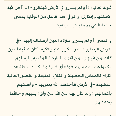
قوله تعالى: «أ و لم يسيروا في الأرض فينظروا» إلى آخر الآية
الاستفهام إنكاري، و الواقي اسم فاعل من الوقاية بمعنى
حفظ الشيء مما يؤذيه و يضره.
و المعنى: أ و لم يسيروا هؤلاء الذين أرسلناك إليهم «في
الأرض فينظروا» نظر تفكر و اعتبار «كيف كان عاقبة الذين
كانوا من قبلهم» من الأمم الدارجة المكذبين لرسلهم
«كانوا هم أشد منهم قوة» أي قدرة و تمكنا و سلطة «و
آثارا» كالمدائن الحصينة و القلاع المنيعة و القصور العالية
المشيدة «في الأرض فأخذهم الله بذنوبهم» و أهلكهم
بأعمالهم «و ما كان لهم من الله من واق» يقيهم و حافظ
يحفظهم.