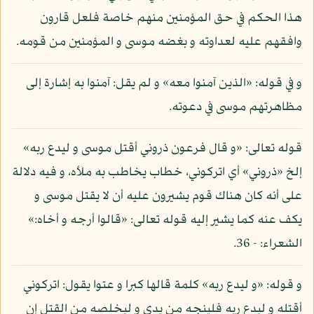
هذا الحكم في حق المؤمنين منهم خاصة فلعل قارون
وافقهم عليه لعداوته و بغضه موسى و المؤمنين من قومه.
و في قوله: «الذين آمنوا معه» و لم يقل: آمنوا به إشارة إلى
مظاهرتهم موسى في دعوته.
قوله تعالى: «و قال فرعون ذروني أقتل موسى و ليدع ربه»
إلخ «ذروني» أي اتركوني، خطاب يخاطب به ملأه، و فيه دلالة
على أنه كان هناك قوم يشيرون عليه أن لا يقتل موسى و
يكف عنه كما يشير إليه قوله تعالى: «قالوا أرجه و أخاه:»
الشعراء: - 36.
و قوله: «و ليدع ربه» كلمة قالها كبرا و عتوا يقول: اتركوني
أقتله و ليدع ربه فلينجه من يدي و ليخلصه من القتل إن