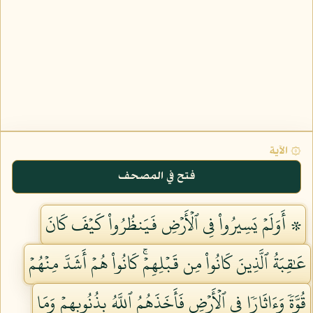
۞ الآية
فتح في المصحف
۞ أَوَلَمۡ يَسِيرُواْ فِي ٱلۡأَرۡضِ فَيَنظُرُواْ كَيۡفَ كَانَ
عَٰقِبَةُ ٱلَّذِينَ كَانُواْ مِن قَبۡلِهِمۡۚ كَانُواْ هُمۡ أَشَدَّ مِنۡهُمۡ
قُوَّةٗ وَءَاثَارٗا فِي ٱلۡأَرۡضِ فَأَخَذَهُمُ ٱللَّهُ بِذُنُوبِهِمۡ وَمَا