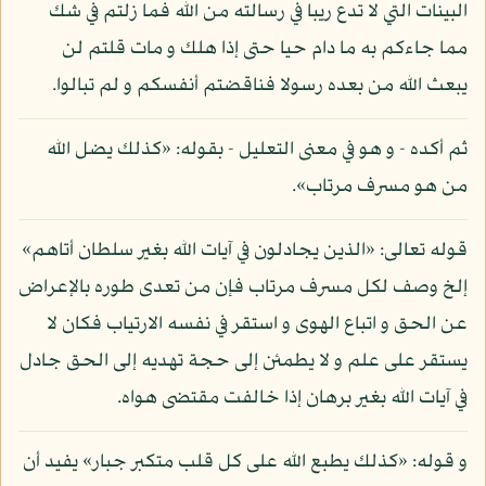
البينات التي لا تدع ريبا في رسالته من الله فما زلتم في شك
مما جاءكم به ما دام حيا حتى إذا هلك و مات قلتم لن
يبعث الله من بعده رسولا فناقضتم أنفسكم و لم تبالوا.
ثم أكده - و هو في معنى التعليل - بقوله: «كذلك يضل الله
من هو مسرف مرتاب».
قوله تعالى: «الذين يجادلون في آيات الله بغير سلطان أتاهم»
إلخ وصف لكل مسرف مرتاب فإن من تعدى طوره بالإعراض
عن الحق و اتباع الهوى و استقر في نفسه الارتياب فكان لا
يستقر على علم و لا يطمئن إلى حجة تهديه إلى الحق جادل
في آيات الله بغير برهان إذا خالفت مقتضى هواه.
و قوله: «كذلك يطبع الله على كل قلب متكبر جبار» يفيد أن