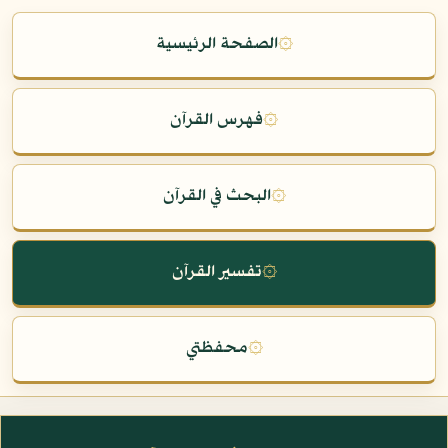
۞
الصفحة الرئيسية
۞
فهرس القرآن
۞
البحث في القرآن
۞
تفسير القرآن
۞
محفظتي