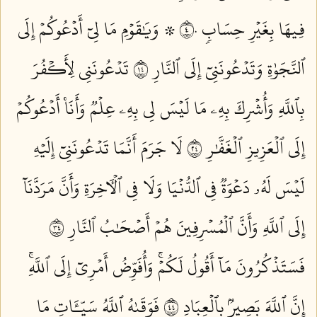
فِيهَا بِغَيۡرِ حِسَابٖ ٤٠
۞ وَيَٰقَوۡمِ مَا لِيٓ أَدۡعُوكُمۡ إِلَى
ٱلنَّجَوٰةِ وَتَدۡعُونَنِيٓ إِلَى ٱلنَّارِ ٤١
تَدۡعُونَنِي لِأَكۡفُرَ
بِٱللَّهِ وَأُشۡرِكَ بِهِۦ مَا لَيۡسَ لِي بِهِۦ عِلۡمٞ وَأَنَا۠ أَدۡعُوكُمۡ
إِلَى ٱلۡعَزِيزِ ٱلۡغَفَّٰرِ ٤٢
لَا جَرَمَ أَنَّمَا تَدۡعُونَنِيٓ إِلَيۡهِ
لَيۡسَ لَهُۥ دَعۡوَةٞ فِي ٱلدُّنۡيَا وَلَا فِي ٱلۡأٓخِرَةِ وَأَنَّ مَرَدَّنَآ
إِلَى ٱللَّهِ وَأَنَّ ٱلۡمُسۡرِفِينَ هُمۡ أَصۡحَٰبُ ٱلنَّارِ ٤٣
فَسَتَذۡكُرُونَ مَآ أَقُولُ لَكُمۡۚ وَأُفَوِّضُ أَمۡرِيٓ إِلَى ٱللَّهِۚ
إِنَّ ٱللَّهَ بَصِيرُۢ بِٱلۡعِبَادِ ٤٤
فَوَقَىٰهُ ٱللَّهُ سَيِّـَٔاتِ مَا