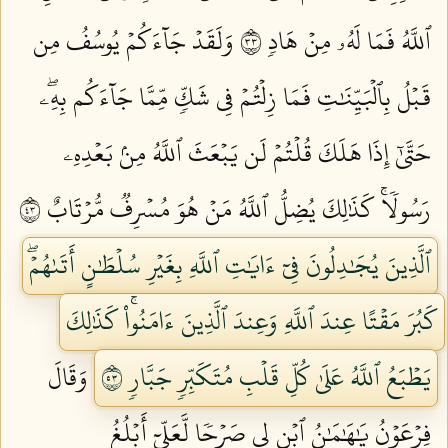
ٱللَّهُ فَمَا لَهُۥ مِنۡ هَادٖ ٣٣
وَلَقَدۡ جَآءَكُمۡ يُوسُفُ مِن
قَبۡلُ بِٱلۡبَيِّنَٰتِ فَمَا زِلۡتُمۡ فِي شَكّٖ مِّمَّا جَآءَكُم بِهِۦۖ
حَتَّىٰٓ إِذَا هَلَكَ قُلۡتُمۡ لَن يَبۡعَثَ ٱللَّهُ مِنۢ بَعۡدِهِۦ
رَسُولٗاۚ كَذَٰلِكَ يُضِلُّ ٱللَّهُ مَنۡ هُوَ مُسۡرِفٞ مُّرۡتَابٌ ٣٤
ٱلَّذِينَ يُجَٰدِلُونَ فِيٓ ءَايَٰتِ ٱللَّهِ بِغَيۡرِ سُلۡطَٰنٍ أَتَىٰهُمۡۖ
كَبُرَ مَقۡتًا عِندَ ٱللَّهِ وَعِندَ ٱلَّذِينَ ءَامَنُواْۚ كَذَٰلِكَ
يَطۡبَعُ ٱللَّهُ عَلَىٰ كُلِّ قَلۡبِ مُتَكَبِّرٖ جَبَّارٖ ٣٥
وَقَالَ
فِرۡعَوۡنُ يَٰهَٰمَٰنُ ٱبۡنِ لِي صَرۡحٗا لَّعَلِّيٓ أَبۡلُغُ