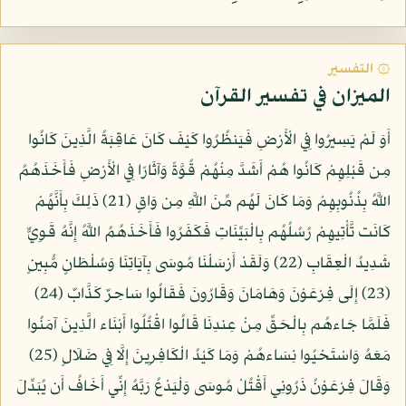
۞ التفسير
الميزان في تفسير القرآن
أَوَ لَمْ يَسِيرُوا فِي الْأَرْضِ فَيَنظُرُوا كَيْفَ كَانَ عَاقِبَةُ الَّذِينَ كَانُوا
مِن قَبْلِهِمْ كَانُوا هُمْ أَشَدَّ مِنْهُمْ قُوَّةً وَآثَارًا فِي الْأَرْضِ فَأَخَذَهُمُ
اللَّهُ بِذُنُوبِهِمْ وَمَا كَانَ لَهُم مِّنَ اللَّهِ مِن وَاقٍ (21) ذَلِكَ بِأَنَّهُمْ
كَانَت تَّأْتِيهِمْ رُسُلُهُم بِالْبَيِّنَاتِ فَكَفَرُوا فَأَخَذَهُمُ اللَّهُ إِنَّهُ قَوِيٌّ
شَدِيدُ الْعِقَابِ (22) وَلَقَدْ أَرْسَلْنَا مُوسَى بِآيَاتِنَا وَسُلْطَانٍ مُّبِينٍ
(23) إِلَى فِرْعَوْنَ وَهَامَانَ وَقَارُونَ فَقَالُوا سَاحِرٌ كَذَّابٌ (24)
فَلَمَّا جَاءهُم بِالْحَقِّ مِنْ عِندِنَا قَالُوا اقْتُلُوا أَبْنَاء الَّذِينَ آمَنُوا
مَعَهُ وَاسْتَحْيُوا نِسَاءهُمْ وَمَا كَيْدُ الْكَافِرِينَ إِلَّا فِي ضَلَالٍ (25)
وَقَالَ فِرْعَوْنُ ذَرُونِي أَقْتُلْ مُوسَى وَلْيَدْعُ رَبَّهُ إِنِّي أَخَافُ أَن يُبَدِّلَ