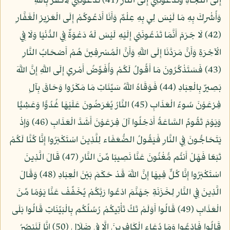
إِلَى النَّجَاةِ وَتَدْعُونَنِي إِلَى النَّارِ (41) تَدْعُونَنِي لِأَكْفُرَ بِاللَّهِ
وَأُشْرِكَ بِهِ مَا لَيْسَ لِي بِهِ عِلْمٌ وَأَنَا أَدْعُوكُمْ إِلَى الْعَزِيزِ الْغَفَّارِ
(42) لَا جَرَمَ أَنَّمَا تَدْعُونَنِي إِلَيْهِ لَيْسَ لَهُ دَعْوَةٌ فِي الدُّنْيَا وَلَا فِي
الْآخِرَةِ وَأَنَّ مَرَدَّنَا إِلَى اللَّهِ وَأَنَّ الْمُسْرِفِينَ هُمْ أَصْحَابُ النَّارِ
(43) فَسَتَذْكُرُونَ مَا أَقُولُ لَكُمْ وَأُفَوِّضُ أَمْرِي إِلَى اللَّهِ إِنَّ اللَّهَ
بَصِيرٌ بِالْعِبَادِ (44) فَوَقَاهُ اللَّهُ سَيِّئَاتِ مَا مَكَرُوا وَحَاقَ بِآلِ
فِرْعَوْنَ سُوءُ الْعَذَابِ (45) النَّارُ يُعْرَضُونَ عَلَيْهَا غُدُوًّا وَعَشِيًّا
وَيَوْمَ تَقُومُ السَّاعَةُ أَدْخِلُوا آلَ فِرْعَوْنَ أَشَدَّ الْعَذَابِ (46) وَإِذْ
يَتَحَاجُّونَ فِي النَّارِ فَيَقُولُ الضُّعَفَاء لِلَّذِينَ اسْتَكْبَرُوا إِنَّا كُنَّا لَكُمْ
تَبَعًا فَهَلْ أَنتُم مُّغْنُونَ عَنَّا نَصِيبًا مِّنَ النَّارِ (47) قَالَ الَّذِينَ
اسْتَكْبَرُوا إِنَّا كُلٌّ فِيهَا إِنَّ اللَّهَ قَدْ حَكَمَ بَيْنَ الْعِبَادِ (48) وَقَالَ
الَّذِينَ فِي النَّارِ لِخَزَنَةِ جَهَنَّمَ ادْعُوا رَبَّكُمْ يُخَفِّفْ عَنَّا يَوْمًا مِّنَ
الْعَذَابِ (49) قَالُوا أَوَلَمْ تَكُ تَأْتِيكُمْ رُسُلُكُم بِالْبَيِّنَاتِ قَالُوا بَلَى
قَالُوا فَادْعُوا وَمَا دُعَاء الْكَافِرِينَ إِلَّا فِي ضَلَالٍ (50) إِنَّا لَنَنصُرُ