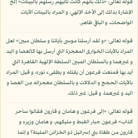
قوله تعالى: «ذلك بأنهم كانت تأتيهم رسلهم بالبينات» إلخ
الإشارة بذلك إلى الأخذ الإلهي، و المراد بالبينات الآيات
الواضحات، و الباقي ظاهر.
قوله تعالى: «و لقد أرسلنا موسى بآياتنا و سلطان مبين» لعل
المراد بالآيات الخوارق المعجزة التي أرسل بها كالعصا و اليد
و غيرهما و بالسلطان المبين السلطة الإلهية القاهرة التي
أيد بها فمنعت فرعون أن يقتله و يطفىء نوره، و قيل: المراد
بالآيات الحجج و الدلالات و بالسلطان معجزاته من العصا و
اليد و غيرهما، و قيل: غير ذلك.
قوله تعالى: «إلى فرعون و هامان و قارون فقالوا ساحر
كذاب» فرعون جبار القبط و مليكهم، و هامان وزيره و
قارون من طغاة بني إسرائيل ذو الخزائن المليئة؟ و إنما