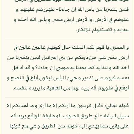
فمن ينصرنا من بأس الله إن جاءنا» ظهورهم غلبتهم و
علوهم في الأرض، و الأرض أرض مصر، و بأس الله أخذه و
عذابه و الاستفهام للإنكار.
و المعنى: يا قوم لكم الملك حال كونهم غالبين عالين في
أرض مصر على من دونكم من بني إسرائيل فمن ينصرنا من
أخذ الله و عذابه كما يعدنا به موسى إن جاءنا؟ و قد أدخل
نفسه فيهم على تقدير مجيء البأس ليكون أبلغ في النصح و
أوقع في قلوبهم أنه يريد لهم من العافية ما يريده لنفسه.
قوله تعالى: «قال فرعون ما أريكم إلا ما أرى و ما أهديكم إلا
سبيل الرشاد» أي طريق الصواب المطابقة للواقع يريد أنه
على يقين مما يهدي إليه قومه من الطريق و هي مع كونها