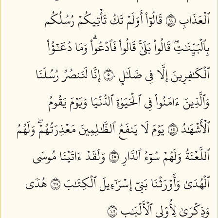
ٱلۡعَذَابِ ٤٩
قَالُوٓاْ أَوَلَمۡ تَكُ تَأۡتِيكُمۡ رُسُلُكُم
بِٱلۡبَيِّنَٰتِۖ قَالُواْ بَلَىٰۚ قَالُواْ فَٱدۡعُواْۗ وَمَا دُعَٰٓؤُاْ
ٱلۡكَٰفِرِينَ إِلَّا فِي ضَلَٰلٍ ٥٠
إِنَّا لَنَنصُرُ رُسُلَنَا
وَٱلَّذِينَ ءَامَنُواْ فِي ٱلۡحَيَوٰةِ ٱلدُّنۡيَا وَيَوۡمَ يَقُومُ
ٱلۡأَشۡهَٰدُ ٥١
يَوۡمَ لَا يَنفَعُ ٱلظَّٰلِمِينَ مَعۡذِرَتُهُمۡۖ وَلَهُمُ
ٱللَّعۡنَةُ وَلَهُمۡ سُوٓءُ ٱلدَّارِ ٥٢
وَلَقَدۡ ءَاتَيۡنَا مُوسَى
ٱلۡهُدَىٰ وَأَوۡرَثۡنَا بَنِيٓ إِسۡرَٰٓءِيلَ ٱلۡكِتَٰبَ ٥٣
هُدٗى
وَذِكۡرَىٰ لِأُوْلِي ٱلۡأَلۡبَٰبِ ٥٤