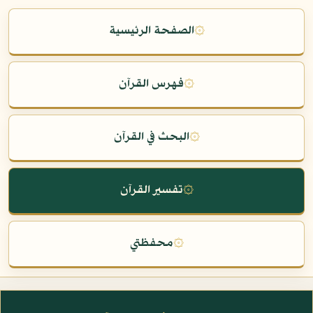
۞
الصفحة الرئيسية
۞
فهرس القرآن
۞
البحث في القرآن
۞
تفسير القرآن
۞
محفظتي