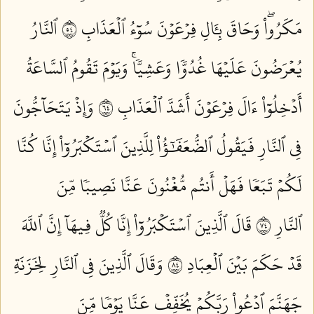
مَكَرُواْۖ وَحَاقَ بِـَٔالِ فِرۡعَوۡنَ سُوٓءُ ٱلۡعَذَابِ ٤٥
ٱلنَّارُ
يُعۡرَضُونَ عَلَيۡهَا غُدُوّٗا وَعَشِيّٗاۚ وَيَوۡمَ تَقُومُ ٱلسَّاعَةُ
أَدۡخِلُوٓاْ ءَالَ فِرۡعَوۡنَ أَشَدَّ ٱلۡعَذَابِ ٤٦
وَإِذۡ يَتَحَآجُّونَ
فِي ٱلنَّارِ فَيَقُولُ ٱلضُّعَفَٰٓؤُاْ لِلَّذِينَ ٱسۡتَكۡبَرُوٓاْ إِنَّا كُنَّا
لَكُمۡ تَبَعٗا فَهَلۡ أَنتُم مُّغۡنُونَ عَنَّا نَصِيبٗا مِّنَ
ٱلنَّارِ ٤٧
قَالَ ٱلَّذِينَ ٱسۡتَكۡبَرُوٓاْ إِنَّا كُلّٞ فِيهَآ إِنَّ ٱللَّهَ
قَدۡ حَكَمَ بَيۡنَ ٱلۡعِبَادِ ٤٨
وَقَالَ ٱلَّذِينَ فِي ٱلنَّارِ لِخَزَنَةِ
جَهَنَّمَ ٱدۡعُواْ رَبَّكُمۡ يُخَفِّفۡ عَنَّا يَوۡمٗا مِّنَ