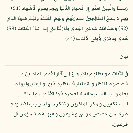
رُسُلَنَا وَالَّذِينَ آمَنُوا فِي الْحَيَاةِ الدُّنْيَا وَيَوْمَ يَقُومُ الْأَشْهَادُ (51)
يَوْمَ لَا يَنفَعُ الظَّالِمِينَ مَعْذِرَتُهُمْ وَلَهُمُ اللَّعْنَةُ وَلَهُمْ سُوءُ الدَّارِ
(52) وَلَقَدْ آتَيْنَا مُوسَى الْهُدَى وَأَوْرَثْنَا بَنِي إِسْرَائِيلَ الْكِتَابَ (53)
هُدًى وَذِكْرَى لِأُولِي الْأَلْبَابِ (54)
بيان
في الآيات موعظتهم بالإرجاع إلى آثار الأمم الماضين و
قصصهم للنظر و الاعتبار فلينظروا فيها و ليعتبروا بها و
يعلموا أن الله سبحانه لا تعجزه قوة الأقوياء و استكبار
المستكبرين و مكر الماكرين و تذكر منها من باب الأنموذج
طرفا من قصص موسى و فرعون و فيها قصة مؤمن آل
فرعون.