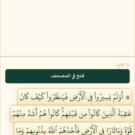
۞ الآية
فتح في المصحف
۞ أَوَلَمۡ يَسِيرُواْ فِي ٱلۡأَرۡضِ فَيَنظُرُواْ كَيۡفَ كَانَ
عَٰقِبَةُ ٱلَّذِينَ كَانُواْ مِن قَبۡلِهِمۡۚ كَانُواْ هُمۡ أَشَدَّ مِنۡهُمۡ
قُوَّةٗ وَءَاثَارٗا فِي ٱلۡأَرۡضِ فَأَخَذَهُمُ ٱللَّهُ بِذُنُوبِهِمۡ وَمَا