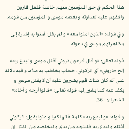
هذا الحكم في حق المؤمنين منهم خاصة فلعل قارون
وافقهم عليه لعداوته و بغضه موسى و المؤمنين من قومه.
و في قوله: «الذين آمنوا معه» و لم يقل: آمنوا به إشارة إلى
مظاهرتهم موسى في دعوته.
قوله تعالى: «و قال فرعون ذروني أقتل موسى و ليدع ربه»
إلخ «ذروني» أي اتركوني، خطاب يخاطب به ملأه، و فيه دلالة
على أنه كان هناك قوم يشيرون عليه أن لا يقتل موسى و
يكف عنه كما يشير إليه قوله تعالى: «قالوا أرجه و أخاه:»
الشعراء: - 36.
و قوله: «و ليدع ربه» كلمة قالها كبرا و عتوا يقول: اتركوني
أقتله و ليدع ربه فلينجه من يدي و ليخلصه من القتل إن