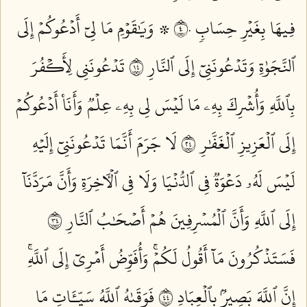
فِيهَا بِغَيۡرِ حِسَابٖ ٤٠
۞ وَيَٰقَوۡمِ مَا لِيٓ أَدۡعُوكُمۡ إِلَى
ٱلنَّجَوٰةِ وَتَدۡعُونَنِيٓ إِلَى ٱلنَّارِ ٤١
تَدۡعُونَنِي لِأَكۡفُرَ
بِٱللَّهِ وَأُشۡرِكَ بِهِۦ مَا لَيۡسَ لِي بِهِۦ عِلۡمٞ وَأَنَا۠ أَدۡعُوكُمۡ
إِلَى ٱلۡعَزِيزِ ٱلۡغَفَّٰرِ ٤٢
لَا جَرَمَ أَنَّمَا تَدۡعُونَنِيٓ إِلَيۡهِ
لَيۡسَ لَهُۥ دَعۡوَةٞ فِي ٱلدُّنۡيَا وَلَا فِي ٱلۡأٓخِرَةِ وَأَنَّ مَرَدَّنَآ
إِلَى ٱللَّهِ وَأَنَّ ٱلۡمُسۡرِفِينَ هُمۡ أَصۡحَٰبُ ٱلنَّارِ ٤٣
فَسَتَذۡكُرُونَ مَآ أَقُولُ لَكُمۡۚ وَأُفَوِّضُ أَمۡرِيٓ إِلَى ٱللَّهِۚ
إِنَّ ٱللَّهَ بَصِيرُۢ بِٱلۡعِبَادِ ٤٤
فَوَقَىٰهُ ٱللَّهُ سَيِّـَٔاتِ مَا