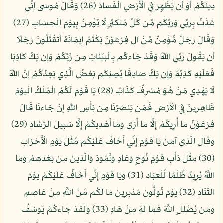
دِينَكُمْ أَوْ أَن يُظْهِرَ فِي الْأَرْضِ الْفَسَادَ (26) وَقَالَ مُوسَى إِنِّي
عُذْتُ بِرَبِّي وَرَبِّكُم مِّن كُلِّ مُتَكَبِّرٍ لَّا يُؤْمِنُ بِيَوْمِ الْحِسَابِ (27)
وَقَالَ رَجُلٌ مُّؤْمِنٌ مِّنْ آلِ فِرْعَوْنَ يَكْتُمُ إِيمَانَهُ أَتَقْتُلُونَ رَجُلًا
أَن يَقُولَ رَبِّيَ اللَّهُ وَقَدْ جَاءكُم بِالْبَيِّنَاتِ مِن رَّبِّكُمْ وَإِن يَكُ كَاذِبًا
فَعَلَيْهِ كَذِبُهُ وَإِن يَكُ صَادِقًا يُصِبْكُم بَعْضُ الَّذِي يَعِدُكُمْ إِنَّ اللَّهَ
لَا يَهْدِي مَنْ هُوَ مُسْرِفٌ كَذَّابٌ (28) يَا قَوْمِ لَكُمُ الْمُلْكُ الْيَوْمَ
ظَاهِرِينَ فِي الْأَرْضِ فَمَن يَنصُرُنَا مِن بَأْسِ اللَّهِ إِنْ جَاءنَا قَالَ
فِرْعَوْنُ مَا أُرِيكُمْ إِلَّا مَا أَرَى وَمَا أَهْدِيكُمْ إِلَّا سَبِيلَ الرَّشَادِ (29)
وَقَالَ الَّذِي آمَنَ يَا قَوْمِ إِنِّي أَخَافُ عَلَيْكُم مِّثْلَ يَوْمِ الْأَحْزَابِ
(30) مِثْلَ دَأْبِ قَوْمِ نُوحٍ وَعَادٍ وَثَمُودَ وَالَّذِينَ مِن بَعْدِهِمْ وَمَا
اللَّهُ يُرِيدُ ظُلْمًا لِّلْعِبَادِ (31) وَيَا قَوْمِ إِنِّي أَخَافُ عَلَيْكُمْ يَوْمَ
التَّنَادِ (32) يَوْمَ تُوَلُّونَ مُدْبِرِينَ مَا لَكُم مِّنَ اللَّهِ مِنْ عَاصِمٍ
وَمَن يُضْلِلِ اللَّهُ فَمَا لَهُ مِنْ هَادٍ (33) وَلَقَدْ جَاءكُمْ يُوسُفُ