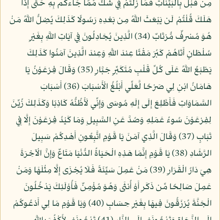
مِن قَبْلُ بِالْبَيِّنَاتِ فَمَا زِلْتُمْ فِي شَكٍّ مِّمَّا جَاءكُم بِهِ حَتَّى إِذَا
هَلَكَ قُلْتُمْ لَن يَبْعَثَ اللَّهُ مِن بَعْدِهِ رَسُولًا كَذَلِكَ يُضِلُّ اللَّهُ مَنْ
هُوَ مُسْرِفٌ مُّرْتَابٌ (34) الَّذِينَ يُجَادِلُونَ فِي آيَاتِ اللَّهِ بِغَيْرِ
سُلْطَانٍ أَتَاهُمْ كَبُرَ مَقْتًا عِندَ اللَّهِ وَعِندَ الَّذِينَ آمَنُوا كَذَلِكَ
يَطْبَعُ اللَّهُ عَلَى كُلِّ قَلْبِ مُتَكَبِّرٍ جَبَّارٍ (35) وَقَالَ فِرْعَوْنُ يَا
هَامَانُ ابْنِ لِي صَرْحًا لَّعَلِّي أَبْلُغُ الْأَسْبَابَ (36) أَسْبَابَ
السَّمَاوَاتِ فَأَطَّلِعَ إِلَى إِلَهِ مُوسَى وَإِنِّي لَأَظُنُّهُ كَاذِبًا وَكَذَلِكَ زُيِّنَ
لِفِرْعَوْنَ سُوءُ عَمَلِهِ وَصُدَّ عَنِ السَّبِيلِ وَمَا كَيْدُ فِرْعَوْنَ إِلَّا فِي
تَبَابٍ (37) وَقَالَ الَّذِي آمَنَ يَا قَوْمِ اتَّبِعُونِ أَهْدِكُمْ سَبِيلَ
الرَّشَادِ (38) يَا قَوْمِ إِنَّمَا هَذِهِ الْحَيَاةُ الدُّنْيَا مَتَاعٌ وَإِنَّ الْآخِرَةَ
هِيَ دَارُ الْقَرَارِ (39) مَنْ عَمِلَ سَيِّئَةً فَلَا يُجْزَى إِلَّا مِثْلَهَا وَمَنْ
عَمِلَ صَالِحًا مِّن ذَكَرٍ أَوْ أُنثَى وَهُوَ مُؤْمِنٌ فَأُوْلَئِكَ يَدْخُلُونَ
الْجَنَّةَ يُرْزَقُونَ فِيهَا بِغَيْرِ حِسَابٍ (40) وَيَا قَوْمِ مَا لِي أَدْعُوكُمْ