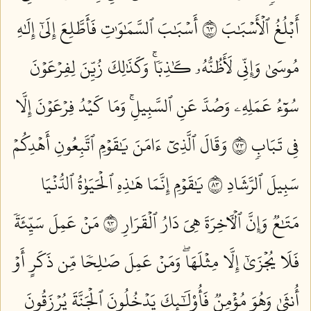
أَبۡلُغُ ٱلۡأَسۡبَٰبَ ٣٦
أَسۡبَٰبَ ٱلسَّمَٰوَٰتِ فَأَطَّلِعَ إِلَىٰٓ إِلَٰهِ
مُوسَىٰ وَإِنِّي لَأَظُنُّهُۥ كَٰذِبٗاۚ وَكَذَٰلِكَ زُيِّنَ لِفِرۡعَوۡنَ
سُوٓءُ عَمَلِهِۦ وَصُدَّ عَنِ ٱلسَّبِيلِۚ وَمَا كَيۡدُ فِرۡعَوۡنَ إِلَّا
فِي تَبَابٖ ٣٧
وَقَالَ ٱلَّذِيٓ ءَامَنَ يَٰقَوۡمِ ٱتَّبِعُونِ أَهۡدِكُمۡ
سَبِيلَ ٱلرَّشَادِ ٣٨
يَٰقَوۡمِ إِنَّمَا هَٰذِهِ ٱلۡحَيَوٰةُ ٱلدُّنۡيَا
مَتَٰعٞ وَإِنَّ ٱلۡأٓخِرَةَ هِيَ دَارُ ٱلۡقَرَارِ ٣٩
مَنۡ عَمِلَ سَيِّئَةٗ
فَلَا يُجۡزَىٰٓ إِلَّا مِثۡلَهَاۖ وَمَنۡ عَمِلَ صَٰلِحٗا مِّن ذَكَرٍ أَوۡ
أُنثَىٰ وَهُوَ مُؤۡمِنٞ فَأُوْلَٰٓئِكَ يَدۡخُلُونَ ٱلۡجَنَّةَ يُرۡزَقُونَ