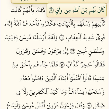
كَانَ لَهُم مِّنَ ٱللَّهِ مِن وَاقٖ ٢١
ذَٰلِكَ بِأَنَّهُمۡ كَانَت
تَّأۡتِيهِمۡ رُسُلُهُم بِٱلۡبَيِّنَٰتِ فَكَفَرُواْ فَأَخَذَهُمُ ٱللَّهُۚ إِنَّهُۥ
قَوِيّٞ شَدِيدُ ٱلۡعِقَابِ ٢٢
وَلَقَدۡ أَرۡسَلۡنَا مُوسَىٰ بِـَٔايَٰتِنَا
وَسُلۡطَٰنٖ مُّبِينٍ ٢٣
إِلَىٰ فِرۡعَوۡنَ وَهَٰمَٰنَ وَقَٰرُونَ
فَقَالُواْ سَٰحِرٞ كَذَّابٞ ٢٤
فَلَمَّا جَآءَهُم بِٱلۡحَقِّ مِنۡ
عِندِنَا قَالُواْ ٱقۡتُلُوٓاْ أَبۡنَآءَ ٱلَّذِينَ ءَامَنُواْ مَعَهُۥ
وَٱسۡتَحۡيُواْ نِسَآءَهُمۡۚ وَمَا كَيۡدُ ٱلۡكَٰفِرِينَ إِلَّا فِي
ضَلَٰلٖ ٢٥
وَقَالَ فِرۡعَوۡنُ ذَرُونِيٓ أَقۡتُلۡ مُوسَىٰ وَلۡيَدۡعُ