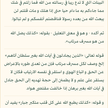
البينات التي لا تدع ريبا في رسالته من الله فما زلتم في شك
مما جاءكم به ما دام حيا حتى إذا هلك و مات قلتم لن
يبعث الله من بعده رسولا فناقضتم أنفسكم و لم تبالوا.
ثم أكده - و هو في معنى التعليل - بقوله: «كذلك يضل الله
من هو مسرف مرتاب».
قوله تعالى: «الذين يجادلون في آيات الله بغير سلطان أتاهم»
إلخ وصف لكل مسرف مرتاب فإن من تعدى طوره بالإعراض
عن الحق و اتباع الهوى و استقر في نفسه الارتياب فكان لا
يستقر على علم و لا يطمئن إلى حجة تهديه إلى الحق جادل
في آيات الله بغير برهان إذا خالفت مقتضى هواه.
و قوله: «كذلك يطبع الله على كل قلب متكبر جبار» يفيد أن