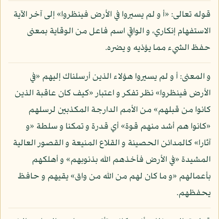
قوله تعالى: «أ و لم يسيروا في الأرض فينظروا» إلى آخر الآية
الاستفهام إنكاري، و الواقي اسم فاعل من الوقاية بمعنى
حفظ الشيء مما يؤذيه و يضره.
و المعنى: أ و لم يسيروا هؤلاء الذين أرسلناك إليهم «في
الأرض فينظروا» نظر تفكر و اعتبار «كيف كان عاقبة الذين
كانوا من قبلهم» من الأمم الدارجة المكذبين لرسلهم
«كانوا هم أشد منهم قوة» أي قدرة و تمكنا و سلطة «و
آثارا» كالمدائن الحصينة و القلاع المنيعة و القصور العالية
المشيدة «في الأرض فأخذهم الله بذنوبهم» و أهلكهم
بأعمالهم «و ما كان لهم من الله من واق» يقيهم و حافظ
يحفظهم.