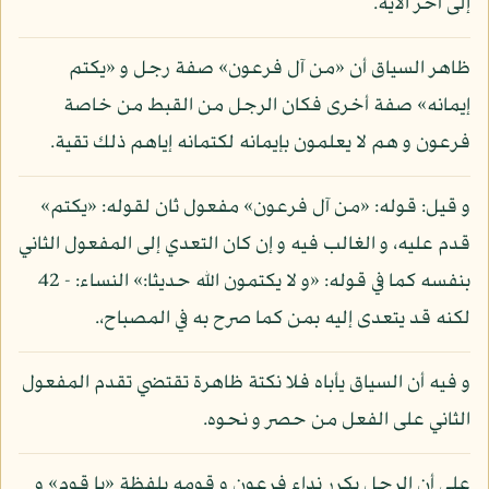
إلى آخر الآية.
ظاهر السياق أن «من آل فرعون» صفة رجل و «يكتم
إيمانه» صفة أخرى فكان الرجل من القبط من خاصة
فرعون و هم لا يعلمون بإيمانه لكتمانه إياهم ذلك تقية.
و قيل: قوله: «من آل فرعون» مفعول ثان لقوله: «يكتم»
قدم عليه، و الغالب فيه و إن كان التعدي إلى المفعول الثاني
بنفسه كما في قوله: «و لا يكتمون الله حديثا:» النساء: - 42
لكنه قد يتعدى إليه بمن كما صرح به في المصباح،.
و فيه أن السياق يأباه فلا نكتة ظاهرة تقتضي تقدم المفعول
الثاني على الفعل من حصر و نحوه.
على أن الرجل يكرر نداء فرعون و قومه بلفظة «يا قوم» و