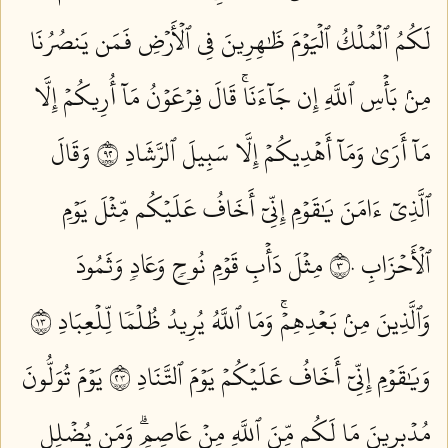
لَكُمُ ٱلۡمُلۡكُ ٱلۡيَوۡمَ ظَٰهِرِينَ فِي ٱلۡأَرۡضِ فَمَن يَنصُرُنَا
مِنۢ بَأۡسِ ٱللَّهِ إِن جَآءَنَاۚ قَالَ فِرۡعَوۡنُ مَآ أُرِيكُمۡ إِلَّا
مَآ أَرَىٰ وَمَآ أَهۡدِيكُمۡ إِلَّا سَبِيلَ ٱلرَّشَادِ ٢٩
وَقَالَ
ٱلَّذِيٓ ءَامَنَ يَٰقَوۡمِ إِنِّيٓ أَخَافُ عَلَيۡكُم مِّثۡلَ يَوۡمِ
ٱلۡأَحۡزَابِ ٣٠
مِثۡلَ دَأۡبِ قَوۡمِ نُوحٖ وَعَادٖ وَثَمُودَ
وَٱلَّذِينَ مِنۢ بَعۡدِهِمۡۚ وَمَا ٱللَّهُ يُرِيدُ ظُلۡمٗا لِّلۡعِبَادِ ٣١
وَيَٰقَوۡمِ إِنِّيٓ أَخَافُ عَلَيۡكُمۡ يَوۡمَ ٱلتَّنَادِ ٣٢
يَوۡمَ تُوَلُّونَ
مُدۡبِرِينَ مَا لَكُم مِّنَ ٱللَّهِ مِنۡ عَاصِمٖۗ وَمَن يُضۡلِلِ