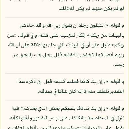
لو لم يكن منهم لم يكن له ذلك.
و قوله: «أ تقتلون رجلا أن يقول ربي الله و قد جاءكم
بالبينات من ربكم» إنكار لعزمهم على قتله، و في قوله: «من
ربكم» دليل على أن في البينات التي جاء بها دلالة على أن الله
ربهم أيضا كما اتخذه ربا فقتله قتل رجل جاء بالحق من
ربهم.
و قوله: «و إن يك كاذبا فعليه كذبه» قيل: إن ذكره هذا
التقدير تلطف منه لا أنه كان شاكا في صدقه.
و قوله: «و إن يك صادقا يصبكم بعض الذي يعدكم» فيه
تنزل في المخاصمة بالاكتفاء على أيسر التقادير و أقلها كأنه
يقول: و إن يك صادقا يصبكم ما وعدكم من أنواع العذاب و