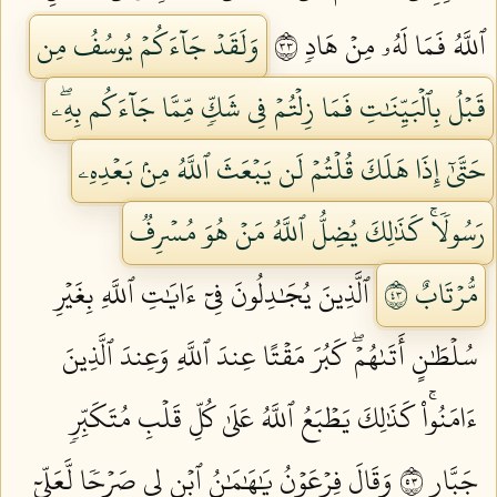
ٱللَّهُ فَمَا لَهُۥ مِنۡ هَادٖ ٣٣
وَلَقَدۡ جَآءَكُمۡ يُوسُفُ مِن
قَبۡلُ بِٱلۡبَيِّنَٰتِ فَمَا زِلۡتُمۡ فِي شَكّٖ مِّمَّا جَآءَكُم بِهِۦۖ
حَتَّىٰٓ إِذَا هَلَكَ قُلۡتُمۡ لَن يَبۡعَثَ ٱللَّهُ مِنۢ بَعۡدِهِۦ
رَسُولٗاۚ كَذَٰلِكَ يُضِلُّ ٱللَّهُ مَنۡ هُوَ مُسۡرِفٞ
مُّرۡتَابٌ ٣٤
ٱلَّذِينَ يُجَٰدِلُونَ فِيٓ ءَايَٰتِ ٱللَّهِ بِغَيۡرِ
سُلۡطَٰنٍ أَتَىٰهُمۡۖ كَبُرَ مَقۡتًا عِندَ ٱللَّهِ وَعِندَ ٱلَّذِينَ
ءَامَنُواْۚ كَذَٰلِكَ يَطۡبَعُ ٱللَّهُ عَلَىٰ كُلِّ قَلۡبِ مُتَكَبِّرٖ
جَبَّارٖ ٣٥
وَقَالَ فِرۡعَوۡنُ يَٰهَٰمَٰنُ ٱبۡنِ لِي صَرۡحٗا لَّعَلِّيٓ