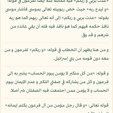
«عذت بربي و ربكم» فيه مقابلة منه أيضا لفرعون في قوله:
«و ليدع ربه» حيث خص ربوبيته تعالى بموسى فأشار موسى
بقوله: «عذت بربي و ربكم» إلى أنه تعالى ربهم كما هو ربه
نافذ حكمه فيهم كما هو نافذ فيه فله أن يقي عائذه من
شرهم و قد وقى.
و من هنا يظهر أن الخطاب في قوله: «و ربكم» لفرعون و من
معه دون قومه من بني إسرائيل.
و قوله: «من كل متكبر لا يؤمن بيوم الحساب» يشير به إلى
فرعون و كل من يشاركه في صفتي التكبر و عدم الإيمان بيوم
الحساب و لا يؤمن ممن اجتمعت فيه الصفتان شر أصلا.
قوله تعالى: «و قال رجل مؤمن من آل فرعون يكتم إيمانه»