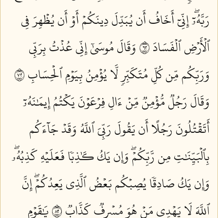
رَبَّهُۥٓۖ إِنِّيٓ أَخَافُ أَن يُبَدِّلَ دِينَكُمۡ أَوۡ أَن يُظۡهِرَ فِي
ٱلۡأَرۡضِ ٱلۡفَسَادَ ٢٦
وَقَالَ مُوسَىٰٓ إِنِّي عُذۡتُ بِرَبِّي
وَرَبِّكُم مِّن كُلِّ مُتَكَبِّرٖ لَّا يُؤۡمِنُ بِيَوۡمِ ٱلۡحِسَابِ ٢٧
وَقَالَ رَجُلٞ مُّؤۡمِنٞ مِّنۡ ءَالِ فِرۡعَوۡنَ يَكۡتُمُ إِيمَٰنَهُۥٓ
أَتَقۡتُلُونَ رَجُلًا أَن يَقُولَ رَبِّيَ ٱللَّهُ وَقَدۡ جَآءَكُم
بِٱلۡبَيِّنَٰتِ مِن رَّبِّكُمۡۖ وَإِن يَكُ كَٰذِبٗا فَعَلَيۡهِ كَذِبُهُۥۖ
وَإِن يَكُ صَادِقٗا يُصِبۡكُم بَعۡضُ ٱلَّذِي يَعِدُكُمۡۖ إِنَّ
ٱللَّهَ لَا يَهۡدِي مَنۡ هُوَ مُسۡرِفٞ كَذَّابٞ ٢٨
يَٰقَوۡمِ