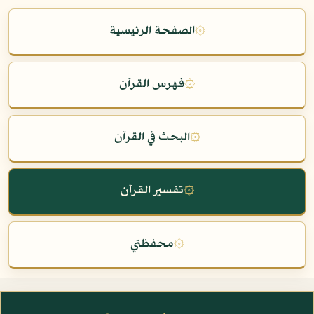
۞
الصفحة الرئيسية
۞
فهرس القرآن
۞
البحث في القرآن
۞
تفسير القرآن
۞
محفظتي