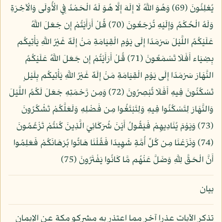
يُعْلِنُونَ (69) وَهُوَ اللَّهُ لَا إِلَهَ إِلَّا هُوَ لَهُ الْحَمْدُ فِي الْأُولَى وَالْآخِرَةِ
وَلَهُ الْحُكْمُ وَإِلَيْهِ تُرْجَعُونَ (70) قُلْ أَرَأَيْتُمْ إِن جَعَلَ اللَّهُ
عَلَيْكُمُ اللَّيْلَ سَرْمَدًا إِلَى يَوْمِ الْقِيَامَةِ مَنْ إِلَهٌ غَيْرُ اللَّهِ يَأْتِيكُم
بِضِيَاء أَفَلَا تَسْمَعُونَ (71) قُلْ أَرَأَيْتُمْ إِن جَعَلَ اللَّهُ عَلَيْكُمُ
النَّهَارَ سَرْمَدًا إِلَى يَوْمِ الْقِيَامَةِ مَنْ إِلَهٌ غَيْرُ اللَّهِ يَأْتِيكُم بِلَيْلٍ
تَسْكُنُونَ فِيهِ أَفَلَا تُبْصِرُونَ (72) وَمِن رَّحْمَتِهِ جَعَلَ لَكُمُ اللَّيْلَ
وَالنَّهَارَ لِتَسْكُنُوا فِيهِ وَلِتَبْتَغُوا مِن فَضْلِهِ وَلَعَلَّكُمْ تَشْكُرُونَ
(73) وَيَوْمَ يُنَادِيهِمْ فَيَقُولُ أَيْنَ شُرَكَائِيَ الَّذِينَ كُنتُمْ تَزْعُمُونَ
(74) وَنَزَعْنَا مِن كُلِّ أُمَّةٍ شَهِيدًا فَقُلْنَا هَاتُوا بُرْهَانَكُمْ فَعَلِمُوا
أَنَّ الْحَقَّ لِلَّهِ وَضَلَّ عَنْهُم مَّا كَانُوا يَفْتَرُونَ (75)
بيان
تذكر الآيات عذرا آخر مما اعتذر به مشركو مكة عن الإيمان