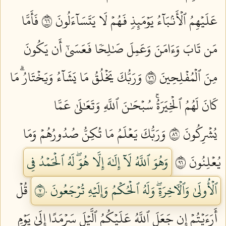
عَلَيۡهِمُ ٱلۡأَنۢبَآءُ يَوۡمَئِذٖ فَهُمۡ لَا يَتَسَآءَلُونَ ٦٦
فَأَمَّا
مَن تَابَ وَءَامَنَ وَعَمِلَ صَٰلِحٗا فَعَسَىٰٓ أَن يَكُونَ
مِنَ ٱلۡمُفۡلِحِينَ ٦٧
وَرَبُّكَ يَخۡلُقُ مَا يَشَآءُ وَيَخۡتَارُۗ مَا
كَانَ لَهُمُ ٱلۡخِيَرَةُۚ سُبۡحَٰنَ ٱللَّهِ وَتَعَٰلَىٰ عَمَّا
يُشۡرِكُونَ ٦٨
وَرَبُّكَ يَعۡلَمُ مَا تُكِنُّ صُدُورُهُمۡ وَمَا
يُعۡلِنُونَ ٦٩
وَهُوَ ٱللَّهُ لَآ إِلَٰهَ إِلَّا هُوَۖ لَهُ ٱلۡحَمۡدُ فِي
ٱلۡأُولَىٰ وَٱلۡأٓخِرَةِۖ وَلَهُ ٱلۡحُكۡمُ وَإِلَيۡهِ تُرۡجَعُونَ ٧٠
قُلۡ
أَرَءَيۡتُمۡ إِن جَعَلَ ٱللَّهُ عَلَيۡكُمُ ٱلَّيۡلَ سَرۡمَدًا إِلَىٰ يَوۡمِ