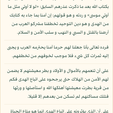
بكتاب الله بعد ما ذكرت عذرهم السابق: «لو لا أوتي مثل ما
أوتي موسى» و ردته و هو قولهم: إن آمنا بما جاء به كتابك
من الهدى و هو دين التوحيد تخطفنا مشركو العرب من
أرضنا بالقتل و السبي و النهب و سلب الأمن و السلام.
فرده تعالى بأنا جعلنا لهم حرما آمنا يحترمه العرب و يجبى
إليه ثمرات كل شيء فلا موجب لخوفهم من تخطفهم.
على أن تنعمهم بالأموال و الأولاد و بطر معيشتهم لا يضمن
لهم الأمن من الهلاك حتى يرجحوه على اتباع الهدى فكم
من قرية بطرت معيشتها أهلكها الله و استأصلها و ورثها
فتلك مساكنهم لم تسكن من بعدهم إلا قليلا.
على أن الذي يؤثرونه على اتباع الهدى إنما هو متاع الحياة