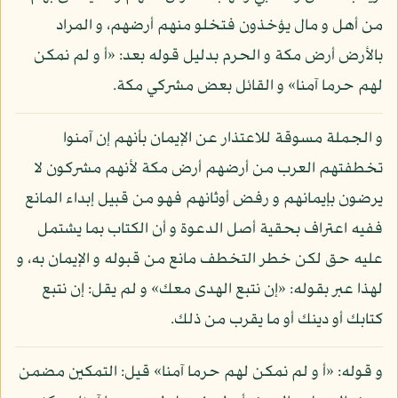
من أهل و مال يؤخذون فتخلو منهم أرضهم، و المراد
بالأرض أرض مكة و الحرم بدليل قوله بعد: «أ و لم نمكن
لهم حرما آمنا» و القائل بعض مشركي مكة.
و الجملة مسوقة للاعتذار عن الإيمان بأنهم إن آمنوا
تخطفتهم العرب من أرضهم أرض مكة لأنهم مشركون لا
يرضون بإيمانهم و رفض أوثانهم فهو من قبيل إبداء المانع
ففيه اعتراف بحقية أصل الدعوة و أن الكتاب بما يشتمل
عليه حق لكن خطر التخطف مانع من قبوله و الإيمان به، و
لهذا عبر بقوله: «إن نتبع الهدى معك» و لم يقل: إن نتبع
كتابك أو دينك أو ما يقرب من ذلك.
و قوله: «أ و لم نمكن لهم حرما آمنا» قيل: التمكين مضمن