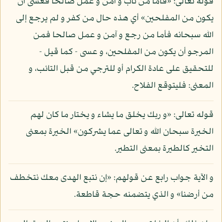
قوله تعالى: «فأما من تاب و آمن و عمل صالحا فعسى أن
يكون من المفلحين» أي هذه حال من كفر و لم يرجع إلى
الله سبحانه فأما من رجع و آمن و عمل صالحا فمن
المرجو أن يكون من المفلحين، و عسى - كما قيل -
للتحقيق على عادة الكرام أو للترجي من قبل التائب، و
المعنى: فليتوقع الفلاح.
قوله تعالى: «و ربك يخلق ما يشاء و يختار ما كان لهم
الخيرة سبحان الله و تعالى عما يشركون» الخيرة بمعنى
التخير كالطيرة بمعنى التطير.
و الآية جواب رابع عن قولهم: «إن نتبع الهدى معك نتخطف
من أرضنا» و الذي يتضمنه حجة قاطعة.