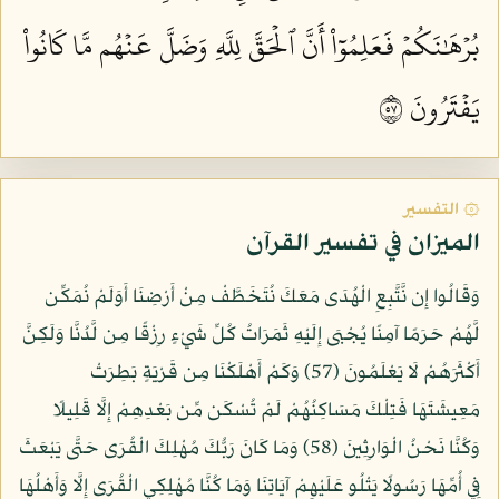
بُرۡهَٰنَكُمۡ فَعَلِمُوٓاْ أَنَّ ٱلۡحَقَّ لِلَّهِ وَضَلَّ عَنۡهُم مَّا كَانُواْ
يَفۡتَرُونَ ٧٥
۞ التفسير
الميزان في تفسير القرآن
وَقَالُوا إِن نَّتَّبِعِ الْهُدَى مَعَكَ نُتَخَطَّفْ مِنْ أَرْضِنَا أَوَلَمْ نُمَكِّن
لَّهُمْ حَرَمًا آمِنًا يُجْبَى إِلَيْهِ ثَمَرَاتُ كُلِّ شَيْءٍ رِزْقًا مِن لَّدُنَّا وَلَكِنَّ
أَكْثَرَهُمْ لَا يَعْلَمُونَ (57) وَكَمْ أَهْلَكْنَا مِن قَرْيَةٍ بَطِرَتْ
مَعِيشَتَهَا فَتِلْكَ مَسَاكِنُهُمْ لَمْ تُسْكَن مِّن بَعْدِهِمْ إِلَّا قَلِيلًا
وَكُنَّا نَحْنُ الْوَارِثِينَ (58) وَمَا كَانَ رَبُّكَ مُهْلِكَ الْقُرَى حَتَّى يَبْعَثَ
فِي أُمِّهَا رَسُولًا يَتْلُو عَلَيْهِمْ آيَاتِنَا وَمَا كُنَّا مُهْلِكِي الْقُرَى إِلَّا وَأَهْلُهَا