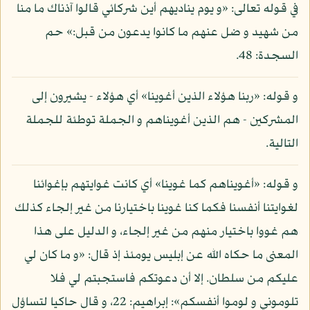
في قوله تعالى: «و يوم يناديهم أين شركائي قالوا آذناك ما منا
من شهيد و ضل عنهم ما كانوا يدعون من قبل:» حم
السجدة: 48.
و قوله: «ربنا هؤلاء الذين أغوينا» أي هؤلاء - يشيرون إلى
المشركين - هم الذين أغويناهم و الجملة توطئة للجملة
التالية.
و قوله: «أغويناهم كما غوينا» أي كانت غوايتهم بإغوائنا
لغوايتنا أنفسنا فكما كنا غوينا باختيارنا من غير إلجاء كذلك
هم غووا باختيار منهم من غير إلجاء، و الدليل على هذا
المعنى ما حكاه الله عن إبليس يومئذ إذ قال: «و ما كان لي
عليكم من سلطان. إلا أن دعوتكم فاستجبتم لي فلا
تلوموني و لوموا أنفسكم»: إبراهيم: 22، و قال حاكيا لتساؤل