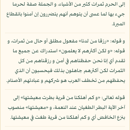
إلى الحرم ثمرات كثير من الأشياء، و الجملة صفة لحرما
جيء بها لما عسى أن يتوهم أنهم يتضررون إن آمنوا بانقطاع
الميرة.
و قوله: «رزقا من لدنا» مفعول مطلق أو حال من ثمرات، و
قوله: «و لكن أكثرهم لا يعلمون» استدراك عن جميع ما
تقدم أي إنا نحن حفظناهم في أمن و رزقناهم من كل
الثمرات لكن أكثرهم جاهلون بذلك فيحسبون أن الذي
يحفظهم من تخطف العرب هو شركهم و عبادتهم الأصنام.
قوله تعالى: «و كم أهلكنا من قرية بطرت معيشتها» إلى
آخر الآية البطر الطغيان عند النعمة، و «معيشتها» منصوب
بنزع الخافض أي و كم أهلكنا من قرية طغت في معيشتها.