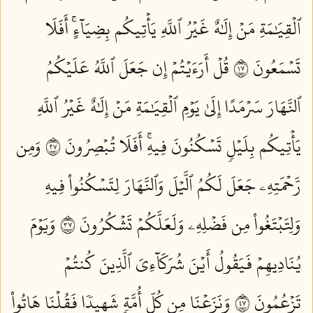
ٱلۡقِيَٰمَةِ مَنۡ إِلَٰهٌ غَيۡرُ ٱللَّهِ يَأۡتِيكُم بِضِيَآءٍۚ أَفَلَا
تَسۡمَعُونَ ٧١
قُلۡ أَرَءَيۡتُمۡ إِن جَعَلَ ٱللَّهُ عَلَيۡكُمُ
ٱلنَّهَارَ سَرۡمَدًا إِلَىٰ يَوۡمِ ٱلۡقِيَٰمَةِ مَنۡ إِلَٰهٌ غَيۡرُ ٱللَّهِ
يَأۡتِيكُم بِلَيۡلٖ تَسۡكُنُونَ فِيهِۚ أَفَلَا تُبۡصِرُونَ ٧٢
وَمِن
رَّحۡمَتِهِۦ جَعَلَ لَكُمُ ٱلَّيۡلَ وَٱلنَّهَارَ لِتَسۡكُنُواْ فِيهِ
وَلِتَبۡتَغُواْ مِن فَضۡلِهِۦ وَلَعَلَّكُمۡ تَشۡكُرُونَ ٧٣
وَيَوۡمَ
يُنَادِيهِمۡ فَيَقُولُ أَيۡنَ شُرَكَآءِيَ ٱلَّذِينَ كُنتُمۡ
تَزۡعُمُونَ ٧٤
وَنَزَعۡنَا مِن كُلِّ أُمَّةٖ شَهِيدٗا فَقُلۡنَا هَاتُواْ