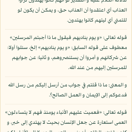
لدلالة الكلام عليه و التقدير لو أنهم كانوا يهتدون لرأوا
العذاب أي اعتقدوا أن العذاب حق، و يمكن أن يكون لو
للتمني أي ليتهم كانوا يهتدون.
قوله تعالى: «و يوم يناديهم فيقول ما ذا أجبتم المرسلين»
معطوف على قوله السابق: «و يوم يناديهم» إلخ، سئلوا أولا:
عن شركائهم و أمروا أن يستنصروهم، و ثانيا: عن جوابهم
للمرسلين إليهم من عند الله.
و المعنى: ما ذا قلتم في جواب من أرسل إليكم من رسل الله
فدعوكم إلى الإيمان و العمل الصالح؟.
قوله تعالى: «فعميت عليهم الأنباء يومئذ فهم لا يتساءلون»
العمى استعارة عن جعل الإنسان بحيث لا يهتدي إلى خبر، و