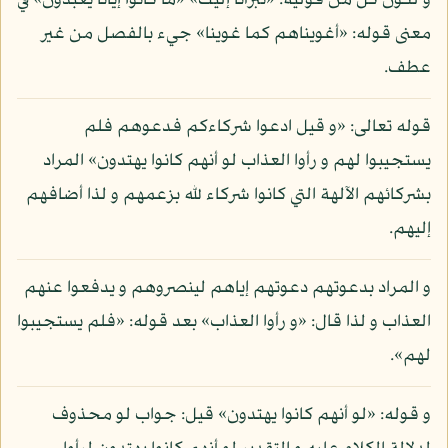
و لكون كل من قوليه: «تبرأنا إليك» «ما كانوا إيانا يعبدون» في
معنى قوله: «أغويناهم كما غوينا» جيء بالفصل من غير
عطف.
قوله تعالى: «و قيل ادعوا شركاءكم فدعوهم فلم
يستجيبوا لهم و رأوا العذاب لو أنهم كانوا يهتدون» المراد
بشركائهم الآلهة التي كانوا شركاء لله بزعمهم و لذا أضافهم
إليهم.
و المراد بدعوتهم دعوتهم إياهم لينصروهم و يدفعوا عنهم
العذاب و لذا قال: «و رأوا العذاب» بعد قوله: «فلم يستجيبوا
لهم».
و قوله: «لو أنهم كانوا يهتدون» قيل: جواب لو محذوف