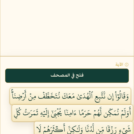
۞ الآية
فتح في المصحف
وَقَالُوٓاْ إِن نَّتَّبِعِ ٱلۡهُدَىٰ مَعَكَ نُتَخَطَّفۡ مِنۡ أَرۡضِنَآۚ
أَوَلَمۡ نُمَكِّن لَّهُمۡ حَرَمًا ءَامِنٗا يُجۡبَىٰٓ إِلَيۡهِ ثَمَرَٰتُ كُلِّ
شَيۡءٖ رِّزۡقٗا مِّن لَّدُنَّا وَلَٰكِنَّ أَكۡثَرَهُمۡ لَا