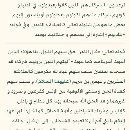
تزعمون» الشركاء هم الذين كانوا يعبدونهم في الدنيا و
كونهم شركاء عندهم لكونهم يعطونهم أو ينسبون إليهم
بعض ما هو من شئونه تعالى كالعبادة و التدبير، و في قوله:
«يناديهم» إشارة إلى بعدهم و خذلانهم يومئذ.
قوله تعالى: «قال الذين حق عليهم القول ربنا هؤلاء الذين
أغوينا أغويناهم كما غوينا» آلهتهم الذين يرونهم شركاء لله
سبحانه صنفان صنف منهم عباد لله مكرمون كالملائكة
المقربين و عيسى بن مريم
(عليهما السلام)
، و صنف منهم
كعتاة الجن و مدعي الألوهية من الإنس كفرعون و نمرود و
غيرهما و قد ألحق الله سبحانه بهم كل مطاع في باطل
كإبليس و قرناء الشياطين و أئمة الضلال كما قال: أ لم أعهد
إليكم يا بني آدم أن لا تعبدوا الشيطان - إلى أن قال - و لقد