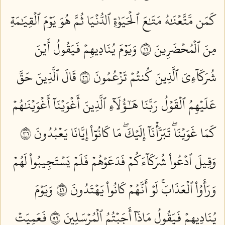
كَمَن مَّتَّعۡنَٰهُ مَتَٰعَ ٱلۡحَيَوٰةِ ٱلدُّنۡيَا ثُمَّ هُوَ يَوۡمَ ٱلۡقِيَٰمَةِ
مِنَ ٱلۡمُحۡضَرِينَ ٦١
وَيَوۡمَ يُنَادِيهِمۡ فَيَقُولُ أَيۡنَ
شُرَكَآءِيَ ٱلَّذِينَ كُنتُمۡ تَزۡعُمُونَ ٦٢
قَالَ ٱلَّذِينَ حَقَّ
عَلَيۡهِمُ ٱلۡقَوۡلُ رَبَّنَا هَٰٓؤُلَآءِ ٱلَّذِينَ أَغۡوَيۡنَآ أَغۡوَيۡنَٰهُمۡ
كَمَا غَوَيۡنَاۖ تَبَرَّأۡنَآ إِلَيۡكَۖ مَا كَانُوٓاْ إِيَّانَا يَعۡبُدُونَ ٦٣
وَقِيلَ ٱدۡعُواْ شُرَكَآءَكُمۡ فَدَعَوۡهُمۡ فَلَمۡ يَسۡتَجِيبُواْ لَهُمۡ
وَرَأَوُاْ ٱلۡعَذَابَۚ لَوۡ أَنَّهُمۡ كَانُواْ يَهۡتَدُونَ ٦٤
وَيَوۡمَ
يُنَادِيهِمۡ فَيَقُولُ مَاذَآ أَجَبۡتُمُ ٱلۡمُرۡسَلِينَ ٦٥
فَعَمِيَتۡ