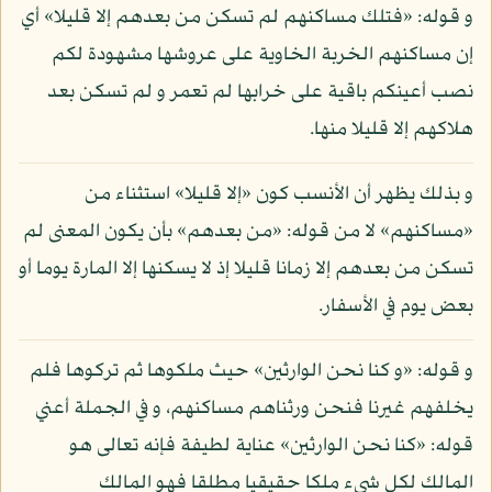
و قوله: «فتلك مساكنهم لم تسكن من بعدهم إلا قليلا» أي
إن مساكنهم الخربة الخاوية على عروشها مشهودة لكم
نصب أعينكم باقية على خرابها لم تعمر و لم تسكن بعد
هلاكهم إلا قليلا منها.
و بذلك يظهر أن الأنسب كون «إلا قليلا» استثناء من
«مساكنهم» لا من قوله: «من بعدهم» بأن يكون المعنى لم
تسكن من بعدهم إلا زمانا قليلا إذ لا يسكنها إلا المارة يوما أو
بعض يوم في الأسفار.
و قوله: «و كنا نحن الوارثين» حيث ملكوها ثم تركوها فلم
يخلفهم غيرنا فنحن ورثناهم مساكنهم، و في الجملة أعني
قوله: «كنا نحن الوارثين» عناية لطيفة فإنه تعالى هو
المالك لكل شيء ملكا حقيقيا مطلقا فهو المالك