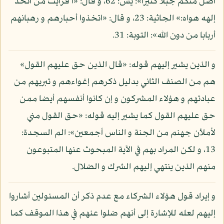
أضل منكم جبلا كثيرا»: يس: 62، و قال: «أ فرأيت من اتخذ
إلهه هواه:» الجاثية: 23، و قال: «اتخذوا أحبارهم و رهبانهم
أربابا من دون الله»: التوبة: 31.
و الذين يشير إليهم قوله: «قال الذين حق عليهم القول»
هم من الصنف الثاني بدليل ذكرهم إغواءهم و تبريهم من
عبادتهم و هؤلاء المشركون و إن كانوا أنفسهم أيضا ممن
حق عليهم القول كما يشير إليه قوله: «حق القول مني
لأملأن جهنم من الجنة و الناس أجمعين»: الم السجدة:
13، و لكن المراد بهم في الآية المبحوث عنها المتبوعون
منهم الذين ينتهي إليهم الشرك و الضلال.
و إيراد قول هؤلاء الشركاء مع عدم ذكر أن المسئولين أشاروا
إليهم لعله للإشارة إلى أنهم ضلوا عنهم في هذا الموقف كما