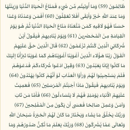
ظَالِمُونَ (59) وَمَا أُوتِيتُم مِّن شَيْءٍ فَمَتَاعُ الْحَيَاةِ الدُّنْيَا وَزِينَتُهَا
وَمَا عِندَ اللَّهِ خَيْرٌ وَأَبْقَى أَفَلَا تَعْقِلُونَ (60) أَفَمَن وَعَدْنَاهُ وَعْدًا
حَسَنًا فَهُوَ لَاقِيهِ كَمَن مَّتَّعْنَاهُ مَتَاعَ الْحَيَاةِ الدُّنْيَا ثُمَّ هُوَ يَوْمَ
الْقِيَامَةِ مِنَ الْمُحْضَرِينَ (61) وَيَوْمَ يُنَادِيهِمْ فَيَقُولُ أَيْنَ
شُرَكَائِيَ الَّذِينَ كُنتُمْ تَزْعُمُونَ (62) قَالَ الَّذِينَ حَقَّ عَلَيْهِمُ
الْقَوْلُ رَبَّنَا هَؤُلَاء الَّذِينَ أَغْوَيْنَا أَغْوَيْنَاهُمْ كَمَا غَوَيْنَا تَبَرَّأْنَا إِلَيْكَ
مَا كَانُوا إِيَّانَا يَعْبُدُونَ (63) وَقِيلَ ادْعُوا شُرَكَاءكُمْ فَدَعَوْهُمْ
فَلَمْ يَسْتَجِيبُوا لَهُمْ وَرَأَوُا الْعَذَابَ لَوْ أَنَّهُمْ كَانُوا يَهْتَدُونَ (64)
وَيَوْمَ يُنَادِيهِمْ فَيَقُولُ مَاذَا أَجَبْتُمُ الْمُرْسَلِينَ (65) فَعَمِيَتْ
عَلَيْهِمُ الْأَنبَاء يَوْمَئِذٍ فَهُمْ لَا يَتَسَاءلُونَ (66) فَأَمَّا مَن تَابَ
وَآمَنَ وَعَمِلَ صَالِحًا فَعَسَى أَن يَكُونَ مِنَ الْمُفْلِحِينَ (67)
وَرَبُّكَ يَخْلُقُ مَا يَشَاء وَيَخْتَارُ مَا كَانَ لَهُمُ الْخِيَرَةُ سُبْحَانَ اللَّهِ
وَتَعَالَى عَمَّا يُشْرِكُونَ (68) وَرَبُّكَ يَعْلَمُ مَا تُكِنُّ صُدُورُهُمْ وَمَا