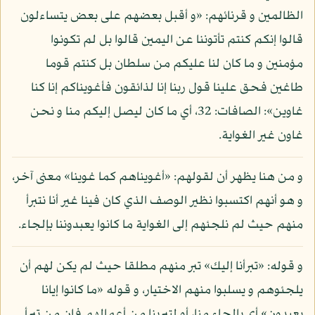
الظالمين و قرنائهم: «و أقبل بعضهم على بعض يتساءلون
قالوا إنكم كنتم تأتوننا عن اليمين قالوا بل لم تكونوا
مؤمنين و ما كان لنا عليكم من سلطان بل كنتم قوما
طاغين فحق علينا قول ربنا إنا لذائقون فأغويناكم إنا كنا
غاوين»: الصافات: 32، أي ما كان ليصل إليكم منا و نحن
غاون غير الغواية.
و من هنا يظهر أن لقولهم: «أغويناهم كما غوينا» معنى آخر،
و هو أنهم اكتسبوا نظير الوصف الذي كان فينا غير أنا نتبرأ
منهم حيث لم نلجئهم إلى الغواية ما كانوا يعبدوننا بإلجاء.
و قوله: «تبرأنا إليك» تبر منهم مطلقا حيث لم يكن لهم أن
يلجئوهم و يسلبوا منهم الاختيار، و قوله «ما كانوا إيانا
يعبدون» أي بإلجاء منا، أو لتبرينا من أعمالهم فإن من تبرأ