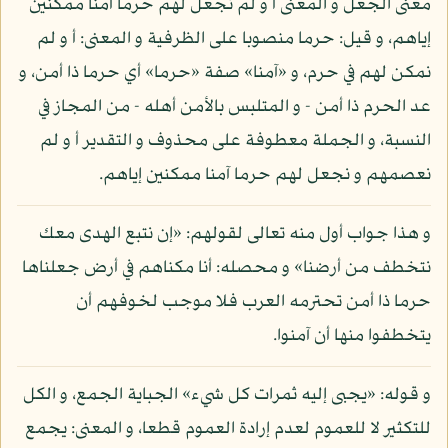
معنى الجعل و المعنى أ و لم نجعل لهم حرما آمنا ممكنين
إياهم، و قيل: حرما منصوبا على الظرفية و المعنى: أ و لم
نمكن لهم في حرم، و «آمنا» صفة «حرما» أي حرما ذا أمن، و
عد الحرم ذا أمن - و المتلبس بالأمن أهله - من المجاز في
النسبة، و الجملة معطوفة على محذوف و التقدير أ و لم
نعصمهم و نجعل لهم حرما آمنا ممكنين إياهم.
و هذا جواب أول منه تعالى لقولهم: «إن نتبع الهدى معك
نتخطف من أرضنا» و محصله: أنا مكناهم في أرض جعلناها
حرما ذا أمن تحترمه العرب فلا موجب لخوفهم أن
يتخطفوا منها أن آمنوا.
و قوله: «يجبى إليه ثمرات كل شيء» الجباية الجمع، و الكل
للتكثير لا للعموم لعدم إرادة العموم قطعا، و المعنى: يجمع