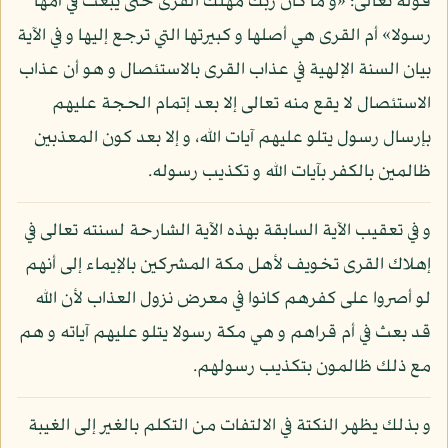
قوله تعالى: «و ما كان ربك مهلك القرى حتى يبعث في أمها
رسولا» أم القرى هي أصلها و كبيرتها التي ترجع إليها و في الآية
بيان السنة الإلهية في عذاب القرى بالاستئصال و هو أن عذاب
الاستئصال لا يقع منه تعالى إلا بعد إتمام الحجة عليهم
بإرسال رسول يتلو عليهم آيات الله، و إلا بعد كون المعذبين
ظالمين بالكفر بآيات الله و تكذيب رسوله.
و في تعقيب الآية السابقة بهذه الآية الشارحة لسنته تعالى في
إهلاك القرى تخويف لأهل مكة المشركين بالإيماء إلى أنهم
لو أصروا على كفرهم كانوا في معرض نزول العذاب لأن الله
قد بعث في أم قراهم و هي مكة رسولا يتلو عليهم آياته و هم
مع ذلك ظالمون بتكذيب رسولهم.
و بذلك يظهر النكتة في الالتفات من التكلم بالغير إلى الغيبة