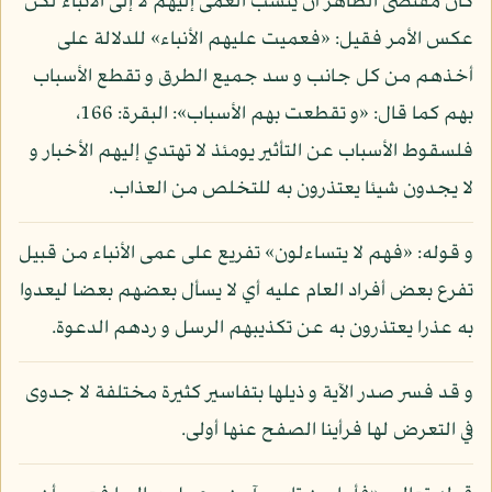
كان مقتضى الظاهر أن ينسب العمى إليهم لا إلى الأنباء لكن
عكس الأمر فقيل: «فعميت عليهم الأنباء» للدلالة على
أخذهم من كل جانب و سد جميع الطرق و تقطع الأسباب
بهم كما قال: «و تقطعت بهم الأسباب»: البقرة: 166،
فلسقوط الأسباب عن التأثير يومئذ لا تهتدي إليهم الأخبار و
لا يجدون شيئا يعتذرون به للتخلص من العذاب.
و قوله: «فهم لا يتساءلون» تفريع على عمى الأنباء من قبيل
تفرع بعض أفراد العام عليه أي لا يسأل بعضهم بعضا ليعدوا
به عذرا يعتذرون به عن تكذيبهم الرسل و ردهم الدعوة.
و قد فسر صدر الآية و ذيلها بتفاسير كثيرة مختلفة لا جدوى
في التعرض لها فرأينا الصفح عنها أولى.