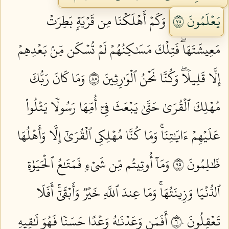
يَعۡلَمُونَ ٥٧
وَكَمۡ أَهۡلَكۡنَا مِن قَرۡيَةِۭ بَطِرَتۡ
مَعِيشَتَهَاۖ فَتِلۡكَ مَسَٰكِنُهُمۡ لَمۡ تُسۡكَن مِّنۢ بَعۡدِهِمۡ
إِلَّا قَلِيلٗاۖ وَكُنَّا نَحۡنُ ٱلۡوَٰرِثِينَ ٥٨
وَمَا كَانَ رَبُّكَ
مُهۡلِكَ ٱلۡقُرَىٰ حَتَّىٰ يَبۡعَثَ فِيٓ أُمِّهَا رَسُولٗا يَتۡلُواْ
عَلَيۡهِمۡ ءَايَٰتِنَاۚ وَمَا كُنَّا مُهۡلِكِي ٱلۡقُرَىٰٓ إِلَّا وَأَهۡلُهَا
ظَٰلِمُونَ ٥٩
وَمَآ أُوتِيتُم مِّن شَيۡءٖ فَمَتَٰعُ ٱلۡحَيَوٰةِ
ٱلدُّنۡيَا وَزِينَتُهَاۚ وَمَا عِندَ ٱللَّهِ خَيۡرٞ وَأَبۡقَىٰٓۚ أَفَلَا
تَعۡقِلُونَ ٦٠
أَفَمَن وَعَدۡنَٰهُ وَعۡدًا حَسَنٗا فَهُوَ لَٰقِيهِ