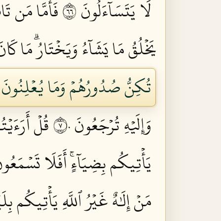
لَا يَتَسَآءَلُونَ ٦٦
فَأَمَّا مَن تَ
يَخۡلُقُ مَا يَشَآءُ وَيَخۡتَارُۗ مَا كَانَ 
تُكِنُّ صُدُورُهُمۡ وَمَا يُعۡلِنُونَ ٦٩
وَإِلَيۡهِ تُرۡجَعُونَ ٧٠
قُلۡ أَرَءَيۡتُ
يَأۡتِيكُم بِضِيَآءٍۚ أَفَلَا تَسۡمَعُونَ
مَنۡ إِلَٰهٌ غَيۡرُ ٱللَّهِ يَأۡتِيكُم بِل