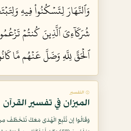
وَٱلنَّهَارَ لِتَسۡكُنُواْ فِيهِ وَلِتَبۡ
شُرَكَآءِيَ ٱلَّذِينَ كُنتُمۡ تَزۡعُمُون
ٱلۡحَقَّ لِلَّهِ وَضَلَّ عَنۡهُم مَّا كَانُوا
۞ التفسير
الميزان في تفسير القرآن
وَقَالُوا إِن نَّتَّبِعِ الْهُدَى مَعَكَ نُتَخَطَّفْ مِنْ أ