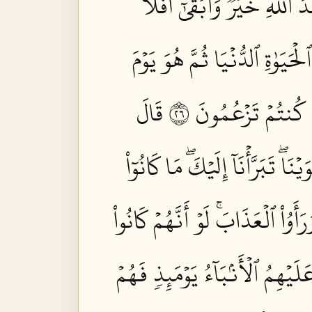
للَّهِ خَيۡرٞ وَأَبۡقَىٰٓۚ أَفَلَا
يَوٰةِ ٱلدُّنۡيَا ثُمَّ هُوَ يَوۡمَ
 كُنتُمۡ تَزۡعُمُونَ ٦٢
قَالَ
ۖ تَبَرَّأۡنَآ إِلَيۡكَۖ مَا كَانُوٓاْ
وُاْ ٱلۡعَذَابَۚ لَوۡ أَنَّهُمۡ كَانُواْ
يۡهِمُ ٱلۡأَنۢبَآءُ يَوۡمَئِذٖ فَهُمۡ