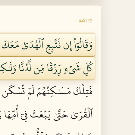
۞ الآية
وَقَالُوٓاْ إِن نَّتَّبِعِ ٱلۡهُدَىٰ مَعَكَ
كُلِّ شَيۡءٖ رِّزۡقٗا مِّن لَّدُنَّا وَلَٰك
فَتِلۡكَ مَسَٰكِنُهُمۡ لَمۡ تُسۡكَن مِّنۢ 
ٱلۡقُرَىٰ حَتَّىٰ يَبۡعَثَ فِيٓ أُمِّهَا رَ