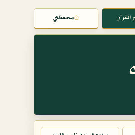
 القرآن
۞
محفظتي