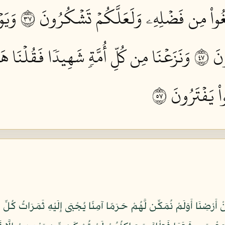
تَغُواْ مِن فَضۡلِهِۦ وَلَعَلَّكُمۡ تَشۡكُرُونَ ٧٣
وَيَو
َ ٧٤
وَنَزَعۡنَا مِن كُلِّ أُمَّةٖ شَهِيدٗا فَقُلۡنَا هَاتُ
ْ يَفۡتَرُونَ ٧٥
َرْضِنَا أَوَلَمْ نُمَكِّن لَّهُمْ حَرَمًا آمِنًا يُجْبَى إِلَيْهِ ثَمَرَاتُ كُلِّ شَي