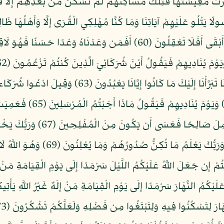
الْحَيَاةِ الدُّنْيَا وَزِينَتُهَا وَمَا عِندَ اللَّهِ خَيْرٌ وَأَبْقَى أَفَلَا تَعْقِلُونَ (60) أَ
هَؤُلَاء الَّذِينَ أَغْوَيْنَا أَغْوَيْنَاهُمْ كَمَا غَوَيْنَا تَبَرَّأ
وَرَأَوُا الْعَذَابَ لَوْ أَنَّهُمْ كَان
يَتَسَاءلُونَ (66) فَأَمَّا مَن تَابَ و
سُبْحَانَ اللَّهِ وَتَعَالَى عَمَّا يُشْرِكُونَ
َإِلَيْهِ تُرْجَعُونَ (70) قُلْ أَرَأَيْتُمْ إِن جَعَلَ اللَّهُ عَلَيْكُمُ اللَّيْلَ سَرْمَدًا إِلَى يَوْمِ الْقِي
لَ اللَّهُ عَلَيْكُمُ النَّهَارَ سَرْمَدًا إِلَى يَوْمِ الْقِيَامَةِ مَنْ إِلَهٌ غَيْرُ اللَّهِ