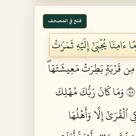
فتح في المصحف
 ءَامِنٗا يُجۡبَىٰٓ إِلَيۡهِ ثَمَرَٰتُ
 مِن قَرۡيَةِۭ بَطِرَتۡ مَعِيشَتَهَاۖ
وَمَا كَانَ رَبُّكَ مُهۡلِكَ
 ٱلۡقُرَىٰٓ إِلَّا وَأَهۡلُهَا