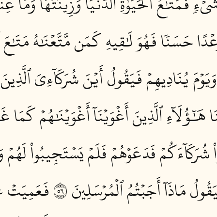
ۡءٖ فَمَتَٰعُ ٱلۡحَيَوٰةِ ٱلدُّنۡيَا وَزِينَتُهَاۚ وَمَا عِندَ ٱ
دًا حَسَنٗا فَهُوَ لَٰقِيهِ كَمَن مَّتَّعۡنَٰهُ مَتَٰعَ ٱلۡحَ
وَيَوۡمَ يُنَادِيهِمۡ فَيَقُولُ أَيۡنَ شُرَكَآءِيَ ٱلَّذِينَ
هَٰٓؤُلَآءِ ٱلَّذِينَ أَغۡوَيۡنَآ أَغۡوَيۡنَٰهُمۡ كَمَا غَوَيۡنَا
شُرَكَآءَكُمۡ فَدَعَوۡهُمۡ فَلَمۡ يَسۡتَجِيبُواْ لَهُمۡ وَرَأَ
َقُولُ مَاذَآ أَجَبۡتُمُ ٱلۡمُرۡسَلِينَ ٦٥
فَعَمِيَتۡ عَلَ