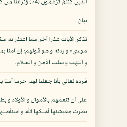
الَّذِينَ كُنتُمْ تَزْعُمُونَ (74) وَنَزَعْنَا مِن كُلِّ أُمَّةٍ شَهِيدًا فَقُلْنَا هَاتُوا بُرْهَانَكُمْ فَعَلِمُوا أَنَّ الْحَقَّ لِلَّهِ وَضَلَّ عَنْهُم مَّا كَانُوا يَفْتَرُونَ (75)
بيان
تذكر الآيات عذرا آخر مما اعتذر به مش
موسى» و ردته و هو قولهم: إن آمنا بم
و النهب و سلب الأمن و السلام.
فرده تعالى بأنا جعلنا لهم حرما آم
على أن تنعمهم بالأموال و الأولاد و
بطرت معيشتها أهلكها الله و استأصلها