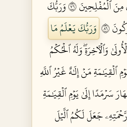
ِنَ ٱلۡمُفۡلِحِينَ ٦٧
وَرَبُّكَ
كُونَ ٦٨
وَرَبُّكَ يَعۡلَمُ مَا
لۡأُولَىٰ وَٱلۡأٓخِرَةِۖ وَلَهُ ٱلۡحُكۡمُ
مِ ٱلۡقِيَٰمَةِ مَنۡ إِلَٰهٌ غَيۡرُ ٱللَّهِ
َارَ سَرۡمَدًا إِلَىٰ يَوۡمِ ٱلۡقِيَٰمَةِ
َحۡمَتِهِۦ جَعَلَ لَكُمُ ٱلَّيۡلَ