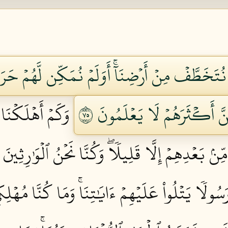
 نُتَخَطَّفۡ مِنۡ أَرۡضِنَآۚ أَوَلَمۡ نُمَكِّن لَّهُمۡ حَرَمًا
ِنَّ أَكۡثَرَهُمۡ لَا يَعۡلَمُونَ ٥٧
وَكَمۡ أَهۡلَكۡنَا
بَعۡدِهِمۡ إِلَّا قَلِيلٗاۖ وَكُنَّا نَحۡنُ ٱلۡوَٰرِثِينَ ٥٨
سُولٗا يَتۡلُواْ عَلَيۡهِمۡ ءَايَٰتِنَاۚ وَمَا كُنَّا مُهۡلِكِي