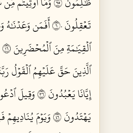
ظَٰلِمُونَ ٥٩
وَمَآ أُوتِيتُم مِّن شَي
تَعۡقِلُونَ ٦٠
أَفَمَن وَعَدۡنَٰهُ وَعۡ
ٱلۡقِيَٰمَةِ مِنَ ٱلۡمُحۡضَرِينَ ٦١
ٱلَّذِينَ حَقَّ عَلَيۡهِمُ ٱلۡقَوۡلُ رَبَّنَا 
إِيَّانَا يَعۡبُدُونَ ٦٣
وَقِيلَ ٱدۡعُواْ 
يَهۡتَدُونَ ٦٤
وَيَوۡمَ يُنَادِيهِمۡ فَي