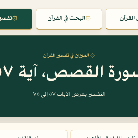
القرآن
۞
البحث في القرآن
۞
تفسير
۞ الميزان في تفسير القرآن
ورة القصص، آية ٥٧
التفسير يعرض الآيات ٥٧ إلى ٧٥