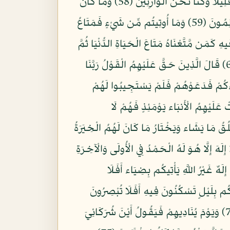
يَعْلَمُونَ (57) وَكَمْ أَهْلَكْنَا مِن قَرْيَةٍ بَطِرَتْ مَعِيشَتَهَا فَتِلْكَ مَسَاكِنُهُمْ لَمْ تُسْكَن مِّن بَعْدِهِمْ إِلَّا قَلِيلًا وَكُنَّا نَحْنُ الْوَارِثِينَ (58) وَمَا كَانَ
رَبُّكَ مُهْلِكَ الْقُرَى حَتَّى يَبْعَثَ فِي أُمِّهَا رَسُولًا يَتْلُو عَلَيْهِمْ آيَاتِنَا وَمَا كُنَّا مُهْلِكِي الْقُرَى إِلَّا وَأَهْلُهَا ظَالِمُونَ (59) وَمَا أُوتِيتُم مِّن شَيْءٍ فَمَتَاعُ
فَمَن وَعَدْنَاهُ وَعْدًا حَسَنًا فَهُوَ لَاقِيهِ كَمَن مَّتَّعْنَاهُ مَتَاعَ الْحَيَاةِ الدُّنْيَا ثُمَّ
هُوَ يَوْمَ الْقِيَامَةِ مِنَ الْمُحْضَرِينَ (61) وَيَوْمَ يُنَادِيهِمْ فَيَقُولُ أَيْنَ شُرَكَائِيَ الَّذِينَ كُنتُمْ تَزْعُمُونَ (62) قَالَ الَّذِينَ حَقَّ عَلَيْهِمُ الْقَوْلُ رَبَّنَا
ْنَا إِلَيْكَ مَا كَانُوا إِيَّانَا يَعْبُدُونَ (63) وَقِيلَ ادْعُوا شُرَكَاءكُمْ فَدَعَوْهُمْ فَلَمْ يَسْتَجِيبُوا لَهُمْ
ُوا يَهْتَدُونَ (64) وَيَوْمَ يُنَادِيهِمْ فَيَقُولُ مَاذَا أَجَبْتُمُ الْمُرْسَلِينَ (65) فَعَمِيَتْ عَلَيْهِمُ الْأَنبَاء يَوْمَئِذٍ فَهُمْ لَا
َآمَنَ وَعَمِلَ صَالِحًا فَعَسَى أَن يَكُونَ مِنَ الْمُفْلِحِينَ (67) وَرَبُّكَ يَخْلُقُ مَا يَشَاء وَيَخْتَارُ مَا كَانَ لَهُمُ الْخِيَرَةُ
 (68) وَرَبُّكَ يَعْلَمُ مَا تُكِنُّ صُدُورُهُمْ وَمَا يُعْلِنُونَ (69) وَهُوَ اللَّهُ لَا إِلَهَ إِلَّا هُوَ لَهُ الْحَمْدُ فِي الْأُولَى وَالْآخِرَةِ
َامَةِ مَنْ إِلَهٌ غَيْرُ اللَّهِ يَأْتِيكُم بِضِيَاء أَفَلَا
 يَأْتِيكُم بِلَيْلٍ تَسْكُنُونَ فِيهِ أَفَلَا تُبْصِرُونَ
(72) وَمِن رَّحْمَتِهِ جَعَلَ لَكُمُ اللَّيْلَ وَالنَّهَارَ لِتَسْكُنُوا فِيهِ وَلِتَبْتَغُوا مِن فَضْلِهِ وَلَعَلَّكُمْ تَشْكُرُونَ (73) وَيَوْمَ يُنَادِيهِمْ فَيَقُولُ أَيْنَ شُرَكَائِيَ