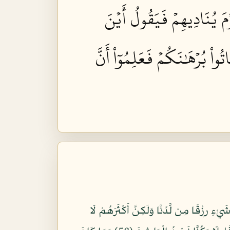
ۡمَ يُنَادِيهِمۡ فَيَقُولُ أَيۡنَ
واْ بُرۡهَٰنَكُمۡ فَعَلِمُوٓاْ أَنَّ
ْءٍ رِزْقًا مِن لَّدُنَّا وَلَكِنَّ أَكْثَرَهُمْ لَا