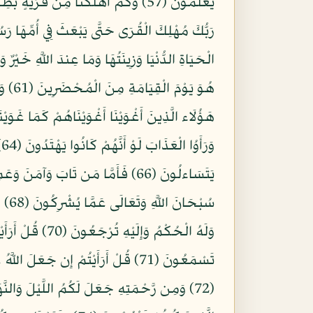
وَلَهُ الْحُكْمُ و
تَسْمَعُونَ (71) قُلْ أَرَأَيْتُمْ إِن جَعَ