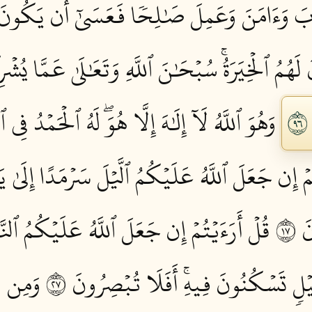
ابَ وَءَامَنَ وَعَمِلَ صَٰلِحٗا فَعَسَىٰٓ أَن يَكُونَ م
لَهُمُ ٱلۡخِيَرَةُۚ سُبۡحَٰنَ ٱللَّهِ وَتَعَٰلَىٰ عَمَّا يُشۡرِ
وَهُوَ ٱللَّهُ لَآ إِلَٰهَ إِلَّا هُوَۖ لَهُ ٱلۡحَمۡدُ فِي ٱ
مۡ إِن جَعَلَ ٱللَّهُ عَلَيۡكُمُ ٱلَّيۡلَ سَرۡمَدًا إِلَىٰ يَوۡ
 ٧١
قُلۡ أَرَءَيۡتُمۡ إِن جَعَلَ ٱللَّهُ عَلَيۡكُمُ ٱلنَّه
َيۡلٖ تَسۡكُنُونَ فِيهِۚ أَفَلَا تُبۡصِرُونَ ٧٢
وَمِن رّ