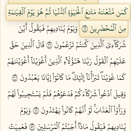
كَمَن مَّتَّعۡنَٰهُ مَتَٰعَ ٱلۡحَيَوٰةِ ٱلدُّنۡيَا ثُمَّ هُوَ يَوۡمَ ٱلۡقِيَٰمَةِ
مِنَ ٱلۡمُحۡضَرِينَ ٦١
وَيَوۡمَ يُنَادِيهِمۡ فَيَقُولُ أَيۡنَ
شُرَكَآءِيَ ٱلَّذِينَ كُنتُمۡ تَزۡعُمُونَ ٦٢
قَالَ ٱلَّذِينَ حَقَّ
عَلَيۡهِمُ ٱلۡقَوۡلُ رَبَّنَا هَٰٓؤُلَآءِ ٱلَّذِينَ أَغۡوَيۡنَآ أَغۡوَيۡنَٰهُمۡ
كَمَا غَوَيۡنَاۖ تَبَرَّأۡنَآ إِلَيۡكَۖ مَا كَانُوٓاْ إِيَّانَا يَعۡبُدُونَ ٦٣
وَقِيلَ ٱدۡعُواْ شُرَكَآءَكُمۡ فَدَعَوۡهُمۡ فَلَمۡ يَسۡتَجِيبُواْ لَهُمۡ
وَرَأَوُاْ ٱلۡعَذَابَۚ لَوۡ أَنَّهُمۡ كَانُواْ يَهۡتَدُونَ ٦٤
وَيَوۡمَ
يُنَادِيهِمۡ فَيَقُولُ مَاذَآ أَجَبۡتُمُ ٱلۡمُرۡسَلِينَ ٦٥
فَعَمِيَتۡ