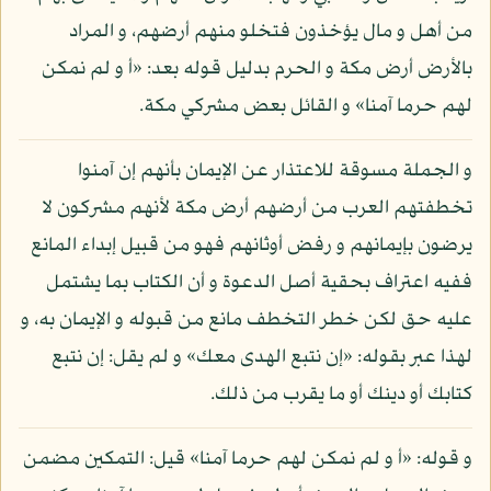
من أهل و مال يؤخذون فتخلو منهم أرضهم، و المراد
بالأرض أرض مكة و الحرم بدليل قوله بعد: «أ و لم نمكن
لهم حرما آمنا» و القائل بعض مشركي مكة.
و الجملة مسوقة للاعتذار عن الإيمان بأنهم إن آمنوا
تخطفتهم العرب من أرضهم أرض مكة لأنهم مشركون لا
يرضون بإيمانهم و رفض أوثانهم فهو من قبيل إبداء المانع
ففيه اعتراف بحقية أصل الدعوة و أن الكتاب بما يشتمل
عليه حق لكن خطر التخطف مانع من قبوله و الإيمان به، و
لهذا عبر بقوله: «إن نتبع الهدى معك» و لم يقل: إن نتبع
كتابك أو دينك أو ما يقرب من ذلك.
و قوله: «أ و لم نمكن لهم حرما آمنا» قيل: التمكين مضمن