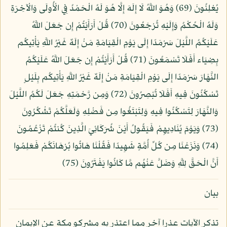
يُعْلِنُونَ (69) وَهُوَ اللَّهُ لَا إِلَهَ إِلَّا هُوَ لَهُ الْحَمْدُ فِي الْأُولَى وَالْآخِرَةِ
وَلَهُ الْحُكْمُ وَإِلَيْهِ تُرْجَعُونَ (70) قُلْ أَرَأَيْتُمْ إِن جَعَلَ اللَّهُ
عَلَيْكُمُ اللَّيْلَ سَرْمَدًا إِلَى يَوْمِ الْقِيَامَةِ مَنْ إِلَهٌ غَيْرُ اللَّهِ يَأْتِيكُم
بِضِيَاء أَفَلَا تَسْمَعُونَ (71) قُلْ أَرَأَيْتُمْ إِن جَعَلَ اللَّهُ عَلَيْكُمُ
النَّهَارَ سَرْمَدًا إِلَى يَوْمِ الْقِيَامَةِ مَنْ إِلَهٌ غَيْرُ اللَّهِ يَأْتِيكُم بِلَيْلٍ
تَسْكُنُونَ فِيهِ أَفَلَا تُبْصِرُونَ (72) وَمِن رَّحْمَتِهِ جَعَلَ لَكُمُ اللَّيْلَ
وَالنَّهَارَ لِتَسْكُنُوا فِيهِ وَلِتَبْتَغُوا مِن فَضْلِهِ وَلَعَلَّكُمْ تَشْكُرُونَ
(73) وَيَوْمَ يُنَادِيهِمْ فَيَقُولُ أَيْنَ شُرَكَائِيَ الَّذِينَ كُنتُمْ تَزْعُمُونَ
(74) وَنَزَعْنَا مِن كُلِّ أُمَّةٍ شَهِيدًا فَقُلْنَا هَاتُوا بُرْهَانَكُمْ فَعَلِمُوا
أَنَّ الْحَقَّ لِلَّهِ وَضَلَّ عَنْهُم مَّا كَانُوا يَفْتَرُونَ (75)
بيان
تذكر الآيات عذرا آخر مما اعتذر به مشركو مكة عن الإيمان