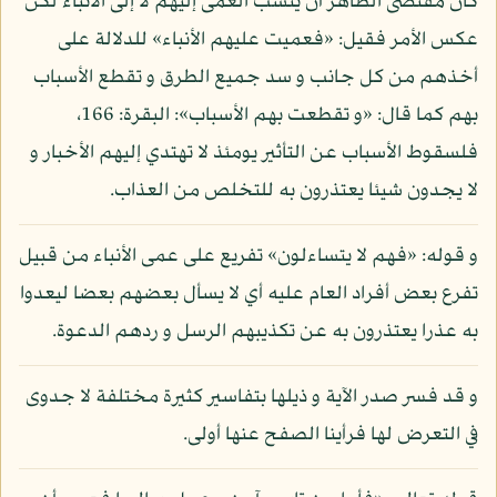
كان مقتضى الظاهر أن ينسب العمى إليهم لا إلى الأنباء لكن
عكس الأمر فقيل: «فعميت عليهم الأنباء» للدلالة على
أخذهم من كل جانب و سد جميع الطرق و تقطع الأسباب
بهم كما قال: «و تقطعت بهم الأسباب»: البقرة: 166،
فلسقوط الأسباب عن التأثير يومئذ لا تهتدي إليهم الأخبار و
لا يجدون شيئا يعتذرون به للتخلص من العذاب.
و قوله: «فهم لا يتساءلون» تفريع على عمى الأنباء من قبيل
تفرع بعض أفراد العام عليه أي لا يسأل بعضهم بعضا ليعدوا
به عذرا يعتذرون به عن تكذيبهم الرسل و ردهم الدعوة.
و قد فسر صدر الآية و ذيلها بتفاسير كثيرة مختلفة لا جدوى
في التعرض لها فرأينا الصفح عنها أولى.