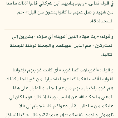
في قوله تعالى: «و يوم يناديهم أين شركائي قالوا آذناك ما منا
من شهيد و ضل عنهم ما كانوا يدعون من قبل:» حم
السجدة: 48.
و قوله: «ربنا هؤلاء الذين أغوينا» أي هؤلاء - يشيرون إلى
المشركين - هم الذين أغويناهم و الجملة توطئة للجملة
التالية.
و قوله: «أغويناهم كما غوينا» أي كانت غوايتهم بإغوائنا
لغوايتنا أنفسنا فكما كنا غوينا باختيارنا من غير إلجاء كذلك
هم غووا باختيار منهم من غير إلجاء، و الدليل على هذا
المعنى ما حكاه الله عن إبليس يومئذ إذ قال: «و ما كان لي
عليكم من سلطان. إلا أن دعوتكم فاستجبتم لي فلا
تلوموني و لوموا أنفسكم»: إبراهيم: 22، و قال حاكيا لتساؤل