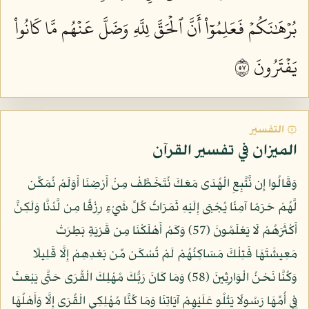
بُرۡهَٰنَكُمۡ فَعَلِمُوٓاْ أَنَّ ٱلۡحَقَّ لِلَّهِ وَضَلَّ عَنۡهُم مَّا كَانُواْ
يَفۡتَرُونَ ٧٥
۞ التفسير
الميزان في تفسير القرآن
وَقَالُوا إِن نَّتَّبِعِ الْهُدَى مَعَكَ نُتَخَطَّفْ مِنْ أَرْضِنَا أَوَلَمْ نُمَكِّن
لَّهُمْ حَرَمًا آمِنًا يُجْبَى إِلَيْهِ ثَمَرَاتُ كُلِّ شَيْءٍ رِزْقًا مِن لَّدُنَّا وَلَكِنَّ
أَكْثَرَهُمْ لَا يَعْلَمُونَ (57) وَكَمْ أَهْلَكْنَا مِن قَرْيَةٍ بَطِرَتْ
مَعِيشَتَهَا فَتِلْكَ مَسَاكِنُهُمْ لَمْ تُسْكَن مِّن بَعْدِهِمْ إِلَّا قَلِيلًا
وَكُنَّا نَحْنُ الْوَارِثِينَ (58) وَمَا كَانَ رَبُّكَ مُهْلِكَ الْقُرَى حَتَّى يَبْعَثَ
فِي أُمِّهَا رَسُولًا يَتْلُو عَلَيْهِمْ آيَاتِنَا وَمَا كُنَّا مُهْلِكِي الْقُرَى إِلَّا وَأَهْلُهَا