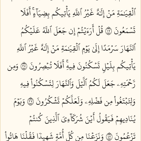
ٱلۡقِيَٰمَةِ مَنۡ إِلَٰهٌ غَيۡرُ ٱللَّهِ يَأۡتِيكُم بِضِيَآءٍۚ أَفَلَا
تَسۡمَعُونَ ٧١
قُلۡ أَرَءَيۡتُمۡ إِن جَعَلَ ٱللَّهُ عَلَيۡكُمُ
ٱلنَّهَارَ سَرۡمَدًا إِلَىٰ يَوۡمِ ٱلۡقِيَٰمَةِ مَنۡ إِلَٰهٌ غَيۡرُ ٱللَّهِ
يَأۡتِيكُم بِلَيۡلٖ تَسۡكُنُونَ فِيهِۚ أَفَلَا تُبۡصِرُونَ ٧٢
وَمِن
رَّحۡمَتِهِۦ جَعَلَ لَكُمُ ٱلَّيۡلَ وَٱلنَّهَارَ لِتَسۡكُنُواْ فِيهِ
وَلِتَبۡتَغُواْ مِن فَضۡلِهِۦ وَلَعَلَّكُمۡ تَشۡكُرُونَ ٧٣
وَيَوۡمَ
يُنَادِيهِمۡ فَيَقُولُ أَيۡنَ شُرَكَآءِيَ ٱلَّذِينَ كُنتُمۡ
تَزۡعُمُونَ ٧٤
وَنَزَعۡنَا مِن كُلِّ أُمَّةٖ شَهِيدٗا فَقُلۡنَا هَاتُواْ