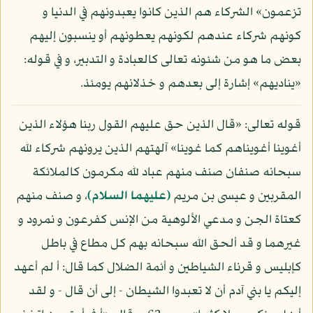
تزعمون» الشركاء هم الذين كانوا يعبدونهم في الدنيا و
كونهم شركاء عندهم لكونهم يعطونهم أو ينسبون إليهم
بعض ما هو من شئونه تعالى كالعبادة و التدبير، و في قوله:
«يناديهم» إشارة إلى بعدهم و خذلانهم يومئذ.
قوله تعالى: «قال الذين حق عليهم القول ربنا هؤلاء الذين
أغوينا أغويناهم كما غوينا» آلهتهم الذين يرونهم شركاء لله
سبحانه صنفان صنف منهم عباد لله مكرمون كالملائكة
المقربين و عيسى بن مريم
(عليهما السلام)
، و صنف منهم
كعتاة الجن و مدعي الألوهية من الإنس كفرعون و نمرود و
غيرهما و قد ألحق الله سبحانه بهم كل مطاع في باطل
كإبليس و قرناء الشياطين و أئمة الضلال كما قال: أ لم أعهد
إليكم يا بني آدم أن لا تعبدوا الشيطان - إلى أن قال - و لقد