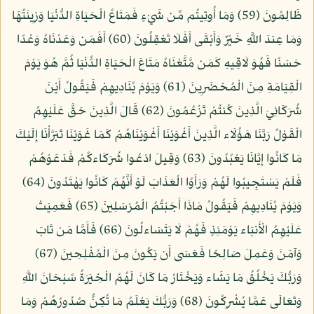
ظَالِمُونَ (59) وَمَا أُوتِيتُم مِّن شَيْءٍ فَمَتَاعُ الْحَيَاةِ الدُّنْيَا وَزِينَتُهَا
وَمَا عِندَ اللَّهِ خَيْرٌ وَأَبْقَى أَفَلَا تَعْقِلُونَ (60) أَفَمَن وَعَدْنَاهُ وَعْدًا
حَسَنًا فَهُوَ لَاقِيهِ كَمَن مَّتَّعْنَاهُ مَتَاعَ الْحَيَاةِ الدُّنْيَا ثُمَّ هُوَ يَوْمَ
الْقِيَامَةِ مِنَ الْمُحْضَرِينَ (61) وَيَوْمَ يُنَادِيهِمْ فَيَقُولُ أَيْنَ
شُرَكَائِيَ الَّذِينَ كُنتُمْ تَزْعُمُونَ (62) قَالَ الَّذِينَ حَقَّ عَلَيْهِمُ
الْقَوْلُ رَبَّنَا هَؤُلَاء الَّذِينَ أَغْوَيْنَا أَغْوَيْنَاهُمْ كَمَا غَوَيْنَا تَبَرَّأْنَا إِلَيْكَ
مَا كَانُوا إِيَّانَا يَعْبُدُونَ (63) وَقِيلَ ادْعُوا شُرَكَاءكُمْ فَدَعَوْهُمْ
فَلَمْ يَسْتَجِيبُوا لَهُمْ وَرَأَوُا الْعَذَابَ لَوْ أَنَّهُمْ كَانُوا يَهْتَدُونَ (64)
وَيَوْمَ يُنَادِيهِمْ فَيَقُولُ مَاذَا أَجَبْتُمُ الْمُرْسَلِينَ (65) فَعَمِيَتْ
عَلَيْهِمُ الْأَنبَاء يَوْمَئِذٍ فَهُمْ لَا يَتَسَاءلُونَ (66) فَأَمَّا مَن تَابَ
وَآمَنَ وَعَمِلَ صَالِحًا فَعَسَى أَن يَكُونَ مِنَ الْمُفْلِحِينَ (67)
وَرَبُّكَ يَخْلُقُ مَا يَشَاء وَيَخْتَارُ مَا كَانَ لَهُمُ الْخِيَرَةُ سُبْحَانَ اللَّهِ
وَتَعَالَى عَمَّا يُشْرِكُونَ (68) وَرَبُّكَ يَعْلَمُ مَا تُكِنُّ صُدُورُهُمْ وَمَا