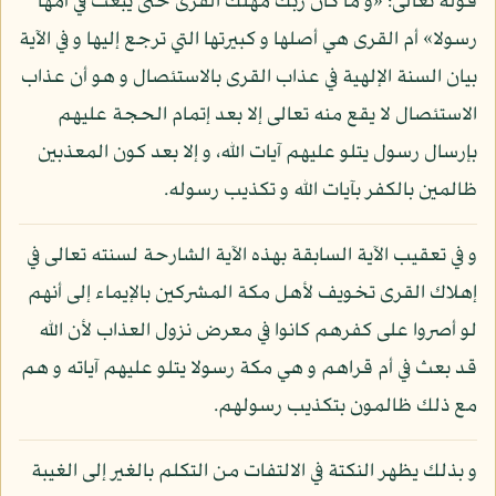
قوله تعالى: «و ما كان ربك مهلك القرى حتى يبعث في أمها
رسولا» أم القرى هي أصلها و كبيرتها التي ترجع إليها و في الآية
بيان السنة الإلهية في عذاب القرى بالاستئصال و هو أن عذاب
الاستئصال لا يقع منه تعالى إلا بعد إتمام الحجة عليهم
بإرسال رسول يتلو عليهم آيات الله، و إلا بعد كون المعذبين
ظالمين بالكفر بآيات الله و تكذيب رسوله.
و في تعقيب الآية السابقة بهذه الآية الشارحة لسنته تعالى في
إهلاك القرى تخويف لأهل مكة المشركين بالإيماء إلى أنهم
لو أصروا على كفرهم كانوا في معرض نزول العذاب لأن الله
قد بعث في أم قراهم و هي مكة رسولا يتلو عليهم آياته و هم
مع ذلك ظالمون بتكذيب رسولهم.
و بذلك يظهر النكتة في الالتفات من التكلم بالغير إلى الغيبة