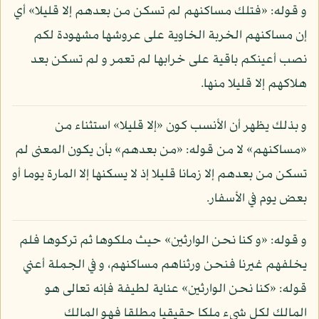
و قوله: «فتلك مساكنهم لم تسكن من بعدهم إلا قليلا» أي
إن مساكنهم الخربة الخاوية على عروشها مشهودة لكم
نصب أعينكم باقية على خرابها لم تعمر و لم تسكن بعد
هلاكهم إلا قليلا منها.
و بذلك يظهر أن الأنسب كون «إلا قليلا» استثناء من
«مساكنهم» لا من قوله: «من بعدهم» بأن يكون المعنى لم
تسكن من بعدهم إلا زمانا قليلا إذ لا يسكنها إلا المارة يوما أو
بعض يوم في الأسفار.
و قوله: «و كنا نحن الوارثين» حيث ملكوها ثم تركوها فلم
يخلفهم غيرنا فنحن ورثناهم مساكنهم، و في الجملة أعني
قوله: «كنا نحن الوارثين» عناية لطيفة فإنه تعالى هو
المالك لكل شيء ملكا حقيقيا مطلقا فهو المالك