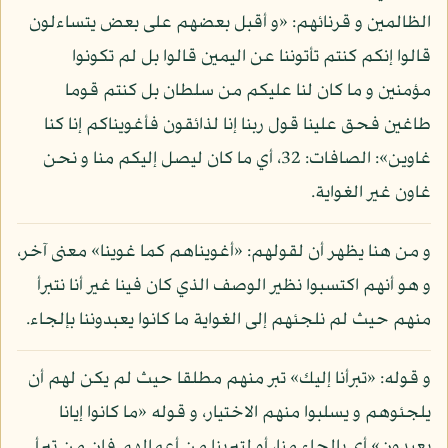
الظالمين و قرنائهم: «و أقبل بعضهم على بعض يتساءلون
قالوا إنكم كنتم تأتوننا عن اليمين قالوا بل لم تكونوا
مؤمنين و ما كان لنا عليكم من سلطان بل كنتم قوما
طاغين فحق علينا قول ربنا إنا لذائقون فأغويناكم إنا كنا
غاوين»: الصافات: 32، أي ما كان ليصل إليكم منا و نحن
غاون غير الغواية.
و من هنا يظهر أن لقولهم: «أغويناهم كما غوينا» معنى آخر،
و هو أنهم اكتسبوا نظير الوصف الذي كان فينا غير أنا نتبرأ
منهم حيث لم نلجئهم إلى الغواية ما كانوا يعبدوننا بإلجاء.
و قوله: «تبرأنا إليك» تبر منهم مطلقا حيث لم يكن لهم أن
يلجئوهم و يسلبوا منهم الاختيار، و قوله «ما كانوا إيانا
يعبدون» أي بإلجاء منا، أو لتبرينا من أعمالهم فإن من تبرأ