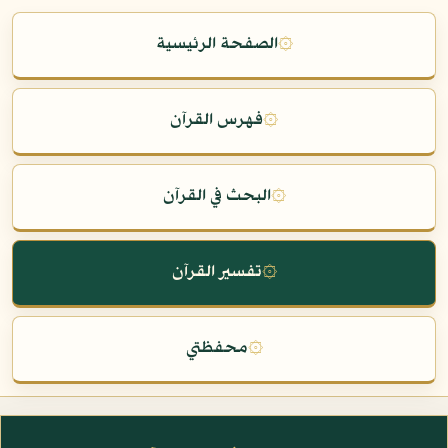
۞
الصفحة الرئيسية
۞
فهرس القرآن
۞
البحث في القرآن
۞
تفسير القرآن
۞
محفظتي