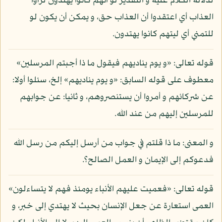
لدلالة الكلام عليه و التقدير لو أنهم كانوا يهتدون لرأوا
العذاب أي اعتقدوا أن العذاب حق، و يمكن أن يكون لو
للتمني أي ليتهم كانوا يهتدون.
قوله تعالى: «و يوم يناديهم فيقول ما ذا أجبتم المرسلين»
معطوف على قوله السابق: «و يوم يناديهم» إلخ، سئلوا أولا:
عن شركائهم و أمروا أن يستنصروهم، و ثانيا: عن جوابهم
للمرسلين إليهم من عند الله.
و المعنى: ما ذا قلتم في جواب من أرسل إليكم من رسل الله
فدعوكم إلى الإيمان و العمل الصالح؟.
قوله تعالى: «فعميت عليهم الأنباء يومئذ فهم لا يتساءلون»
العمى استعارة عن جعل الإنسان بحيث لا يهتدي إلى خبر، و