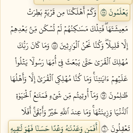
يَعۡلَمُونَ ٥٧
وَكَمۡ أَهۡلَكۡنَا مِن قَرۡيَةِۭ بَطِرَتۡ
مَعِيشَتَهَاۖ فَتِلۡكَ مَسَٰكِنُهُمۡ لَمۡ تُسۡكَن مِّنۢ بَعۡدِهِمۡ
إِلَّا قَلِيلٗاۖ وَكُنَّا نَحۡنُ ٱلۡوَٰرِثِينَ ٥٨
وَمَا كَانَ رَبُّكَ
مُهۡلِكَ ٱلۡقُرَىٰ حَتَّىٰ يَبۡعَثَ فِيٓ أُمِّهَا رَسُولٗا يَتۡلُواْ
عَلَيۡهِمۡ ءَايَٰتِنَاۚ وَمَا كُنَّا مُهۡلِكِي ٱلۡقُرَىٰٓ إِلَّا وَأَهۡلُهَا
ظَٰلِمُونَ ٥٩
وَمَآ أُوتِيتُم مِّن شَيۡءٖ فَمَتَٰعُ ٱلۡحَيَوٰةِ
ٱلدُّنۡيَا وَزِينَتُهَاۚ وَمَا عِندَ ٱللَّهِ خَيۡرٞ وَأَبۡقَىٰٓۚ أَفَلَا
تَعۡقِلُونَ ٦٠
أَفَمَن وَعَدۡنَٰهُ وَعۡدًا حَسَنٗا فَهُوَ لَٰقِيهِ