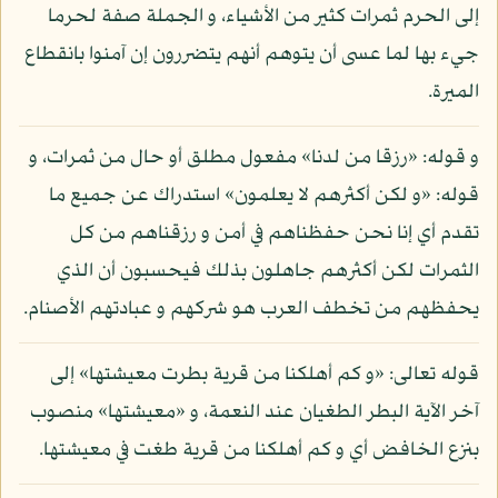
إلى الحرم ثمرات كثير من الأشياء، و الجملة صفة لحرما
جيء بها لما عسى أن يتوهم أنهم يتضررون إن آمنوا بانقطاع
الميرة.
و قوله: «رزقا من لدنا» مفعول مطلق أو حال من ثمرات، و
قوله: «و لكن أكثرهم لا يعلمون» استدراك عن جميع ما
تقدم أي إنا نحن حفظناهم في أمن و رزقناهم من كل
الثمرات لكن أكثرهم جاهلون بذلك فيحسبون أن الذي
يحفظهم من تخطف العرب هو شركهم و عبادتهم الأصنام.
قوله تعالى: «و كم أهلكنا من قرية بطرت معيشتها» إلى
آخر الآية البطر الطغيان عند النعمة، و «معيشتها» منصوب
بنزع الخافض أي و كم أهلكنا من قرية طغت في معيشتها.