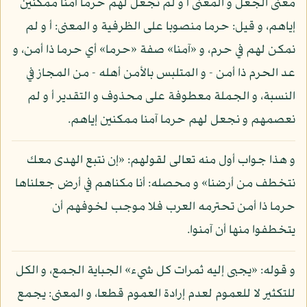
معنى الجعل و المعنى أ و لم نجعل لهم حرما آمنا ممكنين
إياهم، و قيل: حرما منصوبا على الظرفية و المعنى: أ و لم
نمكن لهم في حرم، و «آمنا» صفة «حرما» أي حرما ذا أمن، و
عد الحرم ذا أمن - و المتلبس بالأمن أهله - من المجاز في
النسبة، و الجملة معطوفة على محذوف و التقدير أ و لم
نعصمهم و نجعل لهم حرما آمنا ممكنين إياهم.
و هذا جواب أول منه تعالى لقولهم: «إن نتبع الهدى معك
نتخطف من أرضنا» و محصله: أنا مكناهم في أرض جعلناها
حرما ذا أمن تحترمه العرب فلا موجب لخوفهم أن
يتخطفوا منها أن آمنوا.
و قوله: «يجبى إليه ثمرات كل شيء» الجباية الجمع، و الكل
للتكثير لا للعموم لعدم إرادة العموم قطعا، و المعنى: يجمع