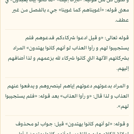
و لكون كل من قوليه: «تبرأنا إليك» «ما كانوا إيانا يعبدون» في
معنى قوله: «أغويناهم كما غوينا» جيء بالفصل من غير
عطف.
قوله تعالى: «و قيل ادعوا شركاءكم فدعوهم فلم
يستجيبوا لهم و رأوا العذاب لو أنهم كانوا يهتدون» المراد
بشركائهم الآلهة التي كانوا شركاء لله بزعمهم و لذا أضافهم
إليهم.
و المراد بدعوتهم دعوتهم إياهم لينصروهم و يدفعوا عنهم
العذاب و لذا قال: «و رأوا العذاب» بعد قوله: «فلم يستجيبوا
لهم».
و قوله: «لو أنهم كانوا يهتدون» قيل: جواب لو محذوف