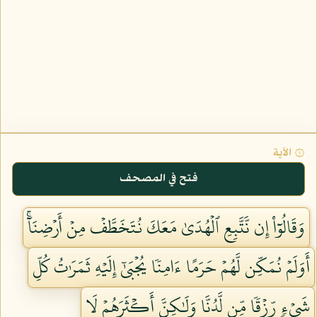
۞ الآية
فتح في المصحف
وَقَالُوٓاْ إِن نَّتَّبِعِ ٱلۡهُدَىٰ مَعَكَ نُتَخَطَّفۡ مِنۡ أَرۡضِنَآۚ
أَوَلَمۡ نُمَكِّن لَّهُمۡ حَرَمًا ءَامِنٗا يُجۡبَىٰٓ إِلَيۡهِ ثَمَرَٰتُ كُلِّ
شَيۡءٖ رِّزۡقٗا مِّن لَّدُنَّا وَلَٰكِنَّ أَكۡثَرَهُمۡ لَا