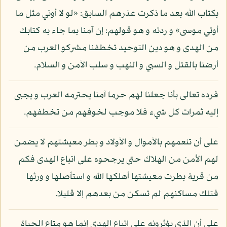
بكتاب الله بعد ما ذكرت عذرهم السابق: «لو لا أوتي مثل ما
أوتي موسى» و ردته و هو قولهم: إن آمنا بما جاء به كتابك
من الهدى و هو دين التوحيد تخطفنا مشركو العرب من
أرضنا بالقتل و السبي و النهب و سلب الأمن و السلام.
فرده تعالى بأنا جعلنا لهم حرما آمنا يحترمه العرب و يجبى
إليه ثمرات كل شيء فلا موجب لخوفهم من تخطفهم.
على أن تنعمهم بالأموال و الأولاد و بطر معيشتهم لا يضمن
لهم الأمن من الهلاك حتى يرجحوه على اتباع الهدى فكم
من قرية بطرت معيشتها أهلكها الله و استأصلها و ورثها
فتلك مساكنهم لم تسكن من بعدهم إلا قليلا.
على أن الذي يؤثرونه على اتباع الهدى إنما هو متاع الحياة