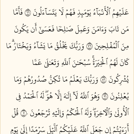
عَلَيۡهِمُ ٱلۡأَنۢبَآءُ يَوۡمَئِذٖ فَهُمۡ لَا يَتَسَآءَلُونَ ٦٦
فَأَمَّا
مَن تَابَ وَءَامَنَ وَعَمِلَ صَٰلِحٗا فَعَسَىٰٓ أَن يَكُونَ
مِنَ ٱلۡمُفۡلِحِينَ ٦٧
وَرَبُّكَ يَخۡلُقُ مَا يَشَآءُ وَيَخۡتَارُۗ مَا
كَانَ لَهُمُ ٱلۡخِيَرَةُۚ سُبۡحَٰنَ ٱللَّهِ وَتَعَٰلَىٰ عَمَّا
يُشۡرِكُونَ ٦٨
وَرَبُّكَ يَعۡلَمُ مَا تُكِنُّ صُدُورُهُمۡ وَمَا
يُعۡلِنُونَ ٦٩
وَهُوَ ٱللَّهُ لَآ إِلَٰهَ إِلَّا هُوَۖ لَهُ ٱلۡحَمۡدُ فِي
ٱلۡأُولَىٰ وَٱلۡأٓخِرَةِۖ وَلَهُ ٱلۡحُكۡمُ وَإِلَيۡهِ تُرۡجَعُونَ ٧٠
قُلۡ
أَرَءَيۡتُمۡ إِن جَعَلَ ٱللَّهُ عَلَيۡكُمُ ٱلَّيۡلَ سَرۡمَدًا إِلَىٰ يَوۡمِ