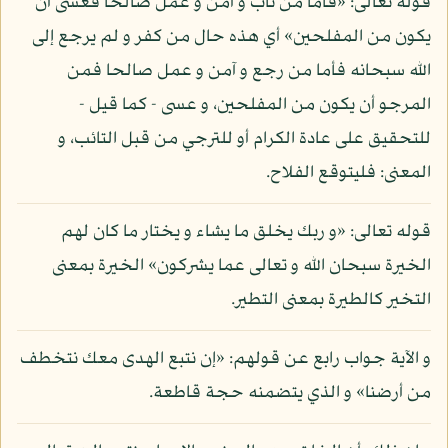
قوله تعالى: «فأما من تاب و آمن و عمل صالحا فعسى أن
يكون من المفلحين» أي هذه حال من كفر و لم يرجع إلى
الله سبحانه فأما من رجع و آمن و عمل صالحا فمن
المرجو أن يكون من المفلحين، و عسى - كما قيل -
للتحقيق على عادة الكرام أو للترجي من قبل التائب، و
المعنى: فليتوقع الفلاح.
قوله تعالى: «و ربك يخلق ما يشاء و يختار ما كان لهم
الخيرة سبحان الله و تعالى عما يشركون» الخيرة بمعنى
التخير كالطيرة بمعنى التطير.
و الآية جواب رابع عن قولهم: «إن نتبع الهدى معك نتخطف
من أرضنا» و الذي يتضمنه حجة قاطعة.