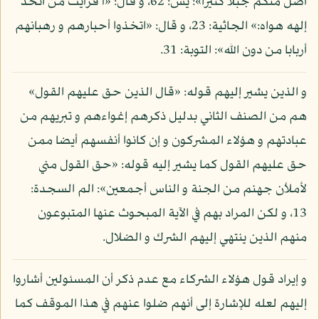
أضل منكم جبلا كثيرا»: يس: 62، و قال: «أ فرأيت من اتخذ
إلهه هواه:» الجاثية: 23، و قال: «اتخذوا أحبارهم و رهبانهم
أربابا من دون الله»: التوبة: 31.
و الذين يشير إليهم قوله: «قال الذين حق عليهم القول»
هم من الصنف الثاني بدليل ذكرهم إغواءهم و تبريهم من
عبادتهم و هؤلاء المشركون و إن كانوا أنفسهم أيضا ممن
حق عليهم القول كما يشير إليه قوله: «حق القول مني
لأملأن جهنم من الجنة و الناس أجمعين»: الم السجدة:
13، و لكن المراد بهم في الآية المبحوث عنها المتبوعون
منهم الذين ينتهي إليهم الشرك و الضلال.
و إيراد قول هؤلاء الشركاء مع عدم ذكر أن المسئولين أشاروا
إليهم لعله للإشارة إلى أنهم ضلوا عنهم في هذا الموقف كما