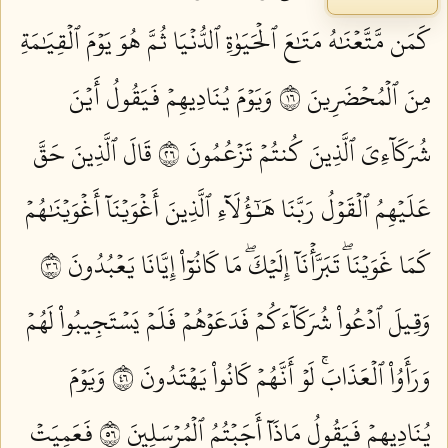
كَمَن مَّتَّعۡنَٰهُ مَتَٰعَ ٱلۡحَيَوٰةِ ٱلدُّنۡيَا ثُمَّ هُوَ يَوۡمَ ٱلۡقِيَٰمَةِ
مِنَ ٱلۡمُحۡضَرِينَ ٦١
وَيَوۡمَ يُنَادِيهِمۡ فَيَقُولُ أَيۡنَ
شُرَكَآءِيَ ٱلَّذِينَ كُنتُمۡ تَزۡعُمُونَ ٦٢
قَالَ ٱلَّذِينَ حَقَّ
عَلَيۡهِمُ ٱلۡقَوۡلُ رَبَّنَا هَٰٓؤُلَآءِ ٱلَّذِينَ أَغۡوَيۡنَآ أَغۡوَيۡنَٰهُمۡ
كَمَا غَوَيۡنَاۖ تَبَرَّأۡنَآ إِلَيۡكَۖ مَا كَانُوٓاْ إِيَّانَا يَعۡبُدُونَ ٦٣
وَقِيلَ ٱدۡعُواْ شُرَكَآءَكُمۡ فَدَعَوۡهُمۡ فَلَمۡ يَسۡتَجِيبُواْ لَهُمۡ
وَرَأَوُاْ ٱلۡعَذَابَۚ لَوۡ أَنَّهُمۡ كَانُواْ يَهۡتَدُونَ ٦٤
وَيَوۡمَ
يُنَادِيهِمۡ فَيَقُولُ مَاذَآ أَجَبۡتُمُ ٱلۡمُرۡسَلِينَ ٦٥
فَعَمِيَتۡ