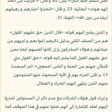
أضل منكم جبلا كثيرا»: يس: 62، و قال: «أ فرأيت من اتخذ
إلهه هواه:» الجاثية: 23، و قال: «اتخذوا أحبارهم و رهبانهم
أربابا من دون الله»: التوبة: 31.
و الذين يشير إليهم قوله: «قال الذين حق عليهم القول»
هم من الصنف الثاني بدليل ذكرهم إغواءهم و تبريهم من
عبادتهم و هؤلاء المشركون و إن كانوا أنفسهم أيضا ممن
حق عليهم القول كما يشير إليه قوله: «حق القول مني
لأملأن جهنم من الجنة و الناس أجمعين»: الم السجدة:
13، و لكن المراد بهم في الآية المبحوث عنها المتبوعون
منهم الذين ينتهي إليهم الشرك و الضلال.
و إيراد قول هؤلاء الشركاء مع عدم ذكر أن المسئولين أشاروا
إليهم لعله للإشارة إلى أنهم ضلوا عنهم في هذا الموقف كما