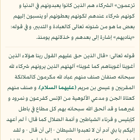
تزعمون» الشركاء هم الذين كانوا يعبدونهم في الدنيا و
كونهم شركاء عندهم لكونهم يعطونهم أو ينسبون إليهم
بعض ما هو من شئونه تعالى كالعبادة و التدبير، و في قوله:
«يناديهم» إشارة إلى بعدهم و خذلانهم يومئذ.
قوله تعالى: «قال الذين حق عليهم القول ربنا هؤلاء الذين
أغوينا أغويناهم كما غوينا» آلهتهم الذين يرونهم شركاء لله
سبحانه صنفان صنف منهم عباد لله مكرمون كالملائكة
المقربين و عيسى بن مريم
(عليهما السلام)
، و صنف منهم
كعتاة الجن و مدعي الألوهية من الإنس كفرعون و نمرود و
غيرهما و قد ألحق الله سبحانه بهم كل مطاع في باطل
كإبليس و قرناء الشياطين و أئمة الضلال كما قال: أ لم أعهد
إليكم يا بني آدم أن لا تعبدوا الشيطان - إلى أن قال - و لقد