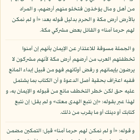
من أهل و مال يؤخذون فتخلو منهم أرضهم، و المراد
بالأرض أرض مكة و الحرم بدليل قوله بعد: «أ و لم نمكن
لهم حرما آمنا» و القائل بعض مشركي مكة.
و الجملة مسوقة للاعتذار عن الإيمان بأنهم إن آمنوا
تخطفتهم العرب من أرضهم أرض مكة لأنهم مشركون لا
يرضون بإيمانهم و رفض أوثانهم فهو من قبيل إبداء المانع
ففيه اعتراف بحقية أصل الدعوة و أن الكتاب بما يشتمل
عليه حق لكن خطر التخطف مانع من قبوله و الإيمان به، و
لهذا عبر بقوله: «إن نتبع الهدى معك» و لم يقل: إن نتبع
كتابك أو دينك أو ما يقرب من ذلك.
و قوله: «أ و لم نمكن لهم حرما آمنا» قيل: التمكين مضمن