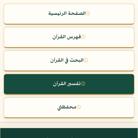
۞
الصفحة الرئيسية
۞
فهرس القرآن
۞
البحث في القرآن
۞
تفسير القرآن
۞
محفظتي