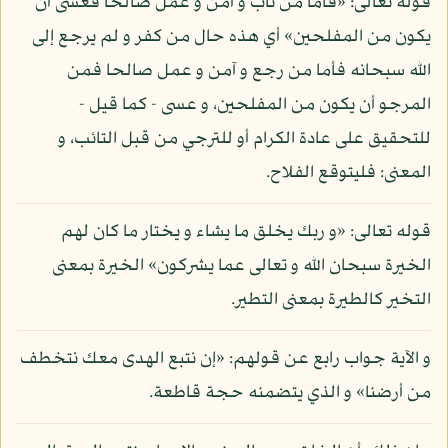
قوله تعالى: «فأما من تاب و آمن و عمل صالحا فعسى أن
يكون من المفلحين» أي هذه حال من كفر و لم يرجع إلى
الله سبحانه فأما من رجع و آمن و عمل صالحا فمن
المرجو أن يكون من المفلحين، و عسى - كما قيل -
للتحقيق على عادة الكرام أو للترجي من قبل التائب، و
المعنى: فليتوقع الفلاح.
قوله تعالى: «و ربك يخلق ما يشاء و يختار ما كان لهم
الخيرة سبحان الله و تعالى عما يشركون» الخيرة بمعنى
التخير كالطيرة بمعنى التطير.
و الآية جواب رابع عن قولهم: «إن نتبع الهدى معك نتخطف
من أرضنا» و الذي يتضمنه حجة قاطعة.