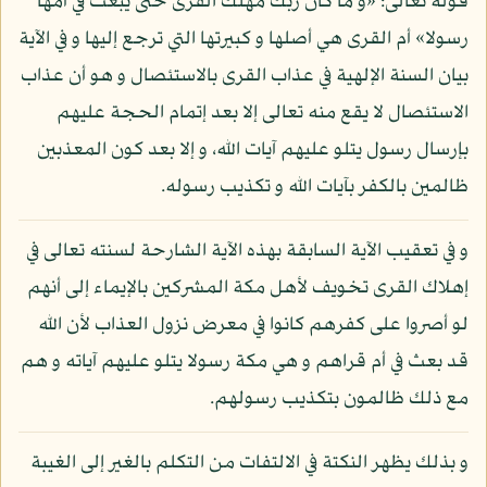
قوله تعالى: «و ما كان ربك مهلك القرى حتى يبعث في أمها
رسولا» أم القرى هي أصلها و كبيرتها التي ترجع إليها و في الآية
بيان السنة الإلهية في عذاب القرى بالاستئصال و هو أن عذاب
الاستئصال لا يقع منه تعالى إلا بعد إتمام الحجة عليهم
بإرسال رسول يتلو عليهم آيات الله، و إلا بعد كون المعذبين
ظالمين بالكفر بآيات الله و تكذيب رسوله.
و في تعقيب الآية السابقة بهذه الآية الشارحة لسنته تعالى في
إهلاك القرى تخويف لأهل مكة المشركين بالإيماء إلى أنهم
لو أصروا على كفرهم كانوا في معرض نزول العذاب لأن الله
قد بعث في أم قراهم و هي مكة رسولا يتلو عليهم آياته و هم
مع ذلك ظالمون بتكذيب رسولهم.
و بذلك يظهر النكتة في الالتفات من التكلم بالغير إلى الغيبة