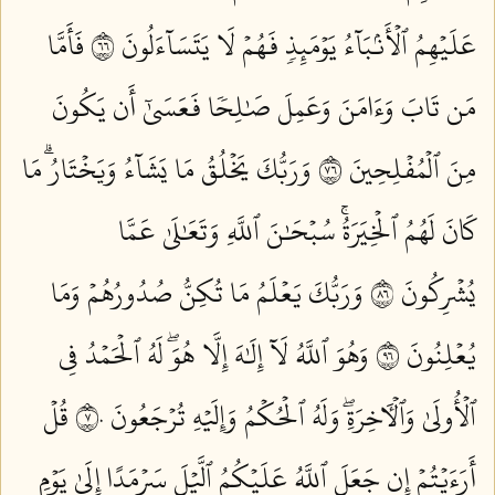
عَلَيۡهِمُ ٱلۡأَنۢبَآءُ يَوۡمَئِذٖ فَهُمۡ لَا يَتَسَآءَلُونَ ٦٦
فَأَمَّا
مَن تَابَ وَءَامَنَ وَعَمِلَ صَٰلِحٗا فَعَسَىٰٓ أَن يَكُونَ
مِنَ ٱلۡمُفۡلِحِينَ ٦٧
وَرَبُّكَ يَخۡلُقُ مَا يَشَآءُ وَيَخۡتَارُۗ مَا
كَانَ لَهُمُ ٱلۡخِيَرَةُۚ سُبۡحَٰنَ ٱللَّهِ وَتَعَٰلَىٰ عَمَّا
يُشۡرِكُونَ ٦٨
وَرَبُّكَ يَعۡلَمُ مَا تُكِنُّ صُدُورُهُمۡ وَمَا
يُعۡلِنُونَ ٦٩
وَهُوَ ٱللَّهُ لَآ إِلَٰهَ إِلَّا هُوَۖ لَهُ ٱلۡحَمۡدُ فِي
ٱلۡأُولَىٰ وَٱلۡأٓخِرَةِۖ وَلَهُ ٱلۡحُكۡمُ وَإِلَيۡهِ تُرۡجَعُونَ ٧٠
قُلۡ
أَرَءَيۡتُمۡ إِن جَعَلَ ٱللَّهُ عَلَيۡكُمُ ٱلَّيۡلَ سَرۡمَدًا إِلَىٰ يَوۡمِ