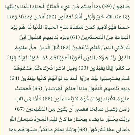
ظَالِمُونَ (59) وَمَا أُوتِيتُم مِّن شَيْءٍ فَمَتَاعُ الْحَيَاةِ الدُّنْيَا وَزِينَتُهَا
وَمَا عِندَ اللَّهِ خَيْرٌ وَأَبْقَى أَفَلَا تَعْقِلُونَ (60) أَفَمَن وَعَدْنَاهُ وَعْدًا
حَسَنًا فَهُوَ لَاقِيهِ كَمَن مَّتَّعْنَاهُ مَتَاعَ الْحَيَاةِ الدُّنْيَا ثُمَّ هُوَ يَوْمَ
الْقِيَامَةِ مِنَ الْمُحْضَرِينَ (61) وَيَوْمَ يُنَادِيهِمْ فَيَقُولُ أَيْنَ
شُرَكَائِيَ الَّذِينَ كُنتُمْ تَزْعُمُونَ (62) قَالَ الَّذِينَ حَقَّ عَلَيْهِمُ
الْقَوْلُ رَبَّنَا هَؤُلَاء الَّذِينَ أَغْوَيْنَا أَغْوَيْنَاهُمْ كَمَا غَوَيْنَا تَبَرَّأْنَا إِلَيْكَ
مَا كَانُوا إِيَّانَا يَعْبُدُونَ (63) وَقِيلَ ادْعُوا شُرَكَاءكُمْ فَدَعَوْهُمْ
فَلَمْ يَسْتَجِيبُوا لَهُمْ وَرَأَوُا الْعَذَابَ لَوْ أَنَّهُمْ كَانُوا يَهْتَدُونَ (64)
وَيَوْمَ يُنَادِيهِمْ فَيَقُولُ مَاذَا أَجَبْتُمُ الْمُرْسَلِينَ (65) فَعَمِيَتْ
عَلَيْهِمُ الْأَنبَاء يَوْمَئِذٍ فَهُمْ لَا يَتَسَاءلُونَ (66) فَأَمَّا مَن تَابَ
وَآمَنَ وَعَمِلَ صَالِحًا فَعَسَى أَن يَكُونَ مِنَ الْمُفْلِحِينَ (67)
وَرَبُّكَ يَخْلُقُ مَا يَشَاء وَيَخْتَارُ مَا كَانَ لَهُمُ الْخِيَرَةُ سُبْحَانَ اللَّهِ
وَتَعَالَى عَمَّا يُشْرِكُونَ (68) وَرَبُّكَ يَعْلَمُ مَا تُكِنُّ صُدُورُهُمْ وَمَا