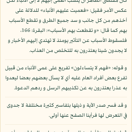
كان مقتضى الظاهر أن ينسب العمى إليهم لا إلى الأنباء لكن
عكس الأمر فقيل: «فعميت عليهم الأنباء» للدلالة على
أخذهم من كل جانب و سد جميع الطرق و تقطع الأسباب
بهم كما قال: «و تقطعت بهم الأسباب»: البقرة: 166،
فلسقوط الأسباب عن التأثير يومئذ لا تهتدي إليهم الأخبار و
لا يجدون شيئا يعتذرون به للتخلص من العذاب.
و قوله: «فهم لا يتساءلون» تفريع على عمى الأنباء من قبيل
تفرع بعض أفراد العام عليه أي لا يسأل بعضهم بعضا ليعدوا
به عذرا يعتذرون به عن تكذيبهم الرسل و ردهم الدعوة.
و قد فسر صدر الآية و ذيلها بتفاسير كثيرة مختلفة لا جدوى
في التعرض لها فرأينا الصفح عنها أولى.