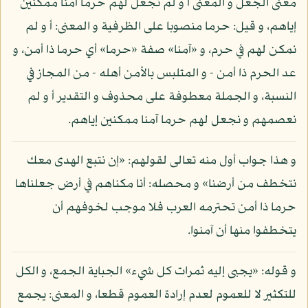
معنى الجعل و المعنى أ و لم نجعل لهم حرما آمنا ممكنين
إياهم، و قيل: حرما منصوبا على الظرفية و المعنى: أ و لم
نمكن لهم في حرم، و «آمنا» صفة «حرما» أي حرما ذا أمن، و
عد الحرم ذا أمن - و المتلبس بالأمن أهله - من المجاز في
النسبة، و الجملة معطوفة على محذوف و التقدير أ و لم
نعصمهم و نجعل لهم حرما آمنا ممكنين إياهم.
و هذا جواب أول منه تعالى لقولهم: «إن نتبع الهدى معك
نتخطف من أرضنا» و محصله: أنا مكناهم في أرض جعلناها
حرما ذا أمن تحترمه العرب فلا موجب لخوفهم أن
يتخطفوا منها أن آمنوا.
و قوله: «يجبى إليه ثمرات كل شيء» الجباية الجمع، و الكل
للتكثير لا للعموم لعدم إرادة العموم قطعا، و المعنى: يجمع