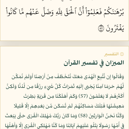
بُرۡهَٰنَكُمۡ فَعَلِمُوٓاْ أَنَّ ٱلۡحَقَّ لِلَّهِ وَضَلَّ عَنۡهُم مَّا كَانُواْ
يَفۡتَرُونَ ٧٥
۞ التفسير
الميزان في تفسير القرآن
وَقَالُوا إِن نَّتَّبِعِ الْهُدَى مَعَكَ نُتَخَطَّفْ مِنْ أَرْضِنَا أَوَلَمْ نُمَكِّن
لَّهُمْ حَرَمًا آمِنًا يُجْبَى إِلَيْهِ ثَمَرَاتُ كُلِّ شَيْءٍ رِزْقًا مِن لَّدُنَّا وَلَكِنَّ
أَكْثَرَهُمْ لَا يَعْلَمُونَ (57) وَكَمْ أَهْلَكْنَا مِن قَرْيَةٍ بَطِرَتْ
مَعِيشَتَهَا فَتِلْكَ مَسَاكِنُهُمْ لَمْ تُسْكَن مِّن بَعْدِهِمْ إِلَّا قَلِيلًا
وَكُنَّا نَحْنُ الْوَارِثِينَ (58) وَمَا كَانَ رَبُّكَ مُهْلِكَ الْقُرَى حَتَّى يَبْعَثَ
فِي أُمِّهَا رَسُولًا يَتْلُو عَلَيْهِمْ آيَاتِنَا وَمَا كُنَّا مُهْلِكِي الْقُرَى إِلَّا وَأَهْلُهَا