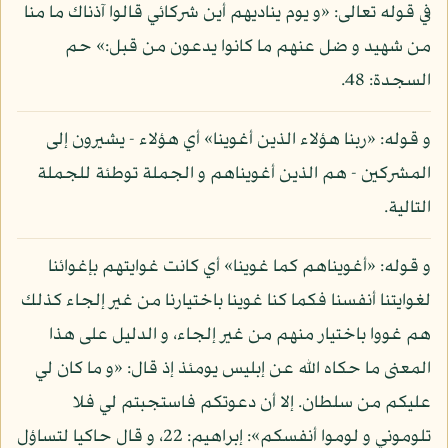
في قوله تعالى: «و يوم يناديهم أين شركائي قالوا آذناك ما منا
من شهيد و ضل عنهم ما كانوا يدعون من قبل:» حم
السجدة: 48.
و قوله: «ربنا هؤلاء الذين أغوينا» أي هؤلاء - يشيرون إلى
المشركين - هم الذين أغويناهم و الجملة توطئة للجملة
التالية.
و قوله: «أغويناهم كما غوينا» أي كانت غوايتهم بإغوائنا
لغوايتنا أنفسنا فكما كنا غوينا باختيارنا من غير إلجاء كذلك
هم غووا باختيار منهم من غير إلجاء، و الدليل على هذا
المعنى ما حكاه الله عن إبليس يومئذ إذ قال: «و ما كان لي
عليكم من سلطان. إلا أن دعوتكم فاستجبتم لي فلا
تلوموني و لوموا أنفسكم»: إبراهيم: 22، و قال حاكيا لتساؤل