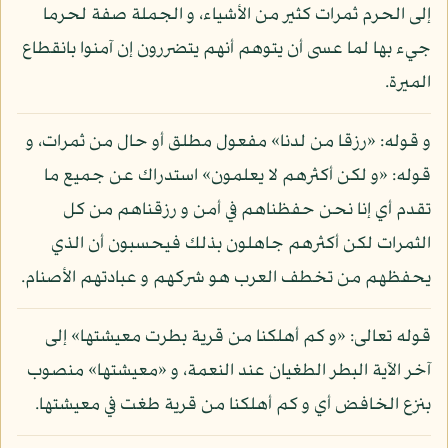
إلى الحرم ثمرات كثير من الأشياء، و الجملة صفة لحرما
جيء بها لما عسى أن يتوهم أنهم يتضررون إن آمنوا بانقطاع
الميرة.
و قوله: «رزقا من لدنا» مفعول مطلق أو حال من ثمرات، و
قوله: «و لكن أكثرهم لا يعلمون» استدراك عن جميع ما
تقدم أي إنا نحن حفظناهم في أمن و رزقناهم من كل
الثمرات لكن أكثرهم جاهلون بذلك فيحسبون أن الذي
يحفظهم من تخطف العرب هو شركهم و عبادتهم الأصنام.
قوله تعالى: «و كم أهلكنا من قرية بطرت معيشتها» إلى
آخر الآية البطر الطغيان عند النعمة، و «معيشتها» منصوب
بنزع الخافض أي و كم أهلكنا من قرية طغت في معيشتها.