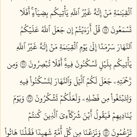
ٱلۡقِيَٰمَةِ مَنۡ إِلَٰهٌ غَيۡرُ ٱللَّهِ يَأۡتِيكُم بِضِيَآءٍۚ أَفَلَا
تَسۡمَعُونَ ٧١
قُلۡ أَرَءَيۡتُمۡ إِن جَعَلَ ٱللَّهُ عَلَيۡكُمُ
ٱلنَّهَارَ سَرۡمَدًا إِلَىٰ يَوۡمِ ٱلۡقِيَٰمَةِ مَنۡ إِلَٰهٌ غَيۡرُ ٱللَّهِ
يَأۡتِيكُم بِلَيۡلٖ تَسۡكُنُونَ فِيهِۚ أَفَلَا تُبۡصِرُونَ ٧٢
وَمِن
رَّحۡمَتِهِۦ جَعَلَ لَكُمُ ٱلَّيۡلَ وَٱلنَّهَارَ لِتَسۡكُنُواْ فِيهِ
وَلِتَبۡتَغُواْ مِن فَضۡلِهِۦ وَلَعَلَّكُمۡ تَشۡكُرُونَ ٧٣
وَيَوۡمَ
يُنَادِيهِمۡ فَيَقُولُ أَيۡنَ شُرَكَآءِيَ ٱلَّذِينَ كُنتُمۡ
تَزۡعُمُونَ ٧٤
وَنَزَعۡنَا مِن كُلِّ أُمَّةٖ شَهِيدٗا فَقُلۡنَا هَاتُواْ