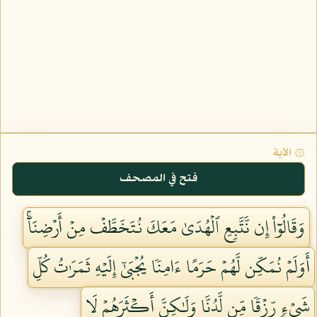
۞ الآية
فتح في المصحف
وَقَالُوٓاْ إِن نَّتَّبِعِ ٱلۡهُدَىٰ مَعَكَ نُتَخَطَّفۡ مِنۡ أَرۡضِنَآۚ
أَوَلَمۡ نُمَكِّن لَّهُمۡ حَرَمًا ءَامِنٗا يُجۡبَىٰٓ إِلَيۡهِ ثَمَرَٰتُ كُلِّ
شَيۡءٖ رِّزۡقٗا مِّن لَّدُنَّا وَلَٰكِنَّ أَكۡثَرَهُمۡ لَا