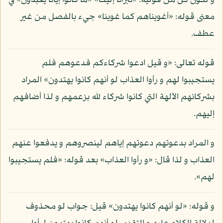
و لكون كل من قوليه: «تبرأنا إليك» «ما كانوا إيانا يعبدون» في
معنى قوله: «أغويناهم كما غوينا» جيء بالفصل من غير
عطف.
قوله تعالى: «و قيل ادعوا شركاءكم فدعوهم فلم
يستجيبوا لهم و رأوا العذاب لو أنهم كانوا يهتدون» المراد
بشركائهم الآلهة التي كانوا شركاء لله بزعمهم و لذا أضافهم
إليهم.
و المراد بدعوتهم دعوتهم إياهم لينصروهم و يدفعوا عنهم
العذاب و لذا قال: «و رأوا العذاب» بعد قوله: «فلم يستجيبوا
لهم».
و قوله: «لو أنهم كانوا يهتدون» قيل: جواب لو محذوف