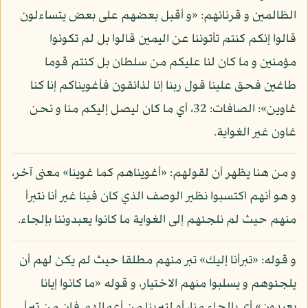
الظالمين و قرنائهم: «و أقبل بعضهم على بعض يتساءلون
قالوا إنكم كنتم تأتوننا عن اليمين قالوا بل لم تكونوا
مؤمنين و ما كان لنا عليكم من سلطان بل كنتم قوما
طاغين فحق علينا قول ربنا إنا لذائقون فأغويناكم إنا كنا
غاوين»: الصافات: 32، أي ما كان ليصل إليكم منا و نحن
غاون غير الغواية.
و من هنا يظهر أن لقولهم: «أغويناهم كما غوينا» معنى آخر،
و هو أنهم اكتسبوا نظير الوصف الذي كان فينا غير أنا نتبرأ
منهم حيث لم نلجئهم إلى الغواية ما كانوا يعبدوننا بإلجاء.
و قوله: «تبرأنا إليك» تبر منهم مطلقا حيث لم يكن لهم أن
يلجئوهم و يسلبوا منهم الاختيار، و قوله «ما كانوا إيانا
يعبدون» أي بإلجاء منا، أو لتبرينا من أعمالهم فإن من تبرأ