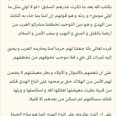
بكتاب الله بعد ما ذكرت عذرهم السابق: «لو لا أوتي مثل ما
أوتي موسى» و ردته و هو قولهم: إن آمنا بما جاء به كتابك
من الهدى و هو دين التوحيد تخطفنا مشركو العرب من
أرضنا بالقتل و السبي و النهب و سلب الأمن و السلام.
فرده تعالى بأنا جعلنا لهم حرما آمنا يحترمه العرب و يجبى
إليه ثمرات كل شيء فلا موجب لخوفهم من تخطفهم.
على أن تنعمهم بالأموال و الأولاد و بطر معيشتهم لا يضمن
لهم الأمن من الهلاك حتى يرجحوه على اتباع الهدى فكم
من قرية بطرت معيشتها أهلكها الله و استأصلها و ورثها
فتلك مساكنهم لم تسكن من بعدهم إلا قليلا.
على أن الذي يؤثرونه على اتباع الهدى إنما هو متاع الحياة