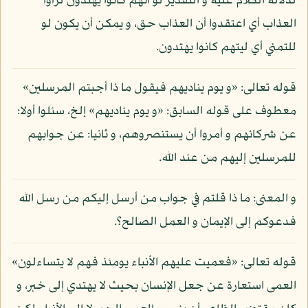
لدلالة الكلام عليه و التقدير لو أنهم كانوا يهتدون لرأوا
العذاب أي اعتقدوا أن العذاب حق، و يمكن أن يكون لو
للتمني أي ليتهم كانوا يهتدون.
قوله تعالى: «و يوم يناديهم فيقول ما ذا أجبتم المرسلين»
معطوف على قوله السابق: «و يوم يناديهم» إلخ، سئلوا أولا:
عن شركائهم و أمروا أن يستنصروهم، و ثانيا: عن جوابهم
للمرسلين إليهم من عند الله.
و المعنى: ما ذا قلتم في جواب من أرسل إليكم من رسل الله
فدعوكم إلى الإيمان و العمل الصالح؟.
قوله تعالى: «فعميت عليهم الأنباء يومئذ فهم لا يتساءلون»
العمى استعارة عن جعل الإنسان بحيث لا يهتدي إلى خبر، و