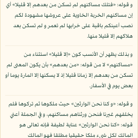
و قوله: «فتلك مساكنهم لم تسكن من بعدهم إلا قليلا» أي
إن مساكنهم الخربة الخاوية على عروشها مشهودة لكم
نصب أعينكم باقية على خرابها لم تعمر و لم تسكن بعد
هلاكهم إلا قليلا منها.
و بذلك يظهر أن الأنسب كون «إلا قليلا» استثناء من
«مساكنهم» لا من قوله: «من بعدهم» بأن يكون المعنى لم
تسكن من بعدهم إلا زمانا قليلا إذ لا يسكنها إلا المارة يوما أو
بعض يوم في الأسفار.
و قوله: «و كنا نحن الوارثين» حيث ملكوها ثم تركوها فلم
يخلفهم غيرنا فنحن ورثناهم مساكنهم، و في الجملة أعني
قوله: «كنا نحن الوارثين» عناية لطيفة فإنه تعالى هو
المالك لكل شيء ملكا حقيقيا مطلقا فهو المالك