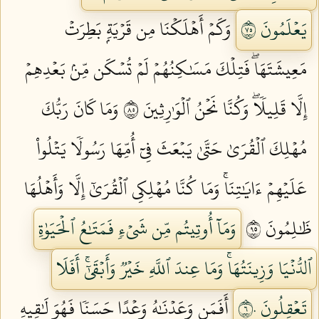
يَعۡلَمُونَ ٥٧
وَكَمۡ أَهۡلَكۡنَا مِن قَرۡيَةِۭ بَطِرَتۡ
مَعِيشَتَهَاۖ فَتِلۡكَ مَسَٰكِنُهُمۡ لَمۡ تُسۡكَن مِّنۢ بَعۡدِهِمۡ
إِلَّا قَلِيلٗاۖ وَكُنَّا نَحۡنُ ٱلۡوَٰرِثِينَ ٥٨
وَمَا كَانَ رَبُّكَ
مُهۡلِكَ ٱلۡقُرَىٰ حَتَّىٰ يَبۡعَثَ فِيٓ أُمِّهَا رَسُولٗا يَتۡلُواْ
عَلَيۡهِمۡ ءَايَٰتِنَاۚ وَمَا كُنَّا مُهۡلِكِي ٱلۡقُرَىٰٓ إِلَّا وَأَهۡلُهَا
ظَٰلِمُونَ ٥٩
وَمَآ أُوتِيتُم مِّن شَيۡءٖ فَمَتَٰعُ ٱلۡحَيَوٰةِ
ٱلدُّنۡيَا وَزِينَتُهَاۚ وَمَا عِندَ ٱللَّهِ خَيۡرٞ وَأَبۡقَىٰٓۚ أَفَلَا
تَعۡقِلُونَ ٦٠
أَفَمَن وَعَدۡنَٰهُ وَعۡدًا حَسَنٗا فَهُوَ لَٰقِيهِ