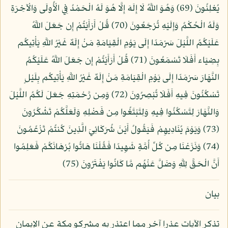
يُعْلِنُونَ (69) وَهُوَ اللَّهُ لَا إِلَهَ إِلَّا هُوَ لَهُ الْحَمْدُ فِي الْأُولَى وَالْآخِرَةِ
وَلَهُ الْحُكْمُ وَإِلَيْهِ تُرْجَعُونَ (70) قُلْ أَرَأَيْتُمْ إِن جَعَلَ اللَّهُ
عَلَيْكُمُ اللَّيْلَ سَرْمَدًا إِلَى يَوْمِ الْقِيَامَةِ مَنْ إِلَهٌ غَيْرُ اللَّهِ يَأْتِيكُم
بِضِيَاء أَفَلَا تَسْمَعُونَ (71) قُلْ أَرَأَيْتُمْ إِن جَعَلَ اللَّهُ عَلَيْكُمُ
النَّهَارَ سَرْمَدًا إِلَى يَوْمِ الْقِيَامَةِ مَنْ إِلَهٌ غَيْرُ اللَّهِ يَأْتِيكُم بِلَيْلٍ
تَسْكُنُونَ فِيهِ أَفَلَا تُبْصِرُونَ (72) وَمِن رَّحْمَتِهِ جَعَلَ لَكُمُ اللَّيْلَ
وَالنَّهَارَ لِتَسْكُنُوا فِيهِ وَلِتَبْتَغُوا مِن فَضْلِهِ وَلَعَلَّكُمْ تَشْكُرُونَ
(73) وَيَوْمَ يُنَادِيهِمْ فَيَقُولُ أَيْنَ شُرَكَائِيَ الَّذِينَ كُنتُمْ تَزْعُمُونَ
(74) وَنَزَعْنَا مِن كُلِّ أُمَّةٍ شَهِيدًا فَقُلْنَا هَاتُوا بُرْهَانَكُمْ فَعَلِمُوا
أَنَّ الْحَقَّ لِلَّهِ وَضَلَّ عَنْهُم مَّا كَانُوا يَفْتَرُونَ (75)
بيان
تذكر الآيات عذرا آخر مما اعتذر به مشركو مكة عن الإيمان