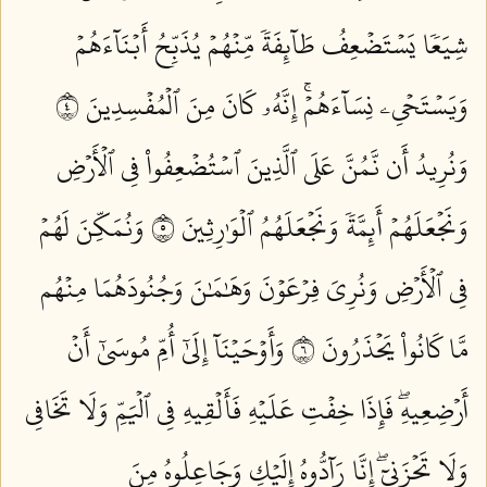
شِيَعٗا يَسۡتَضۡعِفُ طَآئِفَةٗ مِّنۡهُمۡ يُذَبِّحُ أَبۡنَآءَهُمۡ
وَيَسۡتَحۡيِۦ نِسَآءَهُمۡۚ إِنَّهُۥ كَانَ مِنَ ٱلۡمُفۡسِدِينَ ٤
وَنُرِيدُ أَن نَّمُنَّ عَلَى ٱلَّذِينَ ٱسۡتُضۡعِفُواْ فِي ٱلۡأَرۡضِ
وَنَجۡعَلَهُمۡ أَئِمَّةٗ وَنَجۡعَلَهُمُ ٱلۡوَٰرِثِينَ ٥
وَنُمَكِّنَ لَهُمۡ
فِي ٱلۡأَرۡضِ وَنُرِيَ فِرۡعَوۡنَ وَهَٰمَٰنَ وَجُنُودَهُمَا مِنۡهُم
مَّا كَانُواْ يَحۡذَرُونَ ٦
وَأَوۡحَيۡنَآ إِلَىٰٓ أُمِّ مُوسَىٰٓ أَنۡ
أَرۡضِعِيهِۖ فَإِذَا خِفۡتِ عَلَيۡهِ فَأَلۡقِيهِ فِي ٱلۡيَمِّ وَلَا تَخَافِي
وَلَا تَحۡزَنِيٓۖ إِنَّا رَآدُّوهُ إِلَيۡكِ وَجَاعِلُوهُ مِنَ