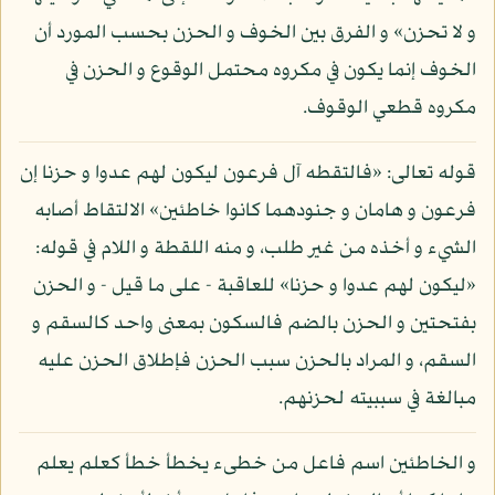
و لا تحزن» و الفرق بين الخوف و الحزن بحسب المورد أن
الخوف إنما يكون في مكروه محتمل الوقوع و الحزن في
مكروه قطعي الوقوف.
قوله تعالى: «فالتقطه آل فرعون ليكون لهم عدوا و حزنا إن
فرعون و هامان و جنودهما كانوا خاطئين» الالتقاط أصابه
الشيء و أخذه من غير طلب، و منه اللقطة و اللام في قوله:
«ليكون لهم عدوا و حزنا» للعاقبة - على ما قيل - و الحزن
بفتحتين و الحزن بالضم فالسكون بمعنى واحد كالسقم و
السقم، و المراد بالحزن سبب الحزن فإطلاق الحزن عليه
مبالغة في سببيته لحزنهم.
و الخاطئين اسم فاعل من خطىء يخطأ خطأ كعلم يعلم