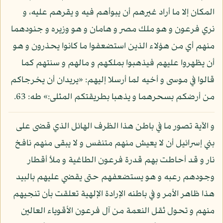
المكان إلا ما أراد غيرهم أن يبوأهم فيه و يقرهم عليه، و
نري فرعون و هو ملك مصر و هامان و هو وزيره و جنودهما
منهم أي من هؤلاء الذين استضعفوا ما كانوا يحذرون و هو
أن يظهروا عليهم فيذهبوا بملكهم و مالهم و سنتهم كما
قالوا في موسى و أخيه لما أرسلا إليهم: «يريدان أن يخرجاكم
من أرضكم بسحرهما و يذهبا بطريقتكم المثلى:» طه: 63.
و الآية تصور ما في باطن هذا الظرف الهائل الذي قضى على
بني إسرائيل أن لا يعيش منهم متنفس و لا يبقى منهم نافخ
نار و قد أحاطت بهم قدرة فرعون الطاغية و ملأ أقطار
وجودهم رعبه و هو يستضعفهم حتى يقضي عليهم بالبيد
هذا ظاهر الأمر و في باطنه الإرادة الإلهية تعلقت بأن تنجيهم
منهم و تحول ثقل النعمة من آل فرعون الأقوياء العالين