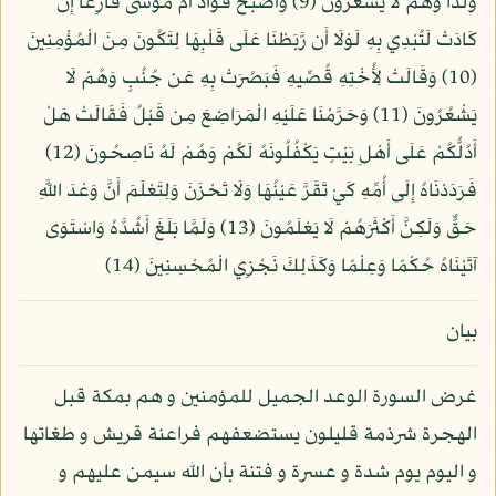
وَلَدًا وَهُمْ لَا يَشْعُرُونَ (9) وَأَصْبَحَ فُؤَادُ أُمِّ مُوسَى فَارِغًا إِن
كَادَتْ لَتُبْدِي بِهِ لَوْلَا أَن رَّبَطْنَا عَلَى قَلْبِهَا لِتَكُونَ مِنَ الْمُؤْمِنِينَ
(10) وَقَالَتْ لِأُخْتِهِ قُصِّيهِ فَبَصُرَتْ بِهِ عَن جُنُبٍ وَهُمْ لَا
يَشْعُرُونَ (11) وَحَرَّمْنَا عَلَيْهِ الْمَرَاضِعَ مِن قَبْلُ فَقَالَتْ هَلْ
أَدُلُّكُمْ عَلَى أَهْلِ بَيْتٍ يَكْفُلُونَهُ لَكُمْ وَهُمْ لَهُ نَاصِحُونَ (12)
فَرَدَدْنَاهُ إِلَى أُمِّهِ كَيْ تَقَرَّ عَيْنُهَا وَلَا تَحْزَنَ وَلِتَعْلَمَ أَنَّ وَعْدَ اللَّهِ
حَقٌّ وَلَكِنَّ أَكْثَرَهُمْ لَا يَعْلَمُونَ (13) وَلَمَّا بَلَغَ أَشُدَّهُ وَاسْتَوَى
آتَيْنَاهُ حُكْمًا وَعِلْمًا وَكَذَلِكَ نَجْزِي الْمُحْسِنِينَ (14)
بيان
غرض السورة الوعد الجميل للمؤمنين و هم بمكة قبل
الهجرة شرذمة قليلون يستضعفهم فراعنة قريش و طغاتها
و اليوم يوم شدة و عسرة و فتنة بأن الله سيمن عليهم و