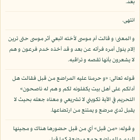
بعد.
انتهى.
و المعنى: و قالت أم موسى لأخته اتبعي أثر موسى حتى ترين
إلام يئول أمره فرأته عن بعد و قد أخذه خدم فرعون و هم
لا يشعرون بأنها تقصه و تراقبه.
قوله تعالى: «و حرمنا عليه المراضع من قبل فقالت هل
أدلكم على أهل بيت يكفلونه لكم و هم له ناصحون»
التحريم في الآية تكويني لا تشريعي و معناه جعله بحيث لا
يقبل ثدي مرضع و يمتنع من ارتضاعها.
و قوله: «من قبل» أي من قبل حضورها هناك و مجيئها
إليهم و المراضع جمع مرضعة كما قيل.