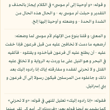
و قوله: «و أوحينا إلى أم موسى» في الكلام إيجاز بالحذف و
التقدير و حبلت أم موسى به - و الحال هذه الحال من
الشدة و الحدة - و وضعته و أوحينا إليها إلخ.
و المعنى: و قلنا بنوع من الإلهام لأم موسى لما وضعته:
أرضعيه ما دمت لا تخافين عليه من قبل فرعون فإذا خفت
عليه - أن يطلع عليه آل فرعون فيأخذوه و يقتلوه - فألقيه
في البحر و هو النيل على ما وردت به الرواية و لا تخافي عليه
القتل و لا تحزني لفقده و مفارقته إياك إنا رادوه إليك بعد
ذلك و جاعلوه من المرسلين فيكون رسولا إلى آل فرعون و
بني إسرائيل.
فقوله: «إنا رادوه إليك» تعليل للنهي في قوله: «و لا تحزني»
كما يشهد به أيضا قوله بعد: «فرددناه إلى أمه كي تقر عينها