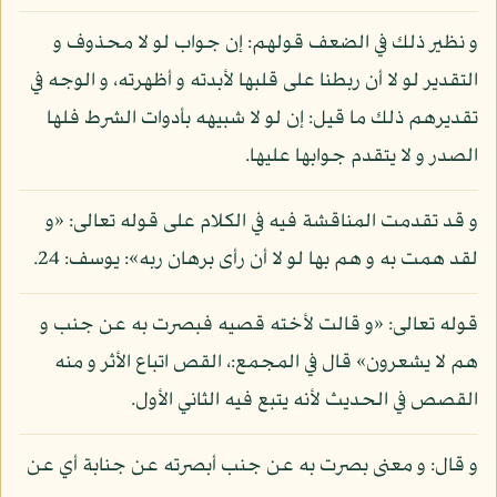
و نظير ذلك في الضعف قولهم: إن جواب لو لا محذوف و
التقدير لو لا أن ربطنا على قلبها لأبدته و أظهرته، و الوجه في
تقديرهم ذلك ما قيل: إن لو لا شبيهه بأدوات الشرط فلها
الصدر و لا يتقدم جوابها عليها.
و قد تقدمت المناقشة فيه في الكلام على قوله تعالى: «و
لقد همت به و هم بها لو لا أن رأى برهان ربه»: يوسف: 24.
قوله تعالى: «و قالت لأخته قصيه فبصرت به عن جنب و
هم لا يشعرون» قال في المجمع:، القص اتباع الأثر و منه
القصص في الحديث لأنه يتبع فيه الثاني الأول.
و قال: و معنى بصرت به عن جنب أبصرته عن جنابة أي عن