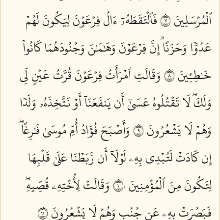
ٱلۡمُرۡسَلِينَ ٧
فَٱلۡتَقَطَهُۥٓ ءَالُ فِرۡعَوۡنَ لِيَكُونَ لَهُمۡ
عَدُوّٗا وَحَزَنًاۗ إِنَّ فِرۡعَوۡنَ وَهَٰمَٰنَ وَجُنُودَهُمَا كَانُواْ
خَٰطِـِٔينَ ٨
وَقَالَتِ ٱمۡرَأَتُ فِرۡعَوۡنَ قُرَّتُ عَيۡنٖ لِّي
وَلَكَۖ لَا تَقۡتُلُوهُ عَسَىٰٓ أَن يَنفَعَنَآ أَوۡ نَتَّخِذَهُۥ وَلَدٗا
وَهُمۡ لَا يَشۡعُرُونَ ٩
وَأَصۡبَحَ فُؤَادُ أُمِّ مُوسَىٰ فَٰرِغًاۖ
إِن كَادَتۡ لَتُبۡدِي بِهِۦ لَوۡلَآ أَن رَّبَطۡنَا عَلَىٰ قَلۡبِهَا
لِتَكُونَ مِنَ ٱلۡمُؤۡمِنِينَ ١٠
وَقَالَتۡ لِأُخۡتِهِۦ قُصِّيهِۖ
فَبَصُرَتۡ بِهِۦ عَن جُنُبٖ وَهُمۡ لَا يَشۡعُرُونَ ١١