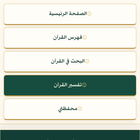
۞
الصفحة الرئيسية
۞
فهرس القرآن
۞
البحث في القرآن
۞
تفسير القرآن
۞
محفظتي