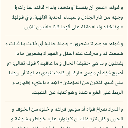
و قوله: «عسى أن ينفعنا أو نتخذه ولدا» قالته لما رأت في
وجهه من آثار الجلال و سيماء الجذبة الإلهية، و في قولها:
«أو نتخذه ولدا» دلالة على أنهما كانا فاقدين للابن.
و قوله: «و هم لا يشعرون» جملة حالية أي قالت ما قالت و
شفعت له و صرفت عنه القتل و القوم لا يشعرون ما ذا
يفعلون و ما هي حقيقة الحال و ما عاقبته؟ قوله تعالى: «و
أصبح فؤاد أم موسى فارغا إن كادت لتبدي به لو لا أن ربطنا
على قلبها لتكون من المؤمنين» الإبداء بالشيء إظهاره، و
الربط على الشيء شدة و هو كناية عن التثبيت.
و المراد بفراغ فؤاد أم موسى فراغه و خلوه من الخوف و
الحزن و كان لازم ذلك أن لا يتوارد عليه خواطر مشوشة و