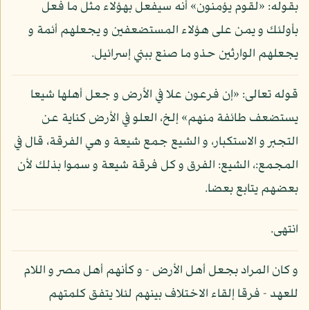
بقوله: «لقوم يؤمنون» أنه سيفعل بهؤلاء مثل ما فعل
بأولئك و يمن على هؤلاء المستضعفين و يجعلهم أئمة و
يجعلهم الوارثين حذو ما صنع ببني إسرائيل.
قوله تعالى: «إن فرعون علا في الأرض و جعل أهلها شيعا
يستضعف طائفة منهم» إلخ، العلو في الأرض كناية عن
التجبر و الاستكبار، و الشيع جمع شيعة و هي الفرقة، قال في
المجمع:، الشيع: الفرق و كل فرقة شيعة و سموا بذلك لأن
بعضهم يتابع بعضا.
انتهى.
و كان المراد بجعل أهل الأرض - و كأنهم أهل مصر و اللام
للعهد - فرقا إلقاء الاختلاف بينهم لئلا يتفق كلمتهم