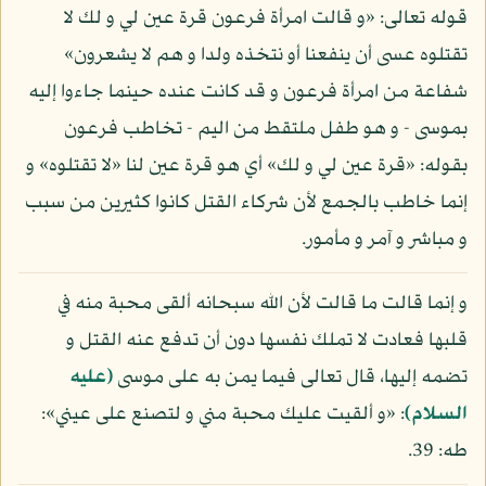
قوله تعالى: «و قالت امرأة فرعون قرة عين لي و لك لا
تقتلوه عسى أن ينفعنا أو نتخذه ولدا و هم لا يشعرون»
شفاعة من امرأة فرعون و قد كانت عنده حينما جاءوا إليه
بموسى - و هو طفل ملتقط من اليم - تخاطب فرعون
بقوله: «قرة عين لي و لك» أي هو قرة عين لنا «لا تقتلوه» و
إنما خاطب بالجمع لأن شركاء القتل كانوا كثيرين من سبب
و مباشر و آمر و مأمور.
و إنما قالت ما قالت لأن الله سبحانه ألقى محبة منه في
قلبها فعادت لا تملك نفسها دون أن تدفع عنه القتل و
تضمه إليها، قال تعالى فيما يمن به على موسى
(عليه
السلام)
: «و ألقيت عليك محبة مني و لتصنع على عيني»:
طه: 39.