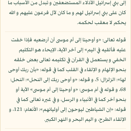
إلى بني إسرائيل الأذلاء المستضعفين و تبدل من الأسباب ما
كان على بني إسرائيل لهم و ما كان لآل فرعون عليهم و الله
يحكم لا معقب لحكمه.
قوله تعالى: «و أوحينا إلى أم موسى أن أرضعيه فإذا خفت
عليه فألقيه في اليم» إلى آخر الآية، الإيحاء هو التكليم
الخفي و يستعمل في القرآن في تكليمه تعالى بعض خلقه
بنحو الإلهام و الإلقاء في القلب كما في قوله: «بأن ربك أوحى
لها»: الزلزال: 5، و قوله: «و أوحى ربك إلى النحل»: النحل:
68، و قوله في أم موسى: «و أوحينا إلى أم موسى» الآية أو
بنحو آخر كما في الأنبياء و الرسل، و في غيره تعالى كما في
قوله: «إن الشياطين ليوحون إلى أوليائهم»: الأنعام: 121، و
الإلقاء الطرح، و اليم البحر و النهر الكبير.