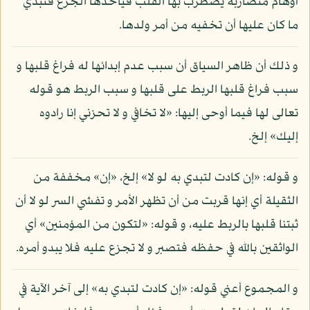
أوهام متضاربة يضطرب بها القلب فيأخذها الجزع فتبدي
ما كان عليها أن تخفيه من أمر ولدها.
و ذلك أن ظاهر السياق أن سبب عدم إبدائها له فراغ قلبها و
سبب فراغ قلبها الربط على قلبها و سبب الربط هو قوله
تعالى لها فيما أوحى إليها: «لا تخافي و لا تحزني إنا رادوه
إليك» إلخ.
و قوله: «إن كادت لتبدي به لو لا» إلخ، «إن» مخففة من
الثقيلة أي إنها قربت من أن تظهر الأمر و تفشي السر لو لا أن
ثبتنا قلبها بالربط عليه، و قوله: «لتكون من المؤمنين» أي
الواثقين بالله في حفظه فتصبر و لا تجزع عليه فلا يبدو أمره.
و المجموع أعني قوله: «إن كادت لتبدي به» إلى آخر الآية في