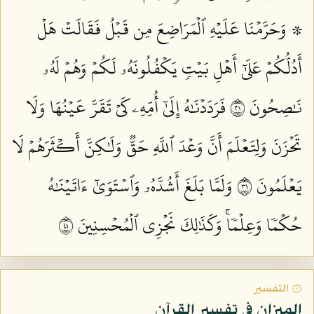
۞ وَحَرَّمۡنَا عَلَيۡهِ ٱلۡمَرَاضِعَ مِن قَبۡلُ فَقَالَتۡ هَلۡ
أَدُلُّكُمۡ عَلَىٰٓ أَهۡلِ بَيۡتٖ يَكۡفُلُونَهُۥ لَكُمۡ وَهُمۡ لَهُۥ
نَٰصِحُونَ ١٢
فَرَدَدۡنَٰهُ إِلَىٰٓ أُمِّهِۦ كَيۡ تَقَرَّ عَيۡنُهَا وَلَا
تَحۡزَنَ وَلِتَعۡلَمَ أَنَّ وَعۡدَ ٱللَّهِ حَقّٞ وَلَٰكِنَّ أَكۡثَرَهُمۡ لَا
يَعۡلَمُونَ ١٣
وَلَمَّا بَلَغَ أَشُدَّهُۥ وَٱسۡتَوَىٰٓ ءَاتَيۡنَٰهُ
حُكۡمٗا وَعِلۡمٗاۚ وَكَذَٰلِكَ نَجۡزِي ٱلۡمُحۡسِنِينَ ١٤
۞ التفسير
الميزان في تفسير القرآن