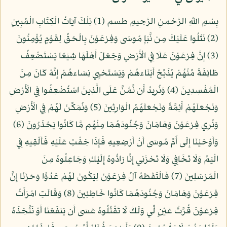
بِسْمِ اللّهِ الرَّحْمنِ الرَّحِيمِ طسم (1) تِلْكَ آيَاتُ الْكِتَابِ الْمُبِينِ
(2) نَتْلُوا عَلَيْكَ مِن نَّبَإِ مُوسَى وَفِرْعَوْنَ بِالْحَقِّ لِقَوْمٍ يُؤْمِنُونَ
(3) إِنَّ فِرْعَوْنَ عَلَا فِي الْأَرْضِ وَجَعَلَ أَهْلَهَا شِيَعًا يَسْتَضْعِفُ
طَائِفَةً مِّنْهُمْ يُذَبِّحُ أَبْنَاءهُمْ وَيَسْتَحْيِي نِسَاءهُمْ إِنَّهُ كَانَ مِنَ
الْمُفْسِدِينَ (4) وَنُرِيدُ أَن نَّمُنَّ عَلَى الَّذِينَ اسْتُضْعِفُوا فِي الْأَرْضِ
وَنَجْعَلَهُمْ أَئِمَّةً وَنَجْعَلَهُمُ الْوَارِثِينَ (5) وَنُمَكِّنَ لَهُمْ فِي الْأَرْضِ
وَنُرِي فِرْعَوْنَ وَهَامَانَ وَجُنُودَهُمَا مِنْهُم مَّا كَانُوا يَحْذَرُونَ (6)
وَأَوْحَيْنَا إِلَى أُمِّ مُوسَى أَنْ أَرْضِعِيهِ فَإِذَا خِفْتِ عَلَيْهِ فَأَلْقِيهِ فِي
الْيَمِّ وَلَا تَخَافِي وَلَا تَحْزَنِي إِنَّا رَادُّوهُ إِلَيْكِ وَجَاعِلُوهُ مِنَ
الْمُرْسَلِينَ (7) فَالْتَقَطَهُ آلُ فِرْعَوْنَ لِيَكُونَ لَهُمْ عَدُوًّا وَحَزَنًا إِنَّ
فِرْعَوْنَ وَهَامَانَ وَجُنُودَهُمَا كَانُوا خَاطِئِينَ (8) وَقَالَتِ امْرَأَتُ
فِرْعَوْنَ قُرَّتُ عَيْنٍ لِّي وَلَكَ لَا تَقْتُلُوهُ عَسَى أَن يَنفَعَنَا أَوْ نَتَّخِذَهُ