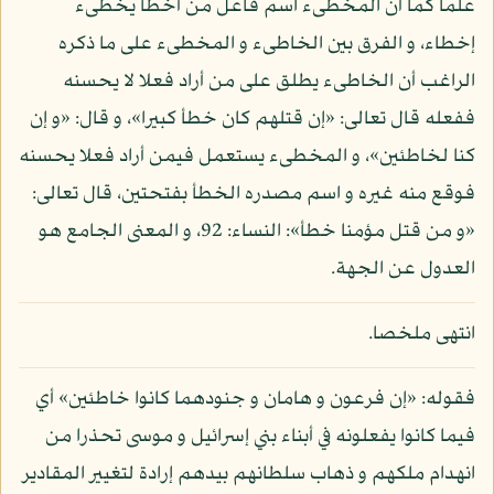
علما كما أن المخطىء اسم فاعل من أخطأ يخطىء
إخطاء، و الفرق بين الخاطىء و المخطىء على ما ذكره
الراغب أن الخاطىء يطلق على من أراد فعلا لا يحسنه
ففعله قال تعالى: «إن قتلهم كان خطأ كبيرا»، و قال: «و إن
كنا لخاطئين»، و المخطىء يستعمل فيمن أراد فعلا يحسنه
فوقع منه غيره و اسم مصدره الخطأ بفتحتين، قال تعالى:
«و من قتل مؤمنا خطأ»: النساء: 92، و المعنى الجامع هو
العدول عن الجهة.
انتهى ملخصا.
فقوله: «إن فرعون و هامان و جنودهما كانوا خاطئين» أي
فيما كانوا يفعلونه في أبناء بني إسرائيل و موسى تحذرا من
انهدام ملكهم و ذهاب سلطانهم بيدهم إرادة لتغيير المقادير