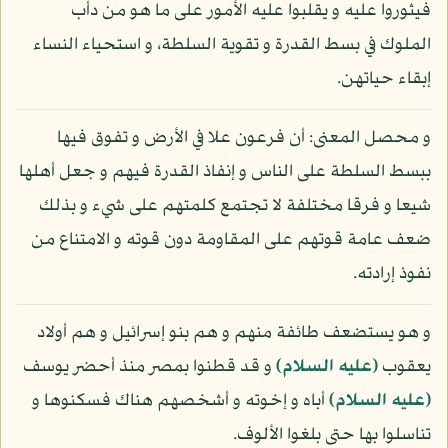
فيثوروا عليه و يقلبوا عليه الأمور على ما هو من دأب
الملوك في بسط القدرة و تقوية السلطة، و استحياء النساء
إبقاء حياتهن.
و محصل المعنى: أن فرعون علا في الأرض و تفوق فيها
ببسط السلطة على الناس و إنفاذ القدرة فيهم و جعل أهلها
شيعا و فرقا مختلفة لا تجتمع كلمتهم على شيء و بذلك
ضعف عامة قوتهم على المقاومة دون قوته و الامتناع من
نفوذ إرادته.
و هو يستضعف طائفة منهم و هم بنو إسرائيل و هم أولاد
يعقوب
(عليه السلام)
و قد قطنوا بمصر منذ أحضر يوسف
(عليه السلام)
أباه و إخوته و أشخصهم هناك فسكنوها و
تناسلوا بها حتى بلغوا الألوف.