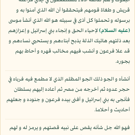
اتبعوك و هم طائفة أذلاء مستضعفون في أيدي فراعنة
قريش و طغاة قومهم فيتحققوا أن الله الذي آمنوا به و
برسوله و تحملوا كل أذى في سبيله هو الله الذي أنشأ موسى
(عليه السلام)
لإحياء الحق و إنجاء بني إسرائيل و إعزازهم
بعد ذلتهم هاتيك الذلة يذبح أبناءهم و يستحيي نساءهم و
قد علا فرعون و أنشب فيهم مخالب قهره و أحاط بهم
بجوره.
أنشأه و الجو ذلك الجو المظلم الذي لا مطمع فيه فرباه في
حجر عدوه ثم أخرجه من مصر ثم أعاده إليهم بسلطان
فأنجى به بني إسرائيل و أفنى بيده فرعون و جنوده و جعلهم
أحاديث و أحلاما.
فهو الله جل شأنه يقص على نبيه قصتهم و يرمز له و لهم