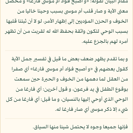
مقام البيان لقوله: «و أصبح فؤاد أم موسى فارغا» و محصل
معنى الآية و صار قلب أم موسى بسبب وحينا خاليا من
الخوف و الحزن المؤديين إلى إظهار الأمر، لو لا أن ثبتنا قلبها
بسبب الوحي لتكون واثقة بحفظ الله له لقربت من أن تظهر
أمره لهم بالجزع عليه.
و بما تقدم يظهر ضعف بعض ما قيل في تفسير جمل الآية
كقول بعضهم في «و أصبح فؤاد أم موسى فارغا» أي صفرا
من العقل لما دهمها من الخوف و الحيرة حين سمعت
بوقوع الطفل في يد فرعون، و قول آخرين: أي فارغا من
الوحي الذي أوحي إليها بالنسيان، و ما قيل: أي فارغا من كل
شيء إلا ذكر موسى أي صار فارغا له.
فإنها جميعا وجوه لا يحتمل شيئا منها السياق.