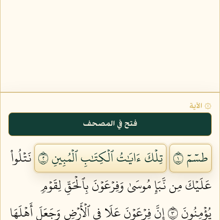
۞ الآية
فتح في المصحف
طسٓمٓ ١
تِلۡكَ ءَايَٰتُ ٱلۡكِتَٰبِ ٱلۡمُبِينِ ٢
نَتۡلُواْ
عَلَيۡكَ مِن نَّبَإِ مُوسَىٰ وَفِرۡعَوۡنَ بِٱلۡحَقِّ لِقَوۡمٖ
يُؤۡمِنُونَ ٣
إِنَّ فِرۡعَوۡنَ عَلَا فِي ٱلۡأَرۡضِ وَجَعَلَ أَهۡلَهَا