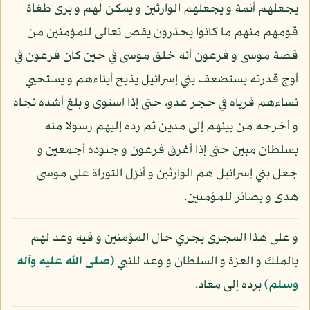
يجعلهم أئمة و يجعلهم الوارثين و يمكن لهم و يرى طغاة
قومهم منهم ما كانوا يحذرون يقص تعالى للمؤمنين من
قصة موسى و فرعون أنه خلق موسى في حين كان فرعون في
أوج قدرته يستضعف بني إسرائيل يذبح أبناءهم و يستحيي
نساءهم فرباه في حجر عدو، حتى إذا استوى و بلغ أشده نجاه
و أخرجه من بينهم إلى مدين ثم رده إليهم رسولا منه
بسلطان مبين حتى إذا أغرق فرعون و جنوده أجمعين و
جعل بني إسرائيل هم الوارثين و أنزل التوراة على موسى
هدى و بصائر للمؤمنين.
و على هذا المجرى يجري حال المؤمنين و فيه وعد لهم
بالملك و العزة و السلطان و وعد للنبي
(صلى الله عليه وآله
وسلم)
برده إلى معاد.