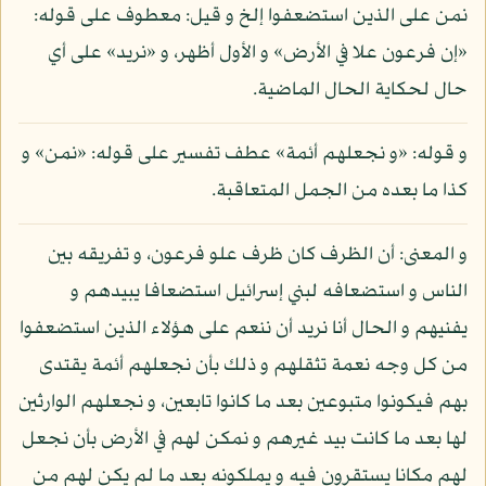
نمن على الذين استضعفوا إلخ و قيل: معطوف على قوله:
«إن فرعون علا في الأرض» و الأول أظهر، و «نريد» على أي
حال لحكاية الحال الماضية.
و قوله: «و نجعلهم أئمة» عطف تفسير على قوله: «نمن» و
كذا ما بعده من الجمل المتعاقبة.
و المعنى: أن الظرف كان ظرف علو فرعون، و تفريقه بين
الناس و استضعافه لبني إسرائيل استضعافا يبيدهم و
يفنيهم و الحال أنا نريد أن ننعم على هؤلاء الذين استضعفوا
من كل وجه نعمة تثقلهم و ذلك بأن نجعلهم أئمة يقتدى
بهم فيكونوا متبوعين بعد ما كانوا تابعين، و نجعلهم الوارثين
لها بعد ما كانت بيد غيرهم و نمكن لهم في الأرض بأن نجعل
لهم مكانا يستقرون فيه و يملكونه بعد ما لم يكن لهم من