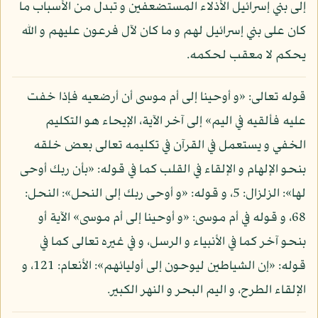
إلى بني إسرائيل الأذلاء المستضعفين و تبدل من الأسباب ما
كان على بني إسرائيل لهم و ما كان لآل فرعون عليهم و الله
يحكم لا معقب لحكمه.
قوله تعالى: «و أوحينا إلى أم موسى أن أرضعيه فإذا خفت
عليه فألقيه في اليم» إلى آخر الآية، الإيحاء هو التكليم
الخفي و يستعمل في القرآن في تكليمه تعالى بعض خلقه
بنحو الإلهام و الإلقاء في القلب كما في قوله: «بأن ربك أوحى
لها»: الزلزال: 5، و قوله: «و أوحى ربك إلى النحل»: النحل:
68، و قوله في أم موسى: «و أوحينا إلى أم موسى» الآية أو
بنحو آخر كما في الأنبياء و الرسل، و في غيره تعالى كما في
قوله: «إن الشياطين ليوحون إلى أوليائهم»: الأنعام: 121، و
الإلقاء الطرح، و اليم البحر و النهر الكبير.