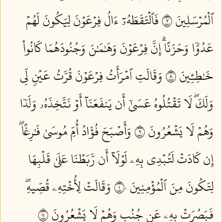
ٱلۡمُرۡسَلِينَ ٧
فَٱلۡتَقَطَهُۥٓ ءَالُ فِرۡعَوۡنَ لِيَكُونَ لَهُمۡ
عَدُوّٗا وَحَزَنًاۗ إِنَّ فِرۡعَوۡنَ وَهَٰمَٰنَ وَجُنُودَهُمَا كَانُواْ
خَٰطِـِٔينَ ٨
وَقَالَتِ ٱمۡرَأَتُ فِرۡعَوۡنَ قُرَّتُ عَيۡنٖ لِّي
وَلَكَۖ لَا تَقۡتُلُوهُ عَسَىٰٓ أَن يَنفَعَنَآ أَوۡ نَتَّخِذَهُۥ وَلَدٗا
وَهُمۡ لَا يَشۡعُرُونَ ٩
وَأَصۡبَحَ فُؤَادُ أُمِّ مُوسَىٰ فَٰرِغًاۖ
إِن كَادَتۡ لَتُبۡدِي بِهِۦ لَوۡلَآ أَن رَّبَطۡنَا عَلَىٰ قَلۡبِهَا
لِتَكُونَ مِنَ ٱلۡمُؤۡمِنِينَ ١٠
وَقَالَتۡ لِأُخۡتِهِۦ قُصِّيهِۖ
فَبَصُرَتۡ بِهِۦ عَن جُنُبٖ وَهُمۡ لَا يَشۡعُرُونَ ١١