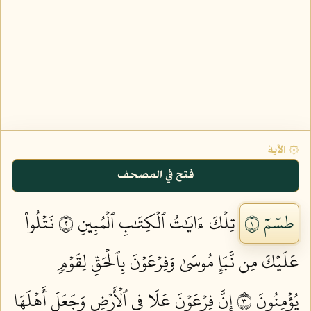
۞ الآية
فتح في المصحف
طسٓمٓ ١
تِلۡكَ ءَايَٰتُ ٱلۡكِتَٰبِ ٱلۡمُبِينِ ٢
نَتۡلُواْ
عَلَيۡكَ مِن نَّبَإِ مُوسَىٰ وَفِرۡعَوۡنَ بِٱلۡحَقِّ لِقَوۡمٖ
يُؤۡمِنُونَ ٣
إِنَّ فِرۡعَوۡنَ عَلَا فِي ٱلۡأَرۡضِ وَجَعَلَ أَهۡلَهَا