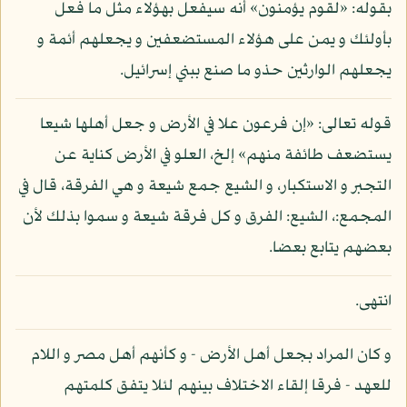
بقوله: «لقوم يؤمنون» أنه سيفعل بهؤلاء مثل ما فعل
بأولئك و يمن على هؤلاء المستضعفين و يجعلهم أئمة و
يجعلهم الوارثين حذو ما صنع ببني إسرائيل.
قوله تعالى: «إن فرعون علا في الأرض و جعل أهلها شيعا
يستضعف طائفة منهم» إلخ، العلو في الأرض كناية عن
التجبر و الاستكبار، و الشيع جمع شيعة و هي الفرقة، قال في
المجمع:، الشيع: الفرق و كل فرقة شيعة و سموا بذلك لأن
بعضهم يتابع بعضا.
انتهى.
و كان المراد بجعل أهل الأرض - و كأنهم أهل مصر و اللام
للعهد - فرقا إلقاء الاختلاف بينهم لئلا يتفق كلمتهم