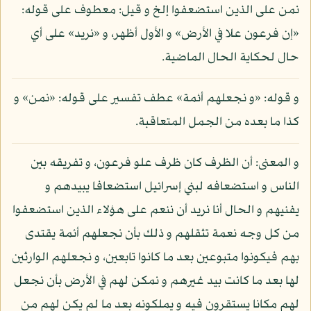
نمن على الذين استضعفوا إلخ و قيل: معطوف على قوله:
«إن فرعون علا في الأرض» و الأول أظهر، و «نريد» على أي
حال لحكاية الحال الماضية.
و قوله: «و نجعلهم أئمة» عطف تفسير على قوله: «نمن» و
كذا ما بعده من الجمل المتعاقبة.
و المعنى: أن الظرف كان ظرف علو فرعون، و تفريقه بين
الناس و استضعافه لبني إسرائيل استضعافا يبيدهم و
يفنيهم و الحال أنا نريد أن ننعم على هؤلاء الذين استضعفوا
من كل وجه نعمة تثقلهم و ذلك بأن نجعلهم أئمة يقتدى
بهم فيكونوا متبوعين بعد ما كانوا تابعين، و نجعلهم الوارثين
لها بعد ما كانت بيد غيرهم و نمكن لهم في الأرض بأن نجعل
لهم مكانا يستقرون فيه و يملكونه بعد ما لم يكن لهم من