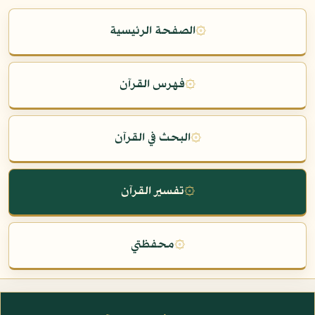
۞
الصفحة الرئيسية
۞
فهرس القرآن
۞
البحث في القرآن
۞
تفسير القرآن
۞
محفظتي