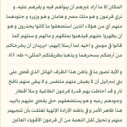
المكان إلا ما أراد غيرهم أن يبوأهم فيه و يقرهم عليه، و
نري فرعون و هو ملك مصر و هامان و هو وزيره و جنودهما
منهم أي من هؤلاء الذين استضعفوا ما كانوا يحذرون و هو
أن يظهروا عليهم فيذهبوا بملكهم و مالهم و سنتهم كما
قالوا في موسى و أخيه لما أرسلا إليهم: «يريدان أن يخرجاكم
من أرضكم بسحرهما و يذهبا بطريقتكم المثلى:» طه: 63.
و الآية تصور ما في باطن هذا الظرف الهائل الذي قضى على
بني إسرائيل أن لا يعيش منهم متنفس و لا يبقى منهم نافخ
نار و قد أحاطت بهم قدرة فرعون الطاغية و ملأ أقطار
وجودهم رعبه و هو يستضعفهم حتى يقضي عليهم بالبيد
هذا ظاهر الأمر و في باطنه الإرادة الإلهية تعلقت بأن تنجيهم
منهم و تحول ثقل النعمة من آل فرعون الأقوياء العالين