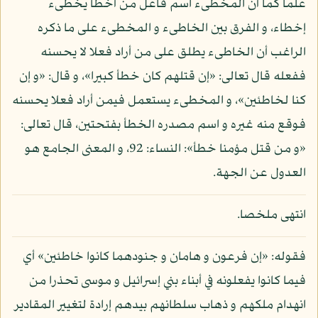
علما كما أن المخطىء اسم فاعل من أخطأ يخطىء
إخطاء، و الفرق بين الخاطىء و المخطىء على ما ذكره
الراغب أن الخاطىء يطلق على من أراد فعلا لا يحسنه
ففعله قال تعالى: «إن قتلهم كان خطأ كبيرا»، و قال: «و إن
كنا لخاطئين»، و المخطىء يستعمل فيمن أراد فعلا يحسنه
فوقع منه غيره و اسم مصدره الخطأ بفتحتين، قال تعالى:
«و من قتل مؤمنا خطأ»: النساء: 92، و المعنى الجامع هو
العدول عن الجهة.
انتهى ملخصا.
فقوله: «إن فرعون و هامان و جنودهما كانوا خاطئين» أي
فيما كانوا يفعلونه في أبناء بني إسرائيل و موسى تحذرا من
انهدام ملكهم و ذهاب سلطانهم بيدهم إرادة لتغيير المقادير