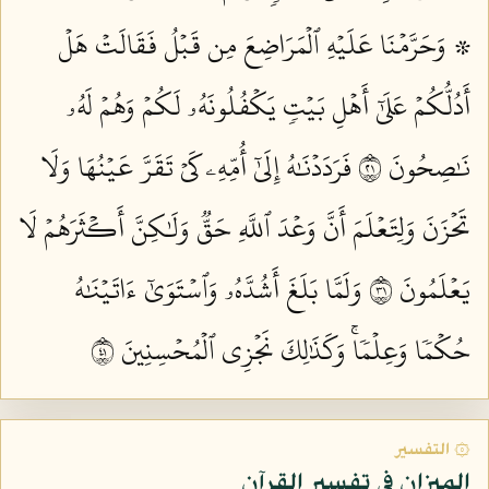
۞ وَحَرَّمۡنَا عَلَيۡهِ ٱلۡمَرَاضِعَ مِن قَبۡلُ فَقَالَتۡ هَلۡ
أَدُلُّكُمۡ عَلَىٰٓ أَهۡلِ بَيۡتٖ يَكۡفُلُونَهُۥ لَكُمۡ وَهُمۡ لَهُۥ
نَٰصِحُونَ ١٢
فَرَدَدۡنَٰهُ إِلَىٰٓ أُمِّهِۦ كَيۡ تَقَرَّ عَيۡنُهَا وَلَا
تَحۡزَنَ وَلِتَعۡلَمَ أَنَّ وَعۡدَ ٱللَّهِ حَقّٞ وَلَٰكِنَّ أَكۡثَرَهُمۡ لَا
يَعۡلَمُونَ ١٣
وَلَمَّا بَلَغَ أَشُدَّهُۥ وَٱسۡتَوَىٰٓ ءَاتَيۡنَٰهُ
حُكۡمٗا وَعِلۡمٗاۚ وَكَذَٰلِكَ نَجۡزِي ٱلۡمُحۡسِنِينَ ١٤
۞ التفسير
الميزان في تفسير القرآن