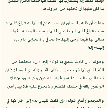
أوهام متضاربة يضطرب بها القلب فيأخذها الجزع فتبدي
ما كان عليها أن تخفيه من أمر ولدها.
و ذلك أن ظاهر السياق أن سبب عدم إبدائها له فراغ قلبها و
سبب فراغ قلبها الربط على قلبها و سبب الربط هو قوله
تعالى لها فيما أوحى إليها: «لا تخافي و لا تحزني إنا رادوه
إليك» إلخ.
و قوله: «إن كادت لتبدي به لو لا» إلخ، «إن» مخففة من
الثقيلة أي إنها قربت من أن تظهر الأمر و تفشي السر لو لا أن
ثبتنا قلبها بالربط عليه، و قوله: «لتكون من المؤمنين» أي
الواثقين بالله في حفظه فتصبر و لا تجزع عليه فلا يبدو أمره.
و المجموع أعني قوله: «إن كادت لتبدي به» إلى آخر الآية في