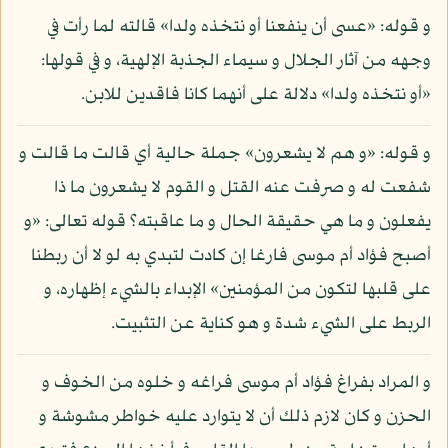
و قوله: «عسى أن ينفعنا أو نتخذه ولدا» قالته لما رأت في
وجهه من آثار الجلال و سيماء الجذبة الإلهية، و في قولها:
«أو نتخذه ولدا» دلالة على أنهما كانا فاقدين للابن.
و قوله: «و هم لا يشعرون» جملة حالية أي قالت ما قالت و
شفعت له و صرفت عنه القتل و القوم لا يشعرون ما ذا
يفعلون و ما هي حقيقة الحال و ما عاقبته؟ قوله تعالى: «و
أصبح فؤاد أم موسى فارغا إن كادت لتبدي به لو لا أن ربطنا
على قلبها لتكون من المؤمنين» الإبداء بالشيء إظهاره، و
الربط على الشيء شدة و هو كناية عن التثبيت.
و المراد بفراغ فؤاد أم موسى فراغه و خلوه من الخوف و
الحزن و كان لازم ذلك أن لا يتوارد عليه خواطر مشوشة و