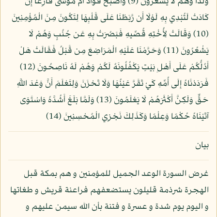
وَلَدًا وَهُمْ لَا يَشْعُرُونَ (9) وَأَصْبَحَ فُؤَادُ أُمِّ مُوسَى فَارِغًا إِن
كَادَتْ لَتُبْدِي بِهِ لَوْلَا أَن رَّبَطْنَا عَلَى قَلْبِهَا لِتَكُونَ مِنَ الْمُؤْمِنِينَ
(10) وَقَالَتْ لِأُخْتِهِ قُصِّيهِ فَبَصُرَتْ بِهِ عَن جُنُبٍ وَهُمْ لَا
يَشْعُرُونَ (11) وَحَرَّمْنَا عَلَيْهِ الْمَرَاضِعَ مِن قَبْلُ فَقَالَتْ هَلْ
أَدُلُّكُمْ عَلَى أَهْلِ بَيْتٍ يَكْفُلُونَهُ لَكُمْ وَهُمْ لَهُ نَاصِحُونَ (12)
فَرَدَدْنَاهُ إِلَى أُمِّهِ كَيْ تَقَرَّ عَيْنُهَا وَلَا تَحْزَنَ وَلِتَعْلَمَ أَنَّ وَعْدَ اللَّهِ
حَقٌّ وَلَكِنَّ أَكْثَرَهُمْ لَا يَعْلَمُونَ (13) وَلَمَّا بَلَغَ أَشُدَّهُ وَاسْتَوَى
آتَيْنَاهُ حُكْمًا وَعِلْمًا وَكَذَلِكَ نَجْزِي الْمُحْسِنِينَ (14)
بيان
غرض السورة الوعد الجميل للمؤمنين و هم بمكة قبل
الهجرة شرذمة قليلون يستضعفهم فراعنة قريش و طغاتها
و اليوم يوم شدة و عسرة و فتنة بأن الله سيمن عليهم و