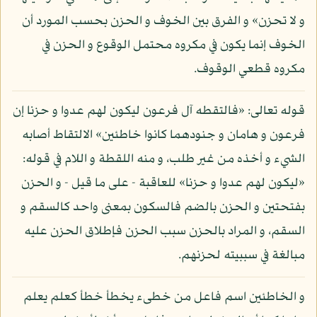
و لا تحزن» و الفرق بين الخوف و الحزن بحسب المورد أن
الخوف إنما يكون في مكروه محتمل الوقوع و الحزن في
مكروه قطعي الوقوف.
قوله تعالى: «فالتقطه آل فرعون ليكون لهم عدوا و حزنا إن
فرعون و هامان و جنودهما كانوا خاطئين» الالتقاط أصابه
الشيء و أخذه من غير طلب، و منه اللقطة و اللام في قوله:
«ليكون لهم عدوا و حزنا» للعاقبة - على ما قيل - و الحزن
بفتحتين و الحزن بالضم فالسكون بمعنى واحد كالسقم و
السقم، و المراد بالحزن سبب الحزن فإطلاق الحزن عليه
مبالغة في سببيته لحزنهم.
و الخاطئين اسم فاعل من خطىء يخطأ خطأ كعلم يعلم