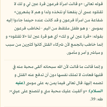
قوله تعالى: «و قالت امرأة فرعون قرة عين لي و لك لا
تقتلوه عسى أن ينفعنا أو نتخذه ولدا و هم لا يشعرون»
شفاعة من امرأة فرعون و قد كانت عنده حينما جاءوا إليه
بموسى - و هو طفل ملتقط من اليم - تخاطب فرعون
بقوله: «قرة عين لي و لك» أي هو قرة عين لنا «لا تقتلوه» و
إنما خاطب بالجمع لأن شركاء القتل كانوا كثيرين من سبب
و مباشر و آمر و مأمور.
و إنما قالت ما قالت لأن الله سبحانه ألقى محبة منه في
قلبها فعادت لا تملك نفسها دون أن تدفع عنه القتل و
تضمه إليها، قال تعالى فيما يمن به على موسى
(عليه
السلام)
: «و ألقيت عليك محبة مني و لتصنع على عيني»:
طه: 39.