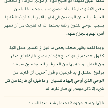
مقام البيان لقوله: «و أصبح فؤاد أم موسى فارغا» و محصل
معنى الآية و صار قلب أم موسى بسبب وحينا خاليا من
الخوف و الحزن المؤديين إلى إظهار الأمر، لو لا أن ثبتنا قلبها
بسبب الوحي لتكون واثقة بحفظ الله له لقربت من أن تظهر
أمره لهم بالجزع عليه.
و بما تقدم يظهر ضعف بعض ما قيل في تفسير جمل الآية
كقول بعضهم في «و أصبح فؤاد أم موسى فارغا» أي صفرا
من العقل لما دهمها من الخوف و الحيرة حين سمعت
بوقوع الطفل في يد فرعون، و قول آخرين: أي فارغا من
الوحي الذي أوحي إليها بالنسيان، و ما قيل: أي فارغا من كل
شيء إلا ذكر موسى أي صار فارغا له.
فإنها جميعا وجوه لا يحتمل شيئا منها السياق.