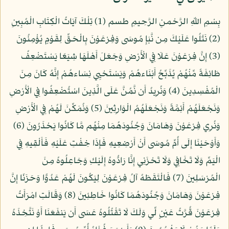
بِسْمِ اللّهِ الرَّحْمنِ الرَّحِيمِ طسم (1) تِلْكَ آيَاتُ الْكِتَابِ الْمُبِينِ
(2) نَتْلُوا عَلَيْكَ مِن نَّبَإِ مُوسَى وَفِرْعَوْنَ بِالْحَقِّ لِقَوْمٍ يُؤْمِنُونَ
(3) إِنَّ فِرْعَوْنَ عَلَا فِي الْأَرْضِ وَجَعَلَ أَهْلَهَا شِيَعًا يَسْتَضْعِفُ
طَائِفَةً مِّنْهُمْ يُذَبِّحُ أَبْنَاءهُمْ وَيَسْتَحْيِي نِسَاءهُمْ إِنَّهُ كَانَ مِنَ
الْمُفْسِدِينَ (4) وَنُرِيدُ أَن نَّمُنَّ عَلَى الَّذِينَ اسْتُضْعِفُوا فِي الْأَرْضِ
وَنَجْعَلَهُمْ أَئِمَّةً وَنَجْعَلَهُمُ الْوَارِثِينَ (5) وَنُمَكِّنَ لَهُمْ فِي الْأَرْضِ
وَنُرِي فِرْعَوْنَ وَهَامَانَ وَجُنُودَهُمَا مِنْهُم مَّا كَانُوا يَحْذَرُونَ (6)
وَأَوْحَيْنَا إِلَى أُمِّ مُوسَى أَنْ أَرْضِعِيهِ فَإِذَا خِفْتِ عَلَيْهِ فَأَلْقِيهِ فِي
الْيَمِّ وَلَا تَخَافِي وَلَا تَحْزَنِي إِنَّا رَادُّوهُ إِلَيْكِ وَجَاعِلُوهُ مِنَ
الْمُرْسَلِينَ (7) فَالْتَقَطَهُ آلُ فِرْعَوْنَ لِيَكُونَ لَهُمْ عَدُوًّا وَحَزَنًا إِنَّ
فِرْعَوْنَ وَهَامَانَ وَجُنُودَهُمَا كَانُوا خَاطِئِينَ (8) وَقَالَتِ امْرَأَتُ
فِرْعَوْنَ قُرَّتُ عَيْنٍ لِّي وَلَكَ لَا تَقْتُلُوهُ عَسَى أَن يَنفَعَنَا أَوْ نَتَّخِذَهُ