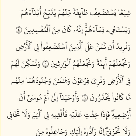
شِيَعٗا يَسۡتَضۡعِفُ طَآئِفَةٗ مِّنۡهُمۡ يُذَبِّحُ أَبۡنَآءَهُمۡ
وَيَسۡتَحۡيِۦ نِسَآءَهُمۡۚ إِنَّهُۥ كَانَ مِنَ ٱلۡمُفۡسِدِينَ ٤
وَنُرِيدُ أَن نَّمُنَّ عَلَى ٱلَّذِينَ ٱسۡتُضۡعِفُواْ فِي ٱلۡأَرۡضِ
وَنَجۡعَلَهُمۡ أَئِمَّةٗ وَنَجۡعَلَهُمُ ٱلۡوَٰرِثِينَ ٥
وَنُمَكِّنَ لَهُمۡ
فِي ٱلۡأَرۡضِ وَنُرِيَ فِرۡعَوۡنَ وَهَٰمَٰنَ وَجُنُودَهُمَا مِنۡهُم
مَّا كَانُواْ يَحۡذَرُونَ ٦
وَأَوۡحَيۡنَآ إِلَىٰٓ أُمِّ مُوسَىٰٓ أَنۡ
أَرۡضِعِيهِۖ فَإِذَا خِفۡتِ عَلَيۡهِ فَأَلۡقِيهِ فِي ٱلۡيَمِّ وَلَا تَخَافِي
وَلَا تَحۡزَنِيٓۖ إِنَّا رَآدُّوهُ إِلَيۡكِ وَجَاعِلُوهُ مِنَ