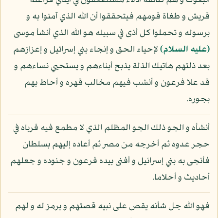
اتبعوك و هم طائفة أذلاء مستضعفون في أيدي فراعنة
قريش و طغاة قومهم فيتحققوا أن الله الذي آمنوا به و
برسوله و تحملوا كل أذى في سبيله هو الله الذي أنشأ موسى
(عليه السلام)
لإحياء الحق و إنجاء بني إسرائيل و إعزازهم
بعد ذلتهم هاتيك الذلة يذبح أبناءهم و يستحيي نساءهم و
قد علا فرعون و أنشب فيهم مخالب قهره و أحاط بهم
بجوره.
أنشأه و الجو ذلك الجو المظلم الذي لا مطمع فيه فرباه في
حجر عدوه ثم أخرجه من مصر ثم أعاده إليهم بسلطان
فأنجى به بني إسرائيل و أفنى بيده فرعون و جنوده و جعلهم
أحاديث و أحلاما.
فهو الله جل شأنه يقص على نبيه قصتهم و يرمز له و لهم