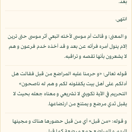
بعد.
انتهى.
و المعنى: و قالت أم موسى لأخته اتبعي أثر موسى حتى ترين
إلام يئول أمره فرأته عن بعد و قد أخذه خدم فرعون و هم
لا يشعرون بأنها تقصه و تراقبه.
قوله تعالى: «و حرمنا عليه المراضع من قبل فقالت هل
أدلكم على أهل بيت يكفلونه لكم و هم له ناصحون»
التحريم في الآية تكويني لا تشريعي و معناه جعله بحيث لا
يقبل ثدي مرضع و يمتنع من ارتضاعها.
و قوله: «من قبل» أي من قبل حضورها هناك و مجيئها
إليهم و المراضع جمع مرضعة كما قيل.