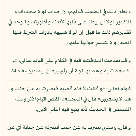
و نظير ذلك في الضعف قولهم: إن جواب لو لا محذوف و
التقدير لو لا أن ربطنا على قلبها لأبدته و أظهرته، و الوجه في
تقديرهم ذلك ما قيل: إن لو لا شبيهه بأدوات الشرط فلها
الصدر و لا يتقدم جوابها عليها.
و قد تقدمت المناقشة فيه في الكلام على قوله تعالى: «و
لقد همت به و هم بها لو لا أن رأى برهان ربه»: يوسف: 24.
قوله تعالى: «و قالت لأخته قصيه فبصرت به عن جنب و
هم لا يشعرون» قال في المجمع:، القص اتباع الأثر و منه
القصص في الحديث لأنه يتبع فيه الثاني الأول.
و قال: و معنى بصرت به عن جنب أبصرته عن جنابة أي عن