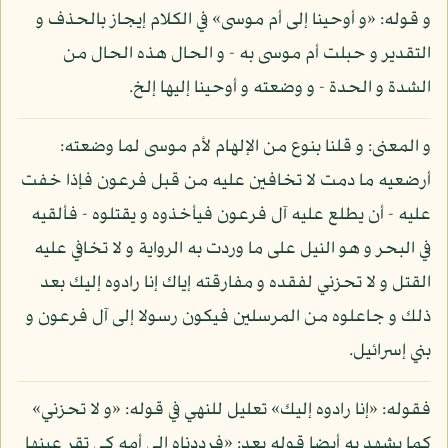
و قوله: «و أوحينا إلى أم موسى» في الكلام إيجاز بالحذف و
التقدير و حبلت أم موسى به - و الحال هذه الحال من
الشدة و الحدة - و وضعته و أوحينا إليها إلخ.
و المعنى: و قلنا بنوع من الإلهام لأم موسى لما وضعته:
أرضعيه ما دمت لا تخافين عليه من قبل فرعون فإذا خفت
عليه - أن يطلع عليه آل فرعون فيأخذوه و يقتلوه - فألقيه
في البحر و هو النيل على ما وردت به الرواية و لا تخافي عليه
القتل و لا تحزني لفقده و مفارقته إياك إنا رادوه إليك بعد
ذلك و جاعلوه من المرسلين فيكون رسولا إلى آل فرعون و
بني إسرائيل.
فقوله: «إنا رادوه إليك» تعليل للنهي في قوله: «و لا تحزني»
كما يشهد به أيضا قوله بعد: «فرددناه إلى أمه كي تقر عينها