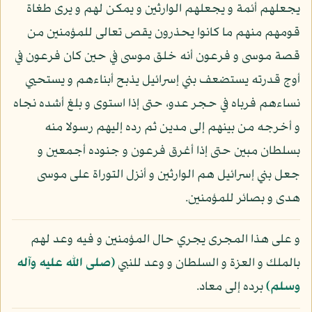
يجعلهم أئمة و يجعلهم الوارثين و يمكن لهم و يرى طغاة
قومهم منهم ما كانوا يحذرون يقص تعالى للمؤمنين من
قصة موسى و فرعون أنه خلق موسى في حين كان فرعون في
أوج قدرته يستضعف بني إسرائيل يذبح أبناءهم و يستحيي
نساءهم فرباه في حجر عدو، حتى إذا استوى و بلغ أشده نجاه
و أخرجه من بينهم إلى مدين ثم رده إليهم رسولا منه
بسلطان مبين حتى إذا أغرق فرعون و جنوده أجمعين و
جعل بني إسرائيل هم الوارثين و أنزل التوراة على موسى
هدى و بصائر للمؤمنين.
و على هذا المجرى يجري حال المؤمنين و فيه وعد لهم
بالملك و العزة و السلطان و وعد للنبي
(صلى الله عليه وآله
وسلم)
برده إلى معاد.