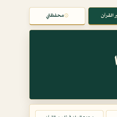
 القرآن
۞
محفظتي