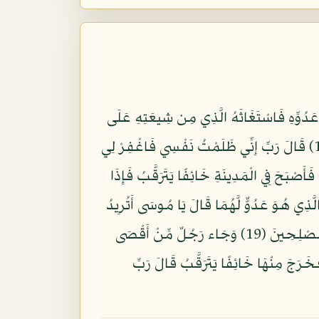
عَدُوِّهِ فَاسْتَغَاثَهُ الَّذِي مِن شِيعَتِهِ عَلَى
الَّذِي مِنْ عَدُوِّهِ فَوَكَزَهُ مُوسَى فَقَضَى عَلَيْهِ قَالَ هَذَا مِنْ عَمَلِ الشَّيْطَانِ إِنَّهُ عَدُوٌّ مُّضِلٌّ مُّبِينٌ (15) قَالَ رَبِّ إِنِّي ظَلَمْتُ نَفْسِي فَاغْفِرْ لِي
فَرَ لَهُ إِنَّهُ هُوَ الْغَفُورُ الرَّحِيمُ (16) قَالَ رَبِّ بِمَا أَنْعَمْتَ عَلَيَّ فَلَنْ أَكُونَ ظَهِيرًا لِّلْمُجْرِمِينَ (17) فَأَصْبَحَ فِي الْمَدِينَةِ خَائِفًا يَتَرَقَّبُ فَإِذَا
وِيٌّ مُّبِينٌ (18) فَلَمَّا أَنْ أَرَادَ أَن يَبْطِشَ بِالَّذِي هُوَ عَدُوٌّ لَّهُمَا قَالَ يَا مُوسَى أَتُرِيدُ
أَن تَقْتُلَنِي كَمَا قَتَلْتَ نَفْسًا بِالْأَمْسِ إِن تُرِيدُ إِلَّا أَن تَكُونَ جَبَّارًا فِي الْأَرْضِ وَمَا تُرِيدُ أَن تَكُونَ مِنَ الْمُصْلِحِينَ (19) وَجَاء رَجُلٌ مِّنْ أَقْصَى
يَسْعَى قَالَ يَا مُوسَى إِنَّ الْمَلَأَ يَأْتَمِرُونَ بِكَ لِيَقْتُلُوكَ فَاخْرُجْ إِنِّي لَكَ مِنَ النَّاصِحِينَ (20) فَخَرَجَ مِنْهَا خَائِفًا يَتَرَقَّبُ قَالَ رَبِّ