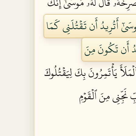
ۡرِخُهُۥۚ قَالَ لَهُۥ مُوسَىٰٓ إِنَّكَ
ُوسَىٰٓ أَتُرِيدُ أَن تَقۡتُلَنِي كَمَا
ِيدُ أَن تَكُونَ مِنَ
ۡمَلَأَ يَأۡتَمِرُونَ بِكَ لِيَقۡتُلُوكَ
ِ نَجِّنِي مِنَ ٱلۡقَوۡمِ