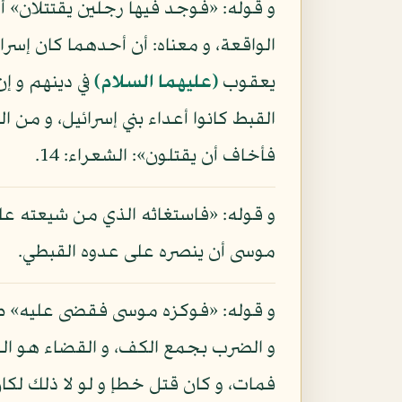
و قوله: «فوجد فيها رجلين يقتتلان» أ
الواقعة، و معناه: أن أحدهما كان إسرائ
يعقوب
(عليهما السلام)
في دينهم و إن
القبط كانوا أعداء بني إسرائيل، و من
فأخاف أن يقتلون»: الشعراء: 14.
و قوله: «فاستغاثه الذي من شيعته عل
موسى أن ينصره على عدوه القبطي.
و قوله: «فوكزه موسى فقضى عليه» ضمي
و الضرب بجمع الكف، و القضاء هو الح
فمات، و كان قتل خطإ و لو لا ذلك لكان