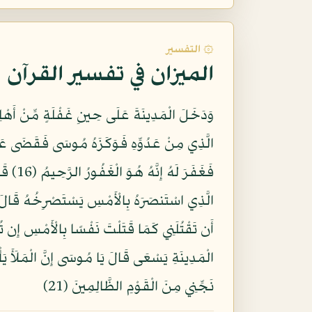
۞ التفسير
الميزان في تفسير القرآن
وَدَخَلَ الْمَدِينَةَ عَلَى حِينِ غَفْلَةٍ مِّنْ أَهْل
نَجِّنِي مِنَ الْقَوْمِ الظَّالِمِينَ (21)