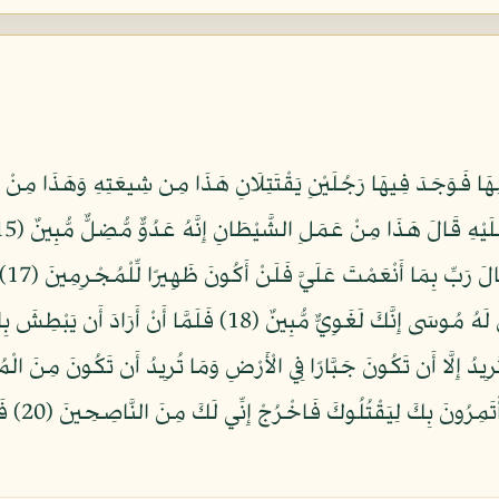
ِهَا فَوَجَدَ فِيهَا رَجُلَيْنِ يَقْتَتِلَانِ هَذَا مِن شِيعَتِهِ وَهَذَا مِنْ 
فَغَ
الَّذِي اسْتَنصَرَهُ بِالْأَمْسِ يَسْتَصْرِخُهُ قَالَ لَهُ مُوسَى إِنَّكَ لَغَ
الْمَدِينَةِ 