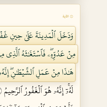
۞ الآية
وَدَخَلَ ٱلۡمَدِينَةَ عَلَىٰ حِينِ غَفۡل
مِنۡ عَدُوِّهِۦۖ فَٱسۡتَغَٰثَهُ ٱلَّذِي م
هَٰذَا مِنۡ عَمَلِ ٱلشَّيۡطَٰنِۖ إِنَّهُۥ 
لَهُۥٓۚ إِنَّهُۥ هُوَ ٱلۡغَفُورُ ٱلرَّحِيمُ ١٦