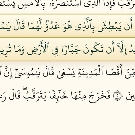
َرَقَّبُ فَإِذَا ٱلَّذِي ٱسۡتَنصَرَهُۥ بِٱلۡأَمۡسِ يَسۡتَص
َادَ أَن يَبۡطِشَ بِٱلَّذِي هُوَ عَدُوّٞ لَّهُمَا قَالَ يَٰم
دُ إِلَّآ أَن تَكُونَ جَبَّارٗا فِي ٱلۡأَرۡضِ وَمَا تُر
ِّنۡ أَقۡصَا ٱلۡمَدِينَةِ يَسۡعَىٰ قَالَ يَٰمُوسَىٰٓ إِنَّ ٱل
َ ٢٠
فَخَرَجَ مِنۡهَا خَآئِفٗا يَتَرَقَّبُۖ قَالَ رَبّ