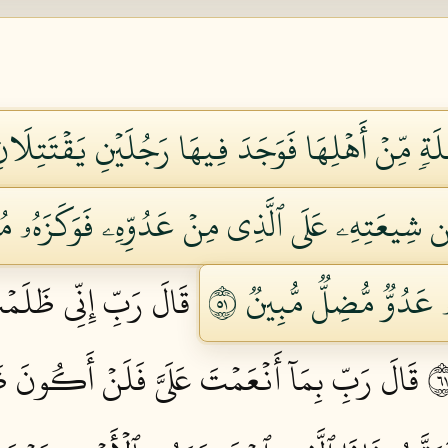
َةٖ مِّنۡ أَهۡلِهَا فَوَجَدَ فِيهَا رَجُلَيۡنِ يَقۡتَتِلَ
ِن شِيعَتِهِۦ عَلَى ٱلَّذِي مِنۡ عَدُوِّهِۦ فَوَكَزَهُۥ م
عَدُوّٞ مُّضِلّٞ مُّبِينٞ ١٥
قَالَ رَبِّ إِنِّي ظَلَم
قَالَ رَبِّ بِمَآ أَنۡعَمۡتَ عَلَيَّ فَلَنۡ أَكُونَ ظَه