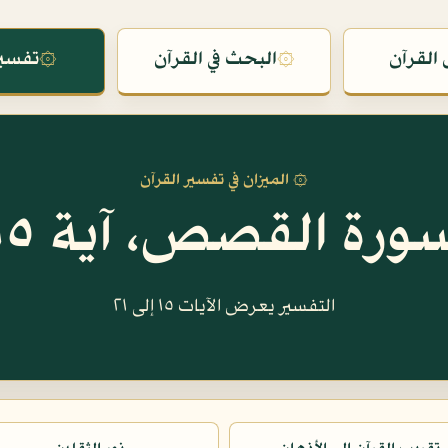
القرآن
۞
البحث في القرآن
۞
تفسير
۞ الميزان في تفسير القرآن
ورة القصص، آية ١٥
التفسير يعرض الآيات ١٥ إلى ٢١