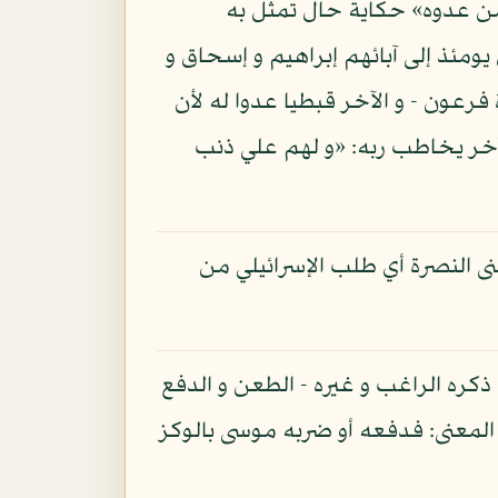
 من عدوه» حكاية حال تمثل به
 يومئذ إلى آبائهم إبراهيم و إسحاق و
 فرعون - و الآخر قبطيا عدوا له لأن
 آخر يخاطب ربه: «و لهم علي ذنب
ى النصرة أي طلب الإسرائيلي من
كره الراغب و غيره - الطعن و الدفع
المعنى: فدفعه أو ضربه موسى بالوكز