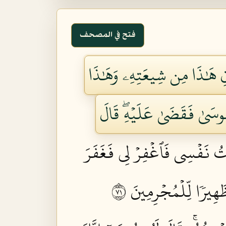
فتح في المصحف
انِ هَٰذَا مِن شِيعَتِهِۦ وَهَٰذَا
ُوسَىٰ فَقَضَىٰ عَلَيۡهِۖ قَالَ
ۡتُ نَفۡسِي فَٱغۡفِرۡ لِي فَغَفَرَ
ِيرٗا لِّلۡمُجۡرِمِينَ ١٧