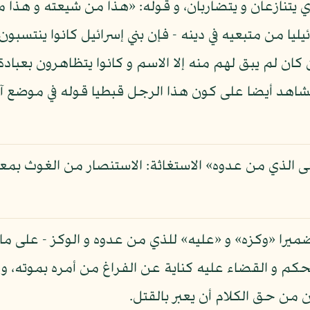
ي يتنازعان و يتضاربان، و قوله: «هذا من شيعته و هذا
يليا من متبعيه في دينه - فإن بني إسرائيل كانوا ينتسبون
 كان لم يبق لهم منه إلا الاسم و كانوا يتظاهرون بعبادة
 الشاهد أيضا على كون هذا الرجل قبطيا قوله في موضع
ى الذي من عدوه» الاستغاثة: الاستنصار من الغوث بمعن
را «وكزه» و «عليه» للذي من عدوه و الوكز - على ما ذ
كم و القضاء عليه كناية عن الفراغ من أمره بموته، و 
 من حق الكلام أن يعبر بالقتل.