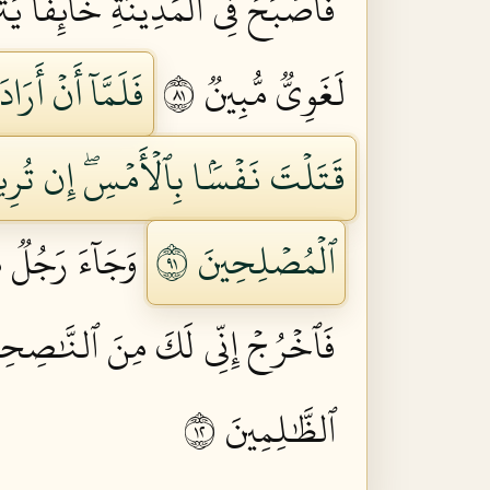
فَأَصۡبَحَ فِي ٱلۡمَدِينَةِ خَآئِفٗا يَت
لَغَوِيّٞ مُّبِينٞ ١٨
فَلَمَّآ أَنۡ أَر
قَتَلۡتَ نَفۡسَۢا بِٱلۡأَمۡسِۖ إِن تُرِي
ٱلۡمُصۡلِحِينَ ١٩
وَجَآءَ رَجُلٞ م
فَٱخۡرُجۡ إِنِّي لَكَ مِنَ ٱلنَّٰصِحِين
ٱلظَّٰلِمِينَ ٢١