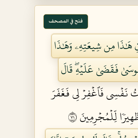
فتح في المصحف
انِ هَٰذَا مِن شِيعَتِهِۦ وَهَٰذَا
ُوسَىٰ فَقَضَىٰ عَلَيۡهِۖ قَالَ
ۡتُ نَفۡسِي فَٱغۡفِرۡ لِي فَغَفَرَ
ِيرٗا لِّلۡمُجۡرِمِينَ ١٧