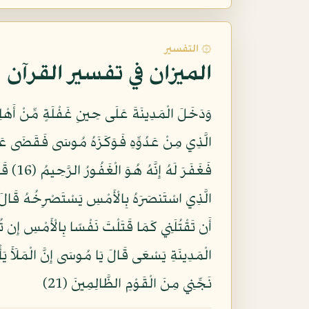
۞ التفسير
الميزان في تفسير القرآن
وَدَخَلَ الْمَدِينَةَ عَلَى حِينِ غَفْلَةٍ مِّنْ أَهْل
نَجِّنِي مِنَ الْقَوْمِ الظَّالِمِينَ (21)