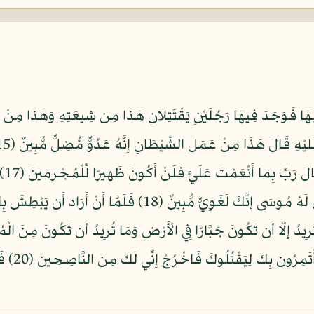
ِهَا فَوَجَدَ فِيهَا رَجُلَيْنِ يَقْتَتِلَانِ هَذَا مِن شِيعَتِهِ وَهَذَا مِنْ 
فَغَ
الَّذِي اسْتَنصَرَهُ بِالْأَمْسِ يَسْتَصْرِخُهُ قَالَ لَهُ مُوسَى إِنَّكَ لَغَ
الْمَدِينَةِ 