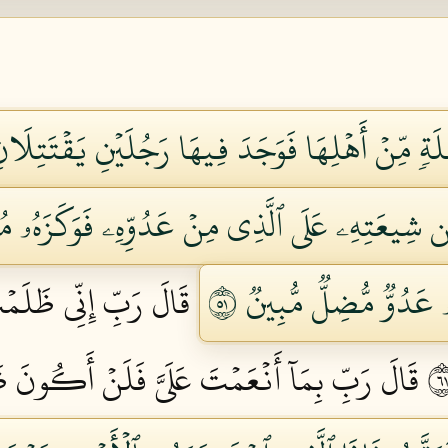
َةٖ مِّنۡ أَهۡلِهَا فَوَجَدَ فِيهَا رَجُلَيۡنِ يَقۡتَتِلَ
ِن شِيعَتِهِۦ عَلَى ٱلَّذِي مِنۡ عَدُوِّهِۦ فَوَكَزَهُۥ م
عَدُوّٞ مُّضِلّٞ مُّبِينٞ ١٥
قَالَ رَبِّ إِنِّي ظَلَم
قَالَ رَبِّ بِمَآ أَنۡعَمۡتَ عَلَيَّ فَلَنۡ أَكُونَ ظَه