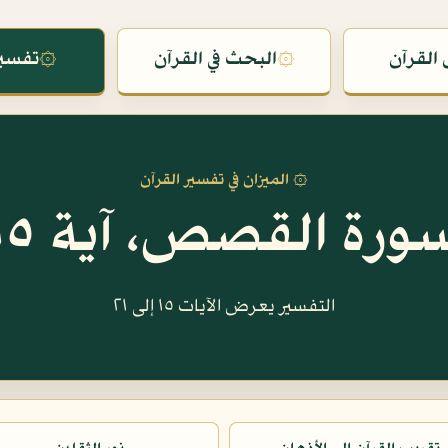
القرآن
۞
البحث في القرآن
۞
تفسير
۞ الميزان في تفسير القرآن
ورة القصص، آية ١٥
التفسير يعرض الآيات ١٥ إلى ٢١