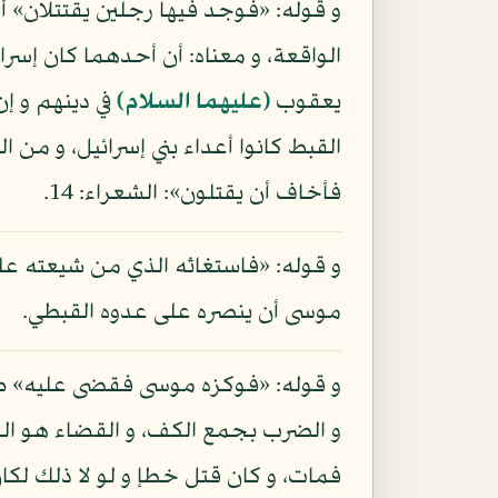
و قوله: «فوجد فيها رجلين يقتتلان» أ
الواقعة، و معناه: أن أحدهما كان إسرائ
يعقوب
(عليهما السلام)
في دينهم و إن
القبط كانوا أعداء بني إسرائيل، و من
فأخاف أن يقتلون»: الشعراء: 14.
و قوله: «فاستغاثه الذي من شيعته عل
موسى أن ينصره على عدوه القبطي.
و قوله: «فوكزه موسى فقضى عليه» ضمي
و الضرب بجمع الكف، و القضاء هو الح
فمات، و كان قتل خطإ و لو لا ذلك لكان