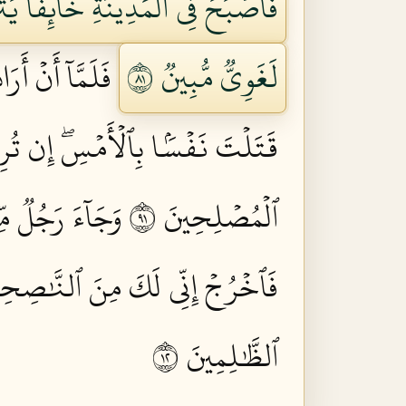
فَأَصۡبَحَ فِي ٱلۡمَدِينَةِ خَآئِفٗا يَت
لَغَوِيّٞ مُّبِينٞ ١٨
فَلَمَّآ أَنۡ أَ
قَتَلۡتَ نَفۡسَۢا بِٱلۡأَمۡسِۖ إِن تُرِ
ٱلۡمُصۡلِحِينَ ١٩
وَجَآءَ رَجُلٞ مِّ
فَٱخۡرُجۡ إِنِّي لَكَ مِنَ ٱلنَّٰصِحِين
ٱلظَّٰلِمِينَ ٢١