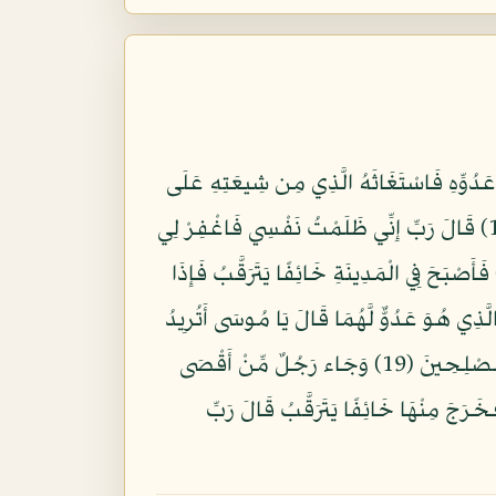
عَدُوِّهِ فَاسْتَغَاثَهُ الَّذِي مِن شِيعَتِهِ عَلَى
الَّذِي مِنْ عَدُوِّهِ فَوَكَزَهُ مُوسَى فَقَضَى عَلَيْهِ قَالَ هَذَا مِنْ عَمَلِ الشَّيْطَانِ إِنَّهُ عَدُوٌّ مُّضِلٌّ مُّبِينٌ (15) قَالَ رَبِّ إِنِّي ظَلَمْتُ نَفْسِي فَاغْفِرْ لِي
فَرَ لَهُ إِنَّهُ هُوَ الْغَفُورُ الرَّحِيمُ (16) قَالَ رَبِّ بِمَا أَنْعَمْتَ عَلَيَّ فَلَنْ أَكُونَ ظَهِيرًا لِّلْمُجْرِمِينَ (17) فَأَصْبَحَ فِي الْمَدِينَةِ خَائِفًا يَتَرَقَّبُ فَإِذَا
وِيٌّ مُّبِينٌ (18) فَلَمَّا أَنْ أَرَادَ أَن يَبْطِشَ بِالَّذِي هُوَ عَدُوٌّ لَّهُمَا قَالَ يَا مُوسَى أَتُرِيدُ
أَن تَقْتُلَنِي كَمَا قَتَلْتَ نَفْسًا بِالْأَمْسِ إِن تُرِيدُ إِلَّا أَن تَكُونَ جَبَّارًا فِي الْأَرْضِ وَمَا تُرِيدُ أَن تَكُونَ مِنَ الْمُصْلِحِينَ (19) وَجَاء رَجُلٌ مِّنْ أَقْصَى
يَسْعَى قَالَ يَا مُوسَى إِنَّ الْمَلَأَ يَأْتَمِرُونَ بِكَ لِيَقْتُلُوكَ فَاخْرُجْ إِنِّي لَكَ مِنَ النَّاصِحِينَ (20) فَخَرَجَ مِنْهَا خَائِفًا يَتَرَقَّبُ قَالَ رَبِّ