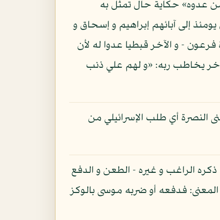
 من عدوه» حكاية حال تمثل به
 يومئذ إلى آبائهم إبراهيم و إسحاق و
 فرعون - و الآخر قبطيا عدوا له لأن
 آخر يخاطب ربه: «و لهم علي ذنب
ى النصرة أي طلب الإسرائيلي من
كره الراغب و غيره - الطعن و الدفع
المعنى: فدفعه أو ضربه موسى بالوكز