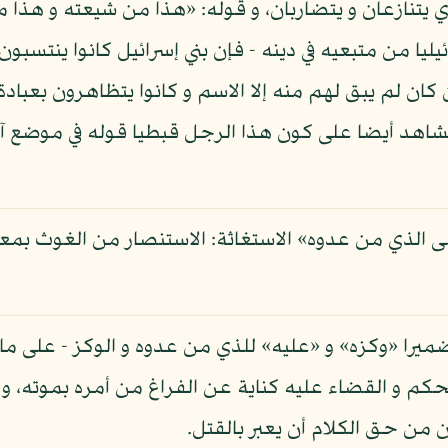
ي يتنازعان و يتضاربان، و قوله: «هذا من شيعته و هذا
يليا من متبعيه في دينه - فإن بني إسرائيل كانوا ينتسبون
 كان لم يبق لهم منه إلا الاسم و كانوا يتظاهرون بعبادة
 الشاهد أيضا على كون هذا الرجل قبطيا قوله في موضع
ى الذي من عدوه» الاستغاثة: الاستنصار من الغوث بمعن
را «وكزه» و «عليه» للذي من عدوه و الوكز - على ما ذ
كم و القضاء عليه كناية عن الفراغ من أمره بموته، و 
 من حق الكلام أن يعبر بالقتل.