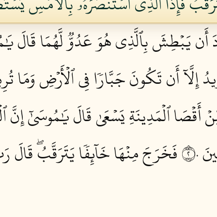
َرَقَّبُ فَإِذَا ٱلَّذِي ٱسۡتَنصَرَهُۥ بِٱلۡأَمۡسِ يَسۡتَص
رَادَ أَن يَبۡطِشَ بِٱلَّذِي هُوَ عَدُوّٞ لَّهُمَا قَالَ يَٰ
يدُ إِلَّآ أَن تَكُونَ جَبَّارٗا فِي ٱلۡأَرۡضِ وَمَا تُ
نۡ أَقۡصَا ٱلۡمَدِينَةِ يَسۡعَىٰ قَالَ يَٰمُوسَىٰٓ إِنَّ ٱلۡ
َ ٢٠
فَخَرَجَ مِنۡهَا خَآئِفٗا يَتَرَقَّبُۖ قَالَ رَبّ