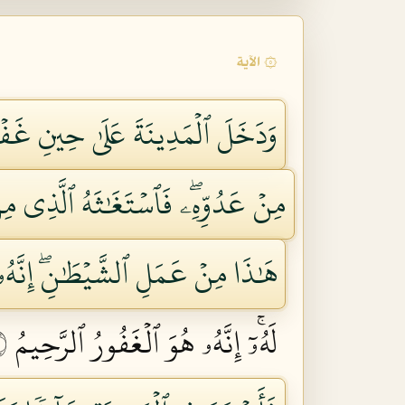
۞ الآية
وَدَخَلَ ٱلۡمَدِينَةَ عَلَىٰ حِينِ غَفۡل
مِنۡ عَدُوِّهِۦۖ فَٱسۡتَغَٰثَهُ ٱلَّذِي م
هَٰذَا مِنۡ عَمَلِ ٱلشَّيۡطَٰنِۖ إِنَّهُۥ 
لَهُۥٓۚ إِنَّهُۥ هُوَ ٱلۡغَفُورُ ٱلرَّحِيمُ ١٦