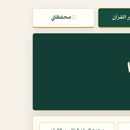
 القرآن
۞
محفظتي