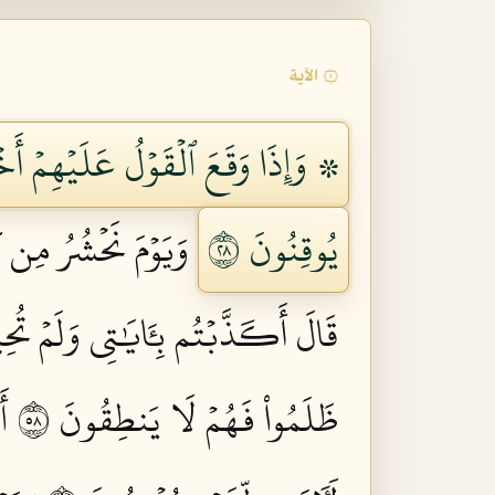
۞ الآية
۞ وَإِذَا وَقَعَ ٱلۡقَوۡلُ عَلَيۡهِمۡ أَخۡرَج
يُوقِنُونَ ٨٢
وَيَوۡمَ نَحۡشُرُ مِن كُ
قَالَ أَكَذَّبۡتُم بِـَٔايَٰتِي وَلَمۡ تُحِ
ظَلَمُواْ فَهُمۡ لَا يَنطِقُونَ ٨٥
أَ