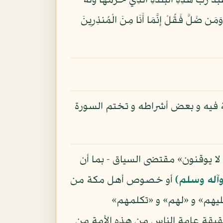
لْ تُجْزَوْنَ إِلَّا مَا كُنتُمْ تَعْمَلُونَ (90) إِنَّمَا أُمِرْتُ أَنْ أَعْبُدَ رَبَّ هَذِهِ الْبَلْدَةِ الَّذِي حَرَّمَهَا وَلَهُ
َمَا يَهْتَدِي لِنَفْسِهِ وَمَن ضَلَّ فَقُلْ إِنَّمَا أَنَا مِنَ الْمُنذِرِينَ
ة فيه و بعض أشراطه و تختم السورة
 لا يوقنون» مقتضى السياق - بما أن
وآله وسلم)
أو خصوص أهل مكة من
ليهم» و «لهم» و «تكلمهم»
قيقة عامة الناس من هذه الأمة من