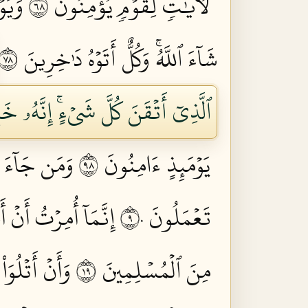
لَأٓيَٰتٖ لِّقَوۡمٖ يُؤۡمِنُونَ ٨٦
وَيَو
شَآءَ ٱللَّهُۚ وَكُلٌّ أَتَوۡهُ دَٰخِرِينَ ٨٧
ٱلَّذِيٓ أَتۡقَنَ كُلَّ شَيۡءٍۚ إِنَّهُۥ خَبِ
يَوۡمَئِذٍ ءَامِنُونَ ٨٩
وَمَن جَآءَ ب
تَعۡمَلُونَ ٩٠
إِنَّمَآ أُمِرۡتُ أَنۡ
مِنَ ٱلۡمُسۡلِمِينَ ٩١
وَأَنۡ أَتۡلُوَ