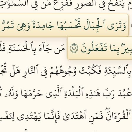
ۡمَ يُنفَخُ فِي ٱلصُّورِ فَفَزِعَ مَن فِي ٱلسَّمَٰوَٰتِ
وَتَرَى ٱلۡجِبَالَ تَحۡسَبُهَا جَامِدَةٗ وَهِيَ تَمُرُّ 
يرُۢ بِمَا تَفۡعَلُونَ ٨٨
مَن جَآءَ بِٱلۡحَسَنَةِ فَلَ
ِٱلسَّيِّئَةِ فَكُبَّتۡ وُجُوهُهُمۡ فِي ٱلنَّارِ هَلۡ تُجۡز
 أَعۡبُدَ رَبَّ هَٰذِهِ ٱلۡبَلۡدَةِ ٱلَّذِي حَرَّمَهَا وَلَهُ
اْ ٱلۡقُرۡءَانَۖ فَمَنِ ٱهۡتَدَىٰ فَإِنَّمَا يَهۡتَدِي لِنَفۡسِ