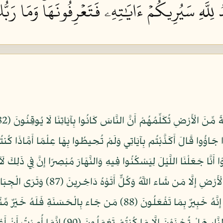
 لِلَّهِ سَيُرِيكُمۡ ءَايَٰتِهِۦ فَتَعۡرِفُونَهَاۚ وَمَا رَبُّ
الصُّورِ فَفَزِعَ مَن فِي السَّمَاوَاتِ وَمَن فِي ا