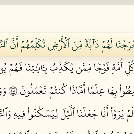
ۡنَا لَهُمۡ دَآبَّةٗ مِّنَ ٱلۡأَرۡضِ تُكَلِّمُهُمۡ أَنَّ ٱلنَّا
لِّ أُمَّةٖ فَوۡجٗا مِّمَّن يُكَذِّبُ بِـَٔايَٰتِنَا فَهُمۡ يُو
يطُواْ بِهَا عِلۡمًا أَمَّاذَا كُنتُمۡ تَعۡمَلُونَ ٨٤
وَو
لَمۡ يَرَوۡاْ أَنَّا جَعَلۡنَا ٱلَّيۡلَ لِيَسۡكُنُواْ فِيهِ وَٱلن