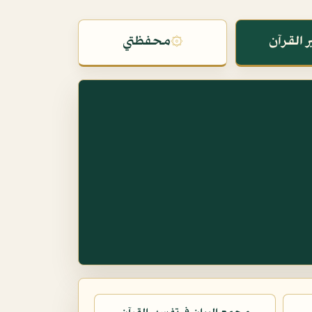
 القرآن
۞
محفظتي