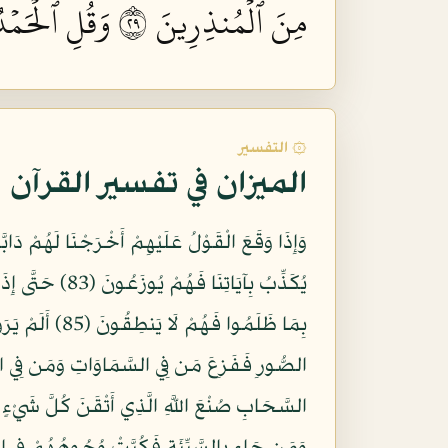
مِنَ ٱلۡمُنذِرِينَ ٩٢
وَقُلِ ٱلۡحَمۡدُ
۞ التفسير
الميزان في تفسير القرآن