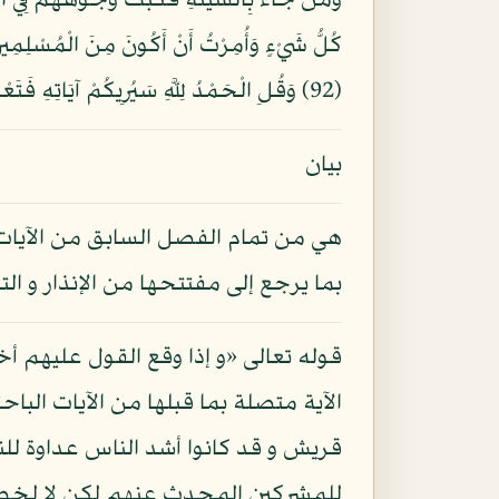
(92) وَقُلِ الْحَمْدُ لِلَّهِ سَيُرِيكُمْ آيَاتِهِ فَتَعْرِفُونَهَا وَمَا رَبُّكَ بِغَافِلٍ عَمَّا تَعْمَلُونَ (93)
بيان
هي من تمام الفصل السابق من الآيات 
بما يرجع إلى مفتتحها من الإنذار و الت
قوله تعالى «و إذا وقع القول عليهم أخ
الآية متصلة بما قبلها من الآيات البا
قريش و قد كانوا أشد الناس عداوة للن
للمشركين المحدث عنهم لكن لا لخصوص