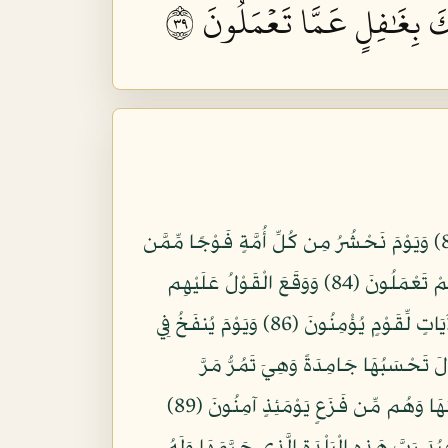
كَ بِغَٰفِلٍ عَمَّا تَعۡمَلُونَ ٩٣
وَإِذَا وَقَعَ الْقَوْلُ عَلَيْهِمْ أَخْرَجْنَا لَهُمْ دَابَّةً مِّنَ الْأَرْضِ تُكَلِّمُهُمْ أَنَّ النَّاسَ كَانُوا بِآيَاتِنَا لَا يُوقِنُونَ (82) وَيَوْمَ نَحْشُرُ مِن كُلِّ أُمَّةٍ فَوْجًا مِّمَّن
يُكَذِّبُ بِآيَاتِنَا فَهُمْ يُوزَعُونَ (83) حَتَّى إِذَا جَاؤُوا قَالَ أَكَذَّبْتُم بِآيَاتِي وَلَمْ تُحِيطُوا بِهَا عِلْمًا أَمَّاذَا كُنتُمْ تَعْمَلُونَ (84) وَوَقَعَ الْقَوْلُ عَلَيْهِم
بِمَا ظَلَمُوا فَهُمْ لَا يَنطِقُونَ (85) أَلَمْ يَرَوْا أَنَّا جَعَلْنَا اللَّيْلَ لِيَسْكُنُوا فِيهِ وَالنَّهَارَ مُبْصِرًا إِنَّ فِي ذَلِكَ لَآيَاتٍ لِّقَوْمٍ يُؤْمِنُونَ (86) وَيَوْمَ يُنفَخُ فِي
لْأَرْضِ إِلَّا مَن شَاء اللَّهُ وَكُلٌّ أَتَوْهُ دَاخِرِينَ (87) وَتَرَى الْجِبَالَ تَحْسَبُهَا جَامِدَةً وَهِيَ تَمُرُّ مَرَّ
السَّحَابِ صُنْعَ اللَّهِ الَّذِي أَتْقَنَ كُلَّ شَيْءٍ إِنَّهُ خَبِيرٌ بِمَا تَفْعَلُونَ (88) مَن جَاء بِالْحَسَنَةِ فَلَهُ خَيْرٌ مِّنْهَا وَهُم مِّن فَزَعٍ يَوْمَئِذٍ آمِنُونَ (89)