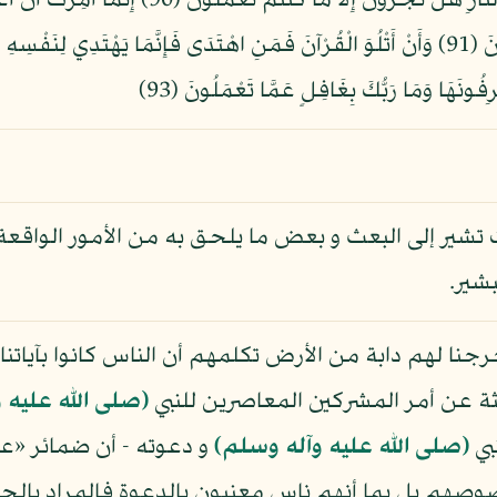
وَمَن جَاء بِالسَّيِّئَةِ فَكُبَّتْ وُجُوهُهُمْ فِي النَّارِ هَ
كُلُّ شَيْءٍ وَأُمِرْتُ أَنْ أَكُونَ مِنَ الْمُسْلِمِينَ (91) وَأَنْ أَتْلُوَ الْقُرْآنَ فَمَنِ اهْتَدَى فَإِنّ
تشير إلى البعث و بعض ما يلحق به من الأمور الواقع
بشير.
رجنا لهم دابة من الأرض تكلمهم أن الناس كانوا بآياتنا
حثة عن أمر المشركين المعاصرين للنبي
(صلى الله عليه 
بي
(صلى الله عليه وآله وسلم)
و دعوته - أن ضمائر «ع
هم بل بما أنهم ناس معنيون بالدعوة فالمراد بالح