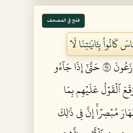
فتح في المصحف
سَ كَانُواْ بِـَٔايَٰتِنَا لَا
زَعُونَ ٨٣
حَتَّىٰٓ إِذَا جَآءُو
َقَعَ ٱلۡقَوۡلُ عَلَيۡهِم بِمَا
َّهَارَ مُبۡصِرًاۚ إِنَّ فِي ذَٰلِكَ