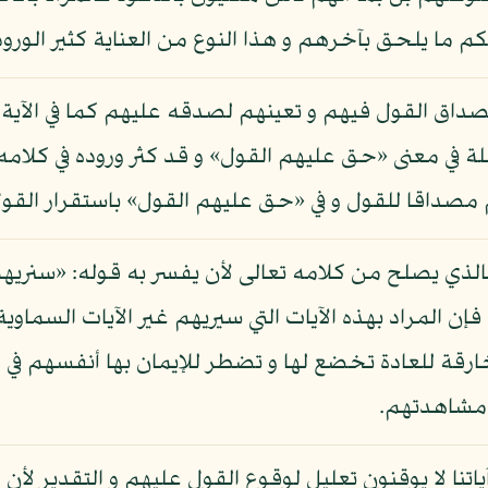
ا يلحق بآخرهم و هذا النوع من العناية كثير الورود ف
اق القول فيهم و تعينهم لصدقه عليهم كما في الآية ال
في معنى «حق عليهم القول» و قد كثر وروده في كلامه تع
م مصداقا للقول و في «حق عليهم القول» باستقرار القول
الذي يصلح من كلامه تعالى لأن يفسر به قوله: «سنريهم آ
تبين لهم أنه الحق: حم السجدة: 53، فإن المراد بهذه الآيات التي سيريهم غير الآ
ة للعادة تخضع لها و تضطر للإيمان بها أنفسهم في ح
 مشاهدتهم.
ياتنا لا يوقنون تعليل لوقوع القول عليهم و التقدير لأن ا