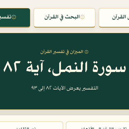
القرآن
۞
البحث في القرآن
۞
تفسير
۞ الميزان في تفسير القرآن
سورة النمل، آية ٨٢
التفسير يعرض الآيات ٨٢ إلى ٩٣