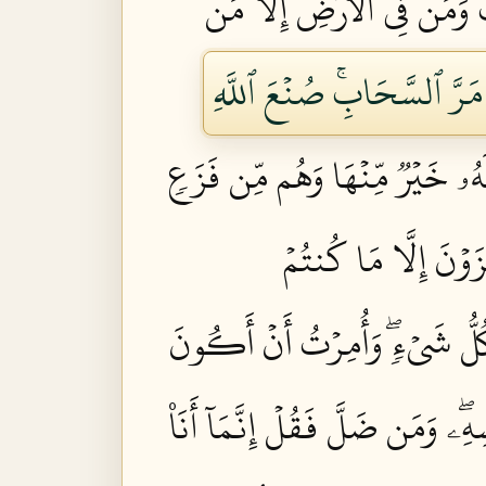
 وَمَن فِي ٱلۡأَرۡضِ إِلَّا مَن
مَرَّ ٱلسَّحَابِۚ صُنۡعَ ٱللَّهِ
هُۥ خَيۡرٞ مِّنۡهَا وَهُم مِّن فَزَعٖ
َوۡنَ إِلَّا مَا كُنتُمۡ
ۥ كُلُّ شَيۡءٖۖ وَأُمِرۡتُ أَنۡ أَكُونَ
هِۦۖ وَمَن ضَلَّ فَقُلۡ إِنَّمَآ أَنَا۠