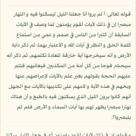
قوله تعالى: أ لم يروا أنا جعلنا الليل ليسكنوا فيه و النهار
مبصرا إن في ذلك لآيات لقوم يؤمنون لما وصف في الآيات
السابقة أن كثيرا من الناس في صمم و عمي من استماع
كلمة الحق و النظر في آيات الله و الاعتبار بهما، ثم ذكر دابة
الأرض و أنه سيخرجها آية خارقة للعادة تكلمهم، ثم ذكر أنه
سيحشر فوجا من كل أمة من المكذبين فيعاتبهم فتتم
عليهم الحجة بقولهم بغير علم بالآيات لإعراضهم عنها
وبخهم في هذه الآية و لامهم على تكذيبها بالآيات مع الجهل
أنهم كانوا يرون الليل الذي يسكنون فيه بالطبع و أن هناك
نهارا مبصرا يظهر لهم بها آيات السماء و الأرض فلم لم
يتبصروا؟.
و قوله: إن في ذلك لآيات لقوم يؤمنون أي في جعل الليل سكنا