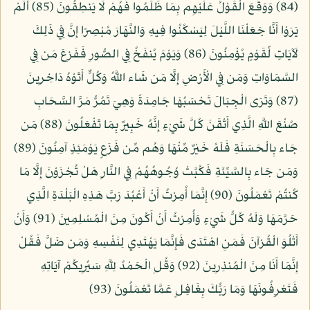
(84) وَوَقَعَ الْقَوْلُ عَلَيْهِم بِمَا ظَلَمُوا فَهُمْ لَا يَنطِقُونَ (85) أَلَمْ
يَرَوْا أَنَّا جَعَلْنَا اللَّيْلَ لِيَسْكُنُوا فِيهِ وَالنَّهَارَ مُبْصِرًا إِنَّ فِي ذَلِكَ
لَآيَاتٍ لِّقَوْمٍ يُؤْمِنُونَ (86) وَيَوْمَ يُنفَخُ فِي الصُّورِ فَفَزِعَ مَن فِي
السَّمَاوَاتِ وَمَن فِي الْأَرْضِ إِلَّا مَن شَاء اللَّهُ وَكُلٌّ أَتَوْهُ دَاخِرِينَ
(87) وَتَرَى الْجِبَالَ تَحْسَبُهَا جَامِدَةً وَهِيَ تَمُرُّ مَرَّ السَّحَابِ
صُنْعَ اللَّهِ الَّذِي أَتْقَنَ كُلَّ شَيْءٍ إِنَّهُ خَبِيرٌ بِمَا تَفْعَلُونَ (88) مَن
جَاء بِالْحَسَنَةِ فَلَهُ خَيْرٌ مِّنْهَا وَهُم مِّن فَزَعٍ يَوْمَئِذٍ آمِنُونَ (89)
وَمَن جَاء بِالسَّيِّئَةِ فَكُبَّتْ وُجُوهُهُمْ فِي النَّارِ هَلْ تُجْزَوْنَ إِلَّا مَا
كُنتُمْ تَعْمَلُونَ (90) إِنَّمَا أُمِرْتُ أَنْ أَعْبُدَ رَبَّ هَذِهِ الْبَلْدَةِ الَّذِي
حَرَّمَهَا وَلَهُ كُلُّ شَيْءٍ وَأُمِرْتُ أَنْ أَكُونَ مِنَ الْمُسْلِمِينَ (91) وَأَنْ
أَتْلُوَ الْقُرْآنَ فَمَنِ اهْتَدَى فَإِنَّمَا يَهْتَدِي لِنَفْسِهِ وَمَن ضَلَّ فَقُلْ
إِنَّمَا أَنَا مِنَ الْمُنذِرِينَ (92) وَقُلِ الْحَمْدُ لِلَّهِ سَيُرِيكُمْ آيَاتِهِ
فَتَعْرِفُونَهَا وَمَا رَبُّكَ بِغَافِلٍ عَمَّا تَعْمَلُونَ (93)