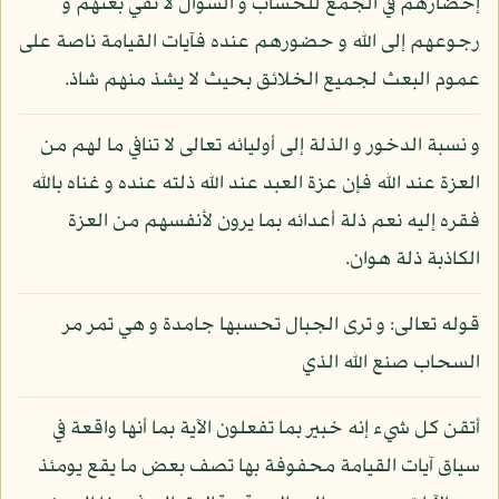
إحضارهم في الجمع للحساب و السؤال لا نفي بعثهم و
رجوعهم إلى الله و حضورهم عنده فآيات القيامة ناصة على
عموم البعث لجميع الخلائق بحيث لا يشذ منهم شاذ.
و نسبة الدخور و الذلة إلى أوليائه تعالى لا تنافي ما لهم من
العزة عند الله فإن عزة العبد عند الله ذلته عنده و غناه بالله
فقره إليه نعم ذلة أعدائه بما يرون لأنفسهم من العزة
الكاذبة ذلة هوان.
قوله تعالى: و ترى الجبال تحسبها جامدة و هي تمر مر
السحاب صنع الله الذي
أتقن كل شيء إنه خبير بما تفعلون الآية بما أنها واقعة في
سياق آيات القيامة محفوفة بها تصف بعض ما يقع يومئذ