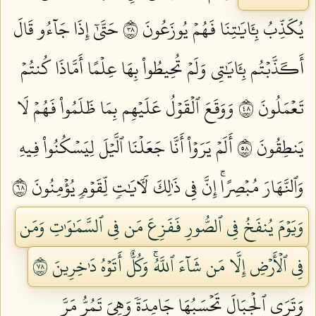
يُكَذِّبُ بِـَٔايَٰتِنَا فَهُمۡ يُوزَعُونَ ٨٣
حَتَّىٰٓ إِذَا جَآءُو قَالَ
أَكَذَّبۡتُم بِـَٔايَٰتِي وَلَمۡ تُحِيطُواْ بِهَا عِلۡمًا أَمَّاذَا كُنتُمۡ
تَعۡمَلُونَ ٨٤
وَوَقَعَ ٱلۡقَوۡلُ عَلَيۡهِم بِمَا ظَلَمُواْ فَهُمۡ لَا
يَنطِقُونَ ٨٥
أَلَمۡ يَرَوۡاْ أَنَّا جَعَلۡنَا ٱلَّيۡلَ لِيَسۡكُنُواْ فِيهِ
وَٱلنَّهَارَ مُبۡصِرًاۚ إِنَّ فِي ذَٰلِكَ لَأٓيَٰتٖ لِّقَوۡمٖ يُؤۡمِنُونَ ٨٦
وَيَوۡمَ يُنفَخُ فِي ٱلصُّورِ فَفَزِعَ مَن فِي ٱلسَّمَٰوَٰتِ وَمَن
فِي ٱلۡأَرۡضِ إِلَّا مَن شَآءَ ٱللَّهُۚ وَكُلٌّ أَتَوۡهُ دَٰخِرِينَ ٨٧
وَتَرَى ٱلۡجِبَالَ تَحۡسَبُهَا جَامِدَةٗ وَهِيَ تَمُرُّ مَرَّ