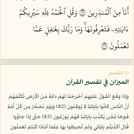
أَنَا۠ مِنَ ٱلۡمُنذِرِينَ ٩٢
وَقُلِ ٱلۡحَمۡدُ لِلَّهِ سَيُرِيكُمۡ
ءَايَٰتِهِۦ فَتَعۡرِفُونَهَاۚ وَمَا رَبُّكَ بِغَٰفِلٍ عَمَّا
تَعۡمَلُونَ ٩٣
۞ التفسير
الميزان في تفسير القرآن
وَإِذَا وَقَعَ الْقَوْلُ عَلَيْهِمْ أَخْرَجْنَا لَهُمْ دَابَّةً مِّنَ الْأَرْضِ تُكَلِّمُهُمْ
أَنَّ النَّاسَ كَانُوا بِآيَاتِنَا لَا يُوقِنُونَ (82) وَيَوْمَ نَحْشُرُ مِن كُلِّ أُمَّةٍ
فَوْجًا مِّمَّن يُكَذِّبُ بِآيَاتِنَا فَهُمْ يُوزَعُونَ (83) حَتَّى إِذَا جَاؤُوا
قَالَ أَكَذَّبْتُم بِآيَاتِي وَلَمْ تُحِيطُوا بِهَا عِلْمًا أَمَّاذَا كُنتُمْ تَعْمَلُونَ