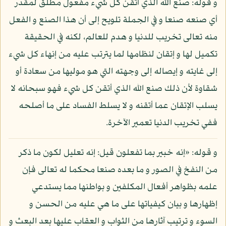
و قوله: صنع الله الذي أتقن كل شيء مفعول مطلق لمقدر
أي صنعه صنعا و في الجملة تلويح إلى أن هذا الصنع و الفعل
منه تعالى تخريب للدنيا و هدم للعالم، لكنه في الحقيقة
تكميل لها و إتقان لنظامها لما يترتب عليه من إنهاء كل شيء
إلى غايته و إيصاله إلى وجهته التي هو موليها من سعادة أو
شقاوة لأن ذلك صنع الله الذي أتقن كل شيء فهو سبحانه لا
يسلب الإتقان عما أتقنه و لا يسلط الفساد على ما أصلحه
ففي تخريب الدنيا تعمير الآخرة.
و قوله: «إنه خبير بما تفعلون قيل: إنه تعليل لكون ما ذكر
من النفخ في الصور و ما بعده صنعا محكما له تعالى فإن
علمه بظواهر أفعال المكلفين و بواطنها مما يستدعي
إظهارها و بيان كيفياتها على ما هي عليه من الحسن و
السوء و ترتيب آثارها من الثواب و العقاب عليها بعد البعث و