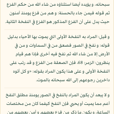
سبحانه، و يؤيده أيضا استثناؤه من شاء الله من حكم الفزع
ثم قوله فيمن جاء بالحسنة: و هم من فزع يومئذ آمنون
حيث يدل على أن الفزع المذكور هو الفزع في النفخة الثانية.
و قيل: المراد به النفخة الأولى التي يموت بها الأحياء بدليل
قوله: و نفخ في الصور فصعق من في السماوات و من في
الأرض إلا من شاء الله ثم نفخ فيه أخرى فإذا هم قيام
ينظرون: الزمر: 68، فإن الصعقة من الفزع و قد رتب على
النفخة الأولى و على هذا يكون المراد بقوله: «و كل أتوه
داخرين رجوعهم إلى الله سبحانه بالموت.
و لا يبعد أن يكون المراد بالنفخ في الصور يومئذ مطلق النفخ
أعم مما يميت أو يحيي فإن النفخ كيفما كان من مختصات
الساعة، و يكون ما ذكر من فزع بعضهم و أمن بعضهم من