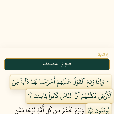
۞ الآية
فتح في المصحف
۞ وَإِذَا وَقَعَ ٱلۡقَوۡلُ عَلَيۡهِمۡ أَخۡرَجۡنَا لَهُمۡ دَآبَّةٗ مِّنَ
ٱلۡأَرۡضِ تُكَلِّمُهُمۡ أَنَّ ٱلنَّاسَ كَانُواْ بِـَٔايَٰتِنَا لَا
يُوقِنُونَ ٨٢
وَيَوۡمَ نَحۡشُرُ مِن كُلِّ أُمَّةٖ فَوۡجٗا مِّمَّن