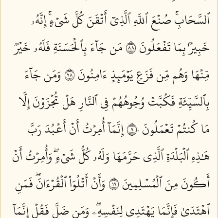
ٱلسَّحَابِۚ صُنۡعَ ٱللَّهِ ٱلَّذِيٓ أَتۡقَنَ كُلَّ شَيۡءٍۚ إِنَّهُۥ
خَبِيرُۢ بِمَا تَفۡعَلُونَ ٨٨
مَن جَآءَ بِٱلۡحَسَنَةِ فَلَهُۥ خَيۡرٞ
مِّنۡهَا وَهُم مِّن فَزَعٖ يَوۡمَئِذٍ ءَامِنُونَ ٨٩
وَمَن جَآءَ
بِٱلسَّيِّئَةِ فَكُبَّتۡ وُجُوهُهُمۡ فِي ٱلنَّارِ هَلۡ تُجۡزَوۡنَ إِلَّا
مَا كُنتُمۡ تَعۡمَلُونَ ٩٠
إِنَّمَآ أُمِرۡتُ أَنۡ أَعۡبُدَ رَبَّ
هَٰذِهِ ٱلۡبَلۡدَةِ ٱلَّذِي حَرَّمَهَا وَلَهُۥ كُلُّ شَيۡءٖۖ وَأُمِرۡتُ أَنۡ
أَكُونَ مِنَ ٱلۡمُسۡلِمِينَ ٩١
وَأَنۡ أَتۡلُوَاْ ٱلۡقُرۡءَانَۖ فَمَنِ
ٱهۡتَدَىٰ فَإِنَّمَا يَهۡتَدِي لِنَفۡسِهِۦۖ وَمَن ضَلَّ فَقُلۡ إِنَّمَآ