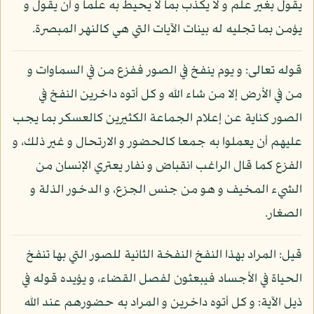
يقول بغير علم و لا يكذب بما لا يحيط به علما و أن يقول و
يؤمن بما تجليه له بينات الآيات التي هي كالنهر المبصرة.
قوله تعالى: و يوم ينفخ في الصور ففزع من في السماوات و
من في الأرض إلا من شاء الله و كل أتوه داخرين النفخ في
الصور كناية عن إعلام الجماعة الكثيرين كالعسكر بما يجب
عليهم أن يعملوا به جمعا كالحضور و الارتحال و غير ذلك، و
الفزع كما قال الراغب انقباض و نفار يعتري الإنسان من
الشيء المخيف و هو من جنس الجزع، و الدخور الذلة و
الصغار.
قيل: المراد بهذا النفخ النفخة الثانية للصور التي بها تنفخ
الحياة في الأجساد فيبعثون لفصل القضاء، و يؤيده قوله في
ذيل الآية: و كل أتوه داخرين و المراد به حضورهم عند الله