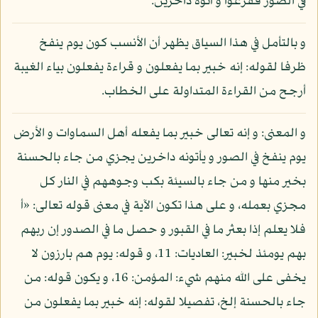
في الصور ففزعوا و أتوه داخرين.
و بالتأمل في هذا السياق يظهر أن الأنسب كون يوم ينفخ
ظرفا لقوله: إنه خبير بما يفعلون و قراءة يفعلون بياء الغيبة
أرجح من القراءة المتداولة على الخطاب.
و المعنى: و إنه تعالى خبير بما يفعله أهل السماوات و الأرض
يوم ينفخ في الصور و يأتونه داخرين يجزي من جاء بالحسنة
بخير منها و من جاء بالسيئة بكب وجوههم في النار كل
مجزي بعمله، و على هذا تكون الآية في معنى قوله تعالى: «أ
فلا يعلم إذا بعثر ما في القبور و حصل ما في الصدور إن ربهم
بهم يومئذ لخبير: العاديات: 11، و قوله: يوم هم بارزون لا
يخفى على الله منهم شيء: المؤمن: 16، و يكون قوله: من
جاء بالحسنة إلخ، تفصيلا لقوله: إنه خبير بما يفعلون من