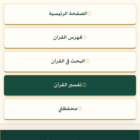
۞
الصفحة الرئيسية
۞
فهرس القرآن
۞
البحث في القرآن
۞
تفسير القرآن
۞
محفظتي