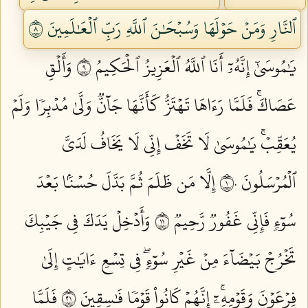
ٱلنَّارِ وَمَنۡ حَوۡلَهَا وَسُبۡحَٰنَ ٱللَّهِ رَبِّ ٱلۡعَٰلَمِينَ ٨
يَٰمُوسَىٰٓ إِنَّهُۥٓ أَنَا ٱللَّهُ ٱلۡعَزِيزُ ٱلۡحَكِيمُ ٩
وَأَلۡقِ
عَصَاكَۚ فَلَمَّا رَءَاهَا تَهۡتَزُّ كَأَنَّهَا جَآنّٞ وَلَّىٰ مُدۡبِرٗا وَلَمۡ
يُعَقِّبۡۚ يَٰمُوسَىٰ لَا تَخَفۡ إِنِّي لَا يَخَافُ لَدَيَّ
ٱلۡمُرۡسَلُونَ ١٠
إِلَّا مَن ظَلَمَ ثُمَّ بَدَّلَ حُسۡنَۢا بَعۡدَ
سُوٓءٖ فَإِنِّي غَفُورٞ رَّحِيمٞ ١١
وَأَدۡخِلۡ يَدَكَ فِي جَيۡبِكَ
تَخۡرُجۡ بَيۡضَآءَ مِنۡ غَيۡرِ سُوٓءٖۖ فِي تِسۡعِ ءَايَٰتٍ إِلَىٰ
فِرۡعَوۡنَ وَقَوۡمِهِۦٓۚ إِنَّهُمۡ كَانُواْ قَوۡمٗا فَٰسِقِينَ ١٢
فَلَمَّا