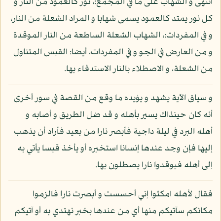
انتهى و الشهاب على ما في المجمع:، نور كالعمود من النار و
كل نور يمتد كالعمود يسمى شهابا و المراد الشعلة من النار،
و في المفردات:، الشهاب الشعلة الساطعة من النار الموقدة
و من العارض في الجو و في المفردات، أيضا: القبس المتناول
من الشعلة، و الاصطلاء بالنار الاستدفاء بها.
و سياق الآية يشهد و يؤيده ما وقع من القصة في سور أخرى
أنه كان حينذاك يسير بأهله و قد ضل الطريق و أصابه و
أهله البرد في ليلة داجية فأبصر نارا من بعيد فأراد أن يذهب
إليها فإن وجد عندها إنسانا استخبره أو يأخذ قبسا يأتي به
إلى أهله فيوقدوا نارا يصطلون بها.
فقال لأهله امكثوا إني أحسست و أبصرت نارا فالزموا
مكانكم سآتيكم منها أي من عندها بخبر نهتدي به أو آتيكم