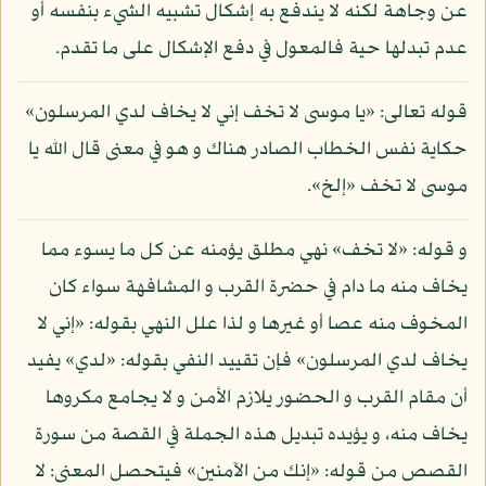
عن وجاهة لكنه لا يندفع به إشكال تشبيه الشيء بنفسه أو
عدم تبدلها حية فالمعول في دفع الإشكال على ما تقدم.
قوله تعالى: «يا موسى لا تخف إني لا يخاف لدي المرسلون»
حكاية نفس الخطاب الصادر هناك و هو في معنى قال الله يا
موسى لا تخف «إلخ».
و قوله: «لا تخف» نهي مطلق يؤمنه عن كل ما يسوء مما
يخاف منه ما دام في حضرة القرب و المشافهة سواء كان
المخوف منه عصا أو غيرها و لذا علل النهي بقوله: «إني لا
يخاف لدي المرسلون» فإن تقييد النفي بقوله: «لدي» يفيد
أن مقام القرب و الحضور يلازم الأمن و لا يجامع مكروها
يخاف منه، و يؤيده تبديل هذه الجملة في القصة من سورة
القصص من قوله: «إنك من الآمنين» فيتحصل المعنى: لا