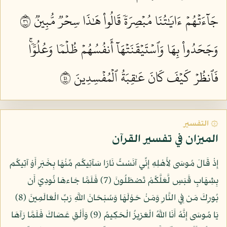
جَآءَتۡهُمۡ ءَايَٰتُنَا مُبۡصِرَةٗ قَالُواْ هَٰذَا سِحۡرٞ مُّبِينٞ ١٣
وَجَحَدُواْ بِهَا وَٱسۡتَيۡقَنَتۡهَآ أَنفُسُهُمۡ ظُلۡمٗا وَعُلُوّٗاۚ
فَٱنظُرۡ كَيۡفَ كَانَ عَٰقِبَةُ ٱلۡمُفۡسِدِينَ ١٤
۞ التفسير
الميزان في تفسير القرآن
إِذْ قَالَ مُوسَى لِأَهْلِهِ إِنِّي آنَسْتُ نَارًا سَآتِيكُم مِّنْهَا بِخَبَرٍ أَوْ آتِيكُم
بِشِهَابٍ قَبَسٍ لَّعَلَّكُمْ تَصْطَلُونَ (7) فَلَمَّا جَاءهَا نُودِيَ أَن
بُورِكَ مَن فِي النَّارِ وَمَنْ حَوْلَهَا وَسُبْحَانَ اللَّهِ رَبِّ الْعَالَمِينَ (8)
يَا مُوسَى إِنَّهُ أَنَا اللَّهُ الْعَزِيزُ الْحَكِيمُ (9) وَأَلْقِ عَصَاكَ فَلَمَّا رَآهَا