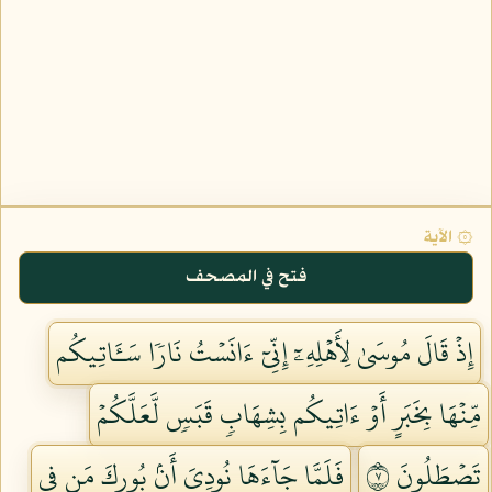
۞ الآية
فتح في المصحف
إِذۡ قَالَ مُوسَىٰ لِأَهۡلِهِۦٓ إِنِّيٓ ءَانَسۡتُ نَارٗا سَـَٔاتِيكُم
مِّنۡهَا بِخَبَرٍ أَوۡ ءَاتِيكُم بِشِهَابٖ قَبَسٖ لَّعَلَّكُمۡ
تَصۡطَلُونَ ٧
فَلَمَّا جَآءَهَا نُودِيَ أَنۢ بُورِكَ مَن فِي