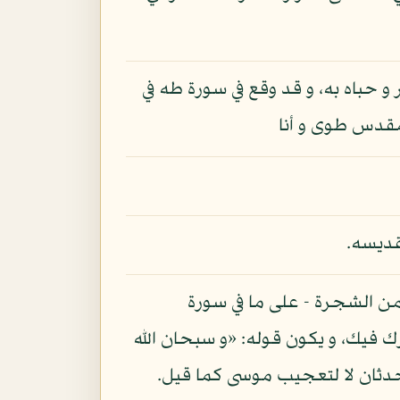
ر و حباه به، و قد وقع في سورة طه في
لمقدس طوى و أنا
قديسه.
ن من الشجرة - على ما في سورة
رك فيك، و يكون قوله: «و سبحان الله
حدثان لا لتعجيب موسى كما قيل.