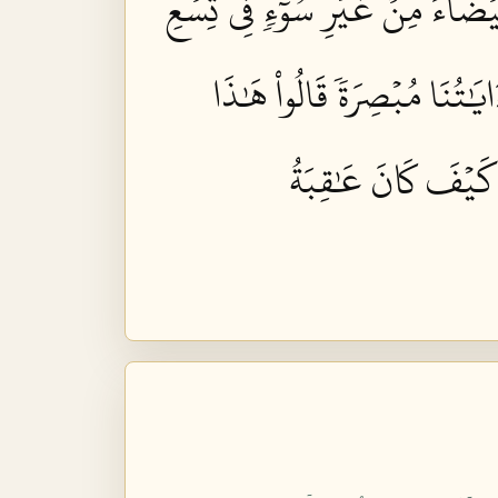
ضَآءَ مِنۡ غَيۡرِ سُوٓءٖۖ فِي تِسۡعِ
ايَٰتُنَا مُبۡصِرَةٗ قَالُواْ هَٰذَا
ۡ كَيۡفَ كَانَ عَٰقِبَةُ