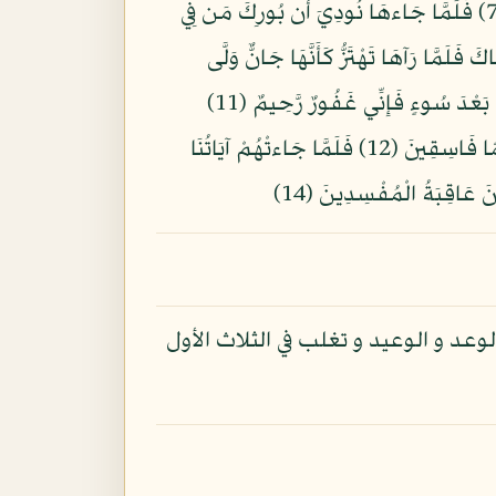
إِذْ قَالَ مُوسَى لِأَهْلِهِ إِنِّي آنَسْتُ نَارًا سَآتِيكُم مِّنْهَا بِخَبَرٍ أَوْ آتِيكُم بِشِهَابٍ قَبَسٍ لَّعَلَّكُمْ تَصْطَلُونَ (7) فَلَمَّا جَاءهَا نُودِيَ أَن بُورِكَ مَن فِي
ِّ الْعَالَمِينَ (8) يَا مُوسَى إِنَّهُ أَنَا اللَّهُ الْعَزِيزُ الْحَكِيمُ (9) وَأَلْقِ عَصَاكَ فَلَمَّا رَآهَا تَهْتَزُّ كَأَنَّهَا جَانٌّ وَلَّى
مُدْبِرًا وَلَمْ يُعَقِّبْ يَا مُوسَى لَا تَخَفْ إِنِّي لَا يَخَافُ لَدَيَّ الْمُرْسَلُونَ (10) إِلَّا مَن ظَلَمَ ثُمَّ بَدَّلَ حُسْنًا بَعْدَ سُوءٍ فَإِنِّي غَفُورٌ رَّحِيمٌ (11)
وَأَدْخِلْ يَدَكَ فِي جَيْبِكَ تَخْرُجْ بَيْضَاء مِنْ غَيْرِ سُوءٍ فِي تِسْعِ آيَاتٍ إِلَى فِرْعَوْنَ وَقَوْمِهِ إِنَّهُمْ كَانُوا قَوْمًا فَاسِقِينَ (12) فَلَمَّا جَاءتْهُمْ آيَاتُنَا
وعد و الوعيد و تغلب في الثلاث الأول