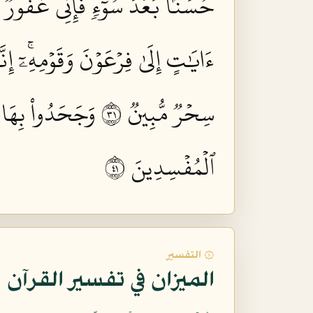
حُسۡنَۢا بَعۡدَ سُوٓءٖ فَإِنِّي غَفُورٞ رّ
ءَايَٰتٍ إِلَىٰ فِرۡعَوۡنَ وَقَوۡمِهِۦٓۚ إِنّ
سِحۡرٞ مُّبِينٞ ١٣
وَجَحَدُواْ بِهَا 
ٱلۡمُفۡسِدِينَ ١٤
۞ التفسير
الميزان في تفسير القرآن