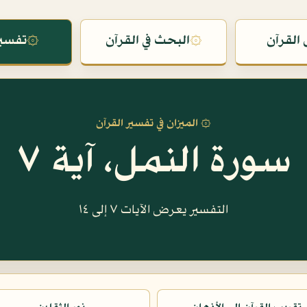
القرآن
۞
البحث في القرآن
۞
تفسير
۞ الميزان في تفسير القرآن
سورة النمل، آية ٧
التفسير يعرض الآيات ٧ إلى ١٤