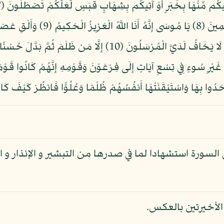
النَّارِ وَمَنْ حَوْلَهَا وَسُبْحَانَ اللَّهِ رَب
سورة استشهادا لما في صدرها من التبشير و الإنذار و ال
الأخيرتين بالعكس.