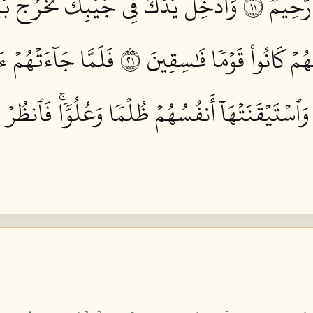
َحِيمٞ ١١
وَأَدۡخِلۡ يَدَكَ فِي جَيۡبِكَ تَخۡرُجۡ بَيۡ
َهُمۡ كَانُواْ قَوۡمٗا فَٰسِقِينَ ١٢
فَلَمَّا جَآءَتۡهُمۡ ءَ
وَٱسۡتَيۡقَنَتۡهَآ أَنفُسُهُمۡ ظُلۡمٗا وَعُلُوّٗاۚ فَٱنظُر