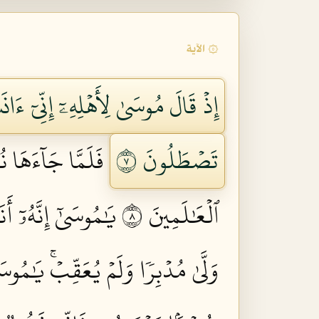
۞ الآية
إِذۡ قَالَ مُوسَىٰ لِأَهۡلِهِۦٓ إِنِّيٓ ء
تَصۡطَلُونَ ٧
فَلَمَّا جَآءَهَا 
ٱلۡعَٰلَمِينَ ٨
يَٰمُوسَىٰٓ إِنَّهُۥٓ أَن
وَلَّىٰ مُدۡبِرٗا وَلَمۡ يُعَقِّبۡۚ يَٰمُو