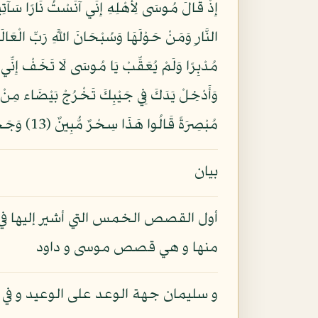
مُبْصِرَةً قَالُوا هَذَا سِحْرٌ مُّبِينٌ (13) وَجَحَدُوا بِهَا وَاسْتَيْقَنَتْهَا أَنفُسُهُمْ ظُلْمًا وَعُلُوًّا فَانظُرْ كَيْفَ كَانَ عَاقِبَةُ الْمُفْسِدِينَ (14)
بيان
أول القصص الخمس التي أشير إليها في ال
منها و هي قصص موسى و داود
و سليمان جهة الوعد على الوعيد و في 