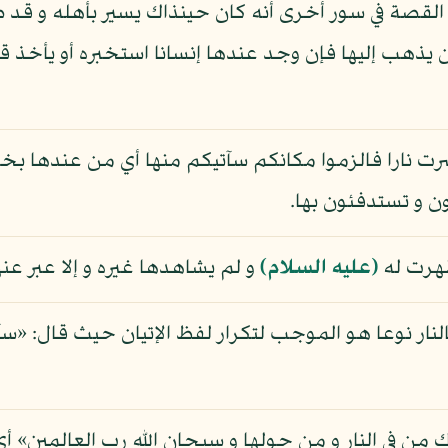
القصة في سور أخرى أنه كان حينذاك يسير بأهله و قد ضل
ن يذهب إليها فإن وجد عندها إنسانا استخبره أو يأخذ قبس
 نارا فالزموا مكانكم سآتيكم منها أي من عندها بخبر 
ون و تستدفئون بها.
ظهرت له
(عليه السلام)
و لم يشاهدها غيره و إلا عبر عنها
 بالنار نوعا هو الموجب لتكرار لفظ الإتيان حيث قال: «
 من في النار و من حولها و سبحان الله رب العالمين» أي