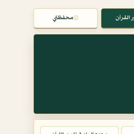
 القرآن
۞
محفظتي