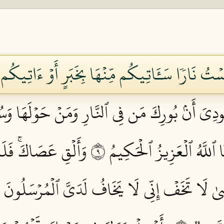
َانَسۡتُ نَارٗا سَـَٔاتِيكُم مِّنۡهَا بِخَبَرٍ أَوۡ ءَاتِيك
نُودِيَ أَنۢ بُورِكَ مَن فِي ٱلنَّارِ وَمَنۡ حَوۡلَهَا وَسُ
َا ٱللَّهُ ٱلۡعَزِيزُ ٱلۡحَكِيمُ ٩
وَأَلۡقِ عَصَاكَۚ فَلَمَّ
سَىٰ لَا تَخَفۡ إِنِّي لَا يَخَافُ لَدَيَّ ٱلۡمُرۡسَلُونَ ١٠