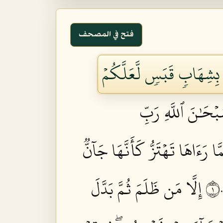
فتح في المصحف
ُم بِشِهَابٖ قَبَسٖ لَّعَلَّكُمۡ
بۡحَٰنَ ٱللَّهِ رَبِّ
ا رَءَاهَا تَهۡتَزُّ كَأَنَّهَا جَآنّٞ
إِلَّا مَن ظَلَمَ ثُمَّ بَدَّلَ