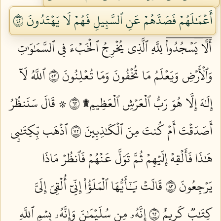
أَعۡمَٰلَهُمۡ فَصَدَّهُمۡ عَنِ ٱلسَّبِيلِ فَهُمۡ لَا يَهۡتَدُونَ ٢٤
أَلَّاۤ يَسۡجُدُواْۤ لِلَّهِ ٱلَّذِي يُخۡرِجُ ٱلۡخَبۡءَ فِي ٱلسَّمَٰوَٰتِ
وَٱلۡأَرۡضِ وَيَعۡلَمُ مَا تُخۡفُونَ وَمَا تُعۡلِنُونَ ٢٥
ٱللَّهُ لَآ
إِلَٰهَ إِلَّا هُوَ رَبُّ ٱلۡعَرۡشِ ٱلۡعَظِيمِ۩ ٢٦
۞ قَالَ سَنَنظُرُ
أَصَدَقۡتَ أَمۡ كُنتَ مِنَ ٱلۡكَٰذِبِينَ ٢٧
ٱذۡهَب بِّكِتَٰبِي
هَٰذَا فَأَلۡقِهۡ إِلَيۡهِمۡ ثُمَّ تَوَلَّ عَنۡهُمۡ فَٱنظُرۡ مَاذَا
يَرۡجِعُونَ ٢٨
قَالَتۡ يَٰٓأَيُّهَا ٱلۡمَلَؤُاْ إِنِّيٓ أُلۡقِيَ إِلَيَّ
كِتَٰبٞ كَرِيمٌ ٢٩
إِنَّهُۥ مِن سُلَيۡمَٰنَ وَإِنَّهُۥ بِسۡمِ ٱللَّهِ