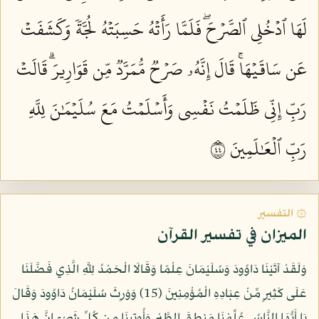
لَهَا ٱدۡخُلِي ٱلصَّرۡحَۖ فَلَمَّا رَأَتۡهُ حَسِبَتۡهُ لُجَّةٗ وَكَشَفَتۡ
عَن سَاقَيۡهَاۚ قَالَ إِنَّهُۥ صَرۡحٞ مُّمَرَّدٞ مِّن قَوَارِيرَۗ قَالَتۡ
رَبِّ إِنِّي ظَلَمۡتُ نَفۡسِي وَأَسۡلَمۡتُ مَعَ سُلَيۡمَٰنَ لِلَّهِ
رَبِّ ٱلۡعَٰلَمِينَ ٤٤
۞ التفسير
الميزان في تفسير القرآن
وَلَقَدْ آتَيْنَا دَاوُودَ وَسُلَيْمَانَ عِلْمًا وَقَالَا الْحَمْدُ لِلَّهِ الَّذِي فَضَّلَنَا
عَلَى كَثِيرٍ مِّنْ عِبَادِهِ الْمُؤْمِنِينَ (15) وَوَرِثَ سُلَيْمَانُ دَاوُودَ وَقَالَ
يَا أَيُّهَا النَّاسُ عُلِّمْنَا مَنطِقَ الطَّيْرِ وَأُوتِينَا مِن كُلِّ شَيْءٍ إِنَّ هَذَا