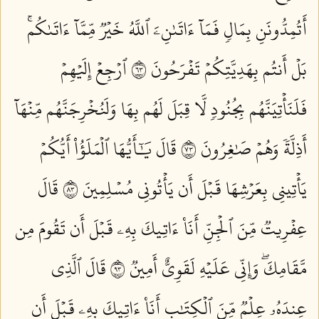
أَتُمِدُّونَنِ بِمَالٖ فَمَآ ءَاتَىٰنِۦَ ٱللَّهُ خَيۡرٞ مِّمَّآ ءَاتَىٰكُمۚ
بَلۡ أَنتُم بِهَدِيَّتِكُمۡ تَفۡرَحُونَ ٣٦
ٱرۡجِعۡ إِلَيۡهِمۡ
فَلَنَأۡتِيَنَّهُم بِجُنُودٖ لَّا قِبَلَ لَهُم بِهَا وَلَنُخۡرِجَنَّهُم مِّنۡهَآ
أَذِلَّةٗ وَهُمۡ صَٰغِرُونَ ٣٧
قَالَ يَٰٓأَيُّهَا ٱلۡمَلَؤُاْ أَيُّكُمۡ
يَأۡتِينِي بِعَرۡشِهَا قَبۡلَ أَن يَأۡتُونِي مُسۡلِمِينَ ٣٨
قَالَ
عِفۡرِيتٞ مِّنَ ٱلۡجِنِّ أَنَا۠ ءَاتِيكَ بِهِۦ قَبۡلَ أَن تَقُومَ مِن
مَّقَامِكَۖ وَإِنِّي عَلَيۡهِ لَقَوِيٌّ أَمِينٞ ٣٩
قَالَ ٱلَّذِي
عِندَهُۥ عِلۡمٞ مِّنَ ٱلۡكِتَٰبِ أَنَا۠ ءَاتِيكَ بِهِۦ قَبۡلَ أَن