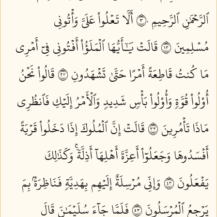
ٱلرَّحۡمَٰنِ ٱلرَّحِيمِ ٣٠
أَلَّا تَعۡلُواْ عَلَيَّ وَأۡتُونِي
مُسۡلِمِينَ ٣١
قَالَتۡ يَٰٓأَيُّهَا ٱلۡمَلَؤُاْ أَفۡتُونِي فِيٓ أَمۡرِي
مَا كُنتُ قَاطِعَةً أَمۡرًا حَتَّىٰ تَشۡهَدُونِ ٣٢
قَالُواْ نَحۡنُ
أُوْلُواْ قُوَّةٖ وَأُوْلُواْ بَأۡسٖ شَدِيدٖ وَٱلۡأَمۡرُ إِلَيۡكِ فَٱنظُرِي
مَاذَا تَأۡمُرِينَ ٣٣
قَالَتۡ إِنَّ ٱلۡمُلُوكَ إِذَا دَخَلُواْ قَرۡيَةً
أَفۡسَدُوهَا وَجَعَلُوٓاْ أَعِزَّةَ أَهۡلِهَآ أَذِلَّةٗۚ وَكَذَٰلِكَ
يَفۡعَلُونَ ٣٤
وَإِنِّي مُرۡسِلَةٌ إِلَيۡهِم بِهَدِيَّةٖ فَنَاظِرَةُۢ بِمَ
يَرۡجِعُ ٱلۡمُرۡسَلُونَ ٣٥
فَلَمَّا جَآءَ سُلَيۡمَٰنَ قَالَ