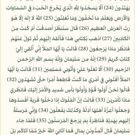
يَهْتَدُونَ (24) أَلَّا يَسْجُدُوا لِلَّهِ الَّذِي يُخْرِجُ الْخَبْءَ فِي السَّمَاوَاتِ
وَالْأَرْضِ وَيَعْلَمُ مَا تُخْفُونَ وَمَا تُعْلِنُونَ (25) اللَّهُ لَا إِلَهَ إِلَّا هُوَ
رَبُّ الْعَرْشِ الْعَظِيمِ (26) قَالَ سَنَنظُرُ أَصَدَقْتَ أَمْ كُنتَ مِنَ
الْكَاذِبِينَ (27) اذْهَب بِّكِتَابِي هَذَا فَأَلْقِهْ إِلَيْهِمْ ثُمَّ تَوَلَّ عَنْهُمْ
فَانظُرْ مَاذَا يَرْجِعُونَ (28) قَالَتْ يَا أَيُّهَا المَلَأُ إِنِّي أُلْقِيَ إِلَيَّ
كِتَابٌ كَرِيمٌ (29) إِنَّهُ مِن سُلَيْمَانَ وَإِنَّهُ بِسْمِ اللَّهِ الرَّحْمَنِ
الرَّحِيمِ (30) أَلَّا تَعْلُوا عَلَيَّ وَأْتُونِي مُسْلِمِينَ (31) قَالَتْ يَا أَيُّهَا
المَلَأُ أَفْتُونِي فِي أَمْرِي مَا كُنتُ قَاطِعَةً أَمْرًا حَتَّى تَشْهَدُونِ (32)
قَالُوا نَحْنُ أُوْلُوا قُوَّةٍ وَأُولُوا بَأْسٍ شَدِيدٍ وَالْأَمْرُ إِلَيْكِ فَانظُرِي
مَاذَا تَأْمُرِينَ (33) قَالَتْ إِنَّ الْمُلُوكَ إِذَا دَخَلُوا قَرْيَةً أَفْسَدُوهَا
وَجَعَلُوا أَعِزَّةَ أَهْلِهَا أَذِلَّةً وَكَذَلِكَ يَفْعَلُونَ (34) وَإِنِّي مُرْسِلَةٌ
إِلَيْهِم بِهَدِيَّةٍ فَنَاظِرَةٌ بِمَ يَرْجِعُ الْمُرْسَلُونَ (35) فَلَمَّا جَاء
سُلَيْمَانَ قَالَ أَتُمِدُّونَنِ بِمَالٍ فَمَا آتَانِيَ اللَّهُ خَيْرٌ مِّمَّا آتَاكُم بَلْ