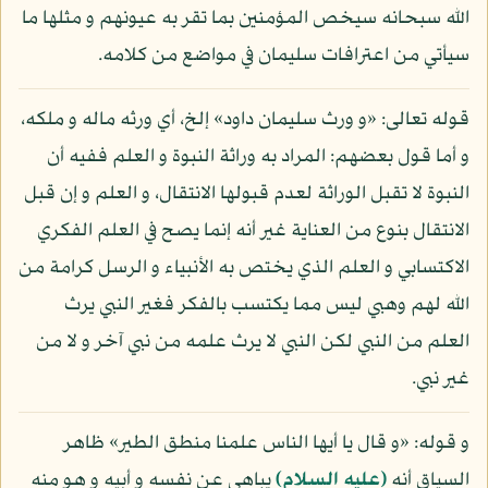
الله سبحانه سيخص المؤمنين بما تقر به عيونهم و مثلها ما
سيأتي من اعترافات سليمان في مواضع من كلامه.
قوله تعالى: «و ورث سليمان داود» إلخ، أي ورثه ماله و ملكه،
و أما قول بعضهم: المراد به وراثة النبوة و العلم ففيه أن
النبوة لا تقبل الوراثة لعدم قبولها الانتقال، و العلم و إن قبل
الانتقال بنوع من العناية غير أنه إنما يصح في العلم الفكري
الاكتسابي و العلم الذي يختص به الأنبياء و الرسل كرامة من
الله لهم وهبي ليس مما يكتسب بالفكر فغير النبي يرث
العلم من النبي لكن النبي لا يرث علمه من نبي آخر و لا من
غير نبي.
و قوله: «و قال يا أيها الناس علمنا منطق الطير» ظاهر
السياق أنه
(عليه السلام)
يباهي عن نفسه و أبيه و هو منه