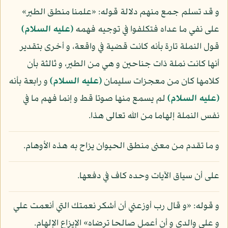
و قد تسلم جمع منهم دلالة قوله: «علمنا منطق الطير»
على نفي ما عداه فتكلفوا في توجيه فهمه
(عليه السلام)
قول النملة تارة بأنه كانت قضية في واقعة، و أخرى بتقدير
أنها كانت نملة ذات جناحين و هي من الطير، و ثالثة بأن
كلامها كان من معجزات سليمان
(عليه السلام)
و رابعة بأنه
(عليه السلام)
لم يسمع منها صوتا قط و إنما فهم ما في
نفس النملة إلهاما من الله تعالى هذا.
و ما تقدم من معنى منطق الحيوان يزاح به هذه الأوهام.
على أن سياق الآيات وحده كاف في دفعها.
و قوله: «و قال رب أوزعني أن أشكر نعمتك التي أنعمت علي
و على والدي و أن أعمل صالحا ترضاه» الإيزاع الإلهام.