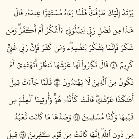
يَرۡتَدَّ إِلَيۡكَ طَرۡفُكَۚ فَلَمَّا رَءَاهُ مُسۡتَقِرًّا عِندَهُۥ قَالَ
هَٰذَا مِن فَضۡلِ رَبِّي لِيَبۡلُوَنِيٓ ءَأَشۡكُرُ أَمۡ أَكۡفُرُۖ وَمَن
شَكَرَ فَإِنَّمَا يَشۡكُرُ لِنَفۡسِهِۦۖ وَمَن كَفَرَ فَإِنَّ رَبِّي غَنِيّٞ
كَرِيمٞ ٤٠
قَالَ نَكِّرُواْ لَهَا عَرۡشَهَا نَنظُرۡ أَتَهۡتَدِيٓ أَمۡ
تَكُونُ مِنَ ٱلَّذِينَ لَا يَهۡتَدُونَ ٤١
فَلَمَّا جَآءَتۡ قِيلَ
أَهَٰكَذَا عَرۡشُكِۖ قَالَتۡ كَأَنَّهُۥ هُوَۚ وَأُوتِينَا ٱلۡعِلۡمَ مِن
قَبۡلِهَا وَكُنَّا مُسۡلِمِينَ ٤٢
وَصَدَّهَا مَا كَانَت تَّعۡبُدُ
مِن دُونِ ٱللَّهِۖ إِنَّهَا كَانَتۡ مِن قَوۡمٖ كَٰفِرِينَ ٤٣
قِيلَ