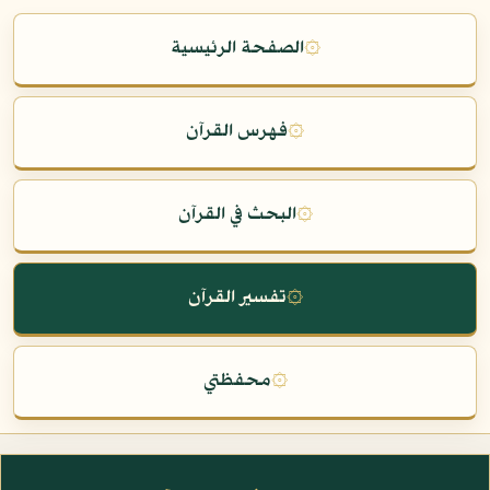
۞
الصفحة الرئيسية
۞
فهرس القرآن
۞
البحث في القرآن
۞
تفسير القرآن
۞
محفظتي