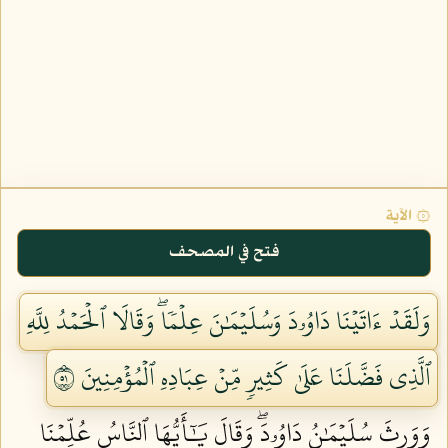
۞ الآية
فتح في المصحف
وَلَقَدۡ ءَاتَيۡنَا دَاوُۥدَ وَسُلَيۡمَٰنَ عِلۡمٗاۖ وَقَالَا ٱلۡحَمۡدُ لِلَّهِ
ٱلَّذِي فَضَّلَنَا عَلَىٰ كَثِيرٖ مِّنۡ عِبَادِهِ ٱلۡمُؤۡمِنِينَ ١٥
وَوَرِثَ سُلَيۡمَٰنُ دَاوُۥدَۖ وَقَالَ يَٰٓأَيُّهَا ٱلنَّاسُ عُلِّمۡنَا