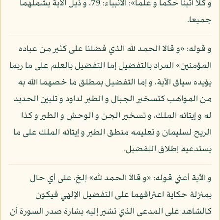
و كلا آتينا حكما و علما»: الأنبياء: 79، و ذيل الآية يشملهما
جميعا.
و قوله: «و قالا الحمد لله الذي فضلنا على كثير من عباده
المؤمنين» المراد بالتفضيل إما التفضيل بالعلم على ما ربما
يؤيده سياق الآية، و إما التفضيل بمطلق ما خصهما الله به
من المواهب كتسخير الجبال و الطير لداود و تليين الحديد
له و إيتائه الملك، و تسخير الجن و الوحش و الطير و كذا
الريح لسليمان و تعليمه منطق الطير و إيتائه الملك على ما
يستدعيه إطلاق التفضيل.
و الآية أعني قوله: «و قالا الحمد لله» إلخ، على أي حال
بمنزلة حكاية اعترافهما على التفضيل الإلهي فيكون
كالشاهد على المدعى الذي تشير إليه بشارة صدر السورة أن