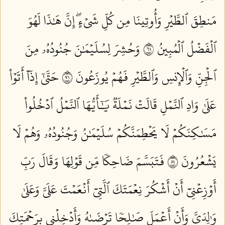
مَنطِقَ ٱلطَّيۡرِ وَأُوتِينَا مِن كُلِّ شَيۡءٍۖ إِنَّ هَٰذَا لَهُوَ
ٱلۡفَضۡلُ ٱلۡمُبِينُ ١٦
وَحُشِرَ لِسُلَيۡمَٰنَ جُنُودُهُۥ مِنَ
ٱلۡجِنِّ وَٱلۡإِنسِ وَٱلطَّيۡرِ فَهُمۡ يُوزَعُونَ ١٧
حَتَّىٰٓ إِذَآ أَتَوۡاْ
عَلَىٰ وَادِ ٱلنَّمۡلِ قَالَتۡ نَمۡلَةٞ يَٰٓأَيُّهَا ٱلنَّمۡلُ ٱدۡخُلُواْ
مَسَٰكِنَكُمۡ لَا يَحۡطِمَنَّكُمۡ سُلَيۡمَٰنُ وَجُنُودُهُۥ وَهُمۡ لَا
يَشۡعُرُونَ ١٨
فَتَبَسَّمَ ضَاحِكٗا مِّن قَوۡلِهَا وَقَالَ رَبِّ
أَوۡزِعۡنِيٓ أَنۡ أَشۡكُرَ نِعۡمَتَكَ ٱلَّتِيٓ أَنۡعَمۡتَ عَلَيَّ وَعَلَىٰ
وَٰلِدَيَّ وَأَنۡ أَعۡمَلَ صَٰلِحٗا تَرۡضَىٰهُ وَأَدۡخِلۡنِي بِرَحۡمَتِكَ