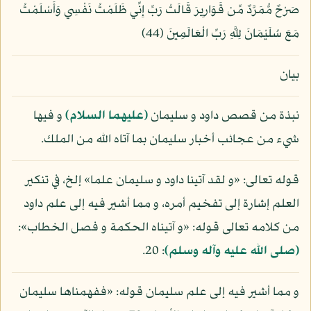
صَرْحٌ مُّمَرَّدٌ مِّن قَوَارِيرَ قَالَتْ رَبِّ إِنِّي ظَلَمْتُ نَفْسِي وَأَسْلَمْتُ
مَعَ سُلَيْمَانَ لِلَّهِ رَبِّ الْعَالَمِينَ (44)
بيان
نبذة من قصص داود و سليمان
(عليهما السلام)
و فيها
شيء من عجائب أخبار سليمان بما آتاه الله من الملك.
قوله تعالى: «و لقد آتينا داود و سليمان علما» إلخ، في تنكير
العلم إشارة إلى تفخيم أمره، و مما أشير فيه إلى علم داود
من كلامه تعالى قوله: «و آتيناه الحكمة و فصل الخطاب»:
(صلى الله عليه وآله وسلم)
: 20.
و مما أشير فيه إلى علم سليمان قوله: «ففهمناها سليمان