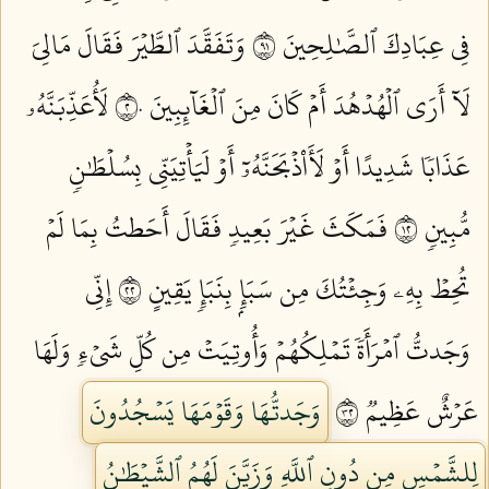
فِي عِبَادِكَ ٱلصَّٰلِحِينَ ١٩
وَتَفَقَّدَ ٱلطَّيۡرَ فَقَالَ مَالِيَ
لَآ أَرَى ٱلۡهُدۡهُدَ أَمۡ كَانَ مِنَ ٱلۡغَآئِبِينَ ٢٠
لَأُعَذِّبَنَّهُۥ
عَذَابٗا شَدِيدًا أَوۡ لَأَاْذۡبَحَنَّهُۥٓ أَوۡ لَيَأۡتِيَنِّي بِسُلۡطَٰنٖ
مُّبِينٖ ٢١
فَمَكَثَ غَيۡرَ بَعِيدٖ فَقَالَ أَحَطتُ بِمَا لَمۡ
تُحِطۡ بِهِۦ وَجِئۡتُكَ مِن سَبَإِۭ بِنَبَإٖ يَقِينٍ ٢٢
إِنِّي
وَجَدتُّ ٱمۡرَأَةٗ تَمۡلِكُهُمۡ وَأُوتِيَتۡ مِن كُلِّ شَيۡءٖ وَلَهَا
عَرۡشٌ عَظِيمٞ ٢٣
وَجَدتُّهَا وَقَوۡمَهَا يَسۡجُدُونَ
لِلشَّمۡسِ مِن دُونِ ٱللَّهِ وَزَيَّنَ لَهُمُ ٱلشَّيۡطَٰنُ