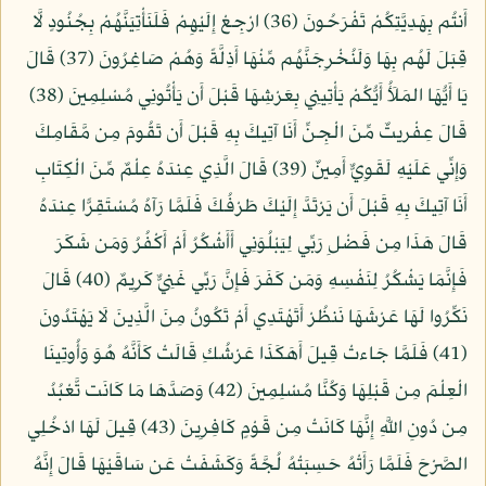
أَنتُم بِهَدِيَّتِكُمْ تَفْرَحُونَ (36) ارْجِعْ إِلَيْهِمْ فَلَنَأْتِيَنَّهُمْ بِجُنُودٍ لَّا
قِبَلَ لَهُم بِهَا وَلَنُخْرِجَنَّهُم مِّنْهَا أَذِلَّةً وَهُمْ صَاغِرُونَ (37) قَالَ
يَا أَيُّهَا المَلَأُ أَيُّكُمْ يَأْتِينِي بِعَرْشِهَا قَبْلَ أَن يَأْتُونِي مُسْلِمِينَ (38)
قَالَ عِفْريتٌ مِّنَ الْجِنِّ أَنَا آتِيكَ بِهِ قَبْلَ أَن تَقُومَ مِن مَّقَامِكَ
وَإِنِّي عَلَيْهِ لَقَوِيٌّ أَمِينٌ (39) قَالَ الَّذِي عِندَهُ عِلْمٌ مِّنَ الْكِتَابِ
أَنَا آتِيكَ بِهِ قَبْلَ أَن يَرْتَدَّ إِلَيْكَ طَرْفُكَ فَلَمَّا رَآهُ مُسْتَقِرًّا عِندَهُ
قَالَ هَذَا مِن فَضْلِ رَبِّي لِيَبْلُوَنِي أَأَشْكُرُ أَمْ أَكْفُرُ وَمَن شَكَرَ
فَإِنَّمَا يَشْكُرُ لِنَفْسِهِ وَمَن كَفَرَ فَإِنَّ رَبِّي غَنِيٌّ كَرِيمٌ (40) قَالَ
نَكِّرُوا لَهَا عَرْشَهَا نَنظُرْ أَتَهْتَدِي أَمْ تَكُونُ مِنَ الَّذِينَ لَا يَهْتَدُونَ
(41) فَلَمَّا جَاءتْ قِيلَ أَهَكَذَا عَرْشُكِ قَالَتْ كَأَنَّهُ هُوَ وَأُوتِينَا
الْعِلْمَ مِن قَبْلِهَا وَكُنَّا مُسْلِمِينَ (42) وَصَدَّهَا مَا كَانَت تَّعْبُدُ
مِن دُونِ اللَّهِ إِنَّهَا كَانَتْ مِن قَوْمٍ كَافِرِينَ (43) قِيلَ لَهَا ادْخُلِي
الصَّرْحَ فَلَمَّا رَأَتْهُ حَسِبَتْهُ لُجَّةً وَكَشَفَتْ عَن سَاقَيْهَا قَالَ إِنَّهُ