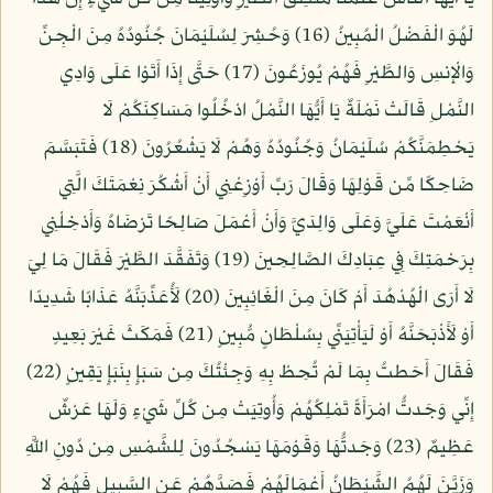
لَهُوَ الْفَضْلُ الْمُبِينُ (16) وَحُشِرَ لِسُلَيْمَانَ جُنُودُهُ مِنَ الْجِنِّ
وَالْإِنسِ وَالطَّيْرِ فَهُمْ يُوزَعُونَ (17) حَتَّى إِذَا أَتَوْا عَلَى وَادِي
النَّمْلِ قَالَتْ نَمْلَةٌ يَا أَيُّهَا النَّمْلُ ادْخُلُوا مَسَاكِنَكُمْ لَا
يَحْطِمَنَّكُمْ سُلَيْمَانُ وَجُنُودُهُ وَهُمْ لَا يَشْعُرُونَ (18) فَتَبَسَّمَ
ضَاحِكًا مِّن قَوْلِهَا وَقَالَ رَبِّ أَوْزِعْنِي أَنْ أَشْكُرَ نِعْمَتَكَ الَّتِي
أَنْعَمْتَ عَلَيَّ وَعَلَى وَالِدَيَّ وَأَنْ أَعْمَلَ صَالِحًا تَرْضَاهُ وَأَدْخِلْنِي
بِرَحْمَتِكَ فِي عِبَادِكَ الصَّالِحِينَ (19) وَتَفَقَّدَ الطَّيْرَ فَقَالَ مَا لِيَ
لَا أَرَى الْهُدْهُدَ أَمْ كَانَ مِنَ الْغَائِبِينَ (20) لَأُعَذِّبَنَّهُ عَذَابًا شَدِيدًا
أَوْ لَأَذْبَحَنَّهُ أَوْ لَيَأْتِيَنِّي بِسُلْطَانٍ مُّبِينٍ (21) فَمَكَثَ غَيْرَ بَعِيدٍ
فَقَالَ أَحَطتُ بِمَا لَمْ تُحِطْ بِهِ وَجِئْتُكَ مِن سَبَإٍ بِنَبَإٍ يَقِينٍ (22)
إِنِّي وَجَدتُّ امْرَأَةً تَمْلِكُهُمْ وَأُوتِيَتْ مِن كُلِّ شَيْءٍ وَلَهَا عَرْشٌ
عَظِيمٌ (23) وَجَدتُّهَا وَقَوْمَهَا يَسْجُدُونَ لِلشَّمْسِ مِن دُونِ اللَّهِ
وَزَيَّنَ لَهُمُ الشَّيْطَانُ أَعْمَالَهُمْ فَصَدَّهُمْ عَنِ السَّبِيلِ فَهُمْ لَا