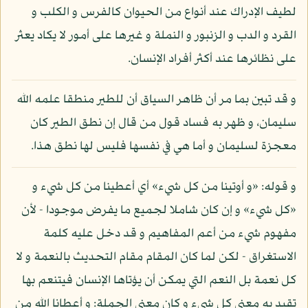
لطيف الإدراك عند أنواع من الحيوان كالفرس و الكلب و
القرد و الدب و الزنبور و النملة و غيرها على أمور لا يكاد يعثر
على نظائرها عند أكثر أفراد الإنسان.
و قد تبين بما مر أن ظاهر السياق أن للطير منطقا علمه الله
سليمان، و ظهر به فساد قول من قال إن نطق الطير كان
معجزة لسليمان و أما هي في نفسها فليس لها نطق هذا.
و قوله: «و أوتينا من كل شيء» أي أعطينا من كل شيء و
«كل شيء» و إن كان شاملا لجميع ما يفرض موجودا - لأن
مفهوم شيء من أعم المفاهيم و قد دخل عليه كلمة
الاستغراق - لكن لما كان المقام مقام التحديث بالنعمة و لا
كل نعمة بل النعم التي يمكن أن يؤتاها الإنسان فيتنعم بها
تقيد به معنى كل شيء و كان معنى الجملة: و أعطانا الله من