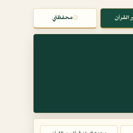
 القرآن
۞
محفظتي