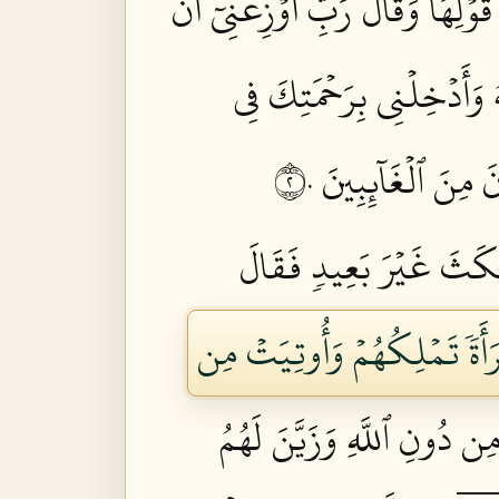
ۡلِهَا وَقَالَ رَبِّ أَوۡزِعۡنِيٓ أَنۡ
ُ وَأَدۡخِلۡنِي بِرَحۡمَتِكَ فِي
 مِنَ ٱلۡغَآئِبِينَ ٢٠
كَثَ غَيۡرَ بَعِيدٖ فَقَالَ
َأَةٗ تَمۡلِكُهُمۡ وَأُوتِيَتۡ مِن
 دُونِ ٱللَّهِ وَزَيَّنَ لَهُمُ