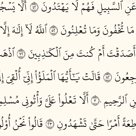
َنِ ٱلسَّبِيلِ فَهُمۡ لَا يَهۡتَدُونَ ٢٤
أَلَّاۤ يَسۡج
مَا تُخۡفُونَ وَمَا تُعۡلِنُونَ ٢٥
ٱللَّهُ لَآ إِلَٰهَ إِ
َصَدَقۡتَ أَمۡ كُنتَ مِنَ ٱلۡكَٰذِبِينَ ٢٧
ٱذۡهَب 
جِعُونَ ٢٨
قَالَتۡ يَٰٓأَيُّهَا ٱلۡمَلَؤُاْ إِنِّيٓ أُلۡقِيَ 
ٰنِ ٱلرَّحِيمِ ٣٠
أَلَّا تَعۡلُواْ عَلَيَّ وَأۡتُونِي مُسۡلِمِ
َةً أَمۡرًا حَتَّىٰ تَشۡهَدُونِ ٣٢
قَالُواْ نَحۡنُ أُوْلُ