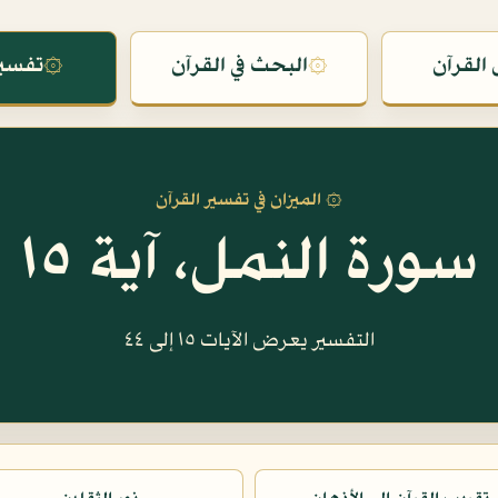
القرآن
۞
البحث في القرآن
۞
تفسير
۞ الميزان في تفسير القرآن
سورة النمل، آية ١٥
التفسير يعرض الآيات ١٥ إلى ٤٤