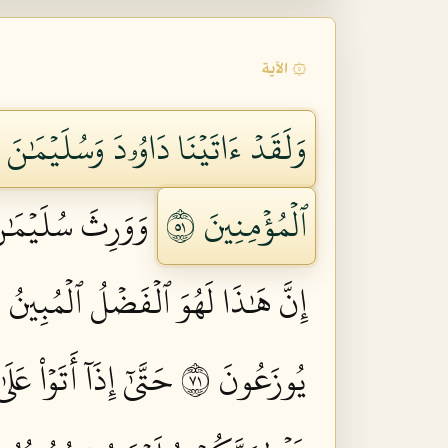
۞ الآية
وَلَقَدۡ ءَاتَيۡنَا دَاوُۥدَ وَسُلَيۡمَٰنَ 
ٱلۡمُؤۡمِنِينَ ١٥
وَوَرِثَ سُلَيۡمَٰنُ
إِنَّ هَٰذَا لَهُوَ ٱلۡفَضۡلُ ٱلۡمُبِينُ ١٦
يُوزَعُونَ ١٧
حَتَّىٰٓ إِذَآ أَتَوۡاْ 