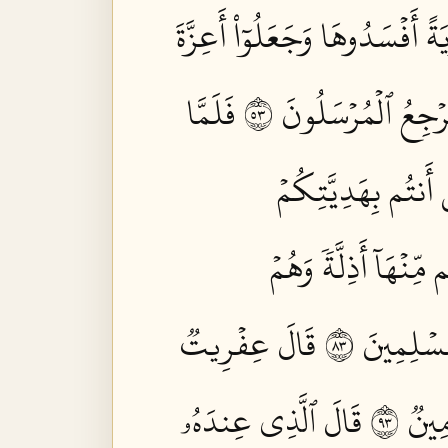
ةً أَفۡسَدُوهَا وَجَعَلُوٓاْ أَعِزَّةَ
َرۡجِعُ ٱلۡمُرۡسَلُونَ ٣٥
فَلَمَّا
ۡ أَنتُم بِهَدِيَّتِكُمۡ
مِّنۡهَآ أَذِلَّةٗ وَهُمۡ
ُسۡلِمِينَ ٣٨
قَالَ عِفۡرِيتٞ
ينٞ ٣٩
قَالَ ٱلَّذِي عِندَهُۥ