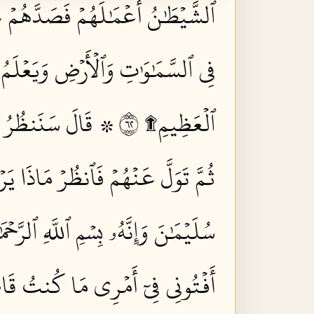
ٱلشَّيۡطَٰنُ أَعۡمَٰلَهُمۡ فَصَدَّهُمۡ ع
فِي ٱلسَّمَٰوَٰتِ وَٱلۡأَرۡضِ وَيَعۡلَمُ 
ٱلۡعَظِيمِ۩ ٢٦
۞ قَالَ سَنَنظُرُ أ
ثُمَّ تَوَلَّ عَنۡهُمۡ فَٱنظُرۡ مَاذَا يَرۡ
سُلَيۡمَٰنَ وَإِنَّهُۥ بِسۡمِ ٱللَّهِ ٱلرَّحۡمَ
أَفۡتُونِي فِيٓ أَمۡرِي مَا كُنتُ قَاطِع