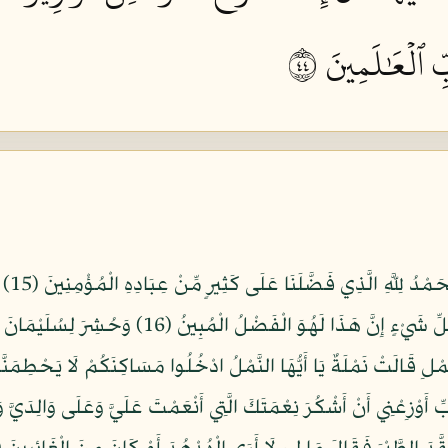
 ٱلۡعَٰلَمِينَ ٤٤
وَلَقَدْ
النَّاسُ عُلِّمْنَا مَنطِقَ الطَّيْرِ وَأُوتِينَا مِن كُلِّ ش
 وَادِي النَّمْلِ قَالَتْ نَمْلَةٌ يَا أَيُّهَا النَّمْلُ ادْخُلُوا مَسَاكِنَكُمْ لَا يَحْ
ِ أَوْزِعْنِي أَنْ أَشْكُرَ نِعْمَتَكَ الَّتِي أَنْعَمْتَ عَلَيَّ وَعَلَى وَالِدَيَّ 