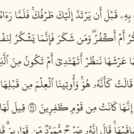
ِهِۦ قَبۡلَ أَن يَرۡتَدَّ إِلَيۡكَ طَرۡفُكَۚ فَلَمَّا رَءَاه
رُ أَمۡ أَكۡفُرُۖ وَمَن شَكَرَ فَإِنَّمَا يَشۡكُرُ لِنَفۡس
هَا عَرۡشَهَا نَنظُرۡ أَتَهۡتَدِيٓ أَمۡ تَكُونُ مِنَ ٱلَّذِ
َتۡ كَأَنَّهُۥ هُوَۚ وَأُوتِينَا ٱلۡعِلۡمَ مِن قَبۡلِهَا وَ
إِنَّهَا كَانَتۡ مِن قَوۡمٖ كَٰفِرِينَ ٤٣
قِيلَ لَهَا 
يۡهَاۚ قَالَ إِنَّهُۥ صَرۡحٞ مُّمَرَّدٞ مِّن قَوَارِيرَۗ 