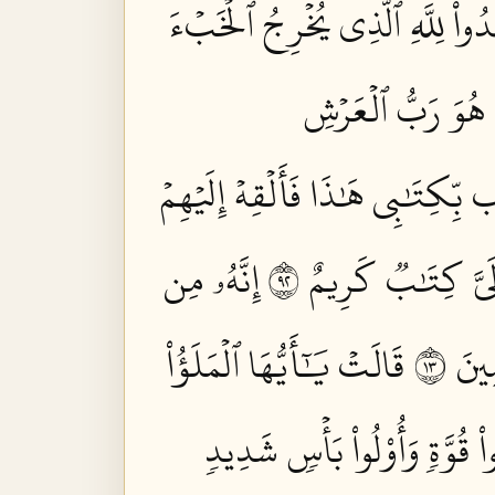
ُدُواْۤ لِلَّهِ ٱلَّذِي يُخۡرِجُ ٱلۡخَبۡءَ
لَّا هُوَ رَبُّ ٱلۡعَرۡشِ
بِّكِتَٰبِي هَٰذَا فَأَلۡقِهۡ إِلَيۡهِمۡ
إِلَيَّ كِتَٰبٞ كَرِيمٌ ٢٩
إِنَّهُۥ مِن
ينَ ٣١
قَالَتۡ يَٰٓأَيُّهَا ٱلۡمَلَؤُاْ
واْ قُوَّةٖ وَأُوْلُواْ بَأۡسٖ شَدِيدٖ