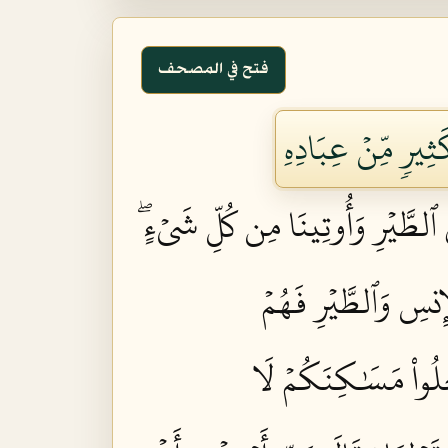
فتح في المصحف
َثِيرٖ مِّنۡ عِبَادِهِ
 ٱلطَّيۡرِ وَأُوتِينَا مِن كُلِّ شَيۡءٍۖ
ِنسِ وَٱلطَّيۡرِ فَهُمۡ
دۡخُلُواْ مَسَٰكِنَكُمۡ لَا