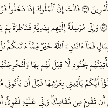
مُرِينَ ٣٣
قَالَتۡ إِنَّ ٱلۡمُلُوكَ إِذَا دَخَلُواْ قَرۡيَ
وَإِنِّي مُرۡسِلَةٌ إِلَيۡهِم بِهَدِيَّةٖ فَنَاظِرَةُۢ بِمَ ي
الٖ فَمَآ ءَاتَىٰنِۦَ ٱللَّهُ خَيۡرٞ مِّمَّآ ءَاتَىٰكُمۚ بَل
أۡتِيَنَّهُم بِجُنُودٖ لَّا قِبَلَ لَهُم بِهَا وَلَنُخۡرِجَنَّهُم 
لَؤُاْ أَيُّكُمۡ يَأۡتِينِي بِعَرۡشِهَا قَبۡلَ أَن يَأۡتُونِي م
 أَن تَقُومَ مِن مَّقَامِكَۖ وَإِنِّي عَلَيۡهِ لَقَوِيٌّ أَمِ