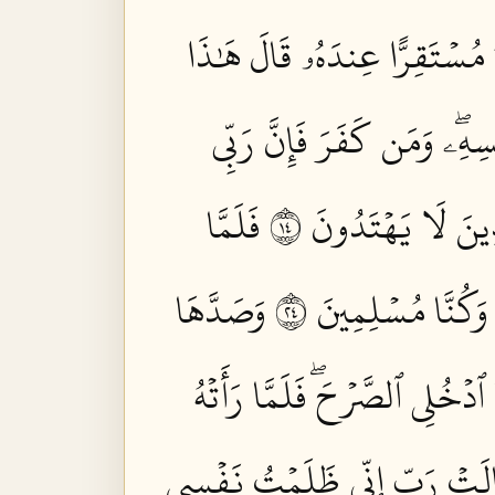
ُ مُسۡتَقِرًّا عِندَهُۥ قَالَ هَٰذَا
ِهِۦۖ وَمَن كَفَرَ فَإِنَّ رَبِّي
ينَ لَا يَهۡتَدُونَ ٤١
فَلَمَّا
كُنَّا مُسۡلِمِينَ ٤٢
وَصَدَّهَا
ٱدۡخُلِي ٱلصَّرۡحَۖ فَلَمَّا رَأَتۡهُ
قَالَتۡ رَبِّ إِنِّي ظَلَمۡتُ نَفۡسِي