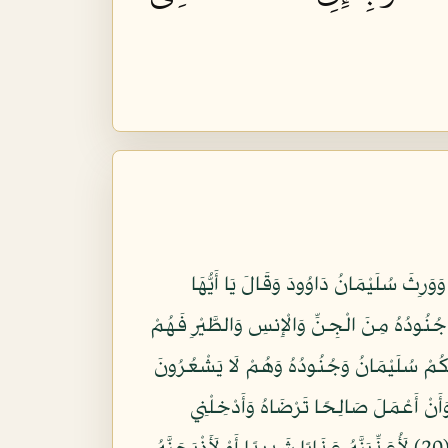
 آتَيْنَا دَاوُودَ وَسُلَيْمَانَ عِلْمًا وَقَالَا الْحَمْدُ لِلَّهِ الَّذِي فَضَّلَنَا عَلَى كَثِيرٍ مِّنْ عِبَادِهِ الْمُؤْمِنِينَ (15) وَوَرِثَ سُلَيْمَانُ دَاوُودَ وَقَالَ يَا أَيُّهَا
َيْءٍ إِنَّ هَذَا لَهُوَ الْفَضْلُ الْمُبِينُ (16) وَحُشِرَ لِسُلَيْمَانَ جُنُودُهُ مِنَ الْجِنِّ وَالْإِنسِ وَالطَّيْرِ فَهُمْ
طِمَنَّكُمْ سُلَيْمَانُ وَجُنُودُهُ وَهُمْ لَا يَشْعُرُونَ
وَأَنْ أَعْمَلَ صَالِحًا تَرْضَاهُ وَأَدْخِلْنِي