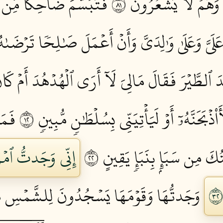
وَهُمۡ لَا يَشۡعُرُونَ ١٨
فَتَبَسَّمَ ضَاحِكٗا مِّن قَو
لَيَّ وَعَلَىٰ وَٰلِدَيَّ وَأَنۡ أَعۡمَلَ صَٰلِحٗا تَرۡضَىٰه
دَ ٱلطَّيۡرَ فَقَالَ مَالِيَ لَآ أَرَى ٱلۡهُدۡهُدَ أَمۡ كَانَ
ذۡبَحَنَّهُۥٓ أَوۡ لَيَأۡتِيَنِّي بِسُلۡطَٰنٖ مُّبِينٖ ٢١
فَمَ
 مِن سَبَإِۭ بِنَبَإٖ يَقِينٍ ٢٢
إِنِّي وَجَدتُّ ٱمۡر
وَجَدتُّهَا وَقَوۡمَهَا يَسۡجُدُونَ لِلشَّمۡسِ مِن