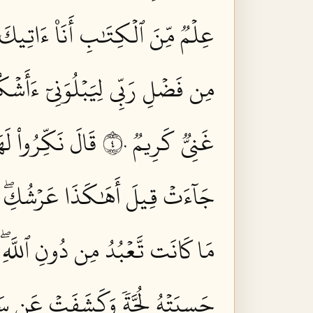
عِلۡمٞ مِّنَ ٱلۡكِتَٰبِ أَنَا۠ ءَاتِيكَ ب
مِن فَضۡلِ رَبِّي لِيَبۡلُوَنِيٓ ءَأَشۡكُ
غَنِيّٞ كَرِيمٞ ٤٠
قَالَ نَكِّرُواْ لَ
جَآءَتۡ قِيلَ أَهَٰكَذَا عَرۡشُكِۖ قَال
مَا كَانَت تَّعۡبُدُ مِن دُونِ ٱللَّهِۖ 
حَسِبَتۡهُ لُجَّةٗ وَكَشَفَتۡ عَن سَاقَ