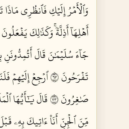
وَٱلۡأَمۡرُ إِلَيۡكِ فَٱنظُرِي مَاذَا تَأۡ
أَهۡلِهَآ أَذِلَّةٗۚ وَكَذَٰلِكَ يَفۡعَلُونَ ٣٤
جَآءَ سُلَيۡمَٰنَ قَالَ أَتُمِدُّونَنِ بِمَ
تَفۡرَحُونَ ٣٦
ٱرۡجِعۡ إِلَيۡهِمۡ فَلَنَ
صَٰغِرُونَ ٣٧
قَالَ يَٰٓأَيُّهَا ٱلۡمَ
مِّنَ ٱلۡجِنِّ أَنَا۠ ءَاتِيكَ بِهِۦ قَبۡلَ