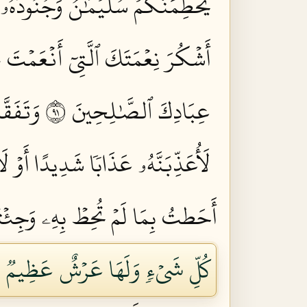
يَحۡطِمَنَّكُمۡ سُلَيۡمَٰنُ وَجُنُودُهُۥ 
أَشۡكُرَ نِعۡمَتَكَ ٱلَّتِيٓ أَنۡعَمۡتَ عَ
عِبَادِكَ ٱلصَّٰلِحِينَ ١٩
وَتَفَقَّ
لَأُعَذِّبَنَّهُۥ عَذَابٗا شَدِيدًا أَوۡ لَأَاْ
أَحَطتُ بِمَا لَمۡ تُحِطۡ بِهِۦ وَجِئۡتُكَ
كُلِّ شَيۡءٖ وَلَهَا عَرۡشٌ عَظِيمٞ ٢٣