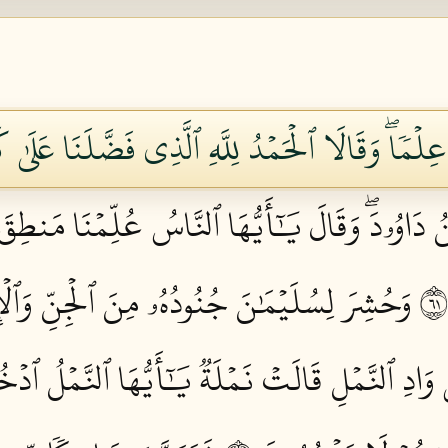
عِلۡمٗاۖ وَقَالَا ٱلۡحَمۡدُ لِلَّهِ ٱلَّذِي فَضَّلَنَا عَلَىٰ ك
 دَاوُۥدَۖ وَقَالَ يَٰٓأَيُّهَا ٱلنَّاسُ عُلِّمۡنَا مَنطِقَ
وَحُشِرَ لِسُلَيۡمَٰنَ جُنُودُهُۥ مِنَ ٱلۡجِنِّ وَٱلۡإ
عَلَىٰ وَادِ ٱلنَّمۡلِ قَالَتۡ نَمۡلَةٞ يَٰٓأَيُّهَا ٱلنَّمۡلُ ٱ