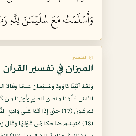
وَأَسۡلَمۡتُ مَعَ سُلَيۡمَٰنَ لِلَّهِ رَبِّ
۞ التفسير
الميزان في تفسير القرآن
يُوزَعُونَ (17) حَتَّى إِذَا أَتَوْا عَلَى
(18) فَتَبَسَّمَ ضَاحِكًا مِّن قَوْلِهَا وَقَالَ رَبّ