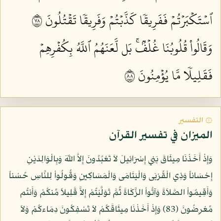
ٱسۡتَكۡبَرۡتُمۡ فَفَرِيقٗا كَذَّبۡتُمۡ وَفَرِيقٗا تَقۡتُلُونَ ٨٧
وَقَالُواْ قُلُوبُنَا غُلۡفُۢۚ بَل لَّعَنَهُمُ ٱللَّهُ بِكُفۡرِهِمۡ
فَقَلِيلٗا مَّا يُؤۡمِنُونَ ٨٨
۞ التفسير
الميزان في تفسير القرآن
وَإِذْ أَخَذْنَا مِيثَاقَ بَنِي إِسْرَائِيلَ لاَ تَعْبُدُونَ إِلاَّ اللّهَ وَبِالْوَالِدَيْنِ
إِحْسَاناً وَذِي الْقُرْبَى وَالْيَتَامَى وَالْمَسَاكِينِ وَقُولُواْ لِلنَّاسِ حُسْناً
وَأَقِيمُواْ الصَّلاَةَ وَآتُواْ الزَّكَاةَ ثُمَّ تَوَلَّيْتُمْ إِلاَّ قَلِيلاً مِّنكُمْ وَأَنتُم
مِّعْرِضُونَ (83) وَإِذْ أَخَذْنَا مِيثَاقَكُمْ لاَ تَسْفِكُونَ دِمَاءكُمْ وَلاَ