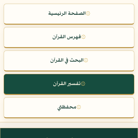
۞
الصفحة الرئيسية
۞
فهرس القرآن
۞
البحث في القرآن
۞
تفسير القرآن
۞
محفظتي