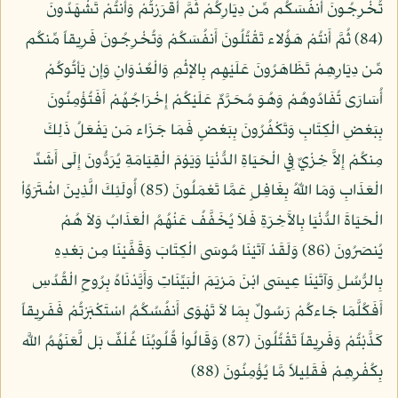
تُخْرِجُونَ أَنفُسَكُم مِّن دِيَارِكُمْ ثُمَّ أَقْرَرْتُمْ وَأَنتُمْ تَشْهَدُونَ
(84) ثُمَّ أَنتُمْ هَؤُلاء تَقْتُلُونَ أَنفُسَكُمْ وَتُخْرِجُونَ فَرِيقاً مِّنكُم
مِّن دِيَارِهِمْ تَظَاهَرُونَ عَلَيْهِم بِالإِثْمِ وَالْعُدْوَانِ وَإِن يَأتُوكُمْ
أُسَارَى تُفَادُوهُمْ وَهُوَ مُحَرَّمٌ عَلَيْكُمْ إِخْرَاجُهُمْ أَفَتُؤْمِنُونَ
بِبَعْضِ الْكِتَابِ وَتَكْفُرُونَ بِبَعْضٍ فَمَا جَزَاء مَن يَفْعَلُ ذَلِكَ
مِنكُمْ إِلاَّ خِزْيٌ فِي الْحَيَاةِ الدُّنْيَا وَيَوْمَ الْقِيَامَةِ يُرَدُّونَ إِلَى أَشَدِّ
الْعَذَابِ وَمَا اللّهُ بِغَافِلٍ عَمَّا تَعْمَلُونَ (85) أُولَئِكَ الَّذِينَ اشْتَرَوُاْ
الْحَيَاةَ الدُّنْيَا بِالآَخِرَةِ فَلاَ يُخَفَّفُ عَنْهُمُ الْعَذَابُ وَلاَ هُمْ
يُنصَرُونَ (86) وَلَقَدْ آتَيْنَا مُوسَى الْكِتَابَ وَقَفَّيْنَا مِن بَعْدِهِ
بِالرُّسُلِ وَآتَيْنَا عِيسَى ابْنَ مَرْيَمَ الْبَيِّنَاتِ وَأَيَّدْنَاهُ بِرُوحِ الْقُدُسِ
أَفَكُلَّمَا جَاءكُمْ رَسُولٌ بِمَا لاَ تَهْوَى أَنفُسُكُمُ اسْتَكْبَرْتُمْ فَفَرِيقاً
كَذَّبْتُمْ وَفَرِيقاً تَقْتُلُونَ (87) وَقَالُواْ قُلُوبُنَا غُلْفٌ بَل لَّعَنَهُمُ اللَّه
بِكُفْرِهِمْ فَقَلِيلاً مَّا يُؤْمِنُونَ (88)