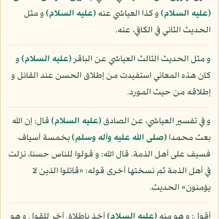
(عليه السلام)
و كذا العياشي عنه
(عليه السلام)
و مثل
الحديث الثاني في الكافي، عنه.
و مثل الحديث الثالث العياشي عن الباقر
(عليه السلام)
و
كان هذه المعاني استفيدت من إطلاق الحسن عند القائل و
إطلاقه من حيث المورد.
و في تفسير العياشي، عن الصادق
(عليه السلام)
قال: إن الله
بعث محمدا
(صلى الله عليه وآله وسلم)
بخمسة أسياف
فسيف على أهل الذمة. قال الله: و قولوا للناس حسنا، نزلت
في أهل الذمة ثم نسختها أخرى قوله: «قاتلوا الذين لا
يؤمنون» الحديث.
أقول: و هو منه
(عليه السلام)
أخذ بإطلاق آخر للقول و هو