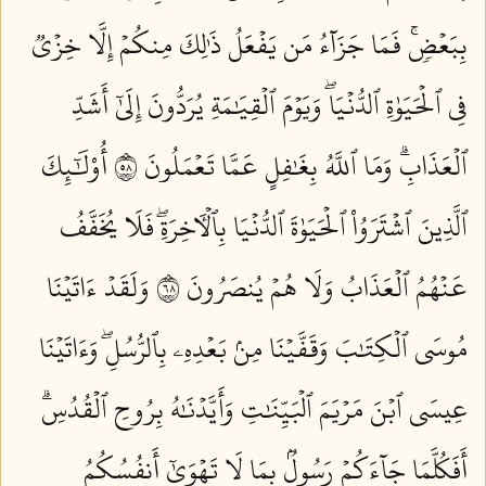
بِبَعۡضٖۚ فَمَا جَزَآءُ مَن يَفۡعَلُ ذَٰلِكَ مِنكُمۡ إِلَّا خِزۡيٞ
فِي ٱلۡحَيَوٰةِ ٱلدُّنۡيَاۖ وَيَوۡمَ ٱلۡقِيَٰمَةِ يُرَدُّونَ إِلَىٰٓ أَشَدِّ
ٱلۡعَذَابِۗ وَمَا ٱللَّهُ بِغَٰفِلٍ عَمَّا تَعۡمَلُونَ ٨٥
أُوْلَٰٓئِكَ
ٱلَّذِينَ ٱشۡتَرَوُاْ ٱلۡحَيَوٰةَ ٱلدُّنۡيَا بِٱلۡأٓخِرَةِۖ فَلَا يُخَفَّفُ
عَنۡهُمُ ٱلۡعَذَابُ وَلَا هُمۡ يُنصَرُونَ ٨٦
وَلَقَدۡ ءَاتَيۡنَا
مُوسَى ٱلۡكِتَٰبَ وَقَفَّيۡنَا مِنۢ بَعۡدِهِۦ بِٱلرُّسُلِۖ وَءَاتَيۡنَا
عِيسَى ٱبۡنَ مَرۡيَمَ ٱلۡبَيِّنَٰتِ وَأَيَّدۡنَٰهُ بِرُوحِ ٱلۡقُدُسِۗ
أَفَكُلَّمَا جَآءَكُمۡ رَسُولُۢ بِمَا لَا تَهۡوَىٰٓ أَنفُسُكُمُ