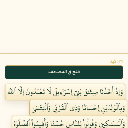
۞ الآية
فتح في المصحف
وَإِذۡ أَخَذۡنَا مِيثَٰقَ بَنِيٓ إِسۡرَٰٓءِيلَ لَا تَعۡبُدُونَ إِلَّا ٱللَّهَ
وَبِٱلۡوَٰلِدَيۡنِ إِحۡسَانٗا وَذِي ٱلۡقُرۡبَىٰ وَٱلۡيَتَٰمَىٰ
وَٱلۡمَسَٰكِينِ وَقُولُواْ لِلنَّاسِ حُسۡنٗا وَأَقِيمُواْ ٱلصَّلَوٰةَ