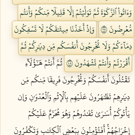
وَءَاتُواْ ٱلزَّكَوٰةَ ثُمَّ تَوَلَّيۡتُمۡ إِلَّا قَلِيلٗا مِّنكُمۡ وَأَنتُم
مُّعۡرِضُونَ ٨٣
وَإِذۡ أَخَذۡنَا مِيثَٰقَكُمۡ لَا تَسۡفِكُونَ
دِمَآءَكُمۡ وَلَا تُخۡرِجُونَ أَنفُسَكُم مِّن دِيَٰرِكُمۡ ثُمَّ
أَقۡرَرۡتُمۡ وَأَنتُمۡ تَشۡهَدُونَ ٨٤
ثُمَّ أَنتُمۡ هَٰٓؤُلَآءِ
تَقۡتُلُونَ أَنفُسَكُمۡ وَتُخۡرِجُونَ فَرِيقٗا مِّنكُم مِّن
دِيَٰرِهِمۡ تَظَٰهَرُونَ عَلَيۡهِم بِٱلۡإِثۡمِ وَٱلۡعُدۡوَٰنِ وَإِن
يَأۡتُوكُمۡ أُسَٰرَىٰ تُفَٰدُوهُمۡ وَهُوَ مُحَرَّمٌ عَلَيۡكُمۡ
إِخۡرَاجُهُمۡۚ أَفَتُؤۡمِنُونَ بِبَعۡضِ ٱلۡكِتَٰبِ وَتَكۡفُرُونَ