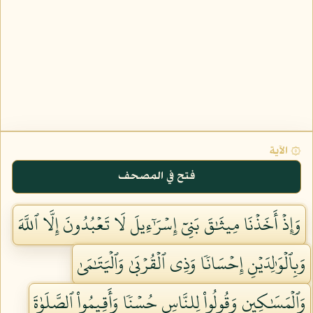
۞ الآية
فتح في المصحف
وَإِذۡ أَخَذۡنَا مِيثَٰقَ بَنِيٓ إِسۡرَٰٓءِيلَ لَا تَعۡبُدُونَ إِلَّا ٱللَّهَ
وَبِٱلۡوَٰلِدَيۡنِ إِحۡسَانٗا وَذِي ٱلۡقُرۡبَىٰ وَٱلۡيَتَٰمَىٰ
وَٱلۡمَسَٰكِينِ وَقُولُواْ لِلنَّاسِ حُسۡنٗا وَأَقِيمُواْ ٱلصَّلَوٰةَ