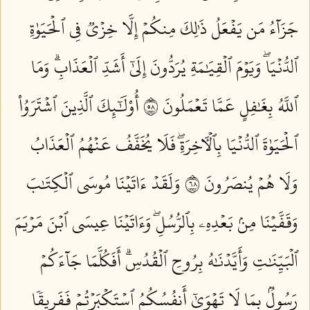
جَزَآءُ مَن يَفۡعَلُ ذَٰلِكَ مِنكُمۡ إِلَّا خِزۡيٞ فِي ٱلۡحَيَوٰةِ
ٱلدُّنۡيَاۖ وَيَوۡمَ ٱلۡقِيَٰمَةِ يُرَدُّونَ إِلَىٰٓ أَشَدِّ ٱلۡعَذَابِۗ وَمَا
ٱللَّهُ بِغَٰفِلٍ عَمَّا تَعۡمَلُونَ ٨٥
أُوْلَٰٓئِكَ ٱلَّذِينَ ٱشۡتَرَوُاْ
ٱلۡحَيَوٰةَ ٱلدُّنۡيَا بِٱلۡأٓخِرَةِۖ فَلَا يُخَفَّفُ عَنۡهُمُ ٱلۡعَذَابُ
وَلَا هُمۡ يُنصَرُونَ ٨٦
وَلَقَدۡ ءَاتَيۡنَا مُوسَى ٱلۡكِتَٰبَ
وَقَفَّيۡنَا مِنۢ بَعۡدِهِۦ بِٱلرُّسُلِۖ وَءَاتَيۡنَا عِيسَى ٱبۡنَ مَرۡيَمَ
ٱلۡبَيِّنَٰتِ وَأَيَّدۡنَٰهُ بِرُوحِ ٱلۡقُدُسِۗ أَفَكُلَّمَا جَآءَكُمۡ
رَسُولُۢ بِمَا لَا تَهۡوَىٰٓ أَنفُسُكُمُ ٱسۡتَكۡبَرۡتُمۡ فَفَرِيقٗا