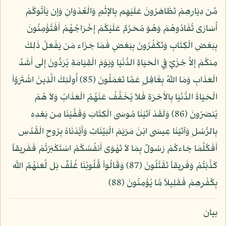
مِّن دِيَارِهِمْ تَظَاهَرُونَ عَلَيْهِم بِالإِثْمِ وَالْعُدْوَانِ وَإِن يَأتُوكُمْ
أُسَارَى تُفَادُوهُمْ وَهُوَ مُحَرَّمٌ عَلَيْكُمْ إِخْرَاجُهُمْ أَفَتُؤْمِنُونَ
بِبَعْضِ الْكِتَابِ وَتَكْفُرُونَ بِبَعْضٍ فَمَا جَزَاء مَن يَفْعَلُ ذَلِكَ
مِنكُمْ إِلاَّ خِزْيٌ فِي الْحَيَاةِ الدُّنْيَا وَيَوْمَ الْقِيَامَةِ يُرَدُّونَ إِلَى أَشَدِّ
الْعَذَابِ وَمَا اللّهُ بِغَافِلٍ عَمَّا تَعْمَلُونَ (85) أُولَئِكَ الَّذِينَ اشْتَرَوُاْ
الْحَيَاةَ الدُّنْيَا بِالآَخِرَةِ فَلاَ يُخَفَّفُ عَنْهُمُ الْعَذَابُ وَلاَ هُمْ
يُنصَرُونَ (86) وَلَقَدْ آتَيْنَا مُوسَى الْكِتَابَ وَقَفَّيْنَا مِن بَعْدِهِ
بِالرُّسُلِ وَآتَيْنَا عِيسَى ابْنَ مَرْيَمَ الْبَيِّنَاتِ وَأَيَّدْنَاهُ بِرُوحِ الْقُدُسِ
أَفَكُلَّمَا جَاءكُمْ رَسُولٌ بِمَا لاَ تَهْوَى أَنفُسُكُمُ اسْتَكْبَرْتُمْ فَفَرِيقاً
كَذَّبْتُمْ وَفَرِيقاً تَقْتُلُونَ (87) وَقَالُواْ قُلُوبُنَا غُلْفٌ بَل لَّعَنَهُمُ اللَّه
بِكُفْرِهِمْ فَقَلِيلاً مَّا يُؤْمِنُونَ (88)
بيان