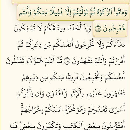
وَءَاتُواْ ٱلزَّكَوٰةَ ثُمَّ تَوَلَّيۡتُمۡ إِلَّا قَلِيلٗا مِّنكُمۡ وَأَنتُم
مُّعۡرِضُونَ ٨٣
وَإِذۡ أَخَذۡنَا مِيثَٰقَكُمۡ لَا تَسۡفِكُونَ
دِمَآءَكُمۡ وَلَا تُخۡرِجُونَ أَنفُسَكُم مِّن دِيَٰرِكُمۡ ثُمَّ
أَقۡرَرۡتُمۡ وَأَنتُمۡ تَشۡهَدُونَ ٨٤
ثُمَّ أَنتُمۡ هَٰٓؤُلَآءِ تَقۡتُلُونَ
أَنفُسَكُمۡ وَتُخۡرِجُونَ فَرِيقٗا مِّنكُم مِّن دِيَٰرِهِمۡ
تَظَٰهَرُونَ عَلَيۡهِم بِٱلۡإِثۡمِ وَٱلۡعُدۡوَٰنِ وَإِن يَأۡتُوكُمۡ
أُسَٰرَىٰ تُفَٰدُوهُمۡ وَهُوَ مُحَرَّمٌ عَلَيۡكُمۡ إِخۡرَاجُهُمۡۚ
أَفَتُؤۡمِنُونَ بِبَعۡضِ ٱلۡكِتَٰبِ وَتَكۡفُرُونَ بِبَعۡضٖۚ فَمَا