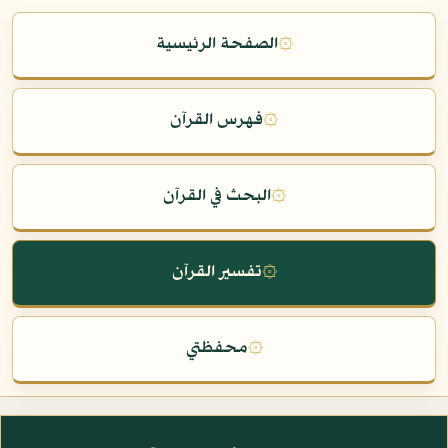
۞
الصفحة الرئيسية
۞
فهرس القرآن
۞
البحث في القرآن
۞
تفسير القرآن
۞
محفظتي