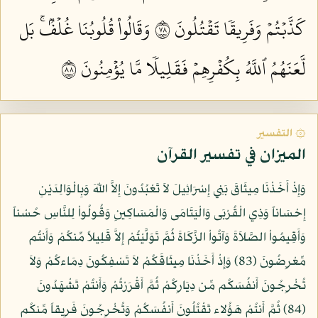
كَذَّبۡتُمۡ وَفَرِيقٗا تَقۡتُلُونَ ٨٧
وَقَالُواْ قُلُوبُنَا غُلۡفُۢۚ بَل
لَّعَنَهُمُ ٱللَّهُ بِكُفۡرِهِمۡ فَقَلِيلٗا مَّا يُؤۡمِنُونَ ٨٨
۞ التفسير
الميزان في تفسير القرآن
وَإِذْ أَخَذْنَا مِيثَاقَ بَنِي إِسْرَائِيلَ لاَ تَعْبُدُونَ إِلاَّ اللّهَ وَبِالْوَالِدَيْنِ
إِحْسَاناً وَذِي الْقُرْبَى وَالْيَتَامَى وَالْمَسَاكِينِ وَقُولُواْ لِلنَّاسِ حُسْناً
وَأَقِيمُواْ الصَّلاَةَ وَآتُواْ الزَّكَاةَ ثُمَّ تَوَلَّيْتُمْ إِلاَّ قَلِيلاً مِّنكُمْ وَأَنتُم
مِّعْرِضُونَ (83) وَإِذْ أَخَذْنَا مِيثَاقَكُمْ لاَ تَسْفِكُونَ دِمَاءكُمْ وَلاَ
تُخْرِجُونَ أَنفُسَكُم مِّن دِيَارِكُمْ ثُمَّ أَقْرَرْتُمْ وَأَنتُمْ تَشْهَدُونَ
(84) ثُمَّ أَنتُمْ هَؤُلاء تَقْتُلُونَ أَنفُسَكُمْ وَتُخْرِجُونَ فَرِيقاً مِّنكُم