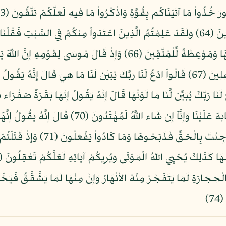
فَجَعَلْنَاهَا نَكَالاً لِّمَا بَيْنَ يَدَيْهَا وَمَا خَلْفَهَا وَمَوْعِظَةً لِّلْمُتَّقِينَ (6
هُزُواً قَالَ أَعُوذُ بِاللّهِ أَنْ أَكُونَ مِنَ الْجَاهِلِينَ (67) قَالُواْ ادْعُ لَنَا رَبَّكَ يُبَيِّن لّنَا مَا 
ادْعُ لَنَا رَبَّكَ يُبَيِّن لَّنَا مَا هِيَ إِنَّ البَقَرَ تَشَابَهَ عَ
الْحَرْثَ مُسَلَّمَةٌ لاَّ شِيَةَ فِيهَا قَال
حِجَارَةِ لَمَا يَتَفَجَّرُ مِنْهُ الأَنْهَارُ وَإِنَّ مِنْهَا لَمَا يَشَّقَّقُ فَيَخْ
7)