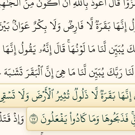
َا هُزُوٗاۖ قَالَ أَعُوذُ بِٱللَّهِ أَنۡ أَكُونَ مِنَ ٱلۡجَٰهِلِ
ُولُ إِنَّهَا بَقَرَةٞ لَّا فَارِضٞ وَلَا بِكۡرٌ عَوَانُۢ بَيۡن
كَ يُبَيِّن لَّنَا مَا لَوۡنُهَاۚ قَالَ إِنَّهُۥ يَقُولُ إِنَّهَا 
َنَا رَبَّكَ يُبَيِّن لَّنَا مَا هِيَ إِنَّ ٱلۡبَقَرَ تَشَٰبَهَ عَ
ُ إِنَّهَا بَقَرَةٞ لَّا ذَلُولٞ تُثِيرُ ٱلۡأَرۡضَ وَلَا تَسۡق
ۚ فَذَبَحُوهَا وَمَا كَادُواْ يَفۡعَلُونَ ٧١
وَإِذۡ قَتَل