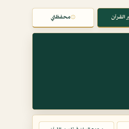
 القرآن
۞
محفظتي