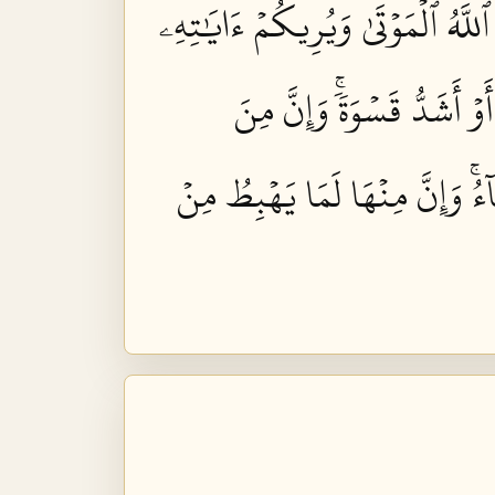
لَّهُ ٱلۡمَوۡتَىٰ وَيُرِيكُمۡ ءَايَٰتِهِۦ
 أَشَدُّ قَسۡوَةٗۚ وَإِنَّ مِنَ
آءُۚ وَإِنَّ مِنۡهَا لَمَا يَهۡبِطُ مِنۡ