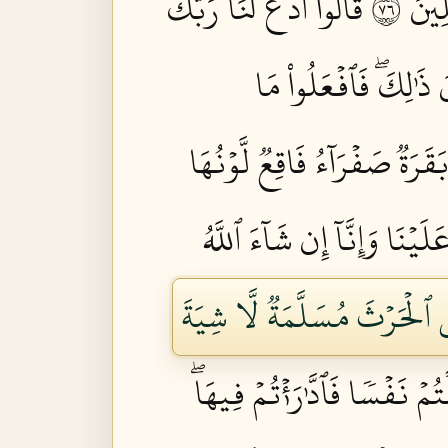
ينَ ٦٧
قَالُواْ ٱدۡعُ لَنَا رَبَّكَ
َ ذَٰلِكَۖ فَٱفۡعَلُواْ مَا
بَقَرَةٞ صَفۡرَآءُ فَاقِعٞ لَّوۡنُهَا
لَيۡنَا وَإِنَّآ إِن شَآءَ ٱللَّهُ
ِي ٱلۡحَرۡثَ مُسَلَّمَةٞ لَّا شِيَةَ
ۡتُمۡ نَفۡسٗا فَٱدَّٰرَٰءۡتُمۡ فِيهَاۖ