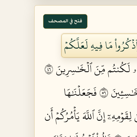
فتح في المصحف
ذۡكُرُواْ مَا فِيهِ لَعَلَّكُمۡ
تُهُۥ لَكُنتُم مِّنَ ٱلۡخَٰسِرِينَ ٦٤
ٰسِـِٔينَ ٦٥
فَجَعَلۡنَٰهَا
ِقَوۡمِهِۦٓ إِنَّ ٱللَّهَ يَأۡمُرُكُمۡ أَن