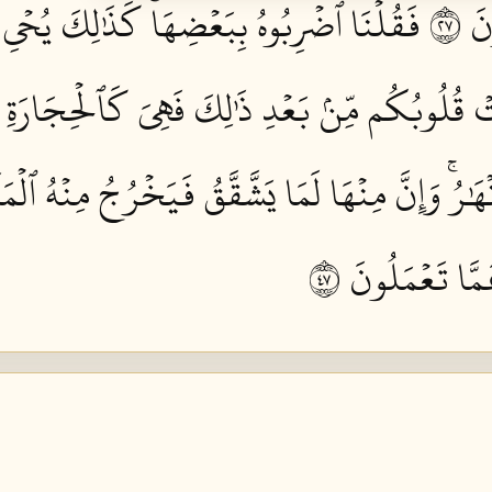
 ٧٢
فَقُلۡنَا ٱضۡرِبُوهُ بِبَعۡضِهَاۚ كَذَٰلِكَ يُحۡيِ ٱل
 قُلُوبُكُم مِّنۢ بَعۡدِ ذَٰلِكَ فَهِيَ كَٱلۡحِجَارَةِ أَوۡ
ۡهَٰرُۚ وَإِنَّ مِنۡهَا لَمَا يَشَّقَّقُ فَيَخۡرُجُ مِنۡهُ ٱلۡمَ
مَّا تَعۡمَلُونَ ٧٤