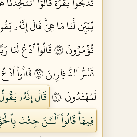
تَذۡبَحُواْ بَقَرَةٗۖ قَالُوٓاْ أَتَتَّخِذُن
يُبَيِّن لَّنَا مَا هِيَۚ قَالَ إِنَّهُۥ يَق
تُؤۡمَرُونَ ٦٨
قَالُواْ ٱدۡعُ لَنَا رَبَّ
تَسُرُّ ٱلنَّٰظِرِينَ ٦٩
قَالُواْ ٱدۡعُ ل
لَمُهۡتَدُونَ ٧٠
قَالَ إِنَّهُۥ يَقُول
فِيهَاۚ قَالُواْ ٱلۡـَٰٔنَ جِئۡتَ بِٱلۡحَقِّ