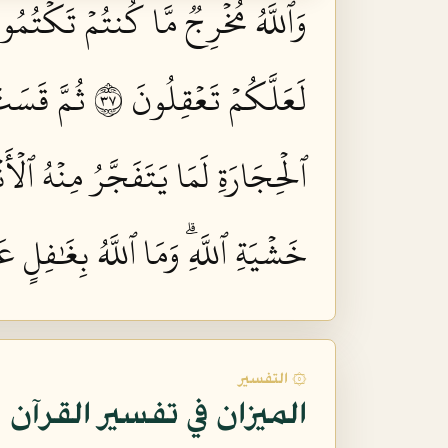
وَٱللَّهُ مُخۡرِجٞ مَّا كُنتُمۡ تَكۡتُمُونَ
لَعَلَّكُمۡ تَعۡقِلُونَ ٧٣
ثُمَّ قَسَتۡ
ٱلۡحِجَارَةِ لَمَا يَتَفَجَّرُ مِنۡهُ ٱلۡأَن
خَشۡيَةِ ٱللَّهِۗ وَمَا ٱللَّهُ بِغَٰفِلٍ عَ
۞ التفسير
الميزان في تفسير القرآن