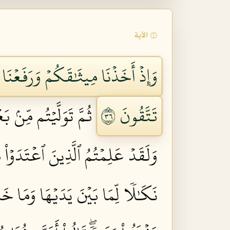
۞ الآية
وَإِذۡ أَخَذۡنَا مِيثَٰقَكُمۡ وَرَفَعۡنَا 
تَتَّقُونَ ٦٣
ثُمَّ تَوَلَّيۡتُم مِّنۢ 
وَلَقَدۡ عَلِمۡتُمُ ٱلَّذِينَ ٱعۡتَدَوۡاْ
نَكَٰلٗا لِّمَا بَيۡنَ يَدَيۡهَا وَمَا خَلۡف