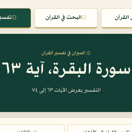
القرآن
۞
البحث في القرآن
۞
تفسير
۞ الميزان في تفسير القرآن
سورة البقرة، آية ٦٣
التفسير يعرض الآيات ٦٣ إلى ٧٤