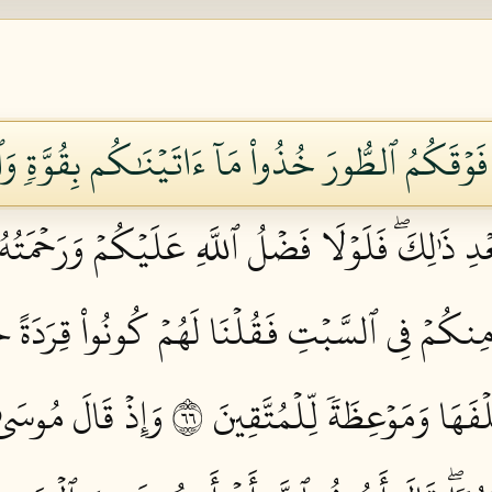
فَوۡقَكُمُ ٱلطُّورَ خُذُواْ مَآ ءَاتَيۡنَٰكُم بِقُوَّةٖ وَٱ
بَعۡدِ ذَٰلِكَۖ فَلَوۡلَا فَضۡلُ ٱللَّهِ عَلَيۡكُمۡ وَرَحۡمَ
 مِنكُمۡ فِي ٱلسَّبۡتِ فَقُلۡنَا لَهُمۡ كُونُواْ قِرَدَةً خَ
َهَا وَمَوۡعِظَةٗ لِّلۡمُتَّقِينَ ٦٦
وَإِذۡ قَالَ مُوسَىٰ ل