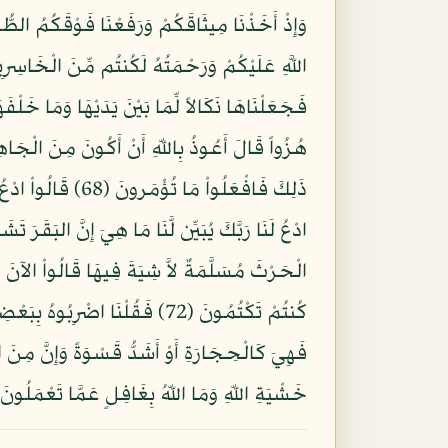
فَهِيَ كَالْحِجَارَةِ أَوْ أَشَدُّ قَسْوَةً وَإِنَّ مِنَ الْ
خَشْيَةِ اللّهِ وَمَا اللّهُ بِغَافِلٍ عَمَّا تَعْمَلُونَ (4