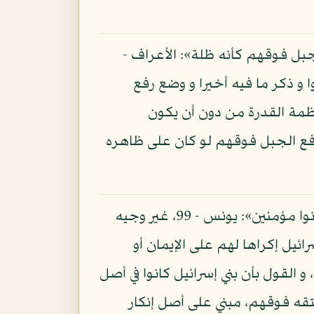
لجبل فوقهم كأنه ظلة»: الأعراف -
توا و ذكر ما فيه أخيرا و وضع رفع
ظمة القدرة من دون أن يكون
 رفع الجبل فوقهم لو كان على ظاهره
و قد قال سبحانه: «لا إكراه في الدين»: البقرة - 256، و قال تعالى: «أ فأنت تكره الناس حتى يكونوا مؤمنين»: يونس - 99، غير وجيه
ائيل إكراها لهم على الإيمان أو
القول بأن بني إسرائيل كانوا في أصل
تقه فوقهم، مبني على أصل إنكار