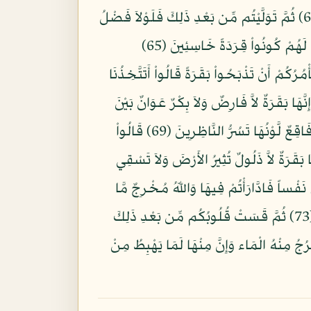
وَإِذْ أَخَذْنَا مِيثَاقَكُمْ وَرَفَعْنَا فَوْقَكُمُ الطُّورَ خُذُواْ مَا آتَيْنَاكُم بِقُوَّةٍ وَاذْكُرُواْ مَا فِيهِ لَعَلَّكُمْ تَتَّقُونَ (63) ثُمَّ تَوَلَّيْتُم مِّن بَعْدِ ذَلِكَ فَلَوْلاَ فَضْلُ
اللَّهِ عَلَيْكُمْ وَرَحْمَتُهُ لَكُنتُم مِّنَ الْخَاسِرِينَ (64) وَلَقَدْ عَلِمْتُمُ الَّذِينَ اعْتَدَواْ مِنكُمْ فِي السَّبْتِ فَقُلْنَا لَهُمْ كُونُواْ قِرَدَةً خَاسِئِينَ (65)
6) وَإِذْ قَالَ مُوسَى لِقَوْمِهِ إِنَّ اللّهَ يَأْمُرُكُمْ أَنْ تَذْبَحُواْ بَقَرَةً قَالُواْ أَتَتَّخِذُنَا
هِيَ قَالَ إِنَّهُ يَقُولُ إِنَّهَا بَقَرَةٌ لاَّ فَارِضٌ وَلاَ بِكْرٌ عَوَانٌ بَيْنَ
ذَلِكَ فَافْعَلُواْ مَا تُؤْمَرونَ (68) قَالُواْ ادْعُ لَنَا رَبَّكَ يُبَيِّن لَّنَا مَا لَوْنُهَا قَالَ إِنَّهُ يَقُولُ إِنّهَا بَقَرَةٌ صَفْرَاء فَاقِعٌ لَّوْنُهَا تَسُرُّ النَّاظِرِينَ (69) قَالُواْ
لَيْنَا وَإِنَّآ إِن شَاء اللَّهُ لَمُهْتَدُونَ (70) قَالَ إِنَّهُ يَقُولُ إِنَّهَا بَقَرَةٌ لاَّ ذَلُولٌ تُثِيرُ الأَرْضَ وَلاَ تَسْقِي
ُواْ الآنَ جِئْتَ بِالْحَقِّ فَذَبَحُوهَا وَمَا كَادُواْ يَفْعَلُونَ (71) وَإِذْ قَتَلْتُمْ نَفْساً فَادَّارَأْتُمْ فِيهَا وَاللّهُ مُخْرِجٌ مَّا
كُنتُمْ تَكْتُمُونَ (72) فَقُلْنَا اضْرِبُوهُ بِبَعْضِهَا كَذَلِكَ يُحْيِي اللّهُ الْمَوْتَى وَيُرِيكُمْ آيَاتِهِ لَعَلَّكُمْ تَعْقِلُونَ (73) ثُمَّ قَسَتْ قُلُوبُكُم مِّن بَعْدِ ذَلِكَ
رُجُ مِنْهُ الْمَاء وَإِنَّ مِنْهَا لَمَا يَهْبِطُ مِنْ