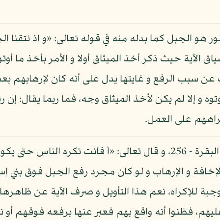
ور هو الجبل كما بدله منه في قوله تعالى: «و إذ نتقنا ا
 سياق الآية حيث ذكر أخذ الميثاق أولا و الأمر بأخذ ما أو
عن سبب الرفع و غايتها يدل على أنه كان لإرهابهم بع
وه و إلا لم يكن لأخذ الميثاق وجه، فما ربما يقال: إن
راههم على العمل.
لإخافة و الإرهاب و لو كان مجرد رفع الجبل فوق بني إسر
للإكراه، نعم هذا التأويل و صرف الآية عن ظاهرها، و 
هم، فظنوا أنه واقع بهم فعبر عنها برفعه فوقهم أو ن