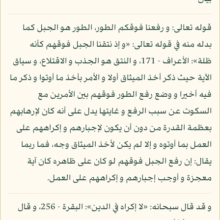
قوله تعالى: و رفعنا فوقكم الطور، الطور هو الجبل كما
بدله منه في قوله تعالى: «و إذ نتقنا الجبل فوقهم كأنه
ظلة»: الأعراف - 171، و النتق هو الجذب و الاقتلاع، و سياق
الآية حيث ذكر أخذ الميثاق أولا و الأمر بأخذ ما أوتوا و ذكر ما
فيه أخيرا و وضع رفع الطور فوقهم بين الأمرين مع
السكوت عن سبب الرفع و غايتها يدل على أنه كان لإرهابهم
بعظمة القدرة من دون أن يكون لإجبارهم و إكراههم على
العمل بما أوتوه و إلا لم يكن لأخذ الميثاق وجه، فما ربما
يقال: إن رفع الجبل فوقهم لو كان على ظاهره كان آية
معجزة و أوجب إجبارهم و إكراههم على العمل.
و قد قال سبحانه: «لا إكراه في الدين»: البقرة - 256، و قال