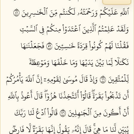
ٱللَّهِ عَلَيۡكُمۡ وَرَحۡمَتُهُۥ لَكُنتُم مِّنَ ٱلۡخَٰسِرِينَ ٦٤
وَلَقَدۡ عَلِمۡتُمُ ٱلَّذِينَ ٱعۡتَدَوۡاْ مِنكُمۡ فِي ٱلسَّبۡتِ
فَقُلۡنَا لَهُمۡ كُونُواْ قِرَدَةً خَٰسِـِٔينَ ٦٥
فَجَعَلۡنَٰهَا
نَكَٰلٗا لِّمَا بَيۡنَ يَدَيۡهَا وَمَا خَلۡفَهَا وَمَوۡعِظَةٗ
لِّلۡمُتَّقِينَ ٦٦
وَإِذۡ قَالَ مُوسَىٰ لِقَوۡمِهِۦٓ إِنَّ ٱللَّهَ يَأۡمُرُكُمۡ
أَن تَذۡبَحُواْ بَقَرَةٗۖ قَالُوٓاْ أَتَتَّخِذُنَا هُزُوٗاۖ قَالَ أَعُوذُ بِٱللَّهِ
أَنۡ أَكُونَ مِنَ ٱلۡجَٰهِلِينَ ٦٧
قَالُواْ ٱدۡعُ لَنَا رَبَّكَ
يُبَيِّن لَّنَا مَا هِيَۚ قَالَ إِنَّهُۥ يَقُولُ إِنَّهَا بَقَرَةٞ لَّا فَارِضٞ