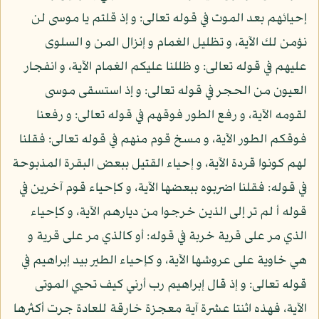
إحيائهم بعد الموت في قوله تعالى: و إذ قلتم يا موسى لن
نؤمن لك الآية، و تظليل الغمام و إنزال المن و السلوى
عليهم في قوله تعالى: و ظللنا عليكم الغمام الآية، و انفجار
العيون من الحجر في قوله تعالى: و إذ استسقى موسى
لقومه الآية، و رفع الطور فوقهم في قوله تعالى: و رفعنا
فوقكم الطور الآية، و مسخ قوم منهم في قوله تعالى: فقلنا
لهم كونوا قردة الآية، و إحياء القتيل ببعض البقرة المذبوحة
في قوله: فقلنا اضربوه ببعضها الآية، و كإحياء قوم آخرين في
قوله أ لم تر إلى الذين خرجوا من ديارهم الآية، و كإحياء
الذي مر على قرية خربة في قوله: أو كالذي مر على قرية و
هي خاوية على عروشها الآية، و كإحياء الطير بيد إبراهيم في
قوله تعالى: و إذ قال إبراهيم رب أرني كيف تحيي الموتى
الآية، فهذه اثنتا عشرة آية معجزة خارقة للعادة جرت أكثرها