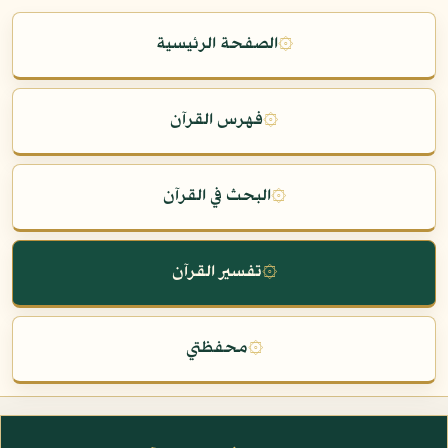
۞
الصفحة الرئيسية
۞
فهرس القرآن
۞
البحث في القرآن
۞
تفسير القرآن
۞
محفظتي