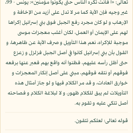
تعالى: «أ فأنت تكره الناس حتى يكونوا مؤمنين»: يونس - 99،
غير وجيه فإن الآية كما مر لا تدل على أزيد من الإخافة و
الإرهاب و لو كان مجرد رفع الجبل فوق بني إسرائيل إكراها
لهم على الإيمان أو العمل، لكان أغلب معجزات موسى
موجبة للإكراه، نعم هذا التأويل و صرف الآية عن ظاهرها، و
القول بأن بني إسرائيل كانوا في أصل الجبل فزلزل و زعزع
حتى أظل رأسه عليهم، فظنوا أنه واقع بهم فعبر عنها برفعه
فوقهم أو نتقه فوقهم، مبني على أصل إنكار المعجزات و
خوارق العادات، و قد مر الكلام فيها و لو جاز أمثال هذه
التأويلات لم يبق للكلام ظهور، و لا لبلاغة الكلام و فصاحته
أصل تتكي عليه و تقوم به.
قوله تعالى: لعلكم تتقون.