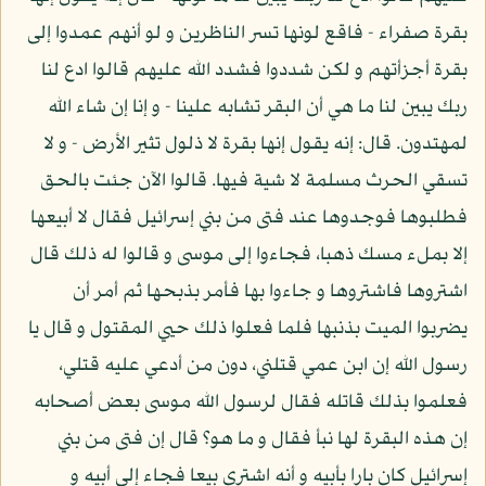
بقرة صفراء - فاقع لونها تسر الناظرين و لو أنهم عمدوا إلى
بقرة أجزأتهم و لكن شددوا فشدد الله عليهم قالوا ادع لنا
ربك يبين لنا ما هي أن البقر تشابه علينا - و إنا إن شاء الله
لمهتدون. قال: إنه يقول إنها بقرة لا ذلول تثير الأرض - و لا
تسقي الحرث مسلمة لا شية فيها. قالوا الآن جئت بالحق
فطلبوها فوجدوها عند فتى من بني إسرائيل فقال لا أبيعها
إلا بملء مسك ذهبا، فجاءوا إلى موسى و قالوا له ذلك قال
اشتروها فاشتروها و جاءوا بها فأمر بذبحها ثم أمر أن
يضربوا الميت بذنبها فلما فعلوا ذلك حيي المقتول و قال يا
رسول الله إن ابن عمي قتلني، دون من أدعي عليه قتلي،
فعلموا بذلك قاتله فقال لرسول الله موسى بعض أصحابه
إن هذه البقرة لها نبأ فقال و ما هو؟ قال إن فتى من بني
إسرائيل كان بارا بأبيه و أنه اشترى بيعا فجاء إلى أبيه و