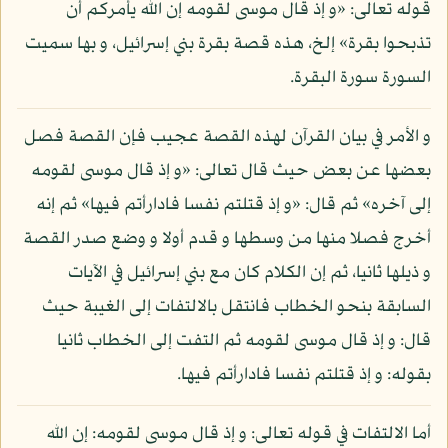
قوله تعالى: «و إذ قال موسى لقومه إن الله يأمركم أن
تذبحوا بقرة» إلخ، هذه قصة بقرة بني إسرائيل، و بها سميت
السورة سورة البقرة.
و الأمر في بيان القرآن لهذه القصة عجيب فإن القصة فصل
بعضها عن بعض حيث قال تعالى: «و إذ قال موسى لقومه
إلى آخره» ثم قال: «و إذ قتلتم نفسا فادارأتم فيها» ثم إنه
أخرج فصلا منها من وسطها و قدم أولا و وضع صدر القصة
و ذيلها ثانيا، ثم إن الكلام كان مع بني إسرائيل في الآيات
السابقة بنحو الخطاب فانتقل بالالتفات إلى الغيبة حيث
قال: و إذ قال موسى لقومه ثم التفت إلى الخطاب ثانيا
بقوله: و إذ قتلتم نفسا فادارأتم فيها.
أما الالتفات في قوله تعالى: و إذ قال موسى لقومه: إن الله