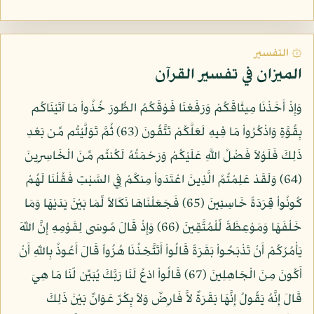
۞ التفسير
الميزان في تفسير القرآن
وَإِذْ أَخَذْنَا مِيثَاقَكُمْ وَرَفَعْنَا فَوْقَكُمُ الطُّورَ خُذُواْ مَا آتَيْنَاكُم
بِقُوَّةٍ وَاذْكُرُواْ مَا فِيهِ لَعَلَّكُمْ تَتَّقُونَ (63) ثُمَّ تَوَلَّيْتُم مِّن بَعْدِ
ذَلِكَ فَلَوْلاَ فَضْلُ اللَّهِ عَلَيْكُمْ وَرَحْمَتُهُ لَكُنتُم مِّنَ الْخَاسِرِينَ
(64) وَلَقَدْ عَلِمْتُمُ الَّذِينَ اعْتَدَواْ مِنكُمْ فِي السَّبْتِ فَقُلْنَا لَهُمْ
كُونُواْ قِرَدَةً خَاسِئِينَ (65) فَجَعَلْنَاهَا نَكَالاً لِّمَا بَيْنَ يَدَيْهَا وَمَا
خَلْفَهَا وَمَوْعِظَةً لِّلْمُتَّقِينَ (66) وَإِذْ قَالَ مُوسَى لِقَوْمِهِ إِنَّ اللّهَ
يَأْمُرُكُمْ أَنْ تَذْبَحُواْ بَقَرَةً قَالُواْ أَتَتَّخِذُنَا هُزُواً قَالَ أَعُوذُ بِاللّهِ أَنْ
أَكُونَ مِنَ الْجَاهِلِينَ (67) قَالُواْ ادْعُ لَنَا رَبَّكَ يُبَيِّن لّنَا مَا هِيَ
قَالَ إِنَّهُ يَقُولُ إِنَّهَا بَقَرَةٌ لاَّ فَارِضٌ وَلاَ بِكْرٌ عَوَانٌ بَيْنَ ذَلِكَ