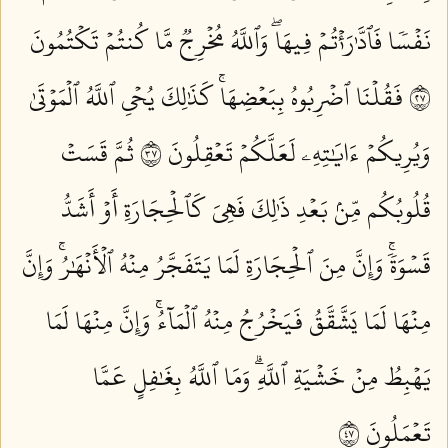
نَفۡسٗا فَٱدَّٰرَٰءۡتُمۡ فِيهَاۖ وَٱللَّهُ مُخۡرِجٞ مَّا كُنتُمۡ تَكۡتُمُونَ
٧٢
فَقُلۡنَا ٱضۡرِبُوهُ بِبَعۡضِهَاۚ كَذَٰلِكَ يُحۡيِ ٱللَّهُ ٱلۡمَوۡتَىٰ
وَيُرِيكُمۡ ءَايَٰتِهِۦ لَعَلَّكُمۡ تَعۡقِلُونَ ٧٣
ثُمَّ قَسَتۡ
قُلُوبُكُم مِّنۢ بَعۡدِ ذَٰلِكَ فَهِيَ كَٱلۡحِجَارَةِ أَوۡ أَشَدُّ
قَسۡوَةٗۚ وَإِنَّ مِنَ ٱلۡحِجَارَةِ لَمَا يَتَفَجَّرُ مِنۡهُ ٱلۡأَنۡهَٰرُۚ وَإِنَّ
مِنۡهَا لَمَا يَشَّقَّقُ فَيَخۡرُجُ مِنۡهُ ٱلۡمَآءُۚ وَإِنَّ مِنۡهَا لَمَا
يَهۡبِطُ مِنۡ خَشۡيَةِ ٱللَّهِۗ وَمَا ٱللَّهُ بِغَٰفِلٍ عَمَّا
تَعۡمَلُونَ ٧٤