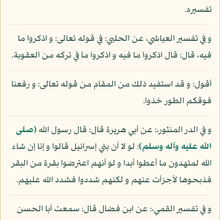
تفسيره.
و في تفسير العياشي، عن الحلبي: في قوله تعالى: و اذكروا ما
فيه، قال: قال اذكروا ما فيه و اذكروا ما في تركه من العقوبة.
أقول: و قد استفيد ذلك من المقام من قوله تعالى: و رفعنا
فوقكم الطور خذوا.
و في الدر المنثور،: عن أبي هريرة قال: قال رسول الله
(صلى
الله عليه وآله وسلم)
: لو لا أن بني إسرائيل قالوا و إنا إن شاء
الله لمتهدون ما أعطوا أبدا و لو أنهم اعترضوا بقرة من البقر
فذبحوها لأجزأت عنهم و لكنهم شددوا فشدد الله عليهم.
و في تفسير القمي،: عن ابن فضال قال: سمعت أبا الحسن