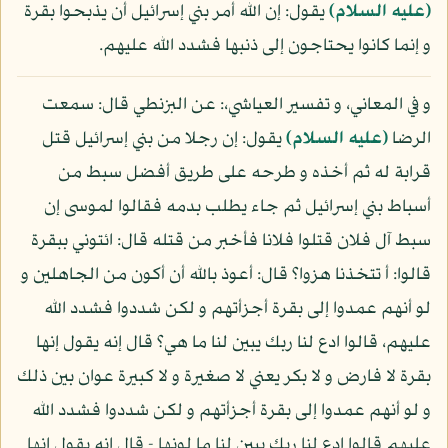
(عليه السلام)
يقول: إن الله أمر بني إسرائيل أن يذبحوا بقرة
و إنما كانوا يحتاجون إلى ذنبها فشدد الله عليهم.
و في المعاني، و تفسير العياشي،: عن البزنطي قال: سمعت
الرضا
(عليه السلام)
يقول: إن رجلا من بني إسرائيل قتل
قرابة له ثم أخذه و طرحه على طريق أفضل سبط من
أسباط بني إسرائيل ثم جاء يطلب بدمه فقالوا لموسى إن
سبط آل فلان قتلوا فلانا فأخبر من قتله قال: ائتوني ببقرة
قالوا: أ تتخذنا هزوا؟ قال: أعوذ بالله أن أكون من الجاهلين و
لو أنهم عمدوا إلى بقرة أجزأتهم و لكن شددوا فشدد الله
عليهم، قالوا ادع لنا ربك يبين لنا ما هي؟ قال إنه يقول إنها
بقرة لا فارض و لا بكر يعني لا صغيرة و لا كبيرة عوان بين ذلك
و لو أنهم عمدوا إلى بقرة أجزأتهم و لكن شددوا فشدد الله
عليهم قالوا ادع لنا ربك يبين لنا ما لونها - قال إنه يقول إنها