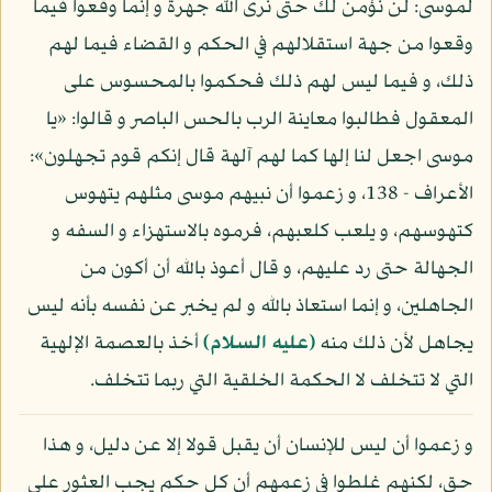
لموسى: لن نؤمن لك حتى نرى الله جهرة و إنما وقعوا فيما
وقعوا من جهة استقلالهم في الحكم و القضاء فيما لهم
ذلك، و فيما ليس لهم ذلك فحكموا بالمحسوس على
المعقول فطالبوا معاينة الرب بالحس الباصر و قالوا: «يا
موسى اجعل لنا إلها كما لهم آلهة قال إنكم قوم تجهلون»:
الأعراف - 138، و زعموا أن نبيهم موسى مثلهم يتهوس
كتهوسهم، و يلعب كلعبهم، فرموه بالاستهزاء و السفه و
الجهالة حتى رد عليهم، و قال أعوذ بالله أن أكون من
الجاهلين، و إنما استعاذ بالله و لم يخبر عن نفسه بأنه ليس
يجاهل لأن ذلك منه
(عليه السلام)
أخذ بالعصمة الإلهية
التي لا تتخلف لا الحكمة الخلقية التي ربما تتخلف.
و زعموا أن ليس للإنسان أن يقبل قولا إلا عن دليل، و هذا
حق، لكنهم غلطوا في زعمهم أن كل حكم يجب العثور على