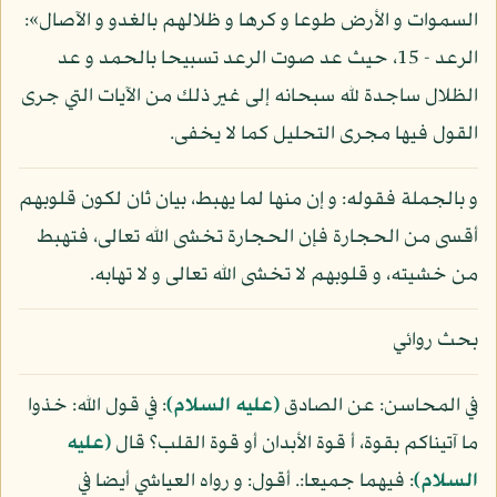
السموات و الأرض طوعا و كرها و ظلالهم بالغدو و الآصال»:
الرعد - 15، حيث عد صوت الرعد تسبيحا بالحمد و عد
الظلال ساجدة لله سبحانه إلى غير ذلك من الآيات التي جرى
القول فيها مجرى التحليل كما لا يخفى.
و بالجملة فقوله: و إن منها لما يهبط، بيان ثان لكون قلوبهم
أقسى من الحجارة فإن الحجارة تخشى الله تعالى، فتهبط
من خشيته، و قلوبهم لا تخشى الله تعالى و لا تهابه.
بحث روائي
في المحاسن: عن الصادق
(عليه السلام)
: في قول الله: خذوا
ما آتيناكم بقوة، أ قوة الأبدان أو قوة القلب؟ قال
(عليه
السلام)
: فيهما جميعا:. أقول: و رواه العياشي أيضا في