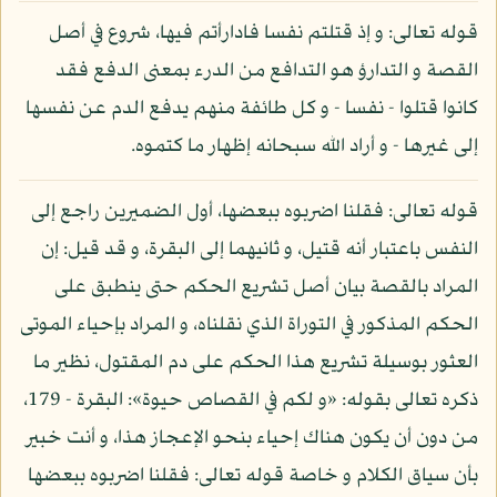
قوله تعالى: و إذ قتلتم نفسا فادارأتم فيها، شروع في أصل
القصة و التدارؤ هو التدافع من الدرء بمعنى الدفع فقد
كانوا قتلوا - نفسا - و كل طائفة منهم يدفع الدم عن نفسها
إلى غيرها - و أراد الله سبحانه إظهار ما كتموه.
قوله تعالى: فقلنا اضربوه ببعضها، أول الضميرين راجع إلى
النفس باعتبار أنه قتيل، و ثانيهما إلى البقرة، و قد قيل: إن
المراد بالقصة بيان أصل تشريع الحكم حتى ينطبق على
الحكم المذكور في التوراة الذي نقلناه، و المراد بإحياء الموتى
العثور بوسيلة تشريع هذا الحكم على دم المقتول، نظير ما
ذكره تعالى بقوله: «و لكم في القصاص حيوة»: البقرة - 179،
من دون أن يكون هناك إحياء بنحو الإعجاز هذا، و أنت خبير
بأن سياق الكلام و خاصة قوله تعالى: فقلنا اضربوه ببعضها