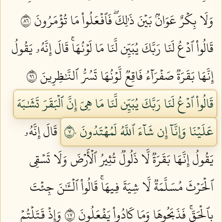
وَلَا بِكۡرٌ عَوَانُۢ بَيۡنَ ذَٰلِكَۖ فَٱفۡعَلُواْ مَا تُؤۡمَرُونَ ٦٨
قَالُواْ ٱدۡعُ لَنَا رَبَّكَ يُبَيِّن لَّنَا مَا لَوۡنُهَاۚ قَالَ إِنَّهُۥ يَقُولُ
إِنَّهَا بَقَرَةٞ صَفۡرَآءُ فَاقِعٞ لَّوۡنُهَا تَسُرُّ ٱلنَّٰظِرِينَ ٦٩
قَالُواْ ٱدۡعُ لَنَا رَبَّكَ يُبَيِّن لَّنَا مَا هِيَ إِنَّ ٱلۡبَقَرَ تَشَٰبَهَ
عَلَيۡنَا وَإِنَّآ إِن شَآءَ ٱللَّهُ لَمُهۡتَدُونَ ٧٠
قَالَ إِنَّهُۥ
يَقُولُ إِنَّهَا بَقَرَةٞ لَّا ذَلُولٞ تُثِيرُ ٱلۡأَرۡضَ وَلَا تَسۡقِي
ٱلۡحَرۡثَ مُسَلَّمَةٞ لَّا شِيَةَ فِيهَاۚ قَالُواْ ٱلۡـَٰٔنَ جِئۡتَ
بِٱلۡحَقِّۚ فَذَبَحُوهَا وَمَا كَادُواْ يَفۡعَلُونَ ٧١
وَإِذۡ قَتَلۡتُمۡ