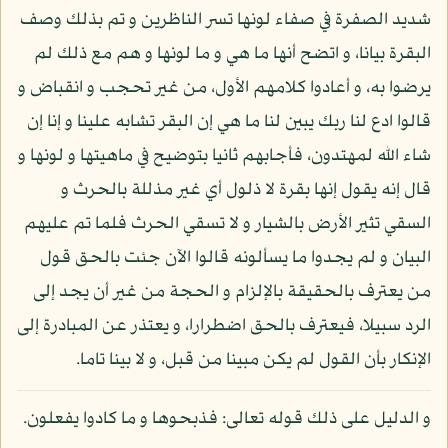
شديد الصفرة في صفاء لونها تسر الناظرين و تم بذلك وصف
البقرة بيانا، و اتضح أنها ما هي و ما لونها و هم مع ذلك لم
يرضوا به، و أعادوا كلامهم الأول، من غير تحجب و انقباض و
قالوا ادع لنا ربك يبين لنا ما هي إن البقر تشابه علينا و إنا إن
شاء الله لمهتدون، فأجابهم ثانيا بتوضيح في ماهيتها و لونها و
قال إنه يقول إنها بقرة لا ذلول أي غير مذللة بالحرث و
السقي تثير الأرض بالشيار و لا تسقي الحرث فلما تم عليهم
البيان و لم يجدوا ما يسألونه قالوا الآن جئت بالحق قول
من يعترف بالحقيقة بالإلزام و الحجة من غير أن يجد إلى
الرد سبيلا، فيعترف بالحق اضطرارا، و يعتذر عن المبادرة إلى
الإنكار بأن القول لم يكن مبينا من قبل، و لا بينا تاما.
و الدليل على ذلك قوله تعالى: فذبحوها و ما كادوا يفعلون.