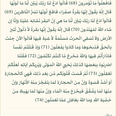
فَافْعَلُواْ مَا تُؤْمَرونَ (68) قَالُواْ ادْعُ لَنَا رَبَّكَ يُبَيِّن لَّنَا مَا لَوْنُهَا
قَالَ إِنَّهُ يَقُولُ إِنّهَا بَقَرَةٌ صَفْرَاء فَاقِعٌ لَّوْنُهَا تَسُرُّ النَّاظِرِينَ (69)
قَالُواْ ادْعُ لَنَا رَبَّكَ يُبَيِّن لَّنَا مَا هِيَ إِنَّ البَقَرَ تَشَابَهَ عَلَيْنَا وَإِنَّآ إِن
شَاء اللَّهُ لَمُهْتَدُونَ (70) قَالَ إِنَّهُ يَقُولُ إِنَّهَا بَقَرَةٌ لاَّ ذَلُولٌ تُثِيرُ
الأَرْضَ وَلاَ تَسْقِي الْحَرْثَ مُسَلَّمَةٌ لاَّ شِيَةَ فِيهَا قَالُواْ الآنَ جِئْتَ
بِالْحَقِّ فَذَبَحُوهَا وَمَا كَادُواْ يَفْعَلُونَ (71) وَإِذْ قَتَلْتُمْ نَفْساً
فَادَّارَأْتُمْ فِيهَا وَاللّهُ مُخْرِجٌ مَّا كُنتُمْ تَكْتُمُونَ (72) فَقُلْنَا
اضْرِبُوهُ بِبَعْضِهَا كَذَلِكَ يُحْيِي اللّهُ الْمَوْتَى وَيُرِيكُمْ آيَاتِهِ لَعَلَّكُمْ
تَعْقِلُونَ (73) ثُمَّ قَسَتْ قُلُوبُكُم مِّن بَعْدِ ذَلِكَ فَهِيَ كَالْحِجَارَةِ
أَوْ أَشَدُّ قَسْوَةً وَإِنَّ مِنَ الْحِجَارَةِ لَمَا يَتَفَجَّرُ مِنْهُ الأَنْهَارُ وَإِنَّ
مِنْهَا لَمَا يَشَّقَّقُ فَيَخْرُجُ مِنْهُ الْمَاء وَإِنَّ مِنْهَا لَمَا يَهْبِطُ مِنْ
خَشْيَةِ اللّهِ وَمَا اللّهُ بِغَافِلٍ عَمَّا تَعْمَلُونَ (74)
بيان