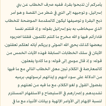
يأمركم أن تذبحوا بقرة، ففيه صرف الخطاب عن بني
إسرائيل، و توجيهه إلى النبي في شطر من القصة و هو أمر
ذبح البقرة و توصيفها ليكون كالمقدمة الموضحة للخطاب
الذي سيخاطب به بنو إسرائيل بقوله: و إذ قتلتم نفسا
فادارأتم فيها و الله مخرج ما كنتم تكتمون، فقلنا اضربوه
ببعضها كذلك يحيي الله الموتى و يريكم آياته لعلكم تعقلون،
الآيتان في سلك الخطابات السابقة فهذه الآيات الخمس من
قوله: و إذ قال موسى إلى قوله: و ما كادوا يفعلون،
كالمعترضة في الكلام تبين معنى الخطاب التالي مع ما فيها
من الدلالة على سوء أدبهم و إيذائهم لرسولهم، برميه
بفضول القول و لغو الكلام، مع ما فيه من تعنتهم و
تشديدهم و إصرارهم في الاستيضاح و الاستفهام المستلزم
لنسبة الإبهام إلى الأوامر الإلهية و بيانات الأنبياء مع ما في