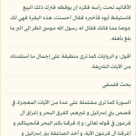
الأقاليد تحت رأسه فكره أن يوقظه فترك ذلك البيع
فاستيقظ أبوه فأخبره فقال أحسنت، هذه البقرة فهي لك
عوضا مما فاتك فقال له رسول الله موسى انظر إلى البر ما
بلغ بأهله.
أقول: و الروايات كما ترى منطبقة على إجمال ما استفدناه
من الآيات الشريفة.
بحث فلسفي
السورة كما ترى مشتملة على عدة من الآيات المعجزة، في
قصص بني إسرائيل و غيرهم، كفرق البحر و إغراق آل
فرعون في قوله تعالى: و إذ فرقنا بكم البحر فأنجيناكم و
أغرقنا آل فرعون الآية، و أخذ الصاعقة بني إسرائيل و