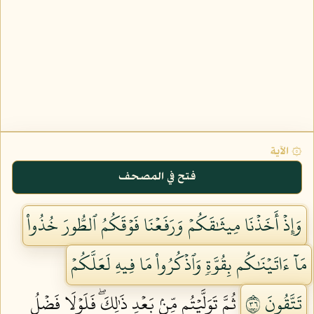
۞ الآية
فتح في المصحف
وَإِذۡ أَخَذۡنَا مِيثَٰقَكُمۡ وَرَفَعۡنَا فَوۡقَكُمُ ٱلطُّورَ خُذُواْ
مَآ ءَاتَيۡنَٰكُم بِقُوَّةٖ وَٱذۡكُرُواْ مَا فِيهِ لَعَلَّكُمۡ
تَتَّقُونَ ٦٣
ثُمَّ تَوَلَّيۡتُم مِّنۢ بَعۡدِ ذَٰلِكَۖ فَلَوۡلَا فَضۡلُ