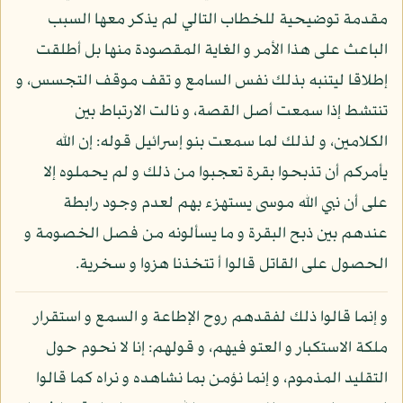
مقدمة توضيحية للخطاب التالي لم يذكر معها السبب
الباعث على هذا الأمر و الغاية المقصودة منها بل أطلقت
إطلاقا ليتنبه بذلك نفس السامع و تقف موقف التجسس، و
تنتشط إذا سمعت أصل القصة، و نالت الارتباط بين
الكلامين، و لذلك لما سمعت بنو إسرائيل قوله: إن الله
يأمركم أن تذبحوا بقرة تعجبوا من ذلك و لم يحملوه إلا
على أن نبي الله موسى يستهزء بهم لعدم وجود رابطة
عندهم بين ذبح البقرة و ما يسألونه من فصل الخصومة و
الحصول على القاتل قالوا أ تتخذنا هزوا و سخرية.
و إنما قالوا ذلك لفقدهم روح الإطاعة و السمع و استقرار
ملكة الاستكبار و العتو فيهم، و قولهم: إنا لا نحوم حول
التقليد المذموم، و إنما نؤمن بما نشاهده و نراه كما قالوا