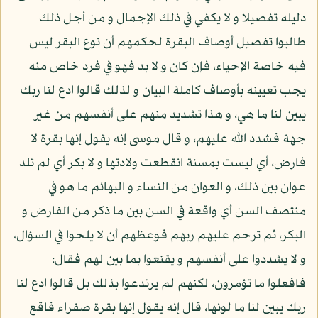
دليله تفصيلا و لا يكفي في ذلك الإجمال و من أجل ذلك
طالبوا تفصيل أوصاف البقرة لحكمهم أن نوع البقر ليس
فيه خاصة الإحياء، فإن كان و لا بد فهو في فرد خاص منه
يجب تعيينه بأوصاف كاملة البيان و لذلك قالوا ادع لنا ربك
يبين لنا ما هي، و هذا تشديد منهم على أنفسهم من غير
جهة فشدد الله عليهم، و قال موسى إنه يقول إنها بقرة لا
فارض، أي ليست بمسنة انقطعت ولادتها و لا بكر أي لم تلد
عوان بين ذلك، و العوان من النساء و البهائم ما هو في
منتصف السن أي واقعة في السن بين ما ذكر من الفارض و
البكر، ثم ترحم عليهم ربهم فوعظهم أن لا يلحوا في السؤال،
و لا يشددوا على أنفسهم و يقنعوا بما بين لهم فقال:
فافعلوا ما تؤمرون، لكنهم لم يرتدعوا بذلك بل قالوا ادع لنا
ربك يبين لنا ما لونها، قال إنه يقول إنها بقرة صفراء فاقع