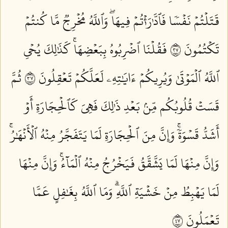
قَتَلۡتُمۡ نَفۡسٗا فَٱدَّٰرَٰءۡتُمۡ فِيهَاۖ وَٱللَّهُ مُخۡرِجٞ مَّا كُنتُمۡ
تَكۡتُمُونَ ٧٢
فَقُلۡنَا ٱضۡرِبُوهُ بِبَعۡضِهَاۚ كَذَٰلِكَ يُحۡيِ
ٱللَّهُ ٱلۡمَوۡتَىٰ وَيُرِيكُمۡ ءَايَٰتِهِۦ لَعَلَّكُمۡ تَعۡقِلُونَ ٧٣
ثُمَّ
قَسَتۡ قُلُوبُكُم مِّنۢ بَعۡدِ ذَٰلِكَ فَهِيَ كَٱلۡحِجَارَةِ أَوۡ
أَشَدُّ قَسۡوَةٗۚ وَإِنَّ مِنَ ٱلۡحِجَارَةِ لَمَا يَتَفَجَّرُ مِنۡهُ ٱلۡأَنۡهَٰرُۚ
وَإِنَّ مِنۡهَا لَمَا يَشَّقَّقُ فَيَخۡرُجُ مِنۡهُ ٱلۡمَآءُۚ وَإِنَّ مِنۡهَا
لَمَا يَهۡبِطُ مِنۡ خَشۡيَةِ ٱللَّهِۗ وَمَا ٱللَّهُ بِغَٰفِلٍ عَمَّا
تَعۡمَلُونَ ٧٤