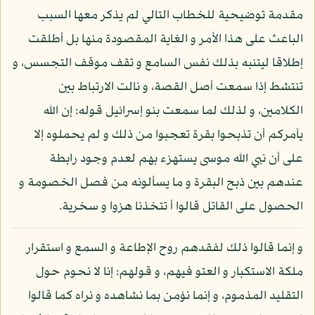
مقدمة توضيحية للخطاب التالي لم يذكر معها السبب
الباعث على هذا الأمر و الغاية المقصودة منها بل أطلقت
إطلاقا ليتنبه بذلك نفس السامع و تقف موقف التجسس، و
تنتشط إذا سمعت أصل القصة، و نالت الارتباط بين
الكلامين، و لذلك لما سمعت بنو إسرائيل قوله: إن الله
يأمركم أن تذبحوا بقرة تعجبوا من ذلك و لم يحملوه إلا
على أن نبي الله موسى يستهزء بهم لعدم وجود رابطة
عندهم بين ذبح البقرة و ما يسألونه من فصل الخصومة و
الحصول على القاتل قالوا أ تتخذنا هزوا و سخرية.
و إنما قالوا ذلك لفقدهم روح الإطاعة و السمع و استقرار
ملكة الاستكبار و العتو فيهم، و قولهم: إنا لا نحوم حول
التقليد المذموم، و إنما نؤمن بما نشاهده و نراه كما قالوا