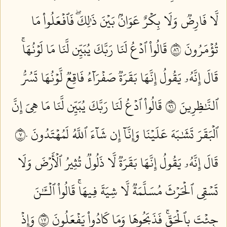
لَّا فَارِضٞ وَلَا بِكۡرٌ عَوَانُۢ بَيۡنَ ذَٰلِكَۖ فَٱفۡعَلُواْ مَا
تُؤۡمَرُونَ ٦٨
قَالُواْ ٱدۡعُ لَنَا رَبَّكَ يُبَيِّن لَّنَا مَا لَوۡنُهَاۚ
قَالَ إِنَّهُۥ يَقُولُ إِنَّهَا بَقَرَةٞ صَفۡرَآءُ فَاقِعٞ لَّوۡنُهَا تَسُرُّ
ٱلنَّٰظِرِينَ ٦٩
قَالُواْ ٱدۡعُ لَنَا رَبَّكَ يُبَيِّن لَّنَا مَا هِيَ إِنَّ
ٱلۡبَقَرَ تَشَٰبَهَ عَلَيۡنَا وَإِنَّآ إِن شَآءَ ٱللَّهُ لَمُهۡتَدُونَ ٧٠
قَالَ إِنَّهُۥ يَقُولُ إِنَّهَا بَقَرَةٞ لَّا ذَلُولٞ تُثِيرُ ٱلۡأَرۡضَ وَلَا
تَسۡقِي ٱلۡحَرۡثَ مُسَلَّمَةٞ لَّا شِيَةَ فِيهَاۚ قَالُواْ ٱلۡـَٰٔنَ
جِئۡتَ بِٱلۡحَقِّۚ فَذَبَحُوهَا وَمَا كَادُواْ يَفۡعَلُونَ ٧١
وَإِذۡ