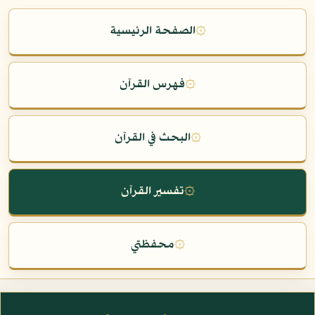
۞
الصفحة الرئيسية
۞
فهرس القرآن
۞
البحث في القرآن
۞
تفسير القرآن
۞
محفظتي