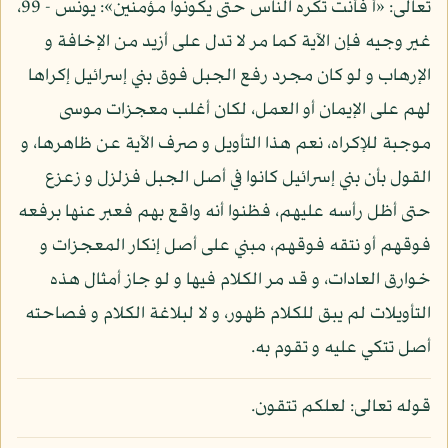
تعالى: «أ فأنت تكره الناس حتى يكونوا مؤمنين»: يونس - 99،
غير وجيه فإن الآية كما مر لا تدل على أزيد من الإخافة و
الإرهاب و لو كان مجرد رفع الجبل فوق بني إسرائيل إكراها
لهم على الإيمان أو العمل، لكان أغلب معجزات موسى
موجبة للإكراه، نعم هذا التأويل و صرف الآية عن ظاهرها، و
القول بأن بني إسرائيل كانوا في أصل الجبل فزلزل و زعزع
حتى أظل رأسه عليهم، فظنوا أنه واقع بهم فعبر عنها برفعه
فوقهم أو نتقه فوقهم، مبني على أصل إنكار المعجزات و
خوارق العادات، و قد مر الكلام فيها و لو جاز أمثال هذه
التأويلات لم يبق للكلام ظهور، و لا لبلاغة الكلام و فصاحته
أصل تتكي عليه و تقوم به.
قوله تعالى: لعلكم تتقون.