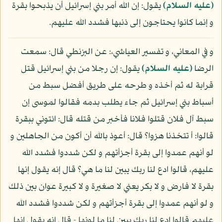
(عليه السلام)
يقول: إن الله أمر بني إسرائيل أن يذبحوا بقرة
و إنما كانوا يحتاجون إلى ذنبها فشدد الله عليهم.
و في المعاني، و تفسير العياشي،: عن البزنطي قال: سمعت
الرضا
(عليه السلام)
يقول: إن رجلا من بني إسرائيل قتل
قرابة له ثم أخذه و طرحه على طريق أفضل سبط من
أسباط بني إسرائيل ثم جاء يطلب بدمه فقالوا لموسى إن
سبط آل فلان قتلوا فلانا فأخبر من قتله قال: ائتوني ببقرة
قالوا: أ تتخذنا هزوا؟ قال: أعوذ بالله أن أكون من الجاهلين و
لو أنهم عمدوا إلى بقرة أجزأتهم و لكن شددوا فشدد الله
عليهم، قالوا ادع لنا ربك يبين لنا ما هي؟ قال إنه يقول إنها
بقرة لا فارض و لا بكر يعني لا صغيرة و لا كبيرة عوان بين ذلك
و لو أنهم عمدوا إلى بقرة أجزأتهم و لكن شددوا فشدد الله
عليهم قالوا ادع لنا ربك يبين لنا ما لونها - قال إنه يقول إنها