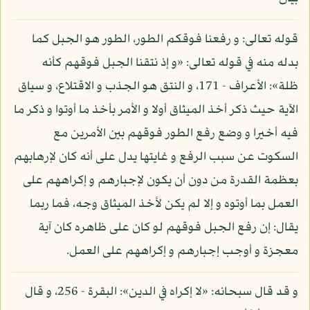
قوله تعالى: و رفعنا فوقكم الطور، الطور هو الجبل كما
بدله منه في قوله تعالى: «و إذ نتقنا الجبل فوقهم كأنه
ظلة»: الأعراف - 171، و النتق هو الجذب و الاقتلاع، و سياق
الآية حيث ذكر أخذ الميثاق أولا و الأمر بأخذ ما أوتوا و ذكر ما
فيه أخيرا و وضع رفع الطور فوقهم بين الأمرين مع
السكوت عن سبب الرفع و غايتها يدل على أنه كان لإرهابهم
بعظمة القدرة من دون أن يكون لإجبارهم و إكراههم على
العمل بما أوتوه و إلا لم يكن لأخذ الميثاق وجه، فما ربما
يقال: إن رفع الجبل فوقهم لو كان على ظاهره كان آية
معجزة و أوجب إجبارهم و إكراههم على العمل.
و قد قال سبحانه: «لا إكراه في الدين»: البقرة - 256، و قال