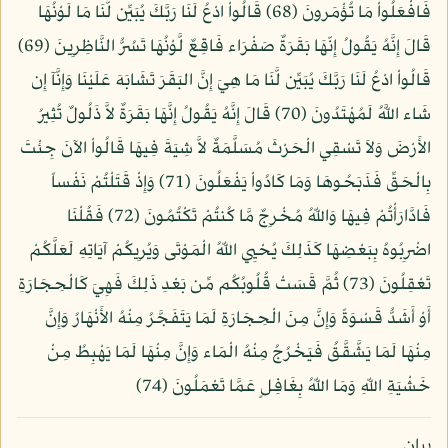
فَافْعَلُواْ مَا تُؤْمَرونَ (68) قَالُواْ ادْعُ لَنَا رَبَّكَ يُبَيِّن لَّنَا مَا لَوْنُهَا
قَالَ إِنَّهُ يَقُولُ إِنّهَا بَقَرَةٌ صَفْرَاء فَاقِعٌ لَّوْنُهَا تَسُرُّ النَّاظِرِينَ (69)
قَالُواْ ادْعُ لَنَا رَبَّكَ يُبَيِّن لَّنَا مَا هِيَ إِنَّ البَقَرَ تَشَابَهَ عَلَيْنَا وَإِنَّآ إِن
شَاء اللَّهُ لَمُهْتَدُونَ (70) قَالَ إِنَّهُ يَقُولُ إِنَّهَا بَقَرَةٌ لاَّ ذَلُولٌ تُثِيرُ
الأَرْضَ وَلاَ تَسْقِي الْحَرْثَ مُسَلَّمَةٌ لاَّ شِيَةَ فِيهَا قَالُواْ الآنَ جِئْتَ
بِالْحَقِّ فَذَبَحُوهَا وَمَا كَادُواْ يَفْعَلُونَ (71) وَإِذْ قَتَلْتُمْ نَفْساً
فَادَّارَأْتُمْ فِيهَا وَاللّهُ مُخْرِجٌ مَّا كُنتُمْ تَكْتُمُونَ (72) فَقُلْنَا
اضْرِبُوهُ بِبَعْضِهَا كَذَلِكَ يُحْيِي اللّهُ الْمَوْتَى وَيُرِيكُمْ آيَاتِهِ لَعَلَّكُمْ
تَعْقِلُونَ (73) ثُمَّ قَسَتْ قُلُوبُكُم مِّن بَعْدِ ذَلِكَ فَهِيَ كَالْحِجَارَةِ
أَوْ أَشَدُّ قَسْوَةً وَإِنَّ مِنَ الْحِجَارَةِ لَمَا يَتَفَجَّرُ مِنْهُ الأَنْهَارُ وَإِنَّ
مِنْهَا لَمَا يَشَّقَّقُ فَيَخْرُجُ مِنْهُ الْمَاء وَإِنَّ مِنْهَا لَمَا يَهْبِطُ مِنْ
خَشْيَةِ اللّهِ وَمَا اللّهُ بِغَافِلٍ عَمَّا تَعْمَلُونَ (74)
بيان