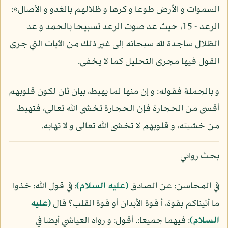
السموات و الأرض طوعا و كرها و ظلالهم بالغدو و الآصال»:
الرعد - 15، حيث عد صوت الرعد تسبيحا بالحمد و عد
الظلال ساجدة لله سبحانه إلى غير ذلك من الآيات التي جرى
القول فيها مجرى التحليل كما لا يخفى.
و بالجملة فقوله: و إن منها لما يهبط، بيان ثان لكون قلوبهم
أقسى من الحجارة فإن الحجارة تخشى الله تعالى، فتهبط
من خشيته، و قلوبهم لا تخشى الله تعالى و لا تهابه.
بحث روائي
في المحاسن: عن الصادق
(عليه السلام)
: في قول الله: خذوا
ما آتيناكم بقوة، أ قوة الأبدان أو قوة القلب؟ قال
(عليه
السلام)
: فيهما جميعا:. أقول: و رواه العياشي أيضا في