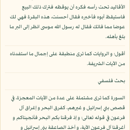
الأقاليد تحت رأسه فكره أن يوقظه فترك ذلك البيع
فاستيقظ أبوه فأخبره فقال أحسنت، هذه البقرة فهي لك
عوضا مما فاتك فقال له رسول الله موسى انظر إلى البر ما
بلغ بأهله.
أقول: و الروايات كما ترى منطبقة على إجمال ما استفدناه
من الآيات الشريفة.
بحث فلسفي
السورة كما ترى مشتملة على عدة من الآيات المعجزة، في
قصص بني إسرائيل و غيرهم، كفرق البحر و إغراق آل
فرعون في قوله تعالى: و إذ فرقنا بكم البحر فأنجيناكم و
أغرقنا آل فرعون الآية، و أخذ الصاعقة بني إسرائيل و