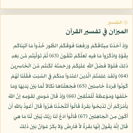
۞ التفسير
الميزان في تفسير القرآن
وَإِذْ أَخَذْنَا مِيثَاقَكُمْ وَرَفَعْنَا فَوْقَكُمُ الطُّورَ خُذُواْ مَا آتَيْنَاكُم
بِقُوَّةٍ وَاذْكُرُواْ مَا فِيهِ لَعَلَّكُمْ تَتَّقُونَ (63) ثُمَّ تَوَلَّيْتُم مِّن بَعْدِ
ذَلِكَ فَلَوْلاَ فَضْلُ اللَّهِ عَلَيْكُمْ وَرَحْمَتُهُ لَكُنتُم مِّنَ الْخَاسِرِينَ
(64) وَلَقَدْ عَلِمْتُمُ الَّذِينَ اعْتَدَواْ مِنكُمْ فِي السَّبْتِ فَقُلْنَا لَهُمْ
كُونُواْ قِرَدَةً خَاسِئِينَ (65) فَجَعَلْنَاهَا نَكَالاً لِّمَا بَيْنَ يَدَيْهَا وَمَا
خَلْفَهَا وَمَوْعِظَةً لِّلْمُتَّقِينَ (66) وَإِذْ قَالَ مُوسَى لِقَوْمِهِ إِنَّ اللّهَ
يَأْمُرُكُمْ أَنْ تَذْبَحُواْ بَقَرَةً قَالُواْ أَتَتَّخِذُنَا هُزُواً قَالَ أَعُوذُ بِاللّهِ أَنْ
أَكُونَ مِنَ الْجَاهِلِينَ (67) قَالُواْ ادْعُ لَنَا رَبَّكَ يُبَيِّن لّنَا مَا هِيَ
قَالَ إِنَّهُ يَقُولُ إِنَّهَا بَقَرَةٌ لاَّ فَارِضٌ وَلاَ بِكْرٌ عَوَانٌ بَيْنَ ذَلِكَ