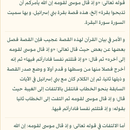
قوله تعالى: «و إذ قال موسى لقومه إن الله يأمركم أن
تذبحوا بقرة» إلخ، هذه قصة بقرة بني إسرائيل، و بها سميت
السورة سورة البقرة.
و الأمر في بيان القرآن لهذه القصة عجيب فإن القصة فصل
بعضها عن بعض حيث قال تعالى: «و إذ قال موسى لقومه
إلى آخره» ثم قال: «و إذ قتلتم نفسا فادارأتم فيها» ثم إنه
أخرج فصلا منها من وسطها و قدم أولا و وضع صدر القصة
و ذيلها ثانيا، ثم إن الكلام كان مع بني إسرائيل في الآيات
السابقة بنحو الخطاب فانتقل بالالتفات إلى الغيبة حيث
قال: و إذ قال موسى لقومه ثم التفت إلى الخطاب ثانيا
بقوله: و إذ قتلتم نفسا فادارأتم فيها.
أما الالتفات في قوله تعالى: و إذ قال موسى لقومه: إن الله