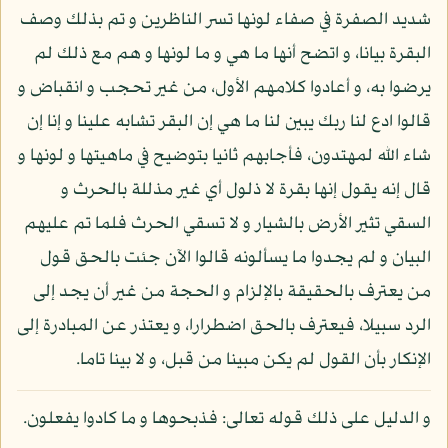
شديد الصفرة في صفاء لونها تسر الناظرين و تم بذلك وصف
البقرة بيانا، و اتضح أنها ما هي و ما لونها و هم مع ذلك لم
يرضوا به، و أعادوا كلامهم الأول، من غير تحجب و انقباض و
قالوا ادع لنا ربك يبين لنا ما هي إن البقر تشابه علينا و إنا إن
شاء الله لمهتدون، فأجابهم ثانيا بتوضيح في ماهيتها و لونها و
قال إنه يقول إنها بقرة لا ذلول أي غير مذللة بالحرث و
السقي تثير الأرض بالشيار و لا تسقي الحرث فلما تم عليهم
البيان و لم يجدوا ما يسألونه قالوا الآن جئت بالحق قول
من يعترف بالحقيقة بالإلزام و الحجة من غير أن يجد إلى
الرد سبيلا، فيعترف بالحق اضطرارا، و يعتذر عن المبادرة إلى
الإنكار بأن القول لم يكن مبينا من قبل، و لا بينا تاما.
و الدليل على ذلك قوله تعالى: فذبحوها و ما كادوا يفعلون.