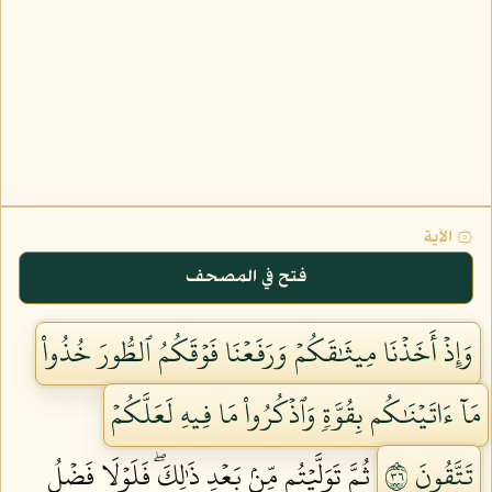
۞ الآية
فتح في المصحف
وَإِذۡ أَخَذۡنَا مِيثَٰقَكُمۡ وَرَفَعۡنَا فَوۡقَكُمُ ٱلطُّورَ خُذُواْ
مَآ ءَاتَيۡنَٰكُم بِقُوَّةٖ وَٱذۡكُرُواْ مَا فِيهِ لَعَلَّكُمۡ
تَتَّقُونَ ٦٣
ثُمَّ تَوَلَّيۡتُم مِّنۢ بَعۡدِ ذَٰلِكَۖ فَلَوۡلَا فَضۡلُ