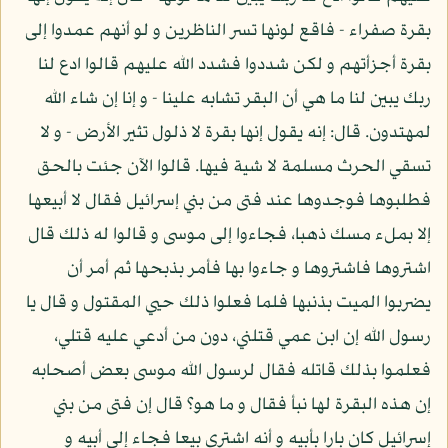
بقرة صفراء - فاقع لونها تسر الناظرين و لو أنهم عمدوا إلى
بقرة أجزأتهم و لكن شددوا فشدد الله عليهم قالوا ادع لنا
ربك يبين لنا ما هي أن البقر تشابه علينا - و إنا إن شاء الله
لمهتدون. قال: إنه يقول إنها بقرة لا ذلول تثير الأرض - و لا
تسقي الحرث مسلمة لا شية فيها. قالوا الآن جئت بالحق
فطلبوها فوجدوها عند فتى من بني إسرائيل فقال لا أبيعها
إلا بملء مسك ذهبا، فجاءوا إلى موسى و قالوا له ذلك قال
اشتروها فاشتروها و جاءوا بها فأمر بذبحها ثم أمر أن
يضربوا الميت بذنبها فلما فعلوا ذلك حيي المقتول و قال يا
رسول الله إن ابن عمي قتلني، دون من أدعي عليه قتلي،
فعلموا بذلك قاتله فقال لرسول الله موسى بعض أصحابه
إن هذه البقرة لها نبأ فقال و ما هو؟ قال إن فتى من بني
إسرائيل كان بارا بأبيه و أنه اشترى بيعا فجاء إلى أبيه و