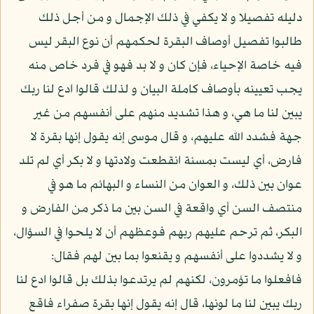
دليله تفصيلا و لا يكفي في ذلك الإجمال و من أجل ذلك
طالبوا تفصيل أوصاف البقرة لحكمهم أن نوع البقر ليس
فيه خاصة الإحياء، فإن كان و لا بد فهو في فرد خاص منه
يجب تعيينه بأوصاف كاملة البيان و لذلك قالوا ادع لنا ربك
يبين لنا ما هي، و هذا تشديد منهم على أنفسهم من غير
جهة فشدد الله عليهم، و قال موسى إنه يقول إنها بقرة لا
فارض، أي ليست بمسنة انقطعت ولادتها و لا بكر أي لم تلد
عوان بين ذلك، و العوان من النساء و البهائم ما هو في
منتصف السن أي واقعة في السن بين ما ذكر من الفارض و
البكر، ثم ترحم عليهم ربهم فوعظهم أن لا يلحوا في السؤال،
و لا يشددوا على أنفسهم و يقنعوا بما بين لهم فقال:
فافعلوا ما تؤمرون، لكنهم لم يرتدعوا بذلك بل قالوا ادع لنا
ربك يبين لنا ما لونها، قال إنه يقول إنها بقرة صفراء فاقع