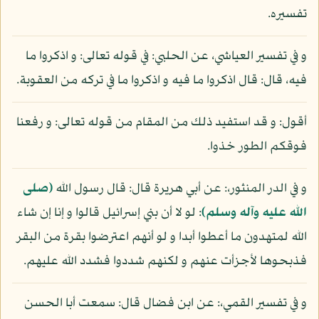
تفسيره.
و في تفسير العياشي، عن الحلبي: في قوله تعالى: و اذكروا ما
فيه، قال: قال اذكروا ما فيه و اذكروا ما في تركه من العقوبة.
أقول: و قد استفيد ذلك من المقام من قوله تعالى: و رفعنا
فوقكم الطور خذوا.
و في الدر المنثور،: عن أبي هريرة قال: قال رسول الله
(صلى
الله عليه وآله وسلم)
: لو لا أن بني إسرائيل قالوا و إنا إن شاء
الله لمتهدون ما أعطوا أبدا و لو أنهم اعترضوا بقرة من البقر
فذبحوها لأجزأت عنهم و لكنهم شددوا فشدد الله عليهم.
و في تفسير القمي،: عن ابن فضال قال: سمعت أبا الحسن