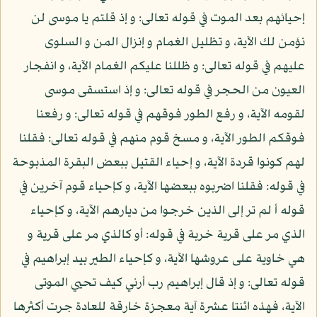
إحيائهم بعد الموت في قوله تعالى: و إذ قلتم يا موسى لن
نؤمن لك الآية، و تظليل الغمام و إنزال المن و السلوى
عليهم في قوله تعالى: و ظللنا عليكم الغمام الآية، و انفجار
العيون من الحجر في قوله تعالى: و إذ استسقى موسى
لقومه الآية، و رفع الطور فوقهم في قوله تعالى: و رفعنا
فوقكم الطور الآية، و مسخ قوم منهم في قوله تعالى: فقلنا
لهم كونوا قردة الآية، و إحياء القتيل ببعض البقرة المذبوحة
في قوله: فقلنا اضربوه ببعضها الآية، و كإحياء قوم آخرين في
قوله أ لم تر إلى الذين خرجوا من ديارهم الآية، و كإحياء
الذي مر على قرية خربة في قوله: أو كالذي مر على قرية و
هي خاوية على عروشها الآية، و كإحياء الطير بيد إبراهيم في
قوله تعالى: و إذ قال إبراهيم رب أرني كيف تحيي الموتى
الآية، فهذه اثنتا عشرة آية معجزة خارقة للعادة جرت أكثرها