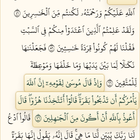
ٱللَّهِ عَلَيۡكُمۡ وَرَحۡمَتُهُۥ لَكُنتُم مِّنَ ٱلۡخَٰسِرِينَ ٦٤
وَلَقَدۡ عَلِمۡتُمُ ٱلَّذِينَ ٱعۡتَدَوۡاْ مِنكُمۡ فِي ٱلسَّبۡتِ
فَقُلۡنَا لَهُمۡ كُونُواْ قِرَدَةً خَٰسِـِٔينَ ٦٥
فَجَعَلۡنَٰهَا
نَكَٰلٗا لِّمَا بَيۡنَ يَدَيۡهَا وَمَا خَلۡفَهَا وَمَوۡعِظَةٗ
لِّلۡمُتَّقِينَ ٦٦
وَإِذۡ قَالَ مُوسَىٰ لِقَوۡمِهِۦٓ إِنَّ ٱللَّهَ
يَأۡمُرُكُمۡ أَن تَذۡبَحُواْ بَقَرَةٗۖ قَالُوٓاْ أَتَتَّخِذُنَا هُزُوٗاۖ قَالَ
أَعُوذُ بِٱللَّهِ أَنۡ أَكُونَ مِنَ ٱلۡجَٰهِلِينَ ٦٧
قَالُواْ ٱدۡعُ
لَنَا رَبَّكَ يُبَيِّن لَّنَا مَا هِيَۚ قَالَ إِنَّهُۥ يَقُولُ إِنَّهَا بَقَرَةٞ