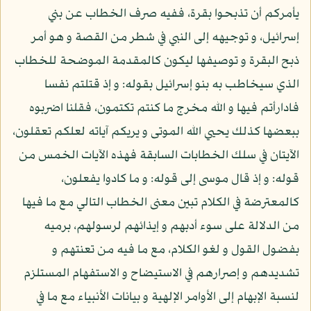
يأمركم أن تذبحوا بقرة، ففيه صرف الخطاب عن بني
إسرائيل، و توجيهه إلى النبي في شطر من القصة و هو أمر
ذبح البقرة و توصيفها ليكون كالمقدمة الموضحة للخطاب
الذي سيخاطب به بنو إسرائيل بقوله: و إذ قتلتم نفسا
فادارأتم فيها و الله مخرج ما كنتم تكتمون، فقلنا اضربوه
ببعضها كذلك يحيي الله الموتى و يريكم آياته لعلكم تعقلون،
الآيتان في سلك الخطابات السابقة فهذه الآيات الخمس من
قوله: و إذ قال موسى إلى قوله: و ما كادوا يفعلون،
كالمعترضة في الكلام تبين معنى الخطاب التالي مع ما فيها
من الدلالة على سوء أدبهم و إيذائهم لرسولهم، برميه
بفضول القول و لغو الكلام، مع ما فيه من تعنتهم و
تشديدهم و إصرارهم في الاستيضاح و الاستفهام المستلزم
لنسبة الإبهام إلى الأوامر الإلهية و بيانات الأنبياء مع ما في