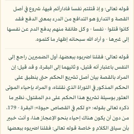
قوله تعالى: و إذ قتلتم نفسا فادارأتم فيها، شروع في أصل
القصة و التدارؤ هو التدافع من الدرء بمعنى الدفع فقد
كانوا قتلوا - نفسا - و كل طائفة منهم يدفع الدم عن نفسها
إلى غيرها - و أراد الله سبحانه إظهار ما كتموه.
قوله تعالى: فقلنا اضربوه ببعضها، أول الضميرين راجع إلى
النفس باعتبار أنه قتيل، و ثانيهما إلى البقرة، و قد قيل: إن
المراد بالقصة بيان أصل تشريع الحكم حتى ينطبق على
الحكم المذكور في التوراة الذي نقلناه، و المراد بإحياء الموتى
العثور بوسيلة تشريع هذا الحكم على دم المقتول، نظير ما
ذكره تعالى بقوله: «و لكم في القصاص حيوة»: البقرة - 179،
من دون أن يكون هناك إحياء بنحو الإعجاز هذا، و أنت خبير
بأن سياق الكلام و خاصة قوله تعالى: فقلنا اضربوه ببعضها