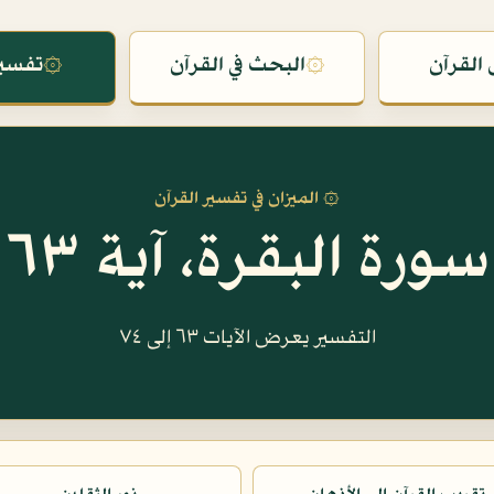
القرآن
۞
البحث في القرآن
۞
تفسير
۞ الميزان في تفسير القرآن
سورة البقرة، آية ٦٣
التفسير يعرض الآيات ٦٣ إلى ٧٤