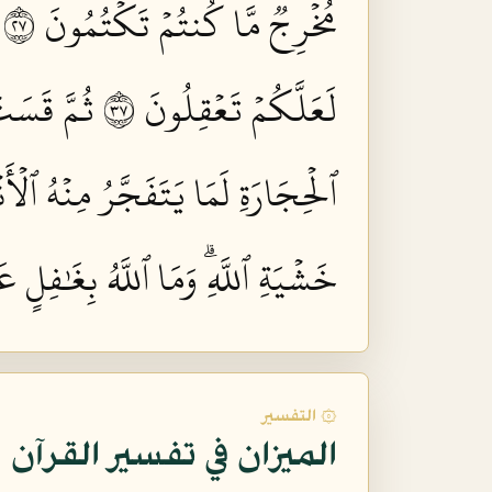
مُخۡرِجٞ مَّا كُنتُمۡ تَكۡتُمُونَ ٧٢
لَعَلَّكُمۡ تَعۡقِلُونَ ٧٣
ثُمَّ قَسَتۡ
ٱلۡحِجَارَةِ لَمَا يَتَفَجَّرُ مِنۡهُ ٱلۡأَن
خَشۡيَةِ ٱللَّهِۗ وَمَا ٱللَّهُ بِغَٰفِلٍ عَ
۞ التفسير
الميزان في تفسير القرآن