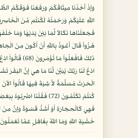
فَهِيَ كَالْحِجَارَةِ أَوْ أَشَدُّ قَسْوَةً وَإِنَّ مِنَ الْ
خَشْيَةِ اللّهِ وَمَا اللّهُ بِغَافِلٍ عَمَّا تَعْمَلُونَ (4