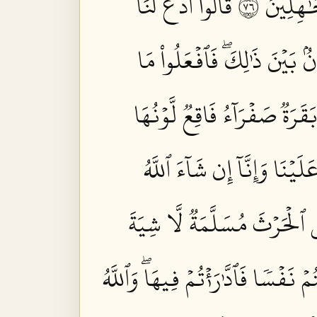
ٰهِلِينَ ٦٧
قَالُواْ ٱدۡعُ لَنَا
ُۢ بَيۡنَ ذَٰلِكَۖ فَٱفۡعَلُواْ مَا
بَقَرَةٞ صَفۡرَآءُ فَاقِعٞ لَّوۡنُهَا
لَيۡنَا وَإِنَّآ إِن شَآءَ ٱللَّهُ
ِي ٱلۡحَرۡثَ مُسَلَّمَةٞ لَّا شِيَةَ
ُمۡ نَفۡسٗا فَٱدَّٰرَٰءۡتُمۡ فِيهَاۖ وَٱللَّهُ