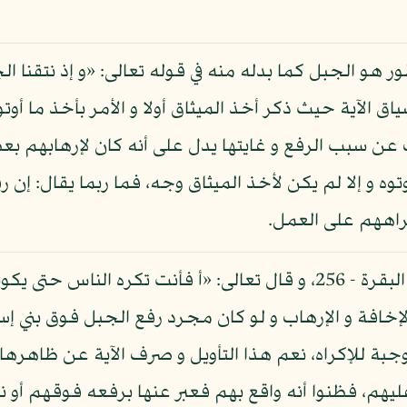
ور هو الجبل كما بدله منه في قوله تعالى: «و إذ نتقنا ا
 سياق الآية حيث ذكر أخذ الميثاق أولا و الأمر بأخذ ما أو
عن سبب الرفع و غايتها يدل على أنه كان لإرهابهم بع
وه و إلا لم يكن لأخذ الميثاق وجه، فما ربما يقال: إن
راههم على العمل.
لإخافة و الإرهاب و لو كان مجرد رفع الجبل فوق بني إسر
للإكراه، نعم هذا التأويل و صرف الآية عن ظاهرها، و 
هم، فظنوا أنه واقع بهم فعبر عنها برفعه فوقهم أو ن