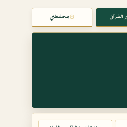
 القرآن
۞
محفظتي