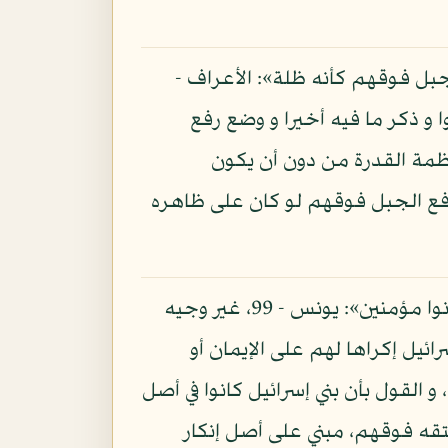
لجبل فوقهم كأنه ظلة»: الأعراف -
توا و ذكر ما فيه أخيرا و وضع رفع
ظمة القدرة من دون أن يكون
 رفع الجبل فوقهم لو كان على ظاهره
و قد قال سبحانه: «لا إكراه في الدين»: البقرة - 256، و قال تعالى: «أ فأنت تكره الناس حتى يكونوا مؤمنين»: يونس - 99، غير وجيه
ائيل إكراها لهم على الإيمان أو
القول بأن بني إسرائيل كانوا في أصل
تقه فوقهم، مبني على أصل إنكار