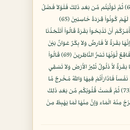
وَإِذْ أَخَذْنَا مِيثَاقَكُمْ وَرَفَعْنَا فَوْقَكُمُ الطُّورَ خُذُواْ مَا آتَيْنَاكُم بِقُوَّةٍ وَاذْكُرُواْ مَا فِيهِ لَعَلَّكُمْ تَتَّقُونَ (63) ثُمَّ تَوَلَّيْتُم مِّن بَعْدِ ذَلِكَ فَلَوْلاَ فَضْلُ
اللَّهِ عَلَيْكُمْ وَرَحْمَتُهُ لَكُنتُم مِّنَ الْخَاسِرِينَ (64) وَلَقَدْ عَلِمْتُمُ الَّذِينَ اعْتَدَواْ مِنكُمْ فِي السَّبْتِ فَقُلْنَا لَهُمْ كُونُواْ قِرَدَةً خَاسِئِينَ (65)
6) وَإِذْ قَالَ مُوسَى لِقَوْمِهِ إِنَّ اللّهَ يَأْمُرُكُمْ أَنْ تَذْبَحُواْ بَقَرَةً قَالُواْ أَتَتَّخِذُنَا
هِيَ قَالَ إِنَّهُ يَقُولُ إِنَّهَا بَقَرَةٌ لاَّ فَارِضٌ وَلاَ بِكْرٌ عَوَانٌ بَيْنَ
ذَلِكَ فَافْعَلُواْ مَا تُؤْمَرونَ (68) قَالُواْ ادْعُ لَنَا رَبَّكَ يُبَيِّن لَّنَا مَا لَوْنُهَا قَالَ إِنَّهُ يَقُولُ إِنّهَا بَقَرَةٌ صَفْرَاء فَاقِعٌ لَّوْنُهَا تَسُرُّ النَّاظِرِينَ (69) قَالُواْ
لَيْنَا وَإِنَّآ إِن شَاء اللَّهُ لَمُهْتَدُونَ (70) قَالَ إِنَّهُ يَقُولُ إِنَّهَا بَقَرَةٌ لاَّ ذَلُولٌ تُثِيرُ الأَرْضَ وَلاَ تَسْقِي
ُواْ الآنَ جِئْتَ بِالْحَقِّ فَذَبَحُوهَا وَمَا كَادُواْ يَفْعَلُونَ (71) وَإِذْ قَتَلْتُمْ نَفْساً فَادَّارَأْتُمْ فِيهَا وَاللّهُ مُخْرِجٌ مَّا
كُنتُمْ تَكْتُمُونَ (72) فَقُلْنَا اضْرِبُوهُ بِبَعْضِهَا كَذَلِكَ يُحْيِي اللّهُ الْمَوْتَى وَيُرِيكُمْ آيَاتِهِ لَعَلَّكُمْ تَعْقِلُونَ (73) ثُمَّ قَسَتْ قُلُوبُكُم مِّن بَعْدِ ذَلِكَ
رُجُ مِنْهُ الْمَاء وَإِنَّ مِنْهَا لَمَا يَهْبِطُ مِنْ