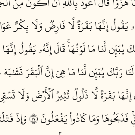
ِذُنَا هُزُوٗاۖ قَالَ أَعُوذُ بِٱللَّهِ أَنۡ أَكُونَ مِنَ ٱلۡجَ
َهُۥ يَقُولُ إِنَّهَا بَقَرَةٞ لَّا فَارِضٞ وَلَا بِكۡرٌ عَوَان
كَ يُبَيِّن لَّنَا مَا لَوۡنُهَاۚ قَالَ إِنَّهُۥ يَقُولُ إِنَّهَا 
َنَا رَبَّكَ يُبَيِّن لَّنَا مَا هِيَ إِنَّ ٱلۡبَقَرَ تَشَٰبَهَ عَ
ُ إِنَّهَا بَقَرَةٞ لَّا ذَلُولٞ تُثِيرُ ٱلۡأَرۡضَ وَلَا تَسۡق
ۚ فَذَبَحُوهَا وَمَا كَادُواْ يَفۡعَلُونَ ٧١
وَإِذۡ قَتَلۡت