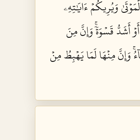
ۡمَوۡتَىٰ وَيُرِيكُمۡ ءَايَٰتِهِۦ
 أَشَدُّ قَسۡوَةٗۚ وَإِنَّ مِنَ
آءُۚ وَإِنَّ مِنۡهَا لَمَا يَهۡبِطُ مِنۡ