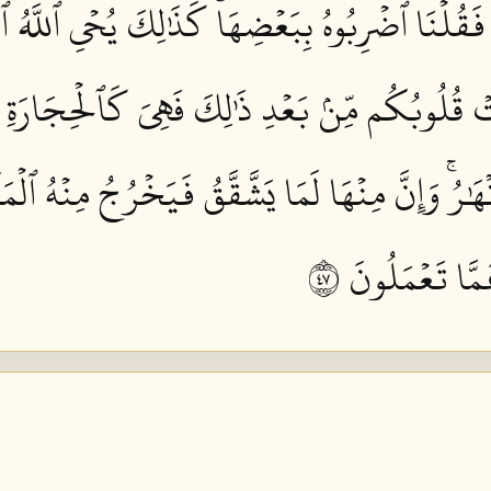
فَقُلۡنَا ٱضۡرِبُوهُ بِبَعۡضِهَاۚ كَذَٰلِكَ يُحۡيِ ٱللَّهُ ٱل
 قُلُوبُكُم مِّنۢ بَعۡدِ ذَٰلِكَ فَهِيَ كَٱلۡحِجَارَةِ أَوۡ
ۡهَٰرُۚ وَإِنَّ مِنۡهَا لَمَا يَشَّقَّقُ فَيَخۡرُجُ مِنۡهُ ٱلۡمَ
مَّا تَعۡمَلُونَ ٧٤