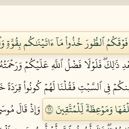
فَوۡقَكُمُ ٱلطُّورَ خُذُواْ مَآ ءَاتَيۡنَٰكُم بِقُوَّةٖ وَٱ
بَعۡدِ ذَٰلِكَۖ فَلَوۡلَا فَضۡلُ ٱللَّهِ عَلَيۡكُمۡ وَرَحۡمَ
ِنكُمۡ فِي ٱلسَّبۡتِ فَقُلۡنَا لَهُمۡ كُونُواْ قِرَدَةً خَٰ
َهَا وَمَوۡعِظَةٗ لِّلۡمُتَّقِينَ ٦٦
وَإِذۡ قَالَ مُوسَىٰ 