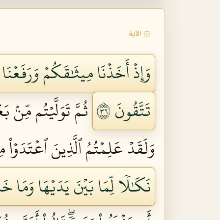
۞ الآية
وَإِذۡ أَخَذۡنَا مِيثَٰقَكُمۡ وَرَفَعۡنَا 
تَتَّقُونَ ٦٣
ثُمَّ تَوَلَّيۡتُم مِّنۢ 
وَلَقَدۡ عَلِمۡتُمُ ٱلَّذِينَ ٱعۡتَدَوۡاْ م
نَكَٰلٗا لِّمَا بَيۡنَ يَدَيۡهَا وَمَا خَلۡف