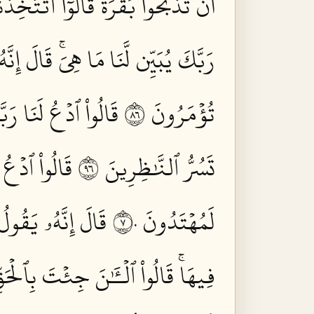
أَن تَذۡبَحُواْ بَقَرَةٗۖ قَالُوٓاْ أَتَتَّخ
رَبَّكَ يُبَيِّن لَّنَا مَا هِيَۚ قَالَ إِنّ
تُؤۡمَرُونَ ٦٨
قَالُواْ ٱدۡعُ لَنَا رَبَّ
تَسُرُّ ٱلنَّٰظِرِينَ ٦٩
قَالُواْ ٱدۡعُ ل
لَمُهۡتَدُونَ ٧٠
قَالَ إِنَّهُۥ يَقُول
فِيهَاۚ قَالُواْ ٱلۡـَٰٔنَ جِئۡتَ بِٱلۡحَقِّ