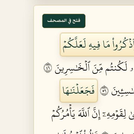
فتح في المصحف
ذۡكُرُواْ مَا فِيهِ لَعَلَّكُمۡ
تُهُۥ لَكُنتُم مِّنَ ٱلۡخَٰسِرِينَ ٦٤
سِـِٔينَ ٦٥
فَجَعَلۡنَٰهَا
لِقَوۡمِهِۦٓ إِنَّ ٱللَّهَ يَأۡمُرُكُمۡ