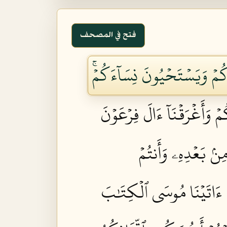
فتح في المصحف
كُمۡ وَيَسۡتَحۡيُونَ نِسَآءَكُمۡۚ
مۡ وَأَغۡرَقۡنَآ ءَالَ فِرۡعَوۡنَ
مِنۢ بَعۡدِهِۦ وَأَنتُمۡ
ۡ ءَاتَيۡنَا مُوسَى ٱلۡكِتَٰبَ