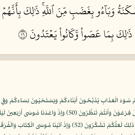
َنَةُ وَبَآءُو بِغَضَبٖ مِّنَ ٱللَّهِۚ ذَٰلِكَ بِأَنَّهُمۡ كَ
ِۚ ذَٰلِكَ بِمَا عَصَواْ وَّكَانُواْ يَعۡتَدُونَ ٦١
فَرَقْنَا بِكُمُ الْبَحْرَ فَأَنجَيْنَاكُمْ وَأَغْرَقْنَا آلَ فِرْعَوْنَ وَأَنتُمْ تَن