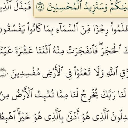
يَٰكُمۡۚ وَسَنَزِيدُ ٱلۡمُحۡسِنِينَ ٥٨
فَبَدَّلَ ٱلَّذ
َلَمُواْ رِجۡزٗا مِّنَ ٱلسَّمَآءِ بِمَا كَانُواْ يَفۡسُقُونَ 
ٱلۡحَجَرَۖ فَٱنفَجَرَتۡ مِنۡهُ ٱثۡنَتَا عَشۡرَةَ عَيۡنٗاۖ
زۡقِ ٱللَّهِ وَلَا تَعۡثَوۡاْ فِي ٱلۡأَرۡضِ مُفۡسِدِينَ ٦٠
َنَا رَبَّكَ يُخۡرِجۡ لَنَا مِمَّا تُنۢبِتُ ٱلۡأَرۡضُ مِنۢ بَ
ِلُونَ ٱلَّذِي هُوَ أَدۡنَىٰ بِٱلَّذِي هُوَ خَيۡرٌۚ ٱهۡبِطُو