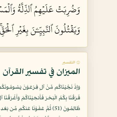
وَضُرِبَتۡ عَلَيۡهِمُ ٱلذِّلَّةُ وَٱلۡمَسۡك
وَيَقۡتُلُونَ ٱلنَّبِيِّـۧنَ بِغَيۡرِ ٱلۡحَقّ
۞ التفسير
الميزان في تفسير القرآن