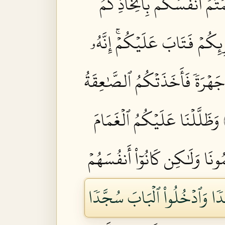
مۡتُمۡ أَنفُسَكُم بِٱتِّخَاذِكُمُ
ِئِكُمۡ فَتَابَ عَلَيۡكُمۡۚ إِنَّهُۥ
جَهۡرَةٗ فَأَخَذَتۡكُمُ ٱلصَّٰعِقَةُ
وَظَلَّلۡنَا عَلَيۡكُمُ ٱلۡغَمَامَ
ُونَا وَلَٰكِن كَانُوٓاْ أَنفُسَهُمۡ
غَدٗا وَٱدۡخُلُواْ ٱلۡبَابَ سُجَّدٗا