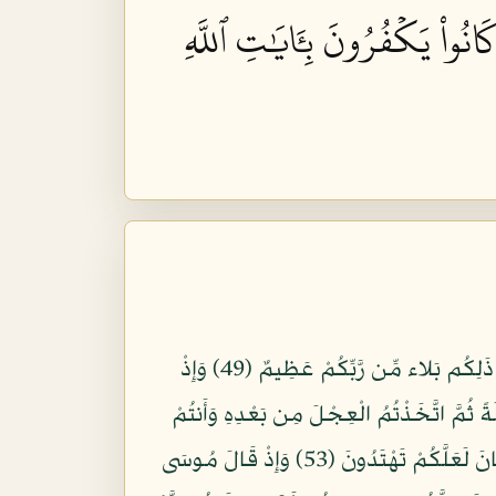
انُواْ يَكۡفُرُونَ بِـَٔايَٰتِ ٱللَّهِ
وَإِذْ نَجَّيْنَاكُم مِّنْ آلِ فِرْعَوْنَ يَسُومُونَكُمْ سُوَءَ الْعَذَابِ يُذَبِّحُونَ أَبْنَاءكُمْ وَيَسْتَحْيُونَ نِسَاءكُمْ وَفِي ذَلِكُم بَلاء مِّن رَّبِّكُمْ عَظِيمٌ (49) وَإِذْ
ظُرُونَ (50) وَإِذْ وَاعَدْنَا مُوسَى أَرْبَعِينَ لَيْلَةً ثُمَّ اتَّخَذْتُمُ الْعِجْلَ مِن بَعْدِهِ وَأَنتُمْ
ظَالِمُونَ (51) ثُمَّ عَفَوْنَا عَنكُمِ مِّن بَعْدِ ذَلِكَ لَعَلَّكُمْ تَشْكُرُونَ (52) وَإِذْ آتَيْنَا مُوسَى الْكِتَابَ وَالْفُرْقَانَ لَعَلَّكُمْ تَهْتَدُونَ (53) وَإِذْ قَالَ مُوسَى