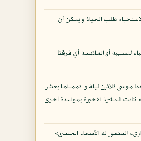
لاستحياء طلب الحياة و يمكن أن
اء للسببية أو الملابسة أي فرقنا
نا موسى ثلاثين ليلة و أتممناها بعشر
ة إما للتغليب أو لأنه كانت العشرة الأخيرة بمواعدة أخرى
بارىء المصور له الأسماء الحسنى»: