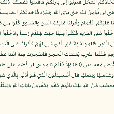
ِّخَاذِكُمُ الْعِجْلَ فَتُوبُواْ إِلَى بَارِئِكُمْ فَاقْتُلُواْ أَنفُسَكُمْ ذَلِكُمْ خ
كُمْ لَعَلَّكُمْ تَشْكُرُونَ (56) وَظَلَّلْنَا عَلَيْكُمُ الْغَمَامَ وَأَنزَلْنَا عَلَيْكُمُ الْمَنَّ وَالسَّلْ
يَظْلِمُونَ (57) وَإِذْ قُلْنَا ادْخُلُواْ هَذِهِ الْقَرْيَةَ فَكُلُواْ مِنْهَا حَيْثُ شِئْتُمْ رَغَداً و
ْ وَسَنَزِيدُ الْمُحْسِنِينَ (58) فَبَدَّلَ الَّذِينَ ظَلَمُواْ قَوْلاً غَيْرَ الَّذِي قِيلَ لَهُمْ فَأَنزَلْ
سَى لِقَوْمِهِ فَقُلْنَا اضْرِب بِّعَصَاكَ الْحَجَرَ فَانفَجَرَتْ مِنْهُ اثْنَتَا عَش
كُلُواْ وَاشْرَبُواْ مِن رِّزْقِ اللَّهِ وَلاَ تَعْثَوْاْ فِي الأَرْضِ مُفْسِدِينَ (60) وَإِذْ قُلْ
َعَدَسِهَا وَبَصَلِهَا قَالَ أَتَسْتَبْدِلُونَ الَّذِي هُوَ أَدْنَى بِالَّذِي هُوَ
بِغَضَبٍ مِّنَ اللَّهِ ذَلِكَ بِأَنَّهُمْ كَانُواْ يَكْفُرُونَ بِآيَاتِ اللَّهِ وَيَقْتُل