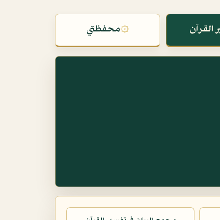
 القرآن
۞
محفظتي