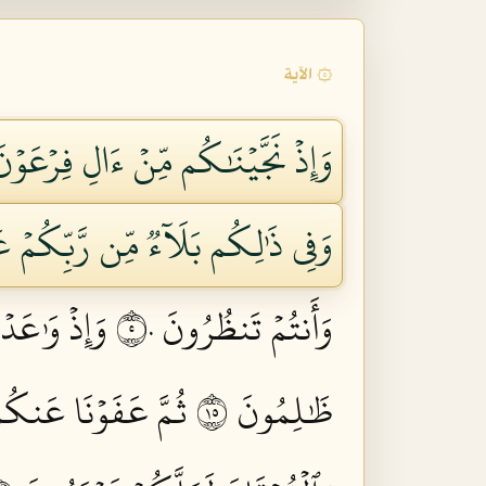
۞ الآية
وَإِذۡ نَجَّيۡنَٰكُم مِّنۡ ءَالِ فِرۡعَوۡ
وَفِي ذَٰلِكُم بَلَآءٞ مِّن رَّبِّكُمۡ عَ
وَأَنتُمۡ تَنظُرُونَ ٥٠
وَإِذۡ وَٰعَدۡ
ظَٰلِمُونَ ٥١
ثُمَّ عَفَوۡنَا عَنكُم 