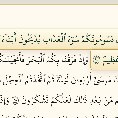
نَ يَسُومُونَكُمۡ سُوٓءَ ٱلۡعَذَابِ يُذَبِّحُونَ أَبۡنَآءَ
ظِيمٞ ٤٩
وَإِذۡ فَرَقۡنَا بِكُمُ ٱلۡبَحۡرَ فَأَنجَيۡنَٰكُ
نَا مُوسَىٰٓ أَرۡبَعِينَ لَيۡلَةٗ ثُمَّ ٱتَّخَذۡتُمُ ٱلۡعِجۡلَ 
مِّنۢ بَعۡدِ ذَٰلِكَ لَعَلَّكُمۡ تَشۡكُرُونَ ٥٢
وَإِذ