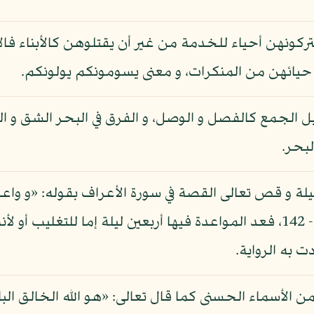
ركونهن أحياء للخدمة من غير أن يقتلوهن كالأبناء فا
حيائهن من المنكرات، و معنى يسومونكم يولونكم.
بل الجمع كالفصل و الوصل، و الفرق في البحر الشق و الب
لبحر.
ليلة و قص تعالى القصة في سورة الأعراف بقوله: «و واعد
فتم ميقات ربه أربعين ليلة»: الأعراف - 142، فعد المواعدة فيها أربعين ليل
 به الرواية.
ء من الأسماء الحسنى كما قال تعالى: «هو الله الخالق ال