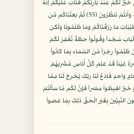
َيْرٌ لَّكُمْ عِندَ بَارِئِكُمْ فَتَابَ عَلَيْكُمْ إِنَّهُ
هُوَ التَّوَّابُ الرَّحِيمُ (54) وَإِذْ قُلْتُمْ يَا مُوسَى لَن نُّؤْمِنَ لَكَ حَتَّى نَرَى اللَّهَ جَهْرَةً فَأَخَذَتْكُمُ الصَّاعِقَةُ وَأَنتُمْ تَنظُرُونَ (55) ثُمَّ بَعَثْنَاكُم مِّن
وَى كُلُواْ مِن طَيِّبَاتِ مَا رَزَقْنَاكُمْ وَمَا ظَلَمُونَا وَلَكِن
َادْخُلُواْ الْبَابَ سُجَّداً وَقُولُواْ حِطَّةٌ نَّغْفِرْ لَكُمْ
نَا عَلَى الَّذِينَ ظَلَمُواْ رِجْزاً مِّنَ السَّمَاء بِمَا كَانُواْ
ْرَةَ عَيْناً قَدْ عَلِمَ كُلُّ أُنَاسٍ مَّشْرَبَهُمْ
تُمْ يَا مُوسَى لَن نَّصْبِرَ عَلَىَ طَعَامٍ وَاحِدٍ فَادْعُ لَنَا رَبَّكَ يُخْرِجْ لَنَا مِمَّا
 خَيْرٌ اهْبِطُواْ مِصْراً فَإِنَّ لَكُم مَّا سَأَلْتُمْ
ُونَ النَّبِيِّينَ بِغَيْرِ الْحَقِّ ذَلِكَ بِمَا عَصَواْ