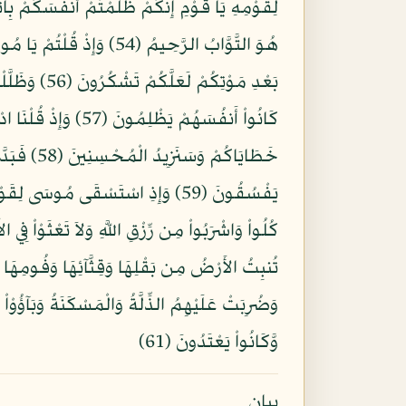
لِقَوْمِهِ يَا قَوْمِ إِنَّكُمْ ظَلَمْتُمْ أَنفُسَكُمْ بِات
بَعْدِ مَوْتِ
كَانُواْ أَنفُسَهُمْ 
خَطَايَاكُم
يَفْسُقُونَ (59) وَإِذِ اسْتَسْقَى مُو
تُنبِتُ الأَرْضُ مِن بَقْلِهَا وَقِثَّآئِهَا وَفُومِهَا و
وَضُرِبَتْ عَلَيْهِمُ الذِّلَّةُ وَالْمَسْكَنَةُ وَبَآؤُوْاْ 
وَّكَانُواْ يَعْتَدُونَ (61)
بيان