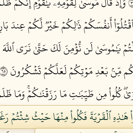
وَإِذۡ قَالَ مُوسَىٰ لِقَوۡمِهِۦ يَٰقَوۡمِ إِنَّكُمۡ ظَلَ
َٱقۡتُلُوٓاْ أَنفُسَكُمۡ ذَٰلِكُمۡ خَيۡرٞ لَّكُمۡ عِندَ بَار
لۡتُمۡ يَٰمُوسَىٰ لَن نُّؤۡمِنَ لَكَ حَتَّىٰ نَرَى ٱللَّهَ 
ٰكُم مِّنۢ بَعۡدِ مَوۡتِكُمۡ لَعَلَّكُمۡ تَشۡكُرُونَ ٥٦
ۡوَىٰۖ كُلُواْ مِن طَيِّبَٰتِ مَا رَزَقۡنَٰكُمۡۚ وَمَا ظَلَم
اْ هَٰذِهِ ٱلۡقَرۡيَةَ فَكُلُواْ مِنۡهَا حَيۡثُ شِئۡتُمۡ رَ