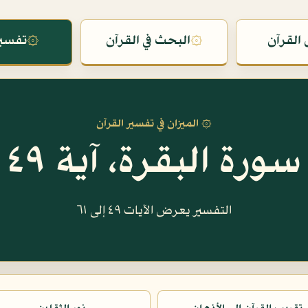
القرآن
۞
البحث في القرآن
۞
تفسير
۞ الميزان في تفسير القرآن
سورة البقرة، آية ٤٩
التفسير يعرض الآيات ٤٩ إلى ٦١