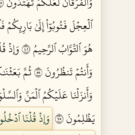
وَٱلۡفُرۡقَانَ لَعَلَّكُمۡ تَهۡتَدُونَ ٥٣
ٱلۡعِجۡلَ فَتُوبُوٓاْ إِلَىٰ بَارِئِكُمۡ ف
هُوَ ٱلتَّوَّابُ ٱلرَّحِيمُ ٥٤
وَإِذۡ قُ
وَأَنتُمۡ تَنظُرُونَ ٥٥
ثُمَّ بَعَثۡنَ
وَأَنزَلۡنَا عَلَيۡكُمُ ٱلۡمَنَّ وَٱلسَّل
يَظۡلِمُونَ ٥٧
وَإِذۡ قُلۡنَا ٱدۡخُلُو