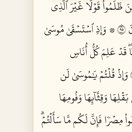
ِينَ ظَلَمُواْ قَوۡلًا غَيۡرَ ٱلَّذِي
٥٩
۞ وَإِذِ ٱسۡتَسۡقَىٰ مُوسَىٰ
 قَدۡ عَلِمَ كُلُّ أُنَاسٖ
وَإِذۡ قُلۡتُمۡ يَٰمُوسَىٰ لَن
قۡلِهَا وَقِثَّآئِهَا وَفُومِهَا
اْ مِصۡرٗا فَإِنَّ لَكُم مَّا سَأَلۡتُمۡۗ