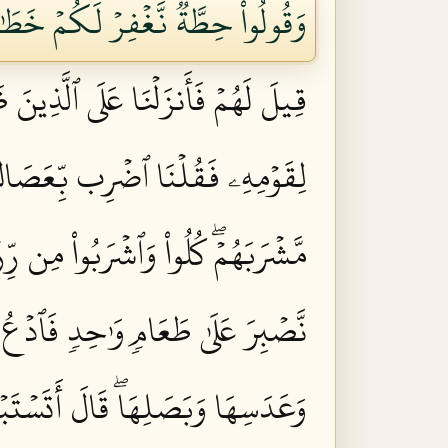
وَقُولُواْ حِطَّةٞ نَّغۡفِرۡ لَكُمۡ خَطَٰ
قِيلَ لَهُمۡ فَأَنزَلۡنَا عَلَى ٱلَّذِينَ ظ
لِقَوۡمِهِۦ فَقُلۡنَا ٱضۡرِب بِّعَصَاكَ 
مَّشۡرَبَهُمۡۖ كُلُواْ وَٱشۡرَبُواْ مِن رِّ
نَّصۡبِرَ عَلَىٰ طَعَامٖ وَٰحِدٖ فَٱدۡعُ ل
وَعَدَسِهَا وَبَصَلِهَاۖ قَالَ أَتَسۡتَبۡد