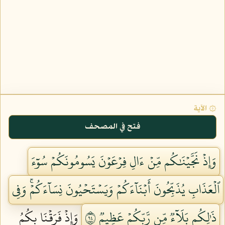
۞ الآية
فتح في المصحف
وَإِذۡ نَجَّيۡنَٰكُم مِّنۡ ءَالِ فِرۡعَوۡنَ يَسُومُونَكُمۡ سُوٓءَ
ٱلۡعَذَابِ يُذَبِّحُونَ أَبۡنَآءَكُمۡ وَيَسۡتَحۡيُونَ نِسَآءَكُمۡۚ وَفِي
ذَٰلِكُم بَلَآءٞ مِّن رَّبِّكُمۡ عَظِيمٞ ٤٩
وَإِذۡ فَرَقۡنَا بِكُمُ