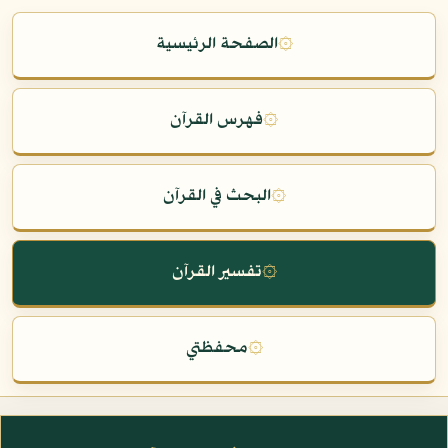
۞
الصفحة الرئيسية
۞
فهرس القرآن
۞
البحث في القرآن
۞
تفسير القرآن
۞
محفظتي