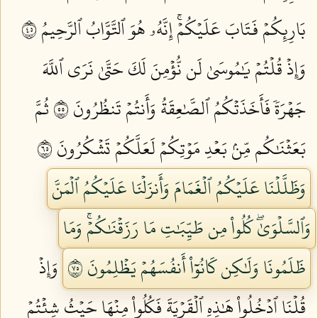
بَارِئِكُمۡ فَتَابَ عَلَيۡكُمۡۚ إِنَّهُۥ هُوَ ٱلتَّوَّابُ ٱلرَّحِيمُ ٥٤
وَإِذۡ قُلۡتُمۡ يَٰمُوسَىٰ لَن نُّؤۡمِنَ لَكَ حَتَّىٰ نَرَى ٱللَّهَ
جَهۡرَةٗ فَأَخَذَتۡكُمُ ٱلصَّٰعِقَةُ وَأَنتُمۡ تَنظُرُونَ ٥٥
ثُمَّ
بَعَثۡنَٰكُم مِّنۢ بَعۡدِ مَوۡتِكُمۡ لَعَلَّكُمۡ تَشۡكُرُونَ ٥٦
وَظَلَّلۡنَا عَلَيۡكُمُ ٱلۡغَمَامَ وَأَنزَلۡنَا عَلَيۡكُمُ ٱلۡمَنَّ
وَٱلسَّلۡوَىٰۖ كُلُواْ مِن طَيِّبَٰتِ مَا رَزَقۡنَٰكُمۡۚ وَمَا
ظَلَمُونَا وَلَٰكِن كَانُوٓاْ أَنفُسَهُمۡ يَظۡلِمُونَ ٥٧
وَإِذۡ
قُلۡنَا ٱدۡخُلُواْ هَٰذِهِ ٱلۡقَرۡيَةَ فَكُلُواْ مِنۡهَا حَيۡثُ شِئۡتُمۡ