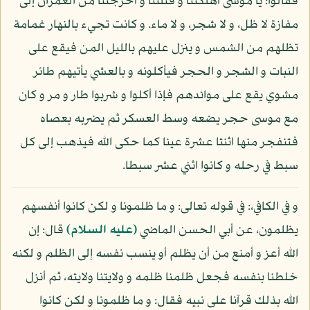
فقالوا: يا موسى أهلكتنا و قتلتنا و أخرجتنا من العمران إلى
مفازة لا ظل، و لا شجر، و لا ماء. و كانت تجيء بالنهار غمامة
تظلهم من الشمس و ينزل عليهم بالليل المن فيقع على
النبات و الشجر و الحجر فيأكلونه و بالعشي يأتيهم طائر
مشوي يقع على موائدهم فإذا أكلوا و شربوا طار و مر و كان
مع موسى حجر يضعه وسط العسكر ثم يضربه بعصاه
فتنفجر منها اثنتا عشرة عينا كما حكى الله فيذهب إلى كل
سبط في رحله و كانوا اثني عشر سبطا.
و في الكافي،: في قوله تعالى: و ما ظلمونا و لكن كانوا أنفسهم
يظلمون، عن أبي الحسن الماضي
(عليه السلام)
قال: إن
الله أعز و أمنع من أن يظلم أو ينسب نفسه إلى الظلم و لكنه
خلطنا بنفسه فجعل ظلمنا ظلمه و ولايتنا ولايته، ثم أنزل
الله بذلك قرآنا على نبيه فقال: و ما ظلمونا و لكن كانوا