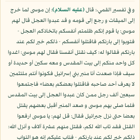
و في تفسير القمي،: قال
(عليه السلام)
: إن موسى لما خرج
إلى الميقات و رجع إلى قومه و قد عبدوا العجل قال لهم
موسى: يا قوم إنكم ظلمتم أنفسكم باتخاذكم العجل -
فتوبوا إلى بارئكم فاقتلوا أنفسكم - ذلكم خير لكم عند
بارئكم فقالوا له: كيف نقتل أنفسنا فقال لهم موسى: اغدوا
كل واحد منكم إلى بيت المقدس و معه سكين أو حديدة أو
سيف فإذا صعدت أنا منبر بني إسرائيل فكونوا أنتم ملتثمين
لا يعرف أحد صاحبه فاقتلوا بعضكم بعضا» فاجتمعوا
سبعين ألف رجل ممن كان عبدوا العجل إلى بيت المقدس
فلما صلى بهم موسى و صعد المنبر أقبل بعضهم يقتل
بعضا حتى نزل جبرائيل فقال: قل لهم: يا موسى ارفعوا
القتل فقد تاب الله لكم، فقتل منهم عشرة آلاف و أنزل الله:
ذلكم خير لكم عند بارئكم - فتاب عليكم إنه هو التواب