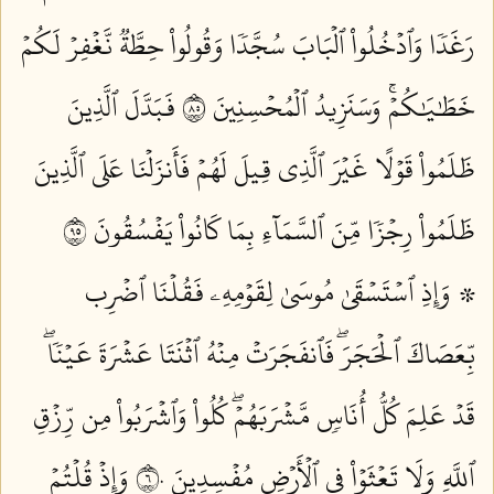
رَغَدٗا وَٱدۡخُلُواْ ٱلۡبَابَ سُجَّدٗا وَقُولُواْ حِطَّةٞ نَّغۡفِرۡ لَكُمۡ
خَطَٰيَٰكُمۡۚ وَسَنَزِيدُ ٱلۡمُحۡسِنِينَ ٥٨
فَبَدَّلَ ٱلَّذِينَ
ظَلَمُواْ قَوۡلًا غَيۡرَ ٱلَّذِي قِيلَ لَهُمۡ فَأَنزَلۡنَا عَلَى ٱلَّذِينَ
ظَلَمُواْ رِجۡزٗا مِّنَ ٱلسَّمَآءِ بِمَا كَانُواْ يَفۡسُقُونَ ٥٩
۞ وَإِذِ ٱسۡتَسۡقَىٰ مُوسَىٰ لِقَوۡمِهِۦ فَقُلۡنَا ٱضۡرِب
بِّعَصَاكَ ٱلۡحَجَرَۖ فَٱنفَجَرَتۡ مِنۡهُ ٱثۡنَتَا عَشۡرَةَ عَيۡنٗاۖ
قَدۡ عَلِمَ كُلُّ أُنَاسٖ مَّشۡرَبَهُمۡۖ كُلُواْ وَٱشۡرَبُواْ مِن رِّزۡقِ
ٱللَّهِ وَلَا تَعۡثَوۡاْ فِي ٱلۡأَرۡضِ مُفۡسِدِينَ ٦٠
وَإِذۡ قُلۡتُمۡ