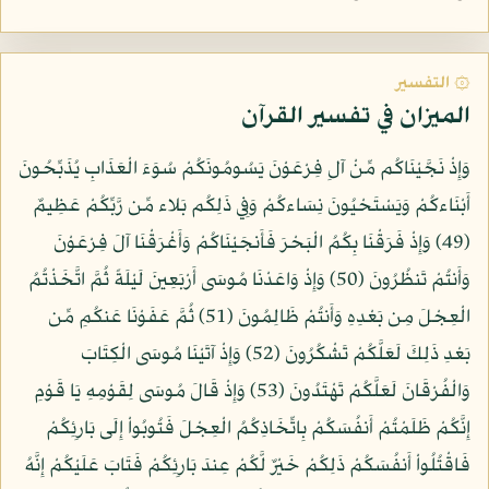
۞ التفسير
الميزان في تفسير القرآن
وَإِذْ نَجَّيْنَاكُم مِّنْ آلِ فِرْعَوْنَ يَسُومُونَكُمْ سُوَءَ الْعَذَابِ يُذَبِّحُونَ
أَبْنَاءكُمْ وَيَسْتَحْيُونَ نِسَاءكُمْ وَفِي ذَلِكُم بَلاء مِّن رَّبِّكُمْ عَظِيمٌ
(49) وَإِذْ فَرَقْنَا بِكُمُ الْبَحْرَ فَأَنجَيْنَاكُمْ وَأَغْرَقْنَا آلَ فِرْعَوْنَ
وَأَنتُمْ تَنظُرُونَ (50) وَإِذْ وَاعَدْنَا مُوسَى أَرْبَعِينَ لَيْلَةً ثُمَّ اتَّخَذْتُمُ
الْعِجْلَ مِن بَعْدِهِ وَأَنتُمْ ظَالِمُونَ (51) ثُمَّ عَفَوْنَا عَنكُمِ مِّن
بَعْدِ ذَلِكَ لَعَلَّكُمْ تَشْكُرُونَ (52) وَإِذْ آتَيْنَا مُوسَى الْكِتَابَ
وَالْفُرْقَانَ لَعَلَّكُمْ تَهْتَدُونَ (53) وَإِذْ قَالَ مُوسَى لِقَوْمِهِ يَا قَوْمِ
إِنَّكُمْ ظَلَمْتُمْ أَنفُسَكُمْ بِاتِّخَاذِكُمُ الْعِجْلَ فَتُوبُواْ إِلَى بَارِئِكُمْ
فَاقْتُلُواْ أَنفُسَكُمْ ذَلِكُمْ خَيْرٌ لَّكُمْ عِندَ بَارِئِكُمْ فَتَابَ عَلَيْكُمْ إِنَّهُ