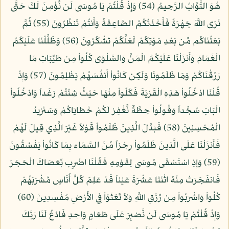
هُوَ التَّوَّابُ الرَّحِيمُ (54) وَإِذْ قُلْتُمْ يَا مُوسَى لَن نُّؤْمِنَ لَكَ حَتَّى
نَرَى اللَّهَ جَهْرَةً فَأَخَذَتْكُمُ الصَّاعِقَةُ وَأَنتُمْ تَنظُرُونَ (55) ثُمَّ
بَعَثْنَاكُم مِّن بَعْدِ مَوْتِكُمْ لَعَلَّكُمْ تَشْكُرُونَ (56) وَظَلَّلْنَا عَلَيْكُمُ
الْغَمَامَ وَأَنزَلْنَا عَلَيْكُمُ الْمَنَّ وَالسَّلْوَى كُلُواْ مِن طَيِّبَاتِ مَا
رَزَقْنَاكُمْ وَمَا ظَلَمُونَا وَلَكِن كَانُواْ أَنفُسَهُمْ يَظْلِمُونَ (57) وَإِذْ
قُلْنَا ادْخُلُواْ هَذِهِ الْقَرْيَةَ فَكُلُواْ مِنْهَا حَيْثُ شِئْتُمْ رَغَداً وَادْخُلُواْ
الْبَابَ سُجَّداً وَقُولُواْ حِطَّةٌ نَّغْفِرْ لَكُمْ خَطَايَاكُمْ وَسَنَزِيدُ
الْمُحْسِنِينَ (58) فَبَدَّلَ الَّذِينَ ظَلَمُواْ قَوْلاً غَيْرَ الَّذِي قِيلَ لَهُمْ
فَأَنزَلْنَا عَلَى الَّذِينَ ظَلَمُواْ رِجْزاً مِّنَ السَّمَاء بِمَا كَانُواْ يَفْسُقُونَ
(59) وَإِذِ اسْتَسْقَى مُوسَى لِقَوْمِهِ فَقُلْنَا اضْرِب بِّعَصَاكَ الْحَجَرَ
فَانفَجَرَتْ مِنْهُ اثْنَتَا عَشْرَةَ عَيْناً قَدْ عَلِمَ كُلُّ أُنَاسٍ مَّشْرَبَهُمْ
كُلُواْ وَاشْرَبُواْ مِن رِّزْقِ اللَّهِ وَلاَ تَعْثَوْاْ فِي الأَرْضِ مُفْسِدِينَ (60)
وَإِذْ قُلْتُمْ يَا مُوسَى لَن نَّصْبِرَ عَلَىَ طَعَامٍ وَاحِدٍ فَادْعُ لَنَا رَبَّكَ