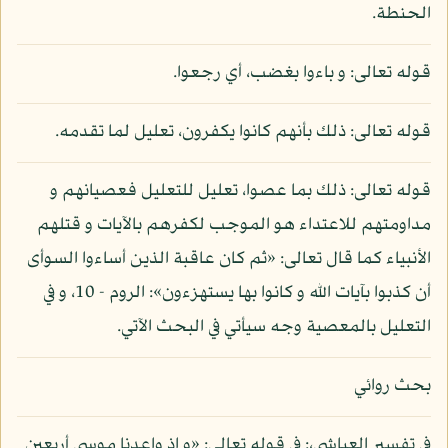
الحنطة.
قوله تعالى: و باءوا بغضب، أي رجعوا.
قوله تعالى: ذلك بأنهم كانوا يكفرون، تعليل لما تقدمه.
قوله تعالى: ذلك بما عصوا، تعليل للتعليل فعصيانهم و
مداومتهم للاعتداء هو الموجب لكفرهم بالآيات و قتلهم
الأنبياء كما قال تعالى: «ثم كان عاقبة الذين أساءوا السوأى
أن كذبوا بآيات الله و كانوا بها يستهزءون»: الروم - 10، و في
التعليل بالمعصية وجه سيأتي في البحث الآتي.
بحث روائي
في تفسير العياشي،: في قوله تعالى: «و إذ واعدنا موسى أربعين