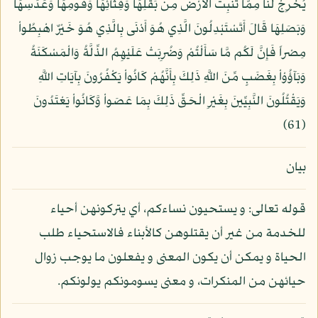
يُخْرِجْ لَنَا مِمَّا تُنبِتُ الأَرْضُ مِن بَقْلِهَا وَقِثَّآئِهَا وَفُومِهَا وَعَدَسِهَا
وَبَصَلِهَا قَالَ أَتَسْتَبْدِلُونَ الَّذِي هُوَ أَدْنَى بِالَّذِي هُوَ خَيْرٌ اهْبِطُواْ
مِصْراً فَإِنَّ لَكُم مَّا سَأَلْتُمْ وَضُرِبَتْ عَلَيْهِمُ الذِّلَّةُ وَالْمَسْكَنَةُ
وَبَآؤُوْاْ بِغَضَبٍ مِّنَ اللَّهِ ذَلِكَ بِأَنَّهُمْ كَانُواْ يَكْفُرُونَ بِآيَاتِ اللَّهِ
وَيَقْتُلُونَ النَّبِيِّينَ بِغَيْرِ الْحَقِّ ذَلِكَ بِمَا عَصَواْ وَّكَانُواْ يَعْتَدُونَ
(61)
بيان
قوله تعالى: و يستحيون نساءكم، أي يتركونهن أحياء
للخدمة من غير أن يقتلوهن كالأبناء فالاستحياء طلب
الحياة و يمكن أن يكون المعنى و يفعلون ما يوجب زوال
حيائهن من المنكرات، و معنى يسومونكم يولونكم.