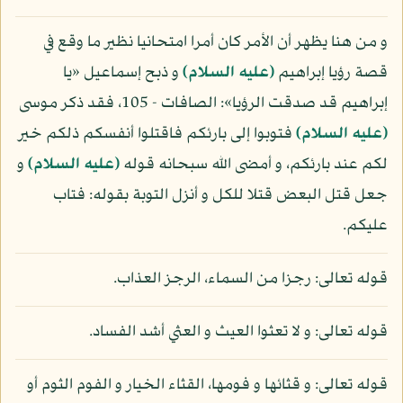
و من هنا يظهر أن الأمر كان أمرا امتحانيا نظير ما وقع في
قصة رؤيا إبراهيم
(عليه السلام)
و ذبح إسماعيل «يا
إبراهيم قد صدقت الرؤيا»: الصافات - 105، فقد ذكر موسى
(عليه السلام)
فتوبوا إلى بارئكم فاقتلوا أنفسكم ذلكم خير
لكم عند بارئكم، و أمضى الله سبحانه قوله
(عليه السلام)
و
جعل قتل البعض قتلا للكل و أنزل التوبة بقوله: فتاب
عليكم.
قوله تعالى: رجزا من السماء، الرجز العذاب.
قوله تعالى: و لا تعثوا العيث و العثي أشد الفساد.
قوله تعالى: و قثائها و فومها، القثاء الخيار و الفوم الثوم أو