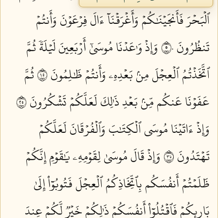
ٱلۡبَحۡرَ فَأَنجَيۡنَٰكُمۡ وَأَغۡرَقۡنَآ ءَالَ فِرۡعَوۡنَ وَأَنتُمۡ
تَنظُرُونَ ٥٠
وَإِذۡ وَٰعَدۡنَا مُوسَىٰٓ أَرۡبَعِينَ لَيۡلَةٗ ثُمَّ
ٱتَّخَذۡتُمُ ٱلۡعِجۡلَ مِنۢ بَعۡدِهِۦ وَأَنتُمۡ ظَٰلِمُونَ ٥١
ثُمَّ
عَفَوۡنَا عَنكُم مِّنۢ بَعۡدِ ذَٰلِكَ لَعَلَّكُمۡ تَشۡكُرُونَ ٥٢
وَإِذۡ ءَاتَيۡنَا مُوسَى ٱلۡكِتَٰبَ وَٱلۡفُرۡقَانَ لَعَلَّكُمۡ
تَهۡتَدُونَ ٥٣
وَإِذۡ قَالَ مُوسَىٰ لِقَوۡمِهِۦ يَٰقَوۡمِ إِنَّكُمۡ
ظَلَمۡتُمۡ أَنفُسَكُم بِٱتِّخَاذِكُمُ ٱلۡعِجۡلَ فَتُوبُوٓاْ إِلَىٰ
بَارِئِكُمۡ فَٱقۡتُلُوٓاْ أَنفُسَكُمۡ ذَٰلِكُمۡ خَيۡرٞ لَّكُمۡ عِندَ