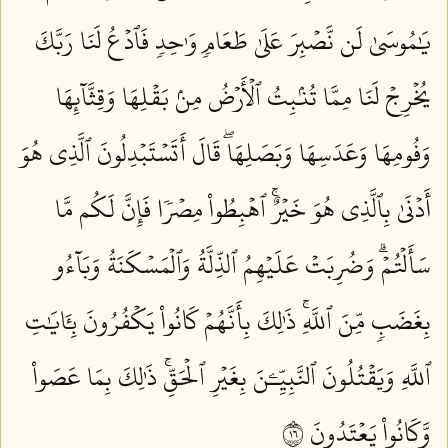
يَٰمُوسَىٰ لَن نَّصۡبِرَ عَلَىٰ طَعَامٖ وَٰحِدٖ فَٱدۡعُ لَنَا رَبَّكَ
يُخۡرِجۡ لَنَا مِمَّا تُنۢبِتُ ٱلۡأَرۡضُ مِنۢ بَقۡلِهَا وَقِثَّآئِهَا
وَفُومِهَا وَعَدَسِهَا وَبَصَلِهَاۖ قَالَ أَتَسۡتَبۡدِلُونَ ٱلَّذِي هُوَ
أَدۡنَىٰ بِٱلَّذِي هُوَ خَيۡرٌۚ ٱهۡبِطُواْ مِصۡرٗا فَإِنَّ لَكُم مَّا
سَأَلۡتُمۡۗ وَضُرِبَتۡ عَلَيۡهِمُ ٱلذِّلَّةُ وَٱلۡمَسۡكَنَةُ وَبَآءُو
بِغَضَبٖ مِّنَ ٱللَّهِۚ ذَٰلِكَ بِأَنَّهُمۡ كَانُواْ يَكۡفُرُونَ بِـَٔايَٰتِ
ٱللَّهِ وَيَقۡتُلُونَ ٱلنَّبِيِّـۧنَ بِغَيۡرِ ٱلۡحَقِّۚ ذَٰلِكَ بِمَا عَصَواْ
وَّكَانُواْ يَعۡتَدُونَ ٦١